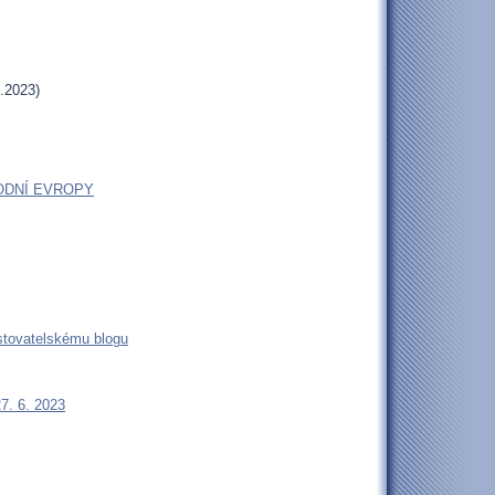
.2023)
ODNÍ EVROPY
estovatelskému blogu
27. 6. 2023