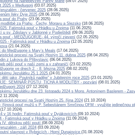
jugorje na Nanebevzetí Panny Marie
(09.07.2025)
t 2025 v Medjugorji
(03.07.2025)
eruzalém - červenec 2025
(28.06.2025)
menům řeky Dyje 2025
(28.06.2025)
a pouť do Prahy
(23.06.2025)
modlitbě za Prahu , Čechy, Moravu a Slezsko
(18.06.2025)
2025: Fatimská pouť v Hrádku u Znojma
(11.06.2025)
í u sv. Zdislavy v Jablonné v Podještědí
(09.06.2025)
a pouť - MEDŽUGORJE- 44. výročí zjevení
(12.05.2025)
2025 - Fatimská pouť v Hrádku u Znojma
(12.05.2025)
mova
(21.04.2025)
t do Medžugorje s Mary’s Meals
(17.04.2025)
ristické procesí na Svatý Hostýn 11. dubna 2025
(08.04.2025)
odin z Lukova do Přibyslavic
(06.04.2025)
neb pěší pouť v naší zemi a v zahraničí
(23.02.2025)
žugorje ve dnech 2. - 8. března 2025
(08.02.2025)
žskému Jezulátku 25.1.2025
(24.01.2025)
 dětí jako „Poutníků naděje“ v Jubilejním roce 2025
(23.01.2025)
E: SEMINÁŘ PŮSTU, TICHA A MODLITBY - pozvání
(08.01.2025)
Medžugorji 2024
(27.12.2024)
skému Jezulátku dne 23. listopadu 2024 s Mons. Antonínem Baslerem - Zas
2.11.2024)
ristické procesí na Svatý Hostýn 25. října 2024
(21.10.2024)
- říjnová pouť mužů s P. Šebestiánem Smrčinou OFM - využijte jedinečnou pří
(17.10.2024)
024 v 16 hodin: Fatimská pouť v Dyjákovicích
(09.10.2024)
24 - Fatimská pouť v Hrádku u Znojma
(11.09.2024)
a IV. dětskou pěší poutí
(08.09.2024)
eruzalém - září 2024
(03.09.2024)
outní slavnost v Rybnicích - Horní Dunajovice
(31.08.2024)