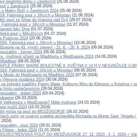
ovy poutního domu v Žarošicích
(25.08.2024)
ouť v Žarošicích
(25.08.2024)
a u Matky Boží v Žarošicích 2024
(25.08.2024)
24: Fatimská pouť v Jiřicích u Miroslavi
(11.08.2024)
ěší pouť ze Štítar do Vranova nad Dyjí
(29.07.2024)
- Fatimská pouť v Jiřicích u Miroslavi
(11.07.2024)
rameni řeky Dyje
(01.07.2024)
ějská pouť v Mikulčicích
(01.07.2024)
a Prašivou 2024
(20.06.2024)
024: Fatimská pouť v Jiřicích u Miroslavi
(10.06.2024)
ugorje na 43. výročí zjevení - 21. 6. - 26. 6. 2024
(09.06.2024)
eruzalém - červen 2024
(05.06.2024)
ka - možnost účasti na Mladifestu v Medžugorje 2024
(14.05.2024)
 Mladifest
(09.05.2024)
APLE PANNY MARIE BOLESTNÉ 8. KVĚTNA V 14 H V NESVAČILCE U B
024: Fatimská pouť v Jiřicích u Miroslavi
(08.05.2024)
s Meals do Medžugorje na Mladifest 2024
(07.05.2024)
o Vřesová studánka 2024
(30.04.2024)
 žehnání kapličky Panny Marie, Královny Míru do Křenovic u Kojetína + te
s tímto společenstvím
(29.04.2024)
eruzalém - duben 2024
(03.04.2024)
đugorje
(26.03.2024)
ít Velikonoce v Medžugorje? Máte možnost
(24.03.2024)
pouť mužů 2024
(16.03.2024)
ední místa na pouť do MEDŽUGORJE
(26.02.2024)
šech zemí ve svatyni svatého archanděla Michaela na Monte Sant ' Angelo / G
.2024)
eruzalém - únor 2024
(29.01.2024)
 Filipov - leden 2024
(11.01.2024)
 SILVESTROVSKÁ POUŤ DO MEDŽUGORJE 27. 12. 2023 - 2. 1. 2024 + Ván