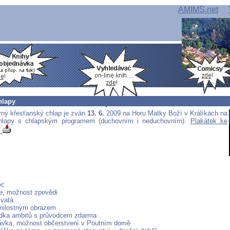
AMIMS.net
hlapy
ný křesťanský chlap je zván
13. 6.
2009 na Horu Matky Boží v Králíkách na
hlapy s chlapským programem (duchovním i neduchovním).
Plakátek ke
!
ec
e, možnost zpovědi
svatá
milostným obrazem
ídka ambitů s průvodcem zdarma
ávka, možnost občerstvení v Poutním domě