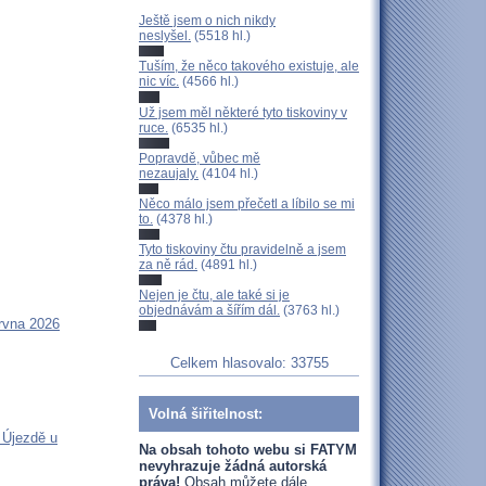
Ještě jsem o nich nikdy
neslyšel.
(5518 hl.)
Tuším, že něco takového existuje, ale
nic víc.
(4566 hl.)
Už jsem měl některé tyto tiskoviny v
ruce.
(6535 hl.)
Popravdě, vůbec mě
nezaujaly.
(4104 hl.)
Něco málo jsem přečetl a líbilo se mi
to.
(4378 hl.)
Tyto tiskoviny čtu pravidelně a jsem
za ně rád.
(4891 hl.)
Nejen je čtu, ale také si je
objednávám a šířím dál.
(3763 hl.)
rvna 2026
Celkem hlasovalo: 33755
Volná šiřitelnost:
 Újezdě u
Na obsah tohoto webu si FATYM
nevyhrazuje žádná autorská
práva!
Obsah můžete dále