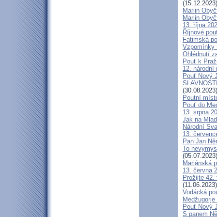
(15.12.2023
Mariin Obyč
Mariin Obyč
13. října 20
Říjnové pou
Fatimská pou
Vzpomínky n
Ohlédnutí za
Pouť k Praž
12. národní 
Pouť Nový J
SLAVNOSTN
(30.08.2023
Poutní míst
Pouť do Med
13. srpna 20
Jak na Mlad
Národní Sva
13. července
Pan Jan Něme
To nevymysl
(05.07.2023
Mariánská p
13. června 2
Prožijte 42.
(11.06.2023)
Vodácká pou
Medžugorje 
Pouť Nový J
S panem Něm