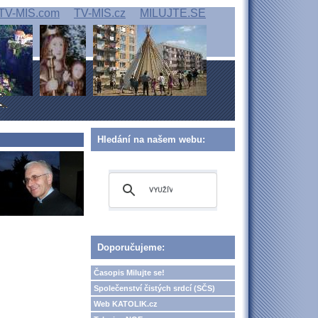
TV-MIS.com
TV-MIS.cz
MILUJTE.SE
Hledání na našem webu:
Doporučujeme:
Časopis Milujte se!
Společenství čistých srdcí (SČS)
Web KATOLIK.cz