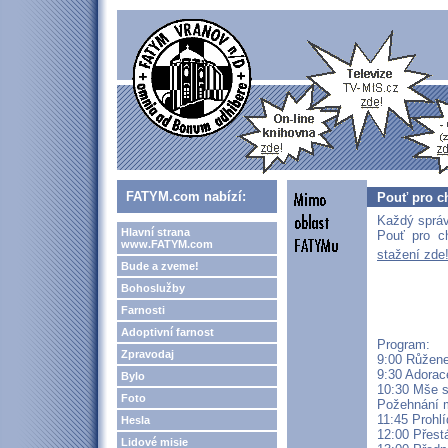
FATYM.com nabízí:
Pouť pro c
Každý správ
Hlavní strana
Pouť pro c
www.FATYM.com
stažení zde
Bude a zveme!
Bohoslužby
Farnosti
Adoptivní farnost
Program:
Zpravodaj
9:00 Růžen
9:30 Adorac
Bylo
10:30 Mše 
Foto
Požehnání 
11:45 Prohl
Hesla
12:00 Přest
Lidové misie