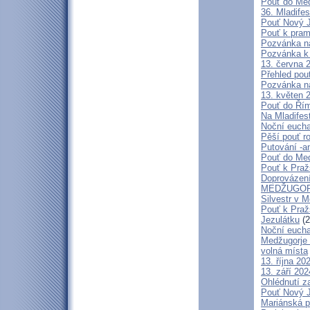
Pouť do Med
36. Mladifes
Pouť Nový J
Pouť k pra
Pozvánka n
Pozvánka k 
13. června 
Přehled pout
Pozvánka n
13. květen 
Pouť do Ří
Na Mladifes
Noční eucha
Pěší pouť r
Putování -a
Pouť do Med
Pouť k Pra
Doprovázení
MEDŽUGORJ
Silvestr v 
Pouť k Praž
Jezulátku
(2
Noční eucha
Medžugorje 
volná místa
13. října 2
13. září 20
Ohlédnutí z
Pouť Nový J
Mariánská p