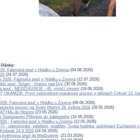
 články:
026: Fatimská pouť v Hrádku u Znojma
(04.08.2026)
026
(24.07.2026)
e 2026: Fatimská pouť v Hrádku u Znojma
(12.07.2026)
ěší pouť: Štítary - Vranov nad Dyjí
(30.06.2026)
a pouť - MEDŽUGORJE - 45. výročí zjevení
(19.06.2026)
OKAMŽIK: První celosvětové mariánské procesí v dějinách Církve! 13. če
)
2026: Fatimská pouť v Hrádku u Znojma
(09.06.2026)
ristické procesí na Svatý Hostýn 29. května 2026
(28.05.2026)
FATYMu do Hostimi
(23.05.2026)
e Stanislavem Přibylem do Jablonného
(16.05.2026)
2026 - Fatimská pouť v Hrádku u Znojma
(12.05.2026)
 - odprošování, velebení, modlitby, Svatá hodinka, požehnání Eucharistií v
Klobouk 24.4.2026
(24.04.2026)
a květnovou pouť do Medžugorje,
(21.03.2026)