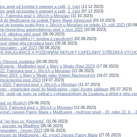
)
tov aneb od kostela k prameni a zpět, 2. část
(13.12.2023)
tov aneb od kostela k prameni a zpět, 1. část
(07.12.2023)
23 - Fatimská pouť v Jiřicích u Miroslavi
(11.10.2023)
tě do Medžugorje na svátek Panny Marie růžencové
(03.10.2023)
ť do kostela svaté Anny v Jiřicích u Miroslavi ve středu 13. září 2023
(10.09
a moravskou automobilovou pouť v roce 2022
(10.09.2023)
 III. dětskou pěší poutí
(06.09.2023)
skému Jezulátku (+ novéna a zasvěcení)
(02.09.2023)
pouť přátel díla Likvidace lepry
(30.08.2023)
eruzalém - září 2023
(30.08.2023)
Í INAUGURACE A POŽEHNÁNÍ REPLIKY CAPELINHY STŘEDNÍ A VÝCH
)
o Vřesová studánka
(20.08.2023)
žugorje - Modlitební pouť s Mary´s Meals (říjen 2023)
(17.08.2023)
22: Fatimská pouť v Jiřicích u Miroslavi
(12.08.2023)
ifest 2023: s Mary’s Meals nebo Vojtem Machovským
(19.07.2023)
továclavská pouť 2023
(19.07.2023)
 2022: Fatimská pouť v Jiřicích u Miroslavi
(11.07.2023)
c - organizátor poutí do Medžugorje - slaví životní jubileum
(05.07.2023)
íš, aneb jak jsem se setkal s cyklopoutníkem do Lisabonu a přišel k jeho c
)
ouť ve Mcelích
(29.06.2023)
023: Fatimská pouť v Jiřicích u Miroslavi
(12.06.2023)
 výročí zjevení Panny Marie v Medžugorji - možnost poutí - 20. nebo 22. 6. - 
ť "po řece sv. Klementa"
(11.06.2023)
- pozvání na Mladifest
(05.06.2023)
eruzalém - červen 2023
(29.05.2023)
cem do Medžugorje - 42. výročí zjevení Panny Marie
(27.05.2023)