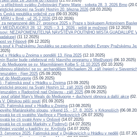
 pěší pouť ze Šumné do Hostimi
(21.03.2026)
 u příležitosti svátku Zvěstování Panny Marie - sobota 28. 3. 2026 Brno
(20.0
ristické procesí na Svatý Hostýn 20. března 2026
(18.03.2026)
s Česká republika srdečně zve
(09.03.2026)
ÍRU v Brně - už 25.2.2026
(23.02.2026)
 za nenarozené děti 27. prosince 2025 v Praze s biskupem Antonínem Basl
MEDŽUGORJI 28. 12. 2025 – 3. 1. 2026 - ještě je možnost
(19.12.2025)
eisovi: NEZAPOMENUTELNÁ NÁVŠTĚVA POUTNÍHO MÍSTA GUADALUPE V 
uadalupe)
(11.12.2025)
ost ve Filipově
(09.12.2025)
 pouť k Pražskému Jezulátku se zasvěcením střední Evropy Pražskému Jezu
.2025)
uť v Hrádku u Znojma v pondělí 13. října 2025
(12.10.2025)
nín Basler bude celebrovat mši hlavního programu v Medžugorji
(06.10.2025)
ť do Medjugorje se sv. Maxmiliánem Kolbe 5.-11.10.2025
(02.10.2025)
obnovu přátelství se sv. archandělem Michaelem 29. září (nejen) v Sievernic
eruzalém - říjen 2025
(25.09.2025)
uť do Medžugorje
(15.09.2025)
25 - Fatimská pouť v Hrádku u Znojma
(13.09.2025)
ristické procesí na Svatý Hostýn 12. září 2025
(10.09.2025)
eruzalém v Radostíně nad Oslavou - září 2025
(09.09.2025)
 pouť přátel Mary's Meals do Medjugorje + duchovní obnova a další akce
(02.
a V. Dětskou pěší poutí
(01.09.2025)
025: Fatimská pouť v Hrádku u Znojma
(13.08.2025)
ového Mariánského sloupu, víkend 15. - 17. 8. 2025, v Krkonoších
(06.08.20
svatá ke cti svatého Vavřince v Plenkovicích
(26.07.2025)
svatá ke cti svaté Anny v Onšově
(14.07.2025)
svatá ke cti svaté Markéty v Podmyči
(14.07.2025)
hnání vozidel u kapličky sv. Kryštofa
(14.07.2025)
. července 2025: Fatimská pouť v Dyjákovicích u Hrádku v neděli
(11.07.20