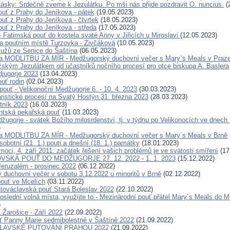
ásky: Srdečně zveme k Jezulátku. Po mši nás přijde pozdravit O. nuncius.
(
ouť z Prahy do Jeníkova - pátek
(19.05.2023)
ouť z Prahy do Jeníkova - čtvrtek
(18.05.2023)
ouť z Prahy do Jeníkova - středa
(17.05.2023)
- Fatimská pouť do kostela svaté Anny v Jiřicích u Miroslavi
(12.05.2023)
na poutním místě Turzovka - Zivčáková
(10.05.2023)
užů ze Senice do Šaštína
(06.05.2023)
a MODLITBU ZA MÍR - Medžugorský duchovní večer s Mary´s Meals v Praz
žským Jezulátkem od účastníků nočního procesí pro otce biskupa A. Baslera
jugorje 2023
(13.04.2023)
ouť rodin
(02.04.2023)
pouť - Velikonoční Medžugorje 6. - 10. 4. 2023
(30.03.2023)
ristické procesí na Svatý Hostýn 31. března 2023
(28.03.2023)
tník 2023
(16.03.2023)
ntská pekařská pouť
(11.03.2023)
ugorje - svátek Božího milosrdenství, tj. v týdnu po Velikonocích ve dnech 1
)
a MODLITBU ZA MÍR - Medžugorský duchovní večer s Mary´s Meals v Brně
obotní (21. 1.) pouti a dnešní (18. 1.) památky
(18.01.2023)
oci, 4. září 2011: začátek řešení vašich problémů je ve svátosti smíření
(17
VSKÁ POUŤ DO MEDŽUGORJE 27. 12. 2022 - 1. 1. 2023
(15.12.2022)
eruzalém - prosinec 2022
(06.12.2022)
 duchovní večer v sobotu 3.12.2022 u minoritů v Brně
(02.12.2022)
ouť ve Mcelích
(03.11.2022)
továclavská pouť Stará Boleslav 2022
(22.10.2022)
poslední volná místa, využijte to - Mezinárodní pouť přátel Mary´s Meals 
)
 Žarošice - Září 2022
(22.09.2022)
ť Panny Marie sedmibolestné v Šaštíně 2022
(21.09.2022)
LAVSKÉ PUTOVÁNÍ PRAHOU 2022
(21.09.2022)