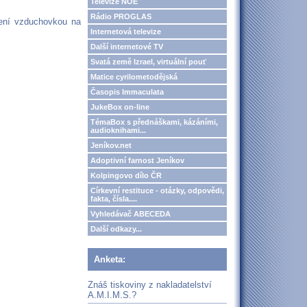
Televize NOE
Rádio PROGLAS
ílení vzduchovkou na
Internetová televize
Další internetové TV
Svatá země Izrael, virtuální pouť
Matice cyrilometodějská
Časopis Immaculata
JukeBox on-line
TémaBox s přednáškami, kázáními,
audioknihami...
Jeníkov.net
Adoptivní farnost Jeníkov
Kolpingovo dílo ČR
Církevní restituce - otázky, odpovědi,
fakta, čísla....
Vyhledávač ABECEDA
Další odkazy...
Anketa:
Znáš tiskoviny z nakladatelství
A.M.I.M.S.?