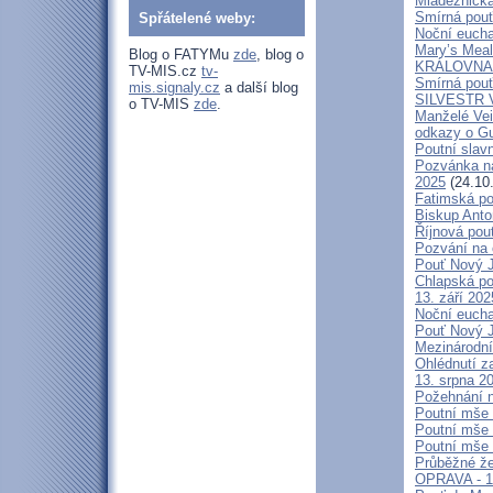
Mládežnická
Smírná pouť
Spřátelené weby:
Noční eucha
Mary’s Meal
Blog o FATYMu
zde
, blog o
KRÁLOVNA M
TV-MIS.cz
tv-
Smírná pouť
mis.signaly.cz
a další blog
SILVESTR V 
o TV-MIS
zde
.
Manželé V
odkazy o G
Poutní slavn
Pozvánka na
2025
(24.10
Fatimská po
Biskup Anto
Říjnová pou
Pozvání na 
Pouť Nový J
Chlapská po
13. září 20
Noční eucha
Pouť Nový J
Mezinárodní
Ohlédnutí z
13. srpna 2
Požehnání n
Poutní mše 
Poutní mše 
Poutní mše 
Průběžné že
OPRAVA - 13