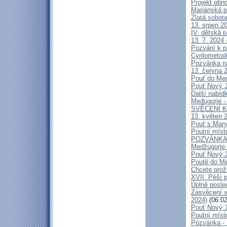
Projekt obn
Mariánská p
Zlatá sobot
13. srpen 20
IV. dětská p
13. 7. 2024 
Pozvání k p
Cyrilometod
Pozvánka n
13. června 2
Pouť do Medž
Pouť Nový J
Další nabíd
Međugorje -
SVĚCENÍ K
13. květen 2
Pouť s Mary
Poutní míst
POZVÁNKA na
Medžugorje 
Pouť Nový J
Poutě do Me
Chcete prož
XVII. Pěší 
Úplně posl
Zasvěcení v
2024)
(06.02
Pouť Nový J
Poutní místo
Pozvánka -