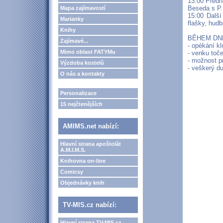
13:00 Předn
Beseda s P
Mapa zajímavostí
15:00 Další
Marianky
flašky, hud
Knihy
BĚHEM DN
Zajímavé...
- opékání k
Mimo oblast FATYMu
- venku toče
- možnost pr
Výzdoba kostelů
- veškerý du
O nás a kontakty
Personalizace
15 nejčtenějších
AMIMS.net nabízí:
Hlavní strana apoštolát
A.M.I.M.S.
Knihovna on-line
Comicsy
Objednávky knih
TV-MIS.cz nabízí:
Hlavní strana TV-MIS.cz