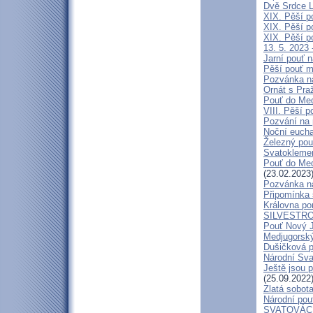
Dvě Srdce L
XIX. Pěší p
XIX. Pěší p
XIX. Pěší p
13. 5. 2023 
Jarní pouť 
Pěší pouť m
Pozvánka n
Ornát s Pra
Pouť do Med
VIII. Pěší p
Pozvání na 
Noční eucha
Železný pou
Svatokleme
Pouť do Medž
(23.02.2023
Pozvánka n
Připomínka s
Královna pom
SILVESTRO
Pouť Nový J
Medjugorský
Dušičková p
Národní Sva
Ještě jsou 
(25.09.2022
Zlatá sobota
Národní pou
SVATOVÁC