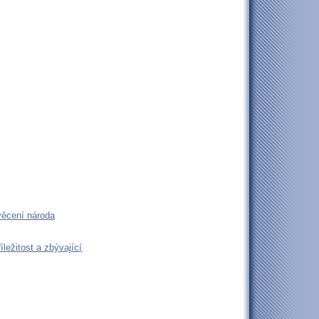
věcení národa
ležitost a zbývající