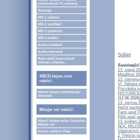
(internetová TV zdarma)
Novinky
MIS 1 zábava
MIS 2 vzdělání
MIS 3 publicist.
MIS 4 lokální
Audia hudební
Audia mluvená
Sdílet
Naše další internetové
televize zdarma...
Související
13. srpna 2
Mladifest 2
ABCD.fatym.com
13. červenc
nabízí:
VI. Dětská p
Pozvánka n
Hlavní strana vyhledávače
HISTORICKÝ 
Abeceda
(12.06.2026
13. června 
Noční eucha
Milujte se! nabízí:
Farní pouť 
Pěší pouť s
Hlavní strana webu časopisu
13. květen 
Milujte se!
NOC MILOSTÍ
Valašských 
Archiv vyšlých čísel
Z Třebíče n