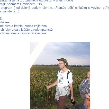
áška na téma „co znamená otcovství v dnešní době“
.Mgr. Adamem Grabiecem, OMI
 program (hod daleký sudem pivním, „Frantův běh“ o flašku slivovice, stř
ba zajištěna…)
E:
lobásek
né pivo a kofola, hudba zajištěna
ohlídky areálu kláštera redemptoristů
chovní servis zajištěn v klášteře