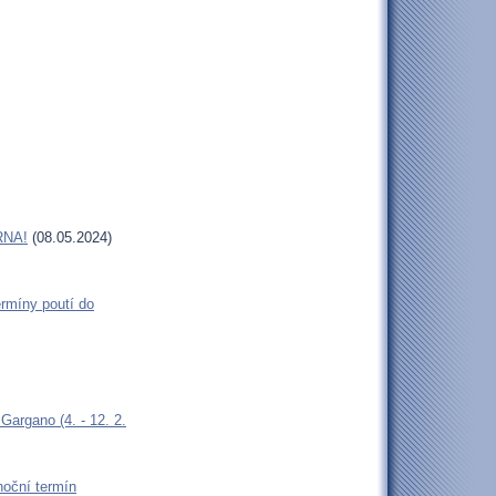
RNA!
(08.05.2024)
rmíny poutí do
argano (4. - 12. 2.
oční termín