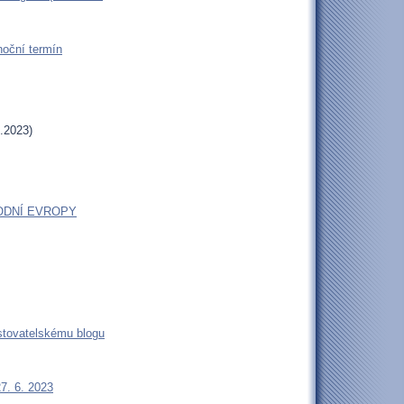
oční termín
.2023)
ODNÍ EVROPY
estovatelskému blogu
27. 6. 2023