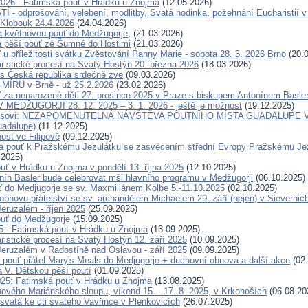
2026 - Fatimská pouť v Hrádku u Znojma
(12.05.2026)
 - odprošování, velebení, modlitby, Svatá hodinka, požehnání Eucharistií v
Klobouk 24.4.2026
(24.04.2026)
a květnovou pouť do Medžugorje,
(21.03.2026)
 pěší pouť ze Šumné do Hostimi
(21.03.2026)
 u příležitosti svátku Zvěstování Panny Marie - sobota 28. 3. 2026 Brno
(20.0
ristické procesí na Svatý Hostýn 20. března 2026
(18.03.2026)
s Česká republika srdečně zve
(09.03.2026)
ÍRU v Brně - už 25.2.2026
(23.02.2026)
 za nenarozené děti 27. prosince 2025 v Praze s biskupem Antonínem Basl
MEDŽUGORJI 28. 12. 2025 – 3. 1. 2026 - ještě je možnost
(19.12.2025)
eisovi: NEZAPOMENUTELNÁ NÁVŠTĚVA POUTNÍHO MÍSTA GUADALUPE V 
uadalupe)
(11.12.2025)
ost ve Filipově
(09.12.2025)
 pouť k Pražskému Jezulátku se zasvěcením střední Evropy Pražskému Jezu
.2025)
uť v Hrádku u Znojma v pondělí 13. října 2025
(12.10.2025)
nín Basler bude celebrovat mši hlavního programu v Medžugorji
(06.10.2025)
ť do Medjugorje se sv. Maxmiliánem Kolbe 5.-11.10.2025
(02.10.2025)
obnovu přátelství se sv. archandělem Michaelem 29. září (nejen) v Sievernic
eruzalém - říjen 2025
(25.09.2025)
uť do Medžugorje
(15.09.2025)
25 - Fatimská pouť v Hrádku u Znojma
(13.09.2025)
ristické procesí na Svatý Hostýn 12. září 2025
(10.09.2025)
eruzalém v Radostíně nad Oslavou - září 2025
(09.09.2025)
 pouť přátel Mary's Meals do Medjugorje + duchovní obnova a další akce
(02.
a V. Dětskou pěší poutí
(01.09.2025)
025: Fatimská pouť v Hrádku u Znojma
(13.08.2025)
ového Mariánského sloupu, víkend 15. - 17. 8. 2025, v Krkonoších
(06.08.20
svatá ke cti svatého Vavřince v Plenkovicích
(26.07.2025)