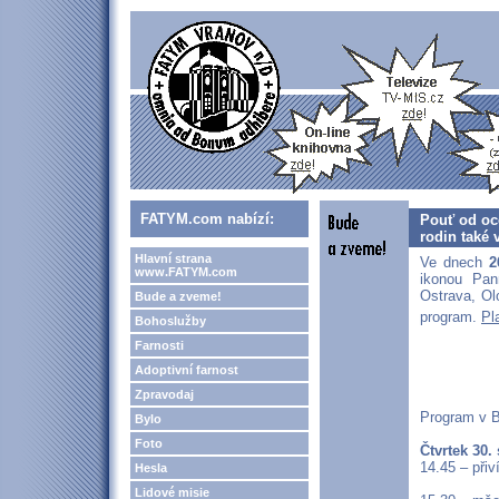
FATYM.com nabízí:
Pouť od oc
rodin také 
Hlavní strana
Ve dnech
2
www.FATYM.com
ikonou Pan
Ostrava, Ol
Bude a zveme!
program.
Pl
Bohoslužby
Farnosti
Adoptivní farnost
Zpravodaj
Program v Br
Bylo
Foto
Čtvrtek 30.
14.45 – při
Hesla
Lidové misie