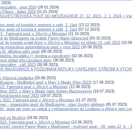
.2024)
eruzalém - únor 2024
(29.01.2024)
 Filipov - leden 2024
(11.01.2024)
 SILVESTROVSKÁ POUŤ DO MEDŽUGORJE 27. 12. 2023 - 2. 1. 2024 + Ván
)
tov aneb od kostela k prameni a zpět, 2. část
(13.12.2023)
tov aneb od kostela k prameni a zpět, 1. část
(07.12.2023)
23 - Fatimská pouť v Jiřicích u Miroslavi
(11.10.2023)
tě do Medžugorje na svátek Panny Marie růžencové
(03.10.2023)
ť do kostela svaté Anny v Jiřicích u Miroslavi ve středu 13. září 2023
(10.09
a moravskou automobilovou pouť v roce 2022
(10.09.2023)
 III. dětskou pěší poutí
(06.09.2023)
skému Jezulátku (+ novéna a zasvěcení)
(02.09.2023)
pouť přátel díla Likvidace lepry
(30.08.2023)
eruzalém - září 2023
(30.08.2023)
Í INAUGURACE A POŽEHNÁNÍ REPLIKY CAPELINHY STŘEDNÍ A VÝCH
)
o Vřesová studánka
(20.08.2023)
žugorje - Modlitební pouť s Mary´s Meals (říjen 2023)
(17.08.2023)
22: Fatimská pouť v Jiřicích u Miroslavi
(12.08.2023)
ifest 2023: s Mary’s Meals nebo Vojtem Machovským
(19.07.2023)
továclavská pouť 2023
(19.07.2023)
 2022: Fatimská pouť v Jiřicích u Miroslavi
(11.07.2023)
c - organizátor poutí do Medžugorje - slaví životní jubileum
(05.07.2023)
íš, aneb jak jsem se setkal s cyklopoutníkem do Lisabonu a přišel k jeho c
)
ouť ve Mcelích
(29.06.2023)
023: Fatimská pouť v Jiřicích u Miroslavi
(12.06.2023)
 výročí zjevení Panny Marie v Medžugorji - možnost poutí - 20. nebo 22. 6. - 