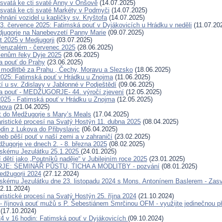
svatá ke cti svaté Anny v Onšově
(14.07.2025)
svatá ke cti svaté Markéty v Podmyči
(14.07.2025)
hnání vozidel u kapličky sv. Kryštofa
(14.07.2025)
. července 2025: Fatimská pouť v Dyjákovicích u Hrádku v neděli
(11.07.20
jugorje na Nanebevzetí Panny Marie
(09.07.2025)
t 2025 v Medjugorji
(03.07.2025)
eruzalém - červenec 2025
(28.06.2025)
menům řeky Dyje 2025
(28.06.2025)
a pouť do Prahy
(23.06.2025)
modlitbě za Prahu , Čechy, Moravu a Slezsko
(18.06.2025)
2025: Fatimská pouť v Hrádku u Znojma
(11.06.2025)
í u sv. Zdislavy v Jablonné v Podještědí
(09.06.2025)
a pouť - MEDŽUGORJE- 44. výročí zjevení
(12.05.2025)
2025 - Fatimská pouť v Hrádku u Znojma
(12.05.2025)
mova
(21.04.2025)
t do Medžugorje s Mary’s Meals
(17.04.2025)
ristické procesí na Svatý Hostýn 11. dubna 2025
(08.04.2025)
odin z Lukova do Přibyslavic
(06.04.2025)
neb pěší pouť v naší zemi a v zahraničí
(23.02.2025)
žugorje ve dnech 2. - 8. března 2025
(08.02.2025)
žskému Jezulátku 25.1.2025
(24.01.2025)
 dětí jako „Poutníků naděje“ v Jubilejním roce 2025
(23.01.2025)
E: SEMINÁŘ PŮSTU, TICHA A MODLITBY - pozvání
(08.01.2025)
Medžugorji 2024
(27.12.2024)
skému Jezulátku dne 23. listopadu 2024 s Mons. Antonínem Baslerem - Zas
2.11.2024)
ristické procesí na Svatý Hostýn 25. října 2024
(21.10.2024)
- říjnová pouť mužů s P. Šebestiánem Smrčinou OFM - využijte jedinečnou pří
(17.10.2024)
024 v 16 hodin: Fatimská pouť v Dyjákovicích
(09.10.2024)