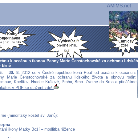
AMIMS.net
eánu k oceánu s ikonou Panny Marie Čenstochovské za ochranu lidskéh
v Brně
6. – 30. 8.
2012 se v České republice koná Pouť od oceánu k oceánu s
ny Marie Čenstochovské za ochranu lidského života a obnovu rodin:
omouc, Koclířov, Hradec Králové, Praha, Brno. Zveme do Brna a přinášíme
akátek v PDF ke stažení zde!
ně (minoritský kostel sv. Janů):
 srpna
vítání ikony Matky Boží – modlitba růžence