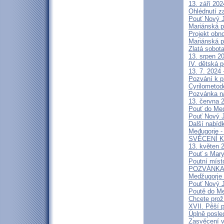
13. září 20
Ohlédnutí z
Pouť Nový J
Mariánská p
Projekt obn
Mariánská p
Zlatá sobot
13. srpen 20
IV. dětská p
13. 7. 2024 
Pozvání k p
Cyrilometod
Pozvánka n
13. června 2
Pouť do Medž
Pouť Nový J
Další nabíd
Međugorje -
SVĚCENÍ K
13. květen 2
Pouť s Mary
Poutní míst
POZVÁNKA na
Medžugorje 
Pouť Nový J
Poutě do Me
Chcete prož
XVII. Pěší 
Úplně posl
Zasvěcení v