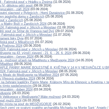
24 - Fatimská pouť v Hrádku u Znojma
(11.09.2024)
a IV. dětskou pěší poutí
(08.09.2024)
eruzalém - září 2024
(03.09.2024)
outní slavnost v Rybnicích - Horní Dunajovice
(31.08.2024)
ovy poutního domu v Žarošicích
(25.08.2024)
ouť v Žarošicích
(25.08.2024)
a u Matky Boží v Žarošicích 2024
(25.08.2024)
24: Fatimská pouť v Jiřicích u Miroslavi
(11.08.2024)
ěší pouť ze Štítar do Vranova nad Dyjí
(29.07.2024)
- Fatimská pouť v Jiřicích u Miroslavi
(11.07.2024)
rameni řeky Dyje
(01.07.2024)
ějská pouť v Mikulčicích
(01.07.2024)
a Prašivou 2024
(20.06.2024)
024: Fatimská pouť v Jiřicích u Miroslavi
(10.06.2024)
ugorje na 43. výročí zjevení - 21. 6. - 26. 6. 2024
(09.06.2024)
eruzalém - červen 2024
(05.06.2024)
ka - možnost účasti na Mladifestu v Medžugorje 2024
(14.05.2024)
 Mladifest
(09.05.2024)
APLE PANNY MARIE BOLESTNÉ 8. KVĚTNA V 14 H V NESVAČILCE U B
024: Fatimská pouť v Jiřicích u Miroslavi
(08.05.2024)
s Meals do Medžugorje na Mladifest 2024
(07.05.2024)
o Vřesová studánka 2024
(30.04.2024)
 žehnání kapličky Panny Marie, Královny Míru do Křenovic u Kojetína + te
s tímto společenstvím
(29.04.2024)
eruzalém - duben 2024
(03.04.2024)
đugorje
(26.03.2024)
ít Velikonoce v Medžugorje? Máte možnost
(24.03.2024)
pouť mužů 2024
(16.03.2024)
ední místa na pouť do MEDŽUGORJE
(26.02.2024)
šech zemí ve svatyni svatého archanděla Michaela na Monte Sant ' Angelo / G