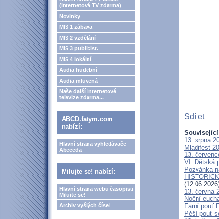
(internetová TV zdarma)
Novinky
MIS 1 zábava
MIS 2 vzdělání
MIS 3 publicist.
MIS 4 lokální
Audia hudební
Audia mluvená
Naše další internetové
televize zdarma...
Sdílet
ABCD.fatym.com
nabízí:
Související
13. srpna 2
Hlavní strana vyhledávače
Mladifest 2
Abeceda
13. červenc
VI. Dětská p
Pozvánka n
Milujte se! nabízí:
HISTORICKÝ 
(12.06.2026
Hlavní strana webu časopisu
13. června 
Milujte se!
Noční eucha
Archiv vyšlých čísel
Farní pouť 
Pěší pouť s