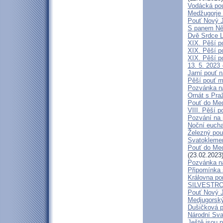
Vodácká pou
Medžugorje 
Pouť Nový J
S panem Něm
Dvě Srdce L
XIX. Pěší p
XIX. Pěší p
XIX. Pěší p
13. 5. 2023 
Jarní pouť 
Pěší pouť m
Pozvánka n
Ornát s Pra
Pouť do Med
VIII. Pěší p
Pozvání na 
Noční eucha
Železný pou
Svatokleme
Pouť do Medž
(23.02.2023
Pozvánka n
Připomínka s
Královna pom
SILVESTRO
Pouť Nový J
Medjugorský
Dušičková p
Národní Sva
Ještě jsou 