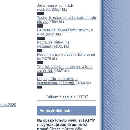
Ještě jsem o nich nikdy
neslyšel.
(5517 hl.)
Tuším, že něco takového existuje, ale
nic víc.
(4564 hl.)
Už jsem měl některé tyto tiskoviny v
ruce.
(6532 hl.)
Popravdě, vůbec mě
nezaujaly.
(4101 hl.)
Něco málo jsem přečetl a líbilo se mi
to.
(4376 hl.)
Tyto tiskoviny čtu pravidelně a jsem
za ně rád.
(4887 hl.)
Nejen je čtu, ale také si je
objednávám a šířím dál.
(3760 hl.)
Celkem hlasovalo: 33737
rvna 2026
Volná šiřitelnost:
Na obsah tohoto webu si FATYM
nevyhrazuje žádná autorská
práva!
Obsah můžete dále