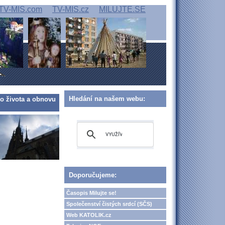
TV-MIS.com
TV-MIS.cz
MILUJTE.SE
Hledání na našem webu:
o života a obnovu
Doporučujeme:
Časopis Milujte se!
Společenství čistých srdcí (SČS)
Web KATOLIK.cz