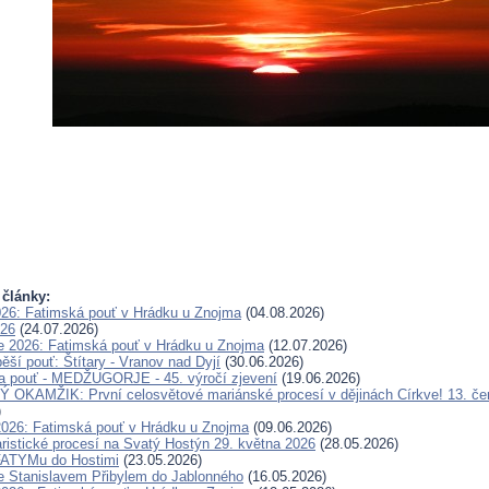
 články:
026: Fatimská pouť v Hrádku u Znojma
(04.08.2026)
026
(24.07.2026)
e 2026: Fatimská pouť v Hrádku u Znojma
(12.07.2026)
ěší pouť: Štítary - Vranov nad Dyjí
(30.06.2026)
a pouť - MEDŽUGORJE - 45. výročí zjevení
(19.06.2026)
OKAMŽIK: První celosvětové mariánské procesí v dějinách Církve! 13. če
)
2026: Fatimská pouť v Hrádku u Znojma
(09.06.2026)
ristické procesí na Svatý Hostýn 29. května 2026
(28.05.2026)
FATYMu do Hostimi
(23.05.2026)
e Stanislavem Přibylem do Jablonného
(16.05.2026)