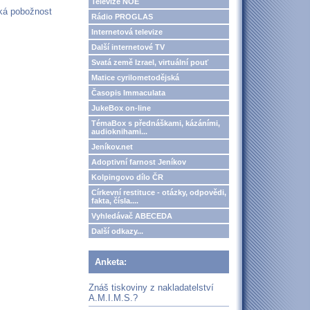
Televize NOE
ská pobožnost
Rádio PROGLAS
Internetová televize
Další internetové TV
Svatá země Izrael, virtuální pouť
Matice cyrilometodějská
Časopis Immaculata
JukeBox on-line
TémaBox s přednáškami, kázáními,
audioknihami...
Jeníkov.net
Adoptivní farnost Jeníkov
Kolpingovo dílo ČR
Církevní restituce - otázky, odpovědi,
fakta, čísla....
Vyhledávač ABECEDA
Další odkazy...
Anketa:
Znáš tiskoviny z nakladatelství
A.M.I.M.S.?