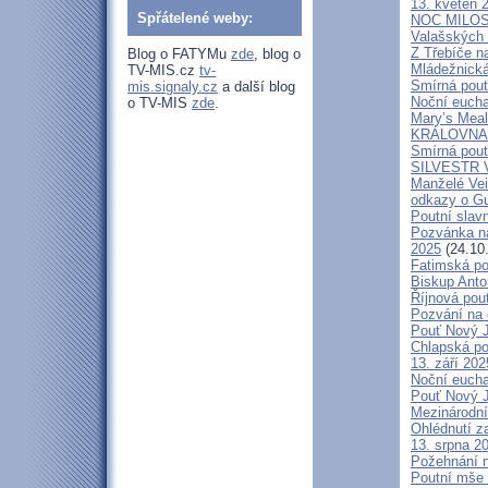
13. květen 
Spřátelené weby:
NOC MILOSTÍ
Valašských 
Z Třebíče n
Blog o FATYMu
zde
, blog o
Mládežnická
TV-MIS.cz
tv-
Smírná pouť
mis.signaly.cz
a další blog
Noční eucha
o TV-MIS
zde
.
Mary’s Meal
KRÁLOVNA M
Smírná pouť
SILVESTR V 
Manželé V
odkazy o G
Poutní slavn
Pozvánka na
2025
(24.10
Fatimská po
Biskup Anto
Říjnová pou
Pozvání na 
Pouť Nový J
Chlapská po
13. září 20
Noční eucha
Pouť Nový J
Mezinárodní
Ohlédnutí z
13. srpna 2
Požehnání n
Poutní mše 