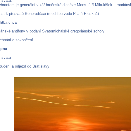
 svatá,
ebrantem je generální vikář brněnské diecéze Mons. Jiří Mikulášek – marián
ist k přesvaté Bohorodičce (modlitbu vede P. Jiří Pleskač)
litba chval
iánské antifony v podání Svatomichalské gregoriánské scholy
ehnání a zakončení
rpna
 svatá
oučení a odjezd do Bratislavy