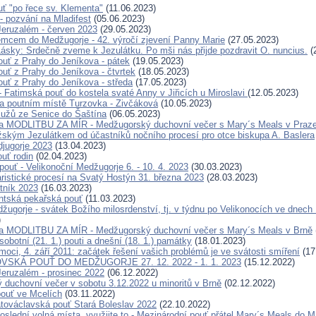
ť "po řece sv. Klementa"
(11.06.2023)
- pozvání na Mladifest
(05.06.2023)
eruzalém - červen 2023
(29.05.2023)
cem do Medžugorje - 42. výročí zjevení Panny Marie
(27.05.2023)
ásky: Srdečně zveme k Jezulátku. Po mši nás přijde pozdravit O. nuncius.
(
ouť z Prahy do Jeníkova - pátek
(19.05.2023)
ouť z Prahy do Jeníkova - čtvrtek
(18.05.2023)
ouť z Prahy do Jeníkova - středa
(17.05.2023)
- Fatimská pouť do kostela svaté Anny v Jiřicích u Miroslavi
(12.05.2023)
na poutním místě Turzovka - Zivčáková
(10.05.2023)
užů ze Senice do Šaštína
(06.05.2023)
a MODLITBU ZA MÍR - Medžugorský duchovní večer s Mary´s Meals v Praz
žským Jezulátkem od účastníků nočního procesí pro otce biskupa A. Baslera
jugorje 2023
(13.04.2023)
ouť rodin
(02.04.2023)
pouť - Velikonoční Medžugorje 6. - 10. 4. 2023
(30.03.2023)
ristické procesí na Svatý Hostýn 31. března 2023
(28.03.2023)
tník 2023
(16.03.2023)
ntská pekařská pouť
(11.03.2023)
ugorje - svátek Božího milosrdenství, tj. v týdnu po Velikonocích ve dnech 1
)
a MODLITBU ZA MÍR - Medžugorský duchovní večer s Mary´s Meals v Brně
obotní (21. 1.) pouti a dnešní (18. 1.) památky
(18.01.2023)
oci, 4. září 2011: začátek řešení vašich problémů je ve svátosti smíření
(17
VSKÁ POUŤ DO MEDŽUGORJE 27. 12. 2022 - 1. 1. 2023
(15.12.2022)
eruzalém - prosinec 2022
(06.12.2022)
 duchovní večer v sobotu 3.12.2022 u minoritů v Brně
(02.12.2022)
ouť ve Mcelích
(03.11.2022)
továclavská pouť Stará Boleslav 2022
(22.10.2022)
poslední volná místa, využijte to - Mezinárodní pouť přátel Mary´s Meals 