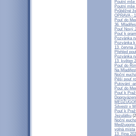
Poutní mše 
Poutní mše 
Průběžné že
OPRAVA - 13
Pouť do Med
36. Mladifes
Pouť Nový J
Pouť k pra
Pozvánka n
Pozvánka k 
13. června 
Přehled pout
Pozvánka n
13. květen 
Pouť do Ří
Na Mladifes
Noční eucha
Pěší pouť r
Putování -a
Pouť do Med
Pouť k Pra
Doprovázení
MEDŽUGORJ
Silvestr v 
Pouť k Praž
Jezulátku
(2
Noční eucha
Medžugorje 
volná místa
13. října 2