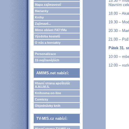
15.30 – mše
hlavním cel
Mapa zajímavostí
Marianky
18.00 – Akat
Knihy
19.30 – Mod
Zajímavé...
Mimo oblast FATYMu
20.30 – Mar
Výzdoba kostelů
21.00 – Pož
O nás a kontakty
Pátek 31. s
Personalizace
10:00 – mše
15 nejčtenějších
12:00 – rozl
AMIMS.net nabízí:
Hlavní strana apoštolát
A.M.I.M.S.
Knihovna on-line
Comicsy
Objednávky knih
TV-MIS.cz nabízí:
Hlavní strana TV-MIS.cz