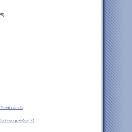
25)
věcení národa
ležitost a zbývající