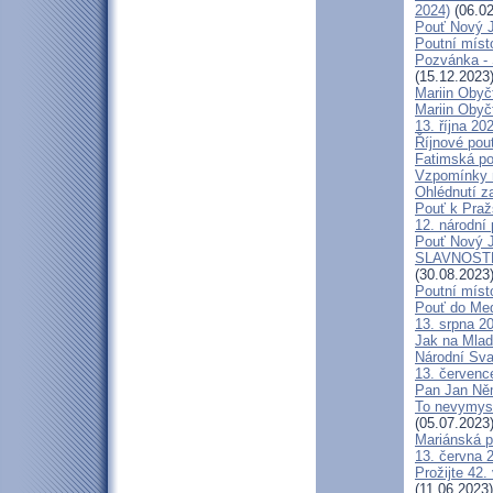
2024)
(06.02
Pouť Nový J
Poutní místo
Pozvánka -
(15.12.2023
Mariin Obyč
Mariin Obyč
13. října 20
Říjnové pou
Fatimská pou
Vzpomínky n
Ohlédnutí za
Pouť k Praž
12. národní 
Pouť Nový J
SLAVNOSTN
(30.08.2023
Poutní míst
Pouť do Med
13. srpna 20
Jak na Mlad
Národní Sva
13. července
Pan Jan Něme
To nevymysl
(05.07.2023
Mariánská p
13. června 2
Prožijte 42.
(11.06.2023)