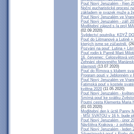
Pouť Nový Jeruzalém - říjen 2
Noční eucharistické procesí n
základem je svazek muže a ž
Pouť Nový Jeruzalém ve Vran
Pouť Nový Jeruzalém - září 2
Modlitební zájezd s (a pro
(02.09.2020)
Svědectví poutníka: KDYŽ 
Pouť do Liitmanové a Lutině + 
kterých jsme se zúčastnili.
(26
Pozvání na pouť: Lutina + Lit
Pouť rodin k Panně Marii Milot
16. červenec: Celosvětová virt
Žehnání obnoveného Mariánské
slavnosti
(13.07.2020)
Pouť do Římova s klubem sva
Program poutí v Jeblonném v 
Pouť Nový Jeruzalém ve Vran
Fatimská pouť v kostele svaté 
května 2020
(11.05.2020)
Pouť Nový Jeruzalém - květen
Smírná pouť ke svátku Zvěsto
Poutní cesta Klementa Maria 
(01.03.2020)
Modlitební den k úctě Panny M
- MŠI SVATOU v 16 h. bude p
Pouť Nový Jeruzalém - únor 2
Návštěva Krakova - z pohledu
Pouť Nový Jeruzalém - leden 
Silvestrovská pouť z Prahy do