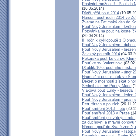
Poslední možnost! - Pouť do M
(16.05.2014)
Dívčí pěší pouť 2014
(10.05.2
Národní pouť rodin 2014 ve Ž
Zveme na Fatimský den do Koc
Pouť Nový Jeruzalém - květen
Pozvánka na pouť na kostelíč
(29.04.2014)
II. ročník cyklopoutě z Olomo
Pouť Nový Jeruzalém - duben
Pouť Nový Jeruzalém - březen
Železný poutník 2014
(04.03.2
Pekařská pouť ke cti sv. Kle
Pouť ke sv. Valentinovi
(03.02
Džublik:10let poutního místa n
Pouť Nový Jeruzalém - únor 2
Hromniční pouť matek ve Šter
Dekret o možnosti získat plno
Sedmibolestné Panny Marie
(1
Vlaková pouť Lurdy - beseda 
Pouť Nový Jeruzalém - leden 
Pouť Nový Jeruzalém - prosin
Petr Hirsch o poutích
(26.11.2
Pouť smíření 2013 - foto
(20.1
Pouť smíření 2013 v Praze
(14
Pouť smíření posvátnými míst
za duchovní a mravní obnovu 
Národní pouť do Svaté země, p
Pouť Nový Jeruzalém - listop
Pozvánka na pouť - Praha 30.