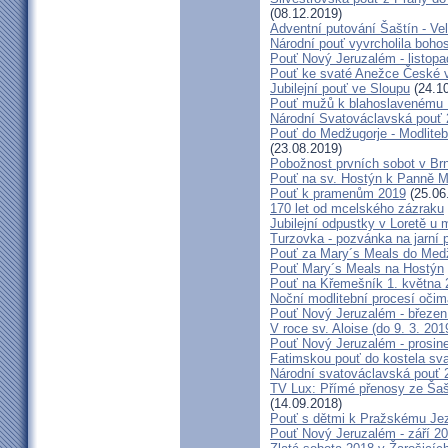
(08.12.2019)
Adventní putování Šaštín - Ve
Národní pouť vyvrcholila boho
Pouť Nový Jeruzalém - listop
Pouť ke svaté Anežce České 
Jubilejní pouť ve Sloupu
(24.10
Pouť mužů k blahoslavenému
Národní Svatováclavská pouť
Pouť do Medžugorje - Modliteb
(23.08.2019)
Pobožnost prvních sobot v Brně
Pouť na sv. Hostýn k Panně Ma
Pouť k pramenům 2019
(25.06
170 let od mcelského zázraku
Jubilejní odpustky v Loretě u 
Turzovka - pozvánka na jarní p
Pouť za Mary´s Meals do Med
Pouť Mary´s Meals na Hostýn
Pouť na Křemešník 1. května 
Noční modlitební procesí očim
Pouť Nový Jeruzalém - březen
V roce sv. Aloise (do 9. 3. 201
Pouť Nový Jeruzalém - prosin
Fatimskou pouť do kostela sva
Národní svatováclavská pouť 
TV Lux: Přímé přenosy ze Šaš
(14.09.2018)
Pouť s dětmi k Pražskému Jez
Pouť Nový Jeruzalém - září 2