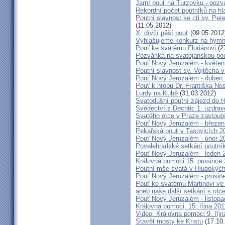
Jarní pouť na Turzovku - poz
Rekordní počet poutníků na hl
Poutní slavnost ke cti sv. Pe
(11.05.2012)
X. dívčí pěší pouť
(09.05.2012
Vyhlašujeme konkurz na hymn
Pouť ke svatému Floriánovi
(2
Pozvánka na svatojanskou pou
Pouť Nový Jeruzalém - květen
Poutní slavnost sv. Vojtěcha 
Pouť Nový Jeruzalém - duben
Pouť k hrobu Dr. Františka No
Lurdy na Kubě
(31.03.2012)
Svatodušní poutní zájezd do 
Svědectví z Dechtic 1: uzdrave
Svatého otce v Praze zastoup
Pouť Nový Jeruzalém - březen
Pekařská pouť v Tasovicích 2
Pouť Nový Jeruzalém - únor 2
Povelehradské setkání poutní
Pouť Nový Jeruzalém - leden 
Královna pomoci 15. prosince 
Poutní mše svatá v Hlubokýc
Pouť Nový Jeruzalém - prosin
Pouť ke svatému Martinovi ve 
aneb naše další setkání s ot
Pouť Nový Jeruzalém - listopa
Královna pomoci, 15. října 20
Video: Královna pomoci 9. říjn
Stavět mosty ke Kristu
(17.10.