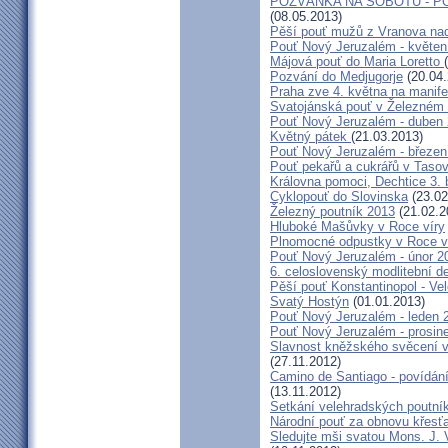
POZVÁNKA NA SOBOTU - P
(08.05.2013)
Pěší pouť mužů z Vranova nad
Pouť Nový Jeruzalém - květen
Májová pouť do Maria Loretto
Pozvání do Medjugorje
(20.04.
Praha zve 4. května na manife
Svatojánská pouť v Železném
Pouť Nový Jeruzalém - duben
Květný pátek
(21.03.2013)
Pouť Nový Jeruzalém - březen
Pouť pekařů a cukrářů v Taso
Královna pomoci, Dechtice 3.
Cyklopouť do Slovinska
(23.02
Železný poutník 2013
(21.02.2
Hluboké Mašůvky v Roce víry
Plnomocné odpustky v Roce ví
Pouť Nový Jeruzalém - únor 2
6. celoslovenský modlitební d
Pěší pouť Konstantinopol - Ve
Svatý Hostýn
(01.01.2013)
Pouť Nový Jeruzalém - leden 
Pouť Nový Jeruzalém - prosin
Slavnost kněžského svěcení v 
(27.11.2012)
Camino de Santiago - povídání
(13.11.2012)
Setkání velehradských poutní
Národní pouť za obnovu křesť
Sledujte mši svatou Mons. J. 