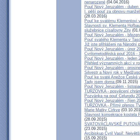
nenarozené
(04.04.2016)
Pouť Nový Jeruzalém - duben
I. pěší pouť za obnovu manžels
(28.03.2016)
Pouť ke svatému Klementovi v
Slavnosti sv. Klementa Hofbau
služebnice císařovny Zity
(01.
Pouť Nový Jeruzalém - březen
Pouť svatého Klementa v Taso
Již jste přihlášeni na Národní
Pouť Nový Jeruzalém - únor 2
Cyrilometodějská pouť 2016 -
Pouť Nový Jeruzalém - leden 
Přehled významných akcí v r
Pouť Nový Jeruzalém - prosin
Silvestr a Nový rok v Medžugo
Pouť ke svaté Anežce České 
Tady jsem doma
(09.11.2015)
Pouť Nový Jeruzalém - listop
TURZOVKA - posvěcení chrám
Pozvánka na pouť Celurodu 2
Pouť Nový Jeruzalém - říjen 2
TURZOVKA - Přímý přenos TV
Marie Matky Církve
(03.10.201
Slavnost konsekrace kostela 
(28.09.2015)
SVATOVÁCLAVSKÉ PUTOVÁN
(23.09.2015)
Arcibiskup Cyril Vasiľ: Největš
(15.09.2015)