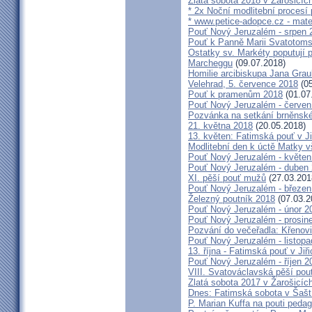
Zlatá sobota 2018 v Žarošicích 
* 2x Noční modlitební procesí p
* www.petice-adopce.cz - mater
Pouť Nový Jeruzalém - srpen 
Pouť k Panně Marii Svatotoms
Ostatky sv. Markéty poputují
Marcheggu
(09.07.2018)
Homilie arcibiskupa Jana Grau
Velehrad, 5. července 2018
(05
Pouť k pramenům 2018
(01.07
Pouť Nový Jeruzalém - červen
Pozvánka na setkání brněnské
21. května 2018
(20.05.2018)
13. květen: Fatimská pouť v Ji
Modlitební den k úctě Matky v
Pouť Nový Jeruzalém - květen
Pouť Nový Jeruzalém - duben
XI. pěší pouť mužů
(27.03.201
Pouť Nový Jeruzalém - březen
Železný poutník 2018
(07.03.2
Pouť Nový Jeruzalém - únor 2
Pouť Nový Jeruzalém - prosin
Pozvání do večeřadla: Křenovi
Pouť Nový Jeruzalém - listop
13. října - Fatimská pouť v Jiři
Pouť Nový Jeruzalém - říjen 2
VIII. Svatováclavská pěší pou
Zlatá sobota 2017 v Žarošicích 
Dnes: Fatimská sobota v Šašt
P. Marian Kuffa na pouti ped