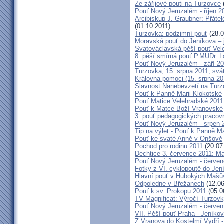
Ze zářijové pouti na Turzovce
Pouť Nový Jeruzalém - říjen 2
Arcibiskup J. Graubner: Přáte
(01.10.2011)
Turzovka: podzimní pouť
(28.0
Moravská pouť do Jeníkova – j
Svatováclavská pěší pouť Vel
8. pěší smírná pouť P.MUDr. 
Pouť Nový Jeruzalém - září 2
Turzovka, 15. srpna 2011, sv
Královna pomoci (15. srpna 2
Slavnost Nanebevzetí na Tur
Pouť k Panně Marii Klokotské
Pouť Matice Velehradské 2011
Pouť k Matce Boží Vranovské
3. pouť pedagogických praco
Pouť Nový Jeruzalém - srpen 
Tip na výlet - Pouť k Panně M
Pouť ke svaté Anně v Onšově
Pochod pro rodinu 2011
(20.07
Dechtice 3. července 2011: Ma
Pouť Nový Jeruzalém - červen
Fotky z VI. cyklopoutě do Jen
Hlavní pouť v Hubokých Mašův
Odpoledne v Břežanech
(12.06
Pouť k sv. Prokopu 2011
(05.0
TV Magnificat: Výročí Turzov
Pouť Nový Jeruzalém - červen
VII. Pěší pouť Praha - Jeníkov 
Z Vranova do Kostelmí Vydří -