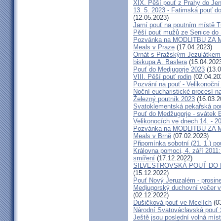
XIX. Pěší pouť z Prahy do Jen
13. 5. 2023 - Fatimská pouť do
(12.05.2023)
Jarní pouť na poutním místě 
Pěší pouť mužů ze Senice do 
Pozvánka na MODLITBU ZA MÍ
Meals v Praze
(17.04.2023)
Ornát s Pražským Jezulátkem 
biskupa A. Baslera
(15.04.202
Pouť do Medjugorje 2023
(13.0
VIII. Pěší pouť rodin
(02.04.20
Pozvání na pouť - Velikonoční 
Noční eucharistické procesí n
Železný poutník 2023
(16.03.2
Svatoklementská pekařská po
Pouť do Medžugorje - svátek Bo
Velikonocích ve dnech 14. - 20
Pozvánka na MODLITBU ZA MÍ
Meals v Brně
(07.02.2023)
Připomínka sobotní (21. 1.) po
Královna pomoci, 4. září 2011:
smíření
(17.12.2022)
SILVESTROVSKÁ POUŤ DO ME
(15.12.2022)
Pouť Nový Jeruzalém - prosin
Medjugorský duchovní večer v 
(02.12.2022)
Dušičková pouť ve Mcelích
(03
Národní Svatováclavská pouť 
Ještě jsou poslední volná míst