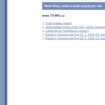
Nové filmy, videa a audia (mp3) pro vás:
www.TV-MIS.cz
::
Svatý Patriku (píseň)
::
Velehradská hymna 2026 (Hej, vzhůru poutníci
::
Litanie ke sv. Františkovi z Assisi ()
::
Kázání z Vranova nad Dyjí 12. 7. 2026 (15. ne
::
Kázání z Vranova nad Dyjí 28. 6. 2026 (13. ne