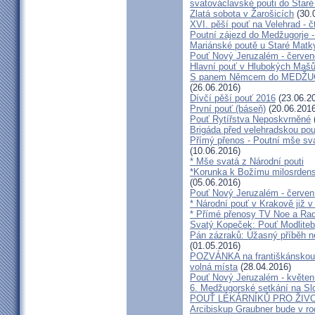
svatováclavské pouti do Staré
Zlatá sobota v Žarošicích
(30.
XVI. pěší pouť na Velehrad - č
Poutní zájezd do Medžugorje -
Mariánské poutě u Staré Matk
Pouť Nový Jeruzalém - červe
Hlavní pouť v Hlubokých Maš
S panem Němcem do MEDŽUG
(26.06.2016)
Dívčí pěší pouť 2016
(23.06.2
První pouť (báseň)
(20.06.2016
Pouť Rytířstva Neposkvrněné
Brigáda před velehradskou pou
Přímý přenos - Poutní mše sva
(10.06.2016)
* Mše svatá z Národní pouti
*Korunka k Božímu milosrdenst
(05.06.2016)
Pouť Nový Jeruzalém - červen
* Národní pouť v Krakově již v
* Přímé přenosy TV Noe a Rad
Svatý Kopeček: Pouť Modliteb
Pán zázraků: Úžasný příběh n
(01.05.2016)
POZVÁNKA na františkánskou po
volná místa
(28.04.2016)
Pouť Nový Jeruzalém - květen
6. Medžugorské setkání na Sl
POUŤ LÉKÁRNÍKŮ PRO ŽIVO
Arcibiskup Graubner bude v rod