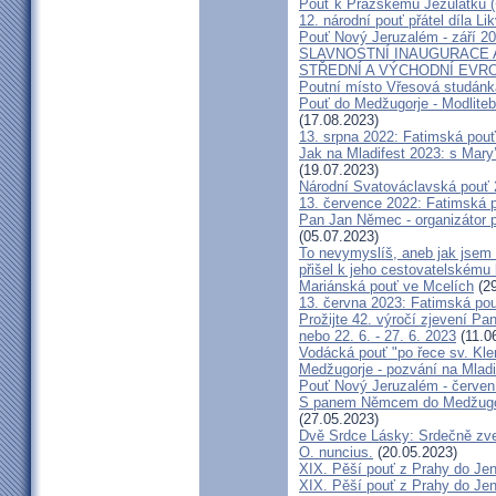
Pouť k Pražskému Jezulátku (
12. národní pouť přátel díla Li
Pouť Nový Jeruzalém - září 2
SLAVNOSTNÍ INAUGURACE 
STŘEDNÍ A VÝCHODNÍ EVR
Poutní místo Vřesová studánk
Pouť do Medžugorje - Modliteb
(17.08.2023)
13. srpna 2022: Fatimská pouť 
Jak na Mladifest 2023: s Ma
(19.07.2023)
Národní Svatováclavská pouť
13. července 2022: Fatimská po
Pan Jan Němec - organizátor po
(05.07.2023)
To nevymyslíš, aneb jak jsem 
přišel k jeho cestovatelskému
Mariánská pouť ve Mcelích
(29
13. června 2023: Fatimská pouť
Prožijte 42. výročí zjevení Pa
nebo 22. 6. - 27. 6. 2023
(11.0
Vodácká pouť "po řece sv. Kl
Medžugorje - pozvání na Mladi
Pouť Nový Jeruzalém - červen
S panem Němcem do Medžugorj
(27.05.2023)
Dvě Srdce Lásky: Srdečně zve
O. nuncius.
(20.05.2023)
XIX. Pěší pouť z Prahy do Jen
XIX. Pěší pouť z Prahy do Jen