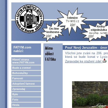
FATYM.com
Pouť Nový Jeruzalém - únor
nabízí:
Všichni jste zváni na 206. p
která se bude konat v Lysic
Hlavní strana
Zpravodaj ke stažení zde!
www.FATYM.com
Bude a zveme!
Bohoslužby
Farnosti
Adoptivní farnost
Zpravodaj
Bylo
Foto
Hesla