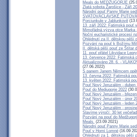
Meals do MEDŽUGORJE
(25.
Zlatá sobota Žarošice - Září 2
Národní pouť Panny Marie sed
SVATOVÁCLAVSKÉ PUTOVÁN
Porciunkule v Jablunkově
(13.
13. září 2022: Fatimská pouť v 
Mimořádná výzva otce Marka - 
Noční eucharistické procesí n
Ohlédnutí za II. dětskou pěší 
Pozvání na pouť k Božímu Mil
II. dětská pěší pouť ze Štítar
11. pouť přátel Likvidace Lepry
13. července 2022: Fatimská po
Aktualizováno 28. 6. - VL
(27.06.2022)
S panem Janem Němcem opět 
13. června 2022: Fatimská pouť
13. květen 2022: Fatimská pouť
Pouť Nový Jeruzalém - duben
Pouť do Medjugorje 2022
(30.0
Pouť Nový Jeruzalém - březen
Pouť Nový Jeruzalém - únor 2
Pouť Nový Jeruzalém - leden 
Pouť Nový Jeruzalém - prosin
Slavíme výročí: 30 let večeřad
Pozvání na pouť do Medžugorje
Meals.
(23.09.2021)
Národní pouť Panny Marie sed
Pouť v Horní Lomné
(16.09.20
Ohlédnutí za 1. dětskou pěší p