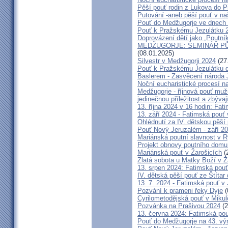
Pěší pouť rodin z Lukova do P
Putování -aneb pěší pouť v na
Pouť do Medžugorje ve dnech 2
Pouť k Pražskému Jezulátku 
Doprovázení dětí jako „Poutní
MEDŽUGORJE: SEMINÁŘ PŮST
(08.01.2025)
Silvestr v Medžugorji 2024
(27
Pouť k Pražskému Jezulátku d
Baslerem - Zasvěcení národa 
Noční eucharistické procesí n
Medžugorje - říjnová pouť mu
jedinečnou příležitost a zbývaj
13. října 2024 v 16 hodin: Fa
13. září 2024 - Fatimská pouť
Ohlédnutí za IV. dětskou pěší
Pouť Nový Jeruzalém - září 2
Mariánská poutní slavnost v R
Projekt obnovy poutního domu
Mariánská pouť v Žarošicích
(
Zlatá sobota u Matky Boží v Ž
13. srpen 2024: Fatimská pouť 
IV. dětská pěší pouť ze Štítar
13. 7. 2024 - Fatimská pouť v J
Pozvání k prameni řeky Dyje
(
Cyrilometodějská pouť v Mikul
Pozvánka na Prašivou 2024
(2
13. června 2024: Fatimská pouť
Pouť do Medžugorje na 43. výro