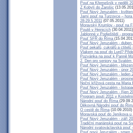
Pouť na Křemešník v neděli 2
Z Kobylí do Žarošic
(13.05.201
Pouť Nový Jeruzalém - květen
Jarní pouť na Turzovce – hora
28-29.5.2011
(07.05.2011)
Moravský Krumlov - pouť na F
Poutě v Hejnicích
(30.04.2011)
Jablonné v Podještědí - progr
Pouť SFŘ do Říma
(15.04.201
Pouť Nový Jeruzalém - duben
Pouť pekařů, cukrářů a ctitel
Vlakem na pouť do Lurd? Přide
Pozvánka na pouť k Panně Mar
2. Den pro seniory na Svaté
Pouť Nový Jeruzalém - březen
Pouť Nový Jeruzalém - únor 2
Pouť Nový Jeruzalém - leden 
Pouť Nový Jeruzalém - prosin
Noční křížová cesta na Maria 
Pouť Nový Jeruzalém - listop
Pouť Nový Jeruzalém - říjen 2
Program poutí 2011 v Kosteln
Národní pouť do Říma
(29.09.
Děkovná Národní pouť do Řím
O cestě do Říma
(10.09.2010)
Moravská pouť do Jeníkova u
Pouť Nový Jeruzalém - září 2
Tradiční mariánská pouť na S
Národní svatováclavská pouť 
Pouť nový Jeruzalém - srpen 