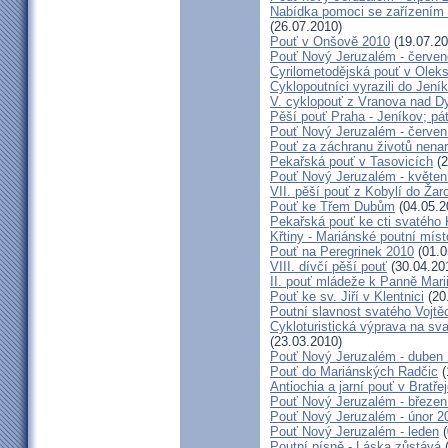
Nabídka pomoci se zařízením pě
(26.07.2010)
Pouť v Onšově 2010
(19.07.20
Pouť Nový Jeruzalém - červe
Cyrilometodějská pouť v Olek
Cyklopoutníci vyrazili do Jení
V. cyklopouť z Vranova nad D
Pěší pouť Praha - Jeníkov; pá
Pouť Nový Jeruzalém - červen
Pouť za záchranu životů nena
Pekařská pouť v Tasovicích
(2
Pouť Nový Jeruzalém - květen
VII. pěší pouť z Kobylí do Žar
Pouť ke Třem Dubům
(04.05.2
Pekařská pouť ke cti svatého
Křtiny - Mariánské poutní míst
Pouť na Peregrinek 2010
(01.0
VIII. dívčí pěší pouť
(30.04.20
II. pouť mládeže k Panně Mari
Pouť ke sv. Jiří v Klentnici
(20
Poutní slavnost svatého Vojtě
Cykloturistická výprava na sv
(23.03.2010)
Pouť Nový Jeruzalém - duben
Pouť do Mariánských Radčic
(
Antiochia a jarní pouť v Bratře
Pouť Nový Jeruzalém - březen
Pouť Nový Jeruzalém - únor 2
Pouť Nový Jeruzalém - leden
(
Poutní písně - Láska zůstává
(