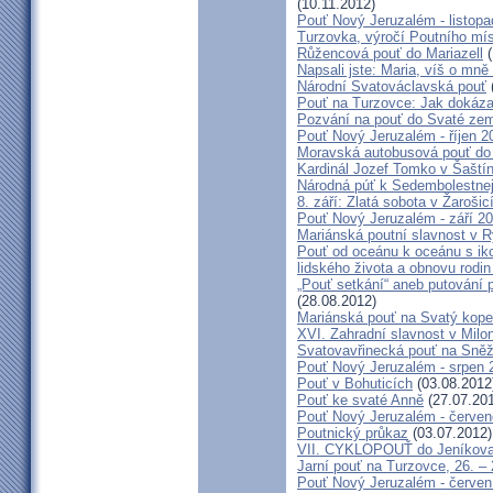
(10.11.2012)
Pouť Nový Jeruzalém - listop
Turzovka, výročí Poutního mí
Růžencová pouť do Mariazell
(
Napsali jste: Maria, víš o mn
Národní Svatováclavská pouť
Pouť na Turzovce: Jak dokázat
Pozvání na pouť do Svaté ze
Pouť Nový Jeruzalém - říjen 2
Moravská autobusová pouť do
Kardinál Jozef Tomko v Šaští
Národná púť k Sedembolestne
8. září: Zlatá sobota v Žarošic
Pouť Nový Jeruzalém - září 2
Mariánská poutní slavnost v 
Pouť od oceánu k oceánu s i
lidského života a obnovu rodin
„Pouť setkání“ aneb putování 
(28.08.2012)
Mariánská pouť na Svatý kope
XVI. Zahradní slavnost v Milo
Svatovavřinecká pouť na Sně
Pouť Nový Jeruzalém - srpen 
Pouť v Bohuticích
(03.08.2012
Pouť ke svaté Anně
(27.07.20
Pouť Nový Jeruzalém - červe
Poutnický průkaz
(03.07.2012)
VII. CYKLOPOUŤ do Jeníkov
Jarní pouť na Turzovce, 26. –
Pouť Nový Jeruzalém - červen