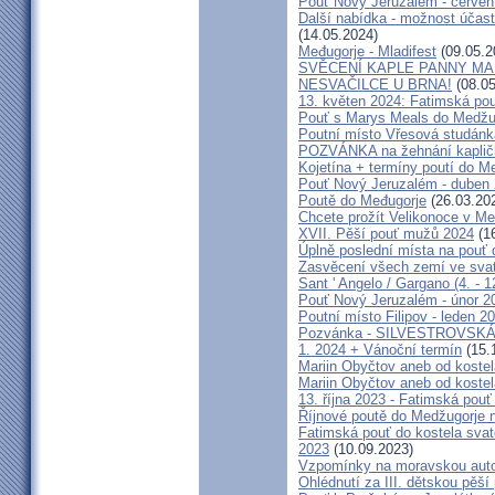
Pouť Nový Jeruzalém - červen
Další nabídka - možnost účast
(14.05.2024)
Međugorje - Mladifest
(09.05.2
SVĚCENÍ KAPLE PANNY MAR
NESVAČILCE U BRNA!
(08.05
13. květen 2024: Fatimská pouť
Pouť s Marys Meals do Medžug
Poutní místo Vřesová studánk
POZVÁNKA na žehnání kapličk
Kojetína + termíny poutí do M
Pouť Nový Jeruzalém - duben
Poutě do Međugorje
(26.03.20
Chcete prožít Velikonoce v M
XVII. Pěší pouť mužů 2024
(16
Úplně poslední místa na po
Zasvěcení všech zemí ve svat
Sant ' Angelo / Gargano (4. - 1
Pouť Nový Jeruzalém - únor 2
Poutní místo Filipov - leden 2
Pozvánka - SILVESTROVSKÁ
1. 2024 + Vánoční termín
(15.
Mariin Obyčtov aneb od kostel
Mariin Obyčtov aneb od kostel
13. října 2023 - Fatimská pouť 
Říjnové poutě do Medžugorje 
Fatimská pouť do kostela svaté
2023
(10.09.2023)
Vzpomínky na moravskou auto
Ohlédnutí za III. dětskou pěší 