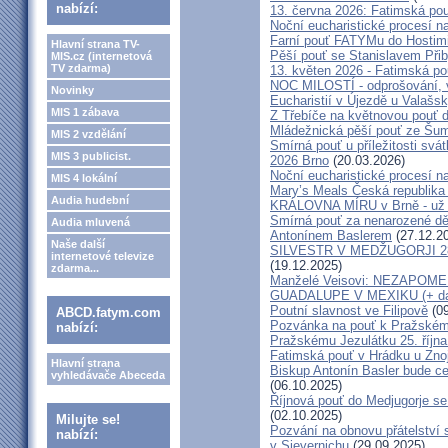
nabízí:
13. června 2026: Fatimská po
Noční eucharistické procesí n
Farní pouť FATYMu do Hostim
Hlavní strana TV-
Pěší pouť se Stanislavem Při
MIS.cz (internetová
TV zdarma)
13. květen 2026 - Fatimská p
NOC MILOSTÍ - odprošování, v
Novinky
Eucharistií v Újezdě u Valašs
MIS 1 zábava
Z Třebíče na květnovou pouť 
Mládežnická pěší pouť ze Šu
MIS 2 vzdělání
Smírná pouť u příležitosti svá
MIS 3 publicist.
2026 Brno
(20.03.2026)
Noční eucharistické procesí n
MIS 4 lokální
Mary’s Meals Česká republika
Audia hudební
KRÁLOVNA MÍRU v Brně - už 
Smírná pouť za nenarozené dě
Audia mluvená
Antonínem Baslerem
(27.12.2
Naše další
SILVESTR V MEDŽUGORJI 28. 1
internetové televize
(19.12.2025)
zdarma...
Manželé Veisovi: NEZAPO
GUADALUPE V MEXIKU (+ dal
Poutní slavnost ve Filipově
(09
ABCD.fatym.com
Pozvánka na pouť k Pražském
nabízí:
Pražskému Jezulátku 25. říjn
Fatimská pouť v Hrádku u Znoj
Hlavní strana
Biskup Antonín Basler bude ce
vyhledávače Abeceda
(06.10.2025)
Říjnová pouť do Medjugorje se
(02.10.2025)
Milujte se!
Pozvání na obnovu přátelství 
nabízí:
v Sievernichu
(29.09.2025)