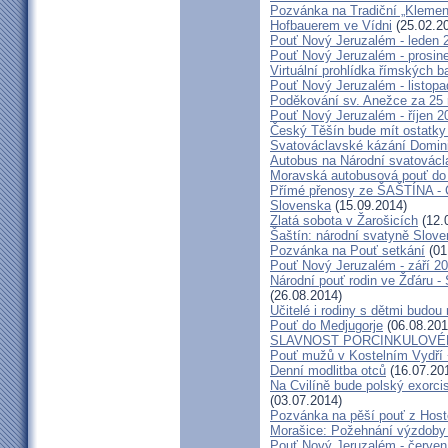
Pozvánka na Tradiční „Kleme
Hofbauerem ve Vídni
(25.02.2
Pouť Nový Jeruzalém - leden 
Pouť Nový Jeruzalém - prosin
Virtuální prohlídka římských ba
Pouť Nový Jeruzalém - listop
Poděkování sv. Anežce za 25
Pouť Nový Jeruzalém - říjen 2
Český Těšín bude mít ostatky
Svatováclavské kázání Domini
Autobus na Národní svatovácl
Moravská autobusová pouť do
Přímé přenosy ze ŠAŠTÍNA - C
Slovenska
(15.09.2014)
Zlatá sobota v Žarošicích
(12.
Šaštín: národní svatyně Slov
Pozvánka na Pouť setkání
(01
Pouť Nový Jeruzalém - září 2
Národní pouť rodin ve Žďáru -
(26.08.2014)
Učitelé i rodiny s dětmi budo
Pouť do Medjugorje
(06.08.201
SLAVNOST PORCINKULOVÉ
Pouť mužů v Kostelním Vydří 
Denní modlitba otců
(16.07.20
Na Cvilíně bude polský exorci
(03.07.2014)
Pozvánka na pěší pouť z Hos
Morašice: Požehnání výzdoby
Pouť Nový Jeruzalém - červen