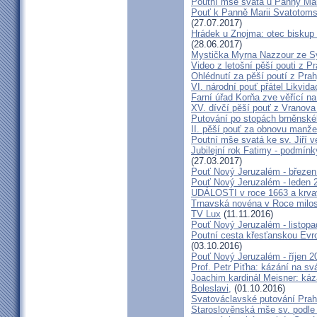
Poutní mše svatá u Panny Mar
Pouť k Panně Marii Svatotoms
(27.07.2017)
Hrádek u Znojma: otec biskup
(28.06.2017)
Mystička Myrna Nazzour ze S
Video z letošní pěší pouti z P
Ohlédnutí za pěší poutí z Pra
VI. národní pouť přátel Likvida
Farní úřad Korňa zve věřící n
XV. dívčí pěší pouť z Vranova
Putování po stopách brněnské
II. pěší pouť za obnovu manžel
Poutní mše svatá ke sv. Jiří v
Jubilejní rok Fatimy - podmín
(27.03.2017)
Pouť Nový Jeruzalém - březen
Pouť Nový Jeruzalém - leden 
UDÁLOSTI v roce 1663 a krva
Trnavská novéna v Roce milosr
TV Lux
(11.11.2016)
Pouť Nový Jeruzalém - listop
Poutní cesta křesťanskou Evro
(03.10.2016)
Pouť Nový Jeruzalém - říjen 2
Prof. Petr Piťha: kázání na s
Joachim kardinál Meisner: káz
Boleslavi,
(01.10.2016)
Svatováclavské putování Praho
Staroslověnská mše sv. podle t