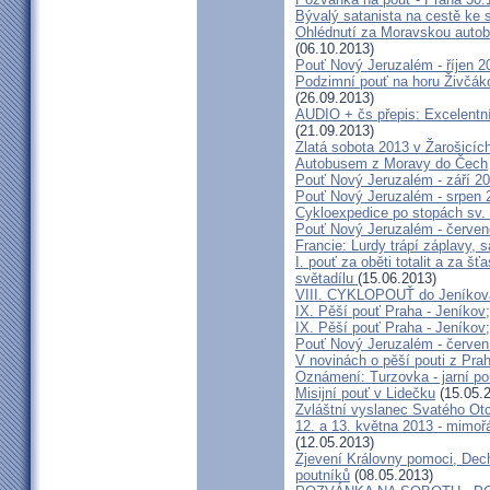
Bývalý satanista na cestě ke 
Ohlédnutí za Moravskou autobu
(06.10.2013)
Pouť Nový Jeruzalém - říjen 2
Podzimní pouť na horu Živčáko
(26.09.2013)
AUDIO + čs přepis: Excelentní
(21.09.2013)
Zlatá sobota 2013 v Žarošicíc
Autobusem z Moravy do Čech
Pouť Nový Jeruzalém - září 2
Pouť Nový Jeruzalém - srpen 
Cykloexpedice po stopách sv. 
Pouť Nový Jeruzalém - červe
Francie: Lurdy trápí záplavy,
I. pouť za oběti totalit a za 
světadílu
(15.06.2013)
VIII. CYKLOPOUŤ do Jeníkov
IX. Pěší pouť Praha - Jeníkov
IX. Pěší pouť Praha - Jeníkov
Pouť Nový Jeruzalém - červen
V novinách o pěší pouti z Pra
Oznámení: Turzovka - jarní po
Misijní pouť v Lidečku
(15.05.
Zvláštní vyslanec Svatého Otc
12. a 13. května 2013 - mimo
(12.05.2013)
Zjevení Královny pomoci, Dech
poutníků
(08.05.2013)