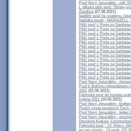
Pouť Nový Jeruzalém - září 2
I. dětská pěší pouť: Štítary-V
Žarošice
(07.08.2021)
Nedělní pouť ke svatému Jose
Nabídka poutě - MARIAZELL -
Pěší pouť z Porta za Santiaga
Pěší pouť z Porta za Santiaga
Pěší pouť z Porta za Santiaga
Pěší pouť z Porta za Santiaga
Pěší pouť z Porta za Santiaga
Pěší pouť z Porta za Santiaga
Pěší pouť z Porta za Santiaga
Pěší pouť z Porta za Santiaga
Pěší pouť z Porta za Santiaga
Pěší pouť z Porta za Santiaga
Pěší pouť z Porta za Santiaga
Pěší pouť z Porta za Santiaga
Pěší pouť z Porta za Santiaga
Pouť Nový Jeruzalém - červe
Pouť k Božímu milosrdenství do
2021
(22.06.2021)
Fatimská pouť do kostela svaté
května 2021
(10.05.2021)
Pouť Nový Jeruzalém - květen
Poutní místa severních Čech -
Pouť Nový Jeruzalém - leden 
Pouť Nový Jeruzalém - prosin
Dovolená Krakow, Czestochow
Fatimská pouť - 13. října v Ji
jen pro místní - 10 osob.
(12.1