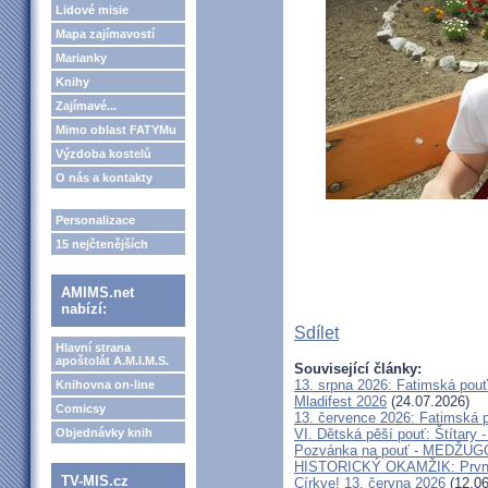
Lidové misie
Mapa zajímavostí
Marianky
Knihy
Zajímavé...
Mimo oblast FATYMu
Výzdoba kostelů
O nás a kontakty
Personalizace
15 nejčtenějších
AMIMS.net
nabízí:
Sdílet
Hlavní strana
apoštolát A.M.I.M.S.
Související články:
13. srpna 2026: Fatimská pou
Knihovna on-line
Mladifest 2026
(24.07.2026)
Comicsy
13. července 2026: Fatimská 
Objednávky knih
VI. Dětská pěší pouť: Štítary 
Pozvánka na pouť - MEDŽUGOR
HISTORICKÝ OKAMŽIK: První c
TV-MIS.cz
Církve! 13. června 2026
(12.06