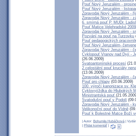
Pouť Nový Jeruzalém - prosin
Pouť Nový Jeruzalém - listop
Zpravodaj Nový Jeruzalém - ří
Zpravodaj Nový Jeruzalém - zá
6. smírná pouť P. MUDr. Ladis
Pouť Matice Velehradské 2009
Zpravodaj Nový Jeruzalém - s
Pozvání na pouť na Turzovku
Pouť pedagogických pracovník
Pouť Nový Jeruzalém- červen
Zpravodaj Nový Jeruzalém - č
Cyklopouť Vranov nad Dyjí - Je
(26.06.2009)
Svatoantonínské procesí
(21.0
2.celostátní pouť kruciáty n
(13.06.2009)
Zpravodaj Nový Jeruzalém - č
Pouť pro chlapy
(03.06.2009)
100. výročí kanonizace sv. K
Cyklovyjíždka do Hlubokých 
Ministrantská pouť
(21.05.2009
Svatodušní pouť v Podolí
(09.
Zpravodaj Nový Jeruzalém - k
Velikonoční pouť do Vídně
(09
Pouť k Bolestné Matce Boží v
| Autor:
Bohumila Hubáčková
| Vydán
|
Přidat komentář
|