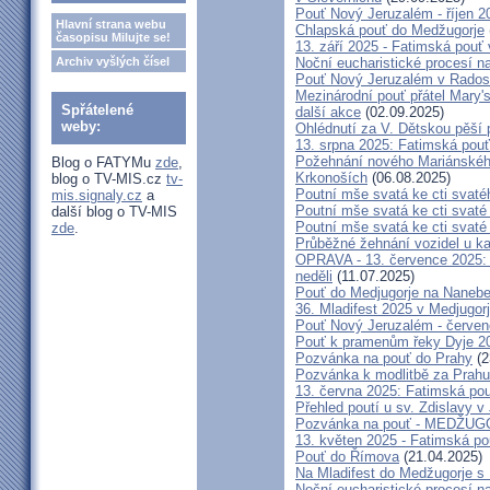
Pouť Nový Jeruzalém - říjen 2
Hlavní strana webu
Chlapská pouť do Medžugorje
časopisu Milujte se!
13. září 2025 - Fatimská pouť
Archiv vyšlých čísel
Noční eucharistické procesí n
Pouť Nový Jeruzalém v Radost
Mezinárodní pouť přátel Mary'
Spřátelené
další akce
(02.09.2025)
weby:
Ohlédnutí za V. Dětskou pěší 
13. srpna 2025: Fatimská pou
Požehnání nového Mariánského 
Blog o FATYMu
zde
,
Krkonoších
(06.08.2025)
blog o TV-MIS.cz
tv-
Poutní mše svatá ke cti svaté
mis.signaly.cz
a
Poutní mše svatá ke cti svat
další blog o TV-MIS
Poutní mše svatá ke cti svat
zde
.
Průběžné žehnání vozidel u ka
OPRAVA - 13. července 2025: 
neděli
(11.07.2025)
Pouť do Medjugorje na Nanebe
36. Mladifest 2025 v Medjugorj
Pouť Nový Jeruzalém - červe
Pouť k pramenům řeky Dyje 2
Pozvánka na pouť do Prahy
(2
Pozvánka k modlitbě za Prahu
13. června 2025: Fatimská po
Přehled poutí u sv. Zdislavy v
Pozvánka na pouť - MEDŽUGOR
13. květen 2025 - Fatimská p
Pouť do Římova
(21.04.2025)
Na Mladifest do Medžugorje s
Noční eucharistické procesí n