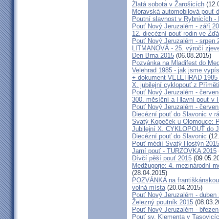
Zlatá sobota v Žarošicích
(12.
Moravská automobilová pouť 
Poutní slavnost v Rybnicích -
Pouť Nový Jeruzalém - září 2
12. diecézní pouť rodin ve Ž
Pouť Nový Jeruzalém - srpen 
LITMANOVÁ - 25. výročí zjeve
Den Brna 2015
(06.08.2015)
Pozvánka na Mladifest do Medž
Velehrad 1985 - jak jsme vypís
+ dokument VELEHRAD 1985 (P
X. jubilejní cyklopouť z Přímě
Pouť Nový Jeruzalém - červe
300. měsíční a Hlavní pouť 
Pouť Nový Jeruzalém - červen
Diecézní pouť do Slavonic v 
Svatý Kopeček u Olomouce: P
Jubilejní X. CYKLOPOUŤ do J
Diecézní pouť do Slavonic
(12
Pouť médií Svatý Hostýn 201
Jarní pouť - TURZOVKA 2015
Dívčí pěší pouť 2015
(09.05.2
Medžugorje: 4. mezinárodní mod
(28.04.2015)
POZVÁNKA na františkánskou po
volná místa
(20.04.2015)
Pouť Nový Jeruzalém - duben
Železný poutník 2015
(08.03.2
Pouť Nový Jeruzalém - březen
Pouť sv. Klementa v Tasovicí