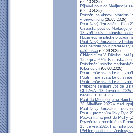
(06.10.2025)
Říjnová pouť do Medjugorje se
(02.10.2025)
Pozvání na obnovu přátelství 
v Sievernichu
(29.09.2025)
Pouť Nový Jeruzalém - říjen 2
Chlapská pouť do Medžugorje
13. září 2025 - Fatimská pouť
Noční eucharistické procesí n
Pouť Nový Jeruzalém v Radost
Mezinárodní pouť přátel Mary'
další akce
(02.09.2025)
Ohlédnutí za V. Dětskou pěší 
13. srpna 2025: Fatimská pou
Požehnání nového Mariánského 
Krkonoších
(06.08.2025)
Poutní mše svatá ke cti svaté
Poutní mše svatá ke cti svat
Poutní mše svatá ke cti svat
Průběžné žehnání vozidel u ka
OPRAVA - 13. července 2025: 
neděli
(11.07.2025)
Pouť do Medjugorje na Nanebe
36. Mladifest 2025 v Medjugorj
Pouť Nový Jeruzalém - červe
Pouť k pramenům řeky Dyje 2
Pozvánka na pouť do Prahy
(2
Pozvánka k modlitbě za Prahu
13. června 2025: Fatimská po
Přehled poutí u sv. Zdislavy v