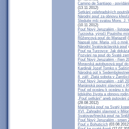
Camino de Santiago - povídání
(13.11.2012)
Setkání velehradských poutní
Národní pouť za obnovu křesť
Sledujte mši svatou Mons. J. 
(10.11.2012)
Pouť Nový Jeruzalém - listop
Turzovka, výročí Poutního mí
Růžencová pouť do Mariazell
(
Napsali jste: Maria, víš o mn
Národní Svatováclavská pouť
Pouť na Turzovce: Jak dokázat
Pozvání na pouť do Svaté ze
Pouť Nový Jeruzalém - říjen 2
Moravská autobusová pouť do
Kardinál Jozef Tomko v Šaští
Národná púť k Sedembolestne
8. září: Zlatá sobota v Žarošic
Pouť Nový Jeruzalém - září 2
Mariánská poutní slavnost v 
Pouť od oceánu k oceánu s i
lidského života a obnovu rodin
„Pouť setkání“ aneb putování 
(28.08.2012)
Mariánská pouť na Svatý kope
XVI. Zahradní slavnost v Milo
Svatovavřinecká pouť na Sně
Pouť Nový Jeruzalém - srpen 
Pouť v Bohuticích
(03.08.2012
Pouť ke svaté Anně
(27.07.20