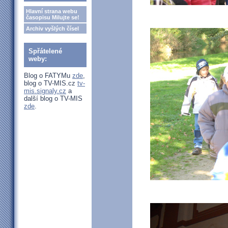
Hlavní strana webu
časopisu Milujte se!
Archiv vyšlých čísel
Spřátelené
weby:
Blog o FATYMu
zde
,
blog o TV-MIS.cz
tv-
mis.signaly.cz
a
další blog o TV-MIS
zde
.