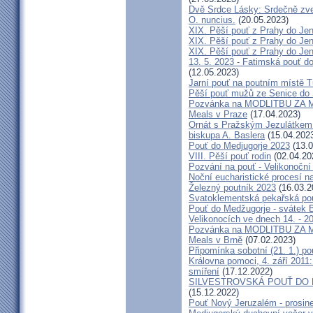
Dvě Srdce Lásky: Srdečně zve
O. nuncius.
(20.05.2023)
XIX. Pěší pouť z Prahy do Jen
XIX. Pěší pouť z Prahy do Jen
XIX. Pěší pouť z Prahy do Jen
13. 5. 2023 - Fatimská pouť do
(12.05.2023)
Jarní pouť na poutním místě 
Pěší pouť mužů ze Senice do 
Pozvánka na MODLITBU ZA MÍ
Meals v Praze
(17.04.2023)
Ornát s Pražským Jezulátkem 
biskupa A. Baslera
(15.04.202
Pouť do Medjugorje 2023
(13.0
VIII. Pěší pouť rodin
(02.04.20
Pozvání na pouť - Velikonoční 
Noční eucharistické procesí n
Železný poutník 2023
(16.03.2
Svatoklementská pekařská po
Pouť do Medžugorje - svátek Bo
Velikonocích ve dnech 14. - 20
Pozvánka na MODLITBU ZA MÍ
Meals v Brně
(07.02.2023)
Připomínka sobotní (21. 1.) po
Královna pomoci, 4. září 2011:
smíření
(17.12.2022)
SILVESTROVSKÁ POUŤ DO ME
(15.12.2022)
Pouť Nový Jeruzalém - prosin