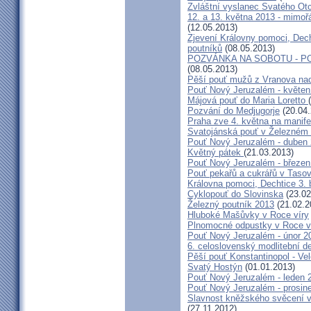
Zvláštní vyslanec Svatého Otc
12. a 13. května 2013 - mimo
(12.05.2013)
Zjevení Královny pomoci, Dech
poutníků
(08.05.2013)
POZVÁNKA NA SOBOTU - P
(08.05.2013)
Pěší pouť mužů z Vranova nad
Pouť Nový Jeruzalém - květen
Májová pouť do Maria Loretto
Pozvání do Medjugorje
(20.04.
Praha zve 4. května na manife
Svatojánská pouť v Železném
Pouť Nový Jeruzalém - duben
Květný pátek
(21.03.2013)
Pouť Nový Jeruzalém - březen
Pouť pekařů a cukrářů v Taso
Královna pomoci, Dechtice 3.
Cyklopouť do Slovinska
(23.02
Železný poutník 2013
(21.02.2
Hluboké Mašůvky v Roce víry
Plnomocné odpustky v Roce ví
Pouť Nový Jeruzalém - únor 2
6. celoslovenský modlitební d
Pěší pouť Konstantinopol - Ve
Svatý Hostýn
(01.01.2013)
Pouť Nový Jeruzalém - leden 
Pouť Nový Jeruzalém - prosin
Slavnost kněžského svěcení v 
(27.11.2012)