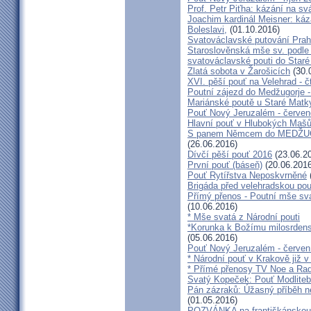
Prof. Petr Piťha: kázání na s
Joachim kardinál Meisner: káz
Boleslavi,
(01.10.2016)
Svatováclavské putování Praho
Staroslověnská mše sv. podle t
svatováclavské pouti do Staré
Zlatá sobota v Žarošicích
(30.
XVI. pěší pouť na Velehrad - č
Poutní zájezd do Medžugorje -
Mariánské poutě u Staré Matk
Pouť Nový Jeruzalém - červe
Hlavní pouť v Hlubokých Maš
S panem Němcem do MEDŽUG
(26.06.2016)
Dívčí pěší pouť 2016
(23.06.2
První pouť (báseň)
(20.06.2016
Pouť Rytířstva Neposkvrněné
Brigáda před velehradskou pou
Přímý přenos - Poutní mše sva
(10.06.2016)
* Mše svatá z Národní pouti
*Korunka k Božímu milosrdenst
(05.06.2016)
Pouť Nový Jeruzalém - červen
* Národní pouť v Krakově již v
* Přímé přenosy TV Noe a Rad
Svatý Kopeček: Pouť Modliteb
Pán zázraků: Úžasný příběh n
(01.05.2016)
POZVÁNKA na františkánskou po