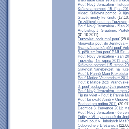
aneb naše další setkání s ot
Pouť Nový Jeruzalém - listopa
Královna pomoci, 15. října 20
Video: Královna pomoci 9. říjn
Stavět mosty ke Kristu
(17.10.
Ze zářijové pouti na Turzovce
Pouť Nový Jeruzalém - říjen 2
Arcibiskup J. Graubner: Přáte
(01.10.2011)
Turzovka: podzimní pouť
(28.0
Moravská pouť do Jeníkova – j
Svatováclavská pěší pouť Vel
8. pěší smírná pouť P.MUDr. 
Pouť Nový Jeruzalém - září 2
Turzovka, 15. srpna 2011, sv
Královna pomoci (15. srpna 2
Slavnost Nanebevzetí na Tur
Pouť k Panně Marii Klokotské
Pouť Matice Velehradské 2011
Pouť k Matce Boží Vranovské
3. pouť pedagogických praco
Pouť Nový Jeruzalém - srpen 
Tip na výlet - Pouť k Panně M
Pouť ke svaté Anně v Onšově
Pochod pro rodinu 2011
(20.07
Dechtice 3. července 2011: Ma
Pouť Nový Jeruzalém - červen
Fotky z VI. cyklopoutě do Jen
Hlavní pouť v Hubokých Mašův
Odpoledne v Břežanech
(12.06