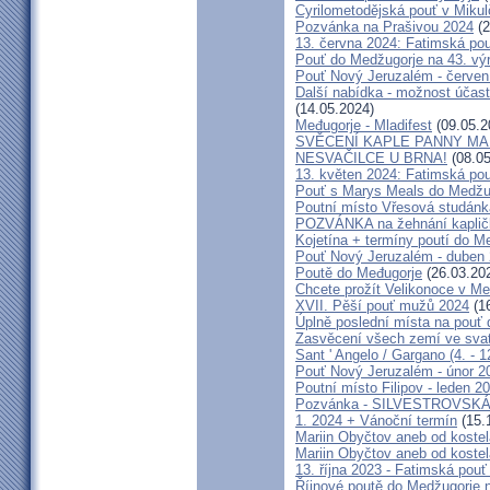
Cyrilometodějská pouť v Mikul
Pozvánka na Prašivou 2024
(2
13. června 2024: Fatimská pouť
Pouť do Medžugorje na 43. výro
Pouť Nový Jeruzalém - červen
Další nabídka - možnost účast
(14.05.2024)
Međugorje - Mladifest
(09.05.2
SVĚCENÍ KAPLE PANNY MAR
NESVAČILCE U BRNA!
(08.05
13. květen 2024: Fatimská pouť
Pouť s Marys Meals do Medžug
Poutní místo Vřesová studánk
POZVÁNKA na žehnání kapličk
Kojetína + termíny poutí do M
Pouť Nový Jeruzalém - duben
Poutě do Međugorje
(26.03.20
Chcete prožít Velikonoce v M
XVII. Pěší pouť mužů 2024
(16
Úplně poslední místa na po
Zasvěcení všech zemí ve svat
Sant ' Angelo / Gargano (4. - 1
Pouť Nový Jeruzalém - únor 2
Poutní místo Filipov - leden 2
Pozvánka - SILVESTROVSKÁ
1. 2024 + Vánoční termín
(15.
Mariin Obyčtov aneb od kostel
Mariin Obyčtov aneb od kostel
13. října 2023 - Fatimská pouť 
Říjnové poutě do Medžugorje 