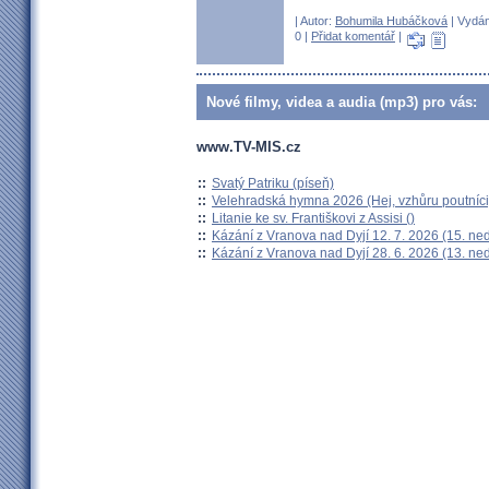
| Autor:
Bohumila Hubáčková
| Vydán
0 |
Přidat komentář
|
Nové filmy, videa a audia (mp3) pro vás:
www.TV-MIS.cz
::
Svatý Patriku (píseň)
::
Velehradská hymna 2026 (Hej, vzhůru poutníci
::
Litanie ke sv. Františkovi z Assisi ()
::
Kázání z Vranova nad Dyjí 12. 7. 2026 (15. ne
::
Kázání z Vranova nad Dyjí 28. 6. 2026 (13. ne