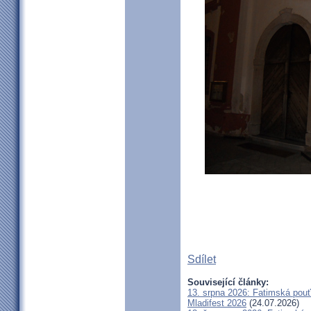
Sdílet
Související články:
13. srpna 2026: Fatimská pou
Mladifest 2026
(24.07.2026)