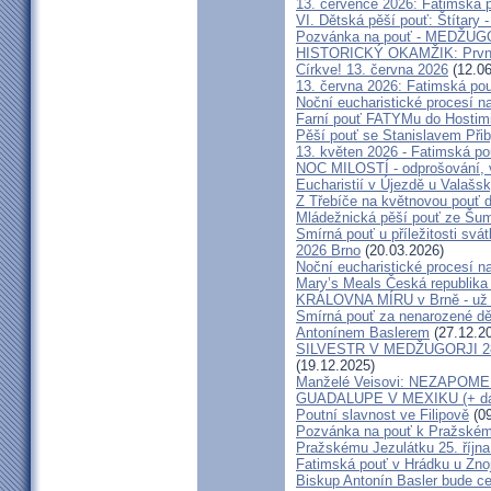
13. července 2026: Fatimská 
VI. Dětská pěší pouť: Štítary 
Pozvánka na pouť - MEDŽUGOR
HISTORICKÝ OKAMŽIK: První c
Církve! 13. června 2026
(12.06
13. června 2026: Fatimská po
Noční eucharistické procesí n
Farní pouť FATYMu do Hostim
Pěší pouť se Stanislavem Při
13. květen 2026 - Fatimská p
NOC MILOSTÍ - odprošování, v
Eucharistií v Újezdě u Valašs
Z Třebíče na květnovou pouť 
Mládežnická pěší pouť ze Šu
Smírná pouť u příležitosti svá
2026 Brno
(20.03.2026)
Noční eucharistické procesí n
Mary’s Meals Česká republika
KRÁLOVNA MÍRU v Brně - už 
Smírná pouť za nenarozené dě
Antonínem Baslerem
(27.12.2
SILVESTR V MEDŽUGORJI 28. 1
(19.12.2025)
Manželé Veisovi: NEZAPO
GUADALUPE V MEXIKU (+ dal
Poutní slavnost ve Filipově
(09
Pozvánka na pouť k Pražském
Pražskému Jezulátku 25. říjn
Fatimská pouť v Hrádku u Znoj
Biskup Antonín Basler bude ce