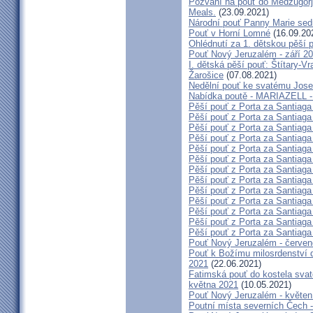
Pozvání na pouť do Medžugorje
Meals.
(23.09.2021)
Národní pouť Panny Marie sed
Pouť v Horní Lomné
(16.09.20
Ohlédnutí za 1. dětskou pěší p
Pouť Nový Jeruzalém - září 2
I. dětská pěší pouť: Štítary-V
Žarošice
(07.08.2021)
Nedělní pouť ke svatému Jose
Nabídka poutě - MARIAZELL -
Pěší pouť z Porta za Santiaga
Pěší pouť z Porta za Santiaga
Pěší pouť z Porta za Santiaga
Pěší pouť z Porta za Santiaga
Pěší pouť z Porta za Santiaga
Pěší pouť z Porta za Santiaga
Pěší pouť z Porta za Santiaga
Pěší pouť z Porta za Santiaga
Pěší pouť z Porta za Santiaga
Pěší pouť z Porta za Santiaga
Pěší pouť z Porta za Santiaga
Pěší pouť z Porta za Santiaga
Pěší pouť z Porta za Santiaga
Pouť Nový Jeruzalém - červe
Pouť k Božímu milosrdenství do
2021
(22.06.2021)
Fatimská pouť do kostela svaté
května 2021
(10.05.2021)
Pouť Nový Jeruzalém - květen
Poutní místa severních Čech -