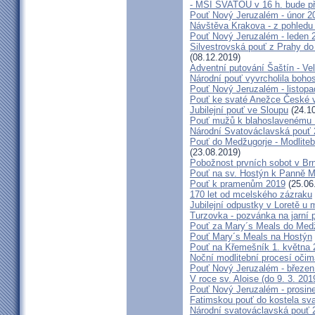
- MŠI SVATOU v 16 h. bude p
Pouť Nový Jeruzalém - únor 2
Návštěva Krakova - z pohledu
Pouť Nový Jeruzalém - leden 
Silvestrovská pouť z Prahy do
(08.12.2019)
Adventní putování Šaštín - Ve
Národní pouť vyvrcholila boho
Pouť Nový Jeruzalém - listop
Pouť ke svaté Anežce České 
Jubilejní pouť ve Sloupu
(24.10
Pouť mužů k blahoslavenému
Národní Svatováclavská pouť
Pouť do Medžugorje - Modliteb
(23.08.2019)
Pobožnost prvních sobot v Brně
Pouť na sv. Hostýn k Panně Ma
Pouť k pramenům 2019
(25.06
170 let od mcelského zázraku
Jubilejní odpustky v Loretě u 
Turzovka - pozvánka na jarní p
Pouť za Mary´s Meals do Med
Pouť Mary´s Meals na Hostýn
Pouť na Křemešník 1. května 
Noční modlitební procesí očim
Pouť Nový Jeruzalém - březen
V roce sv. Aloise (do 9. 3. 201
Pouť Nový Jeruzalém - prosin
Fatimskou pouť do kostela sva
Národní svatováclavská pouť 