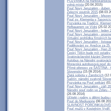
POZVÁNKA na františkánskou po
volná místa
(20.04.2015)
Pouť Nový Jeruzalém - duben
Železný poutník 2015
(08.03.2
Pouť Nový Jeruzalém - březen
Pouť sv. Klementa v Tasovicí
Pozvánka na Tradiční „Kleme
Hofbauerem ve Vídni
(25.02.2
Pouť Nový Jeruzalém - leden 
Pouť Nový Jeruzalém - prosin
Virtuální prohlídka římských ba
Pouť Nový Jeruzalém - listop
Poděkování sv. Anežce za 25
Pouť Nový Jeruzalém - říjen 2
Český Těšín bude mít ostatky
Svatováclavské kázání Domini
Autobus na Národní svatovácl
Moravská autobusová pouť do
Přímé přenosy ze ŠAŠTÍNA - C
Slovenska
(15.09.2014)
Zlatá sobota v Žarošicích
(12.
Šaštín: národní svatyně Slov
Pozvánka na Pouť setkání
(01
Pouť Nový Jeruzalém - září 2
Národní pouť rodin ve Žďáru -
(26.08.2014)
Učitelé i rodiny s dětmi budo
Pouť do Medjugorje
(06.08.201
SLAVNOST PORCINKULOVÉ
Pouť mužů v Kostelním Vydří 