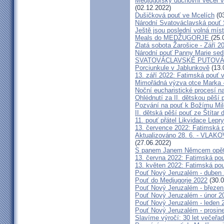
Medjugorský duchovní večer v 
(02.12.2022)
Dušičková pouť ve Mcelích
(03
Národní Svatováclavská pouť 
Ještě jsou poslední volná míst
Meals do MEDŽUGORJE
(25.
Zlatá sobota Žarošice - Září 2
Národní pouť Panny Marie sed
SVATOVÁCLAVSKÉ PUTOVÁN
Porciunkule v Jablunkově
(13.
13. září 2022: Fatimská pouť v 
Mimořádná výzva otce Marka - 
Noční eucharistické procesí n
Ohlédnutí za II. dětskou pěší 
Pozvání na pouť k Božímu Mil
II. dětská pěší pouť ze Štítar
11. pouť přátel Likvidace Lepry
13. července 2022: Fatimská po
Aktualizováno 28. 6. - VL
(27.06.2022)
S panem Janem Němcem opět 
13. června 2022: Fatimská pouť
13. květen 2022: Fatimská pouť
Pouť Nový Jeruzalém - duben
Pouť do Medjugorje 2022
(30.0
Pouť Nový Jeruzalém - březen
Pouť Nový Jeruzalém - únor 2
Pouť Nový Jeruzalém - leden 
Pouť Nový Jeruzalém - prosin
Slavíme výročí: 30 let večeřad