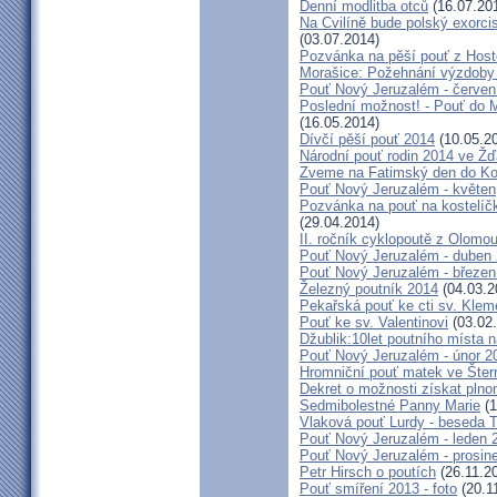
Denní modlitba otců
(16.07.20
Na Cvilíně bude polský exorci
(03.07.2014)
Pozvánka na pěší pouť z Hos
Morašice: Požehnání výzdoby
Pouť Nový Jeruzalém - červen
Poslední možnost! - Pouť do M
(16.05.2014)
Dívčí pěší pouť 2014
(10.05.2
Národní pouť rodin 2014 ve Ž
Zveme na Fatimský den do Koc
Pouť Nový Jeruzalém - květen
Pozvánka na pouť na kostelíč
(29.04.2014)
II. ročník cyklopoutě z Olomo
Pouť Nový Jeruzalém - duben
Pouť Nový Jeruzalém - březen
Železný poutník 2014
(04.03.2
Pekařská pouť ke cti sv. Kle
Pouť ke sv. Valentinovi
(03.02
Džublik:10let poutního místa n
Pouť Nový Jeruzalém - únor 2
Hromniční pouť matek ve Šter
Dekret o možnosti získat plno
Sedmibolestné Panny Marie
(1
Vlaková pouť Lurdy - beseda 
Pouť Nový Jeruzalém - leden 
Pouť Nový Jeruzalém - prosin
Petr Hirsch o poutích
(26.11.2
Pouť smíření 2013 - foto
(20.1