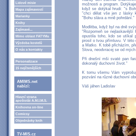
Lidové misie
možnosti a program. Dotýkaje
když se dotýkal hrudi: "s B
Mapa zajímavostí
"chci dělat vše jen z lásky
Marianky
"Bohu sláva a mně pohrdání."
Knihy
Modlitba, když byl na dně svýc
Zajímavé...
"Rozpomeň se nejlaskavější 
opustila toho, kdo se utíkal
Mimo oblast FATYMu
prosil o tvou přímluvu. V tét
Výzdoba kostelů
a Matko. K tobě přicházím, pře
Slova, neodvracej se od mých s
O nás a kontakty
Při dnešní mši svaté pan far
Personalizace
dokonalý duchovní život."
15 nejčtenějších
K tomu všemu Vám vyprošuji
pozvání na různé duchovní obn
AMIMS.net
nabízí:
Váš jáhen Ladislav
Hlavní strana
apoštolát A.M.I.M.S.
Knihovna on-line
Comicsy
Objednávky knih
TV-MIS.cz