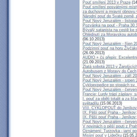
Pouť smíření 2013 v Praze
(14
Pouť smíření posvátnými míst
za duchovní a mravní obnovu 
Národní pouť do Svaté země, p
Pouť Nový Jeruzalém - listop
Pozvánka na pouť - Praha 30.
Bývalý satanista na cestě ke 
Ohlédnutí za Moravskou autobu
(06.10.2013)
Pouť Nový Jeruzalém - říjen 2
Podzimní pouť na horu Živčáko
(26.09.2013)
AUDIO + čs přepis: Excelentní
(21.09.2013)
Zlatá sobota 2013 v Žarošicíc
Autobusem z Moravy do Čech
Pouť Nový Jeruzalém - září 2
Pouť Nový Jeruzalém - srpen 
Cykloexpedice po stopách sv. 
Pouť Nový Jeruzalém - červe
Francie: Lurdy trápí záplavy,
I. pouť za oběti totalit a za 
světadílu
(15.06.2013)
VIII. CYKLOPOUŤ do Jeníkov
IX. Pěší pouť Praha - Jeníkov
IX. Pěší pouť Praha - Jeníkov
Pouť Nový Jeruzalém - červen
V novinách o pěší pouti z Pra
Oznámení: Turzovka - jarní po
Misijní pouť v Lidečku
(15.05.