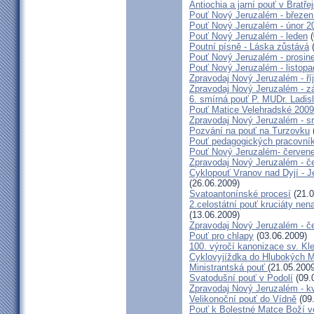
Antiochia a jarní pouť v Bratře
Pouť Nový Jeruzalém - březen
Pouť Nový Jeruzalém - únor 2
Pouť Nový Jeruzalém - leden
(
Poutní písně - Láska zůstává
(
Pouť Nový Jeruzalém - prosin
Pouť Nový Jeruzalém - listop
Zpravodaj Nový Jeruzalém - ří
Zpravodaj Nový Jeruzalém - zá
6. smírná pouť P. MUDr. Ladis
Pouť Matice Velehradské 2009
Zpravodaj Nový Jeruzalém - s
Pozvání na pouť na Turzovku
Pouť pedagogických pracovník
Pouť Nový Jeruzalém- červen
Zpravodaj Nový Jeruzalém - č
Cyklopouť Vranov nad Dyjí - Je
(26.06.2009)
Svatoantonínské procesí
(21.0
2.celostátní pouť kruciáty n
(13.06.2009)
Zpravodaj Nový Jeruzalém - č
Pouť pro chlapy
(03.06.2009)
100. výročí kanonizace sv. K
Cyklovyjíždka do Hlubokých 
Ministrantská pouť
(21.05.2009
Svatodušní pouť v Podolí
(09.
Zpravodaj Nový Jeruzalém - k
Velikonoční pouť do Vídně
(09
Pouť k Bolestné Matce Boží v