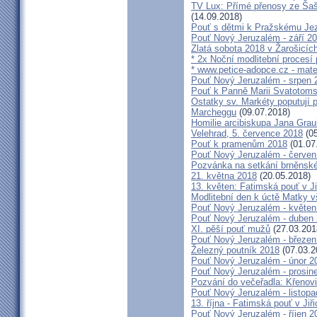
TV Lux: Přímé přenosy ze Šaš
(14.09.2018)
Pouť s dětmi k Pražskému Jez
Pouť Nový Jeruzalém - září 2
Zlatá sobota 2018 v Žarošicích 
* 2x Noční modlitební procesí p
* www.petice-adopce.cz - mater
Pouť Nový Jeruzalém - srpen 
Pouť k Panně Marii Svatotoms
Ostatky sv. Markéty poputují
Marcheggu
(09.07.2018)
Homilie arcibiskupa Jana Grau
Velehrad, 5. července 2018
(05
Pouť k pramenům 2018
(01.07
Pouť Nový Jeruzalém - červen
Pozvánka na setkání brněnské
21. května 2018
(20.05.2018)
13. květen: Fatimská pouť v Ji
Modlitební den k úctě Matky v
Pouť Nový Jeruzalém - květen
Pouť Nový Jeruzalém - duben
XI. pěší pouť mužů
(27.03.201
Pouť Nový Jeruzalém - březen
Železný poutník 2018
(07.03.2
Pouť Nový Jeruzalém - únor 2
Pouť Nový Jeruzalém - prosin
Pozvání do večeřadla: Křenovi
Pouť Nový Jeruzalém - listop
13. října - Fatimská pouť v Jiři
Pouť Nový Jeruzalém - říjen 2