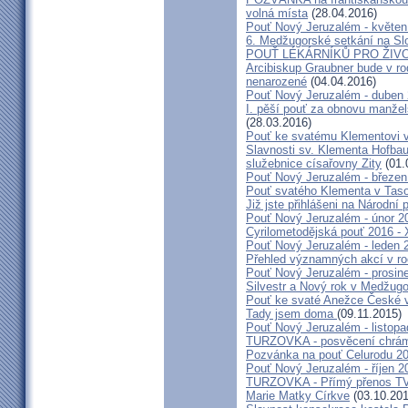
volná místa
(28.04.2016)
Pouť Nový Jeruzalém - květen
6. Medžugorské setkání na Sl
POUŤ LÉKÁRNÍKŮ PRO ŽIVO
Arcibiskup Graubner bude v rod
nenarozené
(04.04.2016)
Pouť Nový Jeruzalém - duben
I. pěší pouť za obnovu manžels
(28.03.2016)
Pouť ke svatému Klementovi v
Slavnosti sv. Klementa Hofbau
služebnice císařovny Zity
(01.
Pouť Nový Jeruzalém - březen
Pouť svatého Klementa v Taso
Již jste přihlášeni na Národní
Pouť Nový Jeruzalém - únor 2
Cyrilometodějská pouť 2016 -
Pouť Nový Jeruzalém - leden 
Přehled významných akcí v r
Pouť Nový Jeruzalém - prosin
Silvestr a Nový rok v Medžugo
Pouť ke svaté Anežce České 
Tady jsem doma
(09.11.2015)
Pouť Nový Jeruzalém - listop
TURZOVKA - posvěcení chrám
Pozvánka na pouť Celurodu 2
Pouť Nový Jeruzalém - říjen 2
TURZOVKA - Přímý přenos TV
Marie Matky Církve
(03.10.201