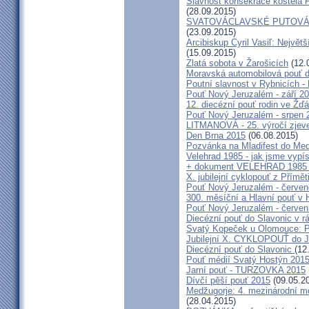
Slavnost konsekrace kostela 
(28.09.2015)
SVATOVÁCLAVSKÉ PUTOVÁN
(23.09.2015)
Arcibiskup Cyril Vasiľ: Největš
(15.09.2015)
Zlatá sobota v Žarošicích
(12.
Moravská automobilová pouť 
Poutní slavnost v Rybnicích -
Pouť Nový Jeruzalém - září 2
12. diecézní pouť rodin ve Ž
Pouť Nový Jeruzalém - srpen 
LITMANOVÁ - 25. výročí zjeve
Den Brna 2015
(06.08.2015)
Pozvánka na Mladifest do Medž
Velehrad 1985 - jak jsme vypís
+ dokument VELEHRAD 1985 (P
X. jubilejní cyklopouť z Přímě
Pouť Nový Jeruzalém - červe
300. měsíční a Hlavní pouť 
Pouť Nový Jeruzalém - červen
Diecézní pouť do Slavonic v 
Svatý Kopeček u Olomouce: P
Jubilejní X. CYKLOPOUŤ do J
Diecézní pouť do Slavonic
(12
Pouť médií Svatý Hostýn 201
Jarní pouť - TURZOVKA 2015
Dívčí pěší pouť 2015
(09.05.2
Medžugorje: 4. mezinárodní mod
(28.04.2015)