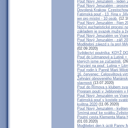
Pouť Nový Jeruzalém - leden 
Pouť Nový Jeruzalém - prosin
Dovolená Krakow, Czestochow
Fatimská pouť - 13. října v Ji
jen pro místní - 10 osob.
(12.1
Pouť Nový Jeruzalém - říjen 2
Noční eucharistické procesí n
základem je svazek muže a ž
Pouť Nový Jeruzalém ve Vran
Pouť Nový Jeruzalém - září 2
Modlitební zájezd s (a pro
(02.09.2020)
Svědectví poutníka: KDYŽ 
Pouť do Liitmanové a Lutině + 
kterých jsme se zúčastnili.
(26
Pozvání na pouť: Lutina + Lit
Pouť rodin k Panně Marii Milot
16. červenec: Celosvětová virt
Žehnání obnoveného Mariánské
slavnosti
(13.07.2020)
Pouť do Římova s klubem sva
Program poutí v Jeblonném v 
Pouť Nový Jeruzalém ve Vran
Fatimská pouť v kostele svaté 
května 2020
(11.05.2020)
Pouť Nový Jeruzalém - květen
Smírná pouť ke svátku Zvěsto
Poutní cesta Klementa Maria 
(01.03.2020)
Modlitební den k úctě Panny M