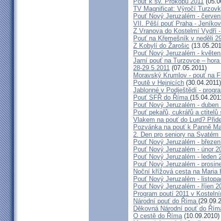
Pouť k sv. Prokopu 2011
(05.0
TV Magnificat: Výročí Turzov
Pouť Nový Jeruzalém - červen
VII. Pěší pouť Praha - Jeníkov 
Z Vranova do Kostelmí Vydří -
Pouť na Křemešník v neděli 2
Z Kobylí do Žarošic
(13.05.201
Pouť Nový Jeruzalém - květen
Jarní pouť na Turzovce – hora
28-29.5.2011
(07.05.2011)
Moravský Krumlov - pouť na F
Poutě v Hejnicích
(30.04.2011)
Jablonné v Podještědí - progr
Pouť SFŘ do Říma
(15.04.201
Pouť Nový Jeruzalém - duben
Pouť pekařů, cukrářů a ctitel
Vlakem na pouť do Lurd? Přide
Pozvánka na pouť k Panně Mar
2. Den pro seniory na Svaté
Pouť Nový Jeruzalém - březen
Pouť Nový Jeruzalém - únor 2
Pouť Nový Jeruzalém - leden 
Pouť Nový Jeruzalém - prosin
Noční křížová cesta na Maria 
Pouť Nový Jeruzalém - listop
Pouť Nový Jeruzalém - říjen 2
Program poutí 2011 v Kosteln
Národní pouť do Říma
(29.09.
Děkovná Národní pouť do Řím
O cestě do Říma
(10.09.2010)