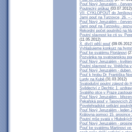
Pouť Nový Jeruzalém - červe
Poutnický průkaz
(03.07.2012)
VII. CYKLOPOUŤ do Jeníkov
Jarní pouť na Turzovce, 26. –
Pouť Nový Jeruzalém - červen
Jarní pouť na Turzovku - poz
Rekordní počet poutníků na hl
Poutní slavnost ke cti sv. Pe
(11.05.2012)
X. dívčí pěší pouť
(09.05.2012
Vyhlašujeme konkurz na hymn
Pouť ke svatému Floriánovi
(2
Pozvánka na svatojanskou pou
Pouť Nový Jeruzalém - květen
Poutní slavnost sv. Vojtěcha 
Pouť Nový Jeruzalém - duben
Pouť k hrobu Dr. Františka No
Lurdy na Kubě
(31.03.2012)
Svatodušní poutní zájezd do 
Svědectví z Dechtic 1: uzdrave
Svatého otce v Praze zastoup
Pouť Nový Jeruzalém - březen
Pekařská pouť v Tasovicích 2
Povelehradské setkání poutní
Pouť Nový Jeruzalém - leden 
Královna pomoci 15. prosince 
Poutní mše svatá v Hlubokýc
Pouť Nový Jeruzalém - prosin
Pouť ke svatému Martinovi ve 