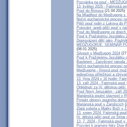
Pozvánka na pouť - MEDŽUGOR
13. květen 2025 - Fatimská p
Pouť do Římova
(21.04.2025)
Na Mladifest do Medžugorje s
Noční eucharistické procesí n
Pěší pouť rodin z Lukova do P
Putování -aneb pěší pouť v na
Pouť do Medžugorje ve dnech 2
Pouť k Pražskému Jezulátku 
Doprovázení dětí jako „Poutní
MEDŽUGORJE: SEMINÁŘ PŮST
(08.01.2025)
Silvestr v Medžugorji 2024
(27
Pouť k Pražskému Jezulátku d
Baslerem - Zasvěcení národa 
Noční eucharistické procesí n
Medžugorje - říjnová pouť mu
jedinečnou příležitost a zbývaj
13. října 2024 v 16 hodin: Fa
13. září 2024 - Fatimská pouť
Ohlédnutí za IV. dětskou pěší
Pouť Nový Jeruzalém - září 2
Mariánská poutní slavnost v R
Projekt obnovy poutního domu
Mariánská pouť v Žarošicích
(
Zlatá sobota u Matky Boží v Ž
13. srpen 2024: Fatimská pouť 
IV. dětská pěší pouť ze Štítar
13. 7. 2024 - Fatimská pouť v J
Pozvání k prameni řeky Dyje
(