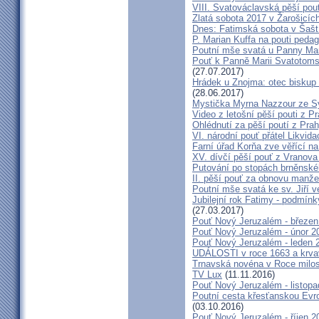
VIII. Svatováclavská pěší pou
Zlatá sobota 2017 v Žarošicích 
Dnes: Fatimská sobota v Šašt
P. Marian Kuffa na pouti ped
Poutní mše svatá u Panny Mar
Pouť k Panně Marii Svatotoms
(27.07.2017)
Hrádek u Znojma: otec biskup
(28.06.2017)
Mystička Myrna Nazzour ze S
Video z letošní pěší pouti z P
Ohlédnutí za pěší poutí z Pra
VI. národní pouť přátel Likvida
Farní úřad Korňa zve věřící n
XV. dívčí pěší pouť z Vranova
Putování po stopách brněnské
II. pěší pouť za obnovu manžel
Poutní mše svatá ke sv. Jiří v
Jubilejní rok Fatimy - podmín
(27.03.2017)
Pouť Nový Jeruzalém - březen
Pouť Nový Jeruzalém - únor 2
Pouť Nový Jeruzalém - leden 
UDÁLOSTI v roce 1663 a krva
Trnavská novéna v Roce milosr
TV Lux
(11.11.2016)
Pouť Nový Jeruzalém - listop
Poutní cesta křesťanskou Evro
(03.10.2016)
Pouť Nový Jeruzalém - říjen 2