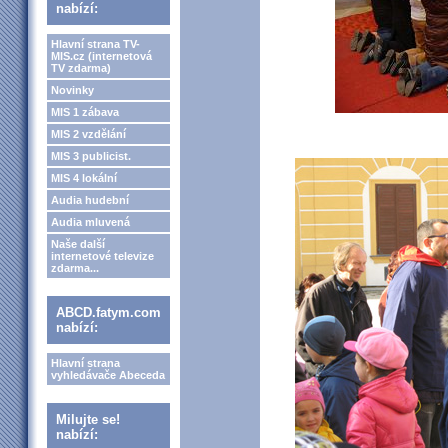
nabízí:
Hlavní strana TV-
MIS.cz (internetová
TV zdarma)
Novinky
MIS 1 zábava
MIS 2 vzdělání
MIS 3 publicist.
MIS 4 lokální
Audia hudební
Audia mluvená
Naše další
internetové televize
zdarma...
ABCD.fatym.com
nabízí:
Hlavní strana
vyhledávače Abeceda
Milujte se!
nabízí: