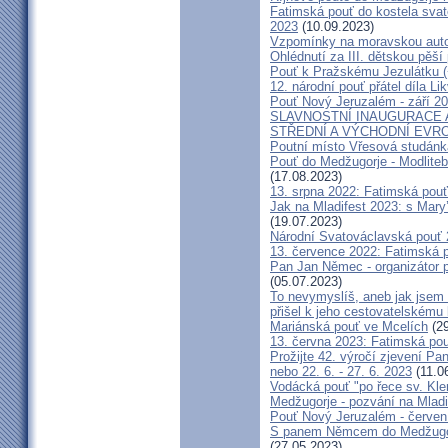
Fatimská pouť do kostela svaté
2023
(10.09.2023)
Vzpomínky na moravskou auto
Ohlédnutí za III. dětskou pěší 
Pouť k Pražskému Jezulátku (
12. národní pouť přátel díla Li
Pouť Nový Jeruzalém - září 2
SLAVNOSTNÍ INAUGURACE 
STŘEDNÍ A VÝCHODNÍ EVR
Poutní místo Vřesová studánk
Pouť do Medžugorje - Modliteb
(17.08.2023)
13. srpna 2022: Fatimská pouť 
Jak na Mladifest 2023: s Ma
(19.07.2023)
Národní Svatováclavská pouť
13. července 2022: Fatimská po
Pan Jan Němec - organizátor po
(05.07.2023)
To nevymyslíš, aneb jak jsem 
přišel k jeho cestovatelskému
Mariánská pouť ve Mcelích
(29
13. června 2023: Fatimská pouť
Prožijte 42. výročí zjevení Pa
nebo 22. 6. - 27. 6. 2023
(11.0
Vodácká pouť "po řece sv. Kl
Medžugorje - pozvání na Mladi
Pouť Nový Jeruzalém - červen
S panem Němcem do Medžugorj
(27.05.2023)