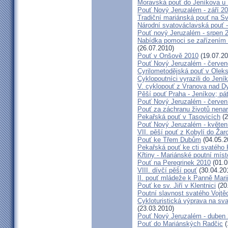
Moravská pouť do Jeníkova u
Pouť Nový Jeruzalém - září 2
Tradiční mariánská pouť na S
Národní svatováclavská pouť 
Pouť nový Jeruzalém - srpen 
Nabídka pomoci se zařízením pě
(26.07.2010)
Pouť v Onšově 2010
(19.07.20
Pouť Nový Jeruzalém - červe
Cyrilometodějská pouť v Olek
Cyklopoutníci vyrazili do Jení
V. cyklopouť z Vranova nad D
Pěší pouť Praha - Jeníkov; pá
Pouť Nový Jeruzalém - červen
Pouť za záchranu životů nena
Pekařská pouť v Tasovicích
(2
Pouť Nový Jeruzalém - květen
VII. pěší pouť z Kobylí do Žar
Pouť ke Třem Dubům
(04.05.2
Pekařská pouť ke cti svatého
Křtiny - Mariánské poutní míst
Pouť na Peregrinek 2010
(01.0
VIII. dívčí pěší pouť
(30.04.20
II. pouť mládeže k Panně Mari
Pouť ke sv. Jiří v Klentnici
(20
Poutní slavnost svatého Vojtě
Cykloturistická výprava na sv
(23.03.2010)
Pouť Nový Jeruzalém - duben
Pouť do Mariánských Radčic
(