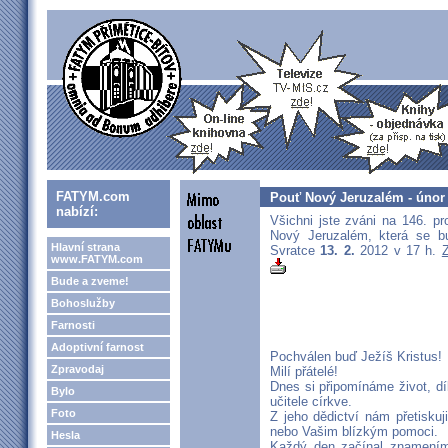
FATYM.com
Pouť Nový Jeruzalém - únor
nabízí:
Všichni jste zváni na 146. p
Nový Jeruzalém, která se b
Hlavní strana
Svratce
13. 2.
2012 v 17 h.
www.FATYM.com
Bude a zveme!
Bohoslužby
Farnosti
Adoptivní farnost
Pochválen buď Ježíš Kristus!
Zpravodaj
Milí přátelé!
Dnes si připomínáme život, dí
Bylo
učitele církve.
Foto
Z jeho dědictví nám přetisku
nebo Vašim blízkým pomoci.
Hesla
Každý den začínal znamením 