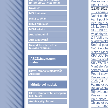
Pozvánka n
(internetová TV zdarma)
HISTORICKÝ 
Novinky
(12.06.2026
13. června 
MIS 1 zábava
Noční eucha
MIS 2 vzdělání
Farní pouť 
Pěší pouť s
MIS 3 publicist.
13. květen 
MIS 4 lokální
NOC MILOSTÍ
Valašských 
Audia hudební
Z Třebíče n
Audia mluvená
Mládežnická
Smírná pouť
Naše další internetové
televize zdarma...
Noční eucha
Mary’s Meal
KRÁLOVNA M
ABCD.fatym.com
Smírná pouť
nabízí:
SILVESTR V 
Manželé V
odkazy o G
Hlavní strana vyhledávače
Poutní slavn
Abeceda
Pozvánka na
2025
(24.10
Milujte se! nabízí:
Fatimská po
Biskup Anto
Říjnová pou
Hlavní strana webu časopisu
Pozvání na 
Milujte se!
Pouť Nový J
Archiv vyšlých čísel
Chlapská po
13. září 20