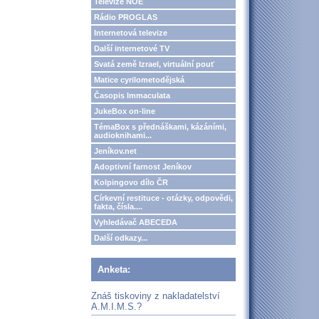
Televize NOE
Rádio PROGLAS
Internetová televize
Další internetové TV
Svatá země Izrael, virtuální pouť
Matice cyrilometodějská
Časopis Immaculata
JukeBox on-line
TémaBox s přednáškami, kázáními,
audioknihami...
Jeníkov.net
Adoptivní farnost Jeníkov
Kolpingovo dílo ČR
Církevní restituce - otázky, odpovědi,
fakta, čísla....
Vyhledávač ABECEDA
Další odkazy...
Anketa:
Znáš tiskoviny z nakladatelství
A.M.I.M.S.?