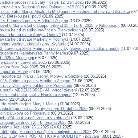
ristické procesí na Svatý Hostýn 12. září 2025
(10.09.2025)
eruzalém v Radostíně nad Oslavou - září 2025
(09.09.2025)
 pouť přátel Mary's Meals do Medjugorje + duchovní obnova a další akce
(02.
a V. Dětskou pěší poutí
(01.09.2025)
025: Fatimská pouť v Hrádku u Znojma
(13.08.2025)
ového Mariánského sloupu, víkend 15. - 17. 8. 2025, v Krkonoších
(06.08.20
svatá ke cti svatého Vavřince v Plenkovicích
(26.07.2025)
svatá ke cti svaté Anny v Onšově
(14.07.2025)
svatá ke cti svaté Markéty v Podmyči
(14.07.2025)
hnání vozidel u kapličky sv. Kryštofa
(14.07.2025)
. července 2025: Fatimská pouť v Dyjákovicích u Hrádku v neděli
(11.07.20
jugorje na Nanebevzetí Panny Marie
(09.07.2025)
t 2025 v Medjugorji
(03.07.2025)
eruzalém - červenec 2025
(28.06.2025)
menům řeky Dyje 2025
(28.06.2025)
a pouť do Prahy
(23.06.2025)
modlitbě za Prahu , Čechy, Moravu a Slezsko
(18.06.2025)
2025: Fatimská pouť v Hrádku u Znojma
(11.06.2025)
í u sv. Zdislavy v Jablonné v Podještědí
(09.06.2025)
a pouť - MEDŽUGORJE- 44. výročí zjevení
(12.05.2025)
2025 - Fatimská pouť v Hrádku u Znojma
(12.05.2025)
mova
(21.04.2025)
t do Medžugorje s Mary’s Meals
(17.04.2025)
ristické procesí na Svatý Hostýn 11. dubna 2025
(08.04.2025)
odin z Lukova do Přibyslavic
(06.04.2025)
neb pěší pouť v naší zemi a v zahraničí
(23.02.2025)
žugorje ve dnech 2. - 8. března 2025
(08.02.2025)
žskému Jezulátku 25.1.2025
(24.01.2025)
 dětí jako „Poutníků naděje“ v Jubilejním roce 2025
(23.01.2025)
E: SEMINÁŘ PŮSTU, TICHA A MODLITBY - pozvání
(08.01.2025)