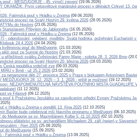
a pouť - MEDŽUGORJE - 45. výročí zjevení
(19.06.2026)
OKAMŽIK: První celosvětové mariánské procesí v dějinách Církve! 13. če
)
2026: Fatimská pouť v Hrádku u Znojma
(09.06.2026)
ristické procesí na Svatý Hostýn 29. května 2026
(28.05.2026)
FATYMu do Hostimi
(23.05.2026)
e Stanislavem Přibylem do Jablonného
(16.05.2026)
2026 - Fatimská pouť v Hrádku u Znojma
(12.05.2026)
 - odprošování, velebení, modlitby, Svatá hodinka, požehnání Eucharistií v
Klobouk 24.4.2026
(24.04.2026)
a květnovou pouť do Medžugorje,
(21.03.2026)
 pěší pouť ze Šumné do Hostimi
(21.03.2026)
 u příležitosti svátku Zvěstování Panny Marie - sobota 28. 3. 2026 Brno
(20.0
ristické procesí na Svatý Hostýn 20. března 2026
(18.03.2026)
s Česká republika srdečně zve
(09.03.2026)
ÍRU v Brně - už 25.2.2026
(23.02.2026)
 za nenarozené děti 27. prosince 2025 v Praze s biskupem Antonínem Basl
MEDŽUGORJI 28. 12. 2025 – 3. 1. 2026 - ještě je možnost
(19.12.2025)
eisovi: NEZAPOMENUTELNÁ NÁVŠTĚVA POUTNÍHO MÍSTA GUADALUPE V 
uadalupe)
(11.12.2025)
ost ve Filipově
(09.12.2025)
 pouť k Pražskému Jezulátku se zasvěcením střední Evropy Pražskému Jezu
.2025)
uť v Hrádku u Znojma v pondělí 13. října 2025
(12.10.2025)
nín Basler bude celebrovat mši hlavního programu v Medžugorji
(06.10.2025)
ť do Medjugorje se sv. Maxmiliánem Kolbe 5.-11.10.2025
(02.10.2025)
obnovu přátelství se sv. archandělem Michaelem 29. září (nejen) v Sievernic
eruzalém - říjen 2025
(25.09.2025)
uť do Medžugorje
(15.09.2025)
25 - Fatimská pouť v Hrádku u Znojma
(13.09.2025)