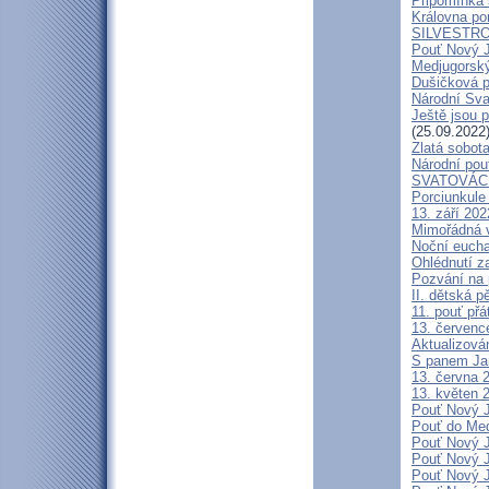
Připomínka s
Královna pom
SILVESTRO
Pouť Nový J
Medjugorský
Dušičková p
Národní Sva
Ještě jsou 
(25.09.2022
Zlatá sobota
Národní pou
SVATOVÁC
Porciunkule
13. září 202
Mimořádná v
Noční eucha
Ohlédnutí za
Pozvání na 
II. dětská p
11. pouť přá
13. července
Aktualizov
S panem Ja
13. června 2
13. květen 2
Pouť Nový J
Pouť do Med
Pouť Nový J
Pouť Nový J
Pouť Nový J