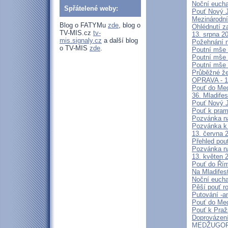
Noční eucha
Spřátelené weby:
Pouť Nový J
Mezinárodní
Blog o FATYMu
zde
, blog o
Ohlédnutí z
TV-MIS.cz
tv-
13. srpna 2
mis.signaly.cz
a další blog
Požehnání n
o TV-MIS
zde
.
Poutní mše 
Poutní mše 
Poutní mše 
Průběžné že
OPRAVA - 13
Pouť do Med
36. Mladifes
Pouť Nový J
Pouť k pra
Pozvánka n
Pozvánka k 
13. června 
Přehled pout
Pozvánka n
13. květen 
Pouť do Ří
Na Mladifes
Noční eucha
Pěší pouť r
Putování -a
Pouť do Med
Pouť k Pra
Doprovázení
MEDŽUGORJ