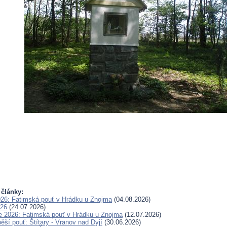
 články:
026: Fatimská pouť v Hrádku u Znojma
(04.08.2026)
026
(24.07.2026)
e 2026: Fatimská pouť v Hrádku u Znojma
(12.07.2026)
ěší pouť: Štítary - Vranov nad Dyjí
(30.06.2026)