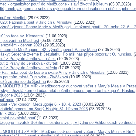
c - organizátor poutí do Medžugorje - slaví životní jubileum
(05.07.2023)
íš, aneb jak jsem se setkal s cyklopoutníkem do Lisabonu a přišel k jeho c
)
ouť ve Mcelích
(29.06.2023)
023: Fatimská pouť v Jiřicích u Miroslavi
(12.06.2023)
 výročí zjevení Panny Marie v Medžugorji - možnost poutí - 20. nebo 22. 6. - 
ť "po řece sv. Klementa"
(11.06.2023)
- pozvání na Mladifest
(05.06.2023)
eruzalém - červen 2023
(29.05.2023)
cem do Medžugorje - 42. výročí zjevení Panny Marie
(27.05.2023)
ásky: Srdečně zveme k Jezulátku. Po mši nás přijde pozdravit O. nuncius.
(
ouť z Prahy do Jeníkova - pátek
(19.05.2023)
ouť z Prahy do Jeníkova - čtvrtek
(18.05.2023)
ouť z Prahy do Jeníkova - středa
(17.05.2023)
- Fatimská pouť do kostela svaté Anny v Jiřicích u Miroslavi
(12.05.2023)
na poutním místě Turzovka - Zivčáková
(10.05.2023)
užů ze Senice do Šaštína
(06.05.2023)
a MODLITBU ZA MÍR - Medžugorský duchovní večer s Mary´s Meals v Praz
žským Jezulátkem od účastníků nočního procesí pro otce biskupa A. Baslera
jugorje 2023
(13.04.2023)
ouť rodin
(02.04.2023)
pouť - Velikonoční Medžugorje 6. - 10. 4. 2023
(30.03.2023)
ristické procesí na Svatý Hostýn 31. března 2023
(28.03.2023)
tník 2023
(16.03.2023)
ntská pekařská pouť
(11.03.2023)
ugorje - svátek Božího milosrdenství, tj. v týdnu po Velikonocích ve dnech 1
)
a MODLITBU ZA MÍR - Medžugorský duchovní večer s Mary´s Meals v Brně