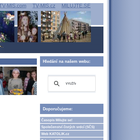
TV-MIS.com
TV-MIS.cz
MILUJTE.SE
Hledání na našem webu:
Doporučujeme:
Časopis Milujte se!
Společenství čistých srdcí (SČS)
Web KATOLIK.cz