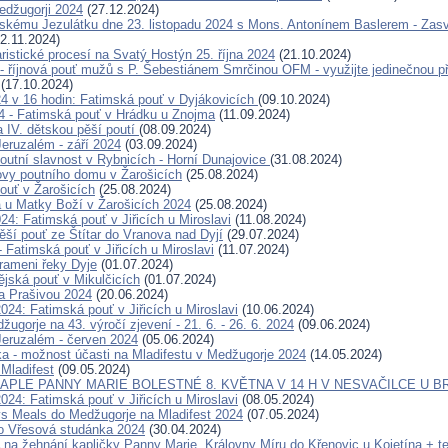
Medžugorji 2024
(27.12.2024)
skému Jezulátku dne 23. listopadu 2024 s Mons. Antonínem Baslerem - Zas
2.11.2024)
ristické procesí na Svatý Hostýn 25. října 2024
(21.10.2024)
- říjnová pouť mužů s P. Šebestiánem Smrčinou OFM - využijte jedinečnou pří
(17.10.2024)
024 v 16 hodin: Fatimská pouť v Dyjákovicích
(09.10.2024)
24 - Fatimská pouť v Hrádku u Znojma
(11.09.2024)
a IV. dětskou pěší poutí
(08.09.2024)
eruzalém - září 2024
(03.09.2024)
outní slavnost v Rybnicích - Horní Dunajovice
(31.08.2024)
ovy poutního domu v Žarošicích
(25.08.2024)
ouť v Žarošicích
(25.08.2024)
a u Matky Boží v Žarošicích 2024
(25.08.2024)
24: Fatimská pouť v Jiřicích u Miroslavi
(11.08.2024)
ěší pouť ze Štítar do Vranova nad Dyjí
(29.07.2024)
- Fatimská pouť v Jiřicích u Miroslavi
(11.07.2024)
rameni řeky Dyje
(01.07.2024)
ějská pouť v Mikulčicích
(01.07.2024)
a Prašivou 2024
(20.06.2024)
024: Fatimská pouť v Jiřicích u Miroslavi
(10.06.2024)
ugorje na 43. výročí zjevení - 21. 6. - 26. 6. 2024
(09.06.2024)
eruzalém - červen 2024
(05.06.2024)
ka - možnost účasti na Mladifestu v Medžugorje 2024
(14.05.2024)
 Mladifest
(09.05.2024)
APLE PANNY MARIE BOLESTNÉ 8. KVĚTNA V 14 H V NESVAČILCE U B
024: Fatimská pouť v Jiřicích u Miroslavi
(08.05.2024)
s Meals do Medžugorje na Mladifest 2024
(07.05.2024)
o Vřesová studánka 2024
(30.04.2024)
 žehnání kapličky Panny Marie, Královny Míru do Křenovic u Kojetína + te