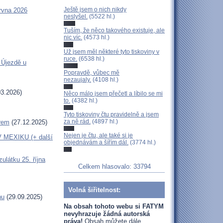
Ještě jsem o nich nikdy
rvna 2026
neslyšel.
(5522 hl.)
Tuším, že něco takového existuje, ale
nic víc.
(4573 hl.)
Už jsem měl některé tyto tiskoviny v
ruce.
(6538 hl.)
 Újezdě u
Popravdě, vůbec mě
nezaujaly.
(4108 hl.)
3.2026)
Něco málo jsem přečetl a líbilo se mi
to.
(4382 hl.)
Tyto tiskoviny čtu pravidelně a jsem
za ně rád.
(4897 hl.)
erem
(27.12.2025)
Nejen je čtu, ale také si je
MEXIKU (+ další
objednávám a šířím dál.
(3774 hl.)
látku 25. října
Celkem hlasovalo: 33794
Volná šiřitelnost:
hu
(29.09.2025)
Na obsah tohoto webu si FATYM
nevyhrazuje žádná autorská
práva!
Obsah můžete dále