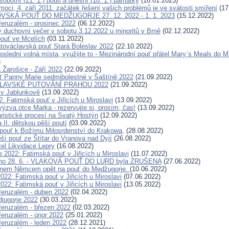
obotní (21. 1.) pouti a dnešní (18. 1.) památky
(18.01.2023)
oci, 4. září 2011: začátek řešení vašich problémů je ve svátosti smíření
(17
VSKÁ POUŤ DO MEDŽUGORJE 27. 12. 2022 - 1. 1. 2023
(15.12.2022)
eruzalém - prosinec 2022
(06.12.2022)
 duchovní večer v sobotu 3.12.2022 u minoritů v Brně
(02.12.2022)
ouť ve Mcelích
(03.11.2022)
továclavská pouť Stará Boleslav 2022
(22.10.2022)
poslední volná místa, využijte to - Mezinárodní pouť přátel Mary´s Meals 
)
 Žarošice - Září 2022
(22.09.2022)
ť Panny Marie sedmibolestné v Šaštíně 2022
(21.09.2022)
LAVSKÉ PUTOVÁNÍ PRAHOU 2022
(21.09.2022)
 v Jablunkově
(13.09.2022)
2: Fatimská pouť v Jiřicích u Miroslavi
(13.09.2022)
ýzva otce Marka - rezervujte si, prosím, čas!
(13.09.2022)
ristické procesí na Svatý Hostýn
(12.09.2022)
 II. dětskou pěší poutí
(03.09.2022)
pouť k Božímu Milosrdenství do Krakowa,
(28.08.2022)
ěší pouť ze Štítar do Vranova nad Dyjí
(26.08.2022)
tel Likvidace Lepry
(16.08.2022)
 2022: Fatimská pouť v Jiřicích u Miroslavi
(11.07.2022)
áno 28. 6. - VLAKOVÁ POUŤ DO LURD byla ZRUŠENA
(27.06.2022)
nem Němcem opět na pouť do Medžugorje.
(10.06.2022)
022: Fatimská pouť v Jiřicích u Miroslavi
(07.06.2022)
022: Fatimská pouť v Jiřicích u Miroslavi
(13.05.2022)
eruzalém - duben 2022
(02.04.2022)
jugorje 2022
(30.03.2022)
eruzalém - březen 2022
(02.03.2022)
eruzalém - únor 2022
(25.01.2022)
eruzalém - leden 2022
(28.12.2021)