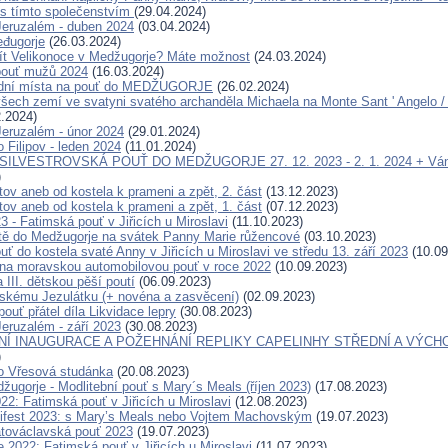
s tímto společenstvím
(29.04.2024)
eruzalém - duben 2024
(03.04.2024)
đugorje
(26.03.2024)
ít Velikonoce v Medžugorje? Máte možnost
(24.03.2024)
pouť mužů 2024
(16.03.2024)
ední místa na pouť do MEDŽUGORJE
(26.02.2024)
šech zemí ve svatyni svatého archanděla Michaela na Monte Sant ' Angelo / G
.2024)
eruzalém - únor 2024
(29.01.2024)
 Filipov - leden 2024
(11.01.2024)
 SILVESTROVSKÁ POUŤ DO MEDŽUGORJE 27. 12. 2023 - 2. 1. 2024 + Ván
)
tov aneb od kostela k prameni a zpět, 2. část
(13.12.2023)
tov aneb od kostela k prameni a zpět, 1. část
(07.12.2023)
23 - Fatimská pouť v Jiřicích u Miroslavi
(11.10.2023)
tě do Medžugorje na svátek Panny Marie růžencové
(03.10.2023)
ť do kostela svaté Anny v Jiřicích u Miroslavi ve středu 13. září 2023
(10.09
a moravskou automobilovou pouť v roce 2022
(10.09.2023)
 III. dětskou pěší poutí
(06.09.2023)
skému Jezulátku (+ novéna a zasvěcení)
(02.09.2023)
pouť přátel díla Likvidace lepry
(30.08.2023)
eruzalém - září 2023
(30.08.2023)
Í INAUGURACE A POŽEHNÁNÍ REPLIKY CAPELINHY STŘEDNÍ A VÝCH
)
o Vřesová studánka
(20.08.2023)
žugorje - Modlitební pouť s Mary´s Meals (říjen 2023)
(17.08.2023)
22: Fatimská pouť v Jiřicích u Miroslavi
(12.08.2023)
ifest 2023: s Mary’s Meals nebo Vojtem Machovským
(19.07.2023)
továclavská pouť 2023
(19.07.2023)
 2022: Fatimská pouť v Jiřicích u Miroslavi
(11.07.2023)