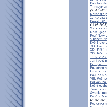
Pan Jan Něme
To nevymysl
(05.07.2023
Mariánská p
13. června 2
Prožijte 42.
(11.06.2023)
Vodácká pou
Medžugorje 
Pouť Nový J
S panem Něm
Dvě Srdce L
XIX. Pěší p
XIX. Pěší p
XIX. Pěší p
13. 5. 2023 
Jarní pouť 
Pěší pouť m
Pozvánka n
Ornát s Pra
Pouť do Med
VIII. Pěší p
Pozvání na 
Noční eucha
Železný pou
Svatokleme
Pouť do Medž
(23.02.2023
Pozvánka n