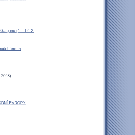
argano (4. - 12. 2.
oční termín
.2023)
ODNÍ EVROPY