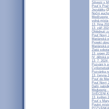
Silvestr v 
Pouť k Praž
Jezulátku
(2
Noční eucha
Medžugorje 
volná místa
13. října 2
13. září 20
Ohlédnutí z
Pouť Nový J
Mariánská p
Projekt obn
Mariánská p
Zlatá sobot
13. srpen 20
IV. dětská p
13. 7. 2024 
Pozvání k p
Cyrilometod
Pozvánka n
13. června 2
Pouť do Medž
Pouť Nový J
Další nabíd
Međugorje -
SVĚCENÍ K
13. květen 2
Pouť s Mary
Poutní míst
POZVÁNKA na