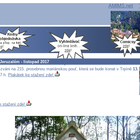
AMIMS.net
Jeruzalém - listopad 2017
e zváni na 215. prosebnou mariánskou pouť, která se bude konat v Trpíně
13.
7 h.
Plakátek ke stažení zde!
e stažení zde!