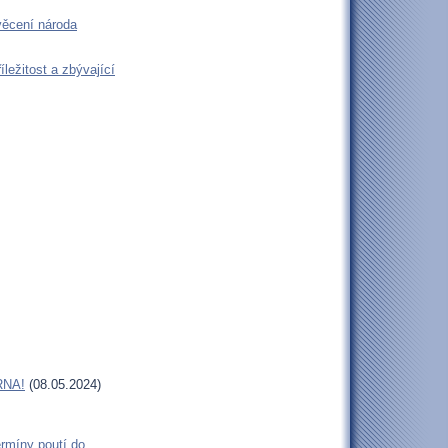
věcení národa
ležitost a zbývající
RNA!
(08.05.2024)
rmíny poutí do