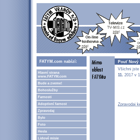
FATYM.com nabízí:
Pouť Nový 
Všichni jst
Hlavní strana
11.
2017 v 1
www.FATYM.com
Bude a zveme!
Bohoslužby
Farnosti
Adoptivní farnost
Zpravodaj k
Zpravodaj
Bylo
Foto
Hesla
Lidové misie