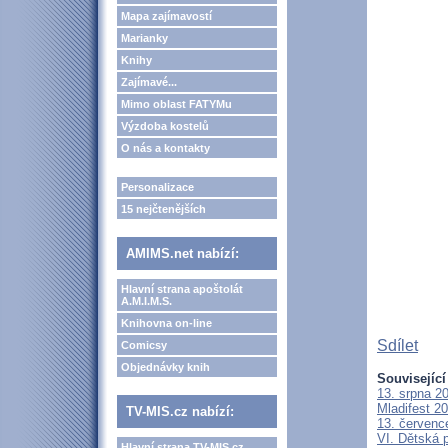
Mapa zajímavostí
Marianky
Knihy
Zajímavé...
Mimo oblast FATYMu
Výzdoba kostelů
O nás a kontakty
Personalizace
15 nejčtenějších
AMIMS.net nabízí:
Hlavní strana apoštolát
A.M.I.M.S.
Knihovna on-line
Sdílet
Comicsy
Objednávky knih
Související
13. srpna 2
Mladifest 2
TV-MIS.cz nabízí:
13. červenc
VI. Dětská p
Hlavní strana TV-MIS.cz