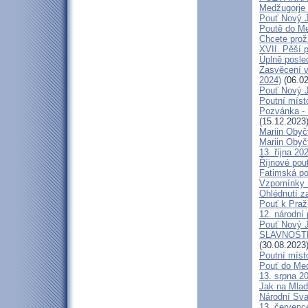
Medžugorje 
Pouť Nový J
Poutě do Me
Chcete prož
XVII. Pěší 
Úplně posl
Zasvěcení v
2024)
(06.02
Pouť Nový J
Poutní místo
Pozvánka -
(15.12.2023
Mariin Obyč
Mariin Obyč
13. října 20
Říjnové pou
Fatimská pou
Vzpomínky n
Ohlédnutí za
Pouť k Praž
12. národní 
Pouť Nový J
SLAVNOSTN
(30.08.2023
Poutní míst
Pouť do Med
13. srpna 20
Jak na Mlad
Národní Sva
13. července