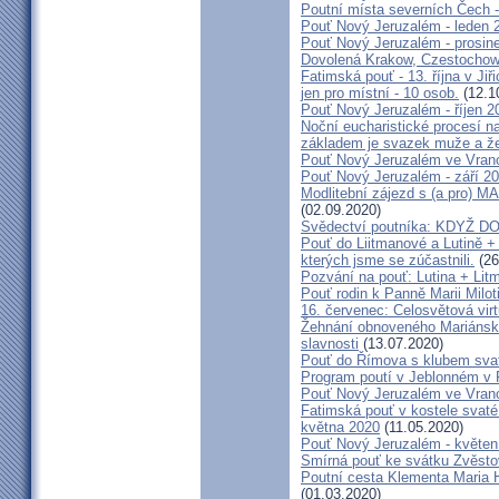
Poutní místa severních Čech -
Pouť Nový Jeruzalém - leden 
Pouť Nový Jeruzalém - prosin
Dovolená Krakow, Czestochow
Fatimská pouť - 13. října v Ji
jen pro místní - 10 osob.
(12.1
Pouť Nový Jeruzalém - říjen 2
Noční eucharistické procesí n
základem je svazek muže a ž
Pouť Nový Jeruzalém ve Vran
Pouť Nový Jeruzalém - září 2
Modlitební zájezd s (a pro
(02.09.2020)
Svědectví poutníka: KDYŽ 
Pouť do Liitmanové a Lutině + 
kterých jsme se zúčastnili.
(26
Pozvání na pouť: Lutina + Lit
Pouť rodin k Panně Marii Milot
16. červenec: Celosvětová virt
Žehnání obnoveného Mariánské
slavnosti
(13.07.2020)
Pouť do Římova s klubem sva
Program poutí v Jeblonném v 
Pouť Nový Jeruzalém ve Vran
Fatimská pouť v kostele svaté 
května 2020
(11.05.2020)
Pouť Nový Jeruzalém - květen
Smírná pouť ke svátku Zvěsto
Poutní cesta Klementa Maria 
(01.03.2020)