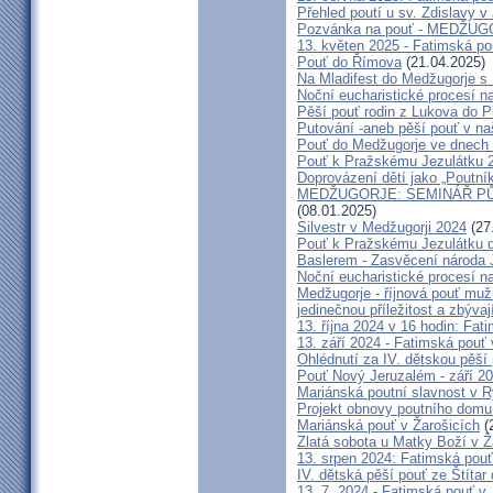
Přehled poutí u sv. Zdislavy v
Pozvánka na pouť - MEDŽUGOR
13. květen 2025 - Fatimská p
Pouť do Římova
(21.04.2025)
Na Mladifest do Medžugorje s
Noční eucharistické procesí n
Pěší pouť rodin z Lukova do P
Putování -aneb pěší pouť v na
Pouť do Medžugorje ve dnech 2
Pouť k Pražskému Jezulátku 
Doprovázení dětí jako „Poutní
MEDŽUGORJE: SEMINÁŘ PŮST
(08.01.2025)
Silvestr v Medžugorji 2024
(27
Pouť k Pražskému Jezulátku d
Baslerem - Zasvěcení národa 
Noční eucharistické procesí n
Medžugorje - říjnová pouť mu
jedinečnou příležitost a zbývaj
13. října 2024 v 16 hodin: Fa
13. září 2024 - Fatimská pouť
Ohlédnutí za IV. dětskou pěší
Pouť Nový Jeruzalém - září 2
Mariánská poutní slavnost v R
Projekt obnovy poutního domu
Mariánská pouť v Žarošicích
(
Zlatá sobota u Matky Boží v Ž
13. srpen 2024: Fatimská pouť 
IV. dětská pěší pouť ze Štítar
13. 7. 2024 - Fatimská pouť v J