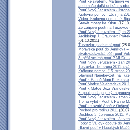
Pouť ke svatému Martinovi ve 
aneb naše další setkání s ot
Pouť Nový Jeruzalém - listopa
Královna pomoci, 15. října 20
Video: Královna pomoci 9. říjn
Stavět mosty ke Kristu
(17.10.
Ze zářijové pouti na Turzovce
Pouť Nový Jeruzalém - říjen 2
Arcibiskup J. Graubner: Přáte
(01.10.2011)
Turzovka: podzimní pouť
(28.0
Moravská pouť do Jeníkova – j
Svatováclavská pěší pouť Vel
8. pěší smírná pouť P.MUDr. 
Pouť Nový Jeruzalém - září 2
Turzovka, 15. srpna 2011, sv
Královna pomoci (15. srpna 2
Slavnost Nanebevzetí na Tur
Pouť k Panně Marii Klokotské
Pouť Matice Velehradské 2011
Pouť k Matce Boží Vranovské
3. pouť pedagogických praco
Pouť Nový Jeruzalém - srpen 
Tip na výlet - Pouť k Panně M
Pouť ke svaté Anně v Onšově
Pochod pro rodinu 2011
(20.07
Dechtice 3. července 2011: Ma
Pouť Nový Jeruzalém - červen
Fotky z VI. cyklopoutě do Jen
Hlavní pouť v Hubokých Mašův