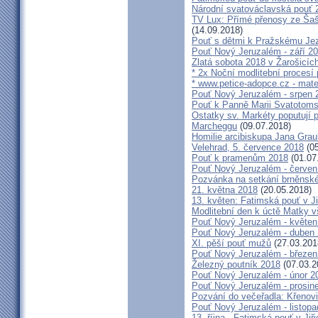
Národní svatováclavská pouť 
TV Lux: Přímé přenosy ze Šaš
(14.09.2018)
Pouť s dětmi k Pražskému Jez
Pouť Nový Jeruzalém - září 2
Zlatá sobota 2018 v Žarošicích 
* 2x Noční modlitební procesí p
* www.petice-adopce.cz - mater
Pouť Nový Jeruzalém - srpen 
Pouť k Panně Marii Svatotoms
Ostatky sv. Markéty poputují
Marcheggu
(09.07.2018)
Homilie arcibiskupa Jana Grau
Velehrad, 5. července 2018
(05
Pouť k pramenům 2018
(01.07
Pouť Nový Jeruzalém - červen
Pozvánka na setkání brněnské
21. května 2018
(20.05.2018)
13. květen: Fatimská pouť v Ji
Modlitební den k úctě Matky v
Pouť Nový Jeruzalém - květen
Pouť Nový Jeruzalém - duben
XI. pěší pouť mužů
(27.03.201
Pouť Nový Jeruzalém - březen
Železný poutník 2018
(07.03.2
Pouť Nový Jeruzalém - únor 2
Pouť Nový Jeruzalém - prosin
Pozvání do večeřadla: Křenovi
Pouť Nový Jeruzalém - listop
13. října - Fatimská pouť v Jiři