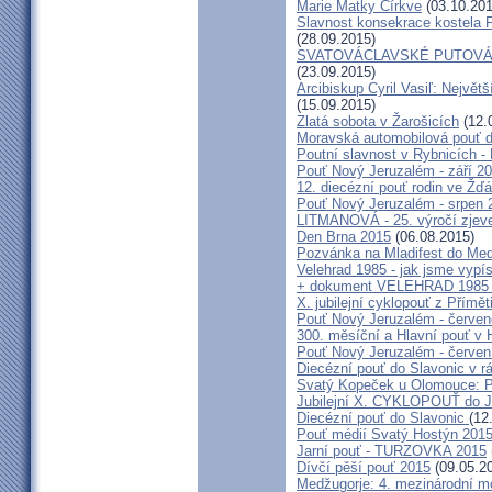
Marie Matky Církve
(03.10.201
Slavnost konsekrace kostela 
(28.09.2015)
SVATOVÁCLAVSKÉ PUTOVÁN
(23.09.2015)
Arcibiskup Cyril Vasiľ: Největš
(15.09.2015)
Zlatá sobota v Žarošicích
(12.
Moravská automobilová pouť 
Poutní slavnost v Rybnicích -
Pouť Nový Jeruzalém - září 2
12. diecézní pouť rodin ve Ž
Pouť Nový Jeruzalém - srpen 
LITMANOVÁ - 25. výročí zjeve
Den Brna 2015
(06.08.2015)
Pozvánka na Mladifest do Medž
Velehrad 1985 - jak jsme vypís
+ dokument VELEHRAD 1985 (P
X. jubilejní cyklopouť z Přímě
Pouť Nový Jeruzalém - červe
300. měsíční a Hlavní pouť 
Pouť Nový Jeruzalém - červen
Diecézní pouť do Slavonic v 
Svatý Kopeček u Olomouce: P
Jubilejní X. CYKLOPOUŤ do J
Diecézní pouť do Slavonic
(12
Pouť médií Svatý Hostýn 201
Jarní pouť - TURZOVKA 2015
Dívčí pěší pouť 2015
(09.05.2
Medžugorje: 4. mezinárodní mod