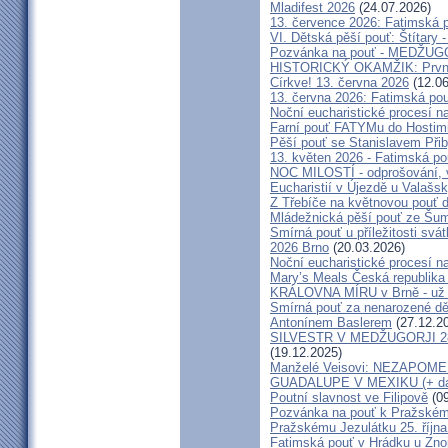
Mladifest 2026
(24.07.2026)
13. července 2026: Fatimská 
VI. Dětská pěší pouť: Štítary 
Pozvánka na pouť - MEDŽUGOR
HISTORICKÝ OKAMŽIK: První c
Církve! 13. června 2026
(12.06
13. června 2026: Fatimská po
Noční eucharistické procesí n
Farní pouť FATYMu do Hostim
Pěší pouť se Stanislavem Při
13. květen 2026 - Fatimská p
NOC MILOSTÍ - odprošování, v
Eucharistií v Újezdě u Valašs
Z Třebíče na květnovou pouť 
Mládežnická pěší pouť ze Šu
Smírná pouť u příležitosti svá
2026 Brno
(20.03.2026)
Noční eucharistické procesí n
Mary’s Meals Česká republika
KRÁLOVNA MÍRU v Brně - už 
Smírná pouť za nenarozené dě
Antonínem Baslerem
(27.12.2
SILVESTR V MEDŽUGORJI 28. 1
(19.12.2025)
Manželé Veisovi: NEZAPO
GUADALUPE V MEXIKU (+ dal
Poutní slavnost ve Filipově
(09
Pozvánka na pouť k Pražském
Pražskému Jezulátku 25. říjn
Fatimská pouť v Hrádku u Znoj