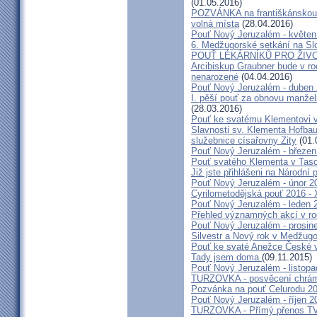
(01.05.2016)
POZVÁNKA na františkánskou po
volná místa
(28.04.2016)
Pouť Nový Jeruzalém - květen
6. Medžugorské setkání na Sl
POUŤ LÉKÁRNÍKŮ PRO ŽIVO
Arcibiskup Graubner bude v rod
nenarozené
(04.04.2016)
Pouť Nový Jeruzalém - duben
I. pěší pouť za obnovu manžels
(28.03.2016)
Pouť ke svatému Klementovi v
Slavnosti sv. Klementa Hofbau
služebnice císařovny Zity
(01.
Pouť Nový Jeruzalém - březen
Pouť svatého Klementa v Taso
Již jste přihlášeni na Národní
Pouť Nový Jeruzalém - únor 2
Cyrilometodějská pouť 2016 -
Pouť Nový Jeruzalém - leden 
Přehled významných akcí v r
Pouť Nový Jeruzalém - prosin
Silvestr a Nový rok v Medžugo
Pouť ke svaté Anežce České 
Tady jsem doma
(09.11.2015)
Pouť Nový Jeruzalém - listop
TURZOVKA - posvěcení chrám
Pozvánka na pouť Celurodu 2
Pouť Nový Jeruzalém - říjen 2
TURZOVKA - Přímý přenos TV