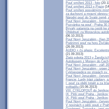
Pouť smíření 2013 - foto
(20.1
Pouť smíření 2013 v Praze
(14
Pouť smíření posvátnými míst
za duchovní a mravní obnovu 
Národní pouť do Svaté země, p
Pouť Nový Jeruzalém - listop
Pozvánka na pouť - Praha 30.
Bývalý satanista na cestě ke 
Ohlédnutí za Moravskou autobu
(06.10.2013)
Pouť Nový Jeruzalém - říjen 2
Podzimní pouť na horu Živčáko
(26.09.2013)
AUDIO + čs přepis: Excelentní
(21.09.2013)
Zlatá sobota 2013 v Žarošicíc
Autobusem z Moravy do Čech
Pouť Nový Jeruzalém - září 2
Pouť Nový Jeruzalém - srpen 
Cykloexpedice po stopách sv. 
Pouť Nový Jeruzalém - červe
Francie: Lurdy trápí záplavy,
I. pouť za oběti totalit a za 
světadílu
(15.06.2013)
VIII. CYKLOPOUŤ do Jeníkov
IX. Pěší pouť Praha - Jeníkov
IX. Pěší pouť Praha - Jeníkov
Pouť Nový Jeruzalém - červen
V novinách o pěší pouti z Pra
Oznámení: Turzovka - jarní po