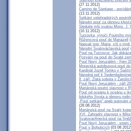
Slavnost kněžského svěcení v 
(27.11.2012)
Camino de Santiago - povídání
(13.11.2012)
Setkání velehradských poutní
Národní pouť za obnovu křesť
Sledujte mši svatou Mons. J. 
(10.11.2012)
Turzovka, výročí Poutního mí
Růžencová pouť do Mariazell
(
Napsali jste: Maria, víš o mn
Národní Svatováclavská pouť
Pouť na Turzovce: Jak dokázat
Pozvání na pouť do Svaté ze
Pouť Nový Jeruzalém - říjen 2
Moravská autobusová pouť do
Kardinál Jozef Tomko v Šaští
Národná púť k Sedembolestne
8. září: Zlatá sobota v Žarošic
Pouť Nový Jeruzalém - září 2
Mariánská poutní slavnost v 
Pouť od oceánu k oceánu s i
lidského života a obnovu rodin
„Pouť setkání“ aneb putování 
(28.08.2012)
Mariánská pouť na Svatý kope
XVI. Zahradní slavnost v Milo
Svatovavřinecká pouť na Sně
Pouť Nový Jeruzalém - srpen 
Pouť v Bohuticích
(03.08.2012