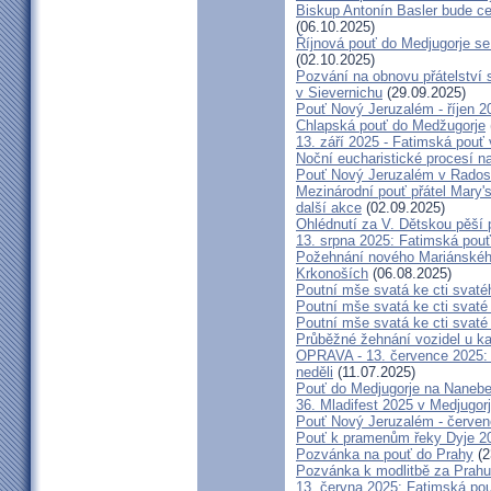
Biskup Antonín Basler bude ce
(06.10.2025)
Říjnová pouť do Medjugorje se
(02.10.2025)
Pozvání na obnovu přátelství 
v Sievernichu
(29.09.2025)
Pouť Nový Jeruzalém - říjen 2
Chlapská pouť do Medžugorje
13. září 2025 - Fatimská pouť
Noční eucharistické procesí n
Pouť Nový Jeruzalém v Radost
Mezinárodní pouť přátel Mary'
další akce
(02.09.2025)
Ohlédnutí za V. Dětskou pěší 
13. srpna 2025: Fatimská pou
Požehnání nového Mariánského 
Krkonoších
(06.08.2025)
Poutní mše svatá ke cti svaté
Poutní mše svatá ke cti svat
Poutní mše svatá ke cti svat
Průběžné žehnání vozidel u ka
OPRAVA - 13. července 2025: 
neděli
(11.07.2025)
Pouť do Medjugorje na Nanebe
36. Mladifest 2025 v Medjugorj
Pouť Nový Jeruzalém - červe
Pouť k pramenům řeky Dyje 2
Pozvánka na pouť do Prahy
(2
Pozvánka k modlitbě za Prahu
13. června 2025: Fatimská po