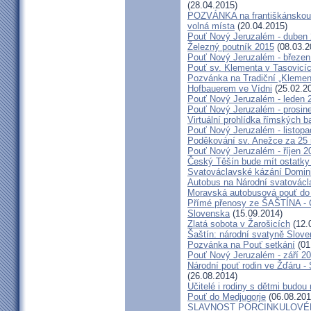
(28.04.2015)
POZVÁNKA na františkánskou po
volná místa
(20.04.2015)
Pouť Nový Jeruzalém - duben
Železný poutník 2015
(08.03.2
Pouť Nový Jeruzalém - březen
Pouť sv. Klementa v Tasovicí
Pozvánka na Tradiční „Kleme
Hofbauerem ve Vídni
(25.02.2
Pouť Nový Jeruzalém - leden 
Pouť Nový Jeruzalém - prosin
Virtuální prohlídka římských ba
Pouť Nový Jeruzalém - listop
Poděkování sv. Anežce za 25
Pouť Nový Jeruzalém - říjen 2
Český Těšín bude mít ostatky
Svatováclavské kázání Domini
Autobus na Národní svatovácl
Moravská autobusová pouť do
Přímé přenosy ze ŠAŠTÍNA - C
Slovenska
(15.09.2014)
Zlatá sobota v Žarošicích
(12.
Šaštín: národní svatyně Slov
Pozvánka na Pouť setkání
(01
Pouť Nový Jeruzalém - září 2
Národní pouť rodin ve Žďáru -
(26.08.2014)
Učitelé i rodiny s dětmi budo
Pouť do Medjugorje
(06.08.201
SLAVNOST PORCINKULOVÉ