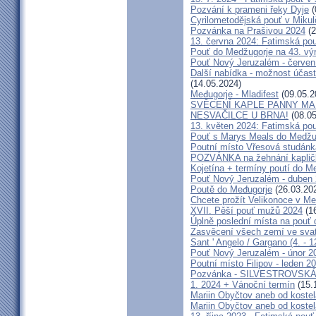
Pozvání k prameni řeky Dyje
(
Cyrilometodějská pouť v Mikul
Pozvánka na Prašivou 2024
(2
13. června 2024: Fatimská pouť
Pouť do Medžugorje na 43. výro
Pouť Nový Jeruzalém - červen
Další nabídka - možnost účast
(14.05.2024)
Međugorje - Mladifest
(09.05.2
SVĚCENÍ KAPLE PANNY MAR
NESVAČILCE U BRNA!
(08.05
13. květen 2024: Fatimská pouť
Pouť s Marys Meals do Medžug
Poutní místo Vřesová studánk
POZVÁNKA na žehnání kapličk
Kojetína + termíny poutí do M
Pouť Nový Jeruzalém - duben
Poutě do Međugorje
(26.03.20
Chcete prožít Velikonoce v M
XVII. Pěší pouť mužů 2024
(16
Úplně poslední místa na po
Zasvěcení všech zemí ve svat
Sant ' Angelo / Gargano (4. - 1
Pouť Nový Jeruzalém - únor 2
Poutní místo Filipov - leden 2
Pozvánka - SILVESTROVSKÁ
1. 2024 + Vánoční termín
(15.
Mariin Obyčtov aneb od kostel
Mariin Obyčtov aneb od kostel