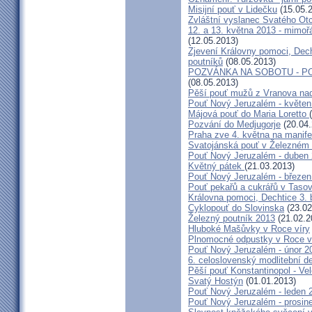
Misijní pouť v Lidečku
(15.05.
Zvláštní vyslanec Svatého Otc
12. a 13. května 2013 - mimo
(12.05.2013)
Zjevení Královny pomoci, Dech
poutníků
(08.05.2013)
POZVÁNKA NA SOBOTU - P
(08.05.2013)
Pěší pouť mužů z Vranova nad
Pouť Nový Jeruzalém - květen
Májová pouť do Maria Loretto
Pozvání do Medjugorje
(20.04.
Praha zve 4. května na manife
Svatojánská pouť v Železném
Pouť Nový Jeruzalém - duben
Květný pátek
(21.03.2013)
Pouť Nový Jeruzalém - březen
Pouť pekařů a cukrářů v Taso
Královna pomoci, Dechtice 3.
Cyklopouť do Slovinska
(23.02
Železný poutník 2013
(21.02.2
Hluboké Mašůvky v Roce víry
Plnomocné odpustky v Roce ví
Pouť Nový Jeruzalém - únor 2
6. celoslovenský modlitební d
Pěší pouť Konstantinopol - Ve
Svatý Hostýn
(01.01.2013)
Pouť Nový Jeruzalém - leden 
Pouť Nový Jeruzalém - prosin