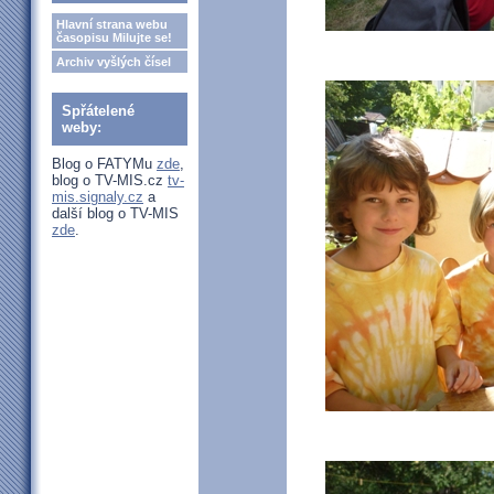
Hlavní strana webu
časopisu Milujte se!
Archiv vyšlých čísel
Spřátelené
weby:
Blog o FATYMu
zde
,
blog o TV-MIS.cz
tv-
mis.signaly.cz
a
další blog o TV-MIS
zde
.