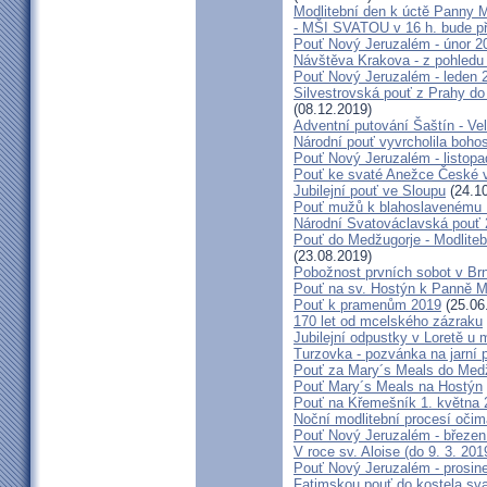
Modlitební den k úctě Panny M
- MŠI SVATOU v 16 h. bude p
Pouť Nový Jeruzalém - únor 2
Návštěva Krakova - z pohledu
Pouť Nový Jeruzalém - leden 
Silvestrovská pouť z Prahy do
(08.12.2019)
Adventní putování Šaštín - Ve
Národní pouť vyvrcholila boho
Pouť Nový Jeruzalém - listop
Pouť ke svaté Anežce České 
Jubilejní pouť ve Sloupu
(24.10
Pouť mužů k blahoslavenému
Národní Svatováclavská pouť
Pouť do Medžugorje - Modliteb
(23.08.2019)
Pobožnost prvních sobot v Brně
Pouť na sv. Hostýn k Panně Ma
Pouť k pramenům 2019
(25.06
170 let od mcelského zázraku
Jubilejní odpustky v Loretě u 
Turzovka - pozvánka na jarní p
Pouť za Mary´s Meals do Med
Pouť Mary´s Meals na Hostýn
Pouť na Křemešník 1. května 
Noční modlitební procesí očim
Pouť Nový Jeruzalém - březen
V roce sv. Aloise (do 9. 3. 201
Pouť Nový Jeruzalém - prosin
Fatimskou pouť do kostela sva