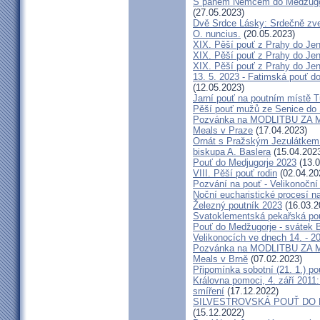
S panem Němcem do Medžugorj
(27.05.2023)
Dvě Srdce Lásky: Srdečně zve
O. nuncius.
(20.05.2023)
XIX. Pěší pouť z Prahy do Jen
XIX. Pěší pouť z Prahy do Jen
XIX. Pěší pouť z Prahy do Jen
13. 5. 2023 - Fatimská pouť do
(12.05.2023)
Jarní pouť na poutním místě 
Pěší pouť mužů ze Senice do 
Pozvánka na MODLITBU ZA MÍ
Meals v Praze
(17.04.2023)
Ornát s Pražským Jezulátkem 
biskupa A. Baslera
(15.04.202
Pouť do Medjugorje 2023
(13.0
VIII. Pěší pouť rodin
(02.04.20
Pozvání na pouť - Velikonoční 
Noční eucharistické procesí n
Železný poutník 2023
(16.03.2
Svatoklementská pekařská po
Pouť do Medžugorje - svátek Bo
Velikonocích ve dnech 14. - 20
Pozvánka na MODLITBU ZA MÍ
Meals v Brně
(07.02.2023)
Připomínka sobotní (21. 1.) po
Královna pomoci, 4. září 2011:
smíření
(17.12.2022)
SILVESTROVSKÁ POUŤ DO ME
(15.12.2022)