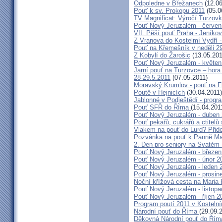
Odpoledne v Břežanech
(12.06
Pouť k sv. Prokopu 2011
(05.0
TV Magnificat: Výročí Turzov
Pouť Nový Jeruzalém - červen
VII. Pěší pouť Praha - Jeníkov 
Z Vranova do Kostelmí Vydří -
Pouť na Křemešník v neděli 2
Z Kobylí do Žarošic
(13.05.201
Pouť Nový Jeruzalém - květen
Jarní pouť na Turzovce – hora
28-29.5.2011
(07.05.2011)
Moravský Krumlov - pouť na F
Poutě v Hejnicích
(30.04.2011)
Jablonné v Podještědí - progr
Pouť SFŘ do Říma
(15.04.201
Pouť Nový Jeruzalém - duben
Pouť pekařů, cukrářů a ctitel
Vlakem na pouť do Lurd? Přide
Pozvánka na pouť k Panně Mar
2. Den pro seniory na Svaté
Pouť Nový Jeruzalém - březen
Pouť Nový Jeruzalém - únor 2
Pouť Nový Jeruzalém - leden 
Pouť Nový Jeruzalém - prosin
Noční křížová cesta na Maria 
Pouť Nový Jeruzalém - listop
Pouť Nový Jeruzalém - říjen 2
Program poutí 2011 v Kosteln
Národní pouť do Říma
(29.09.
Děkovná Národní pouť do Řím