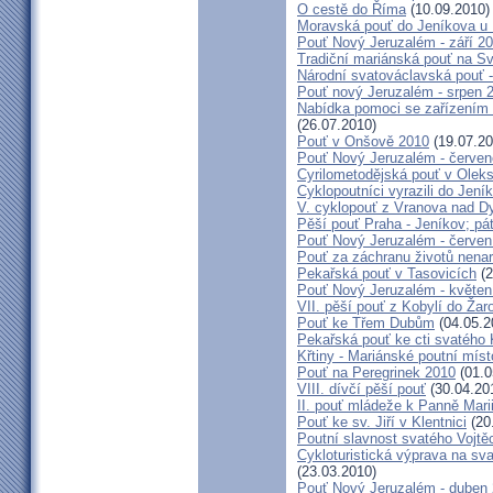
O cestě do Říma
(10.09.2010)
Moravská pouť do Jeníkova u
Pouť Nový Jeruzalém - září 2
Tradiční mariánská pouť na S
Národní svatováclavská pouť 
Pouť nový Jeruzalém - srpen 
Nabídka pomoci se zařízením pě
(26.07.2010)
Pouť v Onšově 2010
(19.07.20
Pouť Nový Jeruzalém - červe
Cyrilometodějská pouť v Olek
Cyklopoutníci vyrazili do Jení
V. cyklopouť z Vranova nad D
Pěší pouť Praha - Jeníkov; pá
Pouť Nový Jeruzalém - červen
Pouť za záchranu životů nena
Pekařská pouť v Tasovicích
(2
Pouť Nový Jeruzalém - květen
VII. pěší pouť z Kobylí do Žar
Pouť ke Třem Dubům
(04.05.2
Pekařská pouť ke cti svatého
Křtiny - Mariánské poutní míst
Pouť na Peregrinek 2010
(01.0
VIII. dívčí pěší pouť
(30.04.20
II. pouť mládeže k Panně Mari
Pouť ke sv. Jiří v Klentnici
(20
Poutní slavnost svatého Vojtě
Cykloturistická výprava na sv
(23.03.2010)
Pouť Nový Jeruzalém - duben