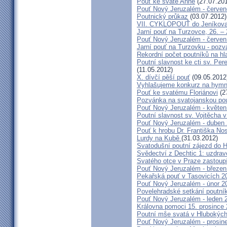
Pouť ke svaté Anně
(27.07.20
Pouť Nový Jeruzalém - červe
Poutnický průkaz
(03.07.2012)
VII. CYKLOPOUŤ do Jeníkov
Jarní pouť na Turzovce, 26. –
Pouť Nový Jeruzalém - červen
Jarní pouť na Turzovku - poz
Rekordní počet poutníků na hl
Poutní slavnost ke cti sv. Pe
(11.05.2012)
X. dívčí pěší pouť
(09.05.2012
Vyhlašujeme konkurz na hymn
Pouť ke svatému Floriánovi
(2
Pozvánka na svatojanskou pou
Pouť Nový Jeruzalém - květen
Poutní slavnost sv. Vojtěcha 
Pouť Nový Jeruzalém - duben
Pouť k hrobu Dr. Františka No
Lurdy na Kubě
(31.03.2012)
Svatodušní poutní zájezd do 
Svědectví z Dechtic 1: uzdrave
Svatého otce v Praze zastoup
Pouť Nový Jeruzalém - březen
Pekařská pouť v Tasovicích 2
Pouť Nový Jeruzalém - únor 2
Povelehradské setkání poutní
Pouť Nový Jeruzalém - leden 
Královna pomoci 15. prosince 
Poutní mše svatá v Hlubokýc
Pouť Nový Jeruzalém - prosin