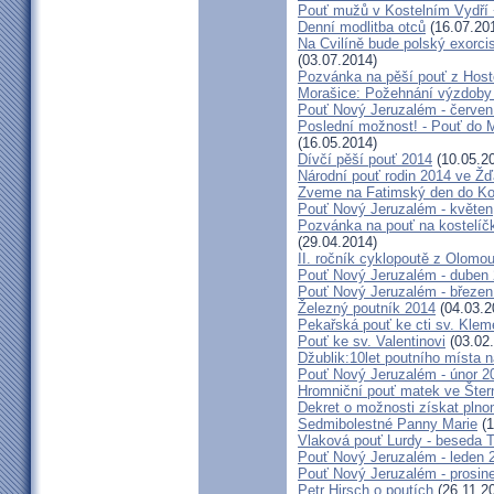
Pouť mužů v Kostelním Vydří 
Denní modlitba otců
(16.07.20
Na Cvilíně bude polský exorci
(03.07.2014)
Pozvánka na pěší pouť z Hos
Morašice: Požehnání výzdoby
Pouť Nový Jeruzalém - červen
Poslední možnost! - Pouť do M
(16.05.2014)
Dívčí pěší pouť 2014
(10.05.2
Národní pouť rodin 2014 ve Ž
Zveme na Fatimský den do Koc
Pouť Nový Jeruzalém - květen
Pozvánka na pouť na kostelíč
(29.04.2014)
II. ročník cyklopoutě z Olomo
Pouť Nový Jeruzalém - duben
Pouť Nový Jeruzalém - březen
Železný poutník 2014
(04.03.2
Pekařská pouť ke cti sv. Kle
Pouť ke sv. Valentinovi
(03.02
Džublik:10let poutního místa n
Pouť Nový Jeruzalém - únor 2
Hromniční pouť matek ve Šter
Dekret o možnosti získat plno
Sedmibolestné Panny Marie
(1
Vlaková pouť Lurdy - beseda 
Pouť Nový Jeruzalém - leden 
Pouť Nový Jeruzalém - prosin
Petr Hirsch o poutích
(26.11.2