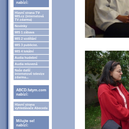
nabízí:
Hlavní strana TV-
MIS.cz (internetová
TV zdarma)
Novinky
MIS 1 zábava
MIS 2 vzdělání
MIS 3 publicist.
MIS 4 lokální
Audia hudební
Audia mluvená
Naše další
internetové televize
zdarma...
ABCD.fatym.com
nabízí:
Hlavní strana
vyhledávače Abeceda
Milujte se!
nabízí: