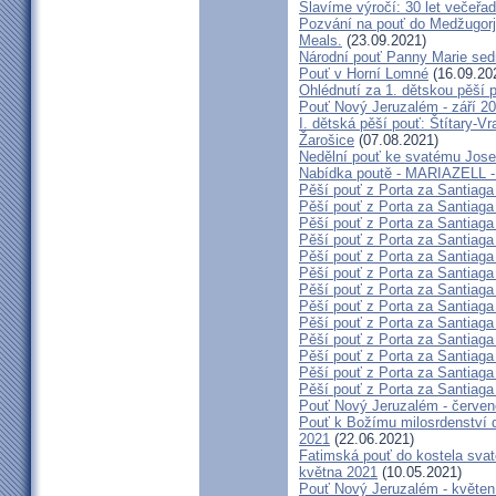
Slavíme výročí: 30 let večeřad
Pozvání na pouť do Medžugorje
Meals.
(23.09.2021)
Národní pouť Panny Marie sed
Pouť v Horní Lomné
(16.09.20
Ohlédnutí za 1. dětskou pěší p
Pouť Nový Jeruzalém - září 2
I. dětská pěší pouť: Štítary-V
Žarošice
(07.08.2021)
Nedělní pouť ke svatému Jose
Nabídka poutě - MARIAZELL -
Pěší pouť z Porta za Santiaga
Pěší pouť z Porta za Santiaga
Pěší pouť z Porta za Santiaga
Pěší pouť z Porta za Santiaga
Pěší pouť z Porta za Santiaga
Pěší pouť z Porta za Santiaga
Pěší pouť z Porta za Santiaga
Pěší pouť z Porta za Santiaga
Pěší pouť z Porta za Santiaga
Pěší pouť z Porta za Santiaga
Pěší pouť z Porta za Santiaga
Pěší pouť z Porta za Santiaga
Pěší pouť z Porta za Santiaga
Pouť Nový Jeruzalém - červe
Pouť k Božímu milosrdenství do
2021
(22.06.2021)
Fatimská pouť do kostela svaté
května 2021
(10.05.2021)
Pouť Nový Jeruzalém - květen