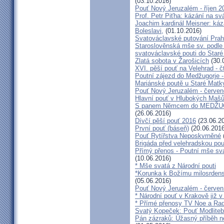
(03.10.2016)
Pouť Nový Jeruzalém - říjen 2
Prof. Petr Piťha: kázání na s
Joachim kardinál Meisner: káz
Boleslavi,
(01.10.2016)
Svatováclavské putování Praho
Staroslověnská mše sv. podle t
svatováclavské pouti do Staré
Zlatá sobota v Žarošicích
(30.
XVI. pěší pouť na Velehrad - č
Poutní zájezd do Medžugorje -
Mariánské poutě u Staré Matk
Pouť Nový Jeruzalém - červe
Hlavní pouť v Hlubokých Maš
S panem Němcem do MEDŽUG
(26.06.2016)
Dívčí pěší pouť 2016
(23.06.2
První pouť (báseň)
(20.06.2016
Pouť Rytířstva Neposkvrněné
Brigáda před velehradskou pou
Přímý přenos - Poutní mše sva
(10.06.2016)
* Mše svatá z Národní pouti
*Korunka k Božímu milosrdenst
(05.06.2016)
Pouť Nový Jeruzalém - červen
* Národní pouť v Krakově již v
* Přímé přenosy TV Noe a Rad
Svatý Kopeček: Pouť Modliteb
Pán zázraků: Úžasný příběh n