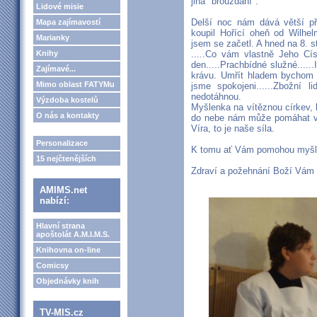
jiná "brouzdání".
Lidové misie
Delší noc nám dává větší pří
Mapa zajímavostí
koupil Hořící oheň od Wilh
Marianky
jsem se začetl. A hned na 8. 
Knihy
.....Co vám vlastně Jeho Cís
den.....Prachbídné služné.....
Zajímavé...
krávu. Umřít hladem bychom 
Mimo oblast FATYMu
jsme spokojeni......Zbožní 
nedotáhnou.
Výzdoba kostelů
Myšlenka na vítěznou církev, 
O nás a kontakty
do nebe nám může pomáhat v r
Víra, to je naše síla.
Personalizace
K tomu ať Vám pomohou myšle
15 nejčtenějších
Zdraví a požehnání Boží Vám 
AMIMS.net
nabízí:
Hlavní strana
apoštolát A.M.I.M.S.
Knihovna on-line
Comicsy
Objednávky knih
TV-MIS.cz