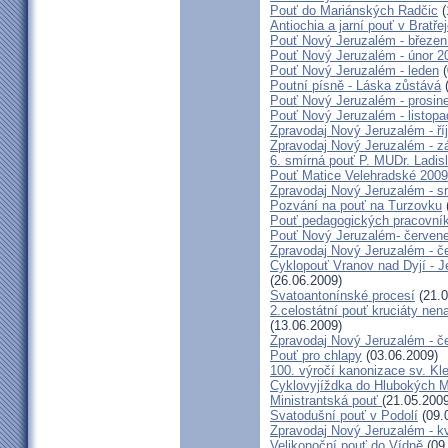
Pouť do Mariánských Radčic
(
Antiochia a jarní pouť v Bratře
Pouť Nový Jeruzalém - březen
Pouť Nový Jeruzalém - únor 2
Pouť Nový Jeruzalém - leden
(
Poutní písně - Láska zůstává
(
Pouť Nový Jeruzalém - prosin
Pouť Nový Jeruzalém - listop
Zpravodaj Nový Jeruzalém - ří
Zpravodaj Nový Jeruzalém - zá
6. smírná pouť P. MUDr. Ladis
Pouť Matice Velehradské 2009
Zpravodaj Nový Jeruzalém - s
Pozvání na pouť na Turzovku
Pouť pedagogických pracovník
Pouť Nový Jeruzalém- červen
Zpravodaj Nový Jeruzalém - č
Cyklopouť Vranov nad Dyjí - Je
(26.06.2009)
Svatoantonínské procesí
(21.0
2.celostátní pouť kruciáty n
(13.06.2009)
Zpravodaj Nový Jeruzalém - č
Pouť pro chlapy
(03.06.2009)
100. výročí kanonizace sv. K
Cyklovyjíždka do Hlubokých 
Ministrantská pouť
(21.05.2009
Svatodušní pouť v Podolí
(09.
Zpravodaj Nový Jeruzalém - k
Velikonoční pouť do Vídně
(09