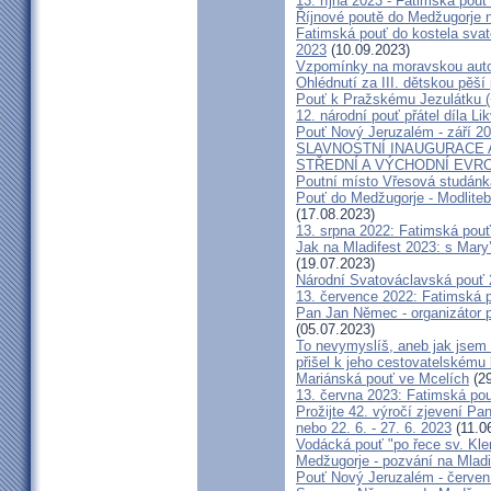
13. října 2023 - Fatimská pouť 
Říjnové poutě do Medžugorje 
Fatimská pouť do kostela svaté
2023
(10.09.2023)
Vzpomínky na moravskou auto
Ohlédnutí za III. dětskou pěší 
Pouť k Pražskému Jezulátku (
12. národní pouť přátel díla Li
Pouť Nový Jeruzalém - září 2
SLAVNOSTNÍ INAUGURACE 
STŘEDNÍ A VÝCHODNÍ EVR
Poutní místo Vřesová studánk
Pouť do Medžugorje - Modliteb
(17.08.2023)
13. srpna 2022: Fatimská pouť 
Jak na Mladifest 2023: s Ma
(19.07.2023)
Národní Svatováclavská pouť
13. července 2022: Fatimská po
Pan Jan Němec - organizátor po
(05.07.2023)
To nevymyslíš, aneb jak jsem 
přišel k jeho cestovatelskému
Mariánská pouť ve Mcelích
(29
13. června 2023: Fatimská pouť
Prožijte 42. výročí zjevení Pa
nebo 22. 6. - 27. 6. 2023
(11.0
Vodácká pouť "po řece sv. Kl
Medžugorje - pozvání na Mladi
Pouť Nový Jeruzalém - červen