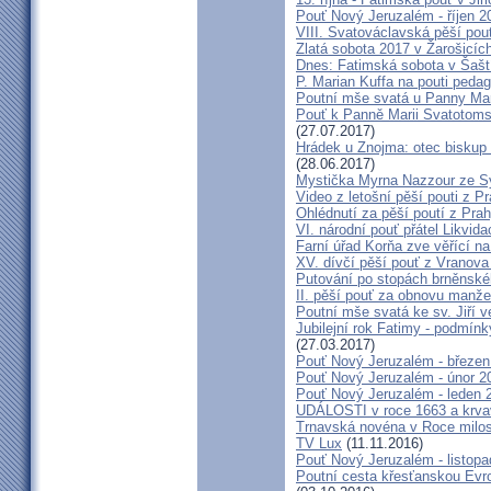
Pouť Nový Jeruzalém - říjen 2
VIII. Svatováclavská pěší pou
Zlatá sobota 2017 v Žarošicích 
Dnes: Fatimská sobota v Šašt
P. Marian Kuffa na pouti ped
Poutní mše svatá u Panny Mar
Pouť k Panně Marii Svatotoms
(27.07.2017)
Hrádek u Znojma: otec biskup
(28.06.2017)
Mystička Myrna Nazzour ze S
Video z letošní pěší pouti z P
Ohlédnutí za pěší poutí z Pra
VI. národní pouť přátel Likvida
Farní úřad Korňa zve věřící n
XV. dívčí pěší pouť z Vranova
Putování po stopách brněnské
II. pěší pouť za obnovu manžel
Poutní mše svatá ke sv. Jiří v
Jubilejní rok Fatimy - podmín
(27.03.2017)
Pouť Nový Jeruzalém - březen
Pouť Nový Jeruzalém - únor 2
Pouť Nový Jeruzalém - leden 
UDÁLOSTI v roce 1663 a krva
Trnavská novéna v Roce milosr
TV Lux
(11.11.2016)
Pouť Nový Jeruzalém - listop
Poutní cesta křesťanskou Evro