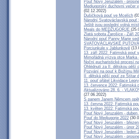
Pouť Nový Jeruzalém - prosin
Medjugorský duchovní večer v 
(02.12.2022)
Dušičková pouť ve Mcelích
(03
Národní Svatováclavská pouť 
Ještě jsou poslední volná míst
Meals do MEDŽUGORJE
(25.
Zlatá sobota Žarošice - Září 2
Národní pouť Panny Marie sed
SVATOVÁCLAVSKÉ PUTOVÁN
Porciunkule v Jablunkově
(13.
13. září 2022: Fatimská pouť v 
Mimořádná výzva otce Marka - 
Noční eucharistické procesí n
Ohlédnutí za II. dětskou pěší 
Pozvání na pouť k Božímu Mil
II. dětská pěší pouť ze Štítar
11. pouť přátel Likvidace Lepry
13. července 2022: Fatimská po
Aktualizováno 28. 6. - VL
(27.06.2022)
S panem Janem Němcem opět 
13. června 2022: Fatimská pouť
13. květen 2022: Fatimská pouť
Pouť Nový Jeruzalém - duben
Pouť do Medjugorje 2022
(30.0
Pouť Nový Jeruzalém - březen
Pouť Nový Jeruzalém - únor 2
Pouť Nový Jeruzalém - leden 
Pouť Nový Jeruzalém - prosin