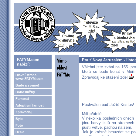
FATYM.com
Pouť Nový Jeruzalém - listo
nabízí:
Všichni jste zváni na 155. p
která se bude konat v Měří
Hlavní strana
Zpravodaj ke stažení zde!
www.FATYM.com
Bude a zveme!
Bohoslužby
Farnosti
Pochválen buď Ježíš Kristus!
Adoptivní farnost
Zpravodaj
Milí přátelé!
V několika posledních dnech 
Bylo
jdou barvy listů na stromech d
Foto
pustí větve, padnou na zem.
Jak je krásné brouzdat se pa
Hesla