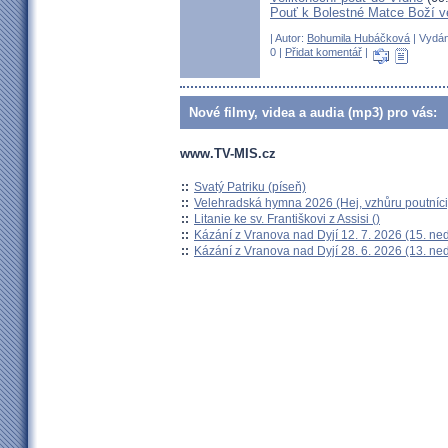
Pouť k Bolestné Matce Boží v
| Autor:
Bohumila Hubáčková
| Vydán
0 |
Přidat komentář
|
Nové filmy, videa a audia (mp3) pro vás:
www.TV-MIS.cz
::
Svatý Patriku (píseň)
::
Velehradská hymna 2026 (Hej, vzhůru poutníci
::
Litanie ke sv. Františkovi z Assisi ()
::
Kázání z Vranova nad Dyjí 12. 7. 2026 (15. ne
::
Kázání z Vranova nad Dyjí 28. 6. 2026 (13. ne