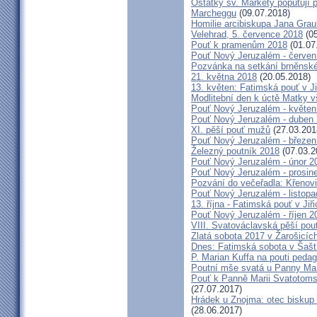
Ostatky sv. Markéty poputují
Marcheggu
(09.07.2018)
Homilie arcibiskupa Jana Grau
Velehrad, 5. července 2018
(05
Pouť k pramenům 2018
(01.07
Pouť Nový Jeruzalém - červen
Pozvánka na setkání brněnské
21. května 2018
(20.05.2018)
13. květen: Fatimská pouť v Ji
Modlitební den k úctě Matky v
Pouť Nový Jeruzalém - květen
Pouť Nový Jeruzalém - duben
XI. pěší pouť mužů
(27.03.201
Pouť Nový Jeruzalém - březen
Železný poutník 2018
(07.03.2
Pouť Nový Jeruzalém - únor 2
Pouť Nový Jeruzalém - prosin
Pozvání do večeřadla: Křenovi
Pouť Nový Jeruzalém - listop
13. října - Fatimská pouť v Jiři
Pouť Nový Jeruzalém - říjen 2
VIII. Svatováclavská pěší pou
Zlatá sobota 2017 v Žarošicích 
Dnes: Fatimská sobota v Šašt
P. Marian Kuffa na pouti ped
Poutní mše svatá u Panny Mar
Pouť k Panně Marii Svatotoms
(27.07.2017)
Hrádek u Znojma: otec biskup
(28.06.2017)