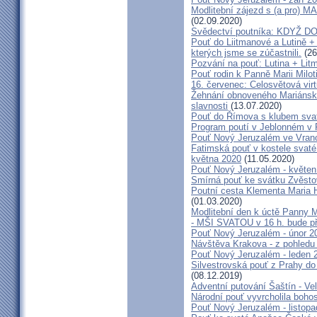
Modlitební zájezd s (a pro
(02.09.2020)
Svědectví poutníka: KDYŽ 
Pouť do Liitmanové a Lutině + 
kterých jsme se zúčastnili.
(26
Pozvání na pouť: Lutina + Lit
Pouť rodin k Panně Marii Milot
16. červenec: Celosvětová virt
Žehnání obnoveného Mariánské
slavnosti
(13.07.2020)
Pouť do Římova s klubem sva
Program poutí v Jeblonném v 
Pouť Nový Jeruzalém ve Vran
Fatimská pouť v kostele svaté 
května 2020
(11.05.2020)
Pouť Nový Jeruzalém - květen
Smírná pouť ke svátku Zvěsto
Poutní cesta Klementa Maria 
(01.03.2020)
Modlitební den k úctě Panny M
- MŠI SVATOU v 16 h. bude p
Pouť Nový Jeruzalém - únor 2
Návštěva Krakova - z pohledu
Pouť Nový Jeruzalém - leden 
Silvestrovská pouť z Prahy do
(08.12.2019)
Adventní putování Šaštín - Ve
Národní pouť vyvrcholila boho
Pouť Nový Jeruzalém - listop