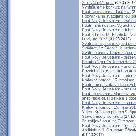
X. dívčí pěší pouť
(09.05.2012
Vyhlašujeme konkurz na hymn
Pouť ke svatému Floriánovi
(2
Pozvánka na svatojanskou pou
Pouť Nový Jeruzalém - květen
Poutní slavnost sv. Vojtěcha 
Pouť Nový Jeruzalém - duben
Pouť k hrobu Dr. Františka No
Lurdy na Kubě
(31.03.2012)
Svatodušní poutní zájezd do 
Svědectví z Dechtic 1: uzdrave
Svatého otce v Praze zastoup
Pouť Nový Jeruzalém - březen
Pekařská pouť v Tasovicích 2
Pouť Nový Jeruzalém - únor 2
Povelehradské setkání poutní
Pouť Nový Jeruzalém - leden 
Královna pomoci 15. prosince 
Poutní mše svatá v Hlubokýc
Pouť Nový Jeruzalém - prosin
Pouť ke svatému Martinovi ve 
aneb naše další setkání s ot
Pouť Nový Jeruzalém - listopa
Královna pomoci, 15. října 20
Video: Královna pomoci 9. říjn
Stavět mosty ke Kristu
(17.10.
Ze zářijové pouti na Turzovce
Pouť Nový Jeruzalém - říjen 2
Arcibiskup J. Graubner: Přáte
(01.10.2011)