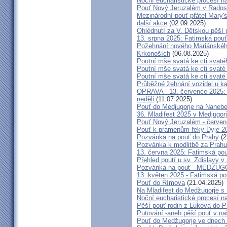
Noční eucharistické procesí n
Pouť Nový Jeruzalém v Radost
Mezinárodní pouť přátel Mary'
další akce
(02.09.2025)
Ohlédnutí za V. Dětskou pěší 
13. srpna 2025: Fatimská pou
Požehnání nového Mariánského 
Krkonoších
(06.08.2025)
Poutní mše svatá ke cti svaté
Poutní mše svatá ke cti svat
Poutní mše svatá ke cti svat
Průběžné žehnání vozidel u ka
OPRAVA - 13. července 2025: 
neděli
(11.07.2025)
Pouť do Medjugorje na Nanebe
36. Mladifest 2025 v Medjugorj
Pouť Nový Jeruzalém - červe
Pouť k pramenům řeky Dyje 2
Pozvánka na pouť do Prahy
(2
Pozvánka k modlitbě za Prahu
13. června 2025: Fatimská po
Přehled poutí u sv. Zdislavy v
Pozvánka na pouť - MEDŽUGOR
13. květen 2025 - Fatimská p
Pouť do Římova
(21.04.2025)
Na Mladifest do Medžugorje s
Noční eucharistické procesí n
Pěší pouť rodin z Lukova do P
Putování -aneb pěší pouť v na
Pouť do Medžugorje ve dnech 2