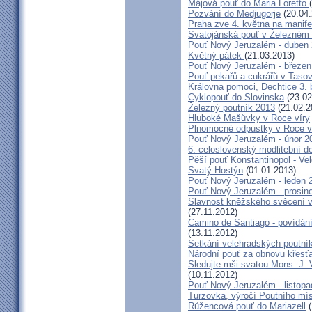
Májová pouť do Maria Loretto
Pozvání do Medjugorje
(20.04.
Praha zve 4. května na manife
Svatojánská pouť v Železném
Pouť Nový Jeruzalém - duben
Květný pátek
(21.03.2013)
Pouť Nový Jeruzalém - březen
Pouť pekařů a cukrářů v Taso
Královna pomoci, Dechtice 3.
Cyklopouť do Slovinska
(23.02
Železný poutník 2013
(21.02.2
Hluboké Mašůvky v Roce víry
Plnomocné odpustky v Roce ví
Pouť Nový Jeruzalém - únor 2
6. celoslovenský modlitební d
Pěší pouť Konstantinopol - Ve
Svatý Hostýn
(01.01.2013)
Pouť Nový Jeruzalém - leden 
Pouť Nový Jeruzalém - prosin
Slavnost kněžského svěcení v 
(27.11.2012)
Camino de Santiago - povídání
(13.11.2012)
Setkání velehradských poutní
Národní pouť za obnovu křesť
Sledujte mši svatou Mons. J. 
(10.11.2012)
Pouť Nový Jeruzalém - listop
Turzovka, výročí Poutního mí
Růžencová pouť do Mariazell
(