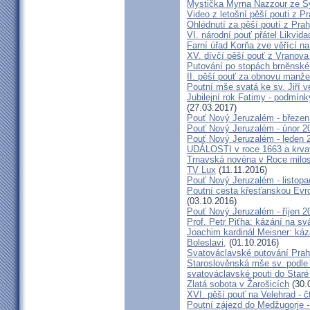
Mystička Myrna Nazzour ze S
Video z letošní pěší pouti z P
Ohlédnutí za pěší poutí z Pra
VI. národní pouť přátel Likvida
Farní úřad Korňa zve věřící n
XV. dívčí pěší pouť z Vranova
Putování po stopách brněnské
II. pěší pouť za obnovu manžel
Poutní mše svatá ke sv. Jiří v
Jubilejní rok Fatimy - podmín
(27.03.2017)
Pouť Nový Jeruzalém - březen
Pouť Nový Jeruzalém - únor 2
Pouť Nový Jeruzalém - leden 
UDÁLOSTI v roce 1663 a krva
Trnavská novéna v Roce milosr
TV Lux
(11.11.2016)
Pouť Nový Jeruzalém - listop
Poutní cesta křesťanskou Evro
(03.10.2016)
Pouť Nový Jeruzalém - říjen 2
Prof. Petr Piťha: kázání na s
Joachim kardinál Meisner: káz
Boleslavi,
(01.10.2016)
Svatováclavské putování Praho
Staroslověnská mše sv. podle t
svatováclavské pouti do Staré
Zlatá sobota v Žarošicích
(30.
XVI. pěší pouť na Velehrad - č
Poutní zájezd do Medžugorje -