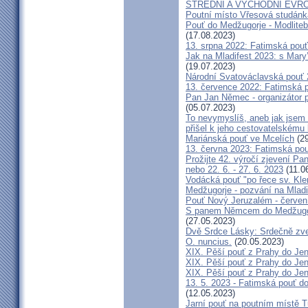
STŘEDNÍ A VÝCHODNÍ EVR
Poutní místo Vřesová studánk
Pouť do Medžugorje - Modliteb
(17.08.2023)
13. srpna 2022: Fatimská pouť 
Jak na Mladifest 2023: s Ma
(19.07.2023)
Národní Svatováclavská pouť
13. července 2022: Fatimská po
Pan Jan Němec - organizátor po
(05.07.2023)
To nevymyslíš, aneb jak jsem 
přišel k jeho cestovatelskému
Mariánská pouť ve Mcelích
(29
13. června 2023: Fatimská pouť
Prožijte 42. výročí zjevení Pa
nebo 22. 6. - 27. 6. 2023
(11.0
Vodácká pouť "po řece sv. Kl
Medžugorje - pozvání na Mladi
Pouť Nový Jeruzalém - červen
S panem Němcem do Medžugorj
(27.05.2023)
Dvě Srdce Lásky: Srdečně zve
O. nuncius.
(20.05.2023)
XIX. Pěší pouť z Prahy do Jen
XIX. Pěší pouť z Prahy do Jen
XIX. Pěší pouť z Prahy do Jen
13. 5. 2023 - Fatimská pouť do
(12.05.2023)
Jarní pouť na poutním místě 