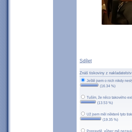
Sdílet
Znáš tiskoviny z nakladatelstv
Ještě jsem o nich nikdy nesl
(16.34 %)
Tuším, že něco takového exist
(13.53 %)
Už jsem měl některé tyto tis
(19.35 %)
Popravdě, vůbec mě nezauj