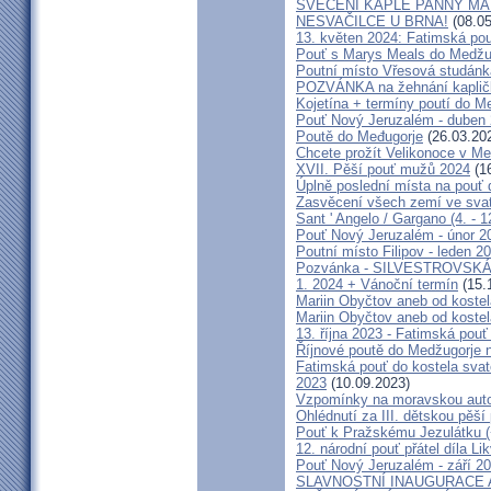
SVĚCENÍ KAPLE PANNY MAR
NESVAČILCE U BRNA!
(08.05
13. květen 2024: Fatimská pouť
Pouť s Marys Meals do Medžug
Poutní místo Vřesová studánk
POZVÁNKA na žehnání kapličk
Kojetína + termíny poutí do M
Pouť Nový Jeruzalém - duben
Poutě do Međugorje
(26.03.20
Chcete prožít Velikonoce v M
XVII. Pěší pouť mužů 2024
(16
Úplně poslední místa na po
Zasvěcení všech zemí ve svat
Sant ' Angelo / Gargano (4. - 1
Pouť Nový Jeruzalém - únor 2
Poutní místo Filipov - leden 2
Pozvánka - SILVESTROVSKÁ
1. 2024 + Vánoční termín
(15.
Mariin Obyčtov aneb od kostel
Mariin Obyčtov aneb od kostel
13. října 2023 - Fatimská pouť 
Říjnové poutě do Medžugorje 
Fatimská pouť do kostela svaté
2023
(10.09.2023)
Vzpomínky na moravskou auto
Ohlédnutí za III. dětskou pěší 
Pouť k Pražskému Jezulátku (
12. národní pouť přátel díla Li
Pouť Nový Jeruzalém - září 2
SLAVNOSTNÍ INAUGURACE 