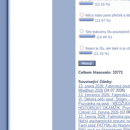
(12.16 %)
Něco málo jsem přečetl a líbi
(12.97 %)
Tyto tiskoviny čtu pravidelně
(14.49 %)
Nejen je čtu, ale také si je 
(11.16 %)
Celkem hlasovalo: 33771
Související články:
13. srpna 2026: Fatimská pou
Mladifest 2026
(24.07.2026)
13. července 2026: Fatimská 
VI. Dětská pěší pouť: Štítary 
Pozvánka na pouť - MEDŽUGOR
HISTORICKÝ OKAMŽIK: První c
Církve! 13. června 2026
(12.06
13. června 2026: Fatimská po
Noční eucharistické procesí n
Farní pouť FATYMu do Hostim
Pěší pouť se Stanislavem Při