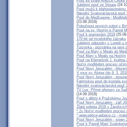
Pouť ke svaté Anežce České 
Jubilejní pouť ve Sloupu
(24.10
Pouť mužů k blahoslavenému
Národní Svatováclavská pouť
Pouť do Medžugorje - Modliteb
(23.08.2019)
Pobožnost prvních sobot v Brně
Pouť na sv. Hostýn k Panně Ma
Pouť k pramenům 2019
(25.06
170 let od mcelského zázraku
Jubilejní odpustky v Loretě u 
Turzovka - pozvánka na jarní p
Pouť za Mary´s Meals do Med
Pouť Mary´s Meals na Hostýn
Pouť na Křemešník 1. května 
Noční modlitební procesí očim
Pouť Nový Jeruzalém - březen
V roce sv. Aloise (do 9. 3. 201
Pouť Nový Jeruzalém - prosin
Fatimskou pouť do kostela sva
Národní svatováclavská pouť 
TV Lux: Přímé přenosy ze Šaš
(14.09.2018)
Pouť s dětmi k Pražskému Jez
Pouť Nový Jeruzalém - září 2
Zlatá sobota 2018 v Žarošicích 
* 2x Noční modlitební procesí p
* www.petice-adopce.cz - mater
Pouť Nový Jeruzalém - srpen 
Pouť k Panně Marii Svatotoms