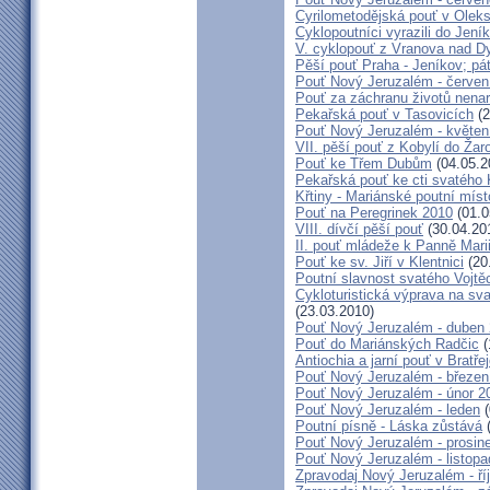
Cyrilometodějská pouť v Olek
Cyklopoutníci vyrazili do Jení
V. cyklopouť z Vranova nad D
Pěší pouť Praha - Jeníkov; pá
Pouť Nový Jeruzalém - červen
Pouť za záchranu životů nena
Pekařská pouť v Tasovicích
(2
Pouť Nový Jeruzalém - květen
VII. pěší pouť z Kobylí do Žar
Pouť ke Třem Dubům
(04.05.2
Pekařská pouť ke cti svatého
Křtiny - Mariánské poutní míst
Pouť na Peregrinek 2010
(01.0
VIII. dívčí pěší pouť
(30.04.20
II. pouť mládeže k Panně Mari
Pouť ke sv. Jiří v Klentnici
(20
Poutní slavnost svatého Vojtě
Cykloturistická výprava na sv
(23.03.2010)
Pouť Nový Jeruzalém - duben
Pouť do Mariánských Radčic
(
Antiochia a jarní pouť v Bratře
Pouť Nový Jeruzalém - březen
Pouť Nový Jeruzalém - únor 2
Pouť Nový Jeruzalém - leden
(
Poutní písně - Láska zůstává
(
Pouť Nový Jeruzalém - prosin
Pouť Nový Jeruzalém - listop
Zpravodaj Nový Jeruzalém - ří