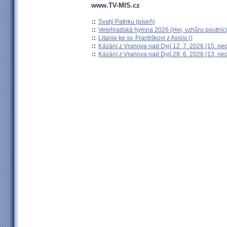
www.TV-MIS.cz
::
Svatý Patriku (píseň)
::
Velehradská hymna 2026 (Hej, vzhůru poutníci
::
Litanie ke sv. Františkovi z Assisi ()
::
Kázání z Vranova nad Dyjí 12. 7. 2026 (15. ne
::
Kázání z Vranova nad Dyjí 28. 6. 2026 (13. ne