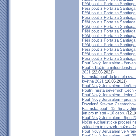
Pěší pouť z Porta za Santiaga
Pěší pouť z Porta za Santiaga
Pěší pouť z Porta za Santiaga
Pěší pouť z Porta za Santiaga
Pěší pouť z Porta za Santiaga
Pěší pouť z Porta za Santiaga
Pěší pouť z Porta za Santiaga
Pěší pouť z Porta za Santiaga
Pěší pouť z Porta za Santiaga
Pěší pouť z Porta za Santiaga
Pěší pouť z Porta za Santiaga
Pěší pouť z Porta za Santiaga
Pěší pouť z Porta za Santiaga
Pouť Nový Jeruzalém - červe
Pouť k Božímu milosrdenství do
2021
(22.06.2021)
Fatimská pouť do kostela svaté
května 2021
(10.05.2021)
Pouť Nový Jeruzalém - květen
Poutní místa severních Čech -
Pouť Nový Jeruzalém - leden 
Pouť Nový Jeruzalém - prosin
Dovolená Krakow, Czestochow
Fatimská pouť - 13. října v Ji
jen pro místní - 10 osob.
(12.1
Pouť Nový Jeruzalém - říjen 2
Noční eucharistické procesí n
základem je svazek muže a ž
Pouť Nový Jeruzalém ve Vran
Pouť Nový Jeruzalém - září 2