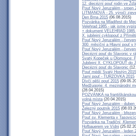
12. diecézní pouť rodin ve Ž
Pouť Nový Jeruzalém - srpen 
LITMANOVÁ - 25. výročí zjeve
Den Brna 2015
(06.08.2015)
Pozvánka na Mladifest do Medž
Velehrad 1985 - jak jsme vypís
+ dokument VELEHRAD 1985 (P
X. jubilejní cyklopouť z Přímě
Pouť Nový Jeruzalém - červe
300. měsíční a Hlavní pouť 
Pouť Nový Jeruzalém - červen
Diecézní pouť do Slavonic v 
Svatý Kopeček u Olomouce: P
Jubilejní X. CYKLOPOUŤ do J
Diecézní pouť do Slavonic
(12
Pouť médií Svatý Hostýn 201
Jarní pouť - TURZOVKA 2015
Dívčí pěší pouť 2015
(09.05.2
Medžugorje: 4. mezinárodní mod
(28.04.2015)
POZVÁNKA na františkánskou po
volná místa
(20.04.2015)
Pouť Nový Jeruzalém - duben
Železný poutník 2015
(08.03.2
Pouť Nový Jeruzalém - březen
Pouť sv. Klementa v Tasovicí
Pozvánka na Tradiční „Kleme
Hofbauerem ve Vídni
(25.02.2
Pouť Nový Jeruzalém - leden 
Pouť Nový Jeruzalém - prosin