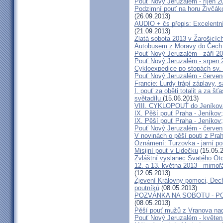
Pouť Nový Jeruzalém - říjen 2
Podzimní pouť na horu Živčáko
(26.09.2013)
AUDIO + čs přepis: Excelentní
(21.09.2013)
Zlatá sobota 2013 v Žarošicíc
Autobusem z Moravy do Čech
Pouť Nový Jeruzalém - září 2
Pouť Nový Jeruzalém - srpen 
Cykloexpedice po stopách sv. 
Pouť Nový Jeruzalém - červe
Francie: Lurdy trápí záplavy,
I. pouť za oběti totalit a za 
světadílu
(15.06.2013)
VIII. CYKLOPOUŤ do Jeníkov
IX. Pěší pouť Praha - Jeníkov
IX. Pěší pouť Praha - Jeníkov
Pouť Nový Jeruzalém - červen
V novinách o pěší pouti z Pra
Oznámení: Turzovka - jarní po
Misijní pouť v Lidečku
(15.05.
Zvláštní vyslanec Svatého Otc
12. a 13. května 2013 - mimo
(12.05.2013)
Zjevení Královny pomoci, Dech
poutníků
(08.05.2013)
POZVÁNKA NA SOBOTU - P
(08.05.2013)
Pěší pouť mužů z Vranova nad
Pouť Nový Jeruzalém - květen