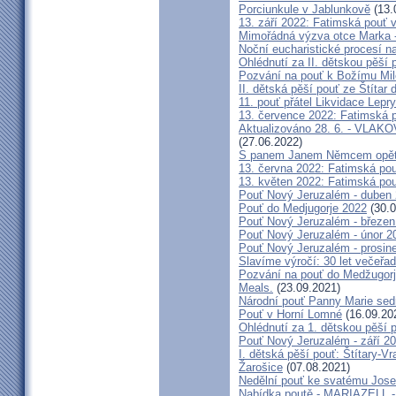
Porciunkule v Jablunkově
(13.
13. září 2022: Fatimská pouť v 
Mimořádná výzva otce Marka - 
Noční eucharistické procesí n
Ohlédnutí za II. dětskou pěší 
Pozvání na pouť k Božímu Mil
II. dětská pěší pouť ze Štítar
11. pouť přátel Likvidace Lepry
13. července 2022: Fatimská po
Aktualizováno 28. 6. - VL
(27.06.2022)
S panem Janem Němcem opět 
13. června 2022: Fatimská pouť
13. květen 2022: Fatimská pouť
Pouť Nový Jeruzalém - duben
Pouť do Medjugorje 2022
(30.0
Pouť Nový Jeruzalém - březen
Pouť Nový Jeruzalém - únor 2
Pouť Nový Jeruzalém - prosin
Slavíme výročí: 30 let večeřad
Pozvání na pouť do Medžugorje
Meals.
(23.09.2021)
Národní pouť Panny Marie sed
Pouť v Horní Lomné
(16.09.20
Ohlédnutí za 1. dětskou pěší p
Pouť Nový Jeruzalém - září 2
I. dětská pěší pouť: Štítary-V
Žarošice
(07.08.2021)
Nedělní pouť ke svatému Jose
Nabídka poutě - MARIAZELL -