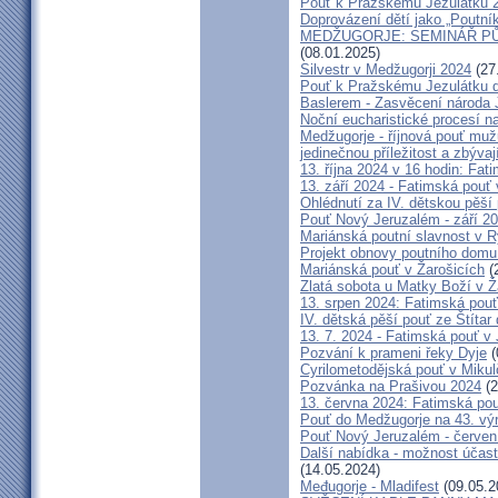
Pouť k Pražskému Jezulátku 
Doprovázení dětí jako „Poutní
MEDŽUGORJE: SEMINÁŘ PŮST
(08.01.2025)
Silvestr v Medžugorji 2024
(27
Pouť k Pražskému Jezulátku d
Baslerem - Zasvěcení národa 
Noční eucharistické procesí n
Medžugorje - říjnová pouť mu
jedinečnou příležitost a zbývaj
13. října 2024 v 16 hodin: Fa
13. září 2024 - Fatimská pouť
Ohlédnutí za IV. dětskou pěší
Pouť Nový Jeruzalém - září 2
Mariánská poutní slavnost v R
Projekt obnovy poutního domu
Mariánská pouť v Žarošicích
(
Zlatá sobota u Matky Boží v Ž
13. srpen 2024: Fatimská pouť 
IV. dětská pěší pouť ze Štítar
13. 7. 2024 - Fatimská pouť v J
Pozvání k prameni řeky Dyje
(
Cyrilometodějská pouť v Mikul
Pozvánka na Prašivou 2024
(2
13. června 2024: Fatimská pouť
Pouť do Medžugorje na 43. výro
Pouť Nový Jeruzalém - červen
Další nabídka - možnost účast
(14.05.2024)
Međugorje - Mladifest
(09.05.2