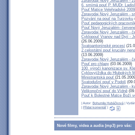
Zpravodaj Nový Jeruzalém - zá
6. smírná pouť P. MUDr. Ladis
Pouť Matice Velehradské 2009
Zpravodaj Nový Jeruzalém - s
Pozvání na pouť na Turzovku
Pouť pedagogických pracovník
Pouť Nový Jeruzalém- červen
Zpravodaj Nový Jeruzalém - č
Cyklopouť Vranov nad Dyjí - Je
(26.06.2009)
Svatoantonínské procesí
(21.0
2.celostátní pouť kruciáty n
(13.06.2009)
Zpravodaj Nový Jeruzalém - č
Pouť pro chlapy
(03.06.2009)
100. výročí kanonizace sv. K
Cyklovyjíždka do Hlubokých 
Ministrantská pouť
(21.05.2009
Svatodušní pouť v Podolí
(09.
Zpravodaj Nový Jeruzalém - k
Velikonoční pouť do Vídně
(09
Pouť k Bolestné Matce Boží v
| Autor:
Bohumila Hubáčková
| Vydán
|
Přidat komentář
|
Nové filmy, videa a audia (mp3) pro vás: