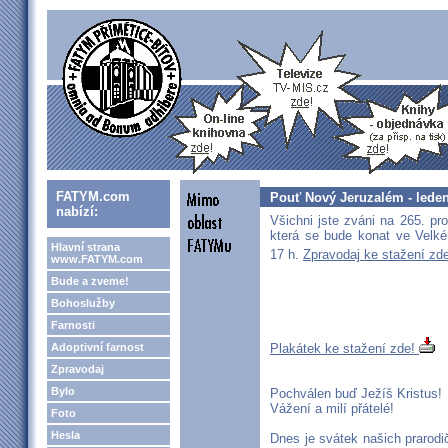
FATYM.com
Pouť Nový Jeruzalém - lede
nabízí:
Všichni jste zváni na 265. p
která se bude konat ve Velk
Hlavní strana
17 h.
Zpravodaj ke stažení zd
www.FATYM.com
Bude a zveme!
Bohoslužby
Farnosti
Adoptivní farnost
Plakátek ke stažení zde!
Zpravodaj
Bylo
Pochválen buď Ježíš Kristus!
Vážení a milí přátelé!
Foto
Hesla
Dnes je svátek našich prarod