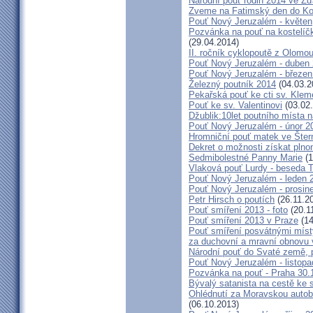
Národní pouť rodin 2014 ve Ž
Zveme na Fatimský den do Koc
Pouť Nový Jeruzalém - květen
Pozvánka na pouť na kostelíč
(29.04.2014)
II. ročník cyklopoutě z Olomo
Pouť Nový Jeruzalém - duben
Pouť Nový Jeruzalém - březen
Železný poutník 2014
(04.03.2
Pekařská pouť ke cti sv. Kle
Pouť ke sv. Valentinovi
(03.02
Džublik:10let poutního místa n
Pouť Nový Jeruzalém - únor 2
Hromniční pouť matek ve Šter
Dekret o možnosti získat plno
Sedmibolestné Panny Marie
(1
Vlaková pouť Lurdy - beseda 
Pouť Nový Jeruzalém - leden 
Pouť Nový Jeruzalém - prosin
Petr Hirsch o poutích
(26.11.2
Pouť smíření 2013 - foto
(20.1
Pouť smíření 2013 v Praze
(14
Pouť smíření posvátnými míst
za duchovní a mravní obnovu 
Národní pouť do Svaté země, p
Pouť Nový Jeruzalém - listop
Pozvánka na pouť - Praha 30.
Bývalý satanista na cestě ke 
Ohlédnutí za Moravskou autobu
(06.10.2013)