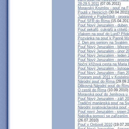
28-29.5.2011
(07.05.2011)
Moravský Krumlov - pouť na F
Poutě v Hejnicích
(30.04.2011)
Jablonné v Podještědí - progr
Pouť SFŘ do Říma
(15.04.201
Pouť Nový Jeruzalém - duben
Pouť pekařů, cukrářů a ctitel
Vlakem na pouť do Lurd? Přide
Pozvánka na pouť k Panně Mar
2. Den pro seniory na Svaté
Pouť Nový Jeruzalém - březen
Pouť Nový Jeruzalém - únor 2
Pouť Nový Jeruzalém - leden 
Pouť Nový Jeruzalém - prosin
Noční křížová cesta na Maria 
Pouť Nový Jeruzalém - listop
Pouť Nový Jeruzalém - říjen 2
Program poutí 2011 v Kosteln
Národní pouť do Říma
(29.09.
Děkovná Národní pouť do Řím
O cestě do Říma
(10.09.2010)
Moravská pouť do Jeníkova u
Pouť Nový Jeruzalém - září 2
Tradiční mariánská pouť na S
Národní svatováclavská pouť 
Pouť nový Jeruzalém - srpen 
Nabídka pomoci se zařízením pě
(26.07.2010)
Pouť v Onšově 2010
(19.07.20
Pouť Nový Jeruzalém - červe