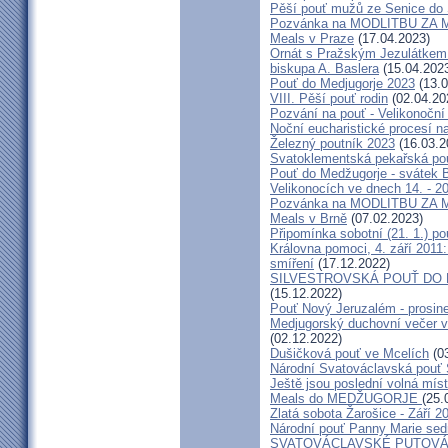
Pěší pouť mužů ze Senice do 
Pozvánka na MODLITBU ZA MÍ
Meals v Praze
(17.04.2023)
Ornát s Pražským Jezulátkem 
biskupa A. Baslera
(15.04.202
Pouť do Medjugorje 2023
(13.0
VIII. Pěší pouť rodin
(02.04.20
Pozvání na pouť - Velikonoční 
Noční eucharistické procesí n
Železný poutník 2023
(16.03.2
Svatoklementská pekařská po
Pouť do Medžugorje - svátek Bo
Velikonocích ve dnech 14. - 20
Pozvánka na MODLITBU ZA MÍ
Meals v Brně
(07.02.2023)
Připomínka sobotní (21. 1.) po
Královna pomoci, 4. září 2011:
smíření
(17.12.2022)
SILVESTROVSKÁ POUŤ DO ME
(15.12.2022)
Pouť Nový Jeruzalém - prosin
Medjugorský duchovní večer v 
(02.12.2022)
Dušičková pouť ve Mcelích
(03
Národní Svatováclavská pouť 
Ještě jsou poslední volná míst
Meals do MEDŽUGORJE
(25.
Zlatá sobota Žarošice - Září 2
Národní pouť Panny Marie sed
SVATOVÁCLAVSKÉ PUTOVÁN