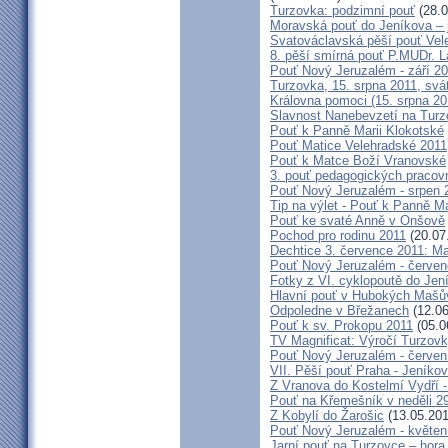
Turzovka: podzimní pouť
(28.0
Moravská pouť do Jeníkova – j
Svatováclavská pěší pouť Vel
8. pěší smírná pouť P.MUDr. 
Pouť Nový Jeruzalém - září 2
Turzovka, 15. srpna 2011, sv
Královna pomoci (15. srpna 2
Slavnost Nanebevzetí na Tur
Pouť k Panně Marii Klokotské
Pouť Matice Velehradské 2011
Pouť k Matce Boží Vranovské
3. pouť pedagogických praco
Pouť Nový Jeruzalém - srpen 
Tip na výlet - Pouť k Panně M
Pouť ke svaté Anně v Onšově
Pochod pro rodinu 2011
(20.07
Dechtice 3. července 2011: Ma
Pouť Nový Jeruzalém - červen
Fotky z VI. cyklopoutě do Jen
Hlavní pouť v Hubokých Mašův
Odpoledne v Břežanech
(12.06
Pouť k sv. Prokopu 2011
(05.0
TV Magnificat: Výročí Turzov
Pouť Nový Jeruzalém - červen
VII. Pěší pouť Praha - Jeníkov 
Z Vranova do Kostelmí Vydří -
Pouť na Křemešník v neděli 2
Z Kobylí do Žarošic
(13.05.201
Pouť Nový Jeruzalém - květen
Jarní pouť na Turzovce – hora