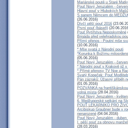
Mariánské poutě u Staré Matk
Pouť Nový Jeruzalém - červe
Hlavní pouť v Hlubokých Maš
S panem Němcem do MEDŽUG
(26.06.2016)
Dívčí pěší pouť 2016
(23.06.2
První pouť (báseň)
(20.06.2016
Pouť Rytířstva Neposkvrněné
Brigáda před velehradskou pou
Přímý přenos - Poutní mše sva
(10.06.2016)
* Mše svatá z Národní pouti
*Korunka k Božímu milosrdenst
(05.06.2016)
Pouť Nový Jeruzalém - červen
* Národní pouť v Krakově již v
* Přímé přenosy TV Noe a Rad
Svatý Kopeček: Pouť Modliteb
Pán zázraků: Úžasný příběh n
(01.05.2016)
POZVÁNKA na františkánskou po
volná místa
(28.04.2016)
Pouť Nový Jeruzalém - květen
6. Medžugorské setkání na Sl
POUŤ LÉKÁRNÍKŮ PRO ŽIVO
Arcibiskup Graubner bude v rod
nenarozené
(04.04.2016)
Pouť Nový Jeruzalém - duben
I. pěší pouť za obnovu manžels
(28.03.2016)