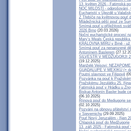
13. květen 2026 - Fatimská p
NOC MILOSTÍ - odprošování, v
Eucharistií v Újezdě u Valašs
Z Třebíče na květnovou pouť 
Mládežnická pěší pouť ze Šu
Smírná pouť u příležitosti svá
2026 Brno
(20.03.2026)
Noční eucharistické procesí n
Mary’s Meals Česká republika
KRÁLOVNA MÍRU v Brně - už 
Smírná pouť za nenarozené dě
Antonínem Baslerem
(27.12.2
SILVESTR V MEDŽUGORJI 28. 1
(19.12.2025)
Manželé Veisovi: NEZAPO
GUADALUPE V MEXIKU (+ dal
Poutní slavnost ve Filipově
(09
Pozvánka na pouť k Pražském
Pražskému Jezulátku 25. říjn
Fatimská pouť v Hrádku u Znoj
Biskup Antonín Basler bude ce
(06.10.2025)
Říjnová pouť do Medjugorje se
(02.10.2025)
Pozvání na obnovu přátelství 
v Sievernichu
(29.09.2025)
Pouť Nový Jeruzalém - říjen 2
Chlapská pouť do Medžugorje
13. září 2025 - Fatimská pouť