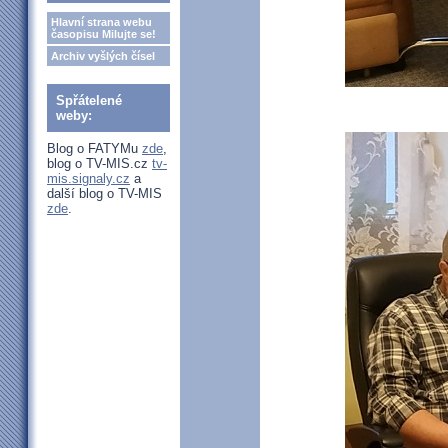
Hlavní strana webu
časopisu Milujte se!
Archiv vyšlých čísel
Spřátelené
weby:
Blog o FATYMu
zde
,
blog o TV-MIS.cz
tv-
mis.signaly.cz
a
další blog o TV-MIS
zde
.