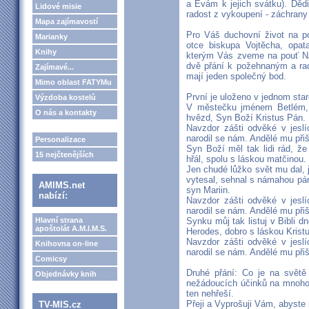
a Evám k jejich svátku). Dědic
Lidové misie
radost z vykoupení - záchrany
Mapa zajímavostí
Pro Váš duchovní život na po
Marianky
otce biskupa Vojtěcha, opat
Knihy
kterým Vás zveme na pouť N
dvě přání k požehnaným a ra
Zajímavé...
mají jeden společný bod.
Mimo oblast FATYMu
První je uloženo v jednom sta
Výzdoba kostelů
V městečku jménem Betlém, 
O nás a kontakty
hvězd, Syn Boží Kristus Pán.
Navzdor zášti odvěké v jesl
narodil se nám. Andělé mu přišli
Personalizace
Syn Boží měl tak lidi rád, ž
15 nejčtenějších
hřál, spolu s láskou matčinou.
Jen chudé lůžko svět mu dal,
vytesal, sehnal s námahou pár
AMIMS.net
syn Mariin.
nabízí:
Navzdor zášti odvěké v jesl
narodil se nám. Andělé mu přišli
Hlavní strana
Synku můj tak listuj v Bibli d
apoštolát A.M.I.M.S.
Herodes, dobro s láskou Krist
Navzdor zášti odvěké v jesl
Knihovna on-line
narodil se nám. Andělé mu přišli
Comicsy
Druhé přání: Co je na světě 
Objednávky knih
nežádoucích účinků na mnoho 
ten nehřeší.
Přeji a Vyprošuji Vám, abyste 
TV-MIS.cz