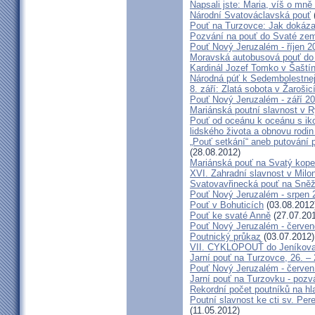
Napsali jste: Maria, víš o mn
Národní Svatováclavská pouť
Pouť na Turzovce: Jak dokázat
Pozvání na pouť do Svaté ze
Pouť Nový Jeruzalém - říjen 2
Moravská autobusová pouť do
Kardinál Jozef Tomko v Šaští
Národná púť k Sedembolestne
8. září: Zlatá sobota v Žarošic
Pouť Nový Jeruzalém - září 2
Mariánská poutní slavnost v 
Pouť od oceánu k oceánu s i
lidského života a obnovu rodin
„Pouť setkání“ aneb putování 
(28.08.2012)
Mariánská pouť na Svatý kope
XVI. Zahradní slavnost v Milo
Svatovavřinecká pouť na Sně
Pouť Nový Jeruzalém - srpen 
Pouť v Bohuticích
(03.08.2012
Pouť ke svaté Anně
(27.07.20
Pouť Nový Jeruzalém - červe
Poutnický průkaz
(03.07.2012)
VII. CYKLOPOUŤ do Jeníkov
Jarní pouť na Turzovce, 26. –
Pouť Nový Jeruzalém - červen
Jarní pouť na Turzovku - poz
Rekordní počet poutníků na hl
Poutní slavnost ke cti sv. Pe
(11.05.2012)