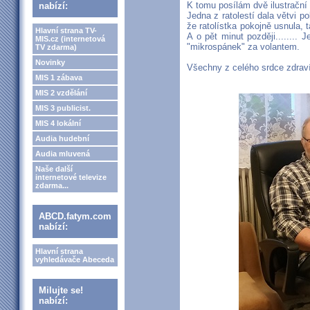
K tomu posílám dvě ilustrační f
nabízí:
Jedna z ratolestí dala větvi p
že ratolístka pokojně usnula, t
Hlavní strana TV-
A o pět minut později........ 
MIS.cz (internetová
"mikrospánek" za volantem.
TV zdarma)
Novinky
Všechny z celého srdce zdraví
MIS 1 zábava
MIS 2 vzdělání
MIS 3 publicist.
MIS 4 lokální
Audia hudební
Audia mluvená
Naše další
internetové televize
zdarma...
ABCD.fatym.com
nabízí:
Hlavní strana
vyhledávače Abeceda
Milujte se!
nabízí: