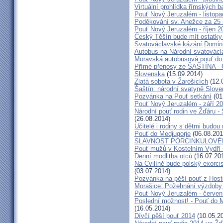
Virtuální prohlídka římských ba
Pouť Nový Jeruzalém - listop
Poděkování sv. Anežce za 25
Pouť Nový Jeruzalém - říjen 2
Český Těšín bude mít ostatky
Svatováclavské kázání Domini
Autobus na Národní svatovácl
Moravská autobusová pouť do
Přímé přenosy ze ŠAŠTÍNA - C
Slovenska
(15.09.2014)
Zlatá sobota v Žarošicích
(12.
Šaštín: národní svatyně Slov
Pozvánka na Pouť setkání
(01
Pouť Nový Jeruzalém - září 2
Národní pouť rodin ve Žďáru -
(26.08.2014)
Učitelé i rodiny s dětmi budo
Pouť do Medjugorje
(06.08.201
SLAVNOST PORCINKULOVÉ
Pouť mužů v Kostelním Vydří 
Denní modlitba otců
(16.07.20
Na Cvilíně bude polský exorci
(03.07.2014)
Pozvánka na pěší pouť z Hos
Morašice: Požehnání výzdoby
Pouť Nový Jeruzalém - červen
Poslední možnost! - Pouť do M
(16.05.2014)
Dívčí pěší pouť 2014
(10.05.2