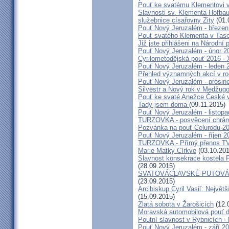
Pouť ke svatému Klementovi v
Slavnosti sv. Klementa Hofbau
služebnice císařovny Zity
(01.
Pouť Nový Jeruzalém - březen
Pouť svatého Klementa v Taso
Již jste přihlášeni na Národní
Pouť Nový Jeruzalém - únor 2
Cyrilometodějská pouť 2016 -
Pouť Nový Jeruzalém - leden 
Přehled významných akcí v r
Pouť Nový Jeruzalém - prosin
Silvestr a Nový rok v Medžugo
Pouť ke svaté Anežce České 
Tady jsem doma
(09.11.2015)
Pouť Nový Jeruzalém - listop
TURZOVKA - posvěcení chrám
Pozvánka na pouť Celurodu 2
Pouť Nový Jeruzalém - říjen 2
TURZOVKA - Přímý přenos TV
Marie Matky Církve
(03.10.201
Slavnost konsekrace kostela 
(28.09.2015)
SVATOVÁCLAVSKÉ PUTOVÁN
(23.09.2015)
Arcibiskup Cyril Vasiľ: Největš
(15.09.2015)
Zlatá sobota v Žarošicích
(12.
Moravská automobilová pouť 
Poutní slavnost v Rybnicích -
Pouť Nový Jeruzalém - září 2