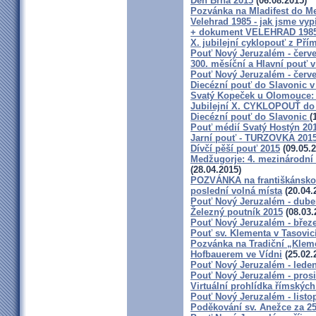
Den Brna 2015
(06.08.2015)
Pozvánka na Mladifest do Me
Velehrad 1985 - jak jsme vyp
+ dokument VELEHRAD 1985 (
X. jubilejní cyklopouť z Pří
Pouť Nový Jeruzalém - červ
300. měsíční a Hlavní pouť
Pouť Nový Jeruzalém - červ
Diecézní pouť do Slavonic v
Svatý Kopeček u Olomouce: 
Jubilejní X. CYKLOPOUŤ do
Diecézní pouť do Slavonic
(
Pouť médií Svatý Hostýn 20
Jarní pouť - TURZOVKA 201
Dívčí pěší pouť 2015
(09.05.2
Medžugorje: 4. mezinárodní 
(28.04.2015)
POZVÁNKA na františkánskou 
poslední volná místa
(20.04.
Pouť Nový Jeruzalém - dube
Železný poutník 2015
(08.03.
Pouť Nový Jeruzalém - břez
Pouť sv. Klementa v Tasovic
Pozvánka na Tradiční „Klem
Hofbauerem ve Vídni
(25.02.
Pouť Nový Jeruzalém - lede
Pouť Nový Jeruzalém - pros
Virtuální prohlídka římských
Pouť Nový Jeruzalém - listo
Poděkování sv. Anežce za 2