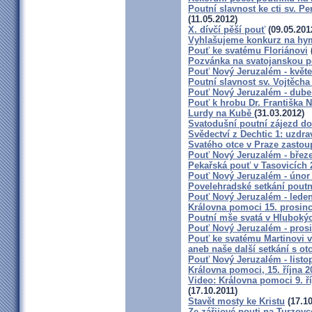
Poutní slavnost ke cti sv. P
(11.05.2012)
X. dívčí pěší pouť
(09.05.201
Vyhlašujeme konkurz na hy
Pouť ke svatému Floriánovi
Pozvánka na svatojanskou po
Pouť Nový Jeruzalém - květ
Poutní slavnost sv. Vojtěcha
Pouť Nový Jeruzalém - dube
Pouť k hrobu Dr. Františka 
Lurdy na Kubě
(31.03.2012)
Svatodušní poutní zájezd d
Svědectví z Dechtic 1: uzdra
Svatého otce v Praze zasto
Pouť Nový Jeruzalém - břez
Pekařská pouť v Tasovicích 
Pouť Nový Jeruzalém - únor
Povelehradské setkání poutn
Pouť Nový Jeruzalém - lede
Královna pomoci 15. prosinc
Poutní mše svatá v Hlubok
Pouť Nový Jeruzalém - pros
Pouť ke svatému Martinovi v
aneb naše další setkání s o
Pouť Nový Jeruzalém - listo
Královna pomoci, 15. října 
Video: Královna pomoci 9. ří
(17.10.2011)
Stavět mosty ke Kristu
(17.10
Ze zářijové pouti na Turzovc