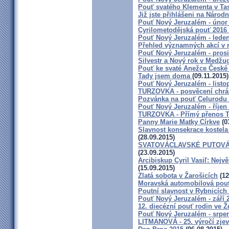
Pouť svatého Klementa v Ta
Již jste přihlášeni na Národ
Pouť Nový Jeruzalém - únor
Cyrilometodějská pouť 2016 
Pouť Nový Jeruzalém - lede
Přehled významných akcí v 
Pouť Nový Jeruzalém - pros
Silvestr a Nový rok v Medžu
Pouť ke svaté Anežce České
Tady jsem doma
(09.11.2015)
Pouť Nový Jeruzalém - listo
TURZOVKA - posvěcení chrá
Pozvánka na pouť Celurodu
Pouť Nový Jeruzalém - říjen
TURZOVKA - Přímý přenos TV
Panny Marie Matky Církve
(0
Slavnost konsekrace kostela
(28.09.2015)
SVATOVÁCLAVSKÉ PUTOVÁ
(23.09.2015)
Arcibiskup Cyril Vasiľ: Nejvě
(15.09.2015)
Zlatá sobota v Žarošicích
(12
Moravská automobilová pou
Poutní slavnost v Rybnicích
Pouť Nový Jeruzalém - září 
12. diecézní pouť rodin ve 
Pouť Nový Jeruzalém - srpe
LITMANOVÁ - 25. výročí zjev