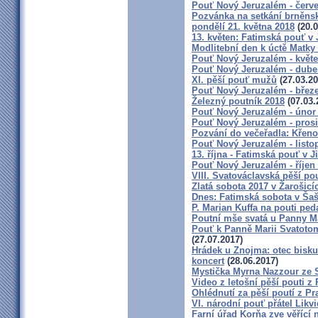
Pouť Nový Jeruzalém - červ
Pozvánka na setkání brněns
pondělí 21. května 2018
(20.0
13. květen: Fatimská pouť v J
Modlitební den k úctě Matky
Pouť Nový Jeruzalém - květ
Pouť Nový Jeruzalém - dube
XI. pěší pouť mužů
(27.03.20
Pouť Nový Jeruzalém - břez
Železný poutník 2018
(07.03.
Pouť Nový Jeruzalém - únor
Pouť Nový Jeruzalém - pros
Pozvání do večeřadla: Křeno
Pouť Nový Jeruzalém - listo
13. října - Fatimská pouť v J
Pouť Nový Jeruzalém - říjen
VIII. Svatováclavská pěší po
Zlatá sobota 2017 v Žarošicích
Dnes: Fatimská sobota v Šaš
P. Marian Kuffa na pouti p
Poutní mše svatá u Panny Ma
Pouť k Panně Marii Svatoto
(27.07.2017)
Hrádek u Znojma: otec bisku
koncert
(28.06.2017)
Mystička Myrna Nazzour ze 
Video z letošní pěší pouti z
Ohlédnutí za pěší poutí z P
VI. národní pouť přátel Likv
Farní úřad Korňa zve věřící