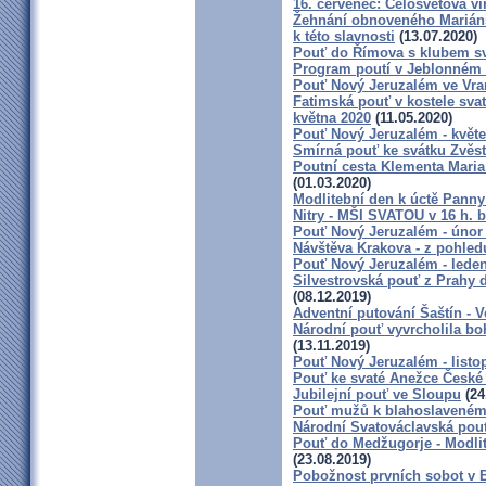
16. červenec: Celosvětová vi
Žehnání obnoveného Mariáns
k této slavnosti
(13.07.2020)
Pouť do Římova s klubem sv
Program poutí v Jeblonném 
Pouť Nový Jeruzalém ve Vra
Fatimská pouť v kostele svat
května 2020
(11.05.2020)
Pouť Nový Jeruzalém - květ
Smírná pouť ke svátku Zvěs
Poutní cesta Klementa Mari
(01.03.2020)
Modlitební den k úctě Panny
Nitry - MŠI SVATOU v 16 h. 
Pouť Nový Jeruzalém - únor
Návštěva Krakova - z pohled
Pouť Nový Jeruzalém - lede
Silvestrovská pouť z Prahy d
(08.12.2019)
Adventní putování Šaštín - V
Národní pouť vyvrcholila bo
(13.11.2019)
Pouť Nový Jeruzalém - listo
Pouť ke svaté Anežce České
Jubilejní pouť ve Sloupu
(24
Pouť mužů k blahoslavené
Národní Svatováclavská pou
Pouť do Medžugorje - Modlit
(23.08.2019)
Pobožnost prvních sobot v Br