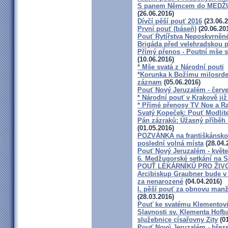
S panem Němcem do MEDŽU
(26.06.2016)
Dívčí pěší pouť 2016
(23.06.2
První pouť (báseň)
(20.06.20
Pouť Rytířstva Neposkvrněn
Brigáda před velehradskou p
Přímý přenos - Poutní mše s
(10.06.2016)
* Mše svatá z Národní pouti
*Korunka k Božímu milosrdens
záznam
(05.06.2016)
Pouť Nový Jeruzalém - červ
* Národní pouť v Krakově již
* Přímé přenosy TV Noe a R
Svatý Kopeček: Pouť Modlit
Pán zázraků: Úžasný příběh 
(01.05.2016)
POZVÁNKA na františkánskou 
poslední volná místa
(28.04.
Pouť Nový Jeruzalém - květ
6. Medžugorské setkání na S
POUŤ LÉKÁRNÍKŮ PRO ŽIVO
Arcibiskup Graubner bude v 
za nenarozené
(04.04.2016)
I. pěší pouť za obnovu manže
(28.03.2016)
Pouť ke svatému Klementovi
Slavnosti sv. Klementa Hofb
služebnice císařovny Zity
(01
Pouť Nový Jeruzalém - břez