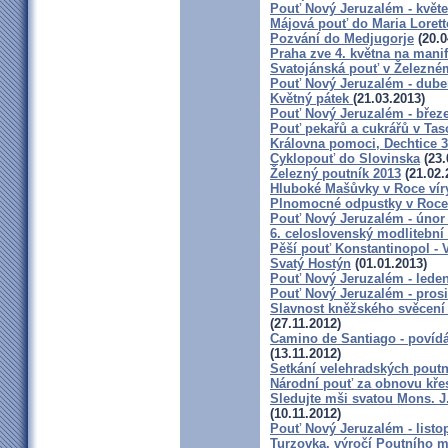
Pouť Nový Jeruzalém - květ
Májová pouť do Maria Loret
Pozvání do Medjugorje
(20.0
Praha zve 4. května na mani
Svatojánská pouť v Železn
Pouť Nový Jeruzalém - dube
Květný pátek
(21.03.2013)
Pouť Nový Jeruzalém - břez
Pouť pekařů a cukrářů v Tas
Královna pomoci, Dechtice 3
Cyklopouť do Slovinska
(23.
Železný poutník 2013
(21.02.
Hluboké Mašůvky v Roce vír
Plnomocné odpustky v Roce 
Pouť Nový Jeruzalém - únor
6. celoslovenský modlitební
Pěší pouť Konstantinopol - 
Svatý Hostýn
(01.01.2013)
Pouť Nový Jeruzalém - lede
Pouť Nový Jeruzalém - pros
Slavnost kněžského svěcení 
(27.11.2012)
Camino de Santiago - povídá
(13.11.2012)
Setkání velehradských poutn
Národní pouť za obnovu kře
Sledujte mši svatou Mons. J.
(10.11.2012)
Pouť Nový Jeruzalém - listo
Turzovka, výročí Poutního m