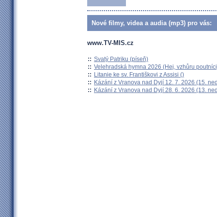
Nové filmy, videa a audia (mp3) pro vás:
www.TV-MIS.cz
::
Svatý Patriku (píseň)
::
Velehradská hymna 2026 (Hej, vzhůru poutníci
::
Litanie ke sv. Františkovi z Assisi ()
::
Kázání z Vranova nad Dyjí 12. 7. 2026 (15. ne
::
Kázání z Vranova nad Dyjí 28. 6. 2026 (13. ne