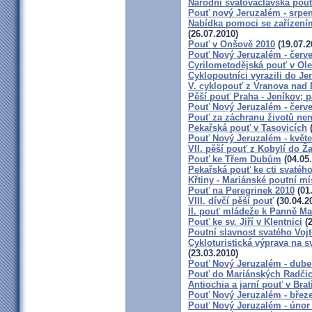
Národní svatováclavská pouť
Pouť nový Jeruzalém - srpe
Nabídka pomoci se zařízením 
(26.07.2010)
Pouť v Onšově 2010
(19.07.2
Pouť Nový Jeruzalém - červ
Cyrilometodějská pouť v Ol
Cyklopoutníci vyrazili do Je
V. cyklopouť z Vranova nad 
Pěší pouť Praha - Jeníkov; p
Pouť Nový Jeruzalém - červ
Pouť za záchranu životů ne
Pekařská pouť v Tasovicích
(
Pouť Nový Jeruzalém - květ
VII. pěší pouť z Kobylí do Ž
Pouť ke Třem Dubům
(04.05
Pekařská pouť ke cti svatéh
Křtiny - Mariánské poutní mí
Pouť na Peregrinek 2010
(01
VIII. dívčí pěší pouť
(30.04.2
II. pouť mládeže k Panně Mar
Pouť ke sv. Jiří v Klentnici
(2
Poutní slavnost svatého Voj
Cykloturistická výprava na s
(23.03.2010)
Pouť Nový Jeruzalém - dube
Pouť do Mariánských Radči
Antiochia a jarní pouť v Brat
Pouť Nový Jeruzalém - břez
Pouť Nový Jeruzalém - únor