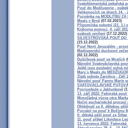
Svatoklementská pekařská p
Pouť do Medžugorje - svátek 
Velikonocích ve dnech 14. - 2
Pozvánka na MODLITBU ZA M
Meals v Brně
(07.02.2023)
Připomínka sobotní (21. 1.) p
Královna pomoci, 4. září 201
svátosti smíření
(17.12.2022)
SILVESTROVSKÁ POUŤ DO ME
(15.12.2022)
Pouť Nový Jeruzalém - pros
Medjugorský duchovní večer 
(02.12.2022)
Dušičková pouť ve Mcelích
(
Národní Svatováclavská pouť
Ještě jsou poslední volná mí
Mary´s Meals do MEDŽUGO
Zlatá sobota Žarošice - Září 
Národní pouť Panny Marie s
SVATOVÁCLAVSKÉ PUTOVÁ
Porciunkule v Jablunkově
(1
13. září 2022: Fatimská pouť 
Mimořádná výzva otce Marka -
Noční eucharistické procesí
Ohlédnutí za II. dětskou pěší
Pozvání na pouť k Božímu M
II. dětská pěší pouť ze Štíta
11. pouť přátel Likvidace Le
13. července 2022: Fatimská 
Aktualizováno 28. 6. - VL