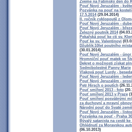
Zveme na Fatimský den do K
Pouť Nový Jeruzalém - květ
Pozvánka na pouť na kostel
17.5.2014
(29.04.2014)
II. ročník cyklopoutě z Olo
Pouť Nový Jeruzalém - dube
Pouť Nový Jeruzalém - břez
Železný poutník 2014
(04.03.
Pekařská pouť ke cti sv. Kl
Pouť ke sv. Valentinovi
(03.0
Džublik:10let poutního místa
(30.01.2014)
Pouť Nový Jeruzalém - únor
Hromniční pouť matek ve Št
Dekret o možnosti získat pl
Sedmibolestné Panny Marie
Vlaková pouť Lurdy - beseda
Pouť Nový Jeruzalém - lede
Pouť Nový Jeruzalém - pros
Petr Hirsch o poutích
(26.11.
Pouť smíření 2013 - foto
(20.
Pouť smíření 2013 v Praze
(1
Pouť smíření posvátnými mí
za duchovní a mravní obnov
Národní pouť do Svaté země
Pouť Nový Jeruzalém - listo
Pozvánka na pouť - Praha 30
Bývalý satanista na cestě ke
Ohlédnutí za Moravskou auto
(06.10.2013)