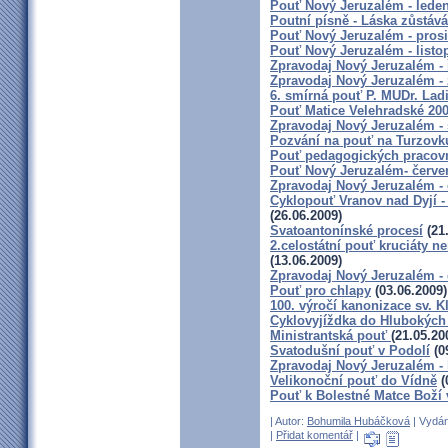
Pouť Nový Jeruzalém - lede
Poutní písně - Láska zůstává
Pouť Nový Jeruzalém - pros
Pouť Nový Jeruzalém - listo
Zpravodaj Nový Jeruzalém - 
Zpravodaj Nový Jeruzalém - 
6. smírná pouť P. MUDr. Lad
Pouť Matice Velehradské 20
Zpravodaj Nový Jeruzalém -
Pozvání na pouť na Turzovk
Pouť pedagogických pracovn
Pouť Nový Jeruzalém- červe
Zpravodaj Nový Jeruzalém -
Cyklopouť Vranov nad Dyjí - 
(26.06.2009)
Svatoantonínské procesí
(21
2.celostátní pouť kruciáty
(13.06.2009)
Zpravodaj Nový Jeruzalém - 
Pouť pro chlapy
(03.06.2009)
100. výročí kanonizace sv. 
Cyklovyjíždka do Hlubokýc
Ministrantská pouť
(21.05.20
Svatodušní pouť v Podolí
(0
Zpravodaj Nový Jeruzalém - 
Velikonoční pouť do Vídně
(
Pouť k Bolestné Matce Boží
| Autor:
Bohumila Hubáčková
| Vydán
|
Přidat komentář
|