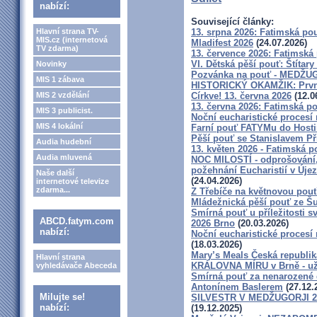
nabízí:
Související články:
Hlavní strana TV-
13. srpna 2026: Fatimská po
MIS.cz (internetová
Mladifest 2026
(24.07.2026)
TV zdarma)
13. července 2026: Fatimská
VI. Dětská pěší pouť: Štítary
Novinky
Pozvánka na pouť - MEDŽUGO
MIS 1 zábava
HISTORICKÝ OKAMŽIK: První 
MIS 2 vzdělání
Církve! 13. června 2026
(12.0
13. června 2026: Fatimská p
MIS 3 publicist.
Noční eucharistické procesí 
MIS 4 lokální
Farní pouť FATYMu do Host
Pěší pouť se Stanislavem P
Audia hudební
13. květen 2026 - Fatimská 
Audia mluvená
NOC MILOSTÍ - odprošování, 
požehnání Eucharistií v Úje
Naše další
(24.04.2026)
internetové televize
zdarma...
Z Třebíče na květnovou pou
Mládežnická pěší pouť ze Š
Smírná pouť u příležitosti s
ABCD.fatym.com
2026 Brno
(20.03.2026)
nabízí:
Noční eucharistické procesí
(18.03.2026)
Mary’s Meals Česká republik
Hlavní strana
KRÁLOVNA MÍRU v Brně - už
vyhledávače Abeceda
Smírná pouť za nenarozené d
Antonínem Baslerem
(27.12.
Milujte se!
SILVESTR V MEDŽUGORJI 28. 1
nabízí:
(19.12.2025)