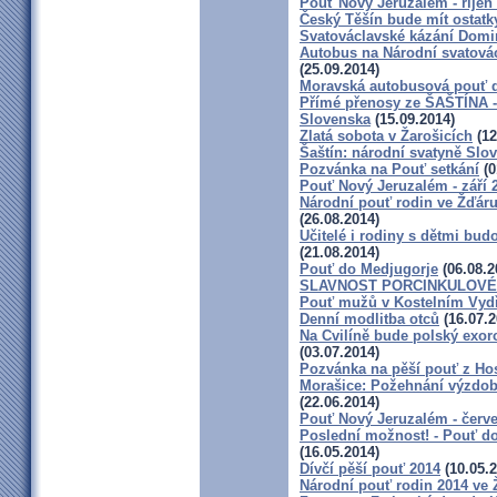
Pouť Nový Jeruzalém - říjen
Český Těšín bude mít ostatk
Svatováclavské kázání Domi
Autobus na Národní svatovác
(25.09.2014)
Moravská autobusová pouť 
Přímé přenosy ze ŠAŠTÍNA -
Slovenska
(15.09.2014)
Zlatá sobota v Žarošicích
(12
Šaštín: národní svatyně Slo
Pozvánka na Pouť setkání
(0
Pouť Nový Jeruzalém - září 
Národní pouť rodin ve Žďáru
(26.08.2014)
Učitelé i rodiny s dětmi bu
(21.08.2014)
Pouť do Medjugorje
(06.08.2
SLAVNOST PORCINKULOV
Pouť mužů v Kostelním Vydř
Denní modlitba otců
(16.07.2
Na Cvilíně bude polský exorc
(03.07.2014)
Pozvánka na pěší pouť z Ho
Morašice: Požehnání výzdob
(22.06.2014)
Pouť Nový Jeruzalém - červ
Poslední možnost! - Pouť do
(16.05.2014)
Dívčí pěší pouť 2014
(10.05.2
Národní pouť rodin 2014 ve