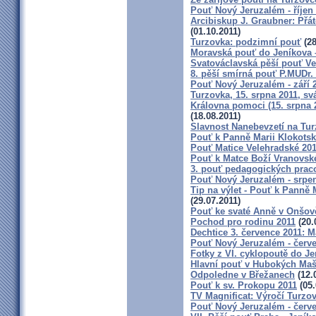
Pouť Nový Jeruzalém - říjen
Arcibiskup J. Graubner: Přá
(01.10.2011)
Turzovka: podzimní pouť
(28
Moravská pouť do Jeníkova – 
Svatováclavská pěší pouť Ve
8. pěší smírná pouť P.MUDr.
Pouť Nový Jeruzalém - září 
Turzovka, 15. srpna 2011, s
Královna pomoci (15. srpna 
(18.08.2011)
Slavnost Nanebevzetí na Tu
Pouť k Panně Marii Klokots
Pouť Matice Velehradské 20
Pouť k Matce Boží Vranovsk
3. pouť pedagogických pra
Pouť Nový Jeruzalém - srpe
Tip na výlet - Pouť k Panně 
(29.07.2011)
Pouť ke svaté Anně v Onšov
Pochod pro rodinu 2011
(20.
Dechtice 3. července 2011: M
Pouť Nový Jeruzalém - červ
Fotky z VI. cyklopoutě do J
Hlavní pouť v Hubokých Mašů
Odpoledne v Břežanech
(12.
Pouť k sv. Prokopu 2011
(05.
TV Magnificat: Výročí Turzo
Pouť Nový Jeruzalém - červ