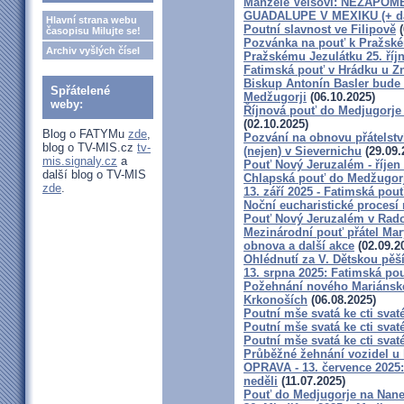
Manželé Veisovi: NEZAPO
GUADALUPE V MEXIKU (+ dal
Hlavní strana webu
Poutní slavnost ve Filipově
(
časopisu Milujte se!
Pozvánka na pouť k Pražské
Archiv vyšlých čísel
Pražskému Jezulátku 25. říj
Fatimská pouť v Hrádku u Zn
Biskup Antonín Basler bude
Spřátelené
Medžugorji
(06.10.2025)
weby:
Říjnová pouť do Medjugorje 
(02.10.2025)
Blog o FATYMu
zde
,
Pozvání na obnovu přátelstv
blog o TV-MIS.cz
tv-
(nejen) v Sievernichu
(29.09.
mis.signaly.cz
a
Pouť Nový Jeruzalém - říjen
další blog o TV-MIS
Chlapská pouť do Medžugor
zde
.
13. září 2025 - Fatimská po
Noční eucharistické procesí 
Pouť Nový Jeruzalém v Rados
Mezinárodní pouť přátel Mar
obnova a další akce
(02.09.2
Ohlédnutí za V. Dětskou pěší
13. srpna 2025: Fatimská po
Požehnání nového Mariánskéh
Krkonoších
(06.08.2025)
Poutní mše svatá ke cti svat
Poutní mše svatá ke cti sva
Poutní mše svatá ke cti sva
Průběžné žehnání vozidel u k
OPRAVA - 13. července 2025:
neděli
(11.07.2025)
Pouť do Medjugorje na Nane