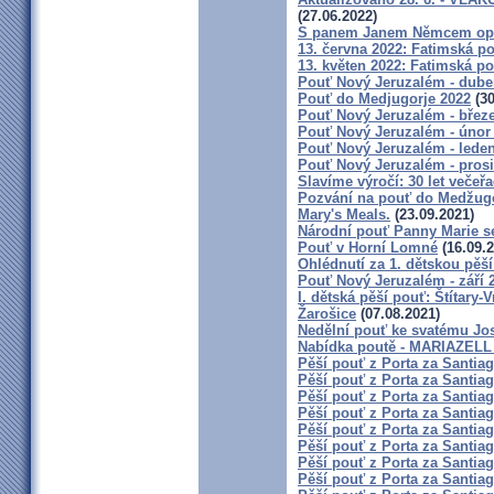
(27.06.2022)
S panem Janem Němcem opě
13. června 2022: Fatimská po
13. květen 2022: Fatimská po
Pouť Nový Jeruzalém - dube
Pouť do Medjugorje 2022
(30
Pouť Nový Jeruzalém - břez
Pouť Nový Jeruzalém - únor
Pouť Nový Jeruzalém - lede
Pouť Nový Jeruzalém - pros
Slavíme výročí: 30 let večeř
Pozvání na pouť do Medžugor
Mary's Meals.
(23.09.2021)
Národní pouť Panny Marie s
Pouť v Horní Lomné
(16.09.2
Ohlédnutí za 1. dětskou pěší
Pouť Nový Jeruzalém - září 
I. dětská pěší pouť: Štítary-
Žarošice
(07.08.2021)
Nedělní pouť ke svatému Jo
Nabídka poutě - MARIAZELL 
Pěší pouť z Porta za Santia
Pěší pouť z Porta za Santia
Pěší pouť z Porta za Santiag
Pěší pouť z Porta za Santia
Pěší pouť z Porta za Santia
Pěší pouť z Porta za Santia
Pěší pouť z Porta za Santia
Pěší pouť z Porta za Santia