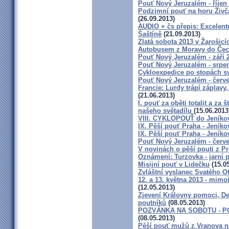
Pouť Nový Jeruzalém - říjen
Podzimní pouť na horu Živčá
(26.09.2013)
AUDIO + čs přepis: Excelentn
Šaštíně
(21.09.2013)
Zlatá sobota 2013 v Žarošicí
Autobusem z Moravy do Če
Pouť Nový Jeruzalém - září 
Pouť Nový Jeruzalém - srpe
Cykloexpedice po stopách sv
Pouť Nový Jeruzalém - červ
Francie: Lurdy trápí záplav
(21.06.2013)
I. pouť za oběti totalit a z
našeho světadílu
(15.06.2013
VIII. CYKLOPOUŤ do Jeníko
IX. Pěší pouť Praha - Jeníko
IX. Pěší pouť Praha - Jeníko
Pouť Nový Jeruzalém - červ
V novinách o pěší pouti z P
Oznámení: Turzovka - jarní p
Misijní pouť v Lidečku
(15.05
Zvláštní vyslanec Svatého O
12. a 13. května 2013 - mim
(12.05.2013)
Zjevení Královny pomoci, Dec
poutníků
(08.05.2013)
POZVÁNKA NA SOBOTU - P
(08.05.2013)
Pěší pouť mužů z Vranova na