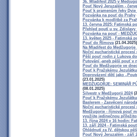
36. Mladifest 2025 v Medjugo
Pouť Nový Jeruzalém - červ
Pouť k pramenům řeky Dyje
Pozvánka na pouť do Prahy
Pozvánka k modlitbě za Prah
13. června 2025: Fatimská p
Přehled poutí u sv. Zdislavy
Pozvánka na pouť - MEDŽUGO
13. květen 2025 - Fatimská 
Pouť do Římova
(21.04.2025)
Na Mladifest do Medžugorje 
Noční eucharistické procesí
Pěší pouť rodin z Lukova do
Putování -aneb pěší pouť v n
Pouť do Medžugorje ve dnech
Pouť k Pražskému Jezulátku
Doprovázení dětí jako „Pout
(23.01.2025)
MEDŽUGORJE: SEMINÁŘ PŮS
(08.01.2025)
Silvestr v Medžugorji 2024
(2
Pouť k Pražskému Jezulátku
Baslerem - Zasvěcení národa
Noční eucharistické procesí 
Medžugorje - říjnová pouť 
využijte jedinečnou příležito
13. října 2024 v 16 hodin: F
13. září 2024 - Fatimská po
Ohlédnutí za IV. dětskou pěš
Pouť Nový Jeruzalém - září 