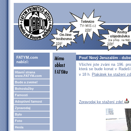
FATYM.com
Pouť Nový Jeruzalém - dube
nabízí:
Všichni jste zváni na 196. p
která se bude konat v Radeš
Hlavní strana
v 18 h.
Plakátek ke stažení z
www.FATYM.com
Bude a zveme!
Bohoslužby
Farnosti
Adoptivní farnost
Zpravodaj ke stažení zde!
Zpravodaj
Bylo
Foto
Hesla