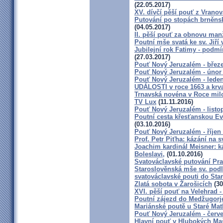
(22.05.2017)
XV. dívčí pěší pouť z Vranov
Putování po stopách brněns
(04.05.2017)
II. pěší pouť za obnovu manž
Poutní mše svatá ke sv. Jiří 
Jubilejní rok Fatimy - podm
(27.03.2017)
Pouť Nový Jeruzalém - břez
Pouť Nový Jeruzalém - únor
Pouť Nový Jeruzalém - lede
UDÁLOSTI v roce 1663 a krv
Trnavská novéna v Roce milos
TV Lux
(11.11.2016)
Pouť Nový Jeruzalém - listo
Poutní cesta křesťanskou Ev
(03.10.2016)
Pouť Nový Jeruzalém - říjen
Prof. Petr Piťha: kázání na s
Joachim kardinál Meisner: k
Boleslavi,
(01.10.2016)
Svatováclavské putování Prah
Staroslověnská mše sv. podle
svatováclavské pouti do Star
Zlatá sobota v Žarošicích
(30
XVI. pěší pouť na Velehrad - 
Poutní zájezd do Medžugorje
Mariánské poutě u Staré Mat
Pouť Nový Jeruzalém - červ
Hlavní pouť v Hlubokých M