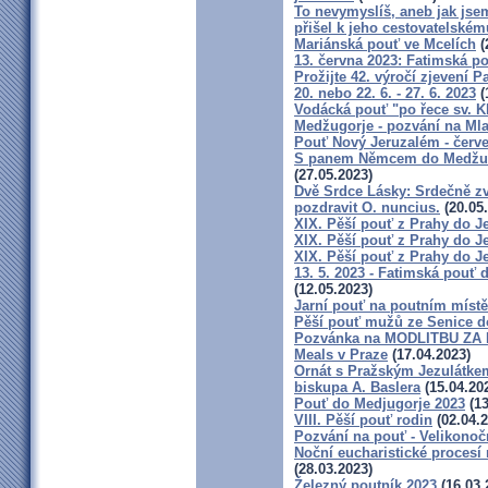
To nevymyslíš, aneb jak jse
přišel k jeho cestovatelské
Mariánská pouť ve Mcelích
(
13. června 2023: Fatimská po
Prožijte 42. výročí zjevení 
20. nebo 22. 6. - 27. 6. 2023
(
Vodácká pouť "po řece sv. 
Medžugorje - pozvání na Mla
Pouť Nový Jeruzalém - červ
S panem Němcem do Medžugor
(27.05.2023)
Dvě Srdce Lásky: Srdečně zv
pozdravit O. nuncius.
(20.05
XIX. Pěší pouť z Prahy do Je
XIX. Pěší pouť z Prahy do Je
XIX. Pěší pouť z Prahy do Je
13. 5. 2023 - Fatimská pouť d
(12.05.2023)
Jarní pouť na poutním místě
Pěší pouť mužů ze Senice d
Pozvánka na MODLITBU ZA M
Meals v Praze
(17.04.2023)
Ornát s Pražským Jezulátkem
biskupa A. Baslera
(15.04.20
Pouť do Medjugorje 2023
(13
VIII. Pěší pouť rodin
(02.04.2
Pozvání na pouť - Velikonočn
Noční eucharistické procesí
(28.03.2023)
Železný poutník 2023
(16.03.