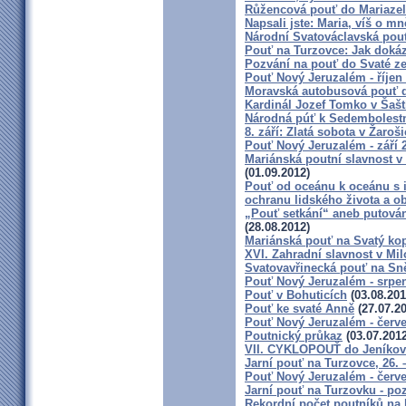
Růžencová pouť do Mariazel
Napsali jste: Maria, víš o m
Národní Svatováclavská pou
Pouť na Turzovce: Jak dokáz
Pozvání na pouť do Svaté z
Pouť Nový Jeruzalém - říjen
Moravská autobusová pouť d
Kardinál Jozef Tomko v Šašt
Národná púť k Sedembolest
8. září: Zlatá sobota v Žaroš
Pouť Nový Jeruzalém - září 
Mariánská poutní slavnost v
(01.09.2012)
Pouť od oceánu k oceánu s 
ochranu lidského života a o
„Pouť setkání“ aneb putován
(28.08.2012)
Mariánská pouť na Svatý ko
XVI. Zahradní slavnost v Mil
Svatovavřinecká pouť na S
Pouť Nový Jeruzalém - srpe
Pouť v Bohuticích
(03.08.201
Pouť ke svaté Anně
(27.07.20
Pouť Nový Jeruzalém - červ
Poutnický průkaz
(03.07.2012
VII. CYKLOPOUŤ do Jeníkov
Jarní pouť na Turzovce, 26. 
Pouť Nový Jeruzalém - červ
Jarní pouť na Turzovku - po
Rekordní počet poutníků na 