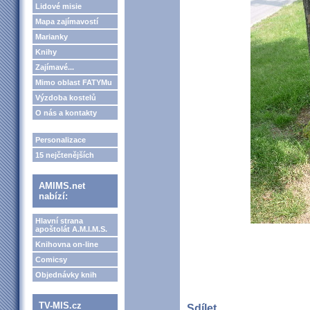
Lidové misie
Mapa zajímavostí
Marianky
Knihy
Zajímavé...
Mimo oblast FATYMu
Výzdoba kostelů
O nás a kontakty
Personalizace
15 nejčtenějších
AMIMS.net
nabízí:
Hlavní strana
apoštolát A.M.I.M.S.
Knihovna on-line
Comicsy
Objednávky knih
TV-MIS.cz
Sdílet