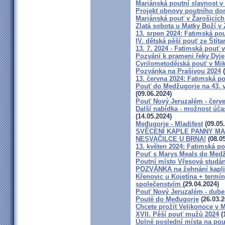
Mariánská poutní slavnost v
Projekt obnovy poutního do
Mariánská pouť v Žarošicích
Zlatá sobota u Matky Boží v 
13. srpen 2024: Fatimská pou
IV. dětská pěší pouť ze Štít
13. 7. 2024 - Fatimská pouť v
Pozvání k prameni řeky Dyje
Cyrilometodějská pouť v Mik
Pozvánka na Prašivou 2024
(
13. června 2024: Fatimská po
Pouť do Medžugorje na 43. výr
(09.06.2024)
Pouť Nový Jeruzalém - červ
Další nabídka - možnost úča
(14.05.2024)
Međugorje - Mladifest
(09.05
SVĚCENÍ KAPLE PANNY MAR
NESVAČILCE U BRNA!
(08.05
13. květen 2024: Fatimská po
Pouť s Marys Meals do Medž
Poutní místo Vřesová studá
POZVÁNKA na žehnání kaplič
Křenovic u Kojetína + termí
společenstvím
(29.04.2024)
Pouť Nový Jeruzalém - dube
Poutě do Međugorje
(26.03.2
Chcete prožít Velikonoce v
XVII. Pěší pouť mužů 2024
(
Úplně poslední místa na 