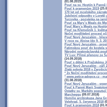
(01.08.2019)
Pouť na sv. Hostýn k Panně 
Pouť k pramenům 2019
(25.0
170 let od mcelského zázrak
Jubilejní odpustky v Loretě 
Turzovka - pozvánka na jarní
Pouť za Mary´s Meals do Me
Pouť Mary´s Meals na Hostý
Pouť na Křemešník 1. květn
Noční modlitební procesí oč
Pouť Nový Jeruzalém - břez
V roce sv. Aloise (do 9. 3. 2
Pouť Nový Jeruzalém - pros
Fatimskou pouť do kostela s
Národní svatováclavská pou
TV Lux: Přímé přenosy ze Š
(14.09.2018)
Pouť s dětmi k Pražskému Je
Pouť Nový Jeruzalém - září 
Zlatá sobota 2018 v Žarošicích
* 2x Noční modlitební proces
* www.petice-adopce.cz - mate
(31.08.2018)
Pouť Nový Jeruzalém - srpe
Pouť k Panně Marii Svatotom
Ostatky sv. Markéty poputuj
Marcheggu
(09.07.2018)
Homilie arcibiskupa Jana Gr
Velehrad, 5. července 2018
(0
Pouť k pramenům 2018
(01.0