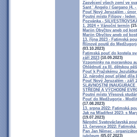
Zasvěcení všech zemí ve sva
Sant ' Angelo / Gargano (4. - 
Pouť Nový Jeruzalém - únor
Poutní místo Filipov - leden
Pozvánka - SILVESTROVSKÁ
1. 2024 + Vánoční termín
(15
Mariin Obyčtov aneb od koste
Mariin Obyčtov aneb od koste
13. října 2023 - Fatimská pou
Říjnové poutě do Medžugorj
(03.10.2023)
Fatimská pouť do kostela sva
září 2023
(10.09.2023)
Vzpomínky na moravskou au
Ohlédnutí za III. dětskou pěš
Pouť k Pražskému Jezulátku 
12. národní pouť přátel díla 
Pouť Nový Jeruzalém - září 
SLAVNOSTNÍ INAUGURACE 
STŘEDNÍ A VÝCHODNÍ EVR
Poutní místo Vřesová studá
Pouť do Medžugorje - Modlit
(17.08.2023)
13. srpna 2022: Fatimská pou
Jak na Mladifest 2023: s M
(19.07.2023)
Národní Svatováclavská pou
13. července 2022: Fatimská 
Pan Jan Němec - organizátor 
jubileum
(05.07.2023)