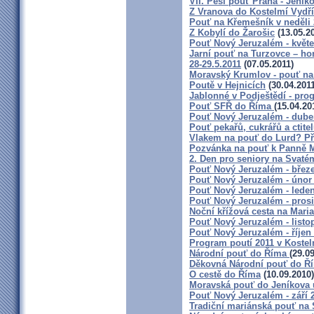
VII. Pěší pouť Praha - Jeníkov
Z Vranova do Kostelmí Vydří 
Pouť na Křemešník v neděli 
Z Kobylí do Žarošic
(13.05.2
Pouť Nový Jeruzalém - květe
Jarní pouť na Turzovce – hor
28-29.5.2011
(07.05.2011)
Moravský Krumlov - pouť na
Poutě v Hejnicích
(30.04.2011
Jablonné v Podještědí - pro
Pouť SFŘ do Říma
(15.04.20
Pouť Nový Jeruzalém - dube
Pouť pekařů, cukrářů a ctite
Vlakem na pouť do Lurd? Při
Pozvánka na pouť k Panně M
2. Den pro seniory na Svat
Pouť Nový Jeruzalém - břez
Pouť Nový Jeruzalém - únor
Pouť Nový Jeruzalém - lede
Pouť Nový Jeruzalém - pros
Noční křížová cesta na Maria
Pouť Nový Jeruzalém - listo
Pouť Nový Jeruzalém - říjen
Program poutí 2011 v Kostel
Národní pouť do Říma
(29.0
Děkovná Národní pouť do Ř
O cestě do Říma
(10.09.2010)
Moravská pouť do Jeníkova
Pouť Nový Jeruzalém - září 
Tradiční mariánská pouť na 