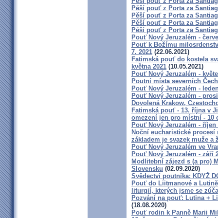
Pěší pouť z Porta za Santia
Pěší pouť z Porta za Santiag
Pěší pouť z Porta za Santia
Pěší pouť z Porta za Santia
Pěší pouť z Porta za Santia
Pouť Nový Jeruzalém - červ
Pouť k Božímu milosrdenství 
7. 2021
(22.06.2021)
Fatimská pouť do kostela sva
května 2021
(10.05.2021)
Pouť Nový Jeruzalém - květ
Poutní místa severních Čech
Pouť Nový Jeruzalém - lede
Pouť Nový Jeruzalém - pros
Dovolená Krakow, Czestoch
Fatimská pouť - 13. října v J
omezení jen pro místní - 10 
Pouť Nový Jeruzalém - říjen
Noční eucharistické procesí
základem je svazek muže a 
Pouť Nový Jeruzalém ve Vra
Pouť Nový Jeruzalém - září 
Modlitební zájezd s (a pr
Slovensku
(02.09.2020)
Svědectví poutníka: KDYŽ 
Pouť do Liitmanové a Lutině
liturgií, kterých jsme se zúča
Pozvání na pouť: Lutina + L
(18.08.2020)
Pouť rodin k Panně Marii Mi