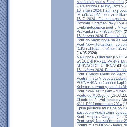
Mariánská pouť v Žarošicích
(
Zlatá sobota u Matky Boží v Ž
13. srpen 2024: Fatimská pouť 
IV. dětská pěší pouť ze Štítar
13. 7. 2024 - Fatimská pouť v J
Pozvání k prameni řeky Dyje
(
Cyrilometodějská pouť v Mikul
Pozvánka na Prašivou 2024
(2
13. června 2024: Fatimská pouť
Pouť do Medžugorje na 43. výro
Pouť Nový Jeruzalém - červen
Další nabídka - možnost účast
(14.05.2024)
Međugorje - Mladifest
(09.05.2
SVĚCENÍ KAPLE PANNY MAR
NESVAČILCE U BRNA!
(08.05
13. květen 2024: Fatimská pouť
Pouť s Marys Meals do Medžug
Poutní místo Vřesová studánk
POZVÁNKA na žehnání kapličk
Kojetína + termíny poutí do M
Pouť Nový Jeruzalém - duben
Poutě do Međugorje
(26.03.20
Chcete prožít Velikonoce v M
XVII. Pěší pouť mužů 2024
(16
Úplně poslední místa na po
Zasvěcení všech zemí ve svat
Sant ' Angelo / Gargano (4. - 1
Pouť Nový Jeruzalém - únor 2
Poutní místo Filipov - leden 2