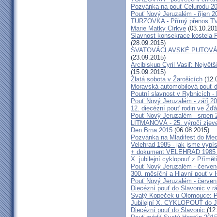
Pozvánka na pouť Celurodu 2
Pouť Nový Jeruzalém - říjen 2
TURZOVKA - Přímý přenos TV
Marie Matky Církve
(03.10.201
Slavnost konsekrace kostela 
(28.09.2015)
SVATOVÁCLAVSKÉ PUTOVÁN
(23.09.2015)
Arcibiskup Cyril Vasiľ: Největš
(15.09.2015)
Zlatá sobota v Žarošicích
(12.
Moravská automobilová pouť 
Poutní slavnost v Rybnicích -
Pouť Nový Jeruzalém - září 2
12. diecézní pouť rodin ve Ž
Pouť Nový Jeruzalém - srpen 
LITMANOVÁ - 25. výročí zjeve
Den Brna 2015
(06.08.2015)
Pozvánka na Mladifest do Medž
Velehrad 1985 - jak jsme vypís
+ dokument VELEHRAD 1985 (P
X. jubilejní cyklopouť z Přímě
Pouť Nový Jeruzalém - červe
300. měsíční a Hlavní pouť 
Pouť Nový Jeruzalém - červen
Diecézní pouť do Slavonic v 
Svatý Kopeček u Olomouce: P
Jubilejní X. CYKLOPOUŤ do J
Diecézní pouť do Slavonic
(12