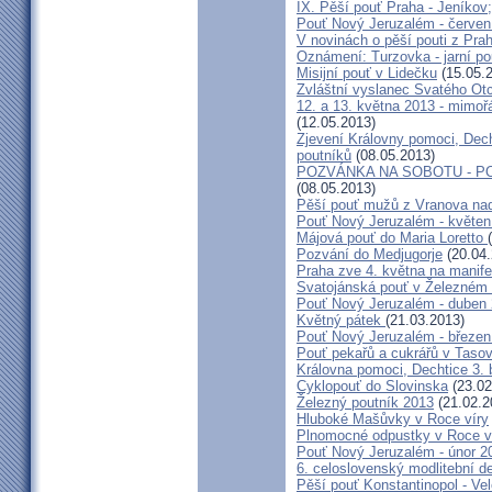
IX. Pěší pouť Praha - Jeníkov
Pouť Nový Jeruzalém - červen
V novinách o pěší pouti z Pra
Oznámení: Turzovka - jarní po
Misijní pouť v Lidečku
(15.05.
Zvláštní vyslanec Svatého Otc
12. a 13. května 2013 - mimo
(12.05.2013)
Zjevení Královny pomoci, Dech
poutníků
(08.05.2013)
POZVÁNKA NA SOBOTU - P
(08.05.2013)
Pěší pouť mužů z Vranova nad
Pouť Nový Jeruzalém - květen
Májová pouť do Maria Loretto
Pozvání do Medjugorje
(20.04.
Praha zve 4. května na manife
Svatojánská pouť v Železném
Pouť Nový Jeruzalém - duben
Květný pátek
(21.03.2013)
Pouť Nový Jeruzalém - březen
Pouť pekařů a cukrářů v Taso
Královna pomoci, Dechtice 3.
Cyklopouť do Slovinska
(23.02
Železný poutník 2013
(21.02.2
Hluboké Mašůvky v Roce víry
Plnomocné odpustky v Roce ví
Pouť Nový Jeruzalém - únor 2
6. celoslovenský modlitební d
Pěší pouť Konstantinopol - Ve