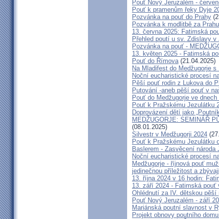
Pouť Nový Jeruzalém - červe
Pouť k pramenům řeky Dyje 2
Pozvánka na pouť do Prahy
(2
Pozvánka k modlitbě za Prahu
13. června 2025: Fatimská po
Přehled poutí u sv. Zdislavy v
Pozvánka na pouť - MEDŽUGOR
13. květen 2025 - Fatimská p
Pouť do Římova
(21.04.2025)
Na Mladifest do Medžugorje s
Noční eucharistické procesí n
Pěší pouť rodin z Lukova do P
Putování -aneb pěší pouť v na
Pouť do Medžugorje ve dnech 2
Pouť k Pražskému Jezulátku 
Doprovázení dětí jako „Poutní
MEDŽUGORJE: SEMINÁŘ PŮST
(08.01.2025)
Silvestr v Medžugorji 2024
(27
Pouť k Pražskému Jezulátku d
Baslerem - Zasvěcení národa 
Noční eucharistické procesí n
Medžugorje - říjnová pouť mu
jedinečnou příležitost a zbývaj
13. října 2024 v 16 hodin: Fa
13. září 2024 - Fatimská pouť
Ohlédnutí za IV. dětskou pěší
Pouť Nový Jeruzalém - září 2
Mariánská poutní slavnost v R
Projekt obnovy poutního domu