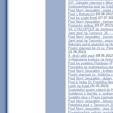
XVI. Zahradní slavnost v Milo
Svatovavřinecká pouť na Sně
Pouť Nový Jeruzalém - srpen 
Pouť v Bohuticích
(03.08.2012
Pouť ke svaté Anně
(27.07.20
Pouť Nový Jeruzalém - červe
Poutnický průkaz
(03.07.2012)
VII. CYKLOPOUŤ do Jeníkov
Jarní pouť na Turzovce, 26. –
Pouť Nový Jeruzalém - červen
Jarní pouť na Turzovku - poz
Rekordní počet poutníků na hl
Poutní slavnost ke cti sv. Pe
(11.05.2012)
X. dívčí pěší pouť
(09.05.2012
Vyhlašujeme konkurz na hymn
Pouť ke svatému Floriánovi
(2
Pozvánka na svatojanskou pou
Pouť Nový Jeruzalém - květen
Poutní slavnost sv. Vojtěcha 
Pouť Nový Jeruzalém - duben
Pouť k hrobu Dr. Františka No
Lurdy na Kubě
(31.03.2012)
Svatodušní poutní zájezd do 
Svědectví z Dechtic 1: uzdrave
Svatého otce v Praze zastoup
Pouť Nový Jeruzalém - březen
Pekařská pouť v Tasovicích 2
Pouť Nový Jeruzalém - únor 2
Povelehradské setkání poutní