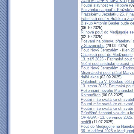
GUADALUPE V MEXIKU (+ dal
Poutní slavnost ve Filipově
(09
Pozvánka na pouť k Pražském
Pražskému Jezulátku 25. říjn
Fatimská pouť v Hrádku u Znoj
Biskup Antonín Basler bude ce
(06.10.2025)
Říjnová pouť do Medjugorje se
(02.10.2025)
Pozvání na obnovu přátelství 
v Sievernichu
(29.09.2025)
Pouť Nový Jeruzalém - říjen 2
Chlapská pouť do Medžugorje
13. září 2025 - Fatimská pouť
Noční eucharistické procesí n
Pouť Nový Jeruzalém v Radost
Mezinárodní pouť přátel Mary'
další akce
(02.09.2025)
Ohlédnutí za V. Dětskou pěší 
13. srpna 2025: Fatimská pou
Požehnání nového Mariánského 
Krkonoších
(06.08.2025)
Poutní mše svatá ke cti svaté
Poutní mše svatá ke cti svat
Poutní mše svatá ke cti svat
Průběžné žehnání vozidel u ka
OPRAVA - 13. července 2025: 
neděli
(11.07.2025)
Pouť do Medjugorje na Nanebe
36. Mladifest 2025 v Medjugorj