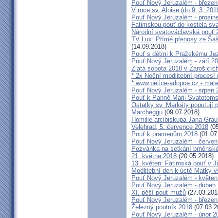
Pouť Nový Jeruzalém - březen
V roce sv. Aloise (do 9. 3. 201
Pouť Nový Jeruzalém - prosin
Fatimskou pouť do kostela sva
Národní svatováclavská pouť 
TV Lux: Přímé přenosy ze Šaš
(14.09.2018)
Pouť s dětmi k Pražskému Jez
Pouť Nový Jeruzalém - září 2
Zlatá sobota 2018 v Žarošicích 
* 2x Noční modlitební procesí p
* www.petice-adopce.cz - mater
Pouť Nový Jeruzalém - srpen 
Pouť k Panně Marii Svatotoms
Ostatky sv. Markéty poputují
Marcheggu
(09.07.2018)
Homilie arcibiskupa Jana Grau
Velehrad, 5. července 2018
(05
Pouť k pramenům 2018
(01.07
Pouť Nový Jeruzalém - červen
Pozvánka na setkání brněnské
21. května 2018
(20.05.2018)
13. květen: Fatimská pouť v Ji
Modlitební den k úctě Matky v
Pouť Nový Jeruzalém - květen
Pouť Nový Jeruzalém - duben
XI. pěší pouť mužů
(27.03.201
Pouť Nový Jeruzalém - březen
Železný poutník 2018
(07.03.2
Pouť Nový Jeruzalém - únor 2