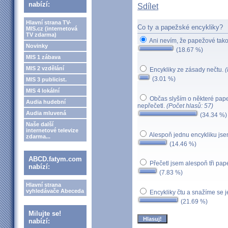
nabízí:
Sdílet
Hlavní strana TV-
Co ty a papežské encykliky?
MIS.cz (internetová
TV zdarma)
Ani nevím, že papežové tako
Novinky
(18.67 %)
MIS 1 zábava
MIS 2 vzdělání
Encykliky ze zásady nečtu.
(
(3.01 %)
MIS 3 publicist.
MIS 4 lokální
Občas slyším o některé pape
Audia hudební
nepřečetl.
(Počet hlasů: 57)
Audia mluvená
(34.34 %)
Naše další
internetové televize
Alespoň jednu encykliku jse
zdarma...
(14.46 %)
ABCD.fatym.com
Přečetl jsem alespoň tři pap
nabízí:
(7.83 %)
Hlavní strana
vyhledávače Abeceda
Encykliky čtu a snažíme se 
(21.69 %)
Milujte se!
nabízí: