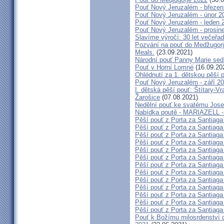
Pouť Nový Jeruzalém - březen
Pouť Nový Jeruzalém - únor 2
Pouť Nový Jeruzalém - leden 
Pouť Nový Jeruzalém - prosin
Slavíme výročí: 30 let večeřad
Pozvání na pouť do Medžugorje
Meals.
(23.09.2021)
Národní pouť Panny Marie sed
Pouť v Horní Lomné
(16.09.20
Ohlédnutí za 1. dětskou pěší p
Pouť Nový Jeruzalém - září 2
I. dětská pěší pouť: Štítary-V
Žarošice
(07.08.2021)
Nedělní pouť ke svatému Jose
Nabídka poutě - MARIAZELL -
Pěší pouť z Porta za Santiaga
Pěší pouť z Porta za Santiaga
Pěší pouť z Porta za Santiaga
Pěší pouť z Porta za Santiaga
Pěší pouť z Porta za Santiaga
Pěší pouť z Porta za Santiaga
Pěší pouť z Porta za Santiaga
Pěší pouť z Porta za Santiaga
Pěší pouť z Porta za Santiaga
Pěší pouť z Porta za Santiaga
Pěší pouť z Porta za Santiaga
Pěší pouť z Porta za Santiaga
Pěší pouť z Porta za Santiaga
Pouť k Božímu milosrdenství do