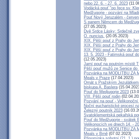
nebo 22. 6. - 27. 6. 2023
(11.0
Vodácká pouť "po řece sv. Kl
Medžugorje - pozvání na Mladi
Pouť Nový Jeruzalém - červen
S panem Němcem do Medžugorj
(27.05.2023)
Dvě Srdce Lásky: Srdečně zve
O. nuncius.
(20.05.2023)
XIX. Pěší pouť z Prahy do Jen
XIX. Pěší pouť z Prahy do Jen
XIX. Pěší pouť z Prahy do Jen
13. 5. 2023 - Fatimská pouť do
(12.05.2023)
Jarní pouť na poutním místě 
Pěší pouť mužů ze Senice do 
Pozvánka na MODLITBU ZA MÍ
Meals v Praze
(17.04.2023)
Ornát s Pražským Jezulátkem 
biskupa A. Baslera
(15.04.202
Pouť do Medjugorje 2023
(13.0
VIII. Pěší pouť rodin
(02.04.20
Pozvání na pouť - Velikonoční 
Noční eucharistické procesí n
Železný poutník 2023
(16.03.2
Svatoklementská pekařská po
Pouť do Medžugorje - svátek Bo
Velikonocích ve dnech 14. - 20
Pozvánka na MODLITBU ZA MÍ
Meals v Brně
(07.02.2023)
Připomínka sobotní (21. 1.) po