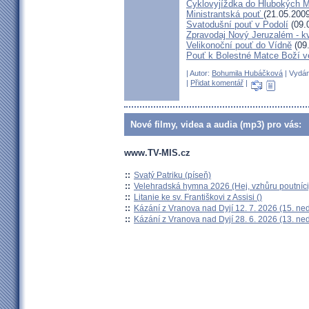
Cyklovyjíždka do Hlubokých 
Ministrantská pouť
(21.05.2009
Svatodušní pouť v Podolí
(09.
Zpravodaj Nový Jeruzalém - k
Velikonoční pouť do Vídně
(09
Pouť k Bolestné Matce Boží v
| Autor:
Bohumila Hubáčková
| Vydán
|
Přidat komentář
|
Nové filmy, videa a audia (mp3) pro vás:
www.TV-MIS.cz
::
Svatý Patriku (píseň)
::
Velehradská hymna 2026 (Hej, vzhůru poutníci
::
Litanie ke sv. Františkovi z Assisi ()
::
Kázání z Vranova nad Dyjí 12. 7. 2026 (15. ne
::
Kázání z Vranova nad Dyjí 28. 6. 2026 (13. ne