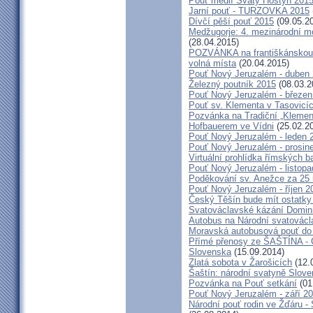
Pouť médií Svatý Hostýn 201
Jarní pouť - TURZOVKA 2015
Dívčí pěší pouť 2015
(09.05.2
Medžugorje: 4. mezinárodní mod
(28.04.2015)
POZVÁNKA na františkánskou po
volná místa
(20.04.2015)
Pouť Nový Jeruzalém - duben
Železný poutník 2015
(08.03.2
Pouť Nový Jeruzalém - březen
Pouť sv. Klementa v Tasovicí
Pozvánka na Tradiční „Kleme
Hofbauerem ve Vídni
(25.02.2
Pouť Nový Jeruzalém - leden 
Pouť Nový Jeruzalém - prosin
Virtuální prohlídka římských ba
Pouť Nový Jeruzalém - listop
Poděkování sv. Anežce za 25
Pouť Nový Jeruzalém - říjen 2
Český Těšín bude mít ostatky
Svatováclavské kázání Domini
Autobus na Národní svatovácl
Moravská autobusová pouť do
Přímé přenosy ze ŠAŠTÍNA - C
Slovenska
(15.09.2014)
Zlatá sobota v Žarošicích
(12.
Šaštín: národní svatyně Slov
Pozvánka na Pouť setkání
(01
Pouť Nový Jeruzalém - září 2
Národní pouť rodin ve Žďáru -