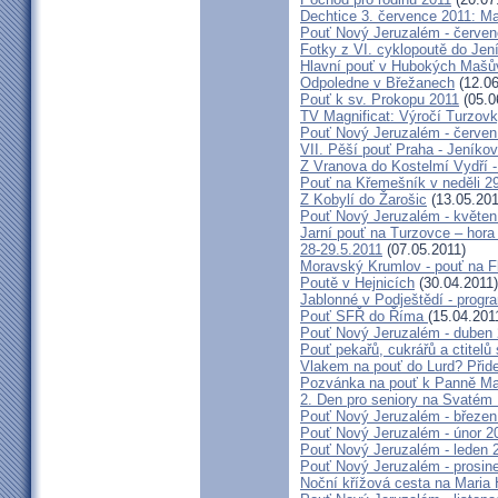
Dechtice 3. července 2011: Ma
Pouť Nový Jeruzalém - červen
Fotky z VI. cyklopoutě do Jen
Hlavní pouť v Hubokých Mašův
Odpoledne v Břežanech
(12.06
Pouť k sv. Prokopu 2011
(05.0
TV Magnificat: Výročí Turzov
Pouť Nový Jeruzalém - červen
VII. Pěší pouť Praha - Jeníkov 
Z Vranova do Kostelmí Vydří -
Pouť na Křemešník v neděli 2
Z Kobylí do Žarošic
(13.05.201
Pouť Nový Jeruzalém - květen
Jarní pouť na Turzovce – hora
28-29.5.2011
(07.05.2011)
Moravský Krumlov - pouť na F
Poutě v Hejnicích
(30.04.2011)
Jablonné v Podještědí - progr
Pouť SFŘ do Říma
(15.04.201
Pouť Nový Jeruzalém - duben
Pouť pekařů, cukrářů a ctitel
Vlakem na pouť do Lurd? Přide
Pozvánka na pouť k Panně Mar
2. Den pro seniory na Svaté
Pouť Nový Jeruzalém - březen
Pouť Nový Jeruzalém - únor 2
Pouť Nový Jeruzalém - leden 
Pouť Nový Jeruzalém - prosin
Noční křížová cesta na Maria 