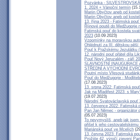
Pozvánka - SILVESTROVSKÁ
1. 2024 + Vánoční termín
(15.
Mariin Obyčtov aneb od kostel
Mariin Obyčtov aneb od kostel
13. října 2023 - Fatimská pouť 
Říjnové poutě do Medžugorje 
Fatimská pouť do kostela svaté
2023
(10.09.2023)
Vzpomínky na moravskou auto
Ohlédnutí za III. dětskou pěší 
Pouť k Pražskému Jezulátku (
12. národní pouť přátel díla Li
Pouť Nový Jeruzalém - září 2
SLAVNOSTNÍ INAUGURACE 
STŘEDNÍ A VÝCHODNÍ EVR
Poutní místo Vřesová studánk
Pouť do Medžugorje - Modliteb
(17.08.2023)
13. srpna 2022: Fatimská pouť 
Jak na Mladifest 2023: s Ma
(19.07.2023)
Národní Svatováclavská pouť
13. července 2022: Fatimská po
Pan Jan Němec - organizátor po
(05.07.2023)
To nevymyslíš, aneb jak jsem 
přišel k jeho cestovatelskému
Mariánská pouť ve Mcelích
(29
13. června 2023: Fatimská pouť
Prožijte 42. výročí zjevení Pa