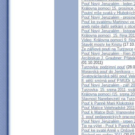
Pouť Nový Jeruzalém - leden 
Královna pomoci 15. prosince 
Poutní mše svatá v Hlubokýc
Pouť Nový Jeruzalém - prosin
Pouť ke svatému Martinovi ve 
aneb naše další setkání s ot
Pouť Nový Jeruzalém - listopa
Královna pomoci, 15. října 20
Video: Královna pomoci 9. říjn
Stavět mosty ke Kristu
(17.10.
Ze zářijové pouti na Turzovce
Pouť Nový Jeruzalém - říjen 2
Arcibiskup J. Graubner: Přáte
(01.10.2011)
Turzovka: podzimní pouť
(28.0
Moravská pouť do Jeníkova – j
Svatováclavská pěší pouť Vel
8. pěší smírná pouť P.MUDr. 
Pouť Nový Jeruzalém - září 2
Turzovka, 15. srpna 2011, sv
Královna pomoci (15. srpna 2
Slavnost Nanebevzetí na Tur
Pouť k Panně Marii Klokotské
Pouť Matice Velehradské 2011
Pouť k Matce Boží Vranovské
3. pouť pedagogických praco
Pouť Nový Jeruzalém - srpen 
Tip na výlet - Pouť k Panně M
Pouť ke svaté Anně v Onšově
Pochod pro rodinu 2011
(20.07