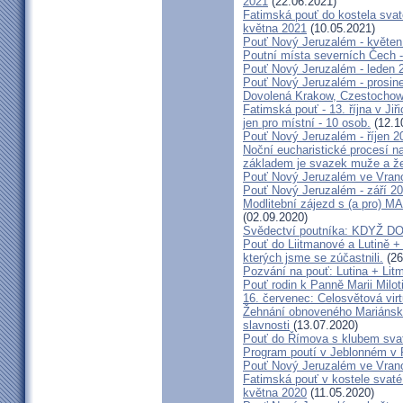
2021
(22.06.2021)
Fatimská pouť do kostela svaté
května 2021
(10.05.2021)
Pouť Nový Jeruzalém - květen
Poutní místa severních Čech -
Pouť Nový Jeruzalém - leden 
Pouť Nový Jeruzalém - prosin
Dovolená Krakow, Czestochow
Fatimská pouť - 13. října v Ji
jen pro místní - 10 osob.
(12.1
Pouť Nový Jeruzalém - říjen 2
Noční eucharistické procesí n
základem je svazek muže a ž
Pouť Nový Jeruzalém ve Vran
Pouť Nový Jeruzalém - září 2
Modlitební zájezd s (a pro
(02.09.2020)
Svědectví poutníka: KDYŽ 
Pouť do Liitmanové a Lutině + 
kterých jsme se zúčastnili.
(26
Pozvání na pouť: Lutina + Lit
Pouť rodin k Panně Marii Milot
16. červenec: Celosvětová virt
Žehnání obnoveného Mariánské
slavnosti
(13.07.2020)
Pouť do Římova s klubem sva
Program poutí v Jeblonném v 
Pouť Nový Jeruzalém ve Vran
Fatimská pouť v kostele svaté 
května 2020
(11.05.2020)