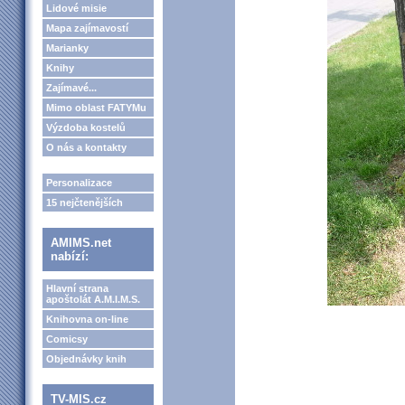
Lidové misie
Mapa zajímavostí
Marianky
Knihy
Zajímavé...
Mimo oblast FATYMu
Výzdoba kostelů
O nás a kontakty
Personalizace
15 nejčtenějších
AMIMS.net
nabízí:
Hlavní strana
apoštolát A.M.I.M.S.
Knihovna on-line
Comicsy
Objednávky knih
TV-MIS.cz