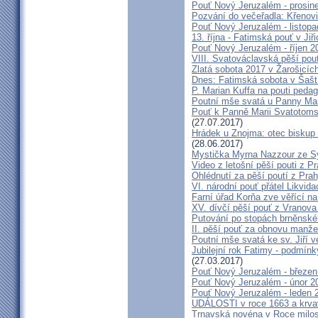
Pouť Nový Jeruzalém - prosin
Pozvání do večeřadla: Křenovi
Pouť Nový Jeruzalém - listop
13. října - Fatimská pouť v Jiři
Pouť Nový Jeruzalém - říjen 2
VIII. Svatováclavská pěší pou
Zlatá sobota 2017 v Žarošicích 
Dnes: Fatimská sobota v Šašt
P. Marian Kuffa na pouti ped
Poutní mše svatá u Panny Mar
Pouť k Panně Marii Svatotoms
(27.07.2017)
Hrádek u Znojma: otec biskup
(28.06.2017)
Mystička Myrna Nazzour ze S
Video z letošní pěší pouti z P
Ohlédnutí za pěší poutí z Pra
VI. národní pouť přátel Likvida
Farní úřad Korňa zve věřící n
XV. dívčí pěší pouť z Vranova
Putování po stopách brněnské
II. pěší pouť za obnovu manžel
Poutní mše svatá ke sv. Jiří v
Jubilejní rok Fatimy - podmín
(27.03.2017)
Pouť Nový Jeruzalém - březen
Pouť Nový Jeruzalém - únor 2
Pouť Nový Jeruzalém - leden 
UDÁLOSTI v roce 1663 a krva
Trnavská novéna v Roce milosr