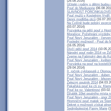
(26.08.2014)
Učitelé i rodiny s dětmi budo
Pouť do Medjugorje
(06.08.201
SLAVNOST PORCINKULOVÉ
Pouť mužů v Kostelním Vydří 
Denní modlitba otců
(16.07.20
Na Cvilíně bude polský exorci
(03.07.2014)
Pozvánka na pěší pouť z Hos
Morašice: Požehnání výzdoby
Pouť Nový Jeruzalém - červen
Poslední možnost! - Pouť do M
(16.05.2014)
Dívčí pěší pouť 2014
(10.05.2
Národní pouť rodin 2014 ve Ž
Zveme na Fatimský den do Koc
Pouť Nový Jeruzalém - květen
Pozvánka na pouť na kostelíč
(29.04.2014)
II. ročník cyklopoutě z Olomo
Pouť Nový Jeruzalém - duben
Pouť Nový Jeruzalém - březen
Železný poutník 2014
(04.03.2
Pekařská pouť ke cti sv. Kle
Pouť ke sv. Valentinovi
(03.02
Džublik:10let poutního místa n
Pouť Nový Jeruzalém - únor 2
Hromniční pouť matek ve Šter
Dekret o možnosti získat plno
Sedmibolestné Panny Marie
(1