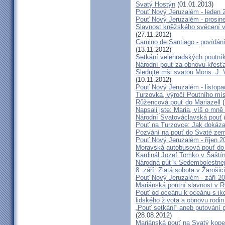
Svatý Hostýn
(01.01.2013)
Pouť Nový Jeruzalém - leden 
Pouť Nový Jeruzalém - prosin
Slavnost kněžského svěcení v 
(27.11.2012)
Camino de Santiago - povídání
(13.11.2012)
Setkání velehradských poutní
Národní pouť za obnovu křesť
Sledujte mši svatou Mons. J. 
(10.11.2012)
Pouť Nový Jeruzalém - listop
Turzovka, výročí Poutního mí
Růžencová pouť do Mariazell
(
Napsali jste: Maria, víš o mn
Národní Svatováclavská pouť
Pouť na Turzovce: Jak dokázat
Pozvání na pouť do Svaté ze
Pouť Nový Jeruzalém - říjen 2
Moravská autobusová pouť do
Kardinál Jozef Tomko v Šaští
Národná púť k Sedembolestne
8. září: Zlatá sobota v Žarošic
Pouť Nový Jeruzalém - září 2
Mariánská poutní slavnost v 
Pouť od oceánu k oceánu s i
lidského života a obnovu rodin
„Pouť setkání“ aneb putování 
(28.08.2012)
Mariánská pouť na Svatý kope