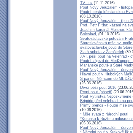
TV Lux
(11.11.2016)
Pouť Nový Jeruzalém - listop
Poutní cesta křesťanskou Evro
(03.10.2016)
Pouť Nový Jeruzalém - říjen 2
Prof. Petr Piťha: kázání na s
Joachim kardinál Meisner: káz
Boleslavi,
(01.10.2016)
Svatováclavské putování Praho
Staroslověnská mše sv. podle t
svatováclavské pouti do Staré
Zlatá sobota v Žarošicích
(30.
XVI. pěší pouť na Velehrad - č
Poutní zájezd do Medžugorje -
Mariánské poutě u Staré Matk
Pouť Nový Jeruzalém - červe
Hlavní pouť v Hlubokých Maš
S panem Němcem do MEDŽUG
(26.06.2016)
Dívčí pěší pouť 2016
(23.06.2
První pouť (báseň)
(20.06.2016
Pouť Rytířstva Neposkvrněné
Brigáda před velehradskou pou
Přímý přenos - Poutní mše sva
(10.06.2016)
* Mše svatá z Národní pouti
*Korunka k Božímu milosrdenst
(05.06.2016)
Pouť Nový Jeruzalém - červen
* Národní pouť v Krakově již v