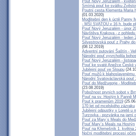
Pouť Nový Jeruzalém - květen
Smírná pouť ke svátku Zvěsto
Poutní cesta Klementa Maria 
(01.03.2020)
Modlitební den k úctě Panny M
- MŠI SVATOU v 16 h. bude p
Pouť Nový Jeruzalém - únor 2
Návštěva Krakova - z pohledu
Pouť Nový Jeruzalém - leden 
Silvestrovská pouť z Prahy do
(08.12.2019)
Adventní putování Šaštín - Ve
Národní pouť vyvrcholila boho
Pouť Nový Jeruzalém - listop
Pouť ke svaté Anežce České 
Jubilejní pouť ve Sloupu
(24.10
Pouť mužů k blahoslavenému
Národní Svatováclavská pouť
Pouť do Medžugorje - Modliteb
(23.08.2019)
Pobožnost prvních sobot v Brně
Pouť na sv. Hostýn k Panně Ma
Pouť k pramenům 2019
(25.06
170 let od mcelského zázraku
Jubilejní odpustky v Loretě u 
Turzovka - pozvánka na jarní p
Pouť za Mary´s Meals do Med
Pouť Mary´s Meals na Hostýn
Pouť na Křemešník 1. května 
Noční modlitební procesí očim