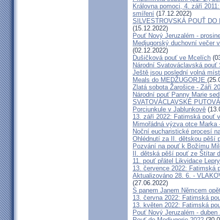
Královna pomoci, 4. září 2011:
smíření
(17.12.2022)
SILVESTROVSKÁ POUŤ DO ME
(15.12.2022)
Pouť Nový Jeruzalém - prosin
Medjugorský duchovní večer v 
(02.12.2022)
Dušičková pouť ve Mcelích
(03
Národní Svatováclavská pouť 
Ještě jsou poslední volná míst
Meals do MEDŽUGORJE
(25.
Zlatá sobota Žarošice - Září 2
Národní pouť Panny Marie sed
SVATOVÁCLAVSKÉ PUTOVÁN
Porciunkule v Jablunkově
(13.
13. září 2022: Fatimská pouť v 
Mimořádná výzva otce Marka - 
Noční eucharistické procesí n
Ohlédnutí za II. dětskou pěší 
Pozvání na pouť k Božímu Mil
II. dětská pěší pouť ze Štítar
11. pouť přátel Likvidace Lepry
13. července 2022: Fatimská po
Aktualizováno 28. 6. - VL
(27.06.2022)
S panem Janem Němcem opět 
13. června 2022: Fatimská pouť
13. květen 2022: Fatimská pouť
Pouť Nový Jeruzalém - duben
Pouť do Medjugorje 2022
(30.0