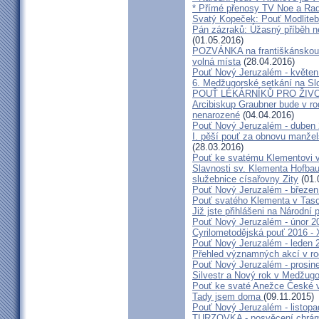
* Přímé přenosy TV Noe a Rad
Svatý Kopeček: Pouť Modliteb
Pán zázraků: Úžasný příběh n
(01.05.2016)
POZVÁNKA na františkánskou po
volná místa
(28.04.2016)
Pouť Nový Jeruzalém - květen
6. Medžugorské setkání na Sl
POUŤ LÉKÁRNÍKŮ PRO ŽIVO
Arcibiskup Graubner bude v rod
nenarozené
(04.04.2016)
Pouť Nový Jeruzalém - duben
I. pěší pouť za obnovu manžels
(28.03.2016)
Pouť ke svatému Klementovi v
Slavnosti sv. Klementa Hofbau
služebnice císařovny Zity
(01.
Pouť Nový Jeruzalém - březen
Pouť svatého Klementa v Taso
Již jste přihlášeni na Národní
Pouť Nový Jeruzalém - únor 2
Cyrilometodějská pouť 2016 -
Pouť Nový Jeruzalém - leden 
Přehled významných akcí v r
Pouť Nový Jeruzalém - prosin
Silvestr a Nový rok v Medžugo
Pouť ke svaté Anežce České 
Tady jsem doma
(09.11.2015)
Pouť Nový Jeruzalém - listop
TURZOVKA - posvěcení chrám