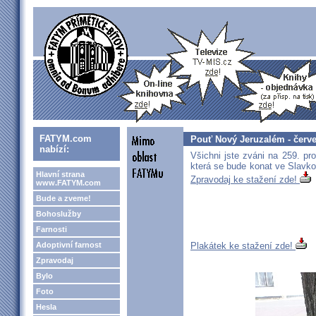
FATYM.com
Pouť Nový Jeruzalém - červ
nabízí:
Všichni jste zváni na 259. p
která se bude konat ve Slavk
Hlavní strana
Zpravodaj ke stažení zde!
www.FATYM.com
Bude a zveme!
Bohoslužby
Farnosti
Adoptivní farnost
Plakátek ke stažení zde!
Zpravodaj
Bylo
Foto
Hesla