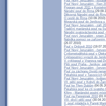
Pouť Nový Jeruzalém - listop
Pouť Nový Jeruzalém - říjen 2
Program poutí 2011 v Kosteln
Národní pouť do Říma
(29.09.
Děkovná Národní pouť do Řím
O cestě do Říma
(10.09.2010)
Moravská pouť do Jeníkova u
Pouť Nový Jeruzalém - září 2
Tradiční mariánská pouť na S
Národní svatováclavská pouť 
Pouť nový Jeruzalém - srpen 
Nabídka pomoci se zařízením pě
(26.07.2010)
Pouť v Onšově 2010
(19.07.20
Pouť Nový Jeruzalém - červe
Cyrilometodějská pouť v Olek
Cyklopoutníci vyrazili do Jení
V. cyklopouť z Vranova nad D
Pěší pouť Praha - Jeníkov; pá
Pouť Nový Jeruzalém - červen
Pouť za záchranu životů nena
Pekařská pouť v Tasovicích
(2
Pouť Nový Jeruzalém - květen
VII. pěší pouť z Kobylí do Žar
Pouť ke Třem Dubům
(04.05.2
Pekařská pouť ke cti svatého
Křtiny - Mariánské poutní míst
Pouť na Peregrinek 2010
(01.0
VIII. dívčí pěší pouť
(30.04.20
II. pouť mládeže k Panně Mari