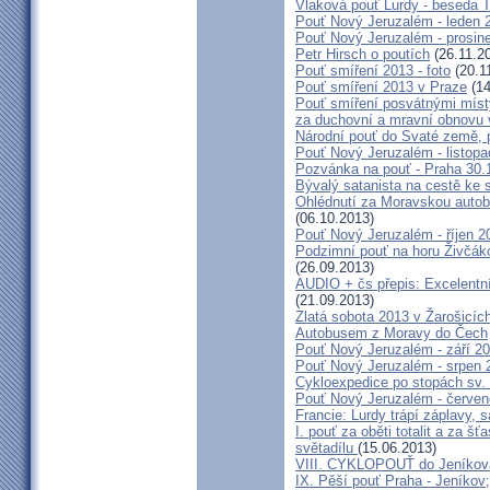
Vlaková pouť Lurdy - beseda 
Pouť Nový Jeruzalém - leden 
Pouť Nový Jeruzalém - prosin
Petr Hirsch o poutích
(26.11.2
Pouť smíření 2013 - foto
(20.1
Pouť smíření 2013 v Praze
(14
Pouť smíření posvátnými míst
za duchovní a mravní obnovu 
Národní pouť do Svaté země, p
Pouť Nový Jeruzalém - listop
Pozvánka na pouť - Praha 30.
Bývalý satanista na cestě ke 
Ohlédnutí za Moravskou autobu
(06.10.2013)
Pouť Nový Jeruzalém - říjen 2
Podzimní pouť na horu Živčáko
(26.09.2013)
AUDIO + čs přepis: Excelentní
(21.09.2013)
Zlatá sobota 2013 v Žarošicíc
Autobusem z Moravy do Čech
Pouť Nový Jeruzalém - září 2
Pouť Nový Jeruzalém - srpen 
Cykloexpedice po stopách sv. 
Pouť Nový Jeruzalém - červe
Francie: Lurdy trápí záplavy,
I. pouť za oběti totalit a za 
světadílu
(15.06.2013)
VIII. CYKLOPOUŤ do Jeníkov
IX. Pěší pouť Praha - Jeníkov