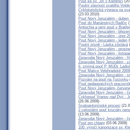
Pouť ke sv. Jiří v Klentnici
(20
Poutní slavnost svatého Vojtě
Cykloturistická výprava na sv
(23.03.2010)
Pouť Nový Jeruzalém - duben
Pouť do Mariánských Radčic
(
Antiochia a jarní pouť v Bratře
Pouť Nový Jeruzalém - březen
Pouť Nový Jeruzalém - únor 2
Pouť Nový Jeruzalém - leden
(
Poutní písně - Láska zůstává
(
Pouť Nový Jeruzalém - prosin
Pouť Nový Jeruzalém - listop
Zpravodaj Nový Jeruzalém - ří
Zpravodaj Nový Jeruzalém - zá
6. smírná pouť P. MUDr. Ladis
Pouť Matice Velehradské 2009
Zpravodaj Nový Jeruzalém - s
Pozvání na pouť na Turzovku
Pouť pedagogických pracovník
Pouť Nový Jeruzalém- červen
Zpravodaj Nový Jeruzalém - č
Cyklopouť Vranov nad Dyjí - Je
(26.06.2009)
Svatoantonínské procesí
(21.0
2.celostátní pouť kruciáty n
(13.06.2009)
Zpravodaj Nový Jeruzalém - č
Pouť pro chlapy
(03.06.2009)
100. výročí kanonizace sv. K