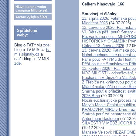
Celkem hlasovalo: 166
Hlavní strana webu
časopisu Milujte se!
Související články:
Archiv vyšlých čísel
13. srpna 2026: Fatimská pou
Mladifest 2026
(24.07.2026)
13. července 2026: Fatimská 
Spřátelené
VI. Dětská pěší pouť: Štítary 
weby:
Pozvánka na pouť - MEDŽUGOR
HISTORICKÝ OKAMŽIK: První c
Blog o FATYMu
zde
,
Církve! 13. června 2026
(12.06
blog o TV-MIS.cz
tv-
13. června 2026: Fatimská po
mis.signaly.cz
a
Noční eucharistické procesí n
další blog o TV-MIS
Farní pouť FATYMu do Hostim
zde
.
Pěší pouť se Stanislavem Při
13. květen 2026 - Fatimská p
NOC MILOSTÍ - odprošování, v
Eucharistií v Újezdě u Valašs
Z Třebíče na květnovou pouť 
Mládežnická pěší pouť ze Šu
Smírná pouť u příležitosti svá
2026 Brno
(20.03.2026)
Noční eucharistické procesí n
Mary’s Meals Česká republika
KRÁLOVNA MÍRU v Brně - už 
Smírná pouť za nenarozené dě
Antonínem Baslerem
(27.12.2
SILVESTR V MEDŽUGORJI 28. 1
(19.12.2025)
Manželé Veisovi: NEZAPO