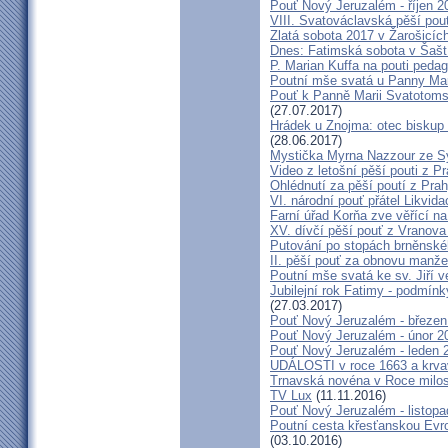
Pouť Nový Jeruzalém - říjen 2
VIII. Svatováclavská pěší pou
Zlatá sobota 2017 v Žarošicích 
Dnes: Fatimská sobota v Šašt
P. Marian Kuffa na pouti ped
Poutní mše svatá u Panny Mar
Pouť k Panně Marii Svatotoms
(27.07.2017)
Hrádek u Znojma: otec biskup
(28.06.2017)
Mystička Myrna Nazzour ze S
Video z letošní pěší pouti z P
Ohlédnutí za pěší poutí z Pra
VI. národní pouť přátel Likvida
Farní úřad Korňa zve věřící n
XV. dívčí pěší pouť z Vranova
Putování po stopách brněnské
II. pěší pouť za obnovu manžel
Poutní mše svatá ke sv. Jiří v
Jubilejní rok Fatimy - podmín
(27.03.2017)
Pouť Nový Jeruzalém - březen
Pouť Nový Jeruzalém - únor 2
Pouť Nový Jeruzalém - leden 
UDÁLOSTI v roce 1663 a krva
Trnavská novéna v Roce milosr
TV Lux
(11.11.2016)
Pouť Nový Jeruzalém - listop
Poutní cesta křesťanskou Evro
(03.10.2016)