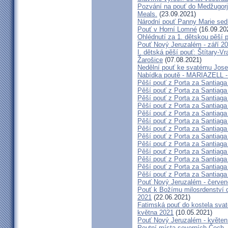
Pozvání na pouť do Medžugorje
Meals.
(23.09.2021)
Národní pouť Panny Marie sed
Pouť v Horní Lomné
(16.09.20
Ohlédnutí za 1. dětskou pěší p
Pouť Nový Jeruzalém - září 2
I. dětská pěší pouť: Štítary-V
Žarošice
(07.08.2021)
Nedělní pouť ke svatému Jose
Nabídka poutě - MARIAZELL -
Pěší pouť z Porta za Santiaga
Pěší pouť z Porta za Santiaga
Pěší pouť z Porta za Santiaga
Pěší pouť z Porta za Santiaga
Pěší pouť z Porta za Santiaga
Pěší pouť z Porta za Santiaga
Pěší pouť z Porta za Santiaga
Pěší pouť z Porta za Santiaga
Pěší pouť z Porta za Santiaga
Pěší pouť z Porta za Santiaga
Pěší pouť z Porta za Santiaga
Pěší pouť z Porta za Santiaga
Pěší pouť z Porta za Santiaga
Pouť Nový Jeruzalém - červe
Pouť k Božímu milosrdenství do
2021
(22.06.2021)
Fatimská pouť do kostela svaté
května 2021
(10.05.2021)
Pouť Nový Jeruzalém - květen
Poutní místa severních Čech -