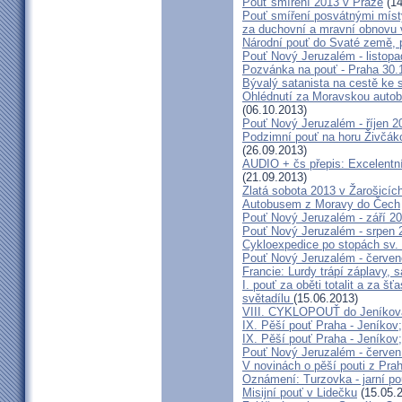
Pouť smíření 2013 v Praze
(14
Pouť smíření posvátnými míst
za duchovní a mravní obnovu 
Národní pouť do Svaté země, p
Pouť Nový Jeruzalém - listop
Pozvánka na pouť - Praha 30.
Bývalý satanista na cestě ke 
Ohlédnutí za Moravskou autobu
(06.10.2013)
Pouť Nový Jeruzalém - říjen 2
Podzimní pouť na horu Živčáko
(26.09.2013)
AUDIO + čs přepis: Excelentní
(21.09.2013)
Zlatá sobota 2013 v Žarošicíc
Autobusem z Moravy do Čech
Pouť Nový Jeruzalém - září 2
Pouť Nový Jeruzalém - srpen 
Cykloexpedice po stopách sv. 
Pouť Nový Jeruzalém - červe
Francie: Lurdy trápí záplavy,
I. pouť za oběti totalit a za 
světadílu
(15.06.2013)
VIII. CYKLOPOUŤ do Jeníkov
IX. Pěší pouť Praha - Jeníkov
IX. Pěší pouť Praha - Jeníkov
Pouť Nový Jeruzalém - červen
V novinách o pěší pouti z Pra
Oznámení: Turzovka - jarní po
Misijní pouť v Lidečku
(15.05.