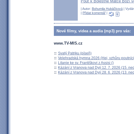
Pouť k Bolestné Matce Boží v
| Autor:
Bohumila Hubáčková
| Vydán
|
Přidat komentář
|
Nové filmy, videa a audia (mp3) pro vás:
www.TV-MIS.cz
::
Svatý Patriku (píseň)
::
Velehradská hymna 2026 (Hej, vzhůru poutníci
::
Litanie ke sv. Františkovi z Assisi ()
::
Kázání z Vranova nad Dyjí 12. 7. 2026 (15. ne
::
Kázání z Vranova nad Dyjí 28. 6. 2026 (13. ne