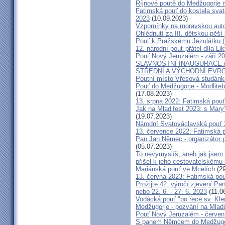
Říjnové poutě do Medžugorje 
Fatimská pouť do kostela svaté
2023
(10.09.2023)
Vzpomínky na moravskou auto
Ohlédnutí za III. dětskou pěší 
Pouť k Pražskému Jezulátku (
12. národní pouť přátel díla Li
Pouť Nový Jeruzalém - září 2
SLAVNOSTNÍ INAUGURACE 
STŘEDNÍ A VÝCHODNÍ EVR
Poutní místo Vřesová studánk
Pouť do Medžugorje - Modliteb
(17.08.2023)
13. srpna 2022: Fatimská pouť 
Jak na Mladifest 2023: s Ma
(19.07.2023)
Národní Svatováclavská pouť
13. července 2022: Fatimská po
Pan Jan Němec - organizátor po
(05.07.2023)
To nevymyslíš, aneb jak jsem 
přišel k jeho cestovatelskému
Mariánská pouť ve Mcelích
(29
13. června 2023: Fatimská pouť
Prožijte 42. výročí zjevení Pa
nebo 22. 6. - 27. 6. 2023
(11.0
Vodácká pouť "po řece sv. Kl
Medžugorje - pozvání na Mladi
Pouť Nový Jeruzalém - červen
S panem Němcem do Medžugorj