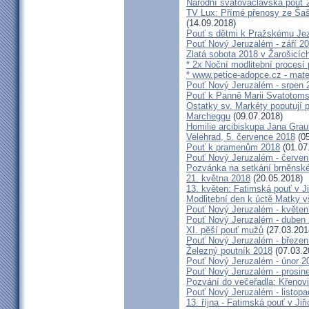
Národní svatováclavská pouť 
TV Lux: Přímé přenosy ze Šaš
(14.09.2018)
Pouť s dětmi k Pražskému Jez
Pouť Nový Jeruzalém - září 2
Zlatá sobota 2018 v Žarošicích 
* 2x Noční modlitební procesí p
* www.petice-adopce.cz - mater
Pouť Nový Jeruzalém - srpen 
Pouť k Panně Marii Svatotoms
Ostatky sv. Markéty poputují
Marcheggu
(09.07.2018)
Homilie arcibiskupa Jana Grau
Velehrad, 5. července 2018
(05
Pouť k pramenům 2018
(01.07
Pouť Nový Jeruzalém - červen
Pozvánka na setkání brněnské
21. května 2018
(20.05.2018)
13. květen: Fatimská pouť v Ji
Modlitební den k úctě Matky v
Pouť Nový Jeruzalém - květen
Pouť Nový Jeruzalém - duben
XI. pěší pouť mužů
(27.03.201
Pouť Nový Jeruzalém - březen
Železný poutník 2018
(07.03.2
Pouť Nový Jeruzalém - únor 2
Pouť Nový Jeruzalém - prosin
Pozvání do večeřadla: Křenovi
Pouť Nový Jeruzalém - listop
13. října - Fatimská pouť v Jiři