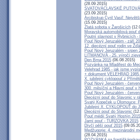
(28.09.2015)
SVATOVÁCLAVSKÉ PUTOVÁN
(23.09.2015)
Arcibiskup Cyril Vasiľ: Největš
(15.09.2015)
Zlatá sobota v Žarošicích
(12.
Moravská automobilová pouť 
Poutní slavnost v Rybnicích -
Pouť Nový Jeruzalém - září 2
12. diecézní pouť rodin ve Ž
Pouť Nový Jeruzalém - srpen 
LITMANOVÁ - 25. výročí zjeve
Den Brna 2015
(06.08.2015)
Pozvánka na Mladifest do Medž
Velehrad 1985 - jak jsme vypís
+ dokument VELEHRAD 1985 (P
X. jubilejní cyklopouť z Přímě
Pouť Nový Jeruzalém - červe
300. měsíční a Hlavní pouť 
Pouť Nový Jeruzalém - červen
Diecézní pouť do Slavonic v 
Svatý Kopeček u Olomouce: P
Jubilejní X. CYKLOPOUŤ do J
Diecézní pouť do Slavonic
(12
Pouť médií Svatý Hostýn 201
Jarní pouť - TURZOVKA 2015
Dívčí pěší pouť 2015
(09.05.2
Medžugorje: 4. mezinárodní mod
(28.04.2015)
POZVÁNKA na františkánskou po