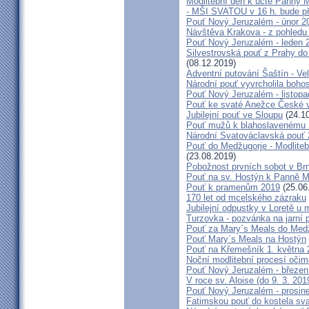
Modlitební den k úctě Panny M
- MŠI SVATOU v 16 h. bude p
Pouť Nový Jeruzalém - únor 2
Návštěva Krakova - z pohledu
Pouť Nový Jeruzalém - leden 
Silvestrovská pouť z Prahy do
(08.12.2019)
Adventní putování Šaštín - Ve
Národní pouť vyvrcholila boho
Pouť Nový Jeruzalém - listop
Pouť ke svaté Anežce České 
Jubilejní pouť ve Sloupu
(24.10
Pouť mužů k blahoslavenému
Národní Svatováclavská pouť
Pouť do Medžugorje - Modliteb
(23.08.2019)
Pobožnost prvních sobot v Brně
Pouť na sv. Hostýn k Panně Ma
Pouť k pramenům 2019
(25.06
170 let od mcelského zázraku
Jubilejní odpustky v Loretě u 
Turzovka - pozvánka na jarní p
Pouť za Mary´s Meals do Med
Pouť Mary´s Meals na Hostýn
Pouť na Křemešník 1. května 
Noční modlitební procesí očim
Pouť Nový Jeruzalém - březen
V roce sv. Aloise (do 9. 3. 201
Pouť Nový Jeruzalém - prosin
Fatimskou pouť do kostela sva