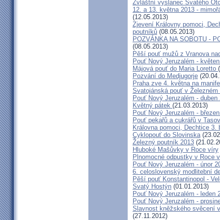
Zvláštní vyslanec Svatého Otc
12. a 13. května 2013 - mimo
(12.05.2013)
Zjevení Královny pomoci, Dech
poutníků
(08.05.2013)
POZVÁNKA NA SOBOTU - P
(08.05.2013)
Pěší pouť mužů z Vranova nad
Pouť Nový Jeruzalém - květen
Májová pouť do Maria Loretto
Pozvání do Medjugorje
(20.04.
Praha zve 4. května na manife
Svatojánská pouť v Železném
Pouť Nový Jeruzalém - duben
Květný pátek
(21.03.2013)
Pouť Nový Jeruzalém - březen
Pouť pekařů a cukrářů v Taso
Královna pomoci, Dechtice 3.
Cyklopouť do Slovinska
(23.02
Železný poutník 2013
(21.02.2
Hluboké Mašůvky v Roce víry
Plnomocné odpustky v Roce ví
Pouť Nový Jeruzalém - únor 2
6. celoslovenský modlitební d
Pěší pouť Konstantinopol - Ve
Svatý Hostýn
(01.01.2013)
Pouť Nový Jeruzalém - leden 
Pouť Nový Jeruzalém - prosin
Slavnost kněžského svěcení v 
(27.11.2012)