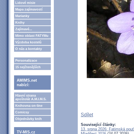
Lidové misie
Mapa zajímavostí
Marianky
Knihy
Zajímavé...
Mimo oblast FATYMu
Výzdoba kostelů
O nás a kontakty
Personalizace
15 nejčtenějších
AMIMS.net
nabízí:
Hlavní strana
apoštolát A.M.I.M.S.
Knihovna on-line
Comicsy
Sdílet
Objednávky knih
Související články:
13. srpna 2026: Fatimská pou
TV-MIS.cz
Mladifest 2026
(24.07.2026)