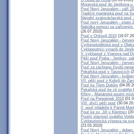
Moravská pouť do Jeníkova u
Pouť Nový Jeruzalém - září 2
Tradiční mariánská pouť na S
Národní svatováclavská pouť 
Pouť nový Jeruzalém - srpen 
Nabídka pomoci se zařízením pě
(26.07.2010)
Pouť v Onšově 2010
(19.07.20
Pouť Nový Jeruzalém - červe
Cyrilometodějská pouť v Olek
Cyklopoutníci vyrazili do Jení
V. cyklopouť z Vranova nad D
Pěší pouť Praha - Jeníkov; pá
Pouť Nový Jeruzalém - červen
Pouť za záchranu životů nena
Pekařská pouť v Tasovicích
(2
Pouť Nový Jeruzalém - květen
VII. pěší pouť z Kobylí do Žar
Pouť ke Třem Dubům
(04.05.2
Pekařská pouť ke cti svatého
Křtiny - Mariánské poutní míst
Pouť na Peregrinek 2010
(01.0
VIII. dívčí pěší pouť
(30.04.20
II. pouť mládeže k Panně Mari
Pouť ke sv. Jiří v Klentnici
(20
Poutní slavnost svatého Vojtě
Cykloturistická výprava na sv
(23.03.2010)
Pouť Nový Jeruzalém - duben