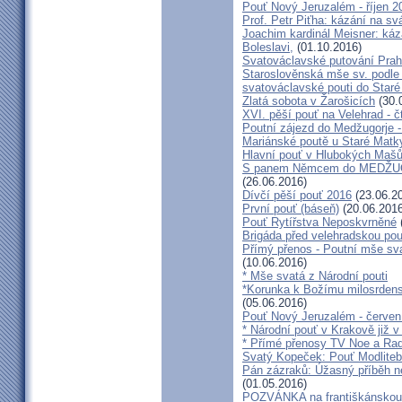
Pouť Nový Jeruzalém - říjen 2
Prof. Petr Piťha: kázání na s
Joachim kardinál Meisner: káz
Boleslavi,
(01.10.2016)
Svatováclavské putování Praho
Staroslověnská mše sv. podle t
svatováclavské pouti do Staré
Zlatá sobota v Žarošicích
(30.
XVI. pěší pouť na Velehrad - č
Poutní zájezd do Medžugorje -
Mariánské poutě u Staré Matk
Hlavní pouť v Hlubokých Maš
S panem Němcem do MEDŽUG
(26.06.2016)
Dívčí pěší pouť 2016
(23.06.2
První pouť (báseň)
(20.06.2016
Pouť Rytířstva Neposkvrněné
Brigáda před velehradskou pou
Přímý přenos - Poutní mše sva
(10.06.2016)
* Mše svatá z Národní pouti
*Korunka k Božímu milosrdenst
(05.06.2016)
Pouť Nový Jeruzalém - červen
* Národní pouť v Krakově již v
* Přímé přenosy TV Noe a Rad
Svatý Kopeček: Pouť Modliteb
Pán zázraků: Úžasný příběh n
(01.05.2016)
POZVÁNKA na františkánskou po