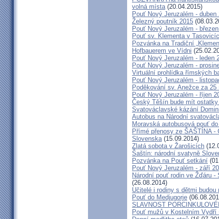
volná místa
(20.04.2015)
Pouť Nový Jeruzalém - duben
Železný poutník 2015
(08.03.2
Pouť Nový Jeruzalém - březen
Pouť sv. Klementa v Tasovicí
Pozvánka na Tradiční „Kleme
Hofbauerem ve Vídni
(25.02.2
Pouť Nový Jeruzalém - leden 
Pouť Nový Jeruzalém - prosin
Virtuální prohlídka římských ba
Pouť Nový Jeruzalém - listop
Poděkování sv. Anežce za 25
Pouť Nový Jeruzalém - říjen 2
Český Těšín bude mít ostatky
Svatováclavské kázání Domini
Autobus na Národní svatovácl
Moravská autobusová pouť do
Přímé přenosy ze ŠAŠTÍNA - C
Slovenska
(15.09.2014)
Zlatá sobota v Žarošicích
(12.
Šaštín: národní svatyně Slov
Pozvánka na Pouť setkání
(01
Pouť Nový Jeruzalém - září 2
Národní pouť rodin ve Žďáru -
(26.08.2014)
Učitelé i rodiny s dětmi budo
Pouť do Medjugorje
(06.08.201
SLAVNOST PORCINKULOVÉ
Pouť mužů v Kostelním Vydří 