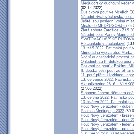
Medjugorský duchovní večer v 
(02.12.2022)
Dušičková pouť ve Mcelích
(03
Národní Svatováclavská pouť 
Ještě jsou poslední volná míst
Meals do MEDŽUGORJE
(25.
Zlatá sobota Žarošice - Září 2
Národní pouť Panny Marie sed
SVATOVÁCLAVSKÉ PUTOVÁN
Porciunkule v Jablunkově
(13.
13. září 2022: Fatimská pouť v 
Mimořádná výzva otce Marka - 
Noční eucharistické procesí n
Ohlédnutí za II. dětskou pěší 
Pozvání na pouť k Božímu Mil
II. dětská pěší pouť ze Štítar
11. pouť přátel Likvidace Lepry
13. července 2022: Fatimská po
Aktualizováno 28. 6. - VL
(27.06.2022)
S panem Janem Němcem opět 
13. června 2022: Fatimská pouť
13. květen 2022: Fatimská pouť
Pouť Nový Jeruzalém - duben
Pouť do Medjugorje 2022
(30.0
Pouť Nový Jeruzalém - březen
Pouť Nový Jeruzalém - únor 2
Pouť Nový Jeruzalém - leden 
Pouť Nový Jeruzalém - prosin
Slavíme výročí: 30 let večeřad