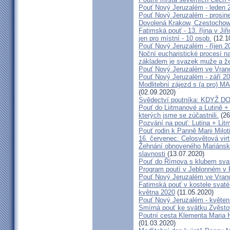
Pouť Nový Jeruzalém - leden 
Pouť Nový Jeruzalém - prosin
Dovolená Krakow, Czestochow
Fatimská pouť - 13. října v Ji
jen pro místní - 10 osob.
(12.1
Pouť Nový Jeruzalém - říjen 2
Noční eucharistické procesí n
základem je svazek muže a ž
Pouť Nový Jeruzalém ve Vran
Pouť Nový Jeruzalém - září 2
Modlitební zájezd s (a pro
(02.09.2020)
Svědectví poutníka: KDYŽ 
Pouť do Liitmanové a Lutině + 
kterých jsme se zúčastnili.
(26
Pozvání na pouť: Lutina + Lit
Pouť rodin k Panně Marii Milot
16. červenec: Celosvětová virt
Žehnání obnoveného Mariánské
slavnosti
(13.07.2020)
Pouť do Římova s klubem sva
Program poutí v Jeblonném v 
Pouť Nový Jeruzalém ve Vran
Fatimská pouť v kostele svaté 
května 2020
(11.05.2020)
Pouť Nový Jeruzalém - květen
Smírná pouť ke svátku Zvěsto
Poutní cesta Klementa Maria 
(01.03.2020)