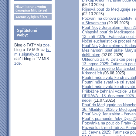
Biskup Antonín Basler bude ce
(06.10.2025)
Hlavní strana webu
Říjnová pouť do Medjugorje se
časopisu Milujte se!
(02.10.2025)
Archiv vyšlých čísel
Pozvání na obnovu přátelství 
v Sievernichu
(29.09.2025)
Pouť Nový Jeruzalém - říjen 2
Spřátelené
Chlapská pouť do Medžugorje
weby:
13. září 2025 - Fatimská pouť
Noční eucharistické procesí n
Blog o FATYMu
zde
,
Pouť Nový Jeruzalém v Radost
blog o TV-MIS.cz
tv-
Mezinárodní pouť přátel Mary'
mis.signaly.cz
a
další akce
(02.09.2025)
další blog o TV-MIS
Ohlédnutí za V. Dětskou pěší 
zde
.
13. srpna 2025: Fatimská pou
Požehnání nového Mariánského 
Krkonoších
(06.08.2025)
Poutní mše svatá ke cti svaté
Poutní mše svatá ke cti svat
Poutní mše svatá ke cti svat
Průběžné žehnání vozidel u ka
OPRAVA - 13. července 2025: 
neděli
(11.07.2025)
Pouť do Medjugorje na Nanebe
36. Mladifest 2025 v Medjugorj
Pouť Nový Jeruzalém - červe
Pouť k pramenům řeky Dyje 2
Pozvánka na pouť do Prahy
(2
Pozvánka k modlitbě za Prahu
13. června 2025: Fatimská po