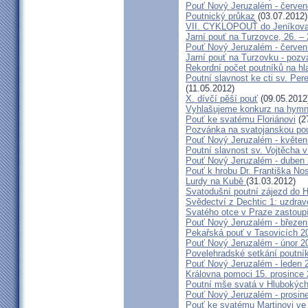
Pouť Nový Jeruzalém - červe
Poutnický průkaz
(03.07.2012)
VII. CYKLOPOUŤ do Jeníkov
Jarní pouť na Turzovce, 26. –
Pouť Nový Jeruzalém - červen
Jarní pouť na Turzovku - poz
Rekordní počet poutníků na hl
Poutní slavnost ke cti sv. Pe
(11.05.2012)
X. dívčí pěší pouť
(09.05.2012
Vyhlašujeme konkurz na hymn
Pouť ke svatému Floriánovi
(2
Pozvánka na svatojanskou pou
Pouť Nový Jeruzalém - květen
Poutní slavnost sv. Vojtěcha 
Pouť Nový Jeruzalém - duben
Pouť k hrobu Dr. Františka No
Lurdy na Kubě
(31.03.2012)
Svatodušní poutní zájezd do 
Svědectví z Dechtic 1: uzdrave
Svatého otce v Praze zastoup
Pouť Nový Jeruzalém - březen
Pekařská pouť v Tasovicích 2
Pouť Nový Jeruzalém - únor 2
Povelehradské setkání poutní
Pouť Nový Jeruzalém - leden 
Královna pomoci 15. prosince 
Poutní mše svatá v Hlubokýc
Pouť Nový Jeruzalém - prosin
Pouť ke svatému Martinovi ve 