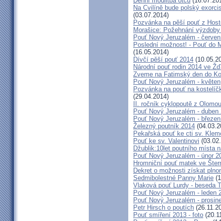
Denní modlitba otců
(16.07.20
Na Cvilíně bude polský exorci
(03.07.2014)
Pozvánka na pěší pouť z Hos
Morašice: Požehnání výzdoby
Pouť Nový Jeruzalém - červen
Poslední možnost! - Pouť do M
(16.05.2014)
Dívčí pěší pouť 2014
(10.05.2
Národní pouť rodin 2014 ve Ž
Zveme na Fatimský den do Koc
Pouť Nový Jeruzalém - květen
Pozvánka na pouť na kostelíč
(29.04.2014)
II. ročník cyklopoutě z Olomo
Pouť Nový Jeruzalém - duben
Pouť Nový Jeruzalém - březen
Železný poutník 2014
(04.03.2
Pekařská pouť ke cti sv. Kle
Pouť ke sv. Valentinovi
(03.02
Džublik:10let poutního místa n
Pouť Nový Jeruzalém - únor 2
Hromniční pouť matek ve Šter
Dekret o možnosti získat plno
Sedmibolestné Panny Marie
(1
Vlaková pouť Lurdy - beseda 
Pouť Nový Jeruzalém - leden 
Pouť Nový Jeruzalém - prosin
Petr Hirsch o poutích
(26.11.2
Pouť smíření 2013 - foto
(20.1