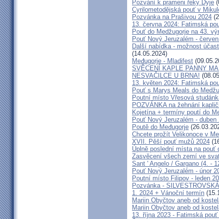
Pozvání k prameni řeky Dyje
(
Cyrilometodějská pouť v Mikul
Pozvánka na Prašivou 2024
(2
13. června 2024: Fatimská pouť
Pouť do Medžugorje na 43. výro
Pouť Nový Jeruzalém - červen
Další nabídka - možnost účast
(14.05.2024)
Međugorje - Mladifest
(09.05.2
SVĚCENÍ KAPLE PANNY MAR
NESVAČILCE U BRNA!
(08.05
13. květen 2024: Fatimská pouť
Pouť s Marys Meals do Medžug
Poutní místo Vřesová studánk
POZVÁNKA na žehnání kapličk
Kojetína + termíny poutí do M
Pouť Nový Jeruzalém - duben
Poutě do Međugorje
(26.03.20
Chcete prožít Velikonoce v M
XVII. Pěší pouť mužů 2024
(16
Úplně poslední místa na po
Zasvěcení všech zemí ve svat
Sant ' Angelo / Gargano (4. - 1
Pouť Nový Jeruzalém - únor 2
Poutní místo Filipov - leden 2
Pozvánka - SILVESTROVSKÁ
1. 2024 + Vánoční termín
(15.
Mariin Obyčtov aneb od kostel
Mariin Obyčtov aneb od kostel
13. října 2023 - Fatimská pouť 