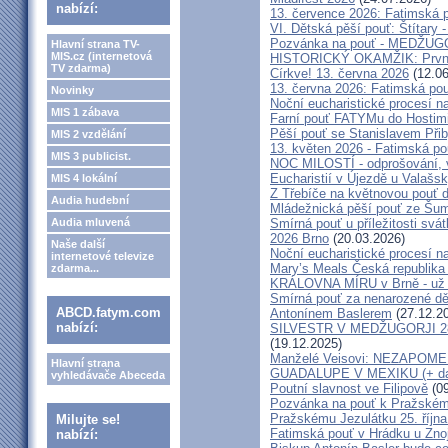
nabízí:
13. července 2026: Fatimská 
VI. Dětská pěší pouť: Štítary 
Pozvánka na pouť - MEDŽUGOR
Hlavní strana TV-
MIS.cz (internetová
HISTORICKÝ OKAMŽIK: První c
TV zdarma)
Církve! 13. června 2026
(12.06
13. června 2026: Fatimská po
Novinky
Noční eucharistické procesí n
MIS 1 zábava
Farní pouť FATYMu do Hostim
Pěší pouť se Stanislavem Při
MIS 2 vzdělání
13. květen 2026 - Fatimská p
MIS 3 publicist.
NOC MILOSTÍ - odprošování, v
Eucharistií v Újezdě u Valašs
MIS 4 lokální
Z Třebíče na květnovou pouť 
Audia hudební
Mládežnická pěší pouť ze Šu
Audia mluvená
Smírná pouť u příležitosti svá
2026 Brno
(20.03.2026)
Naše další
Noční eucharistické procesí n
internetové televize
Mary’s Meals Česká republika
zdarma...
KRÁLOVNA MÍRU v Brně - už 
Smírná pouť za nenarozené dě
ABCD.fatym.com
Antonínem Baslerem
(27.12.2
nabízí:
SILVESTR V MEDŽUGORJI 28. 1
(19.12.2025)
Manželé Veisovi: NEZAPO
Hlavní strana
GUADALUPE V MEXIKU (+ dal
vyhledávače Abeceda
Poutní slavnost ve Filipově
(09
Pozvánka na pouť k Pražském
Pražskému Jezulátku 25. říjn
Milujte se!
Fatimská pouť v Hrádku u Znoj
nabízí: