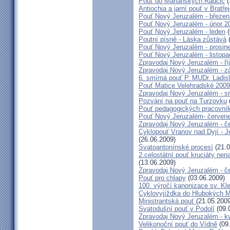
Pouť do Mariánských Radčic
(
Antiochia a jarní pouť v Bratře
Pouť Nový Jeruzalém - březen
Pouť Nový Jeruzalém - únor 2
Pouť Nový Jeruzalém - leden
(
Poutní písně - Láska zůstává
(
Pouť Nový Jeruzalém - prosin
Pouť Nový Jeruzalém - listop
Zpravodaj Nový Jeruzalém - ří
Zpravodaj Nový Jeruzalém - zá
6. smírná pouť P. MUDr. Ladis
Pouť Matice Velehradské 2009
Zpravodaj Nový Jeruzalém - s
Pozvání na pouť na Turzovku
Pouť pedagogických pracovník
Pouť Nový Jeruzalém- červen
Zpravodaj Nový Jeruzalém - č
Cyklopouť Vranov nad Dyjí - Je
(26.06.2009)
Svatoantonínské procesí
(21.0
2.celostátní pouť kruciáty n
(13.06.2009)
Zpravodaj Nový Jeruzalém - č
Pouť pro chlapy
(03.06.2009)
100. výročí kanonizace sv. K
Cyklovyjíždka do Hlubokých 
Ministrantská pouť
(21.05.2009
Svatodušní pouť v Podolí
(09.
Zpravodaj Nový Jeruzalém - k
Velikonoční pouť do Vídně
(09