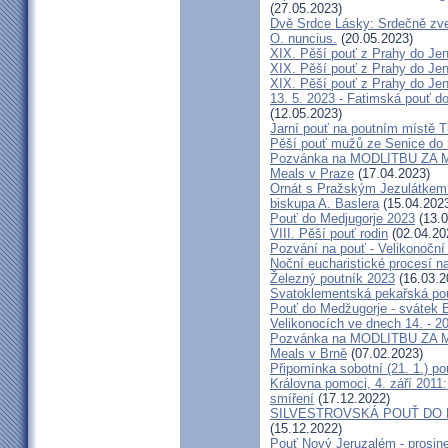
(27.05.2023)
Dvě Srdce Lásky: Srdečně zve
O. nuncius.
(20.05.2023)
XIX. Pěší pouť z Prahy do Jen
XIX. Pěší pouť z Prahy do Jen
XIX. Pěší pouť z Prahy do Jen
13. 5. 2023 - Fatimská pouť do
(12.05.2023)
Jarní pouť na poutním místě 
Pěší pouť mužů ze Senice do 
Pozvánka na MODLITBU ZA MÍ
Meals v Praze
(17.04.2023)
Ornát s Pražským Jezulátkem 
biskupa A. Baslera
(15.04.202
Pouť do Medjugorje 2023
(13.0
VIII. Pěší pouť rodin
(02.04.20
Pozvání na pouť - Velikonoční 
Noční eucharistické procesí n
Železný poutník 2023
(16.03.2
Svatoklementská pekařská po
Pouť do Medžugorje - svátek Bo
Velikonocích ve dnech 14. - 20
Pozvánka na MODLITBU ZA MÍ
Meals v Brně
(07.02.2023)
Připomínka sobotní (21. 1.) po
Královna pomoci, 4. září 2011:
smíření
(17.12.2022)
SILVESTROVSKÁ POUŤ DO ME
(15.12.2022)
Pouť Nový Jeruzalém - prosin