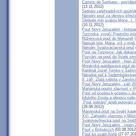
Camino de Santiago - povídání
(13.11.2012)
Setkání velehradských poutní
Národní pouť za obnovu křesť
Sledujte mši svatou Mons. J. 
(10.11.2012)
Pouť Nový Jeruzalém - listop
Turzovka, výročí Poutního mí
Růžencová pouť do Mariazell
(
Napsali jste: Maria, víš o mn
Národní Svatováclavská pouť
Pouť na Turzovce: Jak dokázat
Pozvání na pouť do Svaté ze
Pouť Nový Jeruzalém - říjen 2
Moravská autobusová pouť do
Kardinál Jozef Tomko v Šaští
Národná púť k Sedembolestne
8. září: Zlatá sobota v Žarošic
Pouť Nový Jeruzalém - září 2
Mariánská poutní slavnost v 
Pouť od oceánu k oceánu s i
lidského života a obnovu rodin
„Pouť setkání“ aneb putování 
(28.08.2012)
Mariánská pouť na Svatý kope
XVI. Zahradní slavnost v Milo
Svatovavřinecká pouť na Sně
Pouť Nový Jeruzalém - srpen 
Pouť v Bohuticích
(03.08.2012
Pouť ke svaté Anně
(27.07.20