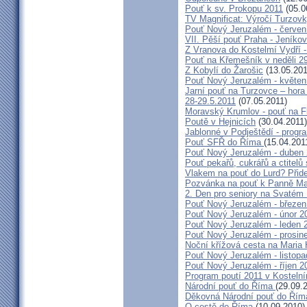
Pouť k sv. Prokopu 2011
(05.0
TV Magnificat: Výročí Turzov
Pouť Nový Jeruzalém - červen
VII. Pěší pouť Praha - Jeníkov 
Z Vranova do Kostelmí Vydří -
Pouť na Křemešník v neděli 2
Z Kobylí do Žarošic
(13.05.201
Pouť Nový Jeruzalém - květen
Jarní pouť na Turzovce – hora
28-29.5.2011
(07.05.2011)
Moravský Krumlov - pouť na F
Poutě v Hejnicích
(30.04.2011)
Jablonné v Podještědí - progr
Pouť SFŘ do Říma
(15.04.201
Pouť Nový Jeruzalém - duben
Pouť pekařů, cukrářů a ctitel
Vlakem na pouť do Lurd? Přide
Pozvánka na pouť k Panně Mar
2. Den pro seniory na Svaté
Pouť Nový Jeruzalém - březen
Pouť Nový Jeruzalém - únor 2
Pouť Nový Jeruzalém - leden 
Pouť Nový Jeruzalém - prosin
Noční křížová cesta na Maria 
Pouť Nový Jeruzalém - listop
Pouť Nový Jeruzalém - říjen 2
Program poutí 2011 v Kosteln
Národní pouť do Říma
(29.09.
Děkovná Národní pouť do Řím
O cestě do Říma
(10.09.2010)