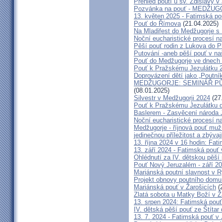
Přehled poutí u sv. Zdislavy v
Pozvánka na pouť - MEDŽUGOR
13. květen 2025 - Fatimská p
Pouť do Římova
(21.04.2025)
Na Mladifest do Medžugorje s
Noční eucharistické procesí n
Pěší pouť rodin z Lukova do P
Putování -aneb pěší pouť v na
Pouť do Medžugorje ve dnech 2
Pouť k Pražskému Jezulátku 
Doprovázení dětí jako „Poutní
MEDŽUGORJE: SEMINÁŘ PŮST
(08.01.2025)
Silvestr v Medžugorji 2024
(27
Pouť k Pražskému Jezulátku d
Baslerem - Zasvěcení národa 
Noční eucharistické procesí n
Medžugorje - říjnová pouť mu
jedinečnou příležitost a zbývaj
13. října 2024 v 16 hodin: Fa
13. září 2024 - Fatimská pouť
Ohlédnutí za IV. dětskou pěší
Pouť Nový Jeruzalém - září 2
Mariánská poutní slavnost v R
Projekt obnovy poutního domu
Mariánská pouť v Žarošicích
(
Zlatá sobota u Matky Boží v Ž
13. srpen 2024: Fatimská pouť 
IV. dětská pěší pouť ze Štítar
13. 7. 2024 - Fatimská pouť v J