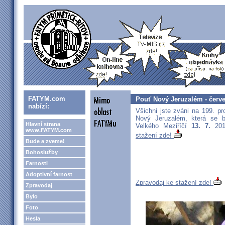
FATYM.com
Pouť Nový Jeruzalém - červ
nabízí:
Všichni jste zváni na 199. p
Nový Jeruzalém, která se b
Hlavní strana
Velkého Meziříčí
13. 7.
201
www.FATYM.com
stažení zde!
Bude a zveme!
Bohoslužby
Farnosti
Adoptivní farnost
Zpravodaj ke stažení zde!
Zpravodaj
Bylo
Foto
Hesla