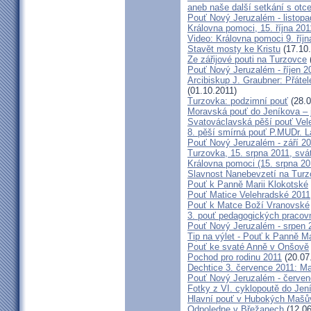
aneb naše další setkání s ot
Pouť Nový Jeruzalém - listopa
Královna pomoci, 15. října 20
Video: Královna pomoci 9. říjn
Stavět mosty ke Kristu
(17.10.
Ze zářijové pouti na Turzovce
Pouť Nový Jeruzalém - říjen 2
Arcibiskup J. Graubner: Přáte
(01.10.2011)
Turzovka: podzimní pouť
(28.0
Moravská pouť do Jeníkova – j
Svatováclavská pěší pouť Vel
8. pěší smírná pouť P.MUDr. 
Pouť Nový Jeruzalém - září 2
Turzovka, 15. srpna 2011, sv
Královna pomoci (15. srpna 2
Slavnost Nanebevzetí na Tur
Pouť k Panně Marii Klokotské
Pouť Matice Velehradské 2011
Pouť k Matce Boží Vranovské
3. pouť pedagogických praco
Pouť Nový Jeruzalém - srpen 
Tip na výlet - Pouť k Panně M
Pouť ke svaté Anně v Onšově
Pochod pro rodinu 2011
(20.07
Dechtice 3. července 2011: Ma
Pouť Nový Jeruzalém - červen
Fotky z VI. cyklopoutě do Jen
Hlavní pouť v Hubokých Mašův
Odpoledne v Břežanech
(12.06