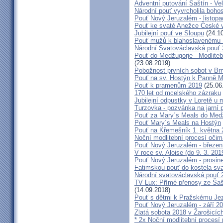
Adventní putování Šaštín - Ve
Národní pouť vyvrcholila boho
Pouť Nový Jeruzalém - listop
Pouť ke svaté Anežce České 
Jubilejní pouť ve Sloupu
(24.10
Pouť mužů k blahoslavenému
Národní Svatováclavská pouť
Pouť do Medžugorje - Modliteb
(23.08.2019)
Pobožnost prvních sobot v Brně
Pouť na sv. Hostýn k Panně Ma
Pouť k pramenům 2019
(25.06
170 let od mcelského zázraku
Jubilejní odpustky v Loretě u 
Turzovka - pozvánka na jarní p
Pouť za Mary´s Meals do Med
Pouť Mary´s Meals na Hostýn
Pouť na Křemešník 1. května 
Noční modlitební procesí očim
Pouť Nový Jeruzalém - březen
V roce sv. Aloise (do 9. 3. 201
Pouť Nový Jeruzalém - prosin
Fatimskou pouť do kostela sva
Národní svatováclavská pouť 
TV Lux: Přímé přenosy ze Šaš
(14.09.2018)
Pouť s dětmi k Pražskému Jez
Pouť Nový Jeruzalém - září 2
Zlatá sobota 2018 v Žarošicích 
* 2x Noční modlitební procesí p