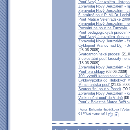
Pouť Nový Jeruzalém - listop
Zpravodaj Nový Jeruzalém - ří
Zpravodaj Nový Jeruzalém - zá
6. smírná pouť P. MUDr. Ladis
Pouť Matice Velehradské 2009
Zpravodaj Nový Jeruzalém - s
Pozvání na pouť na Turzovku
Pouť pedagogických pracovník
Pouť Nový Jeruzalém- červen
Zpravodaj Nový Jeruzalém - č
Cyklopouť Vranov nad Dyjí - Je
(26.06.2009)
Svatoantonínské procesí
(21.0
2.celostátní pouť kruciáty n
(13.06.2009)
Zpravodaj Nový Jeruzalém - č
Pouť pro chlapy
(03.06.2009)
100. výročí kanonizace sv. K
Cyklovyjíždka do Hlubokých 
Ministrantská pouť
(21.05.2009
Svatodušní pouť v Podolí
(09.
Zpravodaj Nový Jeruzalém - k
Velikonoční pouť do Vídně
(09
Pouť k Bolestné Matce Boží v
| Autor:
Bohumila Hubáčková
| Vydán
0 |
Přidat komentář
|