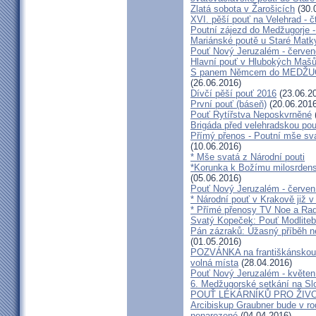
Zlatá sobota v Žarošicích
(30.
XVI. pěší pouť na Velehrad - č
Poutní zájezd do Medžugorje -
Mariánské poutě u Staré Matk
Pouť Nový Jeruzalém - červe
Hlavní pouť v Hlubokých Maš
S panem Němcem do MEDŽUG
(26.06.2016)
Dívčí pěší pouť 2016
(23.06.2
První pouť (báseň)
(20.06.2016
Pouť Rytířstva Neposkvrněné
Brigáda před velehradskou pou
Přímý přenos - Poutní mše sva
(10.06.2016)
* Mše svatá z Národní pouti
*Korunka k Božímu milosrdenst
(05.06.2016)
Pouť Nový Jeruzalém - červen
* Národní pouť v Krakově již v
* Přímé přenosy TV Noe a Rad
Svatý Kopeček: Pouť Modliteb
Pán zázraků: Úžasný příběh n
(01.05.2016)
POZVÁNKA na františkánskou po
volná místa
(28.04.2016)
Pouť Nový Jeruzalém - květen
6. Medžugorské setkání na Sl
POUŤ LÉKÁRNÍKŮ PRO ŽIVO
Arcibiskup Graubner bude v rod
nenarozené
(04.04.2016)