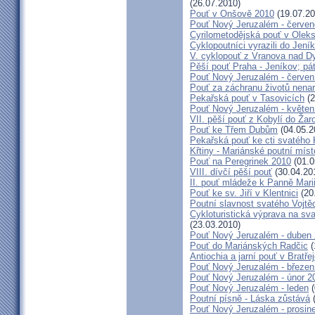
(26.07.2010)
Pouť v Onšově 2010
(19.07.20
Pouť Nový Jeruzalém - červe
Cyrilometodějská pouť v Olek
Cyklopoutníci vyrazili do Jení
V. cyklopouť z Vranova nad D
Pěší pouť Praha - Jeníkov; pá
Pouť Nový Jeruzalém - červen
Pouť za záchranu životů nena
Pekařská pouť v Tasovicích
(2
Pouť Nový Jeruzalém - květen
VII. pěší pouť z Kobylí do Žar
Pouť ke Třem Dubům
(04.05.2
Pekařská pouť ke cti svatého
Křtiny - Mariánské poutní míst
Pouť na Peregrinek 2010
(01.0
VIII. dívčí pěší pouť
(30.04.20
II. pouť mládeže k Panně Mari
Pouť ke sv. Jiří v Klentnici
(20
Poutní slavnost svatého Vojtě
Cykloturistická výprava na sv
(23.03.2010)
Pouť Nový Jeruzalém - duben
Pouť do Mariánských Radčic
(
Antiochia a jarní pouť v Bratře
Pouť Nový Jeruzalém - březen
Pouť Nový Jeruzalém - únor 2
Pouť Nový Jeruzalém - leden
(
Poutní písně - Láska zůstává
(
Pouť Nový Jeruzalém - prosin