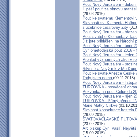
Pouť Nový Jeruzalém - duben
I. pěší pouť za obnovu manžels
(28.03.2016)
Pouť ke svatému Klementovi v
Slavnosti sv. Klementa Hofbau
služebnice císařovny Zity
(01.
Pouť Nový Jeruzalém - březen
Pouť svatého Klementa v Taso
Již jste přihlášeni na Národní
Pouť Nový Jeruzalém - únor 2
Cyrilometodějská pouť 2016 -
Pouť Nový Jeruzalém - leden 
Přehled významných akcí v r
Pouť Nový Jeruzalém - prosin
Silvestr a Nový rok v Medžugo
Pouť ke svaté Anežce České 
Tady jsem doma
(09.11.2015)
Pouť Nový Jeruzalém - listop
TURZOVKA - posvěcení chrám
Pozvánka na pouť Celurodu 2
Pouť Nový Jeruzalém - říjen 2
TURZOVKA - Přímý přenos TV
Marie Matky Církve
(03.10.201
Slavnost konsekrace kostela 
(28.09.2015)
SVATOVÁCLAVSKÉ PUTOVÁN
(23.09.2015)
Arcibiskup Cyril Vasiľ: Největš
(15.09.2015)