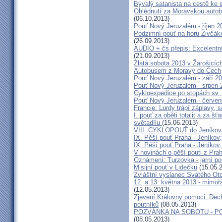
Bývalý satanista na cestě ke 
Ohlédnutí za Moravskou autobu
(06.10.2013)
Pouť Nový Jeruzalém - říjen 2
Podzimní pouť na horu Živčáko
(26.09.2013)
AUDIO + čs přepis: Excelentní
(21.09.2013)
Zlatá sobota 2013 v Žarošicíc
Autobusem z Moravy do Čech
Pouť Nový Jeruzalém - září 2
Pouť Nový Jeruzalém - srpen 
Cykloexpedice po stopách sv. 
Pouť Nový Jeruzalém - červe
Francie: Lurdy trápí záplavy,
I. pouť za oběti totalit a za 
světadílu
(15.06.2013)
VIII. CYKLOPOUŤ do Jeníkov
IX. Pěší pouť Praha - Jeníkov
IX. Pěší pouť Praha - Jeníkov
V novinách o pěší pouti z Pra
Oznámení: Turzovka - jarní po
Misijní pouť v Lidečku
(15.05.
Zvláštní vyslanec Svatého Otc
12. a 13. května 2013 - mimo
(12.05.2013)
Zjevení Královny pomoci, Dech
poutníků
(08.05.2013)
POZVÁNKA NA SOBOTU - P
(08.05.2013)