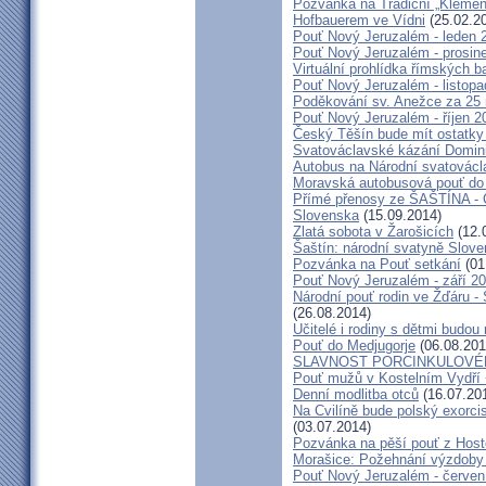
Pozvánka na Tradiční „Kleme
Hofbauerem ve Vídni
(25.02.2
Pouť Nový Jeruzalém - leden 
Pouť Nový Jeruzalém - prosin
Virtuální prohlídka římských ba
Pouť Nový Jeruzalém - listop
Poděkování sv. Anežce za 25
Pouť Nový Jeruzalém - říjen 2
Český Těšín bude mít ostatky
Svatováclavské kázání Domini
Autobus na Národní svatovácl
Moravská autobusová pouť do
Přímé přenosy ze ŠAŠTÍNA - C
Slovenska
(15.09.2014)
Zlatá sobota v Žarošicích
(12.
Šaštín: národní svatyně Slov
Pozvánka na Pouť setkání
(01
Pouť Nový Jeruzalém - září 2
Národní pouť rodin ve Žďáru -
(26.08.2014)
Učitelé i rodiny s dětmi budo
Pouť do Medjugorje
(06.08.201
SLAVNOST PORCINKULOVÉ
Pouť mužů v Kostelním Vydří 
Denní modlitba otců
(16.07.20
Na Cvilíně bude polský exorci
(03.07.2014)
Pozvánka na pěší pouť z Hos
Morašice: Požehnání výzdoby
Pouť Nový Jeruzalém - červen