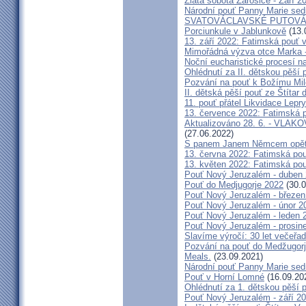
Zlatá sobota Žarošice - Září 2
Národní pouť Panny Marie sed
SVATOVÁCLAVSKÉ PUTOVÁN
Porciunkule v Jablunkově
(13.
13. září 2022: Fatimská pouť v 
Mimořádná výzva otce Marka - 
Noční eucharistické procesí n
Ohlédnutí za II. dětskou pěší 
Pozvání na pouť k Božímu Mil
II. dětská pěší pouť ze Štítar
11. pouť přátel Likvidace Lepry
13. července 2022: Fatimská po
Aktualizováno 28. 6. - VL
(27.06.2022)
S panem Janem Němcem opět 
13. června 2022: Fatimská pouť
13. květen 2022: Fatimská pouť
Pouť Nový Jeruzalém - duben
Pouť do Medjugorje 2022
(30.0
Pouť Nový Jeruzalém - březen
Pouť Nový Jeruzalém - únor 2
Pouť Nový Jeruzalém - leden 
Pouť Nový Jeruzalém - prosin
Slavíme výročí: 30 let večeřad
Pozvání na pouť do Medžugorje
Meals.
(23.09.2021)
Národní pouť Panny Marie sed
Pouť v Horní Lomné
(16.09.20
Ohlédnutí za 1. dětskou pěší p
Pouť Nový Jeruzalém - září 2