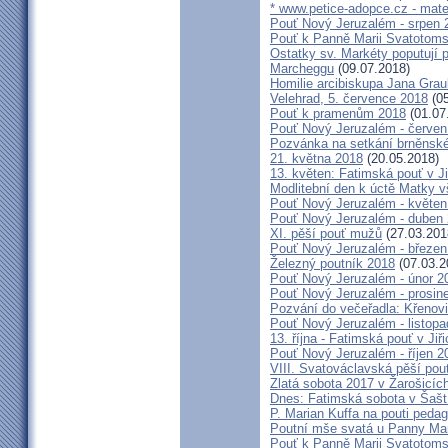
* www.petice-adopce.cz - mater
Pouť Nový Jeruzalém - srpen 
Pouť k Panně Marii Svatotoms
Ostatky sv. Markéty poputují
Marcheggu
(09.07.2018)
Homilie arcibiskupa Jana Grau
Velehrad, 5. července 2018
(05
Pouť k pramenům 2018
(01.07
Pouť Nový Jeruzalém - červen
Pozvánka na setkání brněnské
21. května 2018
(20.05.2018)
13. květen: Fatimská pouť v Ji
Modlitební den k úctě Matky v
Pouť Nový Jeruzalém - květen
Pouť Nový Jeruzalém - duben
XI. pěší pouť mužů
(27.03.201
Pouť Nový Jeruzalém - březen
Železný poutník 2018
(07.03.2
Pouť Nový Jeruzalém - únor 2
Pouť Nový Jeruzalém - prosin
Pozvání do večeřadla: Křenovi
Pouť Nový Jeruzalém - listop
13. října - Fatimská pouť v Jiři
Pouť Nový Jeruzalém - říjen 2
VIII. Svatováclavská pěší pou
Zlatá sobota 2017 v Žarošicích 
Dnes: Fatimská sobota v Šašt
P. Marian Kuffa na pouti ped
Poutní mše svatá u Panny Mar
Pouť k Panně Marii Svatotoms