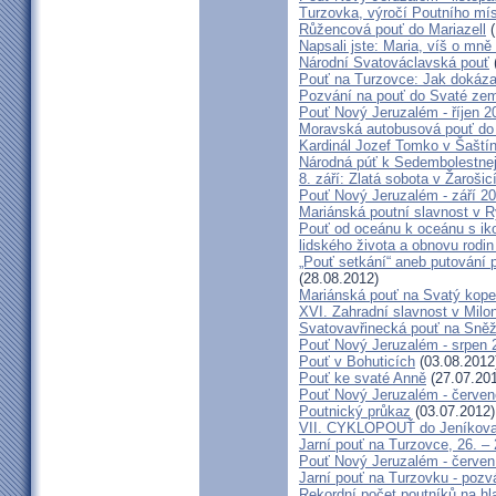
Turzovka, výročí Poutního mí
Růžencová pouť do Mariazell
(
Napsali jste: Maria, víš o mn
Národní Svatováclavská pouť
Pouť na Turzovce: Jak dokázat
Pozvání na pouť do Svaté ze
Pouť Nový Jeruzalém - říjen 2
Moravská autobusová pouť do
Kardinál Jozef Tomko v Šaští
Národná púť k Sedembolestne
8. září: Zlatá sobota v Žarošic
Pouť Nový Jeruzalém - září 2
Mariánská poutní slavnost v 
Pouť od oceánu k oceánu s i
lidského života a obnovu rodin
„Pouť setkání“ aneb putování 
(28.08.2012)
Mariánská pouť na Svatý kope
XVI. Zahradní slavnost v Milo
Svatovavřinecká pouť na Sně
Pouť Nový Jeruzalém - srpen 
Pouť v Bohuticích
(03.08.2012
Pouť ke svaté Anně
(27.07.20
Pouť Nový Jeruzalém - červe
Poutnický průkaz
(03.07.2012)
VII. CYKLOPOUŤ do Jeníkov
Jarní pouť na Turzovce, 26. –
Pouť Nový Jeruzalém - červen
Jarní pouť na Turzovku - poz
Rekordní počet poutníků na hl