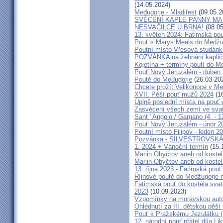
(14.05.2024)
Međugorje - Mladifest
(09.05.2
SVĚCENÍ KAPLE PANNY MAR
NESVAČILCE U BRNA!
(08.05
13. květen 2024: Fatimská pouť
Pouť s Marys Meals do Medžug
Poutní místo Vřesová studánk
POZVÁNKA na žehnání kapličk
Kojetína + termíny poutí do M
Pouť Nový Jeruzalém - duben
Poutě do Međugorje
(26.03.20
Chcete prožít Velikonoce v M
XVII. Pěší pouť mužů 2024
(16
Úplně poslední místa na po
Zasvěcení všech zemí ve svat
Sant ' Angelo / Gargano (4. - 1
Pouť Nový Jeruzalém - únor 2
Poutní místo Filipov - leden 2
Pozvánka - SILVESTROVSKÁ
1. 2024 + Vánoční termín
(15.
Mariin Obyčtov aneb od kostel
Mariin Obyčtov aneb od kostel
13. října 2023 - Fatimská pouť 
Říjnové poutě do Medžugorje 
Fatimská pouť do kostela svaté
2023
(10.09.2023)
Vzpomínky na moravskou auto
Ohlédnutí za III. dětskou pěší 
Pouť k Pražskému Jezulátku (
12. národní pouť přátel díla Li