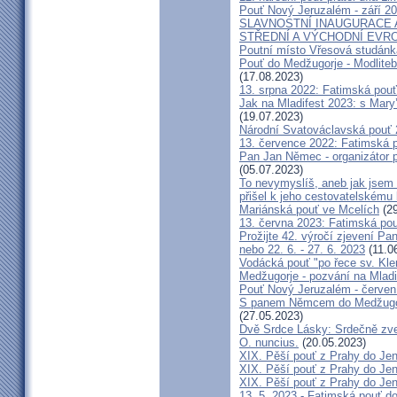
Pouť Nový Jeruzalém - září 2
SLAVNOSTNÍ INAUGURACE 
STŘEDNÍ A VÝCHODNÍ EVR
Poutní místo Vřesová studánk
Pouť do Medžugorje - Modliteb
(17.08.2023)
13. srpna 2022: Fatimská pouť 
Jak na Mladifest 2023: s Ma
(19.07.2023)
Národní Svatováclavská pouť
13. července 2022: Fatimská po
Pan Jan Němec - organizátor po
(05.07.2023)
To nevymyslíš, aneb jak jsem 
přišel k jeho cestovatelskému
Mariánská pouť ve Mcelích
(29
13. června 2023: Fatimská pouť
Prožijte 42. výročí zjevení Pa
nebo 22. 6. - 27. 6. 2023
(11.0
Vodácká pouť "po řece sv. Kl
Medžugorje - pozvání na Mladi
Pouť Nový Jeruzalém - červen
S panem Němcem do Medžugorj
(27.05.2023)
Dvě Srdce Lásky: Srdečně zve
O. nuncius.
(20.05.2023)
XIX. Pěší pouť z Prahy do Jen
XIX. Pěší pouť z Prahy do Jen
XIX. Pěší pouť z Prahy do Jen
13. 5. 2023 - Fatimská pouť do