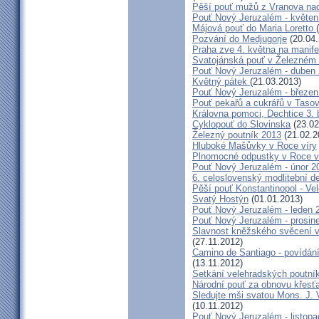
Pěší pouť mužů z Vranova nad
Pouť Nový Jeruzalém - květen
Májová pouť do Maria Loretto
Pozvání do Medjugorje
(20.04.
Praha zve 4. května na manife
Svatojánská pouť v Železném
Pouť Nový Jeruzalém - duben
Květný pátek
(21.03.2013)
Pouť Nový Jeruzalém - březen
Pouť pekařů a cukrářů v Taso
Královna pomoci, Dechtice 3.
Cyklopouť do Slovinska
(23.02
Železný poutník 2013
(21.02.2
Hluboké Mašůvky v Roce víry
Plnomocné odpustky v Roce ví
Pouť Nový Jeruzalém - únor 2
6. celoslovenský modlitební d
Pěší pouť Konstantinopol - Ve
Svatý Hostýn
(01.01.2013)
Pouť Nový Jeruzalém - leden 
Pouť Nový Jeruzalém - prosin
Slavnost kněžského svěcení v 
(27.11.2012)
Camino de Santiago - povídání
(13.11.2012)
Setkání velehradských poutní
Národní pouť za obnovu křesť
Sledujte mši svatou Mons. J. 
(10.11.2012)
Pouť Nový Jeruzalém - listop