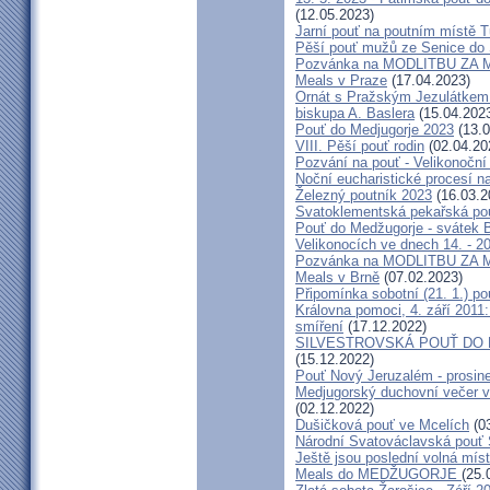
(12.05.2023)
Jarní pouť na poutním místě 
Pěší pouť mužů ze Senice do 
Pozvánka na MODLITBU ZA MÍ
Meals v Praze
(17.04.2023)
Ornát s Pražským Jezulátkem 
biskupa A. Baslera
(15.04.202
Pouť do Medjugorje 2023
(13.0
VIII. Pěší pouť rodin
(02.04.20
Pozvání na pouť - Velikonoční 
Noční eucharistické procesí n
Železný poutník 2023
(16.03.2
Svatoklementská pekařská po
Pouť do Medžugorje - svátek Bo
Velikonocích ve dnech 14. - 20
Pozvánka na MODLITBU ZA MÍ
Meals v Brně
(07.02.2023)
Připomínka sobotní (21. 1.) po
Královna pomoci, 4. září 2011:
smíření
(17.12.2022)
SILVESTROVSKÁ POUŤ DO ME
(15.12.2022)
Pouť Nový Jeruzalém - prosin
Medjugorský duchovní večer v 
(02.12.2022)
Dušičková pouť ve Mcelích
(03
Národní Svatováclavská pouť 
Ještě jsou poslední volná míst
Meals do MEDŽUGORJE
(25.