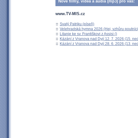
Nové filmy, videa a audia (mp3) pro vás:
www.TV-MIS.cz
::
Svatý Patriku (píseň)
::
Velehradská hymna 2026 (Hej, vzhůru poutníci
::
Litanie ke sv. Františkovi z Assisi ()
::
Kázání z Vranova nad Dyjí 12. 7. 2026 (15. ne
::
Kázání z Vranova nad Dyjí 28. 6. 2026 (13. ne