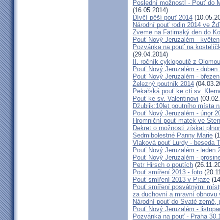
Poslední možnost! - Pouť do M
(16.05.2014)
Dívčí pěší pouť 2014
(10.05.2
Národní pouť rodin 2014 ve Ž
Zveme na Fatimský den do Koc
Pouť Nový Jeruzalém - květen
Pozvánka na pouť na kostelíč
(29.04.2014)
II. ročník cyklopoutě z Olomo
Pouť Nový Jeruzalém - duben
Pouť Nový Jeruzalém - březen
Železný poutník 2014
(04.03.2
Pekařská pouť ke cti sv. Kle
Pouť ke sv. Valentinovi
(03.02
Džublik:10let poutního místa n
Pouť Nový Jeruzalém - únor 2
Hromniční pouť matek ve Šter
Dekret o možnosti získat plno
Sedmibolestné Panny Marie
(1
Vlaková pouť Lurdy - beseda 
Pouť Nový Jeruzalém - leden 
Pouť Nový Jeruzalém - prosin
Petr Hirsch o poutích
(26.11.2
Pouť smíření 2013 - foto
(20.1
Pouť smíření 2013 v Praze
(14
Pouť smíření posvátnými míst
za duchovní a mravní obnovu 
Národní pouť do Svaté země, p
Pouť Nový Jeruzalém - listop
Pozvánka na pouť - Praha 30.