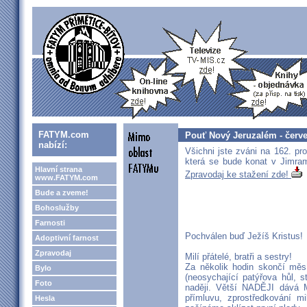
FATYM.com
Pouť Nový Jeruzalém - červ
nabízí:
Všichni jste zváni na 162. p
která se bude konat v Jimr
Hlavní strana
Zpravodaj ke stažení zde!
www.FATYM.com
Bude a zveme!
Bohoslužby
Farnosti
Pochválen buď Ježíš Kristus!
Adoptivní farnost
Zpravodaj
Milí přátelé, bratři a sestry!
Za několik hodin skončí měsí
Bylo
(neosychající patýřova hůl, s
Foto
naději. Větší NADĚJI dává 
přímluvu, zprostředkování mi
Hesla