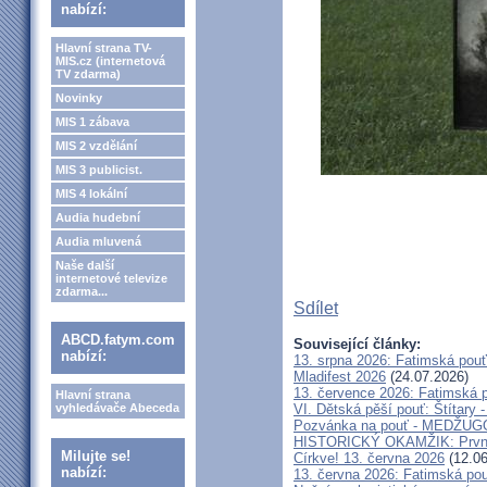
nabízí:
Hlavní strana TV-
MIS.cz (internetová
TV zdarma)
Novinky
MIS 1 zábava
MIS 2 vzdělání
MIS 3 publicist.
MIS 4 lokální
Audia hudební
Audia mluvená
Naše další
internetové televize
zdarma...
Sdílet
ABCD.fatym.com
Související články:
nabízí:
13. srpna 2026: Fatimská pou
Mladifest 2026
(24.07.2026)
13. července 2026: Fatimská 
Hlavní strana
vyhledávače Abeceda
VI. Dětská pěší pouť: Štítary 
Pozvánka na pouť - MEDŽUGOR
HISTORICKÝ OKAMŽIK: První c
Milujte se!
Církve! 13. června 2026
(12.06
nabízí:
13. června 2026: Fatimská po