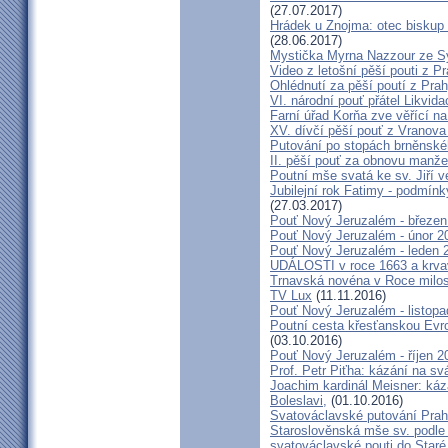
(27.07.2017)
Hrádek u Znojma: otec biskup
(28.06.2017)
Mystička Myrna Nazzour ze S
Video z letošní pěší pouti z P
Ohlédnutí za pěší poutí z Pra
VI. národní pouť přátel Likvida
Farní úřad Korňa zve věřící n
XV. dívčí pěší pouť z Vranova
Putování po stopách brněnské
II. pěší pouť za obnovu manžel
Poutní mše svatá ke sv. Jiří v
Jubilejní rok Fatimy - podmín
(27.03.2017)
Pouť Nový Jeruzalém - březen
Pouť Nový Jeruzalém - únor 2
Pouť Nový Jeruzalém - leden 
UDÁLOSTI v roce 1663 a krva
Trnavská novéna v Roce milosr
TV Lux
(11.11.2016)
Pouť Nový Jeruzalém - listop
Poutní cesta křesťanskou Evro
(03.10.2016)
Pouť Nový Jeruzalém - říjen 2
Prof. Petr Piťha: kázání na s
Joachim kardinál Meisner: káz
Boleslavi,
(01.10.2016)
Svatováclavské putování Praho
Staroslověnská mše sv. podle t
svatováclavské pouti do Staré