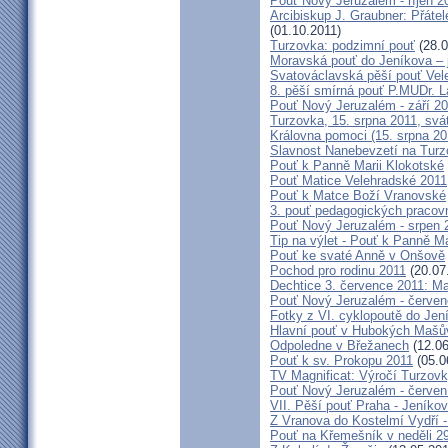
Pouť Nový Jeruzalém - říjen 2
Arcibiskup J. Graubner: Přáte
(01.10.2011)
Turzovka: podzimní pouť
(28.0
Moravská pouť do Jeníkova – j
Svatováclavská pěší pouť Vel
8. pěší smírná pouť P.MUDr. 
Pouť Nový Jeruzalém - září 2
Turzovka, 15. srpna 2011, sv
Královna pomoci (15. srpna 2
Slavnost Nanebevzetí na Tur
Pouť k Panně Marii Klokotské
Pouť Matice Velehradské 2011
Pouť k Matce Boží Vranovské
3. pouť pedagogických praco
Pouť Nový Jeruzalém - srpen 
Tip na výlet - Pouť k Panně M
Pouť ke svaté Anně v Onšově
Pochod pro rodinu 2011
(20.07
Dechtice 3. července 2011: Ma
Pouť Nový Jeruzalém - červen
Fotky z VI. cyklopoutě do Jen
Hlavní pouť v Hubokých Mašův
Odpoledne v Břežanech
(12.06
Pouť k sv. Prokopu 2011
(05.0
TV Magnificat: Výročí Turzov
Pouť Nový Jeruzalém - červen
VII. Pěší pouť Praha - Jeníkov 
Z Vranova do Kostelmí Vydří -
Pouť na Křemešník v neděli 2