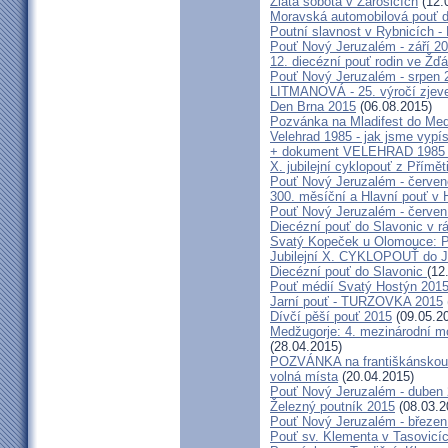
Zlatá sobota v Žarošicích
(12.
Moravská automobilová pouť 
Poutní slavnost v Rybnicích -
Pouť Nový Jeruzalém - září 2
12. diecézní pouť rodin ve Ž
Pouť Nový Jeruzalém - srpen 
LITMANOVÁ - 25. výročí zjeve
Den Brna 2015
(06.08.2015)
Pozvánka na Mladifest do Medž
Velehrad 1985 - jak jsme vypís
+ dokument VELEHRAD 1985 (P
X. jubilejní cyklopouť z Přímě
Pouť Nový Jeruzalém - červe
300. měsíční a Hlavní pouť 
Pouť Nový Jeruzalém - červen
Diecézní pouť do Slavonic v 
Svatý Kopeček u Olomouce: P
Jubilejní X. CYKLOPOUŤ do J
Diecézní pouť do Slavonic
(12
Pouť médií Svatý Hostýn 201
Jarní pouť - TURZOVKA 2015
Dívčí pěší pouť 2015
(09.05.2
Medžugorje: 4. mezinárodní mod
(28.04.2015)
POZVÁNKA na františkánskou po
volná místa
(20.04.2015)
Pouť Nový Jeruzalém - duben
Železný poutník 2015
(08.03.2
Pouť Nový Jeruzalém - březen
Pouť sv. Klementa v Tasovicí