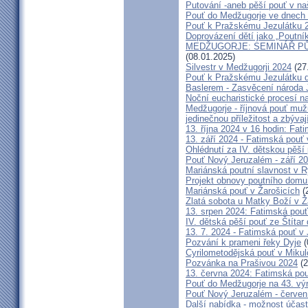
Putování -aneb pěší pouť v na
Pouť do Medžugorje ve dnech 2
Pouť k Pražskému Jezulátku 
Doprovázení dětí jako „Poutní
MEDŽUGORJE: SEMINÁŘ PŮST
(08.01.2025)
Silvestr v Medžugorji 2024
(27
Pouť k Pražskému Jezulátku d
Baslerem - Zasvěcení národa 
Noční eucharistické procesí n
Medžugorje - říjnová pouť mu
jedinečnou příležitost a zbývaj
13. října 2024 v 16 hodin: Fa
13. září 2024 - Fatimská pouť
Ohlédnutí za IV. dětskou pěší
Pouť Nový Jeruzalém - září 2
Mariánská poutní slavnost v R
Projekt obnovy poutního domu
Mariánská pouť v Žarošicích
(
Zlatá sobota u Matky Boží v Ž
13. srpen 2024: Fatimská pouť 
IV. dětská pěší pouť ze Štítar
13. 7. 2024 - Fatimská pouť v J
Pozvání k prameni řeky Dyje
(
Cyrilometodějská pouť v Mikul
Pozvánka na Prašivou 2024
(2
13. června 2024: Fatimská pouť
Pouť do Medžugorje na 43. výro
Pouť Nový Jeruzalém - červen
Další nabídka - možnost účast