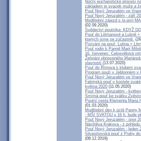
Noční eucharistické procesí n
základem je svazek muže a ž
Pouť Nový Jeruzalém ve Vran
Pouť Nový Jeruzalém - září 2
Modlitební zájezd s (a pro
(02.09.2020)
Svědectví poutníka: KDYŽ 
Pouť do Liitmanové a Lutině + 
kterých jsme se zúčastnili.
(26
Pozvání na pouť: Lutina + Lit
Pouť rodin k Panně Marii Milot
16. červenec: Celosvětová virt
Žehnání obnoveného Mariánské
slavnosti
(13.07.2020)
Pouť do Římova s klubem sva
Program poutí v Jeblonném v 
Pouť Nový Jeruzalém ve Vran
Fatimská pouť v kostele svaté 
května 2020
(11.05.2020)
Pouť Nový Jeruzalém - květen
Smírná pouť ke svátku Zvěsto
Poutní cesta Klementa Maria 
(01.03.2020)
Modlitební den k úctě Panny M
- MŠI SVATOU v 16 h. bude p
Pouť Nový Jeruzalém - únor 2
Návštěva Krakova - z pohledu
Pouť Nový Jeruzalém - leden 
Silvestrovská pouť z Prahy do
(08.12.2019)