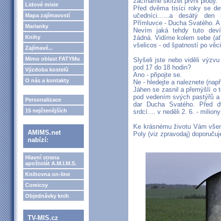
začínáme sklízet první plody.
Lidové misie
Před dvěma tisíci roky se de
učedníci......a desátý den 
Mapa zajímavostí
Přímluvce - Ducha Svatého. A n
Marianky
Nevím jaká tehdy tuto devít
Knihy
žádná. Vidíme kolem sebe (a
všelicos - od špatností po věci
Zajímavé...
Mimo oblast FATYMu
Slyšeli jste nebo viděli výzv
pod 17 do 18 hodin?
Výzdoba kostelů
Ano - připojte se.
O nás a kontakty
Ne - hledejte a naleznete (např
Jáhen se zasnil a přemýšlí o t
pod vedením svých pastýřů a 
Personalizace
dar Ducha Svatého. Před dv
15 nejčtenějších
srdcí.... v neděli 2. 6. - milio
Ke krásnému životu Vám všem 
AMIMS.net
Poly (viz zpravodaj) doporučuj
nabízí:
Hlavní strana
apoštolát A.M.I.M.S.
Knihovna on-line
Comicsy
Objednávky knih
TV-MIS.cz