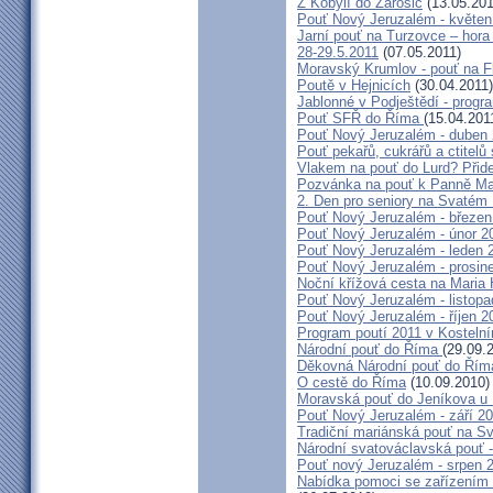
Z Kobylí do Žarošic
(13.05.201
Pouť Nový Jeruzalém - květen
Jarní pouť na Turzovce – hora
28-29.5.2011
(07.05.2011)
Moravský Krumlov - pouť na F
Poutě v Hejnicích
(30.04.2011)
Jablonné v Podještědí - progr
Pouť SFŘ do Říma
(15.04.201
Pouť Nový Jeruzalém - duben
Pouť pekařů, cukrářů a ctitel
Vlakem na pouť do Lurd? Přide
Pozvánka na pouť k Panně Mar
2. Den pro seniory na Svaté
Pouť Nový Jeruzalém - březen
Pouť Nový Jeruzalém - únor 2
Pouť Nový Jeruzalém - leden 
Pouť Nový Jeruzalém - prosin
Noční křížová cesta na Maria 
Pouť Nový Jeruzalém - listop
Pouť Nový Jeruzalém - říjen 2
Program poutí 2011 v Kosteln
Národní pouť do Říma
(29.09.
Děkovná Národní pouť do Řím
O cestě do Říma
(10.09.2010)
Moravská pouť do Jeníkova u
Pouť Nový Jeruzalém - září 2
Tradiční mariánská pouť na S
Národní svatováclavská pouť 
Pouť nový Jeruzalém - srpen 
Nabídka pomoci se zařízením pě