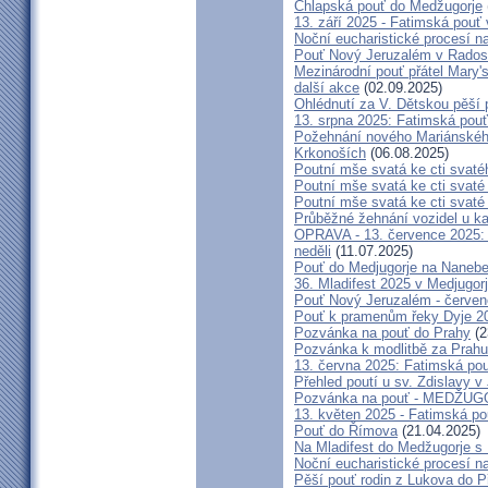
Chlapská pouť do Medžugorje
13. září 2025 - Fatimská pouť
Noční eucharistické procesí n
Pouť Nový Jeruzalém v Radost
Mezinárodní pouť přátel Mary'
další akce
(02.09.2025)
Ohlédnutí za V. Dětskou pěší 
13. srpna 2025: Fatimská pou
Požehnání nového Mariánského 
Krkonoších
(06.08.2025)
Poutní mše svatá ke cti svaté
Poutní mše svatá ke cti svat
Poutní mše svatá ke cti svat
Průběžné žehnání vozidel u ka
OPRAVA - 13. července 2025: 
neděli
(11.07.2025)
Pouť do Medjugorje na Nanebe
36. Mladifest 2025 v Medjugorj
Pouť Nový Jeruzalém - červe
Pouť k pramenům řeky Dyje 2
Pozvánka na pouť do Prahy
(2
Pozvánka k modlitbě za Prahu
13. června 2025: Fatimská po
Přehled poutí u sv. Zdislavy v
Pozvánka na pouť - MEDŽUGOR
13. květen 2025 - Fatimská p
Pouť do Římova
(21.04.2025)
Na Mladifest do Medžugorje s
Noční eucharistické procesí n
Pěší pouť rodin z Lukova do P