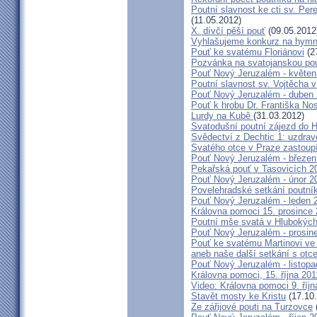
Poutní slavnost ke cti sv. Pe
(11.05.2012)
X. dívčí pěší pouť
(09.05.2012
Vyhlašujeme konkurz na hymn
Pouť ke svatému Floriánovi
(2
Pozvánka na svatojanskou pou
Pouť Nový Jeruzalém - květen
Poutní slavnost sv. Vojtěcha 
Pouť Nový Jeruzalém - duben
Pouť k hrobu Dr. Františka No
Lurdy na Kubě
(31.03.2012)
Svatodušní poutní zájezd do 
Svědectví z Dechtic 1: uzdrave
Svatého otce v Praze zastoup
Pouť Nový Jeruzalém - březen
Pekařská pouť v Tasovicích 2
Pouť Nový Jeruzalém - únor 2
Povelehradské setkání poutní
Pouť Nový Jeruzalém - leden 
Královna pomoci 15. prosince 
Poutní mše svatá v Hlubokýc
Pouť Nový Jeruzalém - prosin
Pouť ke svatému Martinovi ve 
aneb naše další setkání s ot
Pouť Nový Jeruzalém - listopa
Královna pomoci, 15. října 20
Video: Královna pomoci 9. říjn
Stavět mosty ke Kristu
(17.10.
Ze zářijové pouti na Turzovce