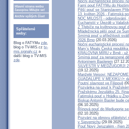
Noční eucharistické procesí n
Farní pouť FATYMu do Hostim
Hlavní strana webu
Pěší pouť se Stanislavem Při
časopisu Milujte se!
13. květen 2026 - Fatimská p
Archiv vyšlých čísel
NOC MILOSTÍ - odprošování, v
Eucharistií v Újezdě u Valašs
Z Třebíče na květnovou pouť 
Spřátelené
Mládežnická pěší pouť ze Šu
weby:
Smírná pouť u příležitosti svá
2026 Brno
(20.03.2026)
Blog o FATYMu
zde
,
Noční eucharistické procesí n
blog o TV-MIS.cz
tv-
Mary’s Meals Česká republika
mis.signaly.cz
a
KRÁLOVNA MÍRU v Brně - už 
další blog o TV-MIS
Smírná pouť za nenarozené dě
zde
.
Antonínem Baslerem
(27.12.2
SILVESTR V MEDŽUGORJI 28. 1
(19.12.2025)
Manželé Veisovi: NEZAPO
GUADALUPE V MEXIKU (+ dal
Poutní slavnost ve Filipově
(09
Pozvánka na pouť k Pražském
Pražskému Jezulátku 25. říjn
Fatimská pouť v Hrádku u Znoj
Biskup Antonín Basler bude ce
(06.10.2025)
Říjnová pouť do Medjugorje se
(02.10.2025)
Pozvání na obnovu přátelství 
v Sievernichu
(29.09.2025)
Pouť Nový Jeruzalém - říjen 2