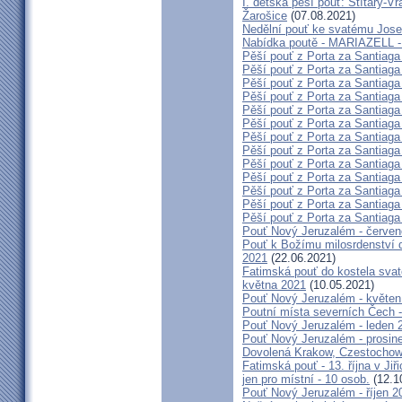
I. dětská pěší pouť: Štítary-V
Žarošice
(07.08.2021)
Nedělní pouť ke svatému Jose
Nabídka poutě - MARIAZELL -
Pěší pouť z Porta za Santiaga
Pěší pouť z Porta za Santiaga
Pěší pouť z Porta za Santiaga
Pěší pouť z Porta za Santiaga
Pěší pouť z Porta za Santiaga
Pěší pouť z Porta za Santiaga
Pěší pouť z Porta za Santiaga
Pěší pouť z Porta za Santiaga
Pěší pouť z Porta za Santiaga
Pěší pouť z Porta za Santiaga
Pěší pouť z Porta za Santiaga
Pěší pouť z Porta za Santiaga
Pěší pouť z Porta za Santiaga
Pouť Nový Jeruzalém - červe
Pouť k Božímu milosrdenství do
2021
(22.06.2021)
Fatimská pouť do kostela svaté
května 2021
(10.05.2021)
Pouť Nový Jeruzalém - květen
Poutní místa severních Čech -
Pouť Nový Jeruzalém - leden 
Pouť Nový Jeruzalém - prosin
Dovolená Krakow, Czestochow
Fatimská pouť - 13. října v Ji
jen pro místní - 10 osob.
(12.1
Pouť Nový Jeruzalém - říjen 2