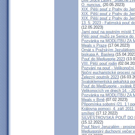
Dvě Srdce Lásky: Srdečně zve
O. nuncius.
(20.05.2023)
XIX. Pěší pouť z Prahy do Jen
XIX. Pěší pouť z Prahy do Jen
XIX. Pěší pouť z Prahy do Jen
13. 5. 2023 - Fatimská pouť do
(12.05.2023)
Jarní pouť na poutním místě 
Pěší pouť mužů ze Senice do 
Pozvánka na MODLITBU ZA MÍ
Meals v Praze
(17.04.2023)
Ornát s Pražským Jezulátkem 
biskupa A. Baslera
(15.04.202
Pouť do Medjugorje 2023
(13.0
VIII. Pěší pouť rodin
(02.04.20
Pozvání na pouť - Velikonoční 
Noční eucharistické procesí n
Železný poutník 2023
(16.03.2
Svatoklementská pekařská po
Pouť do Medžugorje - svátek Bo
Velikonocích ve dnech 14. - 20
Pozvánka na MODLITBU ZA MÍ
Meals v Brně
(07.02.2023)
Připomínka sobotní (21. 1.) po
Královna pomoci, 4. září 2011:
smíření
(17.12.2022)
SILVESTROVSKÁ POUŤ DO ME
(15.12.2022)
Pouť Nový Jeruzalém - prosin
Medjugorský duchovní večer v 