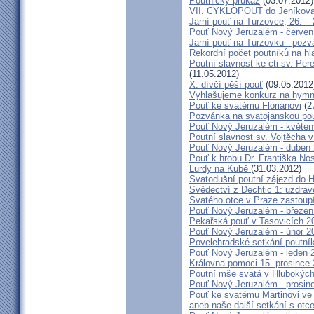
Poutnický průkaz
(03.07.2012)
VII. CYKLOPOUŤ do Jeníkov
Jarní pouť na Turzovce, 26. –
Pouť Nový Jeruzalém - červen
Jarní pouť na Turzovku - poz
Rekordní počet poutníků na hl
Poutní slavnost ke cti sv. Pe
(11.05.2012)
X. dívčí pěší pouť
(09.05.2012
Vyhlašujeme konkurz na hymn
Pouť ke svatému Floriánovi
(2
Pozvánka na svatojanskou pou
Pouť Nový Jeruzalém - květen
Poutní slavnost sv. Vojtěcha 
Pouť Nový Jeruzalém - duben
Pouť k hrobu Dr. Františka No
Lurdy na Kubě
(31.03.2012)
Svatodušní poutní zájezd do 
Svědectví z Dechtic 1: uzdrave
Svatého otce v Praze zastoup
Pouť Nový Jeruzalém - březen
Pekařská pouť v Tasovicích 2
Pouť Nový Jeruzalém - únor 2
Povelehradské setkání poutní
Pouť Nový Jeruzalém - leden 
Královna pomoci 15. prosince 
Poutní mše svatá v Hlubokýc
Pouť Nový Jeruzalém - prosin
Pouť ke svatému Martinovi ve 
aneb naše další setkání s ot