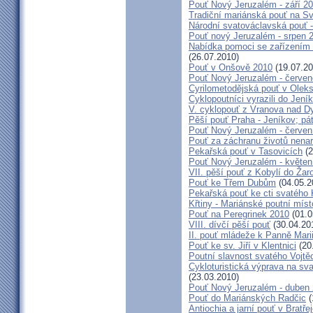
Pouť Nový Jeruzalém - září 2
Tradiční mariánská pouť na S
Národní svatováclavská pouť 
Pouť nový Jeruzalém - srpen 
Nabídka pomoci se zařízením pě
(26.07.2010)
Pouť v Onšově 2010
(19.07.20
Pouť Nový Jeruzalém - červe
Cyrilometodějská pouť v Olek
Cyklopoutníci vyrazili do Jení
V. cyklopouť z Vranova nad D
Pěší pouť Praha - Jeníkov; pá
Pouť Nový Jeruzalém - červen
Pouť za záchranu životů nena
Pekařská pouť v Tasovicích
(2
Pouť Nový Jeruzalém - květen
VII. pěší pouť z Kobylí do Žar
Pouť ke Třem Dubům
(04.05.2
Pekařská pouť ke cti svatého
Křtiny - Mariánské poutní míst
Pouť na Peregrinek 2010
(01.0
VIII. dívčí pěší pouť
(30.04.20
II. pouť mládeže k Panně Mari
Pouť ke sv. Jiří v Klentnici
(20
Poutní slavnost svatého Vojtě
Cykloturistická výprava na sv
(23.03.2010)
Pouť Nový Jeruzalém - duben
Pouť do Mariánských Radčic
(
Antiochia a jarní pouť v Bratře