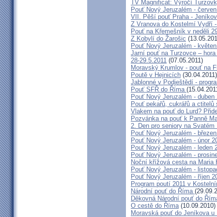
TV Magnificat: Výročí Turzov
Pouť Nový Jeruzalém - červen
VII. Pěší pouť Praha - Jeníkov 
Z Vranova do Kostelmí Vydří -
Pouť na Křemešník v neděli 2
Z Kobylí do Žarošic
(13.05.201
Pouť Nový Jeruzalém - květen
Jarní pouť na Turzovce – hora
28-29.5.2011
(07.05.2011)
Moravský Krumlov - pouť na F
Poutě v Hejnicích
(30.04.2011)
Jablonné v Podještědí - progr
Pouť SFŘ do Říma
(15.04.201
Pouť Nový Jeruzalém - duben
Pouť pekařů, cukrářů a ctitel
Vlakem na pouť do Lurd? Přide
Pozvánka na pouť k Panně Mar
2. Den pro seniory na Svaté
Pouť Nový Jeruzalém - březen
Pouť Nový Jeruzalém - únor 2
Pouť Nový Jeruzalém - leden 
Pouť Nový Jeruzalém - prosin
Noční křížová cesta na Maria 
Pouť Nový Jeruzalém - listop
Pouť Nový Jeruzalém - říjen 2
Program poutí 2011 v Kosteln
Národní pouť do Říma
(29.09.
Děkovná Národní pouť do Řím
O cestě do Říma
(10.09.2010)
Moravská pouť do Jeníkova u