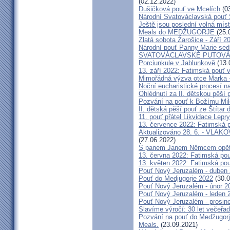
(02.12.2022)
Dušičková pouť ve Mcelích
(03
Národní Svatováclavská pouť 
Ještě jsou poslední volná míst
Meals do MEDŽUGORJE
(25.
Zlatá sobota Žarošice - Září 2
Národní pouť Panny Marie sed
SVATOVÁCLAVSKÉ PUTOVÁN
Porciunkule v Jablunkově
(13.
13. září 2022: Fatimská pouť v 
Mimořádná výzva otce Marka - 
Noční eucharistické procesí n
Ohlédnutí za II. dětskou pěší 
Pozvání na pouť k Božímu Mil
II. dětská pěší pouť ze Štítar
11. pouť přátel Likvidace Lepry
13. července 2022: Fatimská po
Aktualizováno 28. 6. - VL
(27.06.2022)
S panem Janem Němcem opět 
13. června 2022: Fatimská pouť
13. květen 2022: Fatimská pouť
Pouť Nový Jeruzalém - duben
Pouť do Medjugorje 2022
(30.0
Pouť Nový Jeruzalém - únor 2
Pouť Nový Jeruzalém - leden 
Pouť Nový Jeruzalém - prosin
Slavíme výročí: 30 let večeřad
Pozvání na pouť do Medžugorje
Meals.
(23.09.2021)