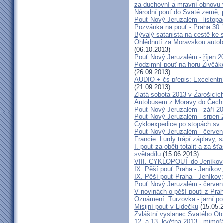
za duchovní a mravní obnovu 
Národní pouť do Svaté země, p
Pouť Nový Jeruzalém - listop
Pozvánka na pouť - Praha 30.
Bývalý satanista na cestě ke 
Ohlédnutí za Moravskou autobu
(06.10.2013)
Pouť Nový Jeruzalém - říjen 2
Podzimní pouť na horu Živčáko
(26.09.2013)
AUDIO + čs přepis: Excelentní
(21.09.2013)
Zlatá sobota 2013 v Žarošicíc
Autobusem z Moravy do Čech
Pouť Nový Jeruzalém - září 2
Pouť Nový Jeruzalém - srpen 
Cykloexpedice po stopách sv. 
Pouť Nový Jeruzalém - červe
Francie: Lurdy trápí záplavy,
I. pouť za oběti totalit a za 
světadílu
(15.06.2013)
VIII. CYKLOPOUŤ do Jeníkov
IX. Pěší pouť Praha - Jeníkov
IX. Pěší pouť Praha - Jeníkov
Pouť Nový Jeruzalém - červen
V novinách o pěší pouti z Pra
Oznámení: Turzovka - jarní po
Misijní pouť v Lidečku
(15.05.
Zvláštní vyslanec Svatého Otc
12. a 13. května 2013 - mimo