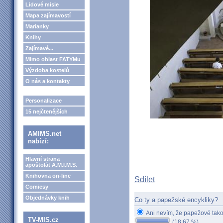
Lidové misie
Mapa zajímavostí
Marianky
Knihy
Zajímavé...
Mimo oblast FATYMu
Výzdoba kostelů
O nás a kontakty
Personalizace
15 nejčtenějších
AMIMS.net
nabízí:
Hlavní strana
apoštolát A.M.I.M.S.
Knihovna on-line
Sdílet
Comicsy
Objednávky knih
Co ty a papežské encykliky?
Ani nevím, že papežové tako
TV-MIS.cz
(18.67 %)