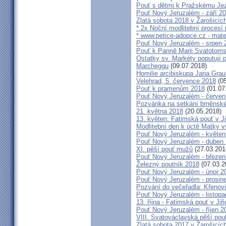
Pouť s dětmi k Pražskému Jez
Pouť Nový Jeruzalém - září 2
Zlatá sobota 2018 v Žarošicích 
* 2x Noční modlitební procesí p
* www.petice-adopce.cz - mater
Pouť Nový Jeruzalém - srpen 
Pouť k Panně Marii Svatotoms
Ostatky sv. Markéty poputují
Marcheggu
(09.07.2018)
Homilie arcibiskupa Jana Grau
Velehrad, 5. července 2018
(05
Pouť k pramenům 2018
(01.07
Pouť Nový Jeruzalém - červen
Pozvánka na setkání brněnské
21. května 2018
(20.05.2018)
13. květen: Fatimská pouť v Ji
Modlitební den k úctě Matky v
Pouť Nový Jeruzalém - květen
Pouť Nový Jeruzalém - duben
XI. pěší pouť mužů
(27.03.201
Pouť Nový Jeruzalém - březen
Železný poutník 2018
(07.03.2
Pouť Nový Jeruzalém - únor 2
Pouť Nový Jeruzalém - prosin
Pozvání do večeřadla: Křenovi
Pouť Nový Jeruzalém - listop
13. října - Fatimská pouť v Jiři
Pouť Nový Jeruzalém - říjen 2
VIII. Svatováclavská pěší pou
Zlatá sobota 2017 v Žarošicích 