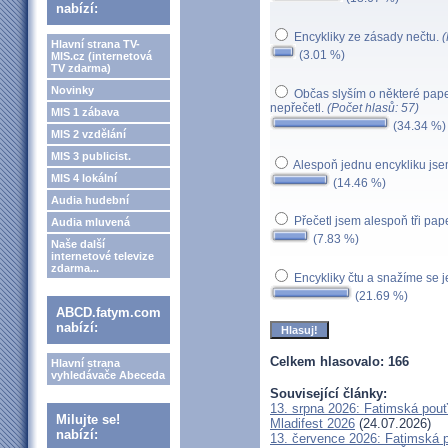
nabízí:
Encykliky ze zásady nečtu.
(
Hlavní strana TV-
(3.01 %)
MIS.cz (internetová
TV zdarma)
Novinky
Občas slyším o některé pape
nepřečetl.
(Počet hlasů: 57)
MIS 1 zábava
(34.34 %)
MIS 2 vzdělání
MIS 3 publicist.
Alespoň jednu encykliku jse
MIS 4 lokální
(14.46 %)
Audia hudební
Přečetl jsem alespoň tři pap
Audia mluvená
(7.83 %)
Naše další
internetové televize
zdarma...
Encykliky čtu a snažíme se 
(21.69 %)
ABCD.fatym.com
nabízí:
Celkem hlasovalo: 166
Hlavní strana
vyhledávače Abeceda
Související články:
13. srpna 2026: Fatimská pou
Milujte se!
Mladifest 2026
(24.07.2026)
nabízí:
13. července 2026: Fatimská 