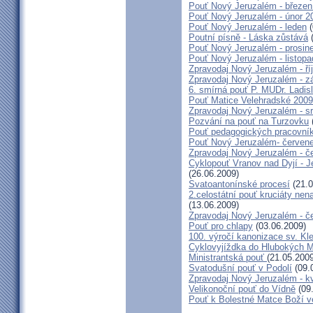
Pouť Nový Jeruzalém - březen
Pouť Nový Jeruzalém - únor 2
Pouť Nový Jeruzalém - leden
(
Poutní písně - Láska zůstává
(
Pouť Nový Jeruzalém - prosin
Pouť Nový Jeruzalém - listop
Zpravodaj Nový Jeruzalém - ří
Zpravodaj Nový Jeruzalém - zá
6. smírná pouť P. MUDr. Ladis
Pouť Matice Velehradské 2009
Zpravodaj Nový Jeruzalém - s
Pozvání na pouť na Turzovku
Pouť pedagogických pracovník
Pouť Nový Jeruzalém- červen
Zpravodaj Nový Jeruzalém - č
Cyklopouť Vranov nad Dyjí - Je
(26.06.2009)
Svatoantonínské procesí
(21.0
2.celostátní pouť kruciáty n
(13.06.2009)
Zpravodaj Nový Jeruzalém - č
Pouť pro chlapy
(03.06.2009)
100. výročí kanonizace sv. K
Cyklovyjíždka do Hlubokých 
Ministrantská pouť
(21.05.2009
Svatodušní pouť v Podolí
(09.
Zpravodaj Nový Jeruzalém - k
Velikonoční pouť do Vídně
(09
Pouť k Bolestné Matce Boží v