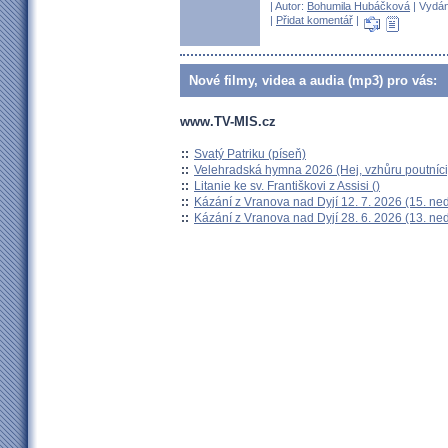
| Autor:
Bohumila Hubáčková
| Vydán
|
Přidat komentář
|
Nové filmy, videa a audia (mp3) pro vás:
www.TV-MIS.cz
::
Svatý Patriku (píseň)
::
Velehradská hymna 2026 (Hej, vzhůru poutníci
::
Litanie ke sv. Františkovi z Assisi ()
::
Kázání z Vranova nad Dyjí 12. 7. 2026 (15. ne
::
Kázání z Vranova nad Dyjí 28. 6. 2026 (13. ne