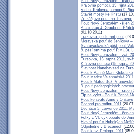
Pouť Nový Jeruzalém - listopa
Královna pomoci, 15. října 20
Video: Královna pomoci 9. říjn
Stavět mosty ke Kristu
(17.10.
Ze zářijové pouti na Turzovce
Pouť Nový Jeruzalém - říjen 2
Arcibiskup J. Graubner: Přáte
(01.10.2011)
Turzovka: podzimní pouť
(28.0
Moravská pouť do Jeníkova – j
Svatováclavská pěší pouť Vel
8. pěší smírná pouť P.MUDr. 
Pouť Nový Jeruzalém - září 2
Turzovka, 15. srpna 2011, sv
Královna pomoci (15. srpna 2
Slavnost Nanebevzetí na Tur
Pouť k Panně Marii Klokotské
Pouť Matice Velehradské 2011
Pouť k Matce Boží Vranovské
3. pouť pedagogických praco
Pouť Nový Jeruzalém - srpen 
Tip na výlet - Pouť k Panně M
Pouť ke svaté Anně v Onšově
Pochod pro rodinu 2011
(20.07
Dechtice 3. července 2011: Ma
Pouť Nový Jeruzalém - červen
Fotky z VI. cyklopoutě do Jen
Hlavní pouť v Hubokých Mašův
Odpoledne v Břežanech
(12.06
Pouť k sv. Prokopu 2011
(05.0