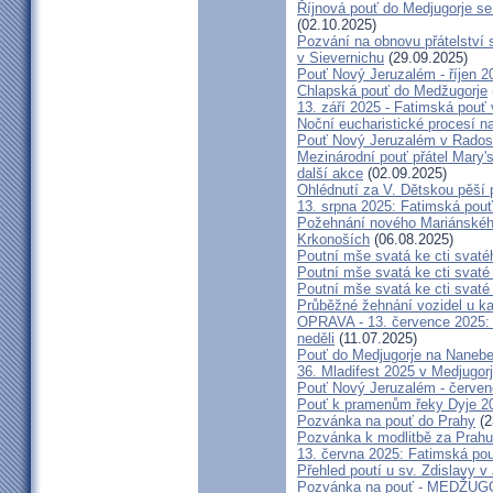
Říjnová pouť do Medjugorje se
(02.10.2025)
Pozvání na obnovu přátelství 
v Sievernichu
(29.09.2025)
Pouť Nový Jeruzalém - říjen 2
Chlapská pouť do Medžugorje
13. září 2025 - Fatimská pouť
Noční eucharistické procesí n
Pouť Nový Jeruzalém v Radost
Mezinárodní pouť přátel Mary'
další akce
(02.09.2025)
Ohlédnutí za V. Dětskou pěší 
13. srpna 2025: Fatimská pou
Požehnání nového Mariánského 
Krkonoších
(06.08.2025)
Poutní mše svatá ke cti svaté
Poutní mše svatá ke cti svat
Poutní mše svatá ke cti svat
Průběžné žehnání vozidel u ka
OPRAVA - 13. července 2025: 
neděli
(11.07.2025)
Pouť do Medjugorje na Nanebe
36. Mladifest 2025 v Medjugorj
Pouť Nový Jeruzalém - červe
Pouť k pramenům řeky Dyje 2
Pozvánka na pouť do Prahy
(2
Pozvánka k modlitbě za Prahu
13. června 2025: Fatimská po
Přehled poutí u sv. Zdislavy v
Pozvánka na pouť - MEDŽUGOR