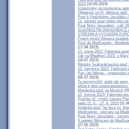
2023
(10.09.2023)
Vzpomínky na moravskou auto
Ohlédnutí za III. dětskou pěší 
Pouť k Pražskému Jezulátku (
12. národní pouť přátel díla Li
Pouť Nový Jeruzalém - září 2
SLAVNOSTNÍ INAUGURACE 
STŘEDNÍ A VÝCHODNÍ EVR
Poutní místo Vřesová studánk
Pouť do Medžugorje - Modliteb
(17.08.2023)
13. srpna 2022: Fatimská pouť 
Jak na Mladifest 2023: s Ma
(19.07.2023)
Národní Svatováclavská pouť
13. července 2022: Fatimská po
Pan Jan Němec - organizátor po
(05.07.2023)
To nevymyslíš, aneb jak jsem 
přišel k jeho cestovatelskému
Mariánská pouť ve Mcelích
(29
13. června 2023: Fatimská pouť
Prožijte 42. výročí zjevení Pa
nebo 22. 6. - 27. 6. 2023
(11.0
Vodácká pouť "po řece sv. Kl
Medžugorje - pozvání na Mladi
Pouť Nový Jeruzalém - červen
S panem Němcem do Medžugorj
(27.05.2023)