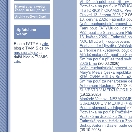
VI. Dětská pěší pouť: Štítary 
Pozvánka na pouť - MEDŽUGOR
Hlavní strana webu
HISTORICKÝ OKAMŽIK: První c
časopisu Milujte se!
Církve! 13. června 2026
(12.06
Archiv vyšlých čísel
13. června 2026: Fatimská po
Noční eucharistické procesí n
Farní pouť FATYMu do Hostim
Spřátelené
Pěší pouť se Stanislavem Při
weby:
13. květen 2026 - Fatimská p
NOC MILOSTÍ - odprošování, v
Blog o FATYMu
zde
,
Eucharistií v Újezdě u Valašs
blog o TV-MIS.cz
tv-
Z Třebíče na květnovou pouť 
mis.signaly.cz
a
Mládežnická pěší pouť ze Šu
další blog o TV-MIS
Smírná pouť u příležitosti svá
zde
.
2026 Brno
(20.03.2026)
Noční eucharistické procesí n
Mary’s Meals Česká republika
KRÁLOVNA MÍRU v Brně - už 
Smírná pouť za nenarozené dě
Antonínem Baslerem
(27.12.2
SILVESTR V MEDŽUGORJI 28. 1
(19.12.2025)
Manželé Veisovi: NEZAPO
GUADALUPE V MEXIKU (+ dal
Poutní slavnost ve Filipově
(09
Pozvánka na pouť k Pražském
Pražskému Jezulátku 25. říjn
Fatimská pouť v Hrádku u Znoj
Biskup Antonín Basler bude ce
(06.10.2025)