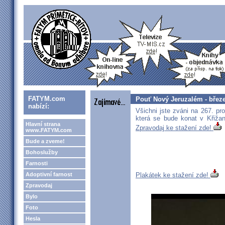
FATYM.com
Pouť Nový Jeruzalém - břez
nabízí:
Všichni jste zváni na 267. p
která se bude konat v Křiž
Hlavní strana
Zpravodaj ke stažení zde!
www.FATYM.com
Bude a zveme!
Bohoslužby
Farnosti
Adoptivní farnost
Plakátek ke stažení zde!
Zpravodaj
Bylo
Foto
Hesla