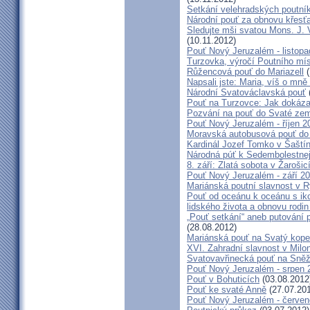
Setkání velehradských poutní
Národní pouť za obnovu křesť
Sledujte mši svatou Mons. J. 
(10.11.2012)
Pouť Nový Jeruzalém - listop
Turzovka, výročí Poutního mí
Růžencová pouť do Mariazell
(
Napsali jste: Maria, víš o mn
Národní Svatováclavská pouť
Pouť na Turzovce: Jak dokázat
Pozvání na pouť do Svaté ze
Pouť Nový Jeruzalém - říjen 2
Moravská autobusová pouť do
Kardinál Jozef Tomko v Šaští
Národná púť k Sedembolestne
8. září: Zlatá sobota v Žarošic
Pouť Nový Jeruzalém - září 2
Mariánská poutní slavnost v 
Pouť od oceánu k oceánu s i
lidského života a obnovu rodin
„Pouť setkání“ aneb putování 
(28.08.2012)
Mariánská pouť na Svatý kope
XVI. Zahradní slavnost v Milo
Svatovavřinecká pouť na Sně
Pouť Nový Jeruzalém - srpen 
Pouť v Bohuticích
(03.08.2012
Pouť ke svaté Anně
(27.07.20
Pouť Nový Jeruzalém - červe