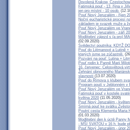
Dovolená Krakow, Czestochow
Fatimská pouť - 13. října v Ji
jen pro místní - 10 osob.
(12.1
Pouť Nový Jeruzalém - říjen 2
Noční eucharistické procesí n
základem je svazek muže a ž
Pouť Nový Jeruzalém ve Vran
Pouť Nový Jeruzalém - září 2
Modlitební zájezd s (a pro
(02.09.2020)
Svědectví poutníka: KDYŽ 
Pouť do Liitmanové a Lutině + 
kterých jsme se zúčastnili.
(26
Pozvání na pouť: Lutina + Lit
Pouť rodin k Panně Marii Milot
16. červenec: Celosvětová virt
Žehnání obnoveného Mariánské
slavnosti
(13.07.2020)
Pouť do Římova s klubem sva
Program poutí v Jeblonném v 
Pouť Nový Jeruzalém ve Vran
Fatimská pouť v kostele svaté 
května 2020
(11.05.2020)
Pouť Nový Jeruzalém - květen
Smírná pouť ke svátku Zvěsto
Poutní cesta Klementa Maria 
(01.03.2020)
Modlitební den k úctě Panny M
- MŠI SVATOU v 16 h. bude p
Pouť Nový Jeruzalém - únor 2