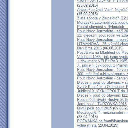
SVATOVÁCLAVSKÉ PUTOVÁN
(23.09.2015)
Arcibiskup Cyril Vasiľ: Největš
(15.09.2015)
Zlatá sobota v Žarošicích
(12.
Moravská automobilová pouť 
Poutní slavnost v Rybnicích -
Pouť Nový Jeruzalém - září 2
12. diecézní pouť rodin ve Ž
Pouť Nový Jeruzalém - srpen 
LITMANOVÁ - 25. výročí zjeve
Den Brna 2015
(06.08.2015)
Pozvánka na Mladifest do Medž
Velehrad 1985 - jak jsme vypís
+ dokument VELEHRAD 1985 (P
X. jubilejní cyklopouť z Přímě
Pouť Nový Jeruzalém - červe
300. měsíční a Hlavní pouť 
Pouť Nový Jeruzalém - červen
Diecézní pouť do Slavonic v 
Svatý Kopeček u Olomouce: P
Jubilejní X. CYKLOPOUŤ do J
Diecézní pouť do Slavonic
(12
Pouť médií Svatý Hostýn 201
Jarní pouť - TURZOVKA 2015
Dívčí pěší pouť 2015
(09.05.2
Medžugorje: 4. mezinárodní mod
(28.04.2015)
POZVÁNKA na františkánskou po
volná místa
(20.04.2015)