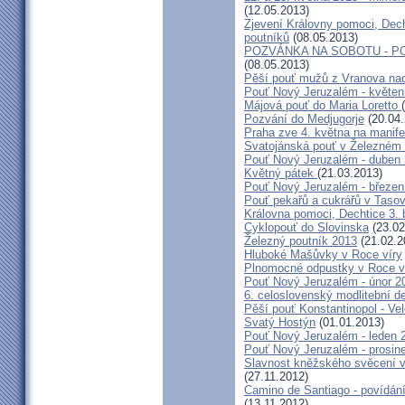
(12.05.2013)
Zjevení Královny pomoci, Dech
poutníků
(08.05.2013)
POZVÁNKA NA SOBOTU - P
(08.05.2013)
Pěší pouť mužů z Vranova nad
Pouť Nový Jeruzalém - květen
Májová pouť do Maria Loretto
Pozvání do Medjugorje
(20.04.
Praha zve 4. května na manife
Svatojánská pouť v Železném
Pouť Nový Jeruzalém - duben
Květný pátek
(21.03.2013)
Pouť Nový Jeruzalém - březen
Pouť pekařů a cukrářů v Taso
Královna pomoci, Dechtice 3.
Cyklopouť do Slovinska
(23.02
Železný poutník 2013
(21.02.2
Hluboké Mašůvky v Roce víry
Plnomocné odpustky v Roce ví
Pouť Nový Jeruzalém - únor 2
6. celoslovenský modlitební d
Pěší pouť Konstantinopol - Ve
Svatý Hostýn
(01.01.2013)
Pouť Nový Jeruzalém - leden 
Pouť Nový Jeruzalém - prosin
Slavnost kněžského svěcení v 
(27.11.2012)
Camino de Santiago - povídání
(13.11.2012)