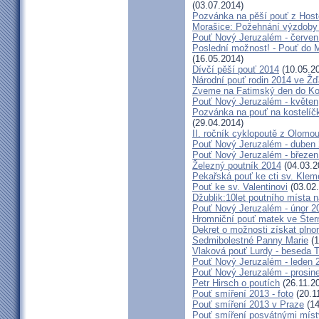
(03.07.2014)
Pozvánka na pěší pouť z Hos
Morašice: Požehnání výzdoby
Pouť Nový Jeruzalém - červen
Poslední možnost! - Pouť do M
(16.05.2014)
Dívčí pěší pouť 2014
(10.05.2
Národní pouť rodin 2014 ve Ž
Zveme na Fatimský den do Koc
Pouť Nový Jeruzalém - květen
Pozvánka na pouť na kostelíč
(29.04.2014)
II. ročník cyklopoutě z Olomo
Pouť Nový Jeruzalém - duben
Pouť Nový Jeruzalém - březen
Železný poutník 2014
(04.03.2
Pekařská pouť ke cti sv. Kle
Pouť ke sv. Valentinovi
(03.02
Džublik:10let poutního místa n
Pouť Nový Jeruzalém - únor 2
Hromniční pouť matek ve Šter
Dekret o možnosti získat plno
Sedmibolestné Panny Marie
(1
Vlaková pouť Lurdy - beseda 
Pouť Nový Jeruzalém - leden 
Pouť Nový Jeruzalém - prosin
Petr Hirsch o poutích
(26.11.2
Pouť smíření 2013 - foto
(20.1
Pouť smíření 2013 v Praze
(14
Pouť smíření posvátnými míst