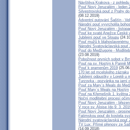
Návštěva Krakova - z pohledu
Pouť Nový Jeruzalém - leden 
Silvestrovská pouť z Prahy do
(08.12.2019)
Adventní putování Šaštín - Ve
Národní pouť vyvrcholila boho
Pouť Nový Jeruzalém - listop
Pouť ke svaté Anežce České 
Jubilejní pouť ve Sloupu
(24.10
Pouť mužů k blahoslavenému
Národní Svatováclavská pouť
Pouť do Medžugorje - Modliteb
(23.08.2019)
Pobožnost prvních sobot v Brně
Pouť na sv. Hostýn k Panně Ma
Pouť k pramenům 2019
(25.06
170 let od mcelského zázraku
Jubilejní odpustky v Loretě u 
Turzovka - pozvánka na jarní p
Pouť za Mary´s Meals do Med
Pouť Mary´s Meals na Hostýn
Pouť na Křemešník 1. května 
Noční modlitební procesí očim
Pouť Nový Jeruzalém - březen
V roce sv. Aloise (do 9. 3. 201
Pouť Nový Jeruzalém - prosin
Fatimskou pouť do kostela sva
Národní svatováclavská pouť 
TV Lux: Přímé přenosy ze Šaš
(14.09.2018)