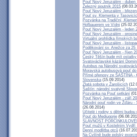
Pouť Nový Jeruzalém - duben
Železný poutník 2015
(08.03.2
Pouť Nový Jeruzalém - březen
Pouť sv. Klementa v Tasovicí
Pozvánka na Tradiční „Kleme
Hofbauerem ve Vídni
(25.02.2
Pouť Nový Jeruzalém - leden 
Pouť Nový Jeruzalém - prosin
Virtuální prohlídka římských ba
Pouť Nový Jeruzalém - listop
Poděkování sv. Anežce za 25
Pouť Nový Jeruzalém - říjen 2
Český Těšín bude mít ostatky
Svatováclavské kázání Domini
Autobus na Národní svatovácl
Moravská autobusová pouť do
Přímé přenosy ze ŠAŠTÍNA - C
Slovenska
(15.09.2014)
Zlatá sobota v Žarošicích
(12.
Šaštín: národní svatyně Slov
Pozvánka na Pouť setkání
(01
Pouť Nový Jeruzalém - září 2
Národní pouť rodin ve Žďáru -
(26.08.2014)
Učitelé i rodiny s dětmi budo
Pouť do Medjugorje
(06.08.201
SLAVNOST PORCINKULOVÉ
Pouť mužů v Kostelním Vydří 
Denní modlitba otců
(16.07.20
Na Cvilíně bude polský exorci