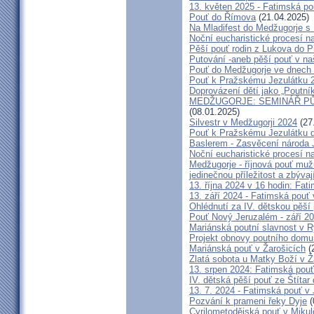
13. květen 2025 - Fatimská p
Pouť do Římova
(21.04.2025)
Na Mladifest do Medžugorje s
Noční eucharistické procesí n
Pěší pouť rodin z Lukova do P
Putování -aneb pěší pouť v na
Pouť do Medžugorje ve dnech 2
Pouť k Pražskému Jezulátku 
Doprovázení dětí jako „Poutní
MEDŽUGORJE: SEMINÁŘ PŮST
(08.01.2025)
Silvestr v Medžugorji 2024
(27
Pouť k Pražskému Jezulátku d
Baslerem - Zasvěcení národa 
Noční eucharistické procesí n
Medžugorje - říjnová pouť mu
jedinečnou příležitost a zbývaj
13. října 2024 v 16 hodin: Fa
13. září 2024 - Fatimská pouť
Ohlédnutí za IV. dětskou pěší
Pouť Nový Jeruzalém - září 2
Mariánská poutní slavnost v R
Projekt obnovy poutního domu
Mariánská pouť v Žarošicích
(
Zlatá sobota u Matky Boží v Ž
13. srpen 2024: Fatimská pouť 
IV. dětská pěší pouť ze Štítar
13. 7. 2024 - Fatimská pouť v J
Pozvání k prameni řeky Dyje
(
Cyrilometodějská pouť v Mikul