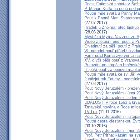
Dnes: Fatimská sobota v Šašt
P. Marian Kuffa na pouti ped
Poutní mše svatá u Panny Mar
Pouť k Panně Marii Svatotoms
(27.07.2017)
Hrádek u Znojma: otec biskup
(28.06.2017)
Mystička Myrna Nazzour ze S
Video z letošní pěší pouti z P
Ohlédnutí za pěší poutí z Pra
VI. národní pouť přátel Likvida
Farní úřad Korňa zve věřící n
XV. dívčí pěší pouť z Vranova
Putování po stopách brněnské
II. pěší pouť za obnovu manžel
Poutní mše svatá ke sv. Jiří v
Jubilejní rok Fatimy - podmín
(27.03.2017)
Pouť Nový Jeruzalém - březen
Pouť Nový Jeruzalém - únor 2
Pouť Nový Jeruzalém - leden 
UDÁLOSTI v roce 1663 a krva
Trnavská novéna v Roce milosr
TV Lux
(11.11.2016)
Pouť Nový Jeruzalém - listop
Poutní cesta křesťanskou Evro
(03.10.2016)
Pouť Nový Jeruzalém - říjen 2
Prof. Petr Piťha: kázání na s
Joachim kardinál Meisner: káz