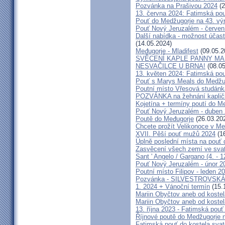
Pozvánka na Prašivou 2024
(2
13. června 2024: Fatimská pouť
Pouť do Medžugorje na 43. výro
Pouť Nový Jeruzalém - červen
Další nabídka - možnost účast
(14.05.2024)
Međugorje - Mladifest
(09.05.2
SVĚCENÍ KAPLE PANNY MAR
NESVAČILCE U BRNA!
(08.05
13. květen 2024: Fatimská pouť
Pouť s Marys Meals do Medžug
Poutní místo Vřesová studánk
POZVÁNKA na žehnání kapličk
Kojetína + termíny poutí do M
Pouť Nový Jeruzalém - duben
Poutě do Međugorje
(26.03.20
Chcete prožít Velikonoce v M
XVII. Pěší pouť mužů 2024
(16
Úplně poslední místa na po
Zasvěcení všech zemí ve svat
Sant ' Angelo / Gargano (4. - 1
Pouť Nový Jeruzalém - únor 2
Poutní místo Filipov - leden 2
Pozvánka - SILVESTROVSKÁ
1. 2024 + Vánoční termín
(15.
Mariin Obyčtov aneb od kostel
Mariin Obyčtov aneb od kostel
13. října 2023 - Fatimská pouť 
Říjnové poutě do Medžugorje 
Fatimská pouť do kostela svaté