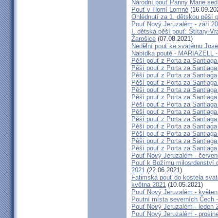
Národní pouť Panny Marie sed
Pouť v Horní Lomné
(16.09.20
Ohlédnutí za 1. dětskou pěší p
Pouť Nový Jeruzalém - září 2
I. dětská pěší pouť: Štítary-V
Žarošice
(07.08.2021)
Nedělní pouť ke svatému Jose
Nabídka poutě - MARIAZELL -
Pěší pouť z Porta za Santiaga
Pěší pouť z Porta za Santiaga
Pěší pouť z Porta za Santiaga
Pěší pouť z Porta za Santiaga
Pěší pouť z Porta za Santiaga
Pěší pouť z Porta za Santiaga
Pěší pouť z Porta za Santiaga
Pěší pouť z Porta za Santiaga
Pěší pouť z Porta za Santiaga
Pěší pouť z Porta za Santiaga
Pěší pouť z Porta za Santiaga
Pěší pouť z Porta za Santiaga
Pěší pouť z Porta za Santiaga
Pouť Nový Jeruzalém - červe
Pouť k Božímu milosrdenství do
2021
(22.06.2021)
Fatimská pouť do kostela svaté
května 2021
(10.05.2021)
Pouť Nový Jeruzalém - květen
Poutní místa severních Čech -
Pouť Nový Jeruzalém - leden 
Pouť Nový Jeruzalém - prosin