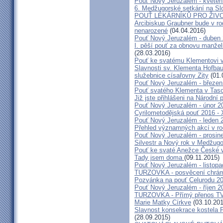
Pouť Nový Jeruzalém - květen
6. Medžugorské setkání na Sl
POUŤ LÉKÁRNÍKŮ PRO ŽIVO
Arcibiskup Graubner bude v rod
nenarozené
(04.04.2016)
Pouť Nový Jeruzalém - duben
I. pěší pouť za obnovu manžels
(28.03.2016)
Pouť ke svatému Klementovi v
Slavnosti sv. Klementa Hofbau
služebnice císařovny Zity
(01.
Pouť Nový Jeruzalém - březen
Pouť svatého Klementa v Taso
Již jste přihlášeni na Národní
Pouť Nový Jeruzalém - únor 2
Cyrilometodějská pouť 2016 -
Pouť Nový Jeruzalém - leden 
Přehled významných akcí v r
Pouť Nový Jeruzalém - prosin
Silvestr a Nový rok v Medžugo
Pouť ke svaté Anežce České 
Tady jsem doma
(09.11.2015)
Pouť Nový Jeruzalém - listop
TURZOVKA - posvěcení chrám
Pozvánka na pouť Celurodu 2
Pouť Nový Jeruzalém - říjen 2
TURZOVKA - Přímý přenos TV
Marie Matky Církve
(03.10.201
Slavnost konsekrace kostela 
(28.09.2015)