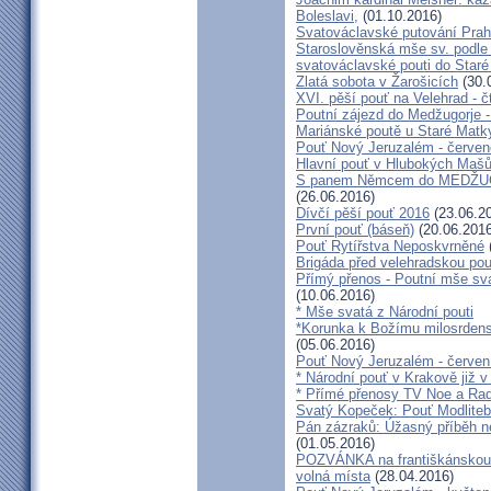
Boleslavi,
(01.10.2016)
Svatováclavské putování Praho
Staroslověnská mše sv. podle t
svatováclavské pouti do Staré
Zlatá sobota v Žarošicích
(30.
XVI. pěší pouť na Velehrad - č
Poutní zájezd do Medžugorje -
Mariánské poutě u Staré Matk
Pouť Nový Jeruzalém - červe
Hlavní pouť v Hlubokých Maš
S panem Němcem do MEDŽUG
(26.06.2016)
Dívčí pěší pouť 2016
(23.06.2
První pouť (báseň)
(20.06.2016
Pouť Rytířstva Neposkvrněné
Brigáda před velehradskou pou
Přímý přenos - Poutní mše sva
(10.06.2016)
* Mše svatá z Národní pouti
*Korunka k Božímu milosrdenst
(05.06.2016)
Pouť Nový Jeruzalém - červen
* Národní pouť v Krakově již v
* Přímé přenosy TV Noe a Rad
Svatý Kopeček: Pouť Modliteb
Pán zázraků: Úžasný příběh n
(01.05.2016)
POZVÁNKA na františkánskou po
volná místa
(28.04.2016)