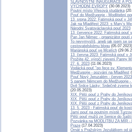
SLAVNOSTNÍ INAUGURACE A PO
VÝCHODNÍ EVROPY
(30.08.2023)
Poutní místo Vřesová studánka
(20
Pouť do Medžugorje - Modlitební pou
13. srpna 2022: Fatimská pouť v Jiř
Jak na Mladifest 2023: s Mary’s 
Národní Svatováclavská pouť 2023
13. července 2022: Fatimská pouť v 
Pan Jan Němec - organizátor poutí d
To nevymyslíš, aneb jak jsem se se
cestovatelskému blogu
(05.07.2023
Mariánská pouť ve Mcelích
(29.06.2
13. června 2023: Fatimská pouť v Ji
Prožijte 42. výročí zjevení Panny Ma
27. 6. 2023
(11.06.2023)
Vodácká pouť "po řece sv. Klement
Medžugorje - pozvání na Mladifest
(
Pouť Nový Jeruzalém - červen 2023
S panem Němcem do Medžugorje - 4
Dvě Srdce Lásky: Srdečně zveme k J
(20.05.2023)
XIX. Pěší pouť z Prahy do Jeníkova
XIX. Pěší pouť z Prahy do Jeníkova
XIX. Pěší pouť z Prahy do Jeníkova
13. 5. 2023 - Fatimská pouť do kost
Jarní pouť na poutním místě Turzov
Pěší pouť mužů ze Senice do Šašt
Pozvánka na MODLITBU ZA MÍR - M
Praze
(17.04.2023)
Ornát s Pražským Jezulátkem od úč