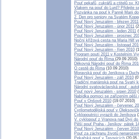
Pouť pekařů, cukrářů a ctitelů sv. 
Vlakem na pouť do Lurd? Přidejte s
Pozvánka na pouť k Panně Marii do
2. Den pro seniory na Svatém Kop
Pouť Nový Jeruzalém - březen 2011
Pouť Nový Jeruzalém - únor 2011
(2
Pouť Nový Jeruzalém - leden 2011
(
Pouť Nový Jeruzalém - prosinec 20
Noční křížová cesta na Maria Hilf v
Pouť Nový Jeruzalém - listopad 201
Pouť Nový Jeruzalém - říjen 2010
(1
Program poutí 2011 v Kostelním Vy
Národní pouť do Říma
(29.09.2010)
Děkovná Národní pouť do Říma 201
O cestě do Říma
(10.09.2010)
Moravská pouť do Jeníkova u Duch
Pouť Nový Jeruzalém - září 2010
(0
Tradiční mariánská pouť na Svatý 
Národní svatováclavská pouť - aut
Pouť nový Jeruzalém - srpen 2010
(
Nabídka pomoci se zařízením pěší (c
Pouť v Onšově 2010
(19.07.2010)
Pouť Nový Jeruzalém - červenec 2
Cyrilometodějská pouť v Oleksovič
Cyklopoutníci vyrazili do Jeníkova
(
V. cyklopouť z Vranova nad Dyjí d
Pěší pouť Praha - Jeníkov; pátek 1
Pouť Nový Jeruzalém - červen 2010
Pouť za záchranu životů nenarozen
Pekařská pouť v Tasovicích
(20.05.