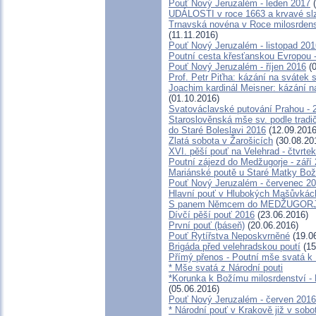
Pouť Nový Jeruzalém - leden 2017
(
UDÁLOSTI v roce 1663 a krvavé sl
Trnavská novéna v Roce milosrdenst
(11.11.2016)
Pouť Nový Jeruzalém - listopad 201
Poutní cesta křesťanskou Evropou -
Pouť Nový Jeruzalém - říjen 2016
(0
Prof. Petr Piťha: kázání na svátek 
Joachim kardinál Meisner: kázání n
(01.10.2016)
Svatováclavské putování Prahou - 2
Staroslověnská mše sv. podle tradič
do Staré Boleslavi 2016
(12.09.2016
Zlatá sobota v Žarošicích
(30.08.20
XVI. pěší pouť na Velehrad - čtvrtek
Poutní zájezd do Medžugorje - září
Mariánské poutě u Staré Matky Bož
Pouť Nový Jeruzalém - červenec 2
Hlavní pouť v Hlubokých Mašůvkác
S panem Němcem do MEDŽUGORJE
Dívčí pěší pouť 2016
(23.06.2016)
První pouť (báseň)
(20.06.2016)
Pouť Rytířstva Neposkvrněné
(19.0
Brigáda před velehradskou poutí
(15
Přímý přenos - Poutní mše svatá k 
* Mše svatá z Národní pouti
*Korunka k Božímu milosrdenství - 
(05.06.2016)
Pouť Nový Jeruzalém - červen 2016
* Národní pouť v Krakově již v sobo