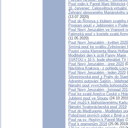
Pouť rodin k Panně Marii Milotické
(
16. červenec: Celosvětová virtuální
Žehnání obnoveného Mariánského slo
(13.07.2020)
Pouť do Římova s klubem svatého 
Program poutí v Jeblonném v Podje
Pouť Nový Jeruzalém ve Vranově n
Fatimská pouť v kostele svaté Anny 
(11.05.2020)
Pouť Nový Jeruzalém - květen 2020
Smírná pouť ke svátku Zvěstování
Poutní cesta Klementa Maria Hofba
Modlitební den k úctě Panny Marie,
SVATOU v 16 h. bude přenášet TV
Pouť Nový Jeruzalém - únor 2020
(0
Návštěva Krakova - z pohledu Lojz
Pouť Nový Jeruzalém - leden 2020
(
Silvestrovská pouť z Prahy do Staré
Adventní putování Šaštín - Velehra
Národní pouť vyvrcholila bohoslužb
Pouť Nový Jeruzalém - listopad 201
Pouť ke svaté Anežce České v Hrá
Jubilejní pouť ve Sloupu
(24.10.201
Pouť mužů k blahoslavenému Karl
Národní Svatováclavská pouť 2019
Pouť do Medžugorje - Modlitební po
Pobožnost prvních sobot v Brně u mi
Pouť na sv. Hostýn k Panně Marii
(3
Pouť k pramenům 2019
(25.06.2019