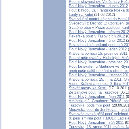
Poutní slavnost sv. Vojtěcha v Poč
Pouť Nový Jeruzalém - duben 2012
Pouť k hrobu Dr. Františka Noska d
Lurdy na Kubě
(31.03.2012)
Svatodušní poutní zájezd do Horní
Svědectví z Dechtic 1: uzdravení (n
Svatého otce v Praze zastoupí kar
Pouť Nový Jeruzalém - březen 2012
Pekařská pouť v Tasovicích 2012
(0
Pouť Nový Jeruzalém - únor 2012
(2
Povelehradské setkání poutníků 20
Pouť Nový Jeruzalém - leden 2012
(
Královna pomoci 15. prosince 2011:
Poutní mše svatá v Hlubokých Ma
Pouť Nový Jeruzalém - prosinec 20
Pouť ke svatému Martinovi ve Rtyni
aneb naše další setkání s otcem b
Pouť Nový Jeruzalém - listopad 201
Královna pomoci, 15. října 2011: O
Video: Královna pomoci 9. října 201
Stavět mosty ke Kristu
(17.10.2011)
Ze zářijové pouti na Turzovce
(05.1
Pouť Nový Jeruzalém - říjen 2011
(0
Arcibiskup J. Graubner: Přátelé, po
Turzovka: podzimní pouť
(28.09.201
Moravská pouť do Jeníkova – jaká t
Svatováclavská pěší pouť Velehrad
8. pěší smírná pouť P.MUDr. Ladis
Pouť Nový Jeruzalém - září 2011
(0
Turzovka, 15. srpna 2011, svátek 