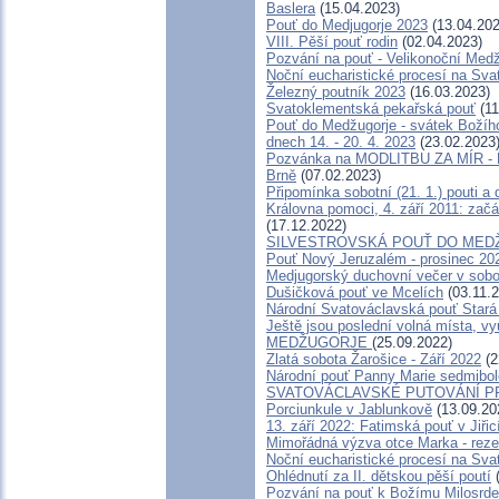
Baslera
(15.04.2023)
Pouť do Medjugorje 2023
(13.04.202
VIII. Pěší pouť rodin
(02.04.2023)
Pozvání na pouť - Velikonoční Medžu
Noční eucharistické procesí na Sva
Železný poutník 2023
(16.03.2023)
Svatoklementská pekařská pouť
(11
Pouť do Medžugorje - svátek Božího 
dnech 14. - 20. 4. 2023
(23.02.2023
Pozvánka na MODLITBU ZA MÍR - M
Brně
(07.02.2023)
Připomínka sobotní (21. 1.) pouti a
Královna pomoci, 4. září 2011: začá
(17.12.2022)
SILVESTROVSKÁ POUŤ DO MEDŽUGO
Pouť Nový Jeruzalém - prosinec 20
Medjugorský duchovní večer v sobot
Dušičková pouť ve Mcelích
(03.11.2
Národní Svatováclavská pouť Stará
Ještě jsou poslední volná místa, vy
MEDŽUGORJE
(25.09.2022)
Zlatá sobota Žarošice - Září 2022
(2
Národní pouť Panny Marie sedmibol
SVATOVÁCLAVSKÉ PUTOVÁNÍ P
Porciunkule v Jablunkově
(13.09.20
13. září 2022: Fatimská pouť v Jiřic
Mimořádná výzva otce Marka - rezer
Noční eucharistické procesí na Sva
Ohlédnutí za II. dětskou pěší poutí
(
Pozvání na pouť k Božímu Milosrde