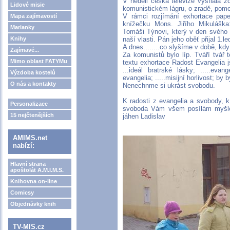
V neděli česká televize vysílala zd
Lidové misie
komunistickém lágru, o zradě, pomo
V rámci rozjímání exhortace pape
Mapa zajímavostí
knížečku Mons. Jiřího Mikuláška
Marianky
Tomáši Týnovi, který v den svého 
Knihy
naší vlasti. Pán jeho oběť přijal 1.l
A dnes........co slyšíme v době, kd
Zajímavé...
Za komunistů bylo líp. Tváří tvář
Mimo oblast FATYMu
textu exhortace Radost Evangelia j
...ideál bratrské lásky; .....evange
Výzdoba kostelů
evangelia; .....misijní horlivost; by
O nás a kontakty
Nenechnme si ukrást svobodu.
K radosti z evangelia a svobody, k
Personalizace
svoboda Vám všem posílám myšlen
15 nejčtenějších
jáhen Ladislav
AMIMS.net
nabízí:
Hlavní strana
apoštolát A.M.I.M.S.
Knihovna on-line
Comicsy
Objednávky knih
TV-MIS.cz