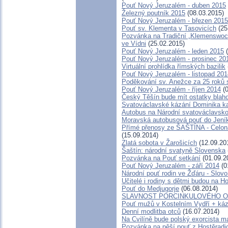
Pouť Nový Jeruzalém - duben 2015
Železný poutník 2015
(08.03.2015)
Pouť Nový Jeruzalém - březen 2015
Pouť sv. Klementa v Tasovicích
(25
Pozvánka na Tradiční „Klemenswoc
ve Vídni
(25.02.2015)
Pouť Nový Jeruzalém - leden 2015
(
Pouť Nový Jeruzalém - prosinec 20
Virtuální prohlídka římských bazilik
Pouť Nový Jeruzalém - listopad 201
Poděkování sv. Anežce za 25 roků
Pouť Nový Jeruzalém - říjen 2014
(0
Český Těšín bude mít ostatky blah
Svatováclavské kázání Dominika ka
Autobus na Národní svatováclavsko
Moravská autobusová pouť do Jení
Přímé přenosy ze ŠAŠTÍNA - Celon
(15.09.2014)
Zlatá sobota v Žarošicích
(12.09.20
Šaštín: národní svatyně Slovenska
Pozvánka na Pouť setkání
(01.09.2
Pouť Nový Jeruzalém - září 2014
(0
Národní pouť rodin ve Žďáru - Slovo
Učitelé i rodiny s dětmi budou na H
Pouť do Medjugorje
(06.08.2014)
SLAVNOST PORCINKULOVÉHO 
Pouť mužů v Kostelním Vydří + káz
Denní modlitba otců
(16.07.2014)
Na Cvilíně bude polský exorcista ma
Pozvánka na pěší pouť z Hostěrad