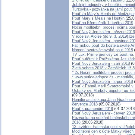
170 let od mcelského zázraku
(22.0
Jubilejní odpustky v Loretě u minori
Turzovka - pozvánka na jarní pouť 7
Pouť za Mary´s Meals do Medžugor
Pouť Mary´s Meals na Hostýn
(25.0
Pouť na Křemešník 1. května 2019
Noční modlitební procesí očima pou
Pouť Nový Jeruzalém - březen 2019
V roce sv. Aloise (do 9. 3. 2019) lz
Pouť Nový Jeruzalém - prosinec 20
Fatimskou pouť do kostela svaté Ann
Národní svatováclavská pouť 2018
(
TV Lux: Přímé přenosy ze Šaštína,
Pouť s dětmi k Pražskému Jezulátk
Pouť Nový Jeruzalém - září 2018
(0
Zlatá sobota 2018 v Žarošicích již 8
* 2x Noční modlitební procesí proti 
* www.petice-adopce.cz - materiály, 
Pouť Nový Jeruzalém - srpen 2018
(
Pouť k Panně Marii Svatotomské v 
Ostatky sv. Markéty poputují po 7
(09.07.2018)
Homilie arcibiskupa Jana Graubnera 
července 2018
(05.07.2018)
Pouť k pramenům 2018
(01.07.2018
Pouť Nový Jeruzalém - červen 2018
Pozvánka na setkání brněnského reg
2018
(20.05.2018)
13. květen: Fatimská pouť v Jiřicích
Modlitební den k úctě Matky všech 