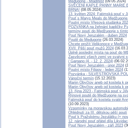
Međugorje - Mladifest
(09.05.2024)
SVĚCENÍ KAPLE PANNY MARIE B
BRNA!
(08.05.2024)
13. květen 2024: Fatimská pouť v Ji
Pouť s Marys Meals do Medžugorje 
Poutní místo Vřesová studánka 20
POZVÁNKA na žehnání kapličky Pann
termíny poutí do Medžugorje s tím
Pouť Nový Jeruzalém - duben 2024
Poutě do Međugorje
(26.03.2024)
Chcete prožít Velikonoce v Medžug
XVII. Pěší pouť mužů 2024
(16.03.
Úplně poslední místa na pouť d
Zasvěcení všech zemí ve svatyni s
/ Gargano (4. - 12. 2. 2024)
(06.02.2
Pouť Nový Jeruzalém - únor 2024
(2
Poutní místo Filipov - leden 2024
(1
Pozvánka - SILVESTROVSKÁ POUŤ
Vánoční termín
(15.12.2023)
Mariin Obyčtov aneb od kostela k pr
Mariin Obyčtov aneb od kostela k pr
13. října 2023 - Fatimská pouť v Jiři
Říjnové poutě do Medžugorje na sv
Fatimská pouť do kostela svaté Anny
(10.09.2023)
Vzpomínky na moravskou automobil
Ohlédnutí za III. dětskou pěší poutí
Pouť k Pražskému Jezulátku (+ nov
12. národní pouť přátel díla Likvidac
Pouť Nový Jeruzalém - září 2023
(3