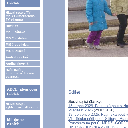
nabízí:
Hlavní strana TV-
MIS.cz (internetová
TV zdarma)
Novinky
MIS 1 zábava
MIS 2 vzdělání
MIS 3 publicist.
MIS 4 lokální
Audia hudební
Audia mluvená
Naše další
internetové televize
zdarma...
ABCD.fatym.com
Sdílet
nabízí:
Související články:
Hlavní strana
13. srpna 2026: Fatimská pouť v H
vyhledávače Abeceda
Mladifest 2026
(24.07.2026)
13. července 2026: Fatimská pouť 
VI. Dětská pěší pouť: Štítary - Vra
Milujte se!
Pozvánka na pouť - MEDŽUGORJE - 
nabízí:
HISTORICKÝ OKAMŽIK: První celosv