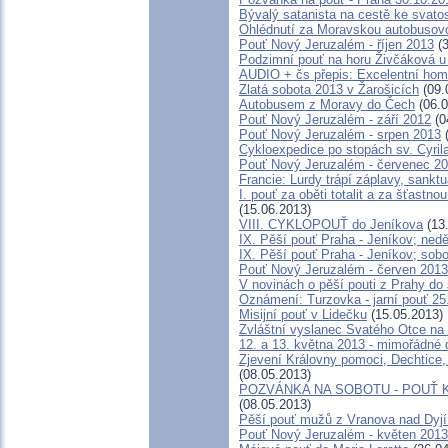
Bývalý satanista na cestě ke svato
Ohlédnutí za Moravskou autobusovou
Pouť Nový Jeruzalém - říjen 2013
(3
Podzimní pouť na horu Živčáková u 
AUDIO + čs přepis: Excelentní homí
Zlatá sobota 2013 v Žarošicích
(09.
Autobusem z Moravy do Čech
(06.0
Pouť Nový Jeruzalém - září 2012
(0
Pouť Nový Jeruzalém - srpen 2013
(
Cykloexpedice po stopách sv. Cyril
Pouť Nový Jeruzalém - červenec 2
Francie: Lurdy trápí záplavy, sankt
I. pouť za oběti totalit a za šťast
(15.06.2013)
VIII. CYKLOPOUŤ do Jeníkova
(13
IX. Pěší pouť Praha - Jeníkov; nedě
IX. Pěší pouť Praha - Jeníkov; sob
Pouť Nový Jeruzalém - červen 2013
V novinách o pěší pouti z Prahy do
Oznámení: Turzovka - jarní pouť 25
Misijní pouť v Lidečku
(15.05.2013)
Zvláštní vyslanec Svatého Otce na 
12. a 13. května 2013 - mimořádné 
Zjevení Královny pomoci, Dechtice,
(08.05.2013)
POZVÁNKA NA SOBOTU - POUŤ 
(08.05.2013)
Pěší pouť mužů z Vranova nad Dyjí
Pouť Nový Jeruzalém - květen 2013