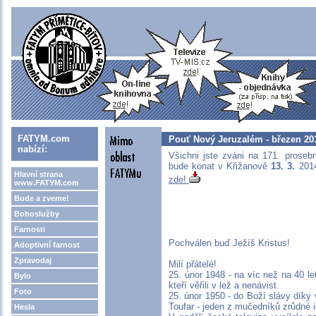
FATYM.com
Pouť Nový Jeruzalém - březen 20
nabízí:
Všichni jste zváni na 171. proseb
bude konat v Křižanově
13. 3.
201
Hlavní strana
zde!
www.FATYM.com
Bude a zveme!
Bohoslužby
Farnosti
Pochválen buď Ježíš Kristus!
Adoptivní farnost
Zpravodaj
Milí přátelé!
25. únor 1948 - na víc než na 40 le
Bylo
kteří věřili v lež a nenávist.
Foto
25. únor 1950 - do Boží slávy díky 
Toufar - jeden z mučedníků zrůdné id
Hesla