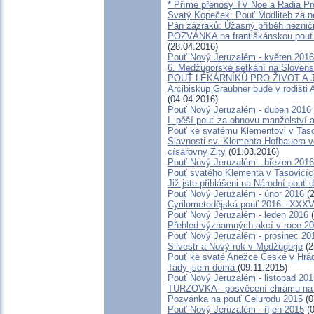
* Přímé přenosy TV Noe a Radia Pr
Svatý Kopeček: Pouť Modliteb za n
Pán zázraků: Úžasný příběh neznič
POZVÁNKA na františkánskou pouť do
(28.04.2016)
Pouť Nový Jeruzalém - květen 2016
6. Medžugorské setkání na Slovens
POUŤ LÉKÁRNÍKŮ PRO ŽIVOT A 
Arcibiskup Graubner bude v rodišti
(04.04.2016)
Pouť Nový Jeruzalém - duben 2016
I. pěší pouť za obnovu manželství a
Pouť ke svatému Klementovi v Tas
Slavnosti sv. Klementa Hofbauera v
císařovny Zity
(01.03.2016)
Pouť Nový Jeruzalém - březen 2016
Pouť svatého Klementa v Tasovicíc
Již jste přihlášeni na Národní pouť
Pouť Nový Jeruzalém - únor 2016
(2
Cyrilometodějská pouť 2016 - XXXV
Pouť Nový Jeruzalém - leden 2016
(
Přehled významných akcí v roce 2
Pouť Nový Jeruzalém - prosinec 20
Silvestr a Nový rok v Medžugorje
(2
Pouť ke svaté Anežce České v Hrá
Tady jsem doma
(09.11.2015)
Pouť Nový Jeruzalém - listopad 201
TURZOVKA - posvěcení chrámu na 
Pozvánka na pouť Celurodu 2015
(0
Pouť Nový Jeruzalém - říjen 2015
(0