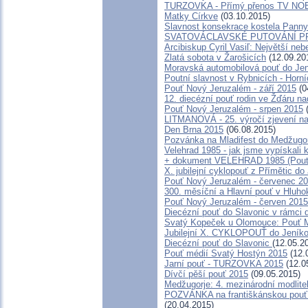
TURZOVKA - Přímý přenos TV NOE 
Matky Církve
(03.10.2015)
Slavnost konsekrace kostela Panny
SVATOVÁCLAVSKÉ PUTOVÁNÍ P
Arcibiskup Cyril Vasiľ: Největší nebe
Zlatá sobota v Žarošicích
(12.09.20
Moravská automobilová pouť do Je
Poutní slavnost v Rybnicích - Horn
Pouť Nový Jeruzalém - září 2015
(0
12. diecézní pouť rodin ve Žďáru n
Pouť Nový Jeruzalém - srpen 2015
(
LITMANOVÁ - 25. výročí zjevení na
Den Brna 2015
(06.08.2015)
Pozvánka na Mladifest do Medžugorj
Velehrad 1985 - jak jsme vypískali 
+ dokument VELEHRAD 1985 (Pouť, 
X. jubilejní cyklopouť z Přímětic do
Pouť Nový Jeruzalém - červenec 2
300. měsíční a Hlavní pouť v Hlu
Pouť Nový Jeruzalém - červen 2015
Diecézní pouť do Slavonic v rámci 
Svatý Kopeček u Olomouce: Pouť M
Jubilejní X. CYKLOPOUŤ do Jeník
Diecézní pouť do Slavonic
(12.05.2
Pouť médií Svatý Hostýn 2015
(12.
Jarní pouť - TURZOVKA 2015
(12.0
Dívčí pěší pouť 2015
(09.05.2015)
Medžugorje: 4. mezinárodní modliteb
POZVÁNKA na františkánskou pouť do
(20.04.2015)