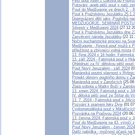
Pěší pouť rodin z Lukova do Přibysl
Putování -aneb pěší pouť v naší zem
Pouť do Medžugorje ve dnech 2. - 8
Pouť k Pražskému Jezulátku 25.1.
Doprovázení dětí jako „Poutníků nad
MEDŽUGORJE: SEMINÁŘ PŮSTU, T
Silvestr v Medžugorji 2024
(27.12.2
Pouť k Pražskému Jezulátku dne 23
Zasvěcení národa Jezulátku
(22.11.
Noční eucharistické procesí na Svat
Medžugorje - říjnová pouť mužů s 
příležitost a zbývající volná místa
(
13. října 2024 v 16 hodin: Fatimsk
13. září 2024 - Fatimská pouť v Hr
Ohlédnutí za IV. dětskou pěší pout
Pouť Nový Jeruzalém - září 2024
(0
Mariánská poutní slavnost v Rybnic
Projekt obnovy poutního domu v Ža
Mariánská pouť v Žarošicích
(25.08
Zlatá sobota u Matky Boží v Žaroši
13. srpen 2024: Fatimská pouť v Jiř
IV. dětská pěší pouť ze Štítar do V
13. 7. 2024 - Fatimská pouť v Jiřicí
Pozvání k prameni řeky Dyje
(01.07
Cyrilometodějská pouť v Mikulčicíc
Pozvánka na Prašivou 2024
(20.06.
13. června 2024: Fatimská pouť v Ji
Pouť do Medžugorje na 43. výročí zje
Pouť Nový Jeruzalém - červen 2024
Další nabídka - možnost účasti na 