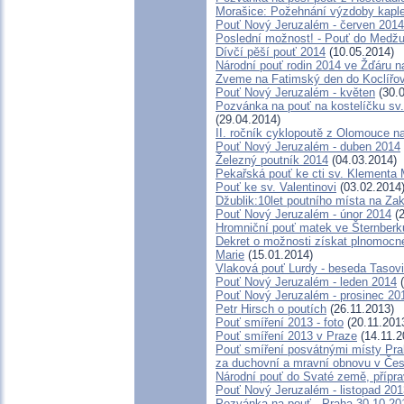
Morašice: Požehnání výzdoby kapl
Pouť Nový Jeruzalém - červen 2014
Poslední možnost! - Pouť do Medžug
Dívčí pěší pouť 2014
(10.05.2014)
Národní pouť rodin 2014 ve Žďáru 
Zveme na Fatimský den do Koclířov
Pouť Nový Jeruzalém - květen
(30.0
Pozvánka na pouť na kostelíčku sv
(29.04.2014)
II. ročník cyklopoutě z Olomouce n
Pouť Nový Jeruzalém - duben 2014
Železný poutník 2014
(04.03.2014)
Pekařská pouť ke cti sv. Klementa
Pouť ke sv. Valentinovi
(03.02.2014
Džublik:10let poutního místa na Zak
Pouť Nový Jeruzalém - únor 2014
(2
Hromniční pouť matek ve Šternberk
Dekret o možnosti získat plnomocn
Marie
(15.01.2014)
Vlaková pouť Lurdy - beseda Tasov
Pouť Nový Jeruzalém - leden 2014
(
Pouť Nový Jeruzalém - prosinec 20
Petr Hirsch o poutích
(26.11.2013)
Pouť smíření 2013 - foto
(20.11.201
Pouť smíření 2013 v Praze
(14.11.2
Pouť smíření posvátnými místy Pr
za duchovní a mravní obnovu v Čes
Národní pouť do Svaté země, přípra
Pouť Nový Jeruzalém - listopad 201
Pozvánka na pouť - Praha 30.10.20