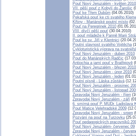
Pouť Nový Jeruzalém - květen 2010
VII. pěší pouť z Kobylí do Žarošic
(
Pouť ke Třem Dubům
(04.05.2010)
Pekařská pouť ke cti svatého Klem
Křtiny - Mariánské poutní místo
(02.
Pouť na Peregrinek 2010
(01.05.201
VIII. dívčí pěší pouť
(30.04.2010)
II. pouť mládeže k Panně Marii Str
Pouť ke sv. Jiří v Klentnici
(20.04.2
Poutní slavnost svatého Vojtěcha
(1
Cykloturistická výprava na svatojiř
Pouť Nový Jeruzalém - duben 2010
Pouť do Mariánských Radčic
(17.03
Antiochia a jarní pouť v Bratřejově
(
Pouť Nový Jeruzalém - březen 2010
Pouť Nový Jeruzalém - únor 2010
(0
Pouť Nový Jeruzalém - leden
(01.01
Poutní písně - Láska zůstává
(12.12
Pouť Nový Jeruzalém - prosinec 20
Pouť Nový Jeruzalém - listopad 200
Zpravodaj Nový Jeruzalém - říjen
(1
Zpravodaj Nový Jeruzalém - září
(01
6. smírná pouť P. MUDr. Ladislava 
Pouť Matice Velehradské 2009
(12.
Zpravodaj Nový Jeruzalém - srpen
(
Pozvání na pouť na Turzovku
(25.0
Pouť pedagogických pracovníků 200
Pouť Nový Jeruzalém- červenec 09
Zpravodaj Nový Jeruzalém - červen
Cyklopouť Vranov nad Dyjí - Jeníkov