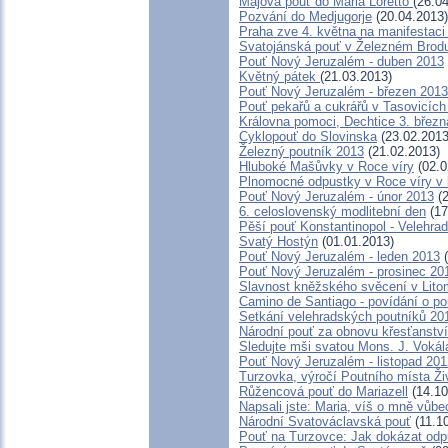
Májová pouť do Maria Loretto
(26.0
Pozvání do Medjugorje
(20.04.2013)
Praha zve 4. května na manifestaci
Svatojánská pouť v Železném Brod
Pouť Nový Jeruzalém - duben 2013
Květný pátek
(21.03.2013)
Pouť Nový Jeruzalém - březen 2013
Pouť pekařů a cukrářů v Tasovicíc
Královna pomoci, Dechtice 3. březn
Cyklopouť do Slovinska
(23.02.2013
Železný poutník 2013
(21.02.2013)
Hluboké Mašůvky v Roce víry
(02.0
Plnomocné odpustky v Roce víry v 
Pouť Nový Jeruzalém - únor 2013
(2
6. celoslovenský modlitební den
(17
Pěší pouť Konstantinopol - Velehra
Svatý Hostýn
(01.01.2013)
Pouť Nový Jeruzalém - leden 2013
(
Pouť Nový Jeruzalém - prosinec 20
Slavnost kněžského svěcení v Litom
Camino de Santiago - povídání o po
Setkání velehradských poutníků 20
Národní pouť za obnovu křesťanstv
Sledujte mši svatou Mons. J. Vokála
Pouť Nový Jeruzalém - listopad 201
Turzovka, výročí Poutního místa Ž
Růžencová pouť do Mariazell
(14.10
Napsali jste: Maria, víš o mně vůbe
Národní Svatováclavská pouť
(11.1
Pouť na Turzovce: Jak dokázat odpu