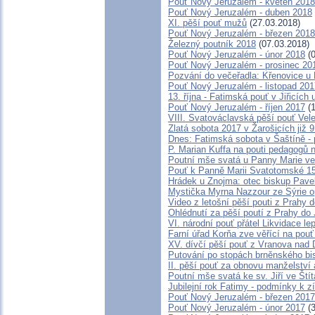
Pouť Nový Jeruzalém - květen 2018
Pouť Nový Jeruzalém - duben 2018
XI. pěší pouť mužů
(27.03.2018)
Pouť Nový Jeruzalém - březen 2018
Železný poutník 2018
(07.03.2018)
Pouť Nový Jeruzalém - únor 2018
(0
Pouť Nový Jeruzalém - prosinec 20
Pozvání do večeřadla: Křenovice u 
Pouť Nový Jeruzalém - listopad 201
13. října - Fatimská pouť v Jiřicích 
Pouť Nový Jeruzalém - říjen 2017
(1
VIII. Svatováclavská pěší pouť Vel
Zlatá sobota 2017 v Žarošicích již 9
Dnes: Fatimská sobota v Šaštíně -
P. Marian Kuffa na pouti pedagogů
Poutní mše svatá u Panny Marie ve
Pouť k Panně Marii Svatotomské 1
Hrádek u Znojma: otec biskup Pave
Mystička Myrna Nazzour ze Sýrie 
Video z letošní pěší pouti z Prahy 
Ohlédnutí za pěší poutí z Prahy do
VI. národní pouť přátel Likvidace le
Farní úřad Korňa zve věřící na pou
XV. dívčí pěší pouť z Vranova nad 
Putování po stopách brněnského bi
II. pěší pouť za obnovu manželství 
Poutní mše svatá ke sv. Jiří ve Ští
Jubilejní rok Fatimy - podmínky k 
Pouť Nový Jeruzalém - březen 2017
Pouť Nový Jeruzalém - únor 2017
(3