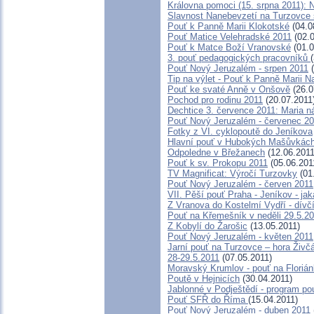
Královna pomoci (15. srpna 2011):
Slavnost Nanebevzetí na Turzovce
Pouť k Panně Marii Klokotské
(04.0
Pouť Matice Velehradské 2011
(02.0
Pouť k Matce Boží Vranovské
(01.0
3. pouť pedagogických pracovníků
Pouť Nový Jeruzalém - srpen 2011
(
Tip na výlet - Pouť k Panně Marii 
Pouť ke svaté Anně v Onšově
(26.0
Pochod pro rodinu 2011
(20.07.2011
Dechtice 3. července 2011: Maria n
Pouť Nový Jeruzalém - červenec 2
Fotky z VI. cyklopoutě do Jeníkova
Hlavní pouť v Hubokých Mašůvkách 
Odpoledne v Břežanech
(12.06.2011
Pouť k sv. Prokopu 2011
(05.06.201
TV Magnificat: Výročí Turzovky
(01
Pouť Nový Jeruzalém - červen 2011
VII. Pěší pouť Praha - Jeníkov - jaká
Z Vranova do Kostelmí Vydří - dívč
Pouť na Křemešník v neděli 29.5.2
Z Kobylí do Žarošic
(13.05.2011)
Pouť Nový Jeruzalém - květen 2011
Jarní pouť na Turzovce – hora Živč
28-29.5.2011
(07.05.2011)
Moravský Krumlov - pouť na Floriá
Poutě v Hejnicích
(30.04.2011)
Jablonné v Podještědí - program po
Pouť SFŘ do Říma
(15.04.2011)
Pouť Nový Jeruzalém - duben 2011