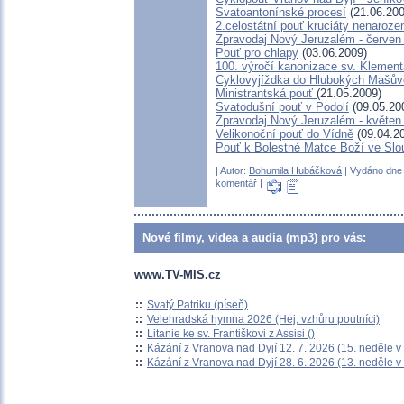
Svatoantonínské procesí
(21.06.200
2.celostátní pouť kruciáty nenaro
Zpravodaj Nový Jeruzalém - červen
Pouť pro chlapy
(03.06.2009)
100. výročí kanonizace sv. Klemen
Cyklovyjíždka do Hlubokých Mašův
Ministrantská pouť
(21.05.2009)
Svatodušní pouť v Podolí
(09.05.20
Zpravodaj Nový Jeruzalém - květen
Velikonoční pouť do Vídně
(09.04.2
Pouť k Bolestné Matce Boží ve Slo
| Autor:
Bohumila Hubáčková
| Vydáno dne 
komentář
|
Nové filmy, videa a audia (mp3) pro vás:
www.TV-MIS.cz
::
Svatý Patriku (píseň)
::
Velehradská hymna 2026 (Hej, vzhůru poutníci)
::
Litanie ke sv. Františkovi z Assisi ()
::
Kázání z Vranova nad Dyjí 12. 7. 2026 (15. neděle v
::
Kázání z Vranova nad Dyjí 28. 6. 2026 (13. neděle v