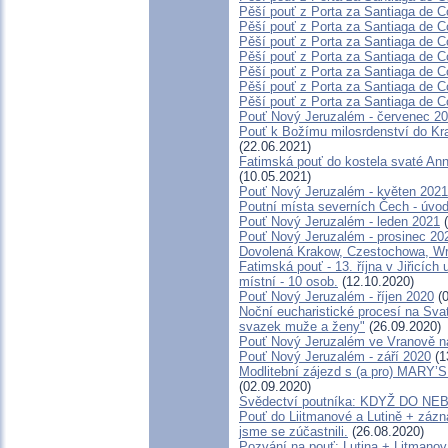
Pěší pouť z Porta za Santiaga de C
Pěší pouť z Porta za Santiaga de C
Pěší pouť z Porta za Santiaga de C
Pěší pouť z Porta za Santiaga de C
Pěší pouť z Porta za Santiaga de C
Pěší pouť z Porta za Santiaga de C
Pěší pouť z Porta za Santiaga de C
Pouť Nový Jeruzalém - červenec 2
Pouť k Božímu milosrdenství do Krak
(22.06.2021)
Fatimská pouť do kostela svaté Anny
(10.05.2021)
Pouť Nový Jeruzalém - květen 2021
Poutní místa severních Čech - úvod
Pouť Nový Jeruzalém - leden 2021
(
Pouť Nový Jeruzalém - prosinec 20
Dovolená Krakow, Czestochowa, W
Fatimská pouť - 13. října v Jiřicích
místní - 10 osob.
(12.10.2020)
Pouť Nový Jeruzalém - říjen 2020
(0
Noční eucharistické procesí na Sva
svazek muže a ženy"
(26.09.2020)
Pouť Nový Jeruzalém ve Vranově n
Pouť Nový Jeruzalém - září 2020
(1
Modlitební zájezd s (a pro) MAR
(02.09.2020)
Svědectví poutníka: KDYŽ DO N
Pouť do Liitmanové a Lutině + zázna
jsme se zúčastnili.
(26.08.2020)
Pozvání na pouť: Lutina + Litmanov