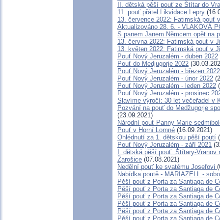
II. dětská pěší pouť ze Štítar do Vr
11. pouť přátel Likvidace Lepry
(16.
13. července 2022: Fatimská pouť v 
Aktualizováno 28. 6. - VLAKOVÁ
S panem Janem Němcem opět na p
13. června 2022: Fatimská pouť v Ji
13. květen 2022: Fatimská pouť v Ji
Pouť Nový Jeruzalém - duben 2022
Pouť do Medjugorje 2022
(30.03.202
Pouť Nový Jeruzalém - březen 2022
Pouť Nový Jeruzalém - únor 2022
(2
Pouť Nový Jeruzalém - leden 2022
(
Pouť Nový Jeruzalém - prosinec 20
Slavíme výročí: 30 let večeřadel v 
Pozvání na pouť do Medžugorje spol
(23.09.2021)
Národní pouť Panny Marie sedmibol
Pouť v Horní Lomné
(16.09.2021)
Ohlédnutí za 1. dětskou pěší poutí
(
Pouť Nový Jeruzalém - září 2021
(3
I. dětská pěší pouť: Štítary-Vranov 
Žarošice
(07.08.2021)
Nedělní pouť ke svatému Josefovi
(
Nabídka poutě - MARIAZELL - sobo
Pěší pouť z Porta za Santiaga de C
Pěší pouť z Porta za Santiaga de C
Pěší pouť z Porta za Santiaga de C
Pěší pouť z Porta za Santiaga de C
Pěší pouť z Porta za Santiaga de C
Pěší pouť z Porta za Santiaga de C