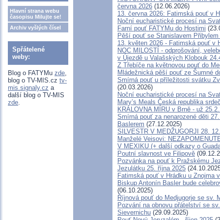
června 2026
(12.06.2026)
Hlavní strana webu
13. června 2026: Fatimská pouť v 
časopisu Milujte se!
Noční eucharistické procesí na Sva
Archiv vyšlých čísel
Farní pouť FATYMu do Hostimi
(23.
Pěší pouť se Stanislavem Přibylem
13. květen 2026 - Fatimská pouť v
Spřátelené
NOC MILOSTÍ - odprošování, veleben
weby:
v Újezdě u Valašských Klobouk 24.
Z Třebíče na květnovou pouť do Me
Mládežnická pěší pouť ze Šumné d
Blog o FATYMu
zde
,
Smírná pouť u příležitosti svátku Z
blog o TV-MIS.cz
tv-
(20.03.2026)
mis.signaly.cz
a
Noční eucharistické procesí na Sva
další blog o TV-MIS
Mary’s Meals Česká republika srde
zde
.
KRÁLOVNA MÍRU v Brně - už 25.2
Smírná pouť za nenarozené děti 27
Baslerem
(27.12.2025)
SILVESTR V MEDŽUGORJI 28. 12. 20
Manželé Veisovi: NEZAPOMENU
V MEXIKU (+ další odkazy o Guada
Poutní slavnost ve Filipově
(09.12.2
Pozvánka na pouť k Pražskému Jez
Jezulátku 25. října 2025
(24.10.2025
Fatimská pouť v Hrádku u Znojma v 
Biskup Antonín Basler bude celebro
(06.10.2025)
Říjnová pouť do Medjugorje se sv. 
Pozvání na obnovu přátelství se sv
Sievernichu
(29.09.2025)
Pouť Nový Jeruzalém - říjen 2025
(2