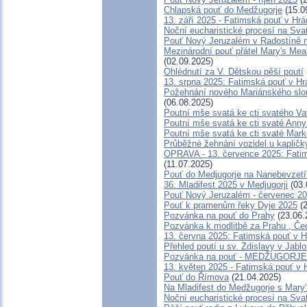
Chlapská pouť do Medžugorje
(15.0
13. září 2025 - Fatimská pouť v Hr
Noční eucharistické procesí na Sva
Pouť Nový Jeruzalém v Radostíně n
Mezinárodní pouť přátel Mary's Mea
(02.09.2025)
Ohlédnutí za V. Dětskou pěší poutí
13. srpna 2025: Fatimská pouť v H
Požehnání nového Mariánského sloup
(06.08.2025)
Poutní mše svatá ke cti svatého Va
Poutní mše svatá ke cti svaté Ann
Poutní mše svatá ke cti svaté Mar
Průběžné žehnání vozidel u kapličk
OPRAVA - 13. července 2025: Fatim
(11.07.2025)
Pouť do Medjugorje na Nanebevzetí
36. Mladifest 2025 v Medjugorji
(03.
Pouť Nový Jeruzalém - červenec 2
Pouť k pramenům řeky Dyje 2025
(2
Pozvánka na pouť do Prahy
(23.06.
Pozvánka k modlitbě za Prahu , Če
13. června 2025: Fatimská pouť v 
Přehled poutí u sv. Zdislavy v Jabl
Pozvánka na pouť - MEDŽUGORJE- 
13. květen 2025 - Fatimská pouť v
Pouť do Římova
(21.04.2025)
Na Mladifest do Medžugorje s Mary
Noční eucharistické procesí na Sva