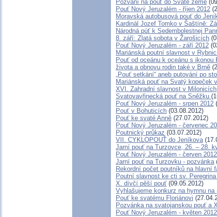
Pozvání na pouť do Svaté země
(09
Pouť Nový Jeruzalém - říjen 2012
(2
Moravská autobusová pouť do Jení
Kardinál Jozef Tomko v Šaštíně: Z
Národná púť k Sedembolestnej Pan
8. září: Zlatá sobota v Žarošicích
(0
Pouť Nový Jeruzalém - září 2012
(0
Mariánská poutní slavnost v Rybni
Pouť od oceánu k oceánu s ikonou 
života a obnovu rodin také v Brně
(2
„Pouť setkání“ aneb putování po st
Mariánská pouť na Svatý kopeček v
XVI. Zahradní slavnost v Milonicích
Svatovavřinecká pouť na Sněžku
(1
Pouť Nový Jeruzalém - srpen 2012
(
Pouť v Bohuticích
(03.08.2012)
Pouť ke svaté Anně
(27.07.2012)
Pouť Nový Jeruzalém - červenec 2
Poutnický průkaz
(03.07.2012)
VII. CYKLOPOUŤ do Jeníkova
(17.
Jarní pouť na Turzovce, 26. – 28. 
Pouť Nový Jeruzalém - červen 2012
Jarní pouť na Turzovku - pozvánka
Rekordní počet poutníků na hlavní 
Poutní slavnost ke cti sv. Peregrin
X. dívčí pěší pouť
(09.05.2012)
Vyhlašujeme konkurz na hymnu na 
Pouť ke svatému Floriánovi
(27.04.
Pozvánka na svatojanskou pouť a X
Pouť Nový Jeruzalém - květen 2012