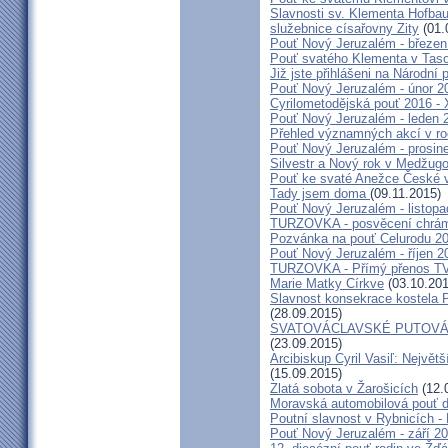
Slavnosti sv. Klementa Hofbau
služebnice císařovny Zity
(01.
Pouť Nový Jeruzalém - březen
Pouť svatého Klementa v Taso
Již jste přihlášeni na Národní
Pouť Nový Jeruzalém - únor 2
Cyrilometodějská pouť 2016 -
Pouť Nový Jeruzalém - leden 
Přehled významných akcí v r
Pouť Nový Jeruzalém - prosin
Silvestr a Nový rok v Medžugo
Pouť ke svaté Anežce České 
Tady jsem doma
(09.11.2015)
Pouť Nový Jeruzalém - listop
TURZOVKA - posvěcení chrám
Pozvánka na pouť Celurodu 2
Pouť Nový Jeruzalém - říjen 2
TURZOVKA - Přímý přenos TV
Marie Matky Církve
(03.10.201
Slavnost konsekrace kostela 
(28.09.2015)
SVATOVÁCLAVSKÉ PUTOVÁN
(23.09.2015)
Arcibiskup Cyril Vasiľ: Největš
(15.09.2015)
Zlatá sobota v Žarošicích
(12.
Moravská automobilová pouť 
Poutní slavnost v Rybnicích -
Pouť Nový Jeruzalém - září 2