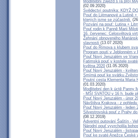
Modlitební zájezd s (a pro
(02.09.2020)
Svědectví poutníka: KDYŽ 
Pouť do Liitmanové a Lutině + 
kterých jsme se zúčastnili.
(26
Pozvání na pouť: Lutina + Lit
Pouť rodin k Panně Marii Milot
16. červenec: Celosvětová virt
Žehnání obnoveného Mariánské
slavnosti
(13.07.2020)
Pouť do Římova s klubem sva
Program poutí v Jeblonném v 
Pouť Nový Jeruzalém ve Vran
Fatimská pouť v kostele svaté 
května 2020
(11.05.2020)
Pouť Nový Jeruzalém - květen
Smírná pouť ke svátku Zvěsto
Poutní cesta Klementa Maria 
(01.03.2020)
Modlitební den k úctě Panny M
- MŠI SVATOU v 16 h. bude p
Pouť Nový Jeruzalém - únor 2
Návštěva Krakova - z pohledu
Pouť Nový Jeruzalém - leden 
Silvestrovská pouť z Prahy do
(08.12.2019)
Adventní putování Šaštín - Ve
Národní pouť vyvrcholila boho
Pouť Nový Jeruzalém - listop
Pouť ke svaté Anežce České 