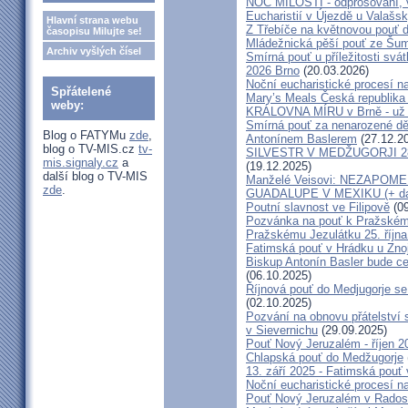
NOC MILOSTÍ - odprošování, v
Eucharistií v Újezdě u Valašs
Hlavní strana webu
Z Třebíče na květnovou pouť 
časopisu Milujte se!
Mládežnická pěší pouť ze Šu
Archiv vyšlých čísel
Smírná pouť u příležitosti svá
2026 Brno
(20.03.2026)
Noční eucharistické procesí n
Spřátelené
Mary’s Meals Česká republika
weby:
KRÁLOVNA MÍRU v Brně - už 
Smírná pouť za nenarozené dě
Blog o FATYMu
zde
,
Antonínem Baslerem
(27.12.2
blog o TV-MIS.cz
tv-
SILVESTR V MEDŽUGORJI 28. 1
mis.signaly.cz
a
(19.12.2025)
další blog o TV-MIS
Manželé Veisovi: NEZAPO
zde
.
GUADALUPE V MEXIKU (+ dal
Poutní slavnost ve Filipově
(09
Pozvánka na pouť k Pražském
Pražskému Jezulátku 25. říjn
Fatimská pouť v Hrádku u Znoj
Biskup Antonín Basler bude ce
(06.10.2025)
Říjnová pouť do Medjugorje se
(02.10.2025)
Pozvání na obnovu přátelství 
v Sievernichu
(29.09.2025)
Pouť Nový Jeruzalém - říjen 2
Chlapská pouť do Medžugorje
13. září 2025 - Fatimská pouť
Noční eucharistické procesí n
Pouť Nový Jeruzalém v Radost