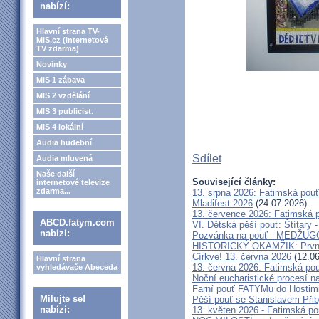
nabízí:
Hlavní strana TV-
MIS.cz (internetová
TV zdarma)
Novinky
MIS 1 zábava
MIS 2 vzdělání
MIS 3 publicist.
MIS 4 lokální
Audia hudební
Sdílet
Audia mluvená
Naše další
Související články:
internetové televize
zdarma...
13. srpna 2026: Fatimská pou
Mladifest 2026
(24.07.2026)
13. července 2026: Fatimská 
ABCD.fatym.com
VI. Dětská pěší pouť: Štítary 
nabízí:
Pozvánka na pouť - MEDŽUGOR
HISTORICKÝ OKAMŽIK: První c
Církve! 13. června 2026
(12.06
Hlavní strana
13. června 2026: Fatimská po
vyhledávače Abeceda
Noční eucharistické procesí n
Farní pouť FATYMu do Hostim
Milujte se!
Pěší pouť se Stanislavem Při
nabízí:
13. květen 2026 - Fatimská p