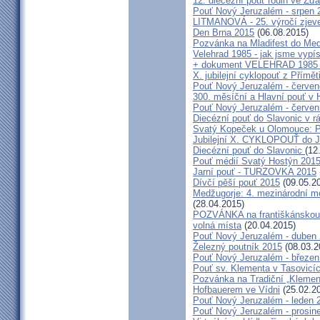
12. diecézní pouť rodin ve Ž
Pouť Nový Jeruzalém - srpen 
LITMANOVÁ - 25. výročí zjeve
Den Brna 2015
(06.08.2015)
Pozvánka na Mladifest do Medž
Velehrad 1985 - jak jsme vypís
+ dokument VELEHRAD 1985 (P
X. jubilejní cyklopouť z Přímě
Pouť Nový Jeruzalém - červe
300. měsíční a Hlavní pouť 
Pouť Nový Jeruzalém - červen
Diecézní pouť do Slavonic v 
Svatý Kopeček u Olomouce: P
Jubilejní X. CYKLOPOUŤ do J
Diecézní pouť do Slavonic
(12
Pouť médií Svatý Hostýn 201
Jarní pouť - TURZOVKA 2015
Dívčí pěší pouť 2015
(09.05.2
Medžugorje: 4. mezinárodní mod
(28.04.2015)
POZVÁNKA na františkánskou po
volná místa
(20.04.2015)
Pouť Nový Jeruzalém - duben
Železný poutník 2015
(08.03.2
Pouť Nový Jeruzalém - březen
Pouť sv. Klementa v Tasovicí
Pozvánka na Tradiční „Kleme
Hofbauerem ve Vídni
(25.02.2
Pouť Nový Jeruzalém - leden 
Pouť Nový Jeruzalém - prosin