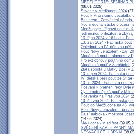
MEDŽUGORJE: SEMINÁŘ PŮST
(08.01.2025)
Silvestr v Medžugorji 2024
(27
Pouť k Pražskému Jezulátku d
Baslerem - Zasvěcení národa 
Noční eucharistické procesí n
Medžugorje - říjnová pouť mu
jedinečnou příležitost a zbývaj
13. října 2024 v 16 hodin: Fa
13. září 2024 - Fatimská pouť
Ohlédnutí za IV. dětskou pěší
Pouť Nový Jeruzalém - září 2
Mariánská poutní slavnost v R
Projekt obnovy poutního domu
Mariánská pouť v Žarošicích
(
Zlatá sobota u Matky Boží v Ž
13. srpen 2024: Fatimská pouť 
IV. dětská pěší pouť ze Štítar
13. 7. 2024 - Fatimská pouť v J
Pozvání k prameni řeky Dyje
(
Cyrilometodějská pouť v Mikul
Pozvánka na Prašivou 2024
(2
13. června 2024: Fatimská pouť
Pouť do Medžugorje na 43. výro
Pouť Nový Jeruzalém - červen
Další nabídka - možnost účast
(14.05.2024)
Međugorje - Mladifest
(09.05.2
SVĚCENÍ KAPLE PANNY MAR
NESVAČILCE U BRNA!
(08.05