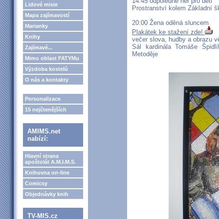
14:45 odpoledne her pro děti
Lidové misie
Prostranství kolem Základní š
Mapa zajímavostí
20:00 Žena oděná sluncem
Marianky
Plakátek ke stažení zde!
Knihy
večer slova, hudby a obrazu 
Sál kardinála Tomáše Špidl
Zajímavé...
Metoděje
Mimo oblast FATYMu
Výzdoba kostelů
O nás a kontakty
Personalizace
15 nejčtenějších
AMIMS.net
nabízí:
Hlavní strana
apoštolát A.M.I.M.S.
Knihovna on-line
Comicsy
Objednávky knih
TV-MIS.cz