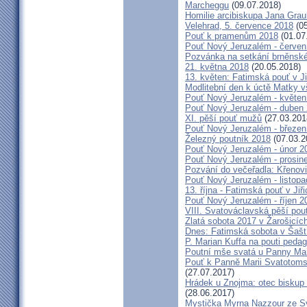
Marcheggu
(09.07.2018)
Homilie arcibiskupa Jana Grau
Velehrad, 5. července 2018
(05
Pouť k pramenům 2018
(01.07
Pouť Nový Jeruzalém - červen
Pozvánka na setkání brněnské
21. května 2018
(20.05.2018)
13. květen: Fatimská pouť v Ji
Modlitební den k úctě Matky v
Pouť Nový Jeruzalém - květen
Pouť Nový Jeruzalém - duben
XI. pěší pouť mužů
(27.03.201
Pouť Nový Jeruzalém - březen
Železný poutník 2018
(07.03.2
Pouť Nový Jeruzalém - únor 2
Pouť Nový Jeruzalém - prosin
Pozvání do večeřadla: Křenovi
Pouť Nový Jeruzalém - listop
13. října - Fatimská pouť v Jiři
Pouť Nový Jeruzalém - říjen 2
VIII. Svatováclavská pěší pou
Zlatá sobota 2017 v Žarošicích 
Dnes: Fatimská sobota v Šašt
P. Marian Kuffa na pouti ped
Poutní mše svatá u Panny Mar
Pouť k Panně Marii Svatotoms
(27.07.2017)
Hrádek u Znojma: otec biskup
(28.06.2017)
Mystička Myrna Nazzour ze S