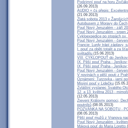
Podzimní pouť na horu Živčáko
(26.09.2013)
AUDIO + čs přepis: Excelentní
(21.09.2013)
Zlatá sobota 2013 v Žarošicíc
Autobusem z Moravy do Čech
Pouť Nový Jeruzalém - září 2
Pouť Nový Jeruzalém - srpen 
Cykloexpedice po stopách sv. 
Pouť Nový Jeruzalém - červe
Francie: Lurdy trápí záplavy,
I. pouť za oběti totalit a za 
světadílu
(15.06.2013)
VIII. CYKLOPOUŤ do Jeníkov
IX. Pěší pouť Praha - Jeníkov
IX. Pěší pouť Praha - Jeníkov
Pouť Nový Jeruzalém - červen
V novinách o pěší pouti z Pra
Oznámení: Turzovka - jarní po
Misijní pouť v Lidečku
(15.05.
Zvláštní vyslanec Svatého Otc
12. a 13. května 2013 - mimo
(12.05.2013)
Zjevení Královny pomoci, Dech
poutníků
(08.05.2013)
POZVÁNKA NA SOBOTU - P
(08.05.2013)
Pěší pouť mužů z Vranova nad
Pouť Nový Jeruzalém - květen
Májová pouť do Maria Loretto