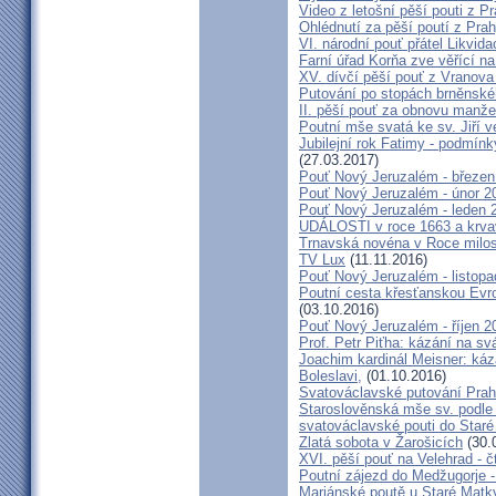
Video z letošní pěší pouti z P
Ohlédnutí za pěší poutí z Pra
VI. národní pouť přátel Likvida
Farní úřad Korňa zve věřící n
XV. dívčí pěší pouť z Vranova
Putování po stopách brněnské
II. pěší pouť za obnovu manžel
Poutní mše svatá ke sv. Jiří v
Jubilejní rok Fatimy - podmín
(27.03.2017)
Pouť Nový Jeruzalém - březen
Pouť Nový Jeruzalém - únor 2
Pouť Nový Jeruzalém - leden 
UDÁLOSTI v roce 1663 a krva
Trnavská novéna v Roce milosr
TV Lux
(11.11.2016)
Pouť Nový Jeruzalém - listop
Poutní cesta křesťanskou Evro
(03.10.2016)
Pouť Nový Jeruzalém - říjen 2
Prof. Petr Piťha: kázání na s
Joachim kardinál Meisner: káz
Boleslavi,
(01.10.2016)
Svatováclavské putování Praho
Staroslověnská mše sv. podle t
svatováclavské pouti do Staré
Zlatá sobota v Žarošicích
(30.
XVI. pěší pouť na Velehrad - č
Poutní zájezd do Medžugorje -
Mariánské poutě u Staré Matk