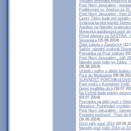
Virtuální prohlídka římských ba
Pouť Nový Jeruzalém - listop
Poděkování sv. Anežce za 25
Pouť Nový Jeruzalém - říjen 2
Český Těšín bude mít ostatky
Svatováclavské kázání Domini
Autobus na Národní svatovácl
Moravská autobusová pouť do
Přímé přenosy ze ŠAŠTÍNA - C
Slovenska
(15.09.2014)
Zlatá sobota v Žarošicích
(12.
Šaštín: národní svatyně Slov
Pozvánka na Pouť setkání
(01
Pouť Nový Jeruzalém - září 2
Národní pouť rodin ve Žďáru -
(26.08.2014)
Učitelé i rodiny s dětmi budo
Pouť do Medjugorje
(06.08.201
SLAVNOST PORCINKULOVÉ
Pouť mužů v Kostelním Vydří 
Denní modlitba otců
(16.07.20
Na Cvilíně bude polský exorci
(03.07.2014)
Pozvánka na pěší pouť z Hos
Morašice: Požehnání výzdoby
Pouť Nový Jeruzalém - červen
Poslední možnost! - Pouť do M
(16.05.2014)
Dívčí pěší pouť 2014
(10.05.2
Národní pouť rodin 2014 ve Ž