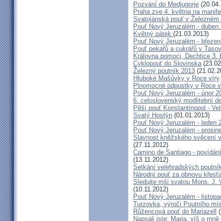
Pozvání do Medjugorje
(20.04.
Praha zve 4. května na manife
Svatojánská pouť v Železném
Pouť Nový Jeruzalém - duben
Květný pátek
(21.03.2013)
Pouť Nový Jeruzalém - březen
Pouť pekařů a cukrářů v Taso
Královna pomoci, Dechtice 3.
Cyklopouť do Slovinska
(23.02
Železný poutník 2013
(21.02.2
Hluboké Mašůvky v Roce víry
Plnomocné odpustky v Roce ví
Pouť Nový Jeruzalém - únor 2
6. celoslovenský modlitební d
Pěší pouť Konstantinopol - Ve
Svatý Hostýn
(01.01.2013)
Pouť Nový Jeruzalém - leden 
Pouť Nový Jeruzalém - prosin
Slavnost kněžského svěcení v 
(27.11.2012)
Camino de Santiago - povídání
(13.11.2012)
Setkání velehradských poutní
Národní pouť za obnovu křesť
Sledujte mši svatou Mons. J. 
(10.11.2012)
Pouť Nový Jeruzalém - listop
Turzovka, výročí Poutního mí
Růžencová pouť do Mariazell
(
Napsali jste: Maria, víš o mn