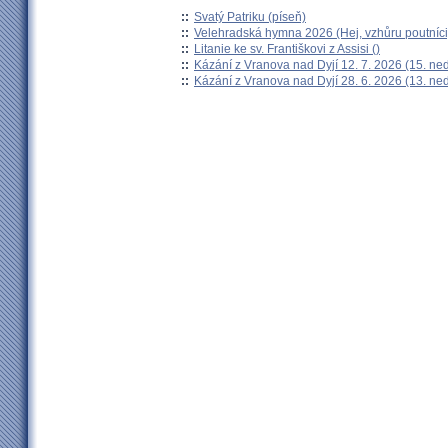
::
Svatý Patriku (píseň)
::
Velehradská hymna 2026 (Hej, vzhůru poutníci
::
Litanie ke sv. Františkovi z Assisi ()
::
Kázání z Vranova nad Dyjí 12. 7. 2026 (15. ne
::
Kázání z Vranova nad Dyjí 28. 6. 2026 (13. ne