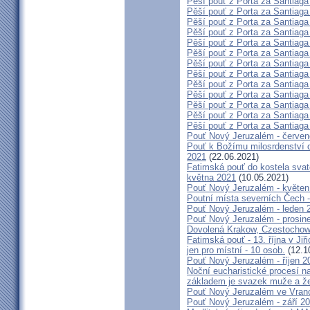
Pěší pouť z Porta za Santiaga
Pěší pouť z Porta za Santiaga
Pěší pouť z Porta za Santiaga
Pěší pouť z Porta za Santiaga
Pěší pouť z Porta za Santiaga
Pěší pouť z Porta za Santiaga
Pěší pouť z Porta za Santiaga
Pěší pouť z Porta za Santiaga
Pěší pouť z Porta za Santiaga
Pěší pouť z Porta za Santiaga
Pěší pouť z Porta za Santiaga
Pěší pouť z Porta za Santiaga
Pěší pouť z Porta za Santiaga
Pouť Nový Jeruzalém - červe
Pouť k Božímu milosrdenství do
2021
(22.06.2021)
Fatimská pouť do kostela svaté
května 2021
(10.05.2021)
Pouť Nový Jeruzalém - květen
Poutní místa severních Čech -
Pouť Nový Jeruzalém - leden 
Pouť Nový Jeruzalém - prosin
Dovolená Krakow, Czestochow
Fatimská pouť - 13. října v Ji
jen pro místní - 10 osob.
(12.1
Pouť Nový Jeruzalém - říjen 2
Noční eucharistické procesí n
základem je svazek muže a ž
Pouť Nový Jeruzalém ve Vran
Pouť Nový Jeruzalém - září 2