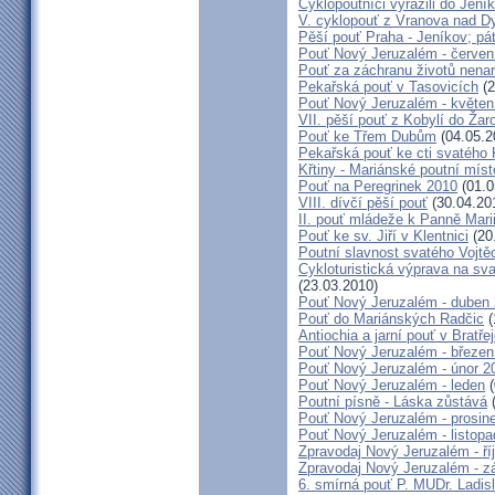
Cyklopoutníci vyrazili do Jení
V. cyklopouť z Vranova nad D
Pěší pouť Praha - Jeníkov; pá
Pouť Nový Jeruzalém - červen
Pouť za záchranu životů nena
Pekařská pouť v Tasovicích
(2
Pouť Nový Jeruzalém - květen
VII. pěší pouť z Kobylí do Žar
Pouť ke Třem Dubům
(04.05.2
Pekařská pouť ke cti svatého
Křtiny - Mariánské poutní míst
Pouť na Peregrinek 2010
(01.0
VIII. dívčí pěší pouť
(30.04.20
II. pouť mládeže k Panně Mari
Pouť ke sv. Jiří v Klentnici
(20
Poutní slavnost svatého Vojtě
Cykloturistická výprava na sv
(23.03.2010)
Pouť Nový Jeruzalém - duben
Pouť do Mariánských Radčic
(
Antiochia a jarní pouť v Bratře
Pouť Nový Jeruzalém - březen
Pouť Nový Jeruzalém - únor 2
Pouť Nový Jeruzalém - leden
(
Poutní písně - Láska zůstává
(
Pouť Nový Jeruzalém - prosin
Pouť Nový Jeruzalém - listop
Zpravodaj Nový Jeruzalém - ří
Zpravodaj Nový Jeruzalém - zá
6. smírná pouť P. MUDr. Ladis