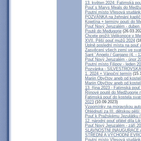
13. květen 2024: Fatimská pouť
Pouť s Marys Meals do Medžug
Poutní místo Vřesová studánk
POZVÁNKA na žehnání kapličk
Kojetína + termíny poutí do M
Pouť Nový Jeruzalém - duben
Poutě do Međugorje
(26.03.20
Chcete prožít Velikonoce v M
XVII. Pěší pouť mužů 2024
(16
Úplně poslední místa na po
Zasvěcení všech zemí ve svat
Sant ' Angelo / Gargano (4. - 1
Pouť Nový Jeruzalém - únor 2
Poutní místo Filipov - leden 2
Pozvánka - SILVESTROVSKÁ
1. 2024 + Vánoční termín
(15.
Mariin Obyčtov aneb od kostel
Mariin Obyčtov aneb od kostel
13. října 2023 - Fatimská pouť 
Říjnové poutě do Medžugorje 
Fatimská pouť do kostela svaté
2023
(10.09.2023)
Vzpomínky na moravskou auto
Ohlédnutí za III. dětskou pěší 
Pouť k Pražskému Jezulátku (
12. národní pouť přátel díla Li
Pouť Nový Jeruzalém - září 2
SLAVNOSTNÍ INAUGURACE 
STŘEDNÍ A VÝCHODNÍ EVR
Poutní místo Vřesová studánk