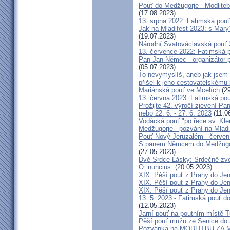
Pouť do Medžugorje - Modliteb
(17.08.2023)
13. srpna 2022: Fatimská pouť 
Jak na Mladifest 2023: s Ma
(19.07.2023)
Národní Svatováclavská pouť
13. července 2022: Fatimská po
Pan Jan Němec - organizátor po
(05.07.2023)
To nevymyslíš, aneb jak jsem 
přišel k jeho cestovatelskému
Mariánská pouť ve Mcelích
(29
13. června 2023: Fatimská pouť
Prožijte 42. výročí zjevení Pa
nebo 22. 6. - 27. 6. 2023
(11.0
Vodácká pouť "po řece sv. Kl
Medžugorje - pozvání na Mladi
Pouť Nový Jeruzalém - červen
S panem Němcem do Medžugorj
(27.05.2023)
Dvě Srdce Lásky: Srdečně zve
O. nuncius.
(20.05.2023)
XIX. Pěší pouť z Prahy do Jen
XIX. Pěší pouť z Prahy do Jen
XIX. Pěší pouť z Prahy do Jen
13. 5. 2023 - Fatimská pouť do
(12.05.2023)
Jarní pouť na poutním místě 
Pěší pouť mužů ze Senice do 
Pozvánka na MODLITBU ZA MÍ