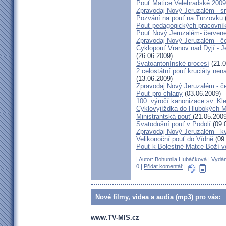
Pouť Matice Velehradské 2009
Zpravodaj Nový Jeruzalém - s
Pozvání na pouť na Turzovku
Pouť pedagogických pracovník
Pouť Nový Jeruzalém- červen
Zpravodaj Nový Jeruzalém - č
Cyklopouť Vranov nad Dyjí - Je
(26.06.2009)
Svatoantonínské procesí
(21.0
2.celostátní pouť kruciáty n
(13.06.2009)
Zpravodaj Nový Jeruzalém - č
Pouť pro chlapy
(03.06.2009)
100. výročí kanonizace sv. K
Cyklovyjíždka do Hlubokých 
Ministrantská pouť
(21.05.2009
Svatodušní pouť v Podolí
(09.
Zpravodaj Nový Jeruzalém - k
Velikonoční pouť do Vídně
(09
Pouť k Bolestné Matce Boží v
| Autor:
Bohumila Hubáčková
| Vydán
0 |
Přidat komentář
|
Nové filmy, videa a audia (mp3) pro vás:
www.TV-MIS.cz