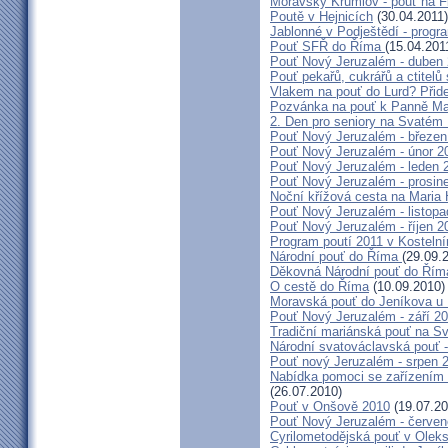
Moravský Krumlov - pouť na F
Poutě v Hejnicích
(30.04.2011)
Jablonné v Podještědí - progr
Pouť SFŘ do Říma
(15.04.201
Pouť Nový Jeruzalém - duben
Pouť pekařů, cukrářů a ctitel
Vlakem na pouť do Lurd? Přide
Pozvánka na pouť k Panně Mar
2. Den pro seniory na Svaté
Pouť Nový Jeruzalém - březen
Pouť Nový Jeruzalém - únor 2
Pouť Nový Jeruzalém - leden 
Pouť Nový Jeruzalém - prosin
Noční křížová cesta na Maria 
Pouť Nový Jeruzalém - listop
Pouť Nový Jeruzalém - říjen 2
Program poutí 2011 v Kosteln
Národní pouť do Říma
(29.09.
Děkovná Národní pouť do Řím
O cestě do Říma
(10.09.2010)
Moravská pouť do Jeníkova u
Pouť Nový Jeruzalém - září 2
Tradiční mariánská pouť na S
Národní svatováclavská pouť 
Pouť nový Jeruzalém - srpen 
Nabídka pomoci se zařízením pě
(26.07.2010)
Pouť v Onšově 2010
(19.07.20
Pouť Nový Jeruzalém - červe
Cyrilometodějská pouť v Olek