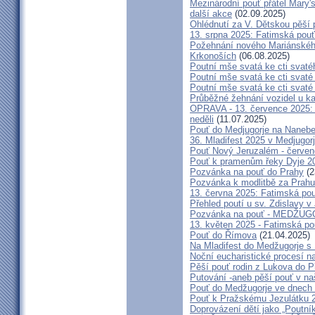
Mezinárodní pouť přátel Mary'
další akce
(02.09.2025)
Ohlédnutí za V. Dětskou pěší 
13. srpna 2025: Fatimská pou
Požehnání nového Mariánského 
Krkonoších
(06.08.2025)
Poutní mše svatá ke cti svaté
Poutní mše svatá ke cti svat
Poutní mše svatá ke cti svat
Průběžné žehnání vozidel u ka
OPRAVA - 13. července 2025: 
neděli
(11.07.2025)
Pouť do Medjugorje na Nanebe
36. Mladifest 2025 v Medjugorj
Pouť Nový Jeruzalém - červe
Pouť k pramenům řeky Dyje 2
Pozvánka na pouť do Prahy
(2
Pozvánka k modlitbě za Prahu
13. června 2025: Fatimská po
Přehled poutí u sv. Zdislavy v
Pozvánka na pouť - MEDŽUGOR
13. květen 2025 - Fatimská p
Pouť do Římova
(21.04.2025)
Na Mladifest do Medžugorje s
Noční eucharistické procesí n
Pěší pouť rodin z Lukova do P
Putování -aneb pěší pouť v na
Pouť do Medžugorje ve dnech 2
Pouť k Pražskému Jezulátku 
Doprovázení dětí jako „Poutní