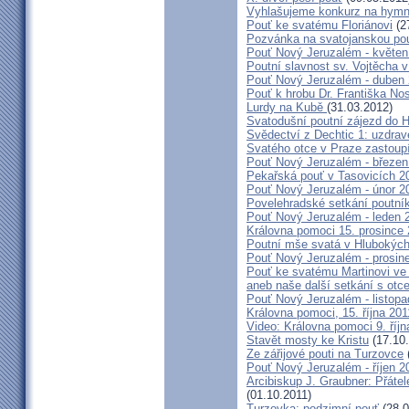
Vyhlašujeme konkurz na hymn
Pouť ke svatému Floriánovi
(2
Pozvánka na svatojanskou pou
Pouť Nový Jeruzalém - květen
Poutní slavnost sv. Vojtěcha 
Pouť Nový Jeruzalém - duben
Pouť k hrobu Dr. Františka No
Lurdy na Kubě
(31.03.2012)
Svatodušní poutní zájezd do 
Svědectví z Dechtic 1: uzdrave
Svatého otce v Praze zastoup
Pouť Nový Jeruzalém - březen
Pekařská pouť v Tasovicích 2
Pouť Nový Jeruzalém - únor 2
Povelehradské setkání poutní
Pouť Nový Jeruzalém - leden 
Královna pomoci 15. prosince 
Poutní mše svatá v Hlubokýc
Pouť Nový Jeruzalém - prosin
Pouť ke svatému Martinovi ve 
aneb naše další setkání s ot
Pouť Nový Jeruzalém - listopa
Královna pomoci, 15. října 20
Video: Královna pomoci 9. říjn
Stavět mosty ke Kristu
(17.10.
Ze zářijové pouti na Turzovce
Pouť Nový Jeruzalém - říjen 2
Arcibiskup J. Graubner: Přáte
(01.10.2011)
Turzovka: podzimní pouť
(28.0