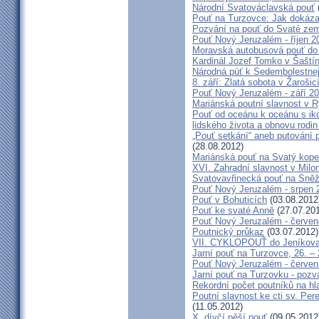
Národní Svatováclavská pouť
Pouť na Turzovce: Jak dokázat
Pozvání na pouť do Svaté ze
Pouť Nový Jeruzalém - říjen 2
Moravská autobusová pouť do
Kardinál Jozef Tomko v Šaští
Národná púť k Sedembolestne
8. září: Zlatá sobota v Žarošic
Pouť Nový Jeruzalém - září 2
Mariánská poutní slavnost v 
Pouť od oceánu k oceánu s i
lidského života a obnovu rodin
„Pouť setkání“ aneb putování 
(28.08.2012)
Mariánská pouť na Svatý kope
XVI. Zahradní slavnost v Milo
Svatovavřinecká pouť na Sně
Pouť Nový Jeruzalém - srpen 
Pouť v Bohuticích
(03.08.2012
Pouť ke svaté Anně
(27.07.20
Pouť Nový Jeruzalém - červe
Poutnický průkaz
(03.07.2012)
VII. CYKLOPOUŤ do Jeníkov
Jarní pouť na Turzovce, 26. –
Pouť Nový Jeruzalém - červen
Jarní pouť na Turzovku - poz
Rekordní počet poutníků na hl
Poutní slavnost ke cti sv. Pe
(11.05.2012)
X. dívčí pěší pouť
(09.05.2012