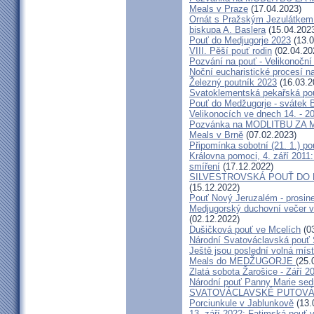
Meals v Praze
(17.04.2023)
Ornát s Pražským Jezulátkem 
biskupa A. Baslera
(15.04.202
Pouť do Medjugorje 2023
(13.0
VIII. Pěší pouť rodin
(02.04.20
Pozvání na pouť - Velikonoční 
Noční eucharistické procesí n
Železný poutník 2023
(16.03.2
Svatoklementská pekařská po
Pouť do Medžugorje - svátek Bo
Velikonocích ve dnech 14. - 20
Pozvánka na MODLITBU ZA MÍ
Meals v Brně
(07.02.2023)
Připomínka sobotní (21. 1.) po
Královna pomoci, 4. září 2011:
smíření
(17.12.2022)
SILVESTROVSKÁ POUŤ DO ME
(15.12.2022)
Pouť Nový Jeruzalém - prosin
Medjugorský duchovní večer v 
(02.12.2022)
Dušičková pouť ve Mcelích
(03
Národní Svatováclavská pouť 
Ještě jsou poslední volná míst
Meals do MEDŽUGORJE
(25.
Zlatá sobota Žarošice - Září 2
Národní pouť Panny Marie sed
SVATOVÁCLAVSKÉ PUTOVÁN
Porciunkule v Jablunkově
(13.
13. září 2022: Fatimská pouť v 