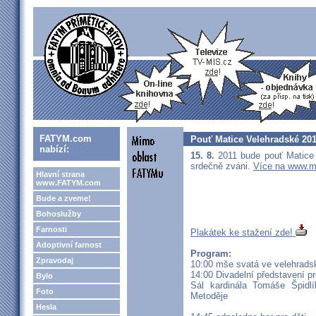
FATYM.com
Pouť Matice Velehradské 20
nabízí:
15. 8.
2011 bude pouť Matice V
srdečně zváni.
Více na www.m
Hlavní strana
www.FATYM.com
Bude a zveme!
Bohoslužby
Farnosti
Plakátek ke stažení zde!
Adoptivní farnost
Program:
Zpravodaj
10:00 mše svatá ve velehradsk
14:00 Divadelní představení pr
Bylo
Sál kardinála Tomáše Špidl
Foto
Metoděje
Hesla