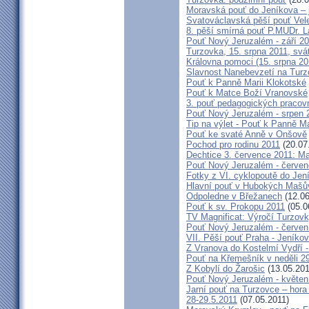
Moravská pouť do Jeníkova – j
Svatováclavská pěší pouť Vel
8. pěší smírná pouť P.MUDr. 
Pouť Nový Jeruzalém - září 2
Turzovka, 15. srpna 2011, sv
Královna pomoci (15. srpna 2
Slavnost Nanebevzetí na Tur
Pouť k Panně Marii Klokotské
Pouť k Matce Boží Vranovské
3. pouť pedagogických praco
Pouť Nový Jeruzalém - srpen 
Tip na výlet - Pouť k Panně M
Pouť ke svaté Anně v Onšově
Pochod pro rodinu 2011
(20.07
Dechtice 3. července 2011: Ma
Pouť Nový Jeruzalém - červen
Fotky z VI. cyklopoutě do Jen
Hlavní pouť v Hubokých Mašův
Odpoledne v Břežanech
(12.06
Pouť k sv. Prokopu 2011
(05.0
TV Magnificat: Výročí Turzov
Pouť Nový Jeruzalém - červen
VII. Pěší pouť Praha - Jeníkov 
Z Vranova do Kostelmí Vydří -
Pouť na Křemešník v neděli 2
Z Kobylí do Žarošic
(13.05.201
Pouť Nový Jeruzalém - květen
Jarní pouť na Turzovce – hora
28-29.5.2011
(07.05.2011)