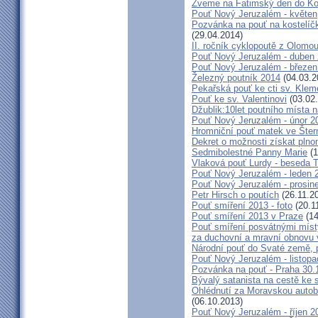
Zveme na Fatimský den do Koc
Pouť Nový Jeruzalém - květen
Pozvánka na pouť na kostelíč
(29.04.2014)
II. ročník cyklopoutě z Olomo
Pouť Nový Jeruzalém - duben
Pouť Nový Jeruzalém - březen
Železný poutník 2014
(04.03.2
Pekařská pouť ke cti sv. Kle
Pouť ke sv. Valentinovi
(03.02
Džublik:10let poutního místa n
Pouť Nový Jeruzalém - únor 2
Hromniční pouť matek ve Šter
Dekret o možnosti získat plno
Sedmibolestné Panny Marie
(1
Vlaková pouť Lurdy - beseda 
Pouť Nový Jeruzalém - leden 
Pouť Nový Jeruzalém - prosin
Petr Hirsch o poutích
(26.11.2
Pouť smíření 2013 - foto
(20.1
Pouť smíření 2013 v Praze
(14
Pouť smíření posvátnými míst
za duchovní a mravní obnovu 
Národní pouť do Svaté země, p
Pouť Nový Jeruzalém - listop
Pozvánka na pouť - Praha 30.
Bývalý satanista na cestě ke 
Ohlédnutí za Moravskou autobu
(06.10.2013)
Pouť Nový Jeruzalém - říjen 2