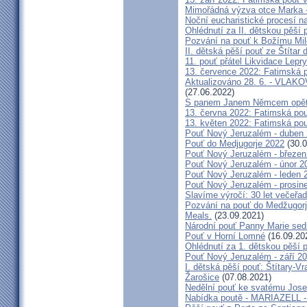
Mimořádná výzva otce Marka - 
Noční eucharistické procesí n
Ohlédnutí za II. dětskou pěší 
Pozvání na pouť k Božímu Mil
II. dětská pěší pouť ze Štítar
11. pouť přátel Likvidace Lepry
13. července 2022: Fatimská po
Aktualizováno 28. 6. - VL
(27.06.2022)
S panem Janem Němcem opět 
13. června 2022: Fatimská pouť
13. květen 2022: Fatimská pouť
Pouť Nový Jeruzalém - duben
Pouť do Medjugorje 2022
(30.0
Pouť Nový Jeruzalém - březen
Pouť Nový Jeruzalém - únor 2
Pouť Nový Jeruzalém - leden 
Pouť Nový Jeruzalém - prosin
Slavíme výročí: 30 let večeřad
Pozvání na pouť do Medžugorje
Meals.
(23.09.2021)
Národní pouť Panny Marie sed
Pouť v Horní Lomné
(16.09.20
Ohlédnutí za 1. dětskou pěší p
Pouť Nový Jeruzalém - září 2
I. dětská pěší pouť: Štítary-V
Žarošice
(07.08.2021)
Nedělní pouť ke svatému Jose
Nabídka poutě - MARIAZELL -