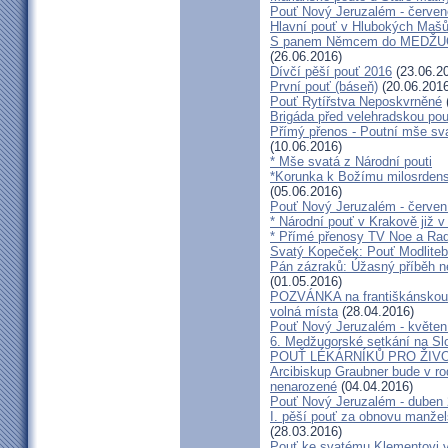
Pouť Nový Jeruzalém - červe
Hlavní pouť v Hlubokých Maš
S panem Němcem do MEDŽUG
(26.06.2016)
Dívčí pěší pouť 2016
(23.06.2
První pouť (báseň)
(20.06.2016
Pouť Rytířstva Neposkvrněné
Brigáda před velehradskou pou
Přímý přenos - Poutní mše sva
(10.06.2016)
* Mše svatá z Národní pouti
*Korunka k Božímu milosrdenst
(05.06.2016)
Pouť Nový Jeruzalém - červen
* Národní pouť v Krakově již v
* Přímé přenosy TV Noe a Rad
Svatý Kopeček: Pouť Modliteb
Pán zázraků: Úžasný příběh n
(01.05.2016)
POZVÁNKA na františkánskou po
volná místa
(28.04.2016)
Pouť Nový Jeruzalém - květen
6. Medžugorské setkání na Sl
POUŤ LÉKÁRNÍKŮ PRO ŽIVO
Arcibiskup Graubner bude v rod
nenarozené
(04.04.2016)
Pouť Nový Jeruzalém - duben
I. pěší pouť za obnovu manžels
(28.03.2016)
Pouť ke svatému Klementovi v