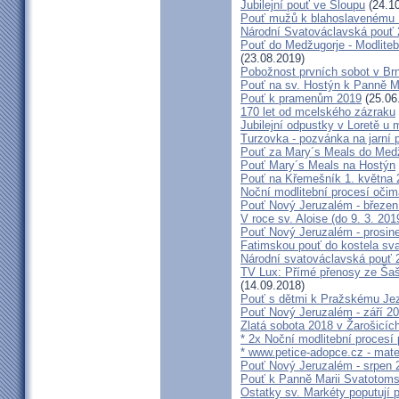
Jubilejní pouť ve Sloupu
(24.10
Pouť mužů k blahoslavenému
Národní Svatováclavská pouť
Pouť do Medžugorje - Modliteb
(23.08.2019)
Pobožnost prvních sobot v Brně
Pouť na sv. Hostýn k Panně Ma
Pouť k pramenům 2019
(25.06
170 let od mcelského zázraku
Jubilejní odpustky v Loretě u 
Turzovka - pozvánka na jarní p
Pouť za Mary´s Meals do Med
Pouť Mary´s Meals na Hostýn
Pouť na Křemešník 1. května 
Noční modlitební procesí očim
Pouť Nový Jeruzalém - březen
V roce sv. Aloise (do 9. 3. 201
Pouť Nový Jeruzalém - prosin
Fatimskou pouť do kostela sva
Národní svatováclavská pouť 
TV Lux: Přímé přenosy ze Šaš
(14.09.2018)
Pouť s dětmi k Pražskému Jez
Pouť Nový Jeruzalém - září 2
Zlatá sobota 2018 v Žarošicích 
* 2x Noční modlitební procesí p
* www.petice-adopce.cz - mater
Pouť Nový Jeruzalém - srpen 
Pouť k Panně Marii Svatotoms
Ostatky sv. Markéty poputují