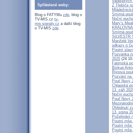
Valašských 
Spřátelené weby:
Z Třebíče n
Mládežnická
Smírná pouť
Blog o FATYMu
zde
, blog o
Noční eucha
TV-MIS.cz
tv-
Mary’s Meal
mis.signaly.cz
a další blog
KRÁLOVNA M
o TV-MIS
zde
.
Smírná pouť
SILVESTR V 
Manželé V
odkazy o G
Poutní slavn
Pozvánka na
2025
(24.10
Fatimská po
Biskup Anto
Říjnová pou
Pozvání na 
Pouť Nový J
Chlapská po
13. září 20
Noční eucha
Pouť Nový J
Mezinárodní
Ohlédnutí z
13. srpna 2
Požehnání n
Poutní mše 
Poutní mše 
Poutní mše 