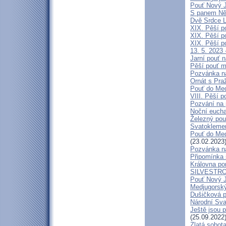
Pouť Nový J
S panem Něm
Dvě Srdce L
XIX. Pěší p
XIX. Pěší p
XIX. Pěší p
13. 5. 2023 
Jarní pouť 
Pěší pouť m
Pozvánka n
Ornát s Pra
Pouť do Med
VIII. Pěší p
Pozvání na 
Noční eucha
Železný pou
Svatokleme
Pouť do Medž
(23.02.2023
Pozvánka n
Připomínka s
Královna pom
SILVESTRO
Pouť Nový J
Medjugorský
Dušičková p
Národní Sva
Ještě jsou 
(25.09.2022
Zlatá sobota