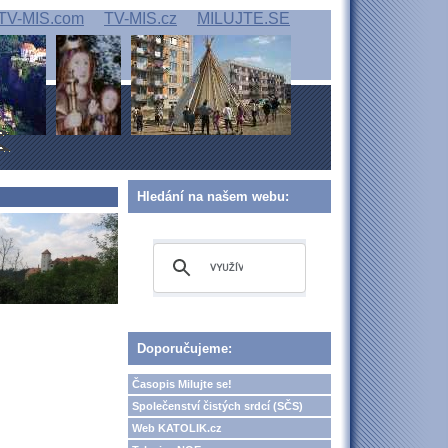
TV-MIS.com
TV-MIS.cz
MILUJTE.SE
Hledání na našem webu:
Doporučujeme:
Časopis Milujte se!
Společenství čistých srdcí (SČS)
Web KATOLIK.cz