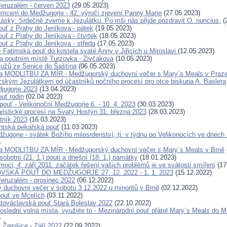
eruzalém - červen 2023
(29.05.2023)
cem do Medžugorje - 42. výročí zjevení Panny Marie
(27.05.2023)
ásky: Srdečně zveme k Jezulátku. Po mši nás přijde pozdravit O. nuncius.
(
ouť z Prahy do Jeníkova - pátek
(19.05.2023)
ouť z Prahy do Jeníkova - čtvrtek
(18.05.2023)
ouť z Prahy do Jeníkova - středa
(17.05.2023)
- Fatimská pouť do kostela svaté Anny v Jiřicích u Miroslavi
(12.05.2023)
na poutním místě Turzovka - Zivčáková
(10.05.2023)
užů ze Senice do Šaštína
(06.05.2023)
a MODLITBU ZA MÍR - Medžugorský duchovní večer s Mary´s Meals v Praz
žským Jezulátkem od účastníků nočního procesí pro otce biskupa A. Baslera
jugorje 2023
(13.04.2023)
ouť rodin
(02.04.2023)
pouť - Velikonoční Medžugorje 6. - 10. 4. 2023
(30.03.2023)
ristické procesí na Svatý Hostýn 31. března 2023
(28.03.2023)
tník 2023
(16.03.2023)
ntská pekařská pouť
(11.03.2023)
ugorje - svátek Božího milosrdenství, tj. v týdnu po Velikonocích ve dnech 1
)
a MODLITBU ZA MÍR - Medžugorský duchovní večer s Mary´s Meals v Brně
obotní (21. 1.) pouti a dnešní (18. 1.) památky
(18.01.2023)
oci, 4. září 2011: začátek řešení vašich problémů je ve svátosti smíření
(17
VSKÁ POUŤ DO MEDŽUGORJE 27. 12. 2022 - 1. 1. 2023
(15.12.2022)
eruzalém - prosinec 2022
(06.12.2022)
 duchovní večer v sobotu 3.12.2022 u minoritů v Brně
(02.12.2022)
ouť ve Mcelích
(03.11.2022)
továclavská pouť Stará Boleslav 2022
(22.10.2022)
poslední volná místa, využijte to - Mezinárodní pouť přátel Mary´s Meals 
)
 Žarošice - Září 2022
(22.09.2022)