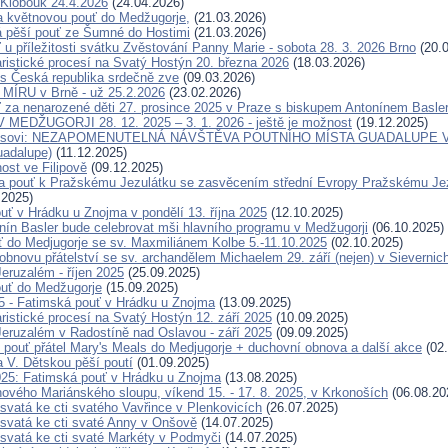
Klobouk 24.4.2026
(24.04.2026)
a květnovou pouť do Medžugorje,
(21.03.2026)
 pěší pouť ze Šumné do Hostimi
(21.03.2026)
 u příležitosti svátku Zvěstování Panny Marie - sobota 28. 3. 2026 Brno
(20.0
ristické procesí na Svatý Hostýn 20. března 2026
(18.03.2026)
s Česká republika srdečně zve
(09.03.2026)
ÍRU v Brně - už 25.2.2026
(23.02.2026)
 za nenarozené děti 27. prosince 2025 v Praze s biskupem Antonínem Basl
MEDŽUGORJI 28. 12. 2025 – 3. 1. 2026 - ještě je možnost
(19.12.2025)
eisovi: NEZAPOMENUTELNÁ NÁVŠTĚVA POUTNÍHO MÍSTA GUADALUPE V 
uadalupe)
(11.12.2025)
ost ve Filipově
(09.12.2025)
 pouť k Pražskému Jezulátku se zasvěcením střední Evropy Pražskému Jezu
.2025)
uť v Hrádku u Znojma v pondělí 13. října 2025
(12.10.2025)
nín Basler bude celebrovat mši hlavního programu v Medžugorji
(06.10.2025)
ť do Medjugorje se sv. Maxmiliánem Kolbe 5.-11.10.2025
(02.10.2025)
obnovu přátelství se sv. archandělem Michaelem 29. září (nejen) v Sievernic
eruzalém - říjen 2025
(25.09.2025)
uť do Medžugorje
(15.09.2025)
25 - Fatimská pouť v Hrádku u Znojma
(13.09.2025)
ristické procesí na Svatý Hostýn 12. září 2025
(10.09.2025)
eruzalém v Radostíně nad Oslavou - září 2025
(09.09.2025)
 pouť přátel Mary's Meals do Medjugorje + duchovní obnova a další akce
(02.
a V. Dětskou pěší poutí
(01.09.2025)
025: Fatimská pouť v Hrádku u Znojma
(13.08.2025)
ového Mariánského sloupu, víkend 15. - 17. 8. 2025, v Krkonoších
(06.08.20
svatá ke cti svatého Vavřince v Plenkovicích
(26.07.2025)
svatá ke cti svaté Anny v Onšově
(14.07.2025)
svatá ke cti svaté Markéty v Podmyči
(14.07.2025)