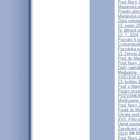
Pouť Nový J
Mariánská p
Projekt obn
Mariánská p
Zlatá sobot
13. srpen 20
IV. dětská p
13. 7. 2024 
Pozvání k p
Cyrilometod
Pozvánka n
13. června 2
Pouť do Medž
Pouť Nový J
Další nabíd
Međugorje -
SVĚCENÍ K
13. květen 2
Pouť s Mary
Poutní míst
POZVÁNKA na
Medžugorje 
Pouť Nový J
Poutě do Me
Chcete prož
XVII. Pěší 
Úplně posl
Zasvěcení v
2024)
(06.02
Pouť Nový J