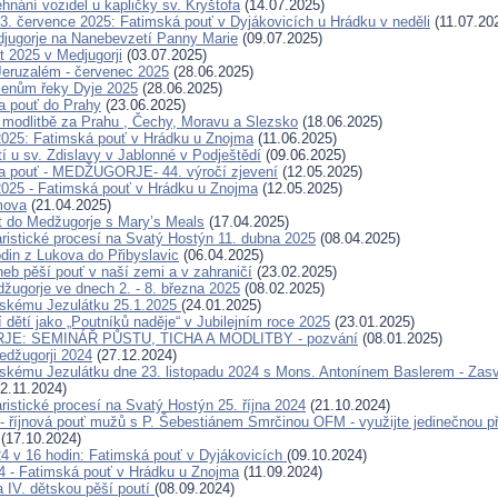
hnání vozidel u kapličky sv. Kryštofa
(14.07.2025)
. července 2025: Fatimská pouť v Dyjákovicích u Hrádku v neděli
(11.07.20
jugorje na Nanebevzetí Panny Marie
(09.07.2025)
t 2025 v Medjugorji
(03.07.2025)
eruzalém - červenec 2025
(28.06.2025)
menům řeky Dyje 2025
(28.06.2025)
a pouť do Prahy
(23.06.2025)
modlitbě za Prahu , Čechy, Moravu a Slezsko
(18.06.2025)
2025: Fatimská pouť v Hrádku u Znojma
(11.06.2025)
í u sv. Zdislavy v Jablonné v Podještědí
(09.06.2025)
a pouť - MEDŽUGORJE- 44. výročí zjevení
(12.05.2025)
2025 - Fatimská pouť v Hrádku u Znojma
(12.05.2025)
mova
(21.04.2025)
t do Medžugorje s Mary’s Meals
(17.04.2025)
ristické procesí na Svatý Hostýn 11. dubna 2025
(08.04.2025)
odin z Lukova do Přibyslavic
(06.04.2025)
neb pěší pouť v naší zemi a v zahraničí
(23.02.2025)
žugorje ve dnech 2. - 8. března 2025
(08.02.2025)
žskému Jezulátku 25.1.2025
(24.01.2025)
 dětí jako „Poutníků naděje“ v Jubilejním roce 2025
(23.01.2025)
E: SEMINÁŘ PŮSTU, TICHA A MODLITBY - pozvání
(08.01.2025)
Medžugorji 2024
(27.12.2024)
skému Jezulátku dne 23. listopadu 2024 s Mons. Antonínem Baslerem - Zas
2.11.2024)
ristické procesí na Svatý Hostýn 25. října 2024
(21.10.2024)
- říjnová pouť mužů s P. Šebestiánem Smrčinou OFM - využijte jedinečnou pří
(17.10.2024)
024 v 16 hodin: Fatimská pouť v Dyjákovicích
(09.10.2024)
24 - Fatimská pouť v Hrádku u Znojma
(11.09.2024)
a IV. dětskou pěší poutí
(08.09.2024)