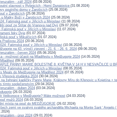
eruzalém - září 2024
(03.09.2024)
outní slavnost v Rybnicích - Horní Dunajovice
(31.08.2024)
ovy poutního domu v Žarošicích
(25.08.2024)
ouť v Žarošicích
(25.08.2024)
a u Matky Boží v Žarošicích 2024
(25.08.2024)
24: Fatimská pouť v Jiřicích u Miroslavi
(11.08.2024)
ěší pouť ze Štítar do Vranova nad Dyjí
(29.07.2024)
- Fatimská pouť v Jiřicích u Miroslavi
(11.07.2024)
rameni řeky Dyje
(01.07.2024)
ějská pouť v Mikulčicích
(01.07.2024)
a Prašivou 2024
(20.06.2024)
024: Fatimská pouť v Jiřicích u Miroslavi
(10.06.2024)
ugorje na 43. výročí zjevení - 21. 6. - 26. 6. 2024
(09.06.2024)
eruzalém - červen 2024
(05.06.2024)
ka - možnost účasti na Mladifestu v Medžugorje 2024
(14.05.2024)
 Mladifest
(09.05.2024)
APLE PANNY MARIE BOLESTNÉ 8. KVĚTNA V 14 H V NESVAČILCE U B
024: Fatimská pouť v Jiřicích u Miroslavi
(08.05.2024)
s Meals do Medžugorje na Mladifest 2024
(07.05.2024)
o Vřesová studánka 2024
(30.04.2024)
 žehnání kapličky Panny Marie, Královny Míru do Křenovic u Kojetína + te
s tímto společenstvím
(29.04.2024)
eruzalém - duben 2024
(03.04.2024)
đugorje
(26.03.2024)
ít Velikonoce v Medžugorje? Máte možnost
(24.03.2024)
pouť mužů 2024
(16.03.2024)
ední místa na pouť do MEDŽUGORJE
(26.02.2024)
šech zemí ve svatyni svatého archanděla Michaela na Monte Sant ' Angelo / G
.2024)
eruzalém - únor 2024
(29.01.2024)