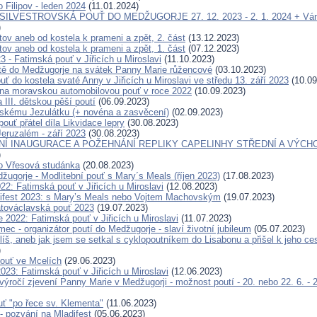
 Filipov - leden 2024
(11.01.2024)
 SILVESTROVSKÁ POUŤ DO MEDŽUGORJE 27. 12. 2023 - 2. 1. 2024 + Ván
)
tov aneb od kostela k prameni a zpět, 2. část
(13.12.2023)
tov aneb od kostela k prameni a zpět, 1. část
(07.12.2023)
23 - Fatimská pouť v Jiřicích u Miroslavi
(11.10.2023)
tě do Medžugorje na svátek Panny Marie růžencové
(03.10.2023)
ť do kostela svaté Anny v Jiřicích u Miroslavi ve středu 13. září 2023
(10.09
a moravskou automobilovou pouť v roce 2022
(10.09.2023)
 III. dětskou pěší poutí
(06.09.2023)
skému Jezulátku (+ novéna a zasvěcení)
(02.09.2023)
pouť přátel díla Likvidace lepry
(30.08.2023)
eruzalém - září 2023
(30.08.2023)
Í INAUGURACE A POŽEHNÁNÍ REPLIKY CAPELINHY STŘEDNÍ A VÝCH
)
o Vřesová studánka
(20.08.2023)
žugorje - Modlitební pouť s Mary´s Meals (říjen 2023)
(17.08.2023)
22: Fatimská pouť v Jiřicích u Miroslavi
(12.08.2023)
ifest 2023: s Mary’s Meals nebo Vojtem Machovským
(19.07.2023)
továclavská pouť 2023
(19.07.2023)
 2022: Fatimská pouť v Jiřicích u Miroslavi
(11.07.2023)
c - organizátor poutí do Medžugorje - slaví životní jubileum
(05.07.2023)
íš, aneb jak jsem se setkal s cyklopoutníkem do Lisabonu a přišel k jeho c
)
ouť ve Mcelích
(29.06.2023)
023: Fatimská pouť v Jiřicích u Miroslavi
(12.06.2023)
 výročí zjevení Panny Marie v Medžugorji - možnost poutí - 20. nebo 22. 6. - 
ť "po řece sv. Klementa"
(11.06.2023)
- pozvání na Mladifest
(05.06.2023)