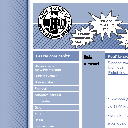
FATYM.com nabízí:
Pouť ke sv
Srdečně zve
Hlavní strana
Krumlova.
www.FATYM.com
Plakátek v 
Bude a zveme!
Bohoslužby
Farnosti
Adoptivní farnost
• tato pouť 
Zpravodaj
• v 11.00 b
Bylo
Foto
• kontakt –
Hesla
Více o kapli
Lidové misie