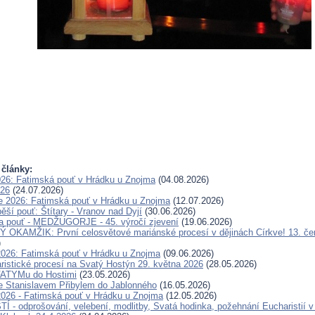
 články:
026: Fatimská pouť v Hrádku u Znojma
(04.08.2026)
026
(24.07.2026)
e 2026: Fatimská pouť v Hrádku u Znojma
(12.07.2026)
ěší pouť: Štítary - Vranov nad Dyjí
(30.06.2026)
a pouť - MEDŽUGORJE - 45. výročí zjevení
(19.06.2026)
OKAMŽIK: První celosvětové mariánské procesí v dějinách Církve! 13. če
)
2026: Fatimská pouť v Hrádku u Znojma
(09.06.2026)
ristické procesí na Svatý Hostýn 29. května 2026
(28.05.2026)
FATYMu do Hostimi
(23.05.2026)
e Stanislavem Přibylem do Jablonného
(16.05.2026)
2026 - Fatimská pouť v Hrádku u Znojma
(12.05.2026)
 - odprošování, velebení, modlitby, Svatá hodinka, požehnání Eucharistií v