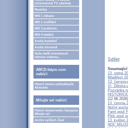
(internetová TV zdarma)
Novinky
MIS 1 zábava
MIS 2 vzdělání
MIS 3 publicist.
MIS 4 lokální
Audia hudební
Audia mluvená
Naše další internetové
televize zdarma...
Sdílet
Související
ABCD.fatym.com
13. srpna 2
nabízí:
Mladifest 2
13. červenc
Hlavní strana vyhledávače
VI. Dětská p
Abeceda
Pozvánka n
HISTORICKÝ 
(12.06.2026
Milujte se! nabízí:
13. června 
Noční eucha
Hlavní strana webu časopisu
Farní pouť 
Milujte se!
Pěší pouť s
13. květen 
Archiv vyšlých čísel
NOC MILOSTÍ