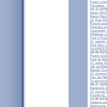
Poutní místo
Pozvánka -
(15.12.2023
Mariin Obyč
Mariin Obyč
13. října 20
Říjnové pou
Fatimská pou
Vzpomínky n
Ohlédnutí za
Pouť k Praž
12. národní 
Pouť Nový J
SLAVNOSTN
(30.08.2023
Poutní míst
Pouť do Med
13. srpna 20
Jak na Mlad
Národní Sva
13. července
Pan Jan Něme
To nevymysl
(05.07.2023
Mariánská p
13. června 2
Prožijte 42.
(11.06.2023)
Vodácká pou
Medžugorje 