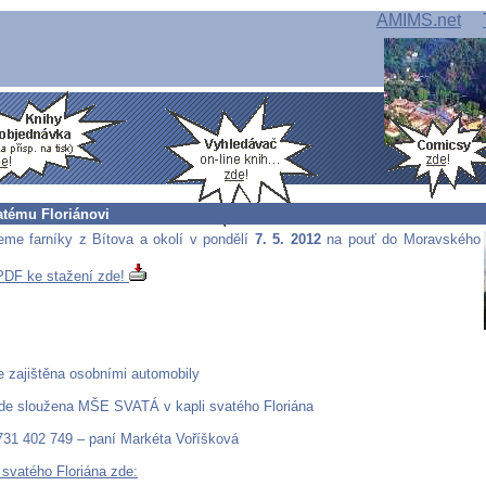
AMIMS.net
atému Floriánovi
me farníky z Bítova a okolí v pondělí
7. 5. 2012
na pouť do Moravského
PDF ke stažení zde!
je zajištěna osobními automobily
ude sloužena MŠE SVATÁ v kapli svatého Floriána
 731 402 749 – paní Markéta Voříšková
 svatého Floriána zde: