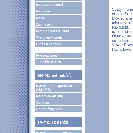
Mapa zajímavostí
Svatý Flori
Marianky
či pekařů. 
Knihy
Diokleciána
mlýnský ká
Zajímavé...
Rakousku). 
Mimo oblast FATYMu
už v 6. stol
Ostatky sv. 
Výzdoba kostelů
se jedním z
O nás a kontakty
Víta v Praz
Havlíčkově 
Personalizace
15 nejčtenějších
AMIMS.net nabízí:
Hlavní strana apoštolát
A.M.I.M.S.
Knihovna on-line
Comicsy
Objednávky knih
TV-MIS.cz nabízí:
Hlavní strana TV-MIS.cz