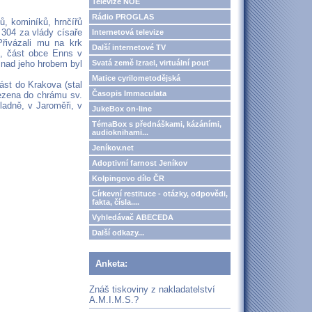
Televize NOE
Rádio PROGLAS
ů, kominíků, hrnčířů
 304 za vlády císaře
Internetová televize
Přivázali mu na krk
Další internetové TV
h, část obce Enns v
Svatá země Izrael, virtuální pouť
 nad jeho hrobem byl
Matice cyrilometodějská
část do Krakova (stal
Časopis Immaculata
vezena do chrámu sv.
ladně, v Jaroměři, v
JukeBox on-line
TémaBox s přednáškami, kázáními,
audioknihami...
Jeníkov.net
Adoptivní farnost Jeníkov
Kolpingovo dílo ČR
Církevní restituce - otázky, odpovědi,
fakta, čísla....
Vyhledávač ABECEDA
Další odkazy...
Anketa:
Znáš tiskoviny z nakladatelství
A.M.I.M.S.?