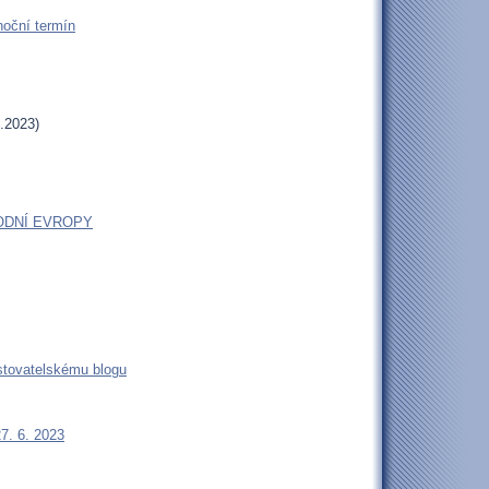
oční termín
.2023)
ODNÍ EVROPY
estovatelskému blogu
27. 6. 2023