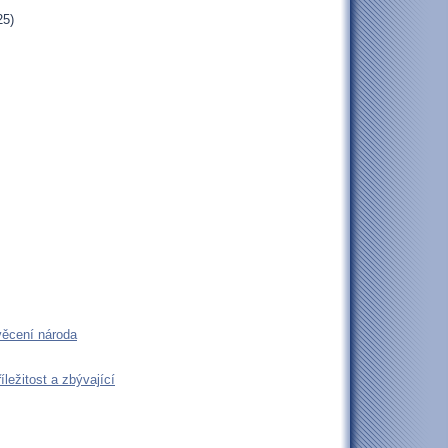
25)
věcení národa
ležitost a zbývající