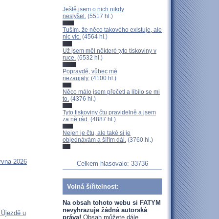
Ještě jsem o nich nikdy
neslyšel.
(5517 hl.)
Tuším, že něco takového existuje, ale
nic víc.
(4564 hl.)
Už jsem měl některé tyto tiskoviny v
ruce.
(6532 hl.)
Popravdě, vůbec mě
nezaujaly.
(4100 hl.)
Něco málo jsem přečetl a líbilo se mi
to.
(4376 hl.)
Tyto tiskoviny čtu pravidelně a jsem
za ně rád.
(4887 hl.)
Nejen je čtu, ale také si je
objednávám a šířím dál.
(3760 hl.)
rvna 2026
Celkem hlasovalo: 33736
Volná šiřitelnost:
Na obsah tohoto webu si FATYM
nevyhrazuje žádná autorská
 Újezdě u
práva!
Obsah můžete dále