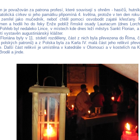
án je považován za patrona profesí, které souvisejí s ohněm - hasičů, hutník
Katolická církev si jeho památku připomíná 4. května, protože v ten den roku
 zemřel jako mučedník, neboť chtěl pomoci osvobodit zajaté křesťany. 
men a hodili ho do řeky Enže poblíž římské osady Lauriacum (dnes Lorc
Pohřeb byl nedaleko Lince, v místech kde dnes leží městys Sankt Florian, a
etí vystavěn augustiniánský klášter.
Floriána byly v 11. století rozděleny, část z nich byla převezena do Říma, 
 polských patronů) a z Polska byla za Karla IV. malá část jeho relikvií pře
e. Další část relikvií je umístěna v katedrále v Olomouci a v kostelích na K
Brodě a jinde.