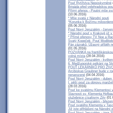
Pouť Rytířstva Neposkvrněné
Brigáda před velehradskou pou
Přímý přenos - Poutní mše sva
(10.06.2016)
* Mše svatá z Národní pouti
*Korunka k Božímu milosrdenst
(05.06.2016)
Pouť Nový Jeruzalém - červen
* Národní pouť v Krakově již v
* Přímé přenosy TV Noe a Rad
Svatý Kopeček: Pouť Modliteb
Pán zázraků: Úžasný příběh n
(01.05.2016)
POZVÁNKA na františkánskou po
volná místa
(28.04.2016)
Pouť Nový Jeruzalém - květen
6. Medžugorské setkání na Sl
POUŤ LÉKÁRNÍKŮ PRO ŽIVO
Arcibiskup Graubner bude v rod
nenarozené
(04.04.2016)
Pouť Nový Jeruzalém - duben
I. pěší pouť za obnovu manžels
(28.03.2016)
Pouť ke svatému Klementovi v
Slavnosti sv. Klementa Hofbau
služebnice císařovny Zity
(01.
Pouť Nový Jeruzalém - březen
Pouť svatého Klementa v Taso
Již jste přihlášeni na Národní
Pouť Nový Jeruzalém - únor 2