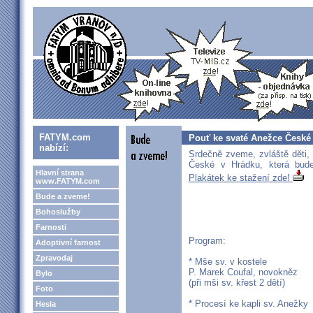
FATYM.com
Pouť ke svaté Anežce České
nabízí:
Srdečně zveme, zvláště děti,
České v Hrádku, která bu
Hlavní strana
Plakátek ke stažení zde!
www.FATYM.com
Bude a zveme!
Bohoslužby
Farnosti
Program:
Adoptivní farnost
Zpravodaj
* Mše sv. v kostele
P. Marek Coufal, novokněz
Bylo
(při mši sv. křest 2 dětí)
Foto
* Procesí ke kapli sv. Anežky
Hesla