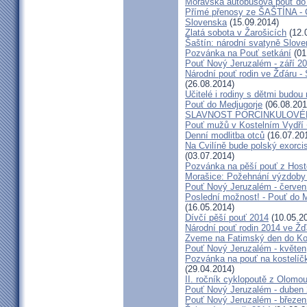
Moravská autobusová pouť do
Přímé přenosy ze ŠAŠTÍNA - C
Slovenska
(15.09.2014)
Zlatá sobota v Žarošicích
(12.
Šaštín: národní svatyně Slov
Pozvánka na Pouť setkání
(01
Pouť Nový Jeruzalém - září 2
Národní pouť rodin ve Žďáru -
(26.08.2014)
Učitelé i rodiny s dětmi budo
Pouť do Medjugorje
(06.08.201
SLAVNOST PORCINKULOVÉ
Pouť mužů v Kostelním Vydří 
Denní modlitba otců
(16.07.20
Na Cvilíně bude polský exorci
(03.07.2014)
Pozvánka na pěší pouť z Hos
Morašice: Požehnání výzdoby
Pouť Nový Jeruzalém - červen
Poslední možnost! - Pouť do M
(16.05.2014)
Dívčí pěší pouť 2014
(10.05.2
Národní pouť rodin 2014 ve Ž
Zveme na Fatimský den do Koc
Pouť Nový Jeruzalém - květen
Pozvánka na pouť na kostelíč
(29.04.2014)
II. ročník cyklopoutě z Olomo
Pouť Nový Jeruzalém - duben
Pouť Nový Jeruzalém - březen