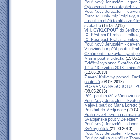
Pouť Nový Jeruzalém - srpen 
Cykloexpedice po stopách sv. 
Pouť Nový Jeruzalém - červe
Francie: Lurdy trápí záplavy,
I. pouť za oběti totalit a za 
světadílu
(15.06.2013)
VIII. CYKLOPOUŤ do Jeníkov
IX. Pěší pouť Praha - Jeníkov
IX. Pěší pouť Praha - Jeníkov
Pouť Nový Jeruzalém - červen
V novinách o pěší pouti z Pra
Oznámení: Turzovka - jarní po
Misijní pouť v Lidečku
(15.05.
Zvláštní vyslanec Svatého Otc
12. a 13. května 2013 - mimo
(12.05.2013)
Zjevení Královny pomoci, Dech
poutníků
(08.05.2013)
POZVÁNKA NA SOBOTU - P
(08.05.2013)
Pěší pouť mužů z Vranova nad
Pouť Nový Jeruzalém - květen
Májová pouť do Maria Loretto
Pozvání do Medjugorje
(20.04.
Praha zve 4. května na manife
Svatojánská pouť v Železném
Pouť Nový Jeruzalém - duben
Květný pátek
(21.03.2013)
Pouť Nový Jeruzalém - březen
Pouť pekařů a cukrářů v Taso