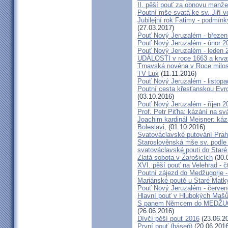
II. pěší pouť za obnovu manžel
Poutní mše svatá ke sv. Jiří v
Jubilejní rok Fatimy - podmín
(27.03.2017)
Pouť Nový Jeruzalém - březen
Pouť Nový Jeruzalém - únor 2
Pouť Nový Jeruzalém - leden 
UDÁLOSTI v roce 1663 a krva
Trnavská novéna v Roce milosr
TV Lux
(11.11.2016)
Pouť Nový Jeruzalém - listop
Poutní cesta křesťanskou Evro
(03.10.2016)
Pouť Nový Jeruzalém - říjen 2
Prof. Petr Piťha: kázání na s
Joachim kardinál Meisner: káz
Boleslavi,
(01.10.2016)
Svatováclavské putování Praho
Staroslověnská mše sv. podle t
svatováclavské pouti do Staré
Zlatá sobota v Žarošicích
(30.
XVI. pěší pouť na Velehrad - č
Poutní zájezd do Medžugorje -
Mariánské poutě u Staré Matk
Pouť Nový Jeruzalém - červe
Hlavní pouť v Hlubokých Maš
S panem Němcem do MEDŽUG
(26.06.2016)
Dívčí pěší pouť 2016
(23.06.2
První pouť (báseň)
(20.06.2016