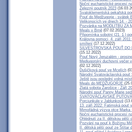
Noční eucharistické procesí n
Železný poutník 2023
(16.03.2
Svatoklementská pekařská po
Pouť do Medžugorje - svátek Bo
Velikonocích ve dnech 14. - 20
Pozvánka na MODLITBU ZA MÍ
Meals v Brně
(07.02.2023)
Připomínka sobotní (21. 1.) po
Královna pomoci, 4. září 2011:
smíření
(17.12.2022)
SILVESTROVSKÁ POUŤ DO ME
(15.12.2022)
Pouť Nový Jeruzalém - prosin
Medjugorský duchovní večer v 
(02.12.2022)
Dušičková pouť ve Mcelích
(03
Národní Svatováclavská pouť 
Ještě jsou poslední volná míst
Meals do MEDŽUGORJE
(25.
Zlatá sobota Žarošice - Září 2
Národní pouť Panny Marie sed
SVATOVÁCLAVSKÉ PUTOVÁN
Porciunkule v Jablunkově
(13.
13. září 2022: Fatimská pouť v 
Mimořádná výzva otce Marka - 
Noční eucharistické procesí n
Ohlédnutí za II. dětskou pěší 
Pozvání na pouť k Božímu Mil
II. dětská pěší pouť ze Štítar
11. pouť přátel Likvidace Lepry