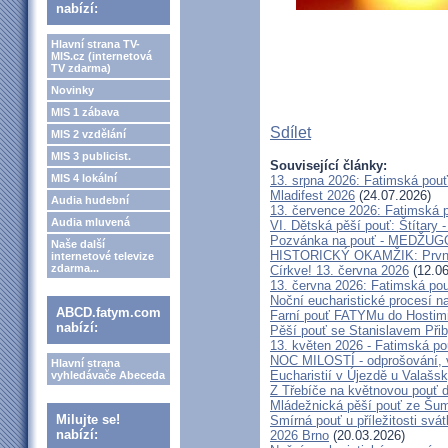
nabízí:
Hlavní strana TV-
MIS.cz (internetová
TV zdarma)
Novinky
MIS 1 zábava
Sdílet
MIS 2 vzdělání
MIS 3 publicist.
Související články:
MIS 4 lokální
13. srpna 2026: Fatimská pou
Mladifest 2026
(24.07.2026)
Audia hudební
13. července 2026: Fatimská 
Audia mluvená
VI. Dětská pěší pouť: Štítary 
Pozvánka na pouť - MEDŽUGOR
Naše další
HISTORICKÝ OKAMŽIK: První c
internetové televize
zdarma...
Církve! 13. června 2026
(12.06
13. června 2026: Fatimská po
Noční eucharistické procesí n
ABCD.fatym.com
Farní pouť FATYMu do Hostim
nabízí:
Pěší pouť se Stanislavem Při
13. květen 2026 - Fatimská p
NOC MILOSTÍ - odprošování, v
Hlavní strana
Eucharistií v Újezdě u Valašs
vyhledávače Abeceda
Z Třebíče na květnovou pouť 
Mládežnická pěší pouť ze Šu
Milujte se!
Smírná pouť u příležitosti svá
nabízí:
2026 Brno
(20.03.2026)