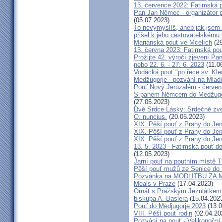
13. července 2022: Fatimská po
Pan Jan Němec - organizátor po
(05.07.2023)
To nevymyslíš, aneb jak jsem 
přišel k jeho cestovatelskému
Mariánská pouť ve Mcelích
(29
13. června 2023: Fatimská pouť
Prožijte 42. výročí zjevení Pa
nebo 22. 6. - 27. 6. 2023
(11.0
Vodácká pouť "po řece sv. Kl
Medžugorje - pozvání na Mladi
Pouť Nový Jeruzalém - červen
S panem Němcem do Medžugorj
(27.05.2023)
Dvě Srdce Lásky: Srdečně zve
O. nuncius.
(20.05.2023)
XIX. Pěší pouť z Prahy do Jen
XIX. Pěší pouť z Prahy do Jen
XIX. Pěší pouť z Prahy do Jen
13. 5. 2023 - Fatimská pouť do
(12.05.2023)
Jarní pouť na poutním místě 
Pěší pouť mužů ze Senice do 
Pozvánka na MODLITBU ZA MÍ
Meals v Praze
(17.04.2023)
Ornát s Pražským Jezulátkem 
biskupa A. Baslera
(15.04.202
Pouť do Medjugorje 2023
(13.0
VIII. Pěší pouť rodin
(02.04.20
Pozvání na pouť - Velikonoční 