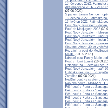
13. července 2022: Fatimská po
Aktualizováno 28. 6. - VL
(27.06.2022)
S panem Janem Němcem opět 
13. června 2022: Fatimská pouť
13. květen 2022: Fatimská pouť
Pouť Nový Jeruzalém - duben
Pouť do Medjugorje 2022
(30.0
Pouť Nový Jeruzalém - březen
Pouť Nový Jeruzalém - únor 2
Pouť Nový Jeruzalém - leden 
Pouť Nový Jeruzalém - prosin
Slavíme výročí: 30 let večeřad
Pozvání na pouť do Medžugorje
Meals.
(23.09.2021)
Národní pouť Panny Marie sed
Pouť v Horní Lomné
(16.09.20
Ohlédnutí za 1. dětskou pěší p
Pouť Nový Jeruzalém - září 2
I. dětská pěší pouť: Štítary-V
Žarošice
(07.08.2021)
Nedělní pouť ke svatému Jose
Nabídka poutě - MARIAZELL -
Pěší pouť z Porta za Santiaga
Pěší pouť z Porta za Santiaga
Pěší pouť z Porta za Santiaga
Pěší pouť z Porta za Santiaga
Pěší pouť z Porta za Santiaga
Pěší pouť z Porta za Santiaga