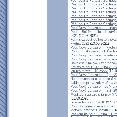
Pěší pouť z Porta za Santiaga
Pěší pouť z Porta za Santiaga
Pěší pouť z Porta za Santiaga
Pěší pouť z Porta za Santiaga
Pěší pouť z Porta za Santiaga
Pěší pouť z Porta za Santiaga
Pěší pouť z Porta za Santiaga
Pouť Nový Jeruzalém - červe
Pouť k Božímu milosrdenství do
2021
(22.06.2021)
Fatimská pouť do kostela svaté
května 2021
(10.05.2021)
Pouť Nový Jeruzalém - květen
Poutní místa severních Čech -
Pouť Nový Jeruzalém - leden 
Pouť Nový Jeruzalém - prosin
Dovolená Krakow, Czestochow
Fatimská pouť - 13. října v Ji
jen pro místní - 10 osob.
(12.1
Pouť Nový Jeruzalém - říjen 2
Noční eucharistické procesí n
základem je svazek muže a ž
Pouť Nový Jeruzalém ve Vran
Pouť Nový Jeruzalém - září 2
Modlitební zájezd s (a pro
(02.09.2020)
Svědectví poutníka: KDYŽ 
Pouť do Liitmanové a Lutině + 
kterých jsme se zúčastnili.
(26
Pozvání na pouť: Lutina + Lit