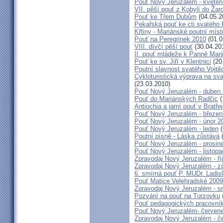
Pouť Nový Jeruzalém - květen
VII. pěší pouť z Kobylí do Žar
Pouť ke Třem Dubům
(04.05.2
Pekařská pouť ke cti svatého
Křtiny - Mariánské poutní míst
Pouť na Peregrinek 2010
(01.0
VIII. dívčí pěší pouť
(30.04.20
II. pouť mládeže k Panně Mari
Pouť ke sv. Jiří v Klentnici
(20
Poutní slavnost svatého Vojtě
Cykloturistická výprava na sv
(23.03.2010)
Pouť Nový Jeruzalém - duben
Pouť do Mariánských Radčic
(
Antiochia a jarní pouť v Bratře
Pouť Nový Jeruzalém - březen
Pouť Nový Jeruzalém - únor 2
Pouť Nový Jeruzalém - leden
(
Poutní písně - Láska zůstává
(
Pouť Nový Jeruzalém - prosin
Pouť Nový Jeruzalém - listop
Zpravodaj Nový Jeruzalém - ří
Zpravodaj Nový Jeruzalém - zá
6. smírná pouť P. MUDr. Ladis
Pouť Matice Velehradské 2009
Zpravodaj Nový Jeruzalém - s
Pozvání na pouť na Turzovku
Pouť pedagogických pracovník
Pouť Nový Jeruzalém- červen
Zpravodaj Nový Jeruzalém - č