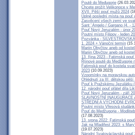
Poutě do Međugorje
(26.03.20
Chcete prožít Velikonoce v M
XVII. Pěší pouť mužů 2024
(16
Úplně poslední místa na po
Zasvěcení všech zemí ve svat
Sant ' Angelo / Gargano (4. - 1
Pouť Nový Jeruzalém - únor 2
Poutní místo Filipov - leden 2
Pozvánka - SILVESTROVSKÁ
1. 2024 + Vánoční termín
(15.
Mariin Obyčtov aneb od kostel
Mariin Obyčtov aneb od kostel
13. října 2023 - Fatimská pouť 
Říjnové poutě do Medžugorje 
Fatimská pouť do kostela svaté
2023
(10.09.2023)
Vzpomínky na moravskou auto
Ohlédnutí za III. dětskou pěší 
Pouť k Pražskému Jezulátku (
12. národní pouť přátel díla Li
Pouť Nový Jeruzalém - září 2
SLAVNOSTNÍ INAUGURACE 
STŘEDNÍ A VÝCHODNÍ EVR
Poutní místo Vřesová studánk
Pouť do Medžugorje - Modliteb
(17.08.2023)
13. srpna 2022: Fatimská pouť 
Jak na Mladifest 2023: s Ma
(19.07.2023)
Národní Svatováclavská pouť