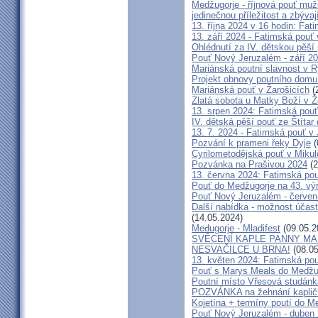
Medžugorje - říjnová pouť mu
jedinečnou příležitost a zbývaj
13. října 2024 v 16 hodin: Fa
13. září 2024 - Fatimská pouť
Ohlédnutí za IV. dětskou pěší
Pouť Nový Jeruzalém - září 2
Mariánská poutní slavnost v R
Projekt obnovy poutního domu
Mariánská pouť v Žarošicích
(
Zlatá sobota u Matky Boží v Ž
13. srpen 2024: Fatimská pouť 
IV. dětská pěší pouť ze Štítar
13. 7. 2024 - Fatimská pouť v J
Pozvání k prameni řeky Dyje
(
Cyrilometodějská pouť v Mikul
Pozvánka na Prašivou 2024
(2
13. června 2024: Fatimská pouť
Pouť do Medžugorje na 43. výro
Pouť Nový Jeruzalém - červen
Další nabídka - možnost účast
(14.05.2024)
Međugorje - Mladifest
(09.05.2
SVĚCENÍ KAPLE PANNY MAR
NESVAČILCE U BRNA!
(08.05
13. květen 2024: Fatimská pouť
Pouť s Marys Meals do Medžug
Poutní místo Vřesová studánk
POZVÁNKA na žehnání kapličk
Kojetína + termíny poutí do M
Pouť Nový Jeruzalém - duben