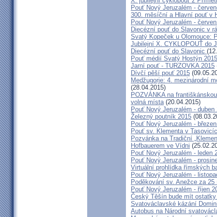
X. jubilejní cyklopouť z Přímě
Pouť Nový Jeruzalém - červe
300. měsíční a Hlavní pouť 
Pouť Nový Jeruzalém - červen
Diecézní pouť do Slavonic v 
Svatý Kopeček u Olomouce: P
Jubilejní X. CYKLOPOUŤ do J
Diecézní pouť do Slavonic
(12
Pouť médií Svatý Hostýn 201
Jarní pouť - TURZOVKA 2015
Dívčí pěší pouť 2015
(09.05.2
Medžugorje: 4. mezinárodní mod
(28.04.2015)
POZVÁNKA na františkánskou po
volná místa
(20.04.2015)
Pouť Nový Jeruzalém - duben
Železný poutník 2015
(08.03.2
Pouť Nový Jeruzalém - březen
Pouť sv. Klementa v Tasovicí
Pozvánka na Tradiční „Kleme
Hofbauerem ve Vídni
(25.02.2
Pouť Nový Jeruzalém - leden 
Pouť Nový Jeruzalém - prosin
Virtuální prohlídka římských ba
Pouť Nový Jeruzalém - listop
Poděkování sv. Anežce za 25
Pouť Nový Jeruzalém - říjen 2
Český Těšín bude mít ostatky
Svatováclavské kázání Domini
Autobus na Národní svatovácl