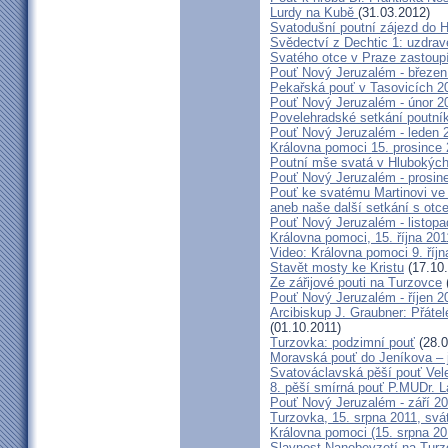
Lurdy na Kubě
(31.03.2012)
Svatodušní poutní zájezd do 
Svědectví z Dechtic 1: uzdrave
Svatého otce v Praze zastoup
Pouť Nový Jeruzalém - březen
Pekařská pouť v Tasovicích 2
Pouť Nový Jeruzalém - únor 2
Povelehradské setkání poutní
Pouť Nový Jeruzalém - leden 
Královna pomoci 15. prosince 
Poutní mše svatá v Hlubokýc
Pouť Nový Jeruzalém - prosin
Pouť ke svatému Martinovi ve 
aneb naše další setkání s ot
Pouť Nový Jeruzalém - listopa
Královna pomoci, 15. října 20
Video: Královna pomoci 9. říjn
Stavět mosty ke Kristu
(17.10.
Ze zářijové pouti na Turzovce
Pouť Nový Jeruzalém - říjen 2
Arcibiskup J. Graubner: Přáte
(01.10.2011)
Turzovka: podzimní pouť
(28.0
Moravská pouť do Jeníkova – j
Svatováclavská pěší pouť Vel
8. pěší smírná pouť P.MUDr. 
Pouť Nový Jeruzalém - září 2
Turzovka, 15. srpna 2011, sv
Královna pomoci (15. srpna 2
Slavnost Nanebevzetí na Tur