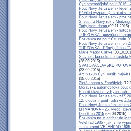
Cyrilometodějská pouť 2016 -
Pouť Nový Jeruzalém - leden 
Přehled významných akcí v r
Pouť Nový Jeruzalém - prosin
Silvestr a Nový rok v Medžugo
Tady jsem doma
(09.11.2015)
Pouť Nový Jeruzalém - listop
TURZOVKA - posvěcení chrám
Pozvánka na pouť Celurodu 2
Pouť Nový Jeruzalém - říjen 2
TURZOVKA - Přímý přenos TV
Marie Matky Církve
(03.10.201
Slavnost konsekrace kostela 
(28.09.2015)
SVATOVÁCLAVSKÉ PUTOVÁN
(23.09.2015)
Arcibiskup Cyril Vasiľ: Největš
(15.09.2015)
Zlatá sobota v Žarošicích
(12.
Moravská automobilová pouť 
Poutní slavnost v Rybnicích -
Pouť Nový Jeruzalém - září 2
12. diecézní pouť rodin ve Ž
Pouť Nový Jeruzalém - srpen 
LITMANOVÁ - 25. výročí zjeve
Den Brna 2015
(06.08.2015)
Pozvánka na Mladifest do Medž
Velehrad 1985 - jak jsme vypís
+ dokument VELEHRAD 1985 (P