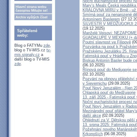
Noční eucharistické procesí n
Mary’s Meals Česká republika
Hlavní strana webu
KRÁLOVNA MÍRU v Brně - už 
časopisu Milujte se!
Smírná pouť za nenarozené dě
Archiv vyšlých čísel
Antonínem Baslerem
(27.12.2
SILVESTR V MEDŽUGORJI 28. 1
(19.12.2025)
Spřátelené
Manželé Veisovi: NEZAPO
weby:
GUADALUPE V MEXIKU (+ dal
Poutní slavnost ve Filipově
(09
Blog o FATYMu
zde
,
Pozvánka na pouť k Pražském
blog o TV-MIS.cz
tv-
Pražskému Jezulátku 25. říjn
mis.signaly.cz
a
Fatimská pouť v Hrádku u Znoj
další blog o TV-MIS
Biskup Antonín Basler bude ce
zde
.
(06.10.2025)
Říjnová pouť do Medjugorje se
(02.10.2025)
Pozvání na obnovu přátelství 
v Sievernichu
(29.09.2025)
Pouť Nový Jeruzalém - říjen 2
Chlapská pouť do Medžugorje
13. září 2025 - Fatimská pouť
Noční eucharistické procesí n
Pouť Nový Jeruzalém v Radost
Mezinárodní pouť přátel Mary'
další akce
(02.09.2025)
Ohlédnutí za V. Dětskou pěší 
13. srpna 2025: Fatimská pou
Požehnání nového Mariánského 
Krkonoších
(06.08.2025)