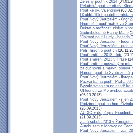
Železný poutník 2014
(04.03.2
Pekařská pouť ke cti sv. Kle
Pouť ke sv. Valentinovi
(03.02
Džublik:10let poutního místa n
Pouť Nový Jeruzalém - únor 2
Hromniční pouť matek ve Šter
Dekret o možnosti získat plno
Sedmibolestné Panny Marie
(1
Vlaková pouť Lurdy - beseda 
Pouť Nový Jeruzalém - leden 
Pouť Nový Jeruzalém - prosin
Petr Hirsch o poutích
(26.11.2
Pouť smíření 2013 - foto
(20.1
Pouť smíření 2013 v Praze
(14
Pouť smíření posvátnými míst
za duchovní a mravní obnovu 
Národní pouť do Svaté země, p
Pouť Nový Jeruzalém - listop
Pozvánka na pouť - Praha 30.
Bývalý satanista na cestě ke 
Ohlédnutí za Moravskou autobu
(06.10.2013)
Pouť Nový Jeruzalém - říjen 2
Podzimní pouť na horu Živčáko
(26.09.2013)
AUDIO + čs přepis: Excelentní
(21.09.2013)
Zlatá sobota 2013 v Žarošicíc
Autobusem z Moravy do Čech
Pouť Nový Jeruzalém - září 2