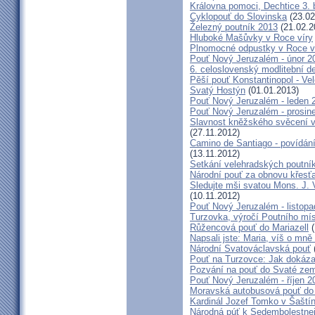
Královna pomoci, Dechtice 3.
Cyklopouť do Slovinska
(23.02
Železný poutník 2013
(21.02.2
Hluboké Mašůvky v Roce víry
Plnomocné odpustky v Roce ví
Pouť Nový Jeruzalém - únor 2
6. celoslovenský modlitební d
Pěší pouť Konstantinopol - Ve
Svatý Hostýn
(01.01.2013)
Pouť Nový Jeruzalém - leden 
Pouť Nový Jeruzalém - prosin
Slavnost kněžského svěcení v 
(27.11.2012)
Camino de Santiago - povídání
(13.11.2012)
Setkání velehradských poutní
Národní pouť za obnovu křesť
Sledujte mši svatou Mons. J. 
(10.11.2012)
Pouť Nový Jeruzalém - listop
Turzovka, výročí Poutního mí
Růžencová pouť do Mariazell
(
Napsali jste: Maria, víš o mn
Národní Svatováclavská pouť
Pouť na Turzovce: Jak dokázat
Pozvání na pouť do Svaté ze
Pouť Nový Jeruzalém - říjen 2
Moravská autobusová pouť do
Kardinál Jozef Tomko v Šaští
Národná púť k Sedembolestne