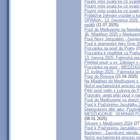
Poutní mše svatá ke cti svaté
Poutní mše svatá ke cti svat
Poutní mše svatá ke cti svat
Průběžné žehnání vozidel u ka
OPRAVA - 13. července 2025: 
neděli
(11.07.2025)
Pouť do Medjugorje na Nanebe
36. Mladifest 2025 v Medjugorj
Pouť Nový Jeruzalém - červe
Pouť k pramenům řeky Dyje 2
Pozvánka na pouť do Prahy
(2
Pozvánka k modlitbě za Prahu
13. června 2025: Fatimská po
Přehled poutí u sv. Zdislavy v
Pozvánka na pouť - MEDŽUGOR
13. květen 2025 - Fatimská p
Pouť do Římova
(21.04.2025)
Na Mladifest do Medžugorje s
Noční eucharistické procesí n
Pěší pouť rodin z Lukova do P
Putování -aneb pěší pouť v na
Pouť do Medžugorje ve dnech 2
Pouť k Pražskému Jezulátku 
Doprovázení dětí jako „Poutní
MEDŽUGORJE: SEMINÁŘ PŮST
(08.01.2025)
Silvestr v Medžugorji 2024
(27
Pouť k Pražskému Jezulátku d
Baslerem - Zasvěcení národa 
Noční eucharistické procesí n