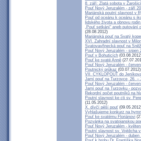
8. září: Zlatá sobota v Žarošic
Pouť Nový Jeruzalém - září 2
Mariánská poutní slavnost v 
Pouť od oceánu k oceánu s i
lidského života a obnovu rodin
„Pouť setkání“ aneb putování 
(28.08.2012)
Mariánská pouť na Svatý kope
XVI. Zahradní slavnost v Milo
Svatovavřinecká pouť na Sně
Pouť Nový Jeruzalém - srpen 
Pouť v Bohuticích
(03.08.2012
Pouť ke svaté Anně
(27.07.20
Pouť Nový Jeruzalém - červe
Poutnický průkaz
(03.07.2012)
VII. CYKLOPOUŤ do Jeníkov
Jarní pouť na Turzovce, 26. –
Pouť Nový Jeruzalém - červen
Jarní pouť na Turzovku - poz
Rekordní počet poutníků na hl
Poutní slavnost ke cti sv. Pe
(11.05.2012)
X. dívčí pěší pouť
(09.05.2012
Vyhlašujeme konkurz na hymn
Pouť ke svatému Floriánovi
(2
Pozvánka na svatojanskou pou
Pouť Nový Jeruzalém - květen
Poutní slavnost sv. Vojtěcha 
Pouť Nový Jeruzalém - duben
Pouť k hrobu Dr. Františka No