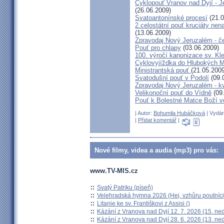
Cyklopouť Vranov nad Dyjí - Je
(26.06.2009)
Svatoantonínské procesí
(21.0
2.celostátní pouť kruciáty n
(13.06.2009)
Zpravodaj Nový Jeruzalém - č
Pouť pro chlapy
(03.06.2009)
100. výročí kanonizace sv. K
Cyklovyjíždka do Hlubokých 
Ministrantská pouť
(21.05.2009
Svatodušní pouť v Podolí
(09.
Zpravodaj Nový Jeruzalém - k
Velikonoční pouť do Vídně
(09
Pouť k Bolestné Matce Boží v
| Autor:
Bohumila Hubáčková
| Vydán
|
Přidat komentář
|
Nové filmy, videa a audia (mp3) pro vás:
www.TV-MIS.cz
::
Svatý Patriku (píseň)
::
Velehradská hymna 2026 (Hej, vzhůru poutníci
::
Litanie ke sv. Františkovi z Assisi ()
::
Kázání z Vranova nad Dyjí 12. 7. 2026 (15. ne
::
Kázání z Vranova nad Dyjí 28. 6. 2026 (13. ne