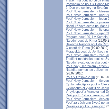
Vlakem na pouť do Lurd? Přide
Pozvánka na pouť k Panně Mar
2. Den pro seniory na Svaté
Pouť Nový Jeruzalém - březen
Pouť Nový Jeruzalém - únor 2
Pouť Nový Jeruzalém - leden 
Pouť Nový Jeruzalém - prosin
Noční křížová cesta na Maria 
Pouť Nový Jeruzalém - listop
Pouť Nový Jeruzalém - říjen 2
Program poutí 2011 v Kosteln
Národní pouť do Říma
(29.09.
Děkovná Národní pouť do Řím
O cestě do Říma
(10.09.2010)
Moravská pouť do Jeníkova u
Pouť Nový Jeruzalém - září 2
Tradiční mariánská pouť na S
Národní svatováclavská pouť 
Pouť nový Jeruzalém - srpen 
Nabídka pomoci se zařízením pě
(26.07.2010)
Pouť v Onšově 2010
(19.07.20
Pouť Nový Jeruzalém - červe
Cyrilometodějská pouť v Olek
Cyklopoutníci vyrazili do Jení
V. cyklopouť z Vranova nad D
Pěší pouť Praha - Jeníkov; pá
Pouť Nový Jeruzalém - červen
Pouť za záchranu životů nena
Pekařská pouť v Tasovicích
(2