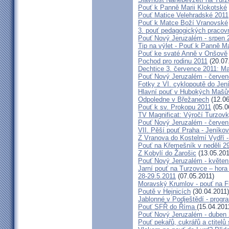
Pouť k Panně Marii Klokotské
Pouť Matice Velehradské 2011
Pouť k Matce Boží Vranovské
3. pouť pedagogických praco
Pouť Nový Jeruzalém - srpen 
Tip na výlet - Pouť k Panně M
Pouť ke svaté Anně v Onšově
Pochod pro rodinu 2011
(20.07
Dechtice 3. července 2011: Ma
Pouť Nový Jeruzalém - červen
Fotky z VI. cyklopoutě do Jen
Hlavní pouť v Hubokých Mašův
Odpoledne v Břežanech
(12.06
Pouť k sv. Prokopu 2011
(05.0
TV Magnificat: Výročí Turzov
Pouť Nový Jeruzalém - červen
VII. Pěší pouť Praha - Jeníkov 
Z Vranova do Kostelmí Vydří -
Pouť na Křemešník v neděli 2
Z Kobylí do Žarošic
(13.05.201
Pouť Nový Jeruzalém - květen
Jarní pouť na Turzovce – hora
28-29.5.2011
(07.05.2011)
Moravský Krumlov - pouť na F
Poutě v Hejnicích
(30.04.2011)
Jablonné v Podještědí - progr
Pouť SFŘ do Říma
(15.04.201
Pouť Nový Jeruzalém - duben
Pouť pekařů, cukrářů a ctitel