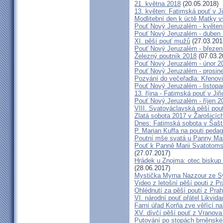
21. května 2018
(20.05.2018)
13. květen: Fatimská pouť v Ji
Modlitební den k úctě Matky v
Pouť Nový Jeruzalém - květen
Pouť Nový Jeruzalém - duben
XI. pěší pouť mužů
(27.03.201
Pouť Nový Jeruzalém - březen
Železný poutník 2018
(07.03.2
Pouť Nový Jeruzalém - únor 2
Pouť Nový Jeruzalém - prosin
Pozvání do večeřadla: Křenovi
Pouť Nový Jeruzalém - listop
13. října - Fatimská pouť v Jiři
Pouť Nový Jeruzalém - říjen 2
VIII. Svatováclavská pěší pou
Zlatá sobota 2017 v Žarošicích 
Dnes: Fatimská sobota v Šašt
P. Marian Kuffa na pouti ped
Poutní mše svatá u Panny Mar
Pouť k Panně Marii Svatotoms
(27.07.2017)
Hrádek u Znojma: otec biskup
(28.06.2017)
Mystička Myrna Nazzour ze S
Video z letošní pěší pouti z P
Ohlédnutí za pěší poutí z Pra
VI. národní pouť přátel Likvida
Farní úřad Korňa zve věřící n
XV. dívčí pěší pouť z Vranova
Putování po stopách brněnské