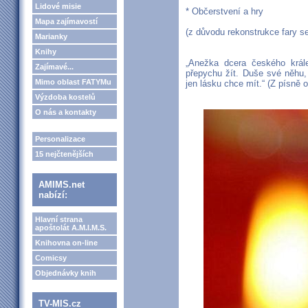
Lidové misie
* Občerstvení a hry
Mapa zajímavostí
(z důvodu rekonstrukce fary se
Marianky
Knihy
„Anežka dcera českého král
Zajímavé...
přepychu žít. Duše své něhu, 
Mimo oblast FATYMu
jen lásku chce mít.“ (Z písně 
Výzdoba kostelů
O nás a kontakty
Personalizace
15 nejčtenějších
AMIMS.net
nabízí:
Hlavní strana
apoštolát A.M.I.M.S.
Knihovna on-line
Comicsy
Objednávky knih
TV-MIS.cz