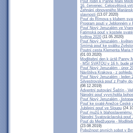
Pouť rodin k Panně Marii Milot
16. červenec: Celosvětová virt
Žehnání obnoveného Mariánské
slavnosti
(13.07.2020)
Pouť do Římova s klubem sva
Program poutí v Jeblonném v 
Pouť Nový Jeruzalém ve Vran
Fatimská pouť v kostele svaté 
května 2020
(11.05.2020)
Pouť Nový Jeruzalém - květen
Smírná pouť ke svátku Zvěsto
Poutní cesta Klementa Maria 
(01.03.2020)
Modlitební den k úctě Panny M
- MŠI SVATOU v 16 h. bude p
Pouť Nový Jeruzalém - únor 2
Návštěva Krakova - z pohledu
Pouť Nový Jeruzalém - leden 
Silvestrovská pouť z Prahy do
(08.12.2019)
Adventní putování Šaštín - Ve
Národní pouť vyvrcholila boho
Pouť Nový Jeruzalém - listop
Pouť ke svaté Anežce České 
Jubilejní pouť ve Sloupu
(24.10
Pouť mužů k blahoslavenému
Národní Svatováclavská pouť
Pouť do Medžugorje - Modliteb
(23.08.2019)
Pobožnost prvních sobot v Brně