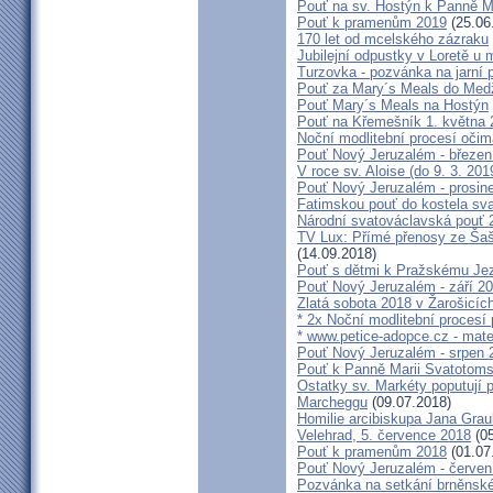
Pouť na sv. Hostýn k Panně Ma
Pouť k pramenům 2019
(25.06
170 let od mcelského zázraku
Jubilejní odpustky v Loretě u 
Turzovka - pozvánka na jarní p
Pouť za Mary´s Meals do Med
Pouť Mary´s Meals na Hostýn
Pouť na Křemešník 1. května 
Noční modlitební procesí očim
Pouť Nový Jeruzalém - březen
V roce sv. Aloise (do 9. 3. 201
Pouť Nový Jeruzalém - prosin
Fatimskou pouť do kostela sva
Národní svatováclavská pouť 
TV Lux: Přímé přenosy ze Šaš
(14.09.2018)
Pouť s dětmi k Pražskému Jez
Pouť Nový Jeruzalém - září 2
Zlatá sobota 2018 v Žarošicích 
* 2x Noční modlitební procesí p
* www.petice-adopce.cz - mater
Pouť Nový Jeruzalém - srpen 
Pouť k Panně Marii Svatotoms
Ostatky sv. Markéty poputují
Marcheggu
(09.07.2018)
Homilie arcibiskupa Jana Grau
Velehrad, 5. července 2018
(05
Pouť k pramenům 2018
(01.07
Pouť Nový Jeruzalém - červen
Pozvánka na setkání brněnské