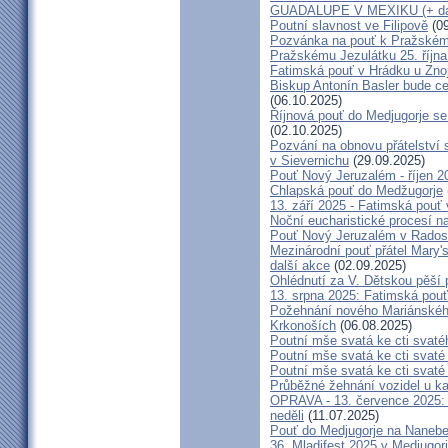
GUADALUPE V MEXIKU (+ dal
Poutní slavnost ve Filipově
(09
Pozvánka na pouť k Pražském
Pražskému Jezulátku 25. říjn
Fatimská pouť v Hrádku u Znoj
Biskup Antonín Basler bude ce
(06.10.2025)
Říjnová pouť do Medjugorje se
(02.10.2025)
Pozvání na obnovu přátelství 
v Sievernichu
(29.09.2025)
Pouť Nový Jeruzalém - říjen 2
Chlapská pouť do Medžugorje
13. září 2025 - Fatimská pouť
Noční eucharistické procesí n
Pouť Nový Jeruzalém v Radost
Mezinárodní pouť přátel Mary'
další akce
(02.09.2025)
Ohlédnutí za V. Dětskou pěší 
13. srpna 2025: Fatimská pou
Požehnání nového Mariánského 
Krkonoších
(06.08.2025)
Poutní mše svatá ke cti svaté
Poutní mše svatá ke cti svat
Poutní mše svatá ke cti svat
Průběžné žehnání vozidel u ka
OPRAVA - 13. července 2025: 
neděli
(11.07.2025)
Pouť do Medjugorje na Nanebe
36. Mladifest 2025 v Medjugorj