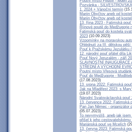
Poutní místo Filipov - leden 2
Pozvánka - SILVESTROVSKÁ
1. 2024 + Vánoční termín
(15.
Mariin Obyčtov aneb od kostel
Mariin Obyčtov aneb od kostel
13. října 2023 - Fatimská pouť 
Říjnové poutě do Medžugorje 
Fatimská pouť do kostela svaté
2023
(10.09.2023)
Vzpomínky na moravskou auto
Ohlédnutí za III. dětskou pěší 
Pouť k Pražskému Jezulátku (
12. národní pouť přátel díla Li
Pouť Nový Jeruzalém - září 2
SLAVNOSTNÍ INAUGURACE 
STŘEDNÍ A VÝCHODNÍ EVR
Poutní místo Vřesová studánk
Pouť do Medžugorje - Modliteb
(17.08.2023)
13. srpna 2022: Fatimská pouť 
Jak na Mladifest 2023: s Ma
(19.07.2023)
Národní Svatováclavská pouť
13. července 2022: Fatimská po
Pan Jan Němec - organizátor po
(05.07.2023)
To nevymyslíš, aneb jak jsem 
přišel k jeho cestovatelskému
Mariánská pouť ve Mcelích
(29
13. června 2023: Fatimská pouť