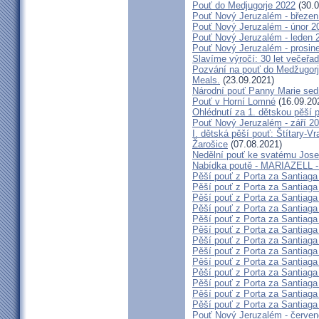
Pouť do Medjugorje 2022
(30.0
Pouť Nový Jeruzalém - březen
Pouť Nový Jeruzalém - únor 2
Pouť Nový Jeruzalém - leden 
Pouť Nový Jeruzalém - prosin
Slavíme výročí: 30 let večeřad
Pozvání na pouť do Medžugorje
Meals.
(23.09.2021)
Národní pouť Panny Marie sed
Pouť v Horní Lomné
(16.09.20
Ohlédnutí za 1. dětskou pěší p
Pouť Nový Jeruzalém - září 2
I. dětská pěší pouť: Štítary-V
Žarošice
(07.08.2021)
Nedělní pouť ke svatému Jose
Nabídka poutě - MARIAZELL -
Pěší pouť z Porta za Santiaga
Pěší pouť z Porta za Santiaga
Pěší pouť z Porta za Santiaga
Pěší pouť z Porta za Santiaga
Pěší pouť z Porta za Santiaga
Pěší pouť z Porta za Santiaga
Pěší pouť z Porta za Santiaga
Pěší pouť z Porta za Santiaga
Pěší pouť z Porta za Santiaga
Pěší pouť z Porta za Santiaga
Pěší pouť z Porta za Santiaga
Pěší pouť z Porta za Santiaga
Pěší pouť z Porta za Santiaga
Pouť Nový Jeruzalém - červe