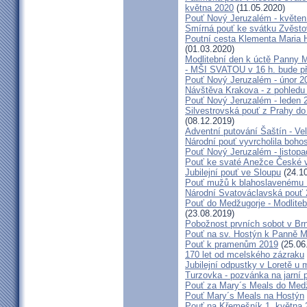
května 2020
(11.05.2020)
Pouť Nový Jeruzalém - květen
Smírná pouť ke svátku Zvěsto
Poutní cesta Klementa Maria 
(01.03.2020)
Modlitební den k úctě Panny M
- MŠI SVATOU v 16 h. bude p
Pouť Nový Jeruzalém - únor 2
Návštěva Krakova - z pohledu
Pouť Nový Jeruzalém - leden 
Silvestrovská pouť z Prahy do
(08.12.2019)
Adventní putování Šaštín - Ve
Národní pouť vyvrcholila boho
Pouť Nový Jeruzalém - listop
Pouť ke svaté Anežce České 
Jubilejní pouť ve Sloupu
(24.10
Pouť mužů k blahoslavenému
Národní Svatováclavská pouť
Pouť do Medžugorje - Modliteb
(23.08.2019)
Pobožnost prvních sobot v Brně
Pouť na sv. Hostýn k Panně Ma
Pouť k pramenům 2019
(25.06
170 let od mcelského zázraku
Jubilejní odpustky v Loretě u 
Turzovka - pozvánka na jarní p
Pouť za Mary´s Meals do Med
Pouť Mary´s Meals na Hostýn
Pouť na Křemešník 1. května 