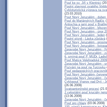
Pouť ke sv. Jiří v Klentnici
(20
Poutní slavnost svatého Vojtě
Cykloturistická výprava na sv
(23.03.2010)
Pouť Nový Jeruzalém - duben
Pouť do Mariánských Radčic
(
Antiochia a jarní pouť v Bratře
Pouť Nový Jeruzalém - březen
Pouť Nový Jeruzalém - únor 2
Pouť Nový Jeruzalém - leden
(
Poutní písně - Láska zůstává
(
Pouť Nový Jeruzalém - prosin
Pouť Nový Jeruzalém - listop
Zpravodaj Nový Jeruzalém - ří
Zpravodaj Nový Jeruzalém - zá
6. smírná pouť P. MUDr. Ladis
Pouť Matice Velehradské 2009
Zpravodaj Nový Jeruzalém - s
Pozvání na pouť na Turzovku
Pouť pedagogických pracovník
Pouť Nový Jeruzalém- červen
Zpravodaj Nový Jeruzalém - č
Cyklopouť Vranov nad Dyjí - Je
(26.06.2009)
Svatoantonínské procesí
(21.0
2.celostátní pouť kruciáty n
(13.06.2009)
Zpravodaj Nový Jeruzalém - č
Pouť pro chlapy
(03.06.2009)
100. výročí kanonizace sv. K