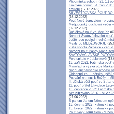
Připomínka sobotní (21. 1.) po
Královna pomoci, 4. září 2011:
smíření
(17.12.2022)
SILVESTROVSKÁ POUŤ DO ME
(15.12.2022)
Pouť Nový Jeruzalém - prosin
Medjugorský duchovní večer v 
(02.12.2022)
Dušičková pouť ve Mcelích
(03
Národní Svatováclavská pouť 
Ještě jsou poslední volná míst
Meals do MEDŽUGORJE
(25.
Zlatá sobota Žarošice - Září 2
Národní pouť Panny Marie sed
SVATOVÁCLAVSKÉ PUTOVÁN
Porciunkule v Jablunkově
(13.
13. září 2022: Fatimská pouť v 
Mimořádná výzva otce Marka - 
Noční eucharistické procesí n
Ohlédnutí za II. dětskou pěší 
Pozvání na pouť k Božímu Mil
II. dětská pěší pouť ze Štítar
11. pouť přátel Likvidace Lepry
13. července 2022: Fatimská po
Aktualizováno 28. 6. - VL
(27.06.2022)
S panem Janem Němcem opět 
13. června 2022: Fatimská pouť
13. květen 2022: Fatimská pouť
Pouť Nový Jeruzalém - duben