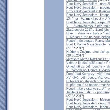
Železný poutník 2018
(07.03.2
Pouť Nový Jeruzalém - únor 2
Pouť Nový Jeruzalém - prosin
Pozvání do večeřadla: Křenovi
Pouť Nový Jeruzalém - listop
13. října - Fatimská pouť v Jiři
Pouť Nový Jeruzalém - říjen 2
VIII. Svatováclavská pěší pou
Zlatá sobota 2017 v Žarošicích 
Dnes: Fatimská sobota v Šašt
P. Marian Kuffa na pouti ped
Poutní mše svatá u Panny Mar
Pouť k Panně Marii Svatotoms
(27.07.2017)
Hrádek u Znojma: otec biskup
(28.06.2017)
Mystička Myrna Nazzour ze S
Video z letošní pěší pouti z P
Ohlédnutí za pěší poutí z Pra
VI. národní pouť přátel Likvida
Farní úřad Korňa zve věřící n
XV. dívčí pěší pouť z Vranova
Putování po stopách brněnské
II. pěší pouť za obnovu manžel
Poutní mše svatá ke sv. Jiří v
Jubilejní rok Fatimy - podmín
(27.03.2017)
Pouť Nový Jeruzalém - březen
Pouť Nový Jeruzalém - únor 2
Pouť Nový Jeruzalém - leden 