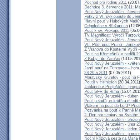
Pochod pro rodinu 2011
(20.07
Dechtice 3. července 2011: Ma
Pouť Nový Jeruzalém - červen
Fotky z VI. cyklopoutě do Jen
Hlavní pouť v Hubokých Mašův
Odpoledne v Břežanech
(12.06
Pouť k sv. Prokopu 2011
(05.0
TV Magnificat: Výročí Turzov
Pouť Nový Jeruzalém - červen
VII. Pěší pouť Praha - Jeníkov 
Z Vranova do Kostelmí Vydří -
Pouť na Křemešník v neděli 2
Z Kobylí do Žarošic
(13.05.201
Pouť Nový Jeruzalém - květen
Jarní pouť na Turzovce – hora
28-29.5.2011
(07.05.2011)
Moravský Krumlov - pouť na F
Poutě v Hejnicích
(30.04.2011)
Jablonné v Podještědí - progr
Pouť SFŘ do Říma
(15.04.201
Pouť Nový Jeruzalém - duben
Pouť pekařů, cukrářů a ctitel
Vlakem na pouť do Lurd? Přide
Pozvánka na pouť k Panně Mar
2. Den pro seniory na Svaté
Pouť Nový Jeruzalém - březen
Pouť Nový Jeruzalém - únor 2
Pouť Nový Jeruzalém - leden 
Pouť Nový Jeruzalém - prosin
Noční křížová cesta na Maria 