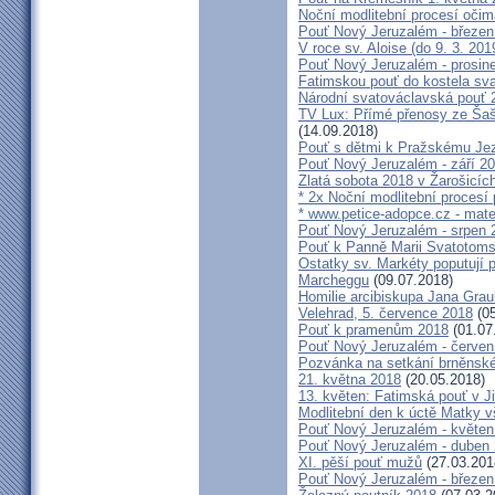
Noční modlitební procesí očim
Pouť Nový Jeruzalém - březen
V roce sv. Aloise (do 9. 3. 201
Pouť Nový Jeruzalém - prosin
Fatimskou pouť do kostela sva
Národní svatováclavská pouť 
TV Lux: Přímé přenosy ze Šaš
(14.09.2018)
Pouť s dětmi k Pražskému Jez
Pouť Nový Jeruzalém - září 2
Zlatá sobota 2018 v Žarošicích 
* 2x Noční modlitební procesí p
* www.petice-adopce.cz - mater
Pouť Nový Jeruzalém - srpen 
Pouť k Panně Marii Svatotoms
Ostatky sv. Markéty poputují
Marcheggu
(09.07.2018)
Homilie arcibiskupa Jana Grau
Velehrad, 5. července 2018
(05
Pouť k pramenům 2018
(01.07
Pouť Nový Jeruzalém - červen
Pozvánka na setkání brněnské
21. května 2018
(20.05.2018)
13. květen: Fatimská pouť v Ji
Modlitební den k úctě Matky v
Pouť Nový Jeruzalém - květen
Pouť Nový Jeruzalém - duben
XI. pěší pouť mužů
(27.03.201
Pouť Nový Jeruzalém - březen