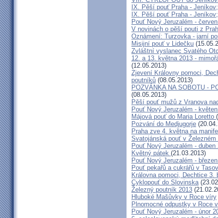
IX. Pěší pouť Praha - Jeníkov
IX. Pěší pouť Praha - Jeníkov
Pouť Nový Jeruzalém - červen
V novinách o pěší pouti z Pra
Oznámení: Turzovka - jarní po
Misijní pouť v Lidečku
(15.05.
Zvláštní vyslanec Svatého Otc
12. a 13. května 2013 - mimo
(12.05.2013)
Zjevení Královny pomoci, Dech
poutníků
(08.05.2013)
POZVÁNKA NA SOBOTU - P
(08.05.2013)
Pěší pouť mužů z Vranova nad
Pouť Nový Jeruzalém - květen
Májová pouť do Maria Loretto
Pozvání do Medjugorje
(20.04.
Praha zve 4. května na manife
Svatojánská pouť v Železném
Pouť Nový Jeruzalém - duben
Květný pátek
(21.03.2013)
Pouť Nový Jeruzalém - březen
Pouť pekařů a cukrářů v Taso
Královna pomoci, Dechtice 3.
Cyklopouť do Slovinska
(23.02
Železný poutník 2013
(21.02.2
Hluboké Mašůvky v Roce víry
Plnomocné odpustky v Roce ví
Pouť Nový Jeruzalém - únor 2