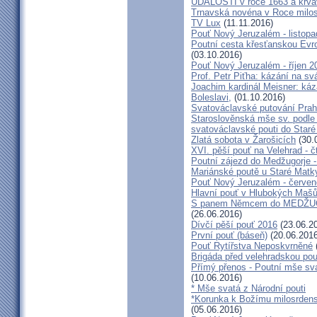
UDÁLOSTI v roce 1663 a krva
Trnavská novéna v Roce milosr
TV Lux
(11.11.2016)
Pouť Nový Jeruzalém - listop
Poutní cesta křesťanskou Evro
(03.10.2016)
Pouť Nový Jeruzalém - říjen 2
Prof. Petr Piťha: kázání na s
Joachim kardinál Meisner: káz
Boleslavi,
(01.10.2016)
Svatováclavské putování Praho
Staroslověnská mše sv. podle t
svatováclavské pouti do Staré
Zlatá sobota v Žarošicích
(30.
XVI. pěší pouť na Velehrad - č
Poutní zájezd do Medžugorje -
Mariánské poutě u Staré Matk
Pouť Nový Jeruzalém - červe
Hlavní pouť v Hlubokých Maš
S panem Němcem do MEDŽUG
(26.06.2016)
Dívčí pěší pouť 2016
(23.06.2
První pouť (báseň)
(20.06.2016
Pouť Rytířstva Neposkvrněné
Brigáda před velehradskou pou
Přímý přenos - Poutní mše sva
(10.06.2016)
* Mše svatá z Národní pouti
*Korunka k Božímu milosrdenst
(05.06.2016)