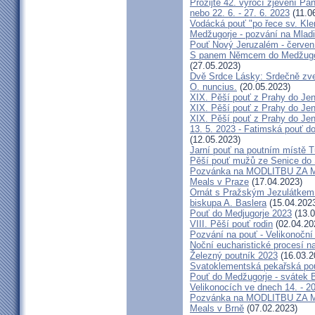
Prožijte 42. výročí zjevení Pa
nebo 22. 6. - 27. 6. 2023
(11.0
Vodácká pouť "po řece sv. Kl
Medžugorje - pozvání na Mladi
Pouť Nový Jeruzalém - červen
S panem Němcem do Medžugorj
(27.05.2023)
Dvě Srdce Lásky: Srdečně zve
O. nuncius.
(20.05.2023)
XIX. Pěší pouť z Prahy do Jen
XIX. Pěší pouť z Prahy do Jen
XIX. Pěší pouť z Prahy do Jen
13. 5. 2023 - Fatimská pouť do
(12.05.2023)
Jarní pouť na poutním místě 
Pěší pouť mužů ze Senice do 
Pozvánka na MODLITBU ZA MÍ
Meals v Praze
(17.04.2023)
Ornát s Pražským Jezulátkem 
biskupa A. Baslera
(15.04.202
Pouť do Medjugorje 2023
(13.0
VIII. Pěší pouť rodin
(02.04.20
Pozvání na pouť - Velikonoční 
Noční eucharistické procesí n
Železný poutník 2023
(16.03.2
Svatoklementská pekařská po
Pouť do Medžugorje - svátek Bo
Velikonocích ve dnech 14. - 20
Pozvánka na MODLITBU ZA MÍ
Meals v Brně
(07.02.2023)