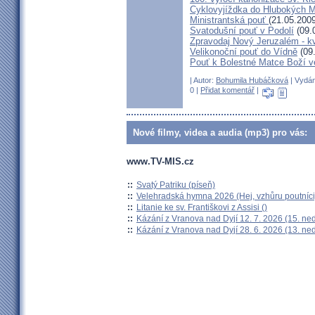
Cyklovyjíždka do Hlubokých 
Ministrantská pouť
(21.05.2009
Svatodušní pouť v Podolí
(09.
Zpravodaj Nový Jeruzalém - k
Velikonoční pouť do Vídně
(09
Pouť k Bolestné Matce Boží v
| Autor:
Bohumila Hubáčková
| Vydán
0 |
Přidat komentář
|
Nové filmy, videa a audia (mp3) pro vás:
www.TV-MIS.cz
::
Svatý Patriku (píseň)
::
Velehradská hymna 2026 (Hej, vzhůru poutníci
::
Litanie ke sv. Františkovi z Assisi ()
::
Kázání z Vranova nad Dyjí 12. 7. 2026 (15. ne
::
Kázání z Vranova nad Dyjí 28. 6. 2026 (13. ne