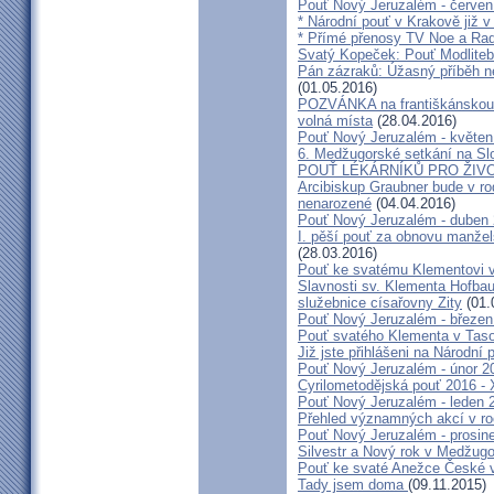
Pouť Nový Jeruzalém - červen
* Národní pouť v Krakově již v
* Přímé přenosy TV Noe a Rad
Svatý Kopeček: Pouť Modliteb
Pán zázraků: Úžasný příběh n
(01.05.2016)
POZVÁNKA na františkánskou po
volná místa
(28.04.2016)
Pouť Nový Jeruzalém - květen
6. Medžugorské setkání na Sl
POUŤ LÉKÁRNÍKŮ PRO ŽIVO
Arcibiskup Graubner bude v rod
nenarozené
(04.04.2016)
Pouť Nový Jeruzalém - duben
I. pěší pouť za obnovu manžels
(28.03.2016)
Pouť ke svatému Klementovi v
Slavnosti sv. Klementa Hofbau
služebnice císařovny Zity
(01.
Pouť Nový Jeruzalém - březen
Pouť svatého Klementa v Taso
Již jste přihlášeni na Národní
Pouť Nový Jeruzalém - únor 2
Cyrilometodějská pouť 2016 -
Pouť Nový Jeruzalém - leden 
Přehled významných akcí v r
Pouť Nový Jeruzalém - prosin
Silvestr a Nový rok v Medžugo
Pouť ke svaté Anežce České 
Tady jsem doma
(09.11.2015)