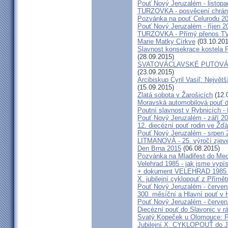
Pouť Nový Jeruzalém - listop
TURZOVKA - posvěcení chrám
Pozvánka na pouť Celurodu 2
Pouť Nový Jeruzalém - říjen 2
TURZOVKA - Přímý přenos TV
Marie Matky Církve
(03.10.201
Slavnost konsekrace kostela 
(28.09.2015)
SVATOVÁCLAVSKÉ PUTOVÁN
(23.09.2015)
Arcibiskup Cyril Vasiľ: Největš
(15.09.2015)
Zlatá sobota v Žarošicích
(12.
Moravská automobilová pouť 
Poutní slavnost v Rybnicích -
Pouť Nový Jeruzalém - září 2
12. diecézní pouť rodin ve Ž
Pouť Nový Jeruzalém - srpen 
LITMANOVÁ - 25. výročí zjeve
Den Brna 2015
(06.08.2015)
Pozvánka na Mladifest do Medž
Velehrad 1985 - jak jsme vypís
+ dokument VELEHRAD 1985 (P
X. jubilejní cyklopouť z Přímě
Pouť Nový Jeruzalém - červe
300. měsíční a Hlavní pouť 
Pouť Nový Jeruzalém - červen
Diecézní pouť do Slavonic v 
Svatý Kopeček u Olomouce: P
Jubilejní X. CYKLOPOUŤ do J