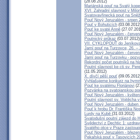
(28.08.2012)
Mariánská pouť na Svatý kope
XVI. Zahradní slavnost v Milo
Svatovavřinecká pouť na Sně
Pouť Nový Jeruzalém - srpen 
Pouť v Bohuticích
(03.08.2012
Pouť ke svaté Anně
(27.07.20
Pouť Nový Jeruzalém - červe
Poutnický průkaz
(03.07.2012)
VII. CYKLOPOUŤ do Jeníkov
Jarní pouť na Turzovce, 26. –
Pouť Nový Jeruzalém - červen
Jarní pouť na Turzovku - poz
Rekordní počet poutníků na hl
Poutní slavnost ke cti sv. Pe
(11.05.2012)
X. dívčí pěší pouť
(09.05.2012
Vyhlašujeme konkurz na hymn
Pouť ke svatému Floriánovi
(2
Pozvánka na svatojanskou pou
Pouť Nový Jeruzalém - květen
Poutní slavnost sv. Vojtěcha 
Pouť Nový Jeruzalém - duben
Pouť k hrobu Dr. Františka No
Lurdy na Kubě
(31.03.2012)
Svatodušní poutní zájezd do 
Svědectví z Dechtic 1: uzdrave
Svatého otce v Praze zastoup
Pouť Nový Jeruzalém - březen
Pekařská pouť v Tasovicích 2