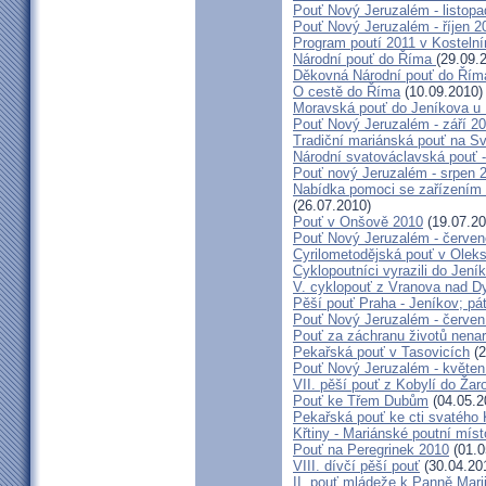
Pouť Nový Jeruzalém - listop
Pouť Nový Jeruzalém - říjen 2
Program poutí 2011 v Kosteln
Národní pouť do Říma
(29.09.
Děkovná Národní pouť do Řím
O cestě do Říma
(10.09.2010)
Moravská pouť do Jeníkova u
Pouť Nový Jeruzalém - září 2
Tradiční mariánská pouť na S
Národní svatováclavská pouť 
Pouť nový Jeruzalém - srpen 
Nabídka pomoci se zařízením pě
(26.07.2010)
Pouť v Onšově 2010
(19.07.20
Pouť Nový Jeruzalém - červe
Cyrilometodějská pouť v Olek
Cyklopoutníci vyrazili do Jení
V. cyklopouť z Vranova nad D
Pěší pouť Praha - Jeníkov; pá
Pouť Nový Jeruzalém - červen
Pouť za záchranu životů nena
Pekařská pouť v Tasovicích
(2
Pouť Nový Jeruzalém - květen
VII. pěší pouť z Kobylí do Žar
Pouť ke Třem Dubům
(04.05.2
Pekařská pouť ke cti svatého
Křtiny - Mariánské poutní míst
Pouť na Peregrinek 2010
(01.0
VIII. dívčí pěší pouť
(30.04.20
II. pouť mládeže k Panně Mari