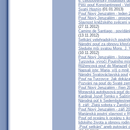
6. celoslovenský modlitební d
Pěší pouť Konstantinopol - Ve
Svatý Hostýn
(01.01.2013)
Pouť Nový Jeruzalém - leden 
Pouť Nový Jeruzalém - prosin
Slavnost kněžského svěcení v 
(27.11.2012)
Camino de Santiago - povídání
(13.11.2012)
Setkání velehradských poutní
Národní pouť za obnovu křesť
Sledujte mši svatou Mons. J. 
(10.11.2012)
Pouť Nový Jeruzalém - listop
Turzovka, výročí Poutního mí
Růžencová pouť do Mariazell
(
Napsali jste: Maria, víš o mn
Národní Svatováclavská pouť
Pouť na Turzovce: Jak dokázat
Pozvání na pouť do Svaté ze
Pouť Nový Jeruzalém - říjen 2
Moravská autobusová pouť do
Kardinál Jozef Tomko v Šaští
Národná púť k Sedembolestne
8. září: Zlatá sobota v Žarošic
Pouť Nový Jeruzalém - září 2
Mariánská poutní slavnost v 
Pouť od oceánu k oceánu s i
lidského života a obnovu rodin
„Pouť setkání“ aneb putování 