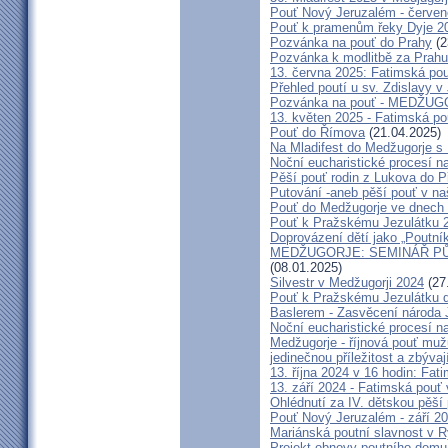
Pouť Nový Jeruzalém - červe
Pouť k pramenům řeky Dyje 2
Pozvánka na pouť do Prahy
(2
Pozvánka k modlitbě za Prahu
13. června 2025: Fatimská po
Přehled poutí u sv. Zdislavy v
Pozvánka na pouť - MEDŽUGOR
13. květen 2025 - Fatimská p
Pouť do Římova
(21.04.2025)
Na Mladifest do Medžugorje s
Noční eucharistické procesí n
Pěší pouť rodin z Lukova do P
Putování -aneb pěší pouť v na
Pouť do Medžugorje ve dnech 2
Pouť k Pražskému Jezulátku 
Doprovázení dětí jako „Poutní
MEDŽUGORJE: SEMINÁŘ PŮST
(08.01.2025)
Silvestr v Medžugorji 2024
(27
Pouť k Pražskému Jezulátku d
Baslerem - Zasvěcení národa 
Noční eucharistické procesí n
Medžugorje - říjnová pouť mu
jedinečnou příležitost a zbývaj
13. října 2024 v 16 hodin: Fa
13. září 2024 - Fatimská pouť
Ohlédnutí za IV. dětskou pěší
Pouť Nový Jeruzalém - září 2
Mariánská poutní slavnost v R
Projekt obnovy poutního domu