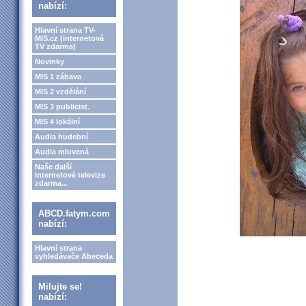
nabízí:
Hlavní strana TV-
MIS.cz (internetová
TV zdarma)
Novinky
MIS 1 zábava
MIS 2 vzdělání
MIS 3 publicist.
MIS 4 lokální
Audia hudební
Audia mluvená
Naše další
internetové televize
zdarma...
ABCD.fatym.com
nabízí:
Hlavní strana
vyhledávače Abeceda
Milujte se!
nabízí: