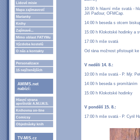
Lidové misie
10:00 h hlavní mše svatá - h
Mapa zajímavostí
Jiří Paďour, OFMCap.
Marianky
14:00 h beseda s otcem bisk
Knihy
Zajímavé...
15:00 h Klokotské hodinky a s
Mimo oblast FATYMu
17:00 h mše svatá
Výzdoba kostelů
Od rána možnost přistoupit ke 
O nás a kontakty
Personalizace
V neděli 14. 8.:
15 nejčtenějších
10:00 h mše svatá - P. Mjr. Pe
14:00 h beseda s promítáním
AMIMS.net
nabízí:
15:00 h Klokotské hodinky
Hlavní strana
apoštolát A.M.I.M.S.
V pondělí 15. 8.:
Knihovna on-line
17:00 h mše svatá - P. Cyril 
Comicsy
Objednávky knih
TV-MIS.cz