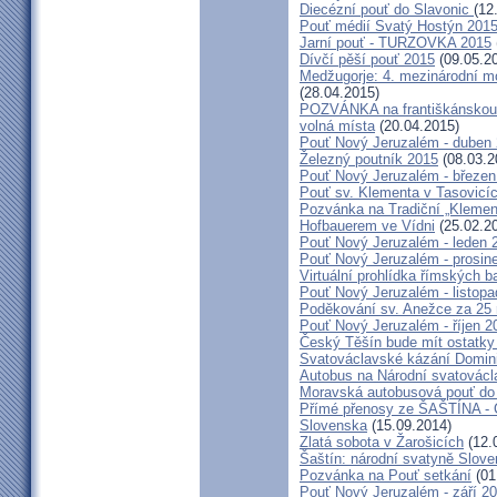
Diecézní pouť do Slavonic
(12
Pouť médií Svatý Hostýn 201
Jarní pouť - TURZOVKA 2015
Dívčí pěší pouť 2015
(09.05.2
Medžugorje: 4. mezinárodní mod
(28.04.2015)
POZVÁNKA na františkánskou po
volná místa
(20.04.2015)
Pouť Nový Jeruzalém - duben
Železný poutník 2015
(08.03.2
Pouť Nový Jeruzalém - březen
Pouť sv. Klementa v Tasovicí
Pozvánka na Tradiční „Kleme
Hofbauerem ve Vídni
(25.02.2
Pouť Nový Jeruzalém - leden 
Pouť Nový Jeruzalém - prosin
Virtuální prohlídka římských ba
Pouť Nový Jeruzalém - listop
Poděkování sv. Anežce za 25
Pouť Nový Jeruzalém - říjen 2
Český Těšín bude mít ostatky
Svatováclavské kázání Domini
Autobus na Národní svatovácl
Moravská autobusová pouť do
Přímé přenosy ze ŠAŠTÍNA - C
Slovenska
(15.09.2014)
Zlatá sobota v Žarošicích
(12.
Šaštín: národní svatyně Slov
Pozvánka na Pouť setkání
(01
Pouť Nový Jeruzalém - září 2