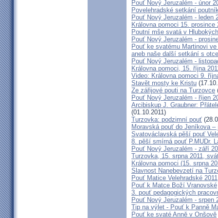
Pouť Nový Jeruzalém - únor 2
Povelehradské setkání poutní
Pouť Nový Jeruzalém - leden 
Královna pomoci 15. prosince 
Poutní mše svatá v Hlubokýc
Pouť Nový Jeruzalém - prosin
Pouť ke svatému Martinovi ve 
aneb naše další setkání s ot
Pouť Nový Jeruzalém - listopa
Královna pomoci, 15. října 20
Video: Královna pomoci 9. říjn
Stavět mosty ke Kristu
(17.10.
Ze zářijové pouti na Turzovce
Pouť Nový Jeruzalém - říjen 2
Arcibiskup J. Graubner: Přáte
(01.10.2011)
Turzovka: podzimní pouť
(28.0
Moravská pouť do Jeníkova – j
Svatováclavská pěší pouť Vel
8. pěší smírná pouť P.MUDr. 
Pouť Nový Jeruzalém - září 2
Turzovka, 15. srpna 2011, sv
Královna pomoci (15. srpna 2
Slavnost Nanebevzetí na Tur
Pouť Matice Velehradské 2011
Pouť k Matce Boží Vranovské
3. pouť pedagogických praco
Pouť Nový Jeruzalém - srpen 
Tip na výlet - Pouť k Panně M
Pouť ke svaté Anně v Onšově