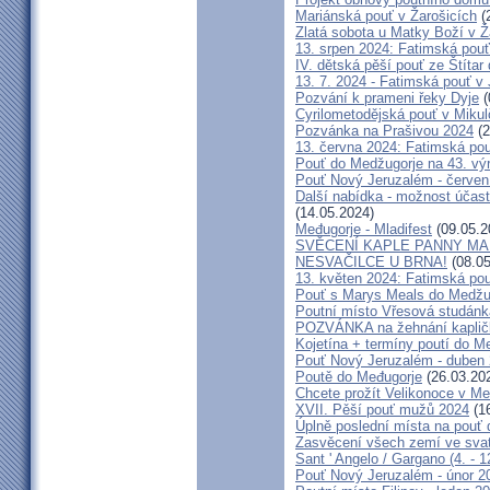
Mariánská pouť v Žarošicích
(
Zlatá sobota u Matky Boží v Ž
13. srpen 2024: Fatimská pouť 
IV. dětská pěší pouť ze Štítar
13. 7. 2024 - Fatimská pouť v J
Pozvání k prameni řeky Dyje
(
Cyrilometodějská pouť v Mikul
Pozvánka na Prašivou 2024
(2
13. června 2024: Fatimská pouť
Pouť do Medžugorje na 43. výro
Pouť Nový Jeruzalém - červen
Další nabídka - možnost účast
(14.05.2024)
Međugorje - Mladifest
(09.05.2
SVĚCENÍ KAPLE PANNY MAR
NESVAČILCE U BRNA!
(08.05
13. květen 2024: Fatimská pouť
Pouť s Marys Meals do Medžug
Poutní místo Vřesová studánk
POZVÁNKA na žehnání kapličk
Kojetína + termíny poutí do M
Pouť Nový Jeruzalém - duben
Poutě do Međugorje
(26.03.20
Chcete prožít Velikonoce v M
XVII. Pěší pouť mužů 2024
(16
Úplně poslední místa na po
Zasvěcení všech zemí ve svat
Sant ' Angelo / Gargano (4. - 1
Pouť Nový Jeruzalém - únor 2