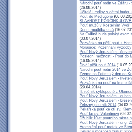
Národní pouť rodin ve Žďáru -
(26.08.2014)
Učitelé i rodiny s dětmi budo
Pouť do Medjugorje
(06.08.201
SLAVNOST PORCINKULOVÉ
Pouť mužů v Kostelním Vydří 
Denní modlitba otců
(16.07.20
Na Cvilíně bude polský exorci
(03.07.2014)
Pozvánka na pěší pouť z Hos
Morašice: Požehnání výzdoby
Pouť Nový Jeruzalém - červen
Poslední možnost! - Pouť do M
(16.05.2014)
Dívčí pěší pouť 2014
(10.05.2
Národní pouť rodin 2014 ve Ž
Zveme na Fatimský den do Koc
Pouť Nový Jeruzalém - květen
Pozvánka na pouť na kostelíč
(29.04.2014)
II. ročník cyklopoutě z Olomo
Pouť Nový Jeruzalém - duben
Pouť Nový Jeruzalém - březen
Železný poutník 2014
(04.03.2
Pekařská pouť ke cti sv. Kle
Pouť ke sv. Valentinovi
(03.02
Džublik:10let poutního místa n
Pouť Nový Jeruzalém - únor 2
Hromniční pouť matek ve Šter
Dekret o možnosti získat plno