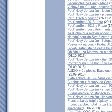
Sedmibolestné Panny Marie
(1
Vlaková pouť Lurdy - beseda 
Pouť Nový Jeruzalém - leden 
Pouť Nový Jeruzalém - prosin
Petr Hirsch o poutích
(26.11.2
Pouť smíření 2013 - foto
(20.1
Pouť smíření 2013 v Praze
(14
Pouť smíření posvátnými míst
za duchovní a mravní obnovu 
Národní pouť do Svaté země, p
Pouť Nový Jeruzalém - listop
Pozvánka na pouť - Praha 30.
Bývalý satanista na cestě ke 
Ohlédnutí za Moravskou autobu
(06.10.2013)
Pouť Nový Jeruzalém - říjen 2
Podzimní pouť na horu Živčáko
(26.09.2013)
AUDIO + čs přepis: Excelentní
(21.09.2013)
Zlatá sobota 2013 v Žarošicíc
Autobusem z Moravy do Čech
Pouť Nový Jeruzalém - září 2
Pouť Nový Jeruzalém - srpen 
Cykloexpedice po stopách sv. 
Pouť Nový Jeruzalém - červe
Francie: Lurdy trápí záplavy,
I. pouť za oběti totalit a za 
světadílu
(15.06.2013)
VIII. CYKLOPOUŤ do Jeníkov