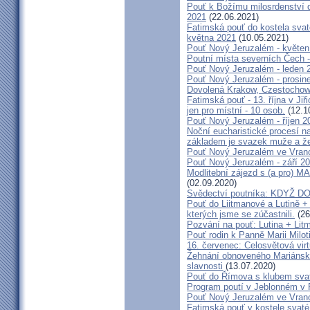
Pouť k Božímu milosrdenství do
2021
(22.06.2021)
Fatimská pouť do kostela svaté
května 2021
(10.05.2021)
Pouť Nový Jeruzalém - květen
Poutní místa severních Čech -
Pouť Nový Jeruzalém - leden 
Pouť Nový Jeruzalém - prosin
Dovolená Krakow, Czestochow
Fatimská pouť - 13. října v Ji
jen pro místní - 10 osob.
(12.1
Pouť Nový Jeruzalém - říjen 2
Noční eucharistické procesí n
základem je svazek muže a ž
Pouť Nový Jeruzalém ve Vran
Pouť Nový Jeruzalém - září 2
Modlitební zájezd s (a pro
(02.09.2020)
Svědectví poutníka: KDYŽ 
Pouť do Liitmanové a Lutině + 
kterých jsme se zúčastnili.
(26
Pozvání na pouť: Lutina + Lit
Pouť rodin k Panně Marii Milot
16. červenec: Celosvětová virt
Žehnání obnoveného Mariánské
slavnosti
(13.07.2020)
Pouť do Římova s klubem sva
Program poutí v Jeblonném v 
Pouť Nový Jeruzalém ve Vran
Fatimská pouť v kostele svaté 