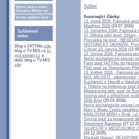
Sdílet
Hlavní strana webu
časopisu Milujte se!
Související články:
Archiv vyšlých čísel
13. srpna 2026: Fatimská pou
Mladifest 2026
(24.07.2026)
13. července 2026: Fatimská 
Spřátelené
VI. Dětská pěší pouť: Štítary 
weby:
Pozvánka na pouť - MEDŽUGOR
HISTORICKÝ OKAMŽIK: První c
Blog o FATYMu
zde
,
Církve! 13. června 2026
(12.06
blog o TV-MIS.cz
tv-
13. června 2026: Fatimská po
mis.signaly.cz
a
Noční eucharistické procesí n
další blog o TV-MIS
Farní pouť FATYMu do Hostim
zde
.
Pěší pouť se Stanislavem Při
13. květen 2026 - Fatimská p
NOC MILOSTÍ - odprošování, v
Eucharistií v Újezdě u Valašs
Z Třebíče na květnovou pouť 
Mládežnická pěší pouť ze Šu
Smírná pouť u příležitosti svá
2026 Brno
(20.03.2026)
Noční eucharistické procesí n
Mary’s Meals Česká republika
KRÁLOVNA MÍRU v Brně - už 
Smírná pouť za nenarozené dě
Antonínem Baslerem
(27.12.2
SILVESTR V MEDŽUGORJI 28. 1
(19.12.2025)
Manželé Veisovi: NEZAPO