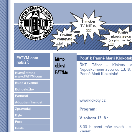
FATYM.com
Pouť k Panně Marii Klokots
nabízí:
ŘKF Tábor - Klokoty a
Neposkvrněné zvou od
13. 8.
Hlavní strana
Panně Marii Klokotské.
www.FATYM.com
Bude a zveme!
Bohoslužby
Farnosti
www.klokoty.cz
Adoptivní farnost
Zpravodaj
Program:
Bylo
V sobotu 13. 8.:
Foto
8:00 h první mše svatá - 
Hesla
Zavrel)