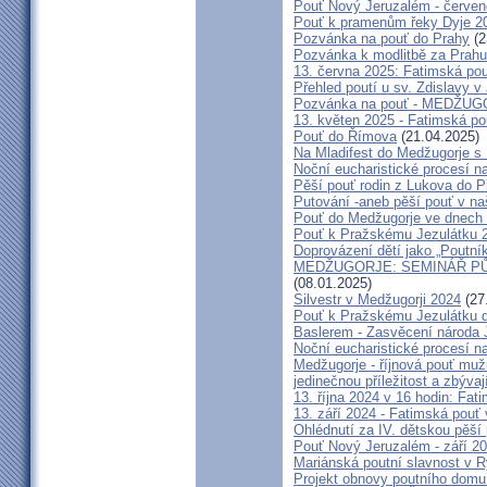
Pouť Nový Jeruzalém - červe
Pouť k pramenům řeky Dyje 2
Pozvánka na pouť do Prahy
(2
Pozvánka k modlitbě za Prahu
13. června 2025: Fatimská po
Přehled poutí u sv. Zdislavy v
Pozvánka na pouť - MEDŽUGOR
13. květen 2025 - Fatimská p
Pouť do Římova
(21.04.2025)
Na Mladifest do Medžugorje s
Noční eucharistické procesí n
Pěší pouť rodin z Lukova do P
Putování -aneb pěší pouť v na
Pouť do Medžugorje ve dnech 2
Pouť k Pražskému Jezulátku 
Doprovázení dětí jako „Poutní
MEDŽUGORJE: SEMINÁŘ PŮST
(08.01.2025)
Silvestr v Medžugorji 2024
(27
Pouť k Pražskému Jezulátku d
Baslerem - Zasvěcení národa 
Noční eucharistické procesí n
Medžugorje - říjnová pouť mu
jedinečnou příležitost a zbývaj
13. října 2024 v 16 hodin: Fa
13. září 2024 - Fatimská pouť
Ohlédnutí za IV. dětskou pěší
Pouť Nový Jeruzalém - září 2
Mariánská poutní slavnost v R
Projekt obnovy poutního domu