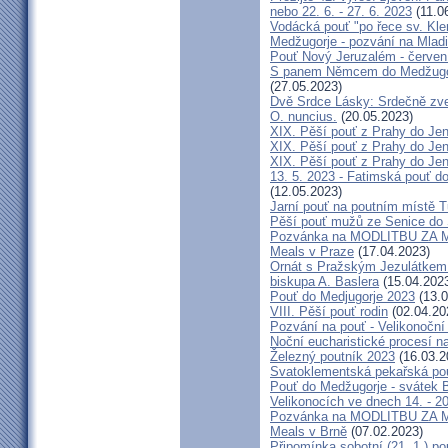
nebo 22. 6. - 27. 6. 2023
(11.0
Vodácká pouť "po řece sv. Kl
Medžugorje - pozvání na Mladi
Pouť Nový Jeruzalém - červen
S panem Němcem do Medžugorj
(27.05.2023)
Dvě Srdce Lásky: Srdečně zve
O. nuncius.
(20.05.2023)
XIX. Pěší pouť z Prahy do Jen
XIX. Pěší pouť z Prahy do Jen
XIX. Pěší pouť z Prahy do Jen
13. 5. 2023 - Fatimská pouť do
(12.05.2023)
Jarní pouť na poutním místě 
Pěší pouť mužů ze Senice do 
Pozvánka na MODLITBU ZA MÍ
Meals v Praze
(17.04.2023)
Ornát s Pražským Jezulátkem 
biskupa A. Baslera
(15.04.202
Pouť do Medjugorje 2023
(13.0
VIII. Pěší pouť rodin
(02.04.20
Pozvání na pouť - Velikonoční 
Noční eucharistické procesí n
Železný poutník 2023
(16.03.2
Svatoklementská pekařská po
Pouť do Medžugorje - svátek Bo
Velikonocích ve dnech 14. - 20
Pozvánka na MODLITBU ZA MÍ
Meals v Brně
(07.02.2023)
Připomínka sobotní (21. 1.) po