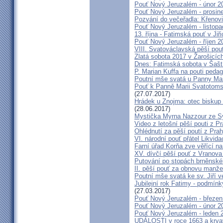
Pouť Nový Jeruzalém - únor 2
Pouť Nový Jeruzalém - prosin
Pozvání do večeřadla: Křenovi
Pouť Nový Jeruzalém - listop
13. října - Fatimská pouť v Jiři
Pouť Nový Jeruzalém - říjen 2
VIII. Svatováclavská pěší pou
Zlatá sobota 2017 v Žarošicích 
Dnes: Fatimská sobota v Šašt
P. Marian Kuffa na pouti ped
Poutní mše svatá u Panny Mar
Pouť k Panně Marii Svatotoms
(27.07.2017)
Hrádek u Znojma: otec biskup
(28.06.2017)
Mystička Myrna Nazzour ze S
Video z letošní pěší pouti z P
Ohlédnutí za pěší poutí z Pra
VI. národní pouť přátel Likvida
Farní úřad Korňa zve věřící n
XV. dívčí pěší pouť z Vranova
Putování po stopách brněnské
II. pěší pouť za obnovu manžel
Poutní mše svatá ke sv. Jiří v
Jubilejní rok Fatimy - podmín
(27.03.2017)
Pouť Nový Jeruzalém - březen
Pouť Nový Jeruzalém - únor 2
Pouť Nový Jeruzalém - leden 
UDÁLOSTI v roce 1663 a krva