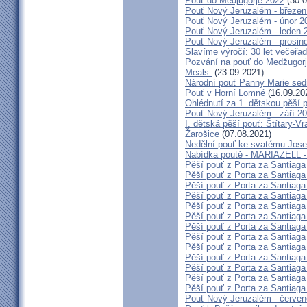
Pouť do Medjugorje 2022
(30.0
Pouť Nový Jeruzalém - březen
Pouť Nový Jeruzalém - únor 2
Pouť Nový Jeruzalém - leden 
Pouť Nový Jeruzalém - prosin
Slavíme výročí: 30 let večeřad
Pozvání na pouť do Medžugorje
Meals.
(23.09.2021)
Národní pouť Panny Marie sed
Pouť v Horní Lomné
(16.09.20
Ohlédnutí za 1. dětskou pěší p
Pouť Nový Jeruzalém - září 2
I. dětská pěší pouť: Štítary-V
Žarošice
(07.08.2021)
Nedělní pouť ke svatému Jose
Nabídka poutě - MARIAZELL -
Pěší pouť z Porta za Santiaga
Pěší pouť z Porta za Santiaga
Pěší pouť z Porta za Santiaga
Pěší pouť z Porta za Santiaga
Pěší pouť z Porta za Santiaga
Pěší pouť z Porta za Santiaga
Pěší pouť z Porta za Santiaga
Pěší pouť z Porta za Santiaga
Pěší pouť z Porta za Santiaga
Pěší pouť z Porta za Santiaga
Pěší pouť z Porta za Santiaga
Pěší pouť z Porta za Santiaga
Pěší pouť z Porta za Santiaga
Pouť Nový Jeruzalém - červe