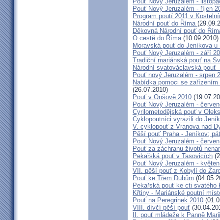
Pouť Nový Jeruzalém - listop
Pouť Nový Jeruzalém - říjen 2
Program poutí 2011 v Kosteln
Národní pouť do Říma
(29.09.
Děkovná Národní pouť do Řím
O cestě do Říma
(10.09.2010)
Moravská pouť do Jeníkova u
Pouť Nový Jeruzalém - září 2
Tradiční mariánská pouť na S
Národní svatováclavská pouť 
Pouť nový Jeruzalém - srpen 
Nabídka pomoci se zařízením pě
(26.07.2010)
Pouť v Onšově 2010
(19.07.20
Pouť Nový Jeruzalém - červe
Cyrilometodějská pouť v Olek
Cyklopoutníci vyrazili do Jení
V. cyklopouť z Vranova nad D
Pěší pouť Praha - Jeníkov; pá
Pouť Nový Jeruzalém - červen
Pouť za záchranu životů nena
Pekařská pouť v Tasovicích
(2
Pouť Nový Jeruzalém - květen
VII. pěší pouť z Kobylí do Žar
Pouť ke Třem Dubům
(04.05.2
Pekařská pouť ke cti svatého
Křtiny - Mariánské poutní míst
Pouť na Peregrinek 2010
(01.0
VIII. dívčí pěší pouť
(30.04.20
II. pouť mládeže k Panně Mari