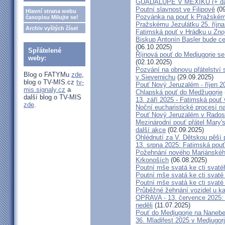
GUADALUPE V MEXIKU (+ dal
Poutní slavnost ve Filipově
(09
Hlavní strana webu
Pozvánka na pouť k Pražském
časopisu Milujte se!
Pražskému Jezulátku 25. říjn
Archiv vyšlých čísel
Fatimská pouť v Hrádku u Znoj
Biskup Antonín Basler bude ce
(06.10.2025)
Spřátelené
Říjnová pouť do Medjugorje se
weby:
(02.10.2025)
Pozvání na obnovu přátelství 
Blog o FATYMu
zde
,
v Sievernichu
(29.09.2025)
blog o TV-MIS.cz
tv-
Pouť Nový Jeruzalém - říjen 2
mis.signaly.cz
a
Chlapská pouť do Medžugorje
další blog o TV-MIS
13. září 2025 - Fatimská pouť
zde
.
Noční eucharistické procesí n
Pouť Nový Jeruzalém v Radost
Mezinárodní pouť přátel Mary'
další akce
(02.09.2025)
Ohlédnutí za V. Dětskou pěší 
13. srpna 2025: Fatimská pou
Požehnání nového Mariánského 
Krkonoších
(06.08.2025)
Poutní mše svatá ke cti svaté
Poutní mše svatá ke cti svat
Poutní mše svatá ke cti svat
Průběžné žehnání vozidel u ka
OPRAVA - 13. července 2025: 
neděli
(11.07.2025)
Pouť do Medjugorje na Nanebe
36. Mladifest 2025 v Medjugorj