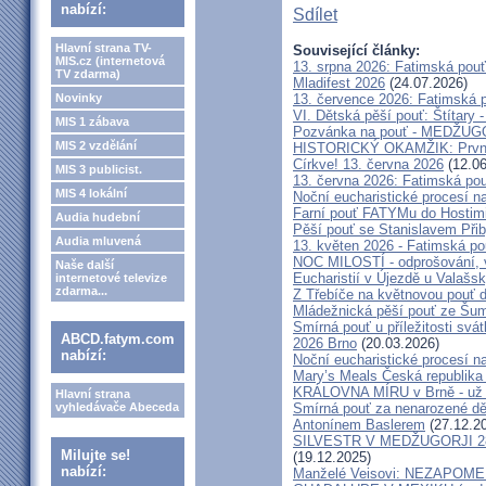
nabízí:
Sdílet
Hlavní strana TV-
Související články:
MIS.cz (internetová
13. srpna 2026: Fatimská pou
TV zdarma)
Mladifest 2026
(24.07.2026)
Novinky
13. července 2026: Fatimská 
VI. Dětská pěší pouť: Štítary 
MIS 1 zábava
Pozvánka na pouť - MEDŽUGOR
MIS 2 vzdělání
HISTORICKÝ OKAMŽIK: První c
Církve! 13. června 2026
(12.06
MIS 3 publicist.
13. června 2026: Fatimská po
MIS 4 lokální
Noční eucharistické procesí n
Farní pouť FATYMu do Hostim
Audia hudební
Pěší pouť se Stanislavem Při
Audia mluvená
13. květen 2026 - Fatimská p
NOC MILOSTÍ - odprošování, v
Naše další
Eucharistií v Újezdě u Valašs
internetové televize
zdarma...
Z Třebíče na květnovou pouť 
Mládežnická pěší pouť ze Šu
Smírná pouť u příležitosti svá
ABCD.fatym.com
2026 Brno
(20.03.2026)
nabízí:
Noční eucharistické procesí n
Mary’s Meals Česká republika
KRÁLOVNA MÍRU v Brně - už 
Hlavní strana
vyhledávače Abeceda
Smírná pouť za nenarozené dě
Antonínem Baslerem
(27.12.2
SILVESTR V MEDŽUGORJI 28. 1
Milujte se!
(19.12.2025)
nabízí:
Manželé Veisovi: NEZAPO