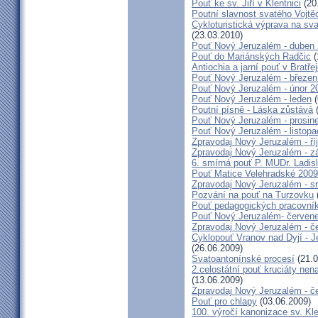
Pouť ke sv. Jiří v Klentnici
(20
Poutní slavnost svatého Vojtě
Cykloturistická výprava na sv
(23.03.2010)
Pouť Nový Jeruzalém - duben
Pouť do Mariánských Radčic
(
Antiochia a jarní pouť v Bratře
Pouť Nový Jeruzalém - březen
Pouť Nový Jeruzalém - únor 2
Pouť Nový Jeruzalém - leden
(
Poutní písně - Láska zůstává
(
Pouť Nový Jeruzalém - prosin
Pouť Nový Jeruzalém - listop
Zpravodaj Nový Jeruzalém - ří
Zpravodaj Nový Jeruzalém - zá
6. smírná pouť P. MUDr. Ladis
Pouť Matice Velehradské 2009
Zpravodaj Nový Jeruzalém - s
Pozvání na pouť na Turzovku
Pouť pedagogických pracovník
Pouť Nový Jeruzalém- červen
Zpravodaj Nový Jeruzalém - č
Cyklopouť Vranov nad Dyjí - Je
(26.06.2009)
Svatoantonínské procesí
(21.0
2.celostátní pouť kruciáty n
(13.06.2009)
Zpravodaj Nový Jeruzalém - č
Pouť pro chlapy
(03.06.2009)
100. výročí kanonizace sv. K