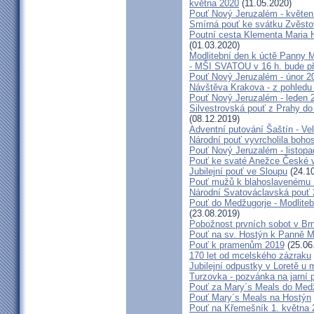
května 2020
(11.05.2020)
Pouť Nový Jeruzalém - květen
Smírná pouť ke svátku Zvěsto
Poutní cesta Klementa Maria 
(01.03.2020)
Modlitební den k úctě Panny M
- MŠI SVATOU v 16 h. bude p
Pouť Nový Jeruzalém - únor 2
Návštěva Krakova - z pohledu
Pouť Nový Jeruzalém - leden 
Silvestrovská pouť z Prahy do
(08.12.2019)
Adventní putování Šaštín - Ve
Národní pouť vyvrcholila boho
Pouť Nový Jeruzalém - listop
Pouť ke svaté Anežce České 
Jubilejní pouť ve Sloupu
(24.10
Pouť mužů k blahoslavenému
Národní Svatováclavská pouť
Pouť do Medžugorje - Modliteb
(23.08.2019)
Pobožnost prvních sobot v Brně
Pouť na sv. Hostýn k Panně Ma
Pouť k pramenům 2019
(25.06
170 let od mcelského zázraku
Jubilejní odpustky v Loretě u 
Turzovka - pozvánka na jarní p
Pouť za Mary´s Meals do Med
Pouť Mary´s Meals na Hostýn
Pouť na Křemešník 1. května 