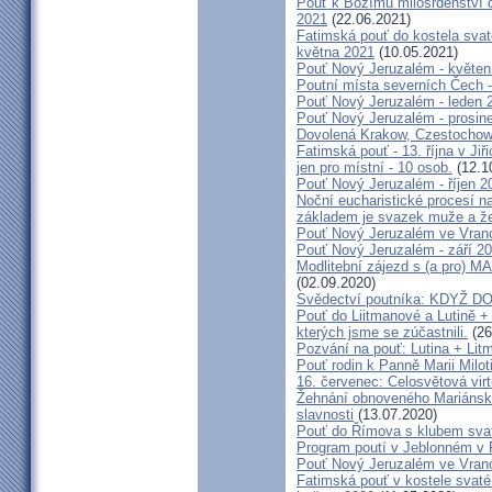
Pouť k Božímu milosrdenství do
2021
(22.06.2021)
Fatimská pouť do kostela svaté
května 2021
(10.05.2021)
Pouť Nový Jeruzalém - květen
Poutní místa severních Čech -
Pouť Nový Jeruzalém - leden 
Pouť Nový Jeruzalém - prosin
Dovolená Krakow, Czestochow
Fatimská pouť - 13. října v Ji
jen pro místní - 10 osob.
(12.1
Pouť Nový Jeruzalém - říjen 2
Noční eucharistické procesí n
základem je svazek muže a ž
Pouť Nový Jeruzalém ve Vran
Pouť Nový Jeruzalém - září 2
Modlitební zájezd s (a pro
(02.09.2020)
Svědectví poutníka: KDYŽ 
Pouť do Liitmanové a Lutině + 
kterých jsme se zúčastnili.
(26
Pozvání na pouť: Lutina + Lit
Pouť rodin k Panně Marii Milot
16. červenec: Celosvětová virt
Žehnání obnoveného Mariánské
slavnosti
(13.07.2020)
Pouť do Římova s klubem sva
Program poutí v Jeblonném v 
Pouť Nový Jeruzalém ve Vran
Fatimská pouť v kostele svaté 