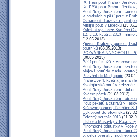
IX. Pěší pouť Praha - Jeníkov
IX. Pěší pouť Praha - Jeníkov
Pouť Nový Jeruzalém - červen
V novinách o pěší pouti z Pra
Oznámení: Turzovka - jarní po
Misijní pouť v Lidečku
(15.05.
Zvláštní vyslanec Svatého Otc
12. a 13. května 2013 - mimo
(12.05.2013)
Zjevení Královny pomoci, Dech
poutníků
(08.05.2013)
POZVÁNKA NA SOBOTU - P
(08.05.2013)
Pěší pouť mužů z Vranova nad
Pouť Nový Jeruzalém - květen
Májová pouť do Maria Loretto
Pozvání do Medjugorje
(20.04.
Praha zve 4. května na manife
Svatojánská pouť v Železném
Pouť Nový Jeruzalém - duben
Květný pátek
(21.03.2013)
Pouť Nový Jeruzalém - březen
Pouť pekařů a cukrářů v Taso
Královna pomoci, Dechtice 3.
Cyklopouť do Slovinska
(23.02
Železný poutník 2013
(21.02.2
Hluboké Mašůvky v Roce víry
Plnomocné odpustky v Roce ví
Pouť Nový Jeruzalém - únor 2
6. celoslovenský modlitební d