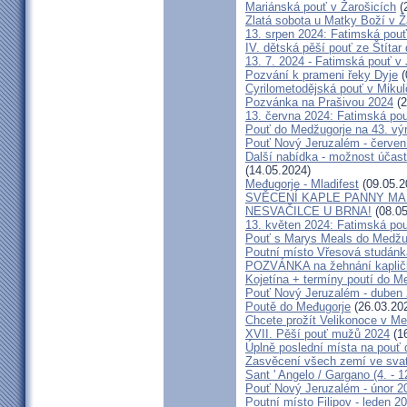
Mariánská pouť v Žarošicích
(
Zlatá sobota u Matky Boží v Ž
13. srpen 2024: Fatimská pouť 
IV. dětská pěší pouť ze Štítar
13. 7. 2024 - Fatimská pouť v J
Pozvání k prameni řeky Dyje
(
Cyrilometodějská pouť v Mikul
Pozvánka na Prašivou 2024
(2
13. června 2024: Fatimská pouť
Pouť do Medžugorje na 43. výro
Pouť Nový Jeruzalém - červen
Další nabídka - možnost účast
(14.05.2024)
Međugorje - Mladifest
(09.05.2
SVĚCENÍ KAPLE PANNY MAR
NESVAČILCE U BRNA!
(08.05
13. květen 2024: Fatimská pouť
Pouť s Marys Meals do Medžug
Poutní místo Vřesová studánk
POZVÁNKA na žehnání kapličk
Kojetína + termíny poutí do M
Pouť Nový Jeruzalém - duben
Poutě do Međugorje
(26.03.20
Chcete prožít Velikonoce v M
XVII. Pěší pouť mužů 2024
(16
Úplně poslední místa na po
Zasvěcení všech zemí ve svat
Sant ' Angelo / Gargano (4. - 1
Pouť Nový Jeruzalém - únor 2
Poutní místo Filipov - leden 2