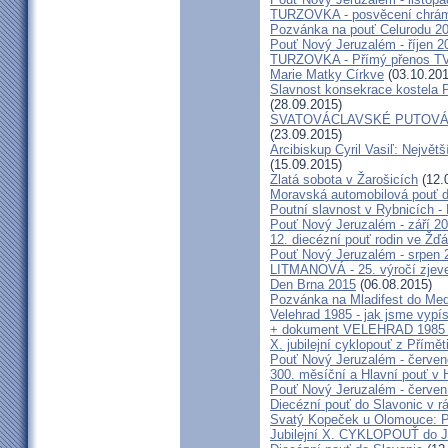
TURZOVKA - posvěcení chrám
Pozvánka na pouť Celurodu 2
Pouť Nový Jeruzalém - říjen 2
TURZOVKA - Přímý přenos TV
Marie Matky Církve
(03.10.201
Slavnost konsekrace kostela 
(28.09.2015)
SVATOVÁCLAVSKÉ PUTOVÁN
(23.09.2015)
Arcibiskup Cyril Vasiľ: Největš
(15.09.2015)
Zlatá sobota v Žarošicích
(12.
Moravská automobilová pouť 
Poutní slavnost v Rybnicích -
Pouť Nový Jeruzalém - září 2
12. diecézní pouť rodin ve Ž
Pouť Nový Jeruzalém - srpen 
LITMANOVÁ - 25. výročí zjeve
Den Brna 2015
(06.08.2015)
Pozvánka na Mladifest do Medž
Velehrad 1985 - jak jsme vypís
+ dokument VELEHRAD 1985 (P
X. jubilejní cyklopouť z Přímě
Pouť Nový Jeruzalém - červe
300. měsíční a Hlavní pouť 
Pouť Nový Jeruzalém - červen
Diecézní pouť do Slavonic v 
Svatý Kopeček u Olomouce: P
Jubilejní X. CYKLOPOUŤ do J