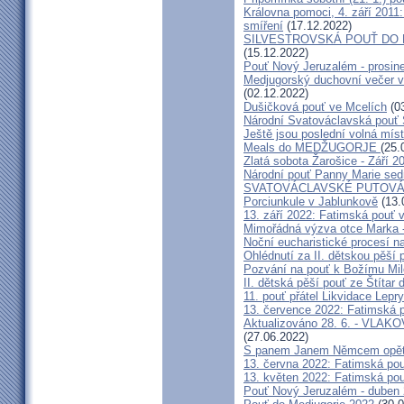
Královna pomoci, 4. září 2011:
smíření
(17.12.2022)
SILVESTROVSKÁ POUŤ DO ME
(15.12.2022)
Pouť Nový Jeruzalém - prosin
Medjugorský duchovní večer v 
(02.12.2022)
Dušičková pouť ve Mcelích
(03
Národní Svatováclavská pouť 
Ještě jsou poslední volná míst
Meals do MEDŽUGORJE
(25.
Zlatá sobota Žarošice - Září 2
Národní pouť Panny Marie sed
SVATOVÁCLAVSKÉ PUTOVÁN
Porciunkule v Jablunkově
(13.
13. září 2022: Fatimská pouť v 
Mimořádná výzva otce Marka - 
Noční eucharistické procesí n
Ohlédnutí za II. dětskou pěší 
Pozvání na pouť k Božímu Mil
II. dětská pěší pouť ze Štítar
11. pouť přátel Likvidace Lepry
13. července 2022: Fatimská po
Aktualizováno 28. 6. - VL
(27.06.2022)
S panem Janem Němcem opět 
13. června 2022: Fatimská pouť
13. květen 2022: Fatimská pouť
Pouť Nový Jeruzalém - duben