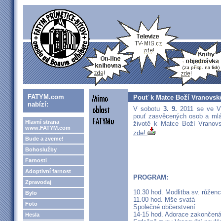
FATYM.com
Pouť k Matce Boží Vranovsk
nabízí:
V sobotu
3. 9.
2011 se ve V
pouť zasvěcených osob a mlá
Hlavní strana
životě k Matce Boží Vranov
www.FATYM.com
zde!
Bude a zveme!
Bohoslužby
Farnosti
Adoptivní farnost
PROGRAM:
Zpravodaj
10.30 hod. Modlitba sv. růžen
Bylo
11.00 hod. Mše svatá
Foto
Společné občerstvení
14-15 hod. Adorace zakončen
Hesla