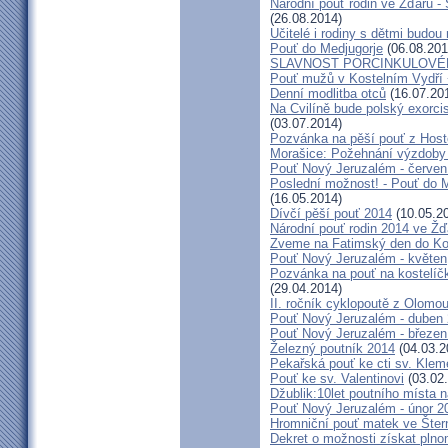
Národní pouť rodin ve Žďáru -
(26.08.2014)
Učitelé i rodiny s dětmi budo
Pouť do Medjugorje
(06.08.201
SLAVNOST PORCINKULOVÉ
Pouť mužů v Kostelním Vydří 
Denní modlitba otců
(16.07.20
Na Cvilíně bude polský exorci
(03.07.2014)
Pozvánka na pěší pouť z Hos
Morašice: Požehnání výzdoby
Pouť Nový Jeruzalém - červen
Poslední možnost! - Pouť do M
(16.05.2014)
Dívčí pěší pouť 2014
(10.05.2
Národní pouť rodin 2014 ve Ž
Zveme na Fatimský den do Koc
Pouť Nový Jeruzalém - květen
Pozvánka na pouť na kostelíč
(29.04.2014)
II. ročník cyklopoutě z Olomo
Pouť Nový Jeruzalém - duben
Pouť Nový Jeruzalém - březen
Železný poutník 2014
(04.03.2
Pekařská pouť ke cti sv. Kle
Pouť ke sv. Valentinovi
(03.02
Džublik:10let poutního místa n
Pouť Nový Jeruzalém - únor 2
Hromniční pouť matek ve Šter
Dekret o možnosti získat plno