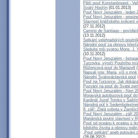
Pěší pouť Konstantinopol - Ve
Svatý Hostýn
(01.01.2013)
Pouť Nový Jeruzalém - leden 
Pouť Nový Jeruzalém - prosin
Slavnost kněžského svěcení v 
(27.11.2012)
Camino de Santiago - povídání
(13.11.2012)
Setkání velehradských poutní
Národní pouť za obnovu křesť
Sledujte mši svatou Mons. J. 
(10.11.2012)
Pouť Nový Jeruzalém - listop
Turzovka, výročí Poutního mí
Růžencová pouť do Mariazell
(
Napsali jste: Maria, víš o mn
Národní Svatováclavská pouť
Pouť na Turzovce: Jak dokázat
Pozvání na pouť do Svaté ze
Pouť Nový Jeruzalém - říjen 2
Moravská autobusová pouť do
Kardinál Jozef Tomko v Šaští
Národná púť k Sedembolestne
8. září: Zlatá sobota v Žarošic
Pouť Nový Jeruzalém - září 2
Mariánská poutní slavnost v 
Pouť od oceánu k oceánu s i
lidského života a obnovu rodin
„Pouť setkání“ aneb putování 
(28.08.2012)