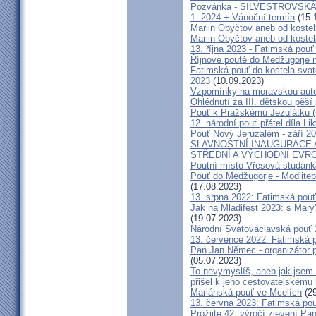
Pozvánka - SILVESTROVSKÁ
1. 2024 + Vánoční termín
(15.
Mariin Obyčtov aneb od kostel
Mariin Obyčtov aneb od kostel
13. října 2023 - Fatimská pouť 
Říjnové poutě do Medžugorje 
Fatimská pouť do kostela svaté
2023
(10.09.2023)
Vzpomínky na moravskou auto
Ohlédnutí za III. dětskou pěší 
Pouť k Pražskému Jezulátku (
12. národní pouť přátel díla Li
Pouť Nový Jeruzalém - září 2
SLAVNOSTNÍ INAUGURACE 
STŘEDNÍ A VÝCHODNÍ EVR
Poutní místo Vřesová studánk
Pouť do Medžugorje - Modliteb
(17.08.2023)
13. srpna 2022: Fatimská pouť 
Jak na Mladifest 2023: s Ma
(19.07.2023)
Národní Svatováclavská pouť
13. července 2022: Fatimská po
Pan Jan Němec - organizátor po
(05.07.2023)
To nevymyslíš, aneb jak jsem 
přišel k jeho cestovatelskému
Mariánská pouť ve Mcelích
(29
13. června 2023: Fatimská pouť
Prožijte 42. výročí zjevení Pa