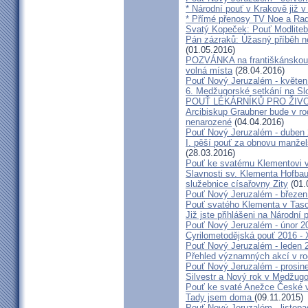
* Národní pouť v Krakově již v
* Přímé přenosy TV Noe a Rad
Svatý Kopeček: Pouť Modliteb
Pán zázraků: Úžasný příběh n
(01.05.2016)
POZVÁNKA na františkánskou po
volná místa
(28.04.2016)
Pouť Nový Jeruzalém - květen
6. Medžugorské setkání na Sl
POUŤ LÉKÁRNÍKŮ PRO ŽIVO
Arcibiskup Graubner bude v rod
nenarozené
(04.04.2016)
Pouť Nový Jeruzalém - duben
I. pěší pouť za obnovu manžels
(28.03.2016)
Pouť ke svatému Klementovi v
Slavnosti sv. Klementa Hofbau
služebnice císařovny Zity
(01.
Pouť Nový Jeruzalém - březen
Pouť svatého Klementa v Taso
Již jste přihlášeni na Národní
Pouť Nový Jeruzalém - únor 2
Cyrilometodějská pouť 2016 -
Pouť Nový Jeruzalém - leden 
Přehled významných akcí v r
Pouť Nový Jeruzalém - prosin
Silvestr a Nový rok v Medžugo
Pouť ke svaté Anežce České 
Tady jsem doma
(09.11.2015)
Pouť Nový Jeruzalém - listop