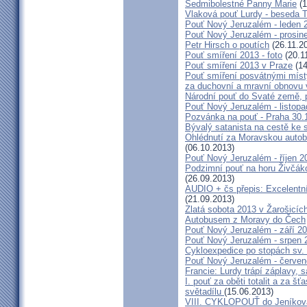
Sedmibolestné Panny Marie
(1
Vlaková pouť Lurdy - beseda 
Pouť Nový Jeruzalém - leden 
Pouť Nový Jeruzalém - prosin
Petr Hirsch o poutích
(26.11.2
Pouť smíření 2013 - foto
(20.1
Pouť smíření 2013 v Praze
(14
Pouť smíření posvátnými míst
za duchovní a mravní obnovu 
Národní pouť do Svaté země, p
Pouť Nový Jeruzalém - listop
Pozvánka na pouť - Praha 30.
Bývalý satanista na cestě ke 
Ohlédnutí za Moravskou autobu
(06.10.2013)
Pouť Nový Jeruzalém - říjen 2
Podzimní pouť na horu Živčáko
(26.09.2013)
AUDIO + čs přepis: Excelentní
(21.09.2013)
Zlatá sobota 2013 v Žarošicíc
Autobusem z Moravy do Čech
Pouť Nový Jeruzalém - září 2
Pouť Nový Jeruzalém - srpen 
Cykloexpedice po stopách sv. 
Pouť Nový Jeruzalém - červe
Francie: Lurdy trápí záplavy,
I. pouť za oběti totalit a za 
světadílu
(15.06.2013)
VIII. CYKLOPOUŤ do Jeníkov