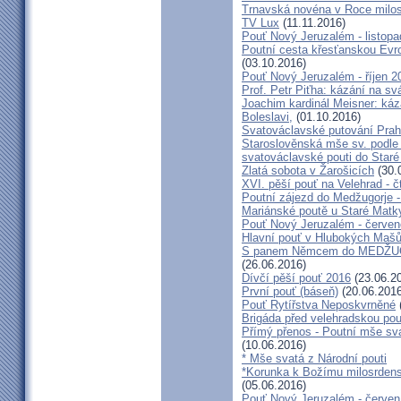
Trnavská novéna v Roce milosr
TV Lux
(11.11.2016)
Pouť Nový Jeruzalém - listop
Poutní cesta křesťanskou Evro
(03.10.2016)
Pouť Nový Jeruzalém - říjen 2
Prof. Petr Piťha: kázání na s
Joachim kardinál Meisner: káz
Boleslavi,
(01.10.2016)
Svatováclavské putování Praho
Staroslověnská mše sv. podle t
svatováclavské pouti do Staré
Zlatá sobota v Žarošicích
(30.
XVI. pěší pouť na Velehrad - č
Poutní zájezd do Medžugorje -
Mariánské poutě u Staré Matk
Pouť Nový Jeruzalém - červe
Hlavní pouť v Hlubokých Maš
S panem Němcem do MEDŽUG
(26.06.2016)
Dívčí pěší pouť 2016
(23.06.2
První pouť (báseň)
(20.06.2016
Pouť Rytířstva Neposkvrněné
Brigáda před velehradskou pou
Přímý přenos - Poutní mše sva
(10.06.2016)
* Mše svatá z Národní pouti
*Korunka k Božímu milosrdenst
(05.06.2016)
Pouť Nový Jeruzalém - červen