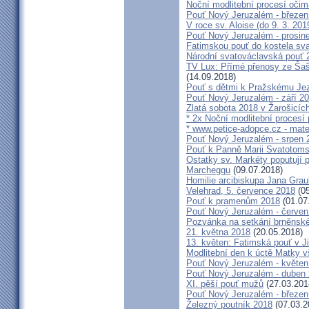
Noční modlitební procesí očim
Pouť Nový Jeruzalém - březen
V roce sv. Aloise (do 9. 3. 201
Pouť Nový Jeruzalém - prosin
Fatimskou pouť do kostela sva
Národní svatováclavská pouť 
TV Lux: Přímé přenosy ze Šaš
(14.09.2018)
Pouť s dětmi k Pražskému Jez
Pouť Nový Jeruzalém - září 2
Zlatá sobota 2018 v Žarošicích 
* 2x Noční modlitební procesí p
* www.petice-adopce.cz - mater
Pouť Nový Jeruzalém - srpen 
Pouť k Panně Marii Svatotoms
Ostatky sv. Markéty poputují
Marcheggu
(09.07.2018)
Homilie arcibiskupa Jana Grau
Velehrad, 5. července 2018
(05
Pouť k pramenům 2018
(01.07
Pouť Nový Jeruzalém - červen
Pozvánka na setkání brněnské
21. května 2018
(20.05.2018)
13. květen: Fatimská pouť v Ji
Modlitební den k úctě Matky v
Pouť Nový Jeruzalém - květen
Pouť Nový Jeruzalém - duben
XI. pěší pouť mužů
(27.03.201
Pouť Nový Jeruzalém - březen
Železný poutník 2018
(07.03.2