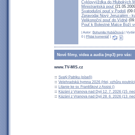
Cyklovyjíždka do Hlubokých 
Ministrantská pouť
(21.05.2009
Svatodušní pouť v Podolí
(09.
Zpravodaj Nový Jeruzalém - k
Velikonoční pouť do Vídně
(09
Pouť k Bolestné Matce Boží v
| Autor:
Bohumila Hubáčková
| Vydán
0 |
Přidat komentář
|
Nové filmy, videa a audia (mp3) pro vás:
www.TV-MIS.cz
::
Svatý Patriku (píseň)
::
Velehradská hymna 2026 (Hej, vzhůru poutníci
::
Litanie ke sv. Františkovi z Assisi ()
::
Kázání z Vranova nad Dyjí 12. 7. 2026 (15. ne
::
Kázání z Vranova nad Dyjí 28. 6. 2026 (13. ne