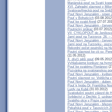
Mariánská pouť na Svatý kope
XVI. Zahradní slavnost v Milo
Svatovavřinecká pouť na Sně
Pouť Nový Jeruzalém - srpen 
Pouť v Bohuticích
(03.08.2012
Pouť ke svaté Anně
(27.07.20
Pouť Nový Jeruzalém - červe
Poutnický průkaz
(03.07.2012)
VII. CYKLOPOUŤ do Jeníkov
Jarní pouť na Turzovce, 26. –
Pouť Nový Jeruzalém - červen
Jarní pouť na Turzovku - poz
Rekordní počet poutníků na hl
Poutní slavnost ke cti sv. Pe
(11.05.2012)
X. dívčí pěší pouť
(09.05.2012
Vyhlašujeme konkurz na hymn
Pouť ke svatému Floriánovi
(2
Pozvánka na svatojanskou pou
Pouť Nový Jeruzalém - květen
Poutní slavnost sv. Vojtěcha 
Pouť Nový Jeruzalém - duben
Pouť k hrobu Dr. Františka No
Lurdy na Kubě
(31.03.2012)
Svatodušní poutní zájezd do 
Svědectví z Dechtic 1: uzdrave
Svatého otce v Praze zastoup
Pouť Nový Jeruzalém - březen
Pekařská pouť v Tasovicích 2
Pouť Nový Jeruzalém - únor 2