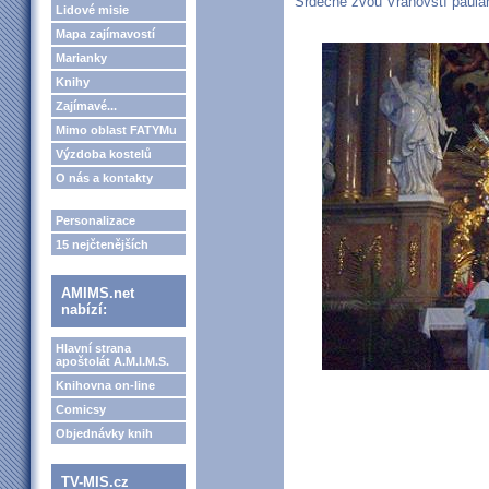
Srdečně zvou Vranovští paulá
Lidové misie
Mapa zajímavostí
Marianky
Knihy
Zajímavé...
Mimo oblast FATYMu
Výzdoba kostelů
O nás a kontakty
Personalizace
15 nejčtenějších
AMIMS.net
nabízí:
Hlavní strana
apoštolát A.M.I.M.S.
Knihovna on-line
Comicsy
Objednávky knih
TV-MIS.cz