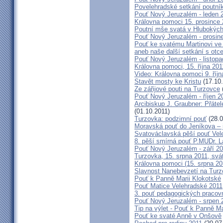
Povelehradské setkání poutní
Pouť Nový Jeruzalém - leden 
Královna pomoci 15. prosince 
Poutní mše svatá v Hlubokýc
Pouť Nový Jeruzalém - prosin
Pouť ke svatému Martinovi ve 
aneb naše další setkání s ot
Pouť Nový Jeruzalém - listopa
Královna pomoci, 15. října 20
Video: Královna pomoci 9. říjn
Stavět mosty ke Kristu
(17.10.
Ze zářijové pouti na Turzovce
Pouť Nový Jeruzalém - říjen 2
Arcibiskup J. Graubner: Přáte
(01.10.2011)
Turzovka: podzimní pouť
(28.0
Moravská pouť do Jeníkova – j
Svatováclavská pěší pouť Vel
8. pěší smírná pouť P.MUDr. 
Pouť Nový Jeruzalém - září 2
Turzovka, 15. srpna 2011, sv
Královna pomoci (15. srpna 2
Slavnost Nanebevzetí na Tur
Pouť k Panně Marii Klokotské
Pouť Matice Velehradské 2011
3. pouť pedagogických praco
Pouť Nový Jeruzalém - srpen 
Tip na výlet - Pouť k Panně M
Pouť ke svaté Anně v Onšově