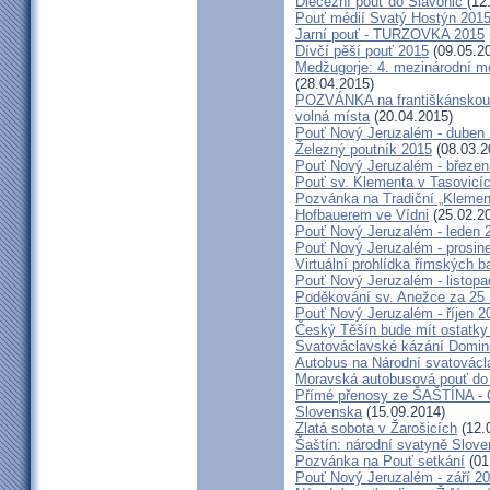
Diecézní pouť do Slavonic
(12
Pouť médií Svatý Hostýn 201
Jarní pouť - TURZOVKA 2015
Dívčí pěší pouť 2015
(09.05.2
Medžugorje: 4. mezinárodní mod
(28.04.2015)
POZVÁNKA na františkánskou po
volná místa
(20.04.2015)
Pouť Nový Jeruzalém - duben
Železný poutník 2015
(08.03.2
Pouť Nový Jeruzalém - březen
Pouť sv. Klementa v Tasovicí
Pozvánka na Tradiční „Kleme
Hofbauerem ve Vídni
(25.02.2
Pouť Nový Jeruzalém - leden 
Pouť Nový Jeruzalém - prosin
Virtuální prohlídka římských ba
Pouť Nový Jeruzalém - listop
Poděkování sv. Anežce za 25
Pouť Nový Jeruzalém - říjen 2
Český Těšín bude mít ostatky
Svatováclavské kázání Domini
Autobus na Národní svatovácl
Moravská autobusová pouť do
Přímé přenosy ze ŠAŠTÍNA - C
Slovenska
(15.09.2014)
Zlatá sobota v Žarošicích
(12.
Šaštín: národní svatyně Slov
Pozvánka na Pouť setkání
(01
Pouť Nový Jeruzalém - září 2