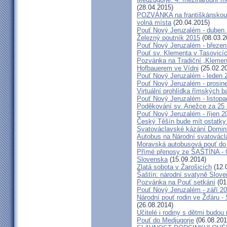
(28.04.2015)
POZVÁNKA na františkánskou po
volná místa
(20.04.2015)
Pouť Nový Jeruzalém - duben
Železný poutník 2015
(08.03.2
Pouť Nový Jeruzalém - březen
Pouť sv. Klementa v Tasovicí
Pozvánka na Tradiční „Kleme
Hofbauerem ve Vídni
(25.02.2
Pouť Nový Jeruzalém - leden 
Pouť Nový Jeruzalém - prosin
Virtuální prohlídka římských ba
Pouť Nový Jeruzalém - listop
Poděkování sv. Anežce za 25
Pouť Nový Jeruzalém - říjen 2
Český Těšín bude mít ostatky
Svatováclavské kázání Domini
Autobus na Národní svatovácl
Moravská autobusová pouť do
Přímé přenosy ze ŠAŠTÍNA - C
Slovenska
(15.09.2014)
Zlatá sobota v Žarošicích
(12.
Šaštín: národní svatyně Slov
Pozvánka na Pouť setkání
(01
Pouť Nový Jeruzalém - září 2
Národní pouť rodin ve Žďáru -
(26.08.2014)
Učitelé i rodiny s dětmi budo
Pouť do Medjugorje
(06.08.201