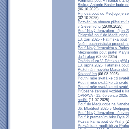
Fatimská pouť v Hrádku u Znoj
Biskup Antonín Basler bude ce
(06.10.2025)
Říjnová pouť do Medjugorje se
(02.10.2025)
Pozvání na obnovu přátelství 
v Sievernichu
(29.09.2025)
Pouť Nový Jeruzalém - říjen 2
Chlapská pouť do Medžugorje
13. září 2025 - Fatimská pouť
Noční eucharistické procesí n
Pouť Nový Jeruzalém v Radost
Mezinárodní pouť přátel Mary'
další akce
(02.09.2025)
Ohlédnutí za V. Dětskou pěší 
13. srpna 2025: Fatimská pou
Požehnání nového Mariánského 
Krkonoších
(06.08.2025)
Poutní mše svatá ke cti svaté
Poutní mše svatá ke cti svat
Poutní mše svatá ke cti svat
Průběžné žehnání vozidel u ka
OPRAVA - 13. července 2025: 
neděli
(11.07.2025)
Pouť do Medjugorje na Nanebe
36. Mladifest 2025 v Medjugorj
Pouť Nový Jeruzalém - červe
Pouť k pramenům řeky Dyje 2
Pozvánka na pouť do Prahy
(2
Pozvánka k modlitbě za Prahu