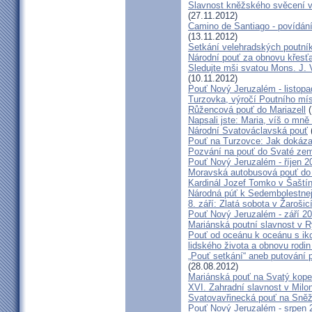
Slavnost kněžského svěcení v 
(27.11.2012)
Camino de Santiago - povídání
(13.11.2012)
Setkání velehradských poutní
Národní pouť za obnovu křesť
Sledujte mši svatou Mons. J. 
(10.11.2012)
Pouť Nový Jeruzalém - listop
Turzovka, výročí Poutního mí
Růžencová pouť do Mariazell
(
Napsali jste: Maria, víš o mn
Národní Svatováclavská pouť
Pouť na Turzovce: Jak dokázat
Pozvání na pouť do Svaté ze
Pouť Nový Jeruzalém - říjen 2
Moravská autobusová pouť do
Kardinál Jozef Tomko v Šaští
Národná púť k Sedembolestne
8. září: Zlatá sobota v Žarošic
Pouť Nový Jeruzalém - září 2
Mariánská poutní slavnost v 
Pouť od oceánu k oceánu s i
lidského života a obnovu rodin
„Pouť setkání“ aneb putování 
(28.08.2012)
Mariánská pouť na Svatý kope
XVI. Zahradní slavnost v Milo
Svatovavřinecká pouť na Sně
Pouť Nový Jeruzalém - srpen 