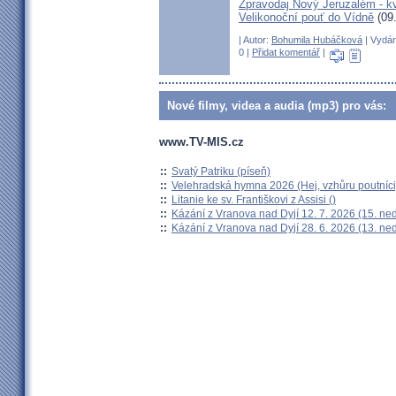
Zpravodaj Nový Jeruzalém - k
Velikonoční pouť do Vídně
(09
| Autor:
Bohumila Hubáčková
| Vydán
0 |
Přidat komentář
|
Nové filmy, videa a audia (mp3) pro vás:
www.TV-MIS.cz
::
Svatý Patriku (píseň)
::
Velehradská hymna 2026 (Hej, vzhůru poutníci
::
Litanie ke sv. Františkovi z Assisi ()
::
Kázání z Vranova nad Dyjí 12. 7. 2026 (15. ne
::
Kázání z Vranova nad Dyjí 28. 6. 2026 (13. ne