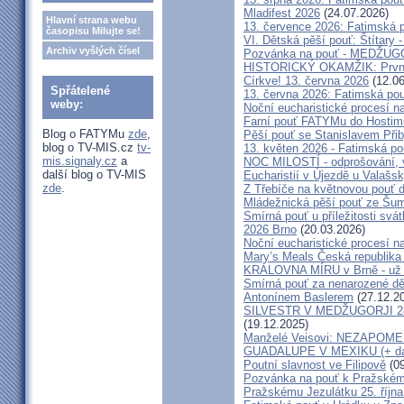
Mladifest 2026
(24.07.2026)
Hlavní strana webu
13. července 2026: Fatimská 
časopisu Milujte se!
VI. Dětská pěší pouť: Štítary 
Archiv vyšlých čísel
Pozvánka na pouť - MEDŽUGOR
HISTORICKÝ OKAMŽIK: První c
Církve! 13. června 2026
(12.06
Spřátelené
13. června 2026: Fatimská po
weby:
Noční eucharistické procesí n
Farní pouť FATYMu do Hostim
Blog o FATYMu
zde
,
Pěší pouť se Stanislavem Při
blog o TV-MIS.cz
tv-
13. květen 2026 - Fatimská p
mis.signaly.cz
a
NOC MILOSTÍ - odprošování, v
další blog o TV-MIS
Eucharistií v Újezdě u Valašs
zde
.
Z Třebíče na květnovou pouť 
Mládežnická pěší pouť ze Šu
Smírná pouť u příležitosti svá
2026 Brno
(20.03.2026)
Noční eucharistické procesí n
Mary’s Meals Česká republika
KRÁLOVNA MÍRU v Brně - už 
Smírná pouť za nenarozené dě
Antonínem Baslerem
(27.12.2
SILVESTR V MEDŽUGORJI 28. 1
(19.12.2025)
Manželé Veisovi: NEZAPO
GUADALUPE V MEXIKU (+ dal
Poutní slavnost ve Filipově
(09
Pozvánka na pouť k Pražském
Pražskému Jezulátku 25. říjn