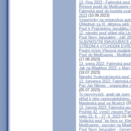
13. října 2023 - Fatimská pouť 
Říjnové poutě do Medžugorje 
Fatimská pouť do kostela svaté
2023
(10.09.2023)
Vzpomínky na moravskou auto
Ohlédnutí za III. dětskou pěší 
Pouť k Pražskému Jezulátku (
12. národní pouť přátel díla Li
Pouť Nový Jeruzalém - září 2
SLAVNOSTNÍ INAUGURACE 
STŘEDNÍ A VÝCHODNÍ EVR
Poutní místo Vřesová studánk
Pouť do Medžugorje - Modliteb
(17.08.2023)
13. srpna 2022: Fatimská pouť 
Jak na Mladifest 2023: s Ma
(19.07.2023)
Národní Svatováclavská pouť
13. července 2022: Fatimská po
Pan Jan Němec - organizátor po
(05.07.2023)
To nevymyslíš, aneb jak jsem 
přišel k jeho cestovatelskému
Mariánská pouť ve Mcelích
(29
13. června 2023: Fatimská pouť
Prožijte 42. výročí zjevení Pa
nebo 22. 6. - 27. 6. 2023
(11.0
Vodácká pouť "po řece sv. Kl
Medžugorje - pozvání na Mladi
Pouť Nový Jeruzalém - červen