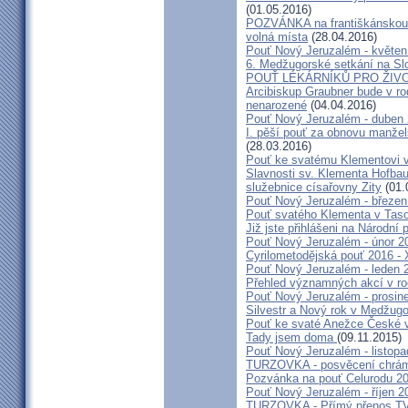
(01.05.2016)
POZVÁNKA na františkánskou po
volná místa
(28.04.2016)
Pouť Nový Jeruzalém - květen
6. Medžugorské setkání na Sl
POUŤ LÉKÁRNÍKŮ PRO ŽIVO
Arcibiskup Graubner bude v rod
nenarozené
(04.04.2016)
Pouť Nový Jeruzalém - duben
I. pěší pouť za obnovu manžels
(28.03.2016)
Pouť ke svatému Klementovi v
Slavnosti sv. Klementa Hofbau
služebnice císařovny Zity
(01.
Pouť Nový Jeruzalém - březen
Pouť svatého Klementa v Taso
Již jste přihlášeni na Národní
Pouť Nový Jeruzalém - únor 2
Cyrilometodějská pouť 2016 -
Pouť Nový Jeruzalém - leden 
Přehled významných akcí v r
Pouť Nový Jeruzalém - prosin
Silvestr a Nový rok v Medžugo
Pouť ke svaté Anežce České 
Tady jsem doma
(09.11.2015)
Pouť Nový Jeruzalém - listop
TURZOVKA - posvěcení chrám
Pozvánka na pouť Celurodu 2
Pouť Nový Jeruzalém - říjen 2
TURZOVKA - Přímý přenos TV