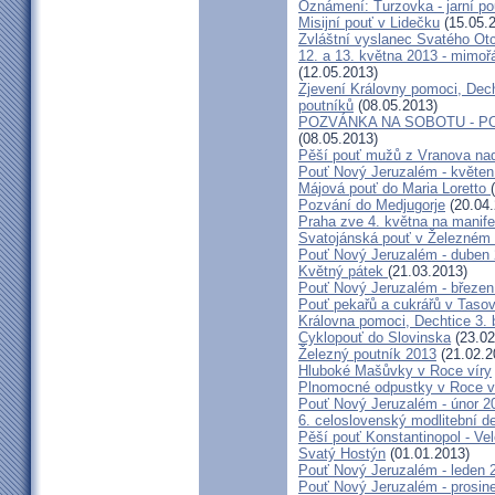
Oznámení: Turzovka - jarní po
Misijní pouť v Lidečku
(15.05.
Zvláštní vyslanec Svatého Otc
12. a 13. května 2013 - mimo
(12.05.2013)
Zjevení Královny pomoci, Dech
poutníků
(08.05.2013)
POZVÁNKA NA SOBOTU - P
(08.05.2013)
Pěší pouť mužů z Vranova nad
Pouť Nový Jeruzalém - květen
Májová pouť do Maria Loretto
Pozvání do Medjugorje
(20.04.
Praha zve 4. května na manife
Svatojánská pouť v Železném
Pouť Nový Jeruzalém - duben
Květný pátek
(21.03.2013)
Pouť Nový Jeruzalém - březen
Pouť pekařů a cukrářů v Taso
Královna pomoci, Dechtice 3.
Cyklopouť do Slovinska
(23.02
Železný poutník 2013
(21.02.2
Hluboké Mašůvky v Roce víry
Plnomocné odpustky v Roce ví
Pouť Nový Jeruzalém - únor 2
6. celoslovenský modlitební d
Pěší pouť Konstantinopol - Ve
Svatý Hostýn
(01.01.2013)
Pouť Nový Jeruzalém - leden 
Pouť Nový Jeruzalém - prosin