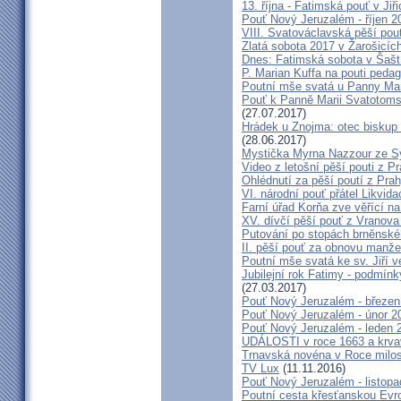
13. října - Fatimská pouť v Jiři
Pouť Nový Jeruzalém - říjen 2
VIII. Svatováclavská pěší pou
Zlatá sobota 2017 v Žarošicích 
Dnes: Fatimská sobota v Šašt
P. Marian Kuffa na pouti ped
Poutní mše svatá u Panny Mar
Pouť k Panně Marii Svatotoms
(27.07.2017)
Hrádek u Znojma: otec biskup
(28.06.2017)
Mystička Myrna Nazzour ze S
Video z letošní pěší pouti z P
Ohlédnutí za pěší poutí z Pra
VI. národní pouť přátel Likvida
Farní úřad Korňa zve věřící n
XV. dívčí pěší pouť z Vranova
Putování po stopách brněnské
II. pěší pouť za obnovu manžel
Poutní mše svatá ke sv. Jiří v
Jubilejní rok Fatimy - podmín
(27.03.2017)
Pouť Nový Jeruzalém - březen
Pouť Nový Jeruzalém - únor 2
Pouť Nový Jeruzalém - leden 
UDÁLOSTI v roce 1663 a krva
Trnavská novéna v Roce milosr
TV Lux
(11.11.2016)
Pouť Nový Jeruzalém - listop
Poutní cesta křesťanskou Evro