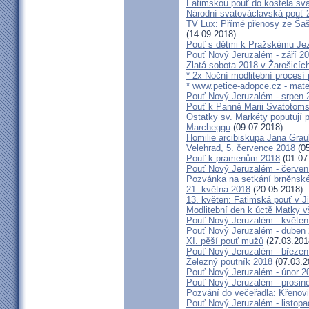
Fatimskou pouť do kostela sva
Národní svatováclavská pouť 
TV Lux: Přímé přenosy ze Šaš
(14.09.2018)
Pouť s dětmi k Pražskému Jez
Pouť Nový Jeruzalém - září 2
Zlatá sobota 2018 v Žarošicích 
* 2x Noční modlitební procesí p
* www.petice-adopce.cz - mater
Pouť Nový Jeruzalém - srpen 
Pouť k Panně Marii Svatotoms
Ostatky sv. Markéty poputují
Marcheggu
(09.07.2018)
Homilie arcibiskupa Jana Grau
Velehrad, 5. července 2018
(05
Pouť k pramenům 2018
(01.07
Pouť Nový Jeruzalém - červen
Pozvánka na setkání brněnské
21. května 2018
(20.05.2018)
13. květen: Fatimská pouť v Ji
Modlitební den k úctě Matky v
Pouť Nový Jeruzalém - květen
Pouť Nový Jeruzalém - duben
XI. pěší pouť mužů
(27.03.201
Pouť Nový Jeruzalém - březen
Železný poutník 2018
(07.03.2
Pouť Nový Jeruzalém - únor 2
Pouť Nový Jeruzalém - prosin
Pozvání do večeřadla: Křenovi
Pouť Nový Jeruzalém - listop