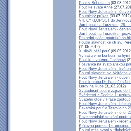
Pouť v Bohuticích
(03.08.2012
Pouť ke svaté Anně
(27.07.20
Pouť Nový Jeruzalém - červe
Poutnický průkaz
(03.07.2012)
VII. CYKLOPOUŤ do Jeníkov
Jarní pouť na Turzovce, 26. –
Pouť Nový Jeruzalém - červen
Jarní pouť na Turzovku - poz
Rekordní počet poutníků na hl
Poutní slavnost ke cti sv. Pe
(11.05.2012)
X. dívčí pěší pouť
(09.05.2012
Vyhlašujeme konkurz na hymn
Pouť ke svatému Floriánovi
(2
Pozvánka na svatojanskou pou
Pouť Nový Jeruzalém - květen
Poutní slavnost sv. Vojtěcha 
Pouť Nový Jeruzalém - duben
Pouť k hrobu Dr. Františka No
Lurdy na Kubě
(31.03.2012)
Svatodušní poutní zájezd do 
Svědectví z Dechtic 1: uzdrave
Svatého otce v Praze zastoup
Pouť Nový Jeruzalém - březen
Pekařská pouť v Tasovicích 2
Pouť Nový Jeruzalém - únor 2
Povelehradské setkání poutní
Pouť Nový Jeruzalém - leden 
Královna pomoci 15. prosince 
Poutní mše svatá v Hlubokýc