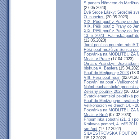
S panem Němcem do Medžugorj
(27.05.2023)
Dvě Srdce Lásky: Srdečně zve
O. nuncius.
(20.05.2023)
XIX. Pěší pouť z Prahy do Jen
XIX. Pěší pouť z Prahy do Jen
XIX. Pěší pouť z Prahy do Jen
13. 5. 2023 - Fatimská pouť do
(12.05.2023)
Jarní pouť na poutním místě 
Pěší pouť mužů ze Senice do 
Pozvánka na MODLITBU ZA MÍ
Meals v Praze
(17.04.2023)
Ornát s Pražským Jezulátkem 
biskupa A. Baslera
(15.04.202
Pouť do Medjugorje 2023
(13.0
VIII. Pěší pouť rodin
(02.04.20
Pozvání na pouť - Velikonoční 
Noční eucharistické procesí n
Železný poutník 2023
(16.03.2
Svatoklementská pekařská po
Pouť do Medžugorje - svátek Bo
Velikonocích ve dnech 14. - 20
Pozvánka na MODLITBU ZA MÍ
Meals v Brně
(07.02.2023)
Připomínka sobotní (21. 1.) po
Královna pomoci, 4. září 2011:
smíření
(17.12.2022)
SILVESTROVSKÁ POUŤ DO ME
(15.12.2022)