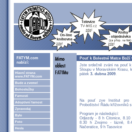
FATYM.com
Pouť k Bolestné Matce Boží
nabízí:
Jste srdečně zváni na pouť 
Sloupu v Moravském Krasu, k
Hlavní strana
pátek
3. dubna 2009
.
www.FATYM.com
Bude a zveme!
Bohoslužby
Farnosti
Na pouť zve Institut pro 
Adoptivní farnost
Proboštství Řádu křížovníků 
Zpravodaj
Program je následující:
Bylo
Odjezdy - 8 h Citonice, 8.10
Foto
8.30 h Znojmo - lázně, 8.
Načeratice, 9 h Tasovice
Hesla