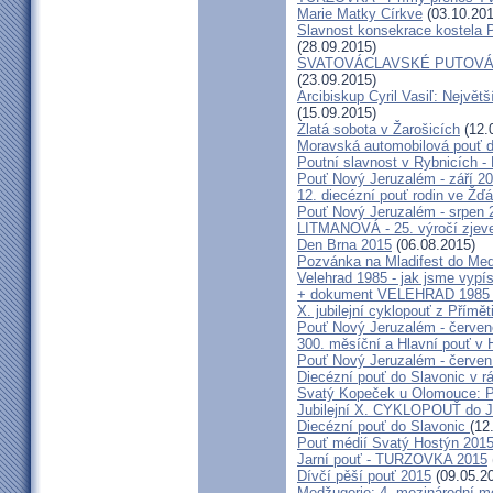
Marie Matky Církve
(03.10.201
Slavnost konsekrace kostela 
(28.09.2015)
SVATOVÁCLAVSKÉ PUTOVÁN
(23.09.2015)
Arcibiskup Cyril Vasiľ: Největš
(15.09.2015)
Zlatá sobota v Žarošicích
(12.
Moravská automobilová pouť 
Poutní slavnost v Rybnicích -
Pouť Nový Jeruzalém - září 2
12. diecézní pouť rodin ve Ž
Pouť Nový Jeruzalém - srpen 
LITMANOVÁ - 25. výročí zjeve
Den Brna 2015
(06.08.2015)
Pozvánka na Mladifest do Medž
Velehrad 1985 - jak jsme vypís
+ dokument VELEHRAD 1985 (P
X. jubilejní cyklopouť z Přímě
Pouť Nový Jeruzalém - červe
300. měsíční a Hlavní pouť 
Pouť Nový Jeruzalém - červen
Diecézní pouť do Slavonic v 
Svatý Kopeček u Olomouce: P
Jubilejní X. CYKLOPOUŤ do J
Diecézní pouť do Slavonic
(12
Pouť médií Svatý Hostýn 201
Jarní pouť - TURZOVKA 2015
Dívčí pěší pouť 2015
(09.05.2
Medžugorje: 4. mezinárodní mod