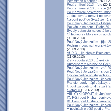
Petr Hirsch o poutích
(26.11.2
Pouť smíření 2013 - foto
(20.1
Pouť smíření 2013 v Praze
(14
Pouť smíření posvátnými míst
za duchovní a mravní obnovu 
Národní pouť do Svaté země, p
Pouť Nový Jeruzalém - listop
Pozvánka na pouť - Praha 30.
Bývalý satanista na cestě ke 
Ohlédnutí za Moravskou autobu
(06.10.2013)
Pouť Nový Jeruzalém - říjen 2
Podzimní pouť na horu Živčáko
(26.09.2013)
AUDIO + čs přepis: Excelentní
(21.09.2013)
Zlatá sobota 2013 v Žarošicíc
Autobusem z Moravy do Čech
Pouť Nový Jeruzalém - září 2
Pouť Nový Jeruzalém - srpen 
Cykloexpedice po stopách sv. 
Pouť Nový Jeruzalém - červe
Francie: Lurdy trápí záplavy,
I. pouť za oběti totalit a za 
světadílu
(15.06.2013)
VIII. CYKLOPOUŤ do Jeníkov
IX. Pěší pouť Praha - Jeníkov
IX. Pěší pouť Praha - Jeníkov
Pouť Nový Jeruzalém - červen
V novinách o pěší pouti z Pra