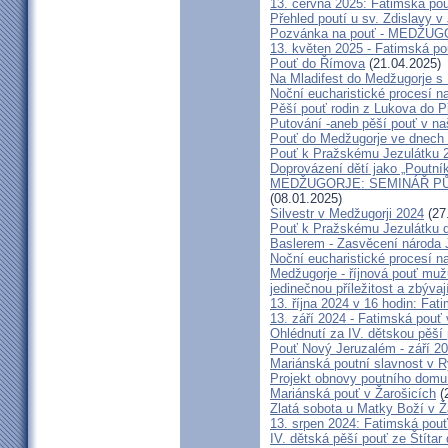
13. června 2025: Fatimská po
Přehled poutí u sv. Zdislavy v
Pozvánka na pouť - MEDŽUGOR
13. květen 2025 - Fatimská p
Pouť do Římova
(21.04.2025)
Na Mladifest do Medžugorje s
Noční eucharistické procesí n
Pěší pouť rodin z Lukova do P
Putování -aneb pěší pouť v na
Pouť do Medžugorje ve dnech 2
Pouť k Pražskému Jezulátku 
Doprovázení dětí jako „Poutní
MEDŽUGORJE: SEMINÁŘ PŮST
(08.01.2025)
Silvestr v Medžugorji 2024
(27
Pouť k Pražskému Jezulátku d
Baslerem - Zasvěcení národa 
Noční eucharistické procesí n
Medžugorje - říjnová pouť mu
jedinečnou příležitost a zbývaj
13. října 2024 v 16 hodin: Fa
13. září 2024 - Fatimská pouť
Ohlédnutí za IV. dětskou pěší
Pouť Nový Jeruzalém - září 2
Mariánská poutní slavnost v R
Projekt obnovy poutního domu
Mariánská pouť v Žarošicích
(
Zlatá sobota u Matky Boží v Ž
13. srpen 2024: Fatimská pouť 
IV. dětská pěší pouť ze Štítar