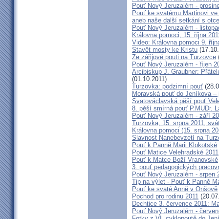
Pouť Nový Jeruzalém - prosin
Pouť ke svatému Martinovi ve 
aneb naše další setkání s ot
Pouť Nový Jeruzalém - listopa
Královna pomoci, 15. října 20
Video: Královna pomoci 9. říjn
Stavět mosty ke Kristu
(17.10.
Ze zářijové pouti na Turzovce
Pouť Nový Jeruzalém - říjen 2
Arcibiskup J. Graubner: Přáte
(01.10.2011)
Turzovka: podzimní pouť
(28.0
Moravská pouť do Jeníkova – j
Svatováclavská pěší pouť Vel
8. pěší smírná pouť P.MUDr. 
Pouť Nový Jeruzalém - září 2
Turzovka, 15. srpna 2011, sv
Královna pomoci (15. srpna 2
Slavnost Nanebevzetí na Tur
Pouť k Panně Marii Klokotské
Pouť Matice Velehradské 2011
Pouť k Matce Boží Vranovské
3. pouť pedagogických praco
Pouť Nový Jeruzalém - srpen 
Tip na výlet - Pouť k Panně M
Pouť ke svaté Anně v Onšově
Pochod pro rodinu 2011
(20.07
Dechtice 3. července 2011: Ma
Pouť Nový Jeruzalém - červen
Fotky z VI. cyklopoutě do Jen