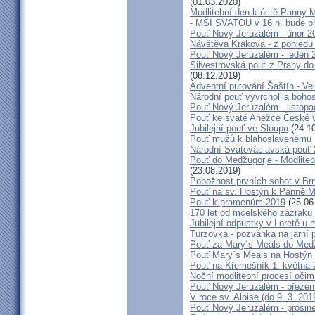
(01.03.2020)
Modlitební den k úctě Panny M
- MŠI SVATOU v 16 h. bude p
Pouť Nový Jeruzalém - únor 2
Návštěva Krakova - z pohledu
Pouť Nový Jeruzalém - leden 
Silvestrovská pouť z Prahy do
(08.12.2019)
Adventní putování Šaštín - Ve
Národní pouť vyvrcholila boho
Pouť Nový Jeruzalém - listop
Pouť ke svaté Anežce České 
Jubilejní pouť ve Sloupu
(24.10
Pouť mužů k blahoslavenému
Národní Svatováclavská pouť
Pouť do Medžugorje - Modliteb
(23.08.2019)
Pobožnost prvních sobot v Brně
Pouť na sv. Hostýn k Panně Ma
Pouť k pramenům 2019
(25.06
170 let od mcelského zázraku
Jubilejní odpustky v Loretě u 
Turzovka - pozvánka na jarní p
Pouť za Mary´s Meals do Med
Pouť Mary´s Meals na Hostýn
Pouť na Křemešník 1. května 
Noční modlitební procesí očim
Pouť Nový Jeruzalém - březen
V roce sv. Aloise (do 9. 3. 201
Pouť Nový Jeruzalém - prosin