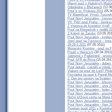
Hlavní pouť v Hubokých Mašův
Odpoledne v Břežanech
(12.06
Pouť k sv. Prokopu 2011
(05.0
TV Magnificat: Výročí Turzov
Pouť Nový Jeruzalém - červen
VII. Pěší pouť Praha - Jeníkov 
Z Vranova do Kostelmí Vydří -
Pouť na Křemešník v neděli 2
Z Kobylí do Žarošic
(13.05.201
Pouť Nový Jeruzalém - květen
Jarní pouť na Turzovce – hora
28-29.5.2011
(07.05.2011)
Moravský Krumlov - pouť na F
Poutě v Hejnicích
(30.04.2011)
Jablonné v Podještědí - progr
Pouť SFŘ do Říma
(15.04.201
Pouť Nový Jeruzalém - duben
Pouť pekařů, cukrářů a ctitel
Vlakem na pouť do Lurd? Přide
Pozvánka na pouť k Panně Mar
2. Den pro seniory na Svaté
Pouť Nový Jeruzalém - březen
Pouť Nový Jeruzalém - únor 2
Pouť Nový Jeruzalém - leden 
Pouť Nový Jeruzalém - prosin
Noční křížová cesta na Maria 
Pouť Nový Jeruzalém - listop
Pouť Nový Jeruzalém - říjen 2
Program poutí 2011 v Kosteln