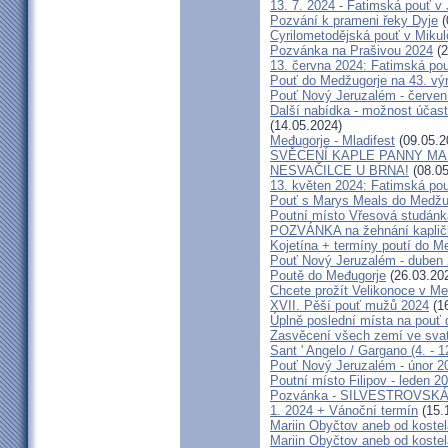
13. 7. 2024 - Fatimská pouť v J
Pozvání k prameni řeky Dyje
(
Cyrilometodějská pouť v Mikul
Pozvánka na Prašivou 2024
(2
13. června 2024: Fatimská pouť
Pouť do Medžugorje na 43. výro
Pouť Nový Jeruzalém - červen
Další nabídka - možnost účast
(14.05.2024)
Međugorje - Mladifest
(09.05.2
SVĚCENÍ KAPLE PANNY MAR
NESVAČILCE U BRNA!
(08.05
13. květen 2024: Fatimská pouť
Pouť s Marys Meals do Medžug
Poutní místo Vřesová studánk
POZVÁNKA na žehnání kapličk
Kojetína + termíny poutí do M
Pouť Nový Jeruzalém - duben
Poutě do Međugorje
(26.03.20
Chcete prožít Velikonoce v M
XVII. Pěší pouť mužů 2024
(16
Úplně poslední místa na po
Zasvěcení všech zemí ve svat
Sant ' Angelo / Gargano (4. - 1
Pouť Nový Jeruzalém - únor 2
Poutní místo Filipov - leden 2
Pozvánka - SILVESTROVSKÁ
1. 2024 + Vánoční termín
(15.
Mariin Obyčtov aneb od kostel
Mariin Obyčtov aneb od kostel