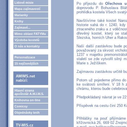
Lidové misie
Po příjezdu do
Ořechova u
doprovodu P. Bohuslava Blá
Mapa zajímavostí
prohlídka kostela Všech svatý
Marianky
Navštívíme také kostel Nar
Knihy
historie sahá do r. 1240, kd
Zajímavé...
ztraceného zraku a z vděčnost
dřevěný kostel, který se st
Mimo oblast FATYMu
Slezska, horních Uher a Rako
Výzdoba kostelů
Naší další zastávkou bude 
O nás a kontakty
považovaný za skvost vrcholov
1237 v majetku premonstráts
Personalizace
staletí se zde vytvořil silný 
Marie s Ježíškem.
15 nejčtenějších
Zajímavou zastávkou určitě bu
AMIMS.net
Potom už pojedeme přímo d
nabízí:
ke svátosti smíření. V 18 h 
chrámu, kterou bude celebrova
Hlavní strana
apoštolát A.M.I.M.S.
Předpokládaný návrat je ve 22
Knihovna on-line
Příspěvek na cestu činí 250 K
Comicsy
Objednávky knih
Přihlášky na pouť přijímáme 
křížovnická 26, 669 02 Znojmo
TV-MIS.cz
e-mail: eva.balikova@seznam