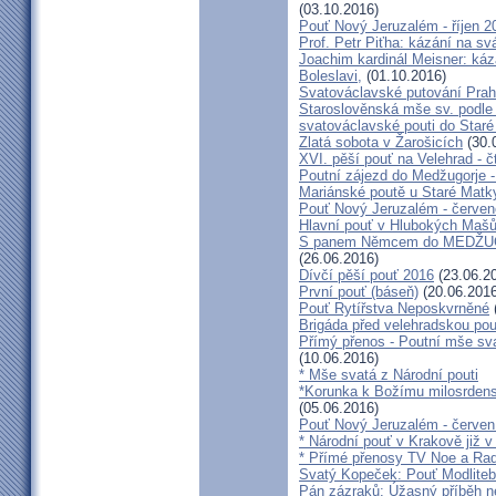
(03.10.2016)
Pouť Nový Jeruzalém - říjen 2
Prof. Petr Piťha: kázání na s
Joachim kardinál Meisner: káz
Boleslavi,
(01.10.2016)
Svatováclavské putování Praho
Staroslověnská mše sv. podle t
svatováclavské pouti do Staré
Zlatá sobota v Žarošicích
(30.
XVI. pěší pouť na Velehrad - č
Poutní zájezd do Medžugorje -
Mariánské poutě u Staré Matk
Pouť Nový Jeruzalém - červe
Hlavní pouť v Hlubokých Maš
S panem Němcem do MEDŽUG
(26.06.2016)
Dívčí pěší pouť 2016
(23.06.2
První pouť (báseň)
(20.06.2016
Pouť Rytířstva Neposkvrněné
Brigáda před velehradskou pou
Přímý přenos - Poutní mše sva
(10.06.2016)
* Mše svatá z Národní pouti
*Korunka k Božímu milosrdenst
(05.06.2016)
Pouť Nový Jeruzalém - červen
* Národní pouť v Krakově již v
* Přímé přenosy TV Noe a Rad
Svatý Kopeček: Pouť Modliteb
Pán zázraků: Úžasný příběh n