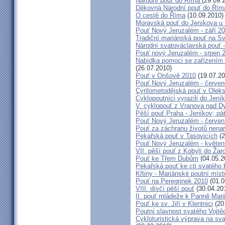
Národní pouť do Říma
(29.09.
Děkovná Národní pouť do Řím
O cestě do Říma
(10.09.2010)
Moravská pouť do Jeníkova u
Pouť Nový Jeruzalém - září 2
Tradiční mariánská pouť na S
Národní svatováclavská pouť 
Pouť nový Jeruzalém - srpen 
Nabídka pomoci se zařízením pě
(26.07.2010)
Pouť v Onšově 2010
(19.07.20
Pouť Nový Jeruzalém - červe
Cyrilometodějská pouť v Olek
Cyklopoutníci vyrazili do Jení
V. cyklopouť z Vranova nad D
Pěší pouť Praha - Jeníkov; pá
Pouť Nový Jeruzalém - červen
Pouť za záchranu životů nena
Pekařská pouť v Tasovicích
(2
Pouť Nový Jeruzalém - květen
VII. pěší pouť z Kobylí do Žar
Pouť ke Třem Dubům
(04.05.2
Pekařská pouť ke cti svatého
Křtiny - Mariánské poutní míst
Pouť na Peregrinek 2010
(01.0
VIII. dívčí pěší pouť
(30.04.20
II. pouť mládeže k Panně Mari
Pouť ke sv. Jiří v Klentnici
(20
Poutní slavnost svatého Vojtě
Cykloturistická výprava na sv