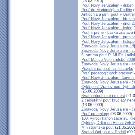
(23.03.2010)
Pouť Nový Jeruzalém - duben
Pouť do Mariánských Radčic
(
Antiochia a jarní pouť v Bratře
Pouť Nový Jeruzalém - březen
Pouť Nový Jeruzalém - únor 2
Pouť Nový Jeruzalém - leden
(
Poutní písně - Láska zůstává
(
Pouť Nový Jeruzalém - prosin
Pouť Nový Jeruzalém - listop
Zpravodaj Nový Jeruzalém - ří
Zpravodaj Nový Jeruzalém - zá
6. smírná pouť P. MUDr. Ladis
Pouť Matice Velehradské 2009
Zpravodaj Nový Jeruzalém - s
Pozvání na pouť na Turzovku
Pouť pedagogických pracovník
Pouť Nový Jeruzalém- červen
Zpravodaj Nový Jeruzalém - č
Cyklopouť Vranov nad Dyjí - Je
(26.06.2009)
Svatoantonínské procesí
(21.0
2.celostátní pouť kruciáty n
(13.06.2009)
Zpravodaj Nový Jeruzalém - č
Pouť pro chlapy
(03.06.2009)
100. výročí kanonizace sv. K
Cyklovyjíždka do Hlubokých 
Ministrantská pouť
(21.05.2009
Svatodušní pouť v Podolí
(09.