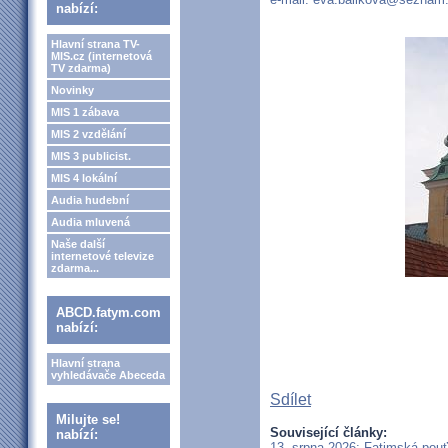
nabízí:
Hlavní strana TV-
MIS.cz (internetová
TV zdarma)
Novinky
MIS 1 zábava
MIS 2 vzdělání
MIS 3 publicist.
MIS 4 lokální
Audia hudební
Audia mluvená
Naše další
internetové televize
zdarma...
ABCD.fatym.com
nabízí:
Hlavní strana
vyhledávače Abeceda
Sdílet
Milujte se!
Související články:
nabízí:
13. srpna 2026: Fatimská pou