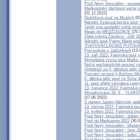
Pouť Nový Jeruzalém - prosin
Medjugorský duchovní večer v 
(02.12.2022)
Dušičková pouť ve Mcelích
(03
Národní Svatováclavská pouť 
Ještě jsou poslední volná míst
Meals do MEDŽUGORJE
(25.
Zlatá sobota Žarošice - Září 2
Národní pouť Panny Marie sed
SVATOVÁCLAVSKÉ PUTOVÁN
Porciunkule v Jablunkově
(13.
13. září 2022: Fatimská pouť v 
Mimořádná výzva otce Marka - 
Noční eucharistické procesí n
Ohlédnutí za II. dětskou pěší 
Pozvání na pouť k Božímu Mil
II. dětská pěší pouť ze Štítar
11. pouť přátel Likvidace Lepry
13. července 2022: Fatimská po
Aktualizováno 28. 6. - VL
(27.06.2022)
S panem Janem Němcem opět 
13. června 2022: Fatimská pouť
13. květen 2022: Fatimská pouť
Pouť Nový Jeruzalém - duben
Pouť do Medjugorje 2022
(30.0
Pouť Nový Jeruzalém - březen
Pouť Nový Jeruzalém - únor 2
Pouť Nový Jeruzalém - leden 
Pouť Nový Jeruzalém - prosin