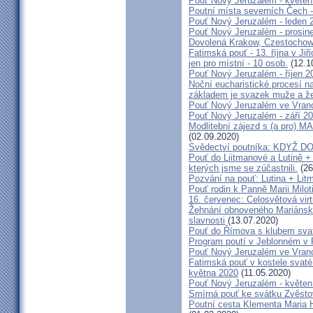
Pouť Nový Jeruzalém - květen
Poutní místa severních Čech -
Pouť Nový Jeruzalém - leden 
Pouť Nový Jeruzalém - prosin
Dovolená Krakow, Czestochow
Fatimská pouť - 13. října v Ji
jen pro místní - 10 osob.
(12.1
Pouť Nový Jeruzalém - říjen 2
Noční eucharistické procesí n
základem je svazek muže a ž
Pouť Nový Jeruzalém ve Vran
Pouť Nový Jeruzalém - září 2
Modlitební zájezd s (a pro
(02.09.2020)
Svědectví poutníka: KDYŽ 
Pouť do Liitmanové a Lutině + 
kterých jsme se zúčastnili.
(26
Pozvání na pouť: Lutina + Lit
Pouť rodin k Panně Marii Milot
16. červenec: Celosvětová virt
Žehnání obnoveného Mariánské
slavnosti
(13.07.2020)
Pouť do Římova s klubem sva
Program poutí v Jeblonném v 
Pouť Nový Jeruzalém ve Vran
Fatimská pouť v kostele svaté 
května 2020
(11.05.2020)
Pouť Nový Jeruzalém - květen
Smírná pouť ke svátku Zvěsto
Poutní cesta Klementa Maria 