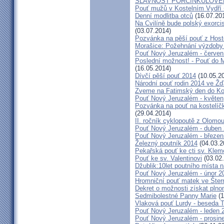
SLAVNOST PORCINKULOVÉ
Pouť mužů v Kostelním Vydří 
Denní modlitba otců
(16.07.20
Na Cvilíně bude polský exorci
(03.07.2014)
Pozvánka na pěší pouť z Hos
Morašice: Požehnání výzdoby
Pouť Nový Jeruzalém - červen
Poslední možnost! - Pouť do M
(16.05.2014)
Dívčí pěší pouť 2014
(10.05.2
Národní pouť rodin 2014 ve Ž
Zveme na Fatimský den do Koc
Pouť Nový Jeruzalém - květen
Pozvánka na pouť na kostelíč
(29.04.2014)
II. ročník cyklopoutě z Olomo
Pouť Nový Jeruzalém - duben
Pouť Nový Jeruzalém - březen
Železný poutník 2014
(04.03.2
Pekařská pouť ke cti sv. Kle
Pouť ke sv. Valentinovi
(03.02
Džublik:10let poutního místa n
Pouť Nový Jeruzalém - únor 2
Hromniční pouť matek ve Šter
Dekret o možnosti získat plno
Sedmibolestné Panny Marie
(1
Vlaková pouť Lurdy - beseda 
Pouť Nový Jeruzalém - leden 
Pouť Nový Jeruzalém - prosin