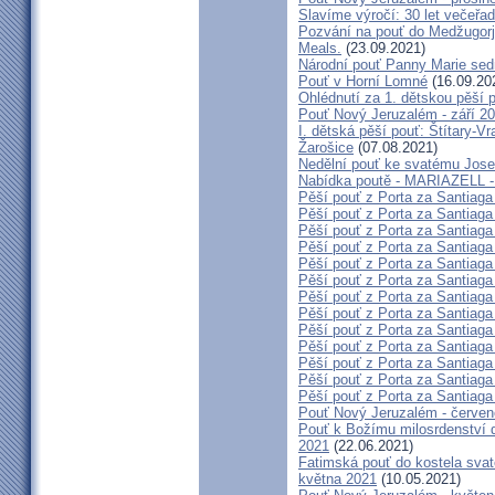
Slavíme výročí: 30 let večeřad
Pozvání na pouť do Medžugorje
Meals.
(23.09.2021)
Národní pouť Panny Marie sed
Pouť v Horní Lomné
(16.09.20
Ohlédnutí za 1. dětskou pěší p
Pouť Nový Jeruzalém - září 2
I. dětská pěší pouť: Štítary-V
Žarošice
(07.08.2021)
Nedělní pouť ke svatému Jose
Nabídka poutě - MARIAZELL -
Pěší pouť z Porta za Santiaga
Pěší pouť z Porta za Santiaga
Pěší pouť z Porta za Santiaga
Pěší pouť z Porta za Santiaga
Pěší pouť z Porta za Santiaga
Pěší pouť z Porta za Santiaga
Pěší pouť z Porta za Santiaga
Pěší pouť z Porta za Santiaga
Pěší pouť z Porta za Santiaga
Pěší pouť z Porta za Santiaga
Pěší pouť z Porta za Santiaga
Pěší pouť z Porta za Santiaga
Pěší pouť z Porta za Santiaga
Pouť Nový Jeruzalém - červe
Pouť k Božímu milosrdenství do
2021
(22.06.2021)
Fatimská pouť do kostela svaté
května 2021
(10.05.2021)