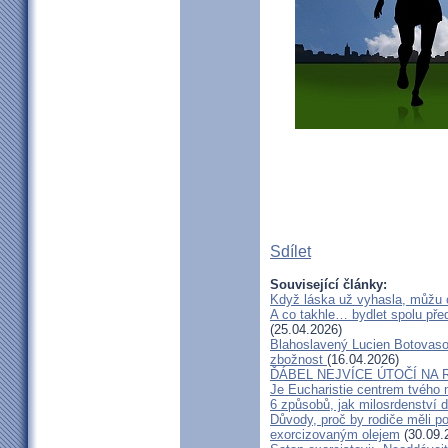
Sdílet
Související články:
Když láska už vyhasla, můžu 
A co takhle… bydlet spolu pře
(25.04.2026)
Blahoslavený Lucien Botovasoa
zbožnost
(16.04.2026)
ĎÁBEL NEJVÍCE ÚTOČÍ NA R
Je Eucharistie centrem tvého 
6 způsobů, jak milosrdenství d
Důvody, proč by rodiče měli 
exorcizovaným olejem
(30.09.