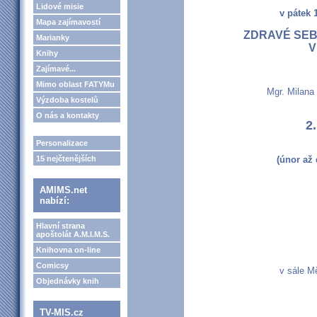
Lidové misie
v pátek 
Mapa zajímavostí
ZDRAVÉ SEB
Marianky
V
Knihy
Zajímavé...
Mimo oblast FATYMu
Mgr. Milana
Výzdoba kostelů
O nás a kontakty
2.
Personalizace
15 nejčtenějších
(únor až 
AMIMS.net
nabízí:
Hlavní strana
apoštolát A.M.I.M.S.
Knihovna on-line
Comicsy
v sále M
Objednávky knih
TV-MIS.cz