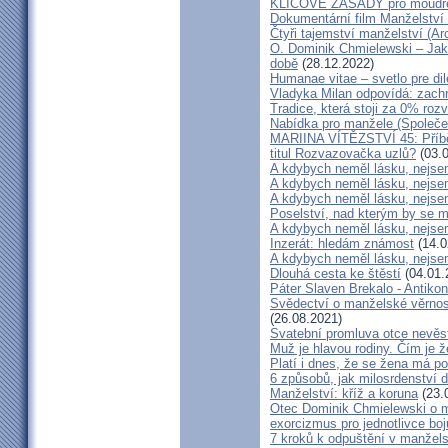
KLÍČOVÉ ZÁSADY pro moudré
Dokumentární film Manželství 
Čtyři tajemství manželství (Ar
O. Dominik Chmielewski – Jak 
době
(28.12.2022)
Humanae vitae – svetlo pre di
Vladyka Milan odpovídá: zachr
Tradice, která stoji za 0% roz
Nabídka pro manžele (Společen
MARIINA VÍTĚZSTVÍ 45: Příbě
titul Rozvazovačka uzlů?
(03.0
A kdybych neměl lásku, nejsem
A kdybych neměl lásku, nejsem
A kdybych neměl lásku, nejsem
Poselství, nad kterým by se 
A kdybych neměl lásku, nejsem
Inzerát: hledám známost
(14.0
A kdybych neměl lásku, nejsem
Dlouhá cesta ke štěstí
(04.01.
Páter Slaven Brekalo - Antiko
Svědectví o manželské věrnost
(26.08.2021)
Svatební promluva otce nevěs
Muž je hlavou rodiny. Čím je 
Platí i dnes, že se žena má 
6 způsobů, jak milosrdenství d
Manželství: kříž a koruna
(23.
Otec Dominik Chmielewski o m
exorcizmus pro jednotlivce boj
7 kroků k odpuštění v manžels