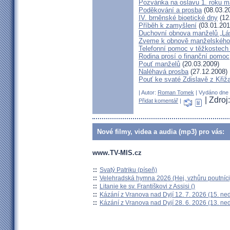
Pozvánka na oslavu 1. roku m
Poděkování a prosba
(08.03.2
IV. brněnské bioetické dny
(12
Příběh k zamyšlení
(03.01.201
Duchovní obnova manželů „Lás
Zveme k obnově manželského 
Telefonní pomoc v těžkostech 
Rodina prosí o finanční pomoc
Pouť manželů
(20.03.2009)
Naléhavá prosba
(27.12.2008)
Pouť ke svaté Zdislavě z Křiž
| Autor:
Roman Tomek
| Vydáno dne 0
| Zdroj:
Přidat komentář
|
Nové filmy, videa a audia (mp3) pro vás:
www.TV-MIS.cz
::
Svatý Patriku (píseň)
::
Velehradská hymna 2026 (Hej, vzhůru poutníci
::
Litanie ke sv. Františkovi z Assisi ()
::
Kázání z Vranova nad Dyjí 12. 7. 2026 (15. ne
::
Kázání z Vranova nad Dyjí 28. 6. 2026 (13. ne