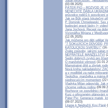
Satan exorcistovi: „Neoddávejt
(03.09.2025)
PÁTER PIO – ROZVOD JE 
NENECHTE ĎÁBLA UKRADNOU
průvodce rodičů k posvěcení p
Jak se Bůh stará (skutečný př
P. Dominik Chmielewski: Sex 
budování pravé lásky (+ video
Jana Jochová: Recept na dobr
Vizionářka Mirjana z Medžugorj
(12.05.2025)
Jak můžeme pro děti udělat Ve
"7 ŠOKUJÍCÍCH DŮVODŮ, P
KATOLICKOU SVATBU !"
(16.
Znáte způsoby, jakými satan n
NEPŘÁTELÉ MANŽELSTVÍ
(2
Sedm dobrých zvyků pro šťas
O manželské věrnosti
(11.01.2
Marnotratné dítě a zbytek rodi
Nová kniha nakladatelství ZAC
a v modlitbě za naše milované, k
Teoložka, manželka a máma A
sjednocujícím momentem
(22.
Vladyka Milan odpovídá: Jak r
chceme velkou rodinu
(09.09.2
Rozhovor ve zpovědnici (man
Kurz o přirozeném plánování r
Páter Pio: Generace matek, kt
(09.07.2023)
Litanie k Nejdražší Krvi Páně
(