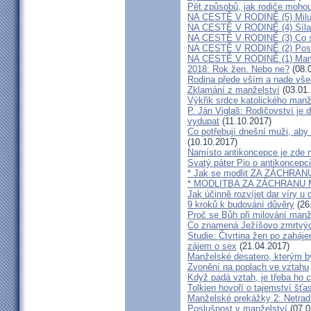
Pět způsobů, jak rodiče mohou
NA CESTĚ V RODINĚ (5) Milu
NA CESTĚ V RODINĚ (4) Síla
NA CESTĚ V RODINĚ (3) Co s
NA CESTĚ V RODINĚ (2) Poslo
NA CESTĚ V RODINĚ (1) Manž
2018: Rok žen. Nebo ne?
(08.
Rodina přede vším a nade vš
Zklamání z manželství
(03.01.
Výkřik srdce katolického manž
P. Ján Viglaš: Rodičovství je 
vydupat
(11.10.2017)
Co potřebují dnešní muži, aby
(10.10.2017)
Namísto antikoncepce je zde mi
Svatý páter Pio o antikoncepci
* Jak se modlit ZA ZÁCHRA
* MODLITBA ZA ZÁCHRANU
Jak účinně rozvíjet dar víry u 
9 kroků k budování důvěry
(26
Proč se Bůh při milování man
Co znamená Ježíšovo zmrtvých
Studie: Čtvrtina žen po zaháje
zájem o sex
(21.04.2017)
Manželské desatero, kterým by
Zvonění na poplach ve vztahu
Když padá vztah, je třeba ho c
Tolkien hovoří o tajemství šť
Manželské prekážky 2: Netrad
Poslušnost v manželství
(07.0