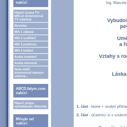
nabízí:
Ing. Marcela
Hlavní strana TV-
MIS.cz (internetová
TV zdarma)
Vybudov
pe
Novinky
MIS 1 zábava
Umě
MIS 2 vzdělání
a ř
MIS 3 publicist.
MIS 4 lokální
Vztahy s ro
Audia hudební
Audia mluvená
Naše další
internetové televize
Láska 
zdarma...
ABCD.fatym.com
nabízí:
Hlavní strana
1. část
- teorie + osobní příkla
vyhledávače Abeceda
2. část
- účastníci si v soukro
Milujte se!
nabízí: