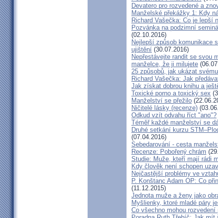
Devatero pro rozvedené a zn
Manželské překážky 1: Kdy n
Richard Vašečka: Co je lepší 
Pozvánka na podzimní seminá
(02.10.2016)
Nejlepší způsob komunikace s
ujištění
(30.07.2016)
Nepřestávejte randit se svou 
manželce, že ji milujete
(06.07
25 způsobů, jak ukázat svému
Richard Vašečka: Jak předávat
Jak získat dobrou knihu a ješt
Toxické porno a toxický sex
(3
Manželství se přežilo
(22.06.2
Ničitelé lásky (recenze)
(03.06
Odkud vzít odvahu říct "ano"?
Téměř každé manželství se dá
Druhé setkání kurzu STM–Plodn
(07.04.2016)
Sebedarování - cesta manžels
Recenze: Pobořený chrám
(29
Studie: Muže, kteří mají rádi
Kdy člověk není schopen uzav
Nejčastější problémy ve vztah
P. Konštanc Adam OP: Co přin
(11.12.2015)
Jednota muže a ženy jako ob
Myšlienky, ktoré mladé páry je
Co všechno mohou rozvedení p
Poradna Ruth Třebíč: Jak mít 