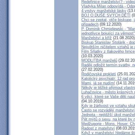
Redefinice manželství? - vide
Vladyka Milan odpovídá - Odp
4 vrstvy manželské lásky
(13.
BOJ O DUŠE SVÝCH DĚTÍ
(0
Chci se zeptat, otče biskupe, 
případech
(09.12.2020)
P. Dominik Chmielewski - "Man
jednotlivce bojující za věrnost"
Manželství a kříž
(21.08.2020)
Biskup Stanislav Stolárik - do
Největším ničitelem vztahů je 
Film Sňatky z tlakového hrnce
(10.03.2020)
MODLITBA manželů
(29.02.20
Raději odložit termín svatby, 
(27.02.2020)
Rodičovské prokletí
(25.01.20
Katolický psychiatr: 12 rad pr
Mami, já se nudím!
(14.11.201
Někdy je těžké přijmout vlastní
Luhačovice - město krásných 
6 věcí, které se Vaše děti na
(04.10.2019)
Kdy je žárlivost ve vztahu s
Často se rozvádějí manželství,
Jednota - nejtěžší úkol manžel
Pět mýtů o sexu, na které by
Medžugorje - Mons. Hoser: Chra
Radost z mateřství
(08.03.201
Když v manželství hledáme ště