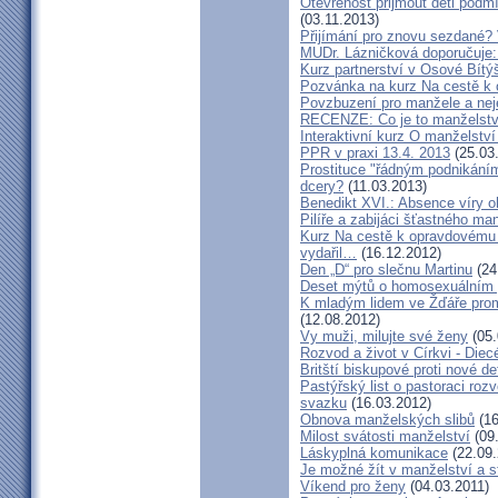
Otevřenost přijmout děti podm
(03.11.2013)
Přijímání pro znovu sezdané? 
MUDr. Lázničková doporučuje:
Kurz partnerství v Osové Bítý
Pozvánka na kurz Na cestě k 
Povzbuzení pro manžele a nej
RECENZE: Co je to manželstv
Interaktivní kurz O manželství
PPR v praxi 13.4. 2013
(25.03
Prostituce "řádným podnikání
dcery?
(11.03.2013)
Benedikt XVI.: Absence víry o
Pilíře a zabijáci šťastného ma
Kurz Na cestě k opravdovému 
vydařil…
(16.12.2012)
Den „D“ pro slečnu Martinu
(24
Deset mýtů o homosexuálním 
K mladým lidem ve Žďáře prom
(12.08.2012)
Vy muži, milujte své ženy
(05.
Rozvod a život v Církvi - Diec
Britští biskupové proti nové d
Pastýřský list o pastoraci roz
svazku
(16.03.2012)
Obnova manželských slibů
(16
Milost svátosti manželství
(09.
Láskyplná komunikace
(22.09.
Je možné žít v manželství a 
Víkend pro ženy
(04.03.2011)