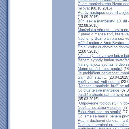
Cílem manželského života nen
milovat
(08.10.2015)
Petrův nástupce urychlil a zj
(19.09.2015)
Bůh, sex a manželství 10. díl
(02.09.2015)
Manželská věrnost – sex a co 
7 pravd o manželství, které v
Nádherný Boží plán pro sex v
Věřící rodina z Brna-Bystrce 
První kroky duchovního doprov
(23.07.2015)
Německý laik ve své knize há
Během synody budou svatořečen
Na signály.cz vychází video s
Máme se rádi i bez papíru!
(18
Je prohlášení neplatnosti manž
Sám Bůh stačí ...
(28.04.2015
Vidět víc než vidí ostatní
(23.0
„Nesnesu manžele, kteří se milu
Co dlužíte své manželce
(07.0
Jestliže chcete dát správný rám
(05.03.2015)
"Odpovědné rodičovství" v do
Nevěra nezačíná v posteli
(27.
Exkluzivní host na svatbě
(27.
Co jsme se naučili během prvn
Postní duchovní obnova manž
Duchovní seminář pro manžel