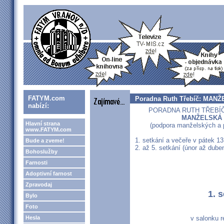
FATYM.com
Poradna Ruth Třebíč: MAN
nabízí:
PORADNA RUTH TŘEBÍČ V
MANŽELSKÁ 
Hlavní strana
(podpora manželských a 
www.FATYM.com
1. setkání a večeře v pátek 13
Bude a zveme!
2. až 5. setkání (únor až dube
Bohoslužby
Farnosti
Adoptivní farnost
Zpravodaj
1. 
Bylo
Foto
Hesla
v salonku r