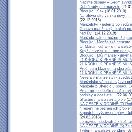
Naplňte džbány – Sedm zvyklo
Dobré rady pro manžele
(21.01
Blogující: Sex
(18.01.2019)
Na Slovensku vzniká nový fil
(22.12.2018)
Manželství - jeden z pohledů n
Obnova manželských slibů na 
nad Dyjí
(14.12.2018)
Manželé, jak je možné, že jste
Blogující: Manželská cenzura
O. Marian Kuffa – o manželst
Když se ze sexu stane nezbyt
Blogující: Můj manžel - jiným
21 KROKŮ K PEVNĚJŠÍMU M
21 KROKŮ K PEVNĚJŠÍMU M
Proč jsem bláznem a chci zůst
21 KROKŮ K PEVNĚJŠÍMU M
Nevěra v manželství - svědect
Manželská věrnost - výzva ne
Manželé z Uherčic v pořadu Č
Prosíme, podpořte manželství m
podpisy a odešlete...
(22.06.20
Šťastné manželství a bible
(17
NA CESTĚ V RODINĚ (7) Rodiče
4 řešení nejběžnějších problé
5 postních výzev pro páry: Do
(24.02.2018)
Je rozvod neodvratná záležito
NA CESTĚ V RODINĚ (6) Za d
Týden manželství ve Zlíně
(07