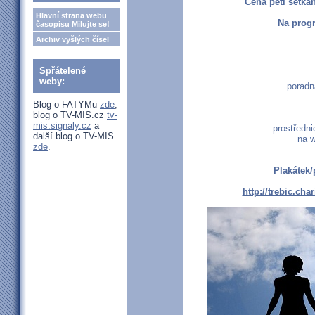
Cena pěti setká
Hlavní strana webu
Na progr
časopisu Milujte se!
Archiv vyšlých čísel
Spřátelené
weby:
poradn
Blog o FATYMu
zde
,
blog o TV-MIS.cz
tv-
mis.signaly.cz
a
prostředni
další blog o TV-MIS
na
w
zde
.
Plakátek/
http://trebic.cha