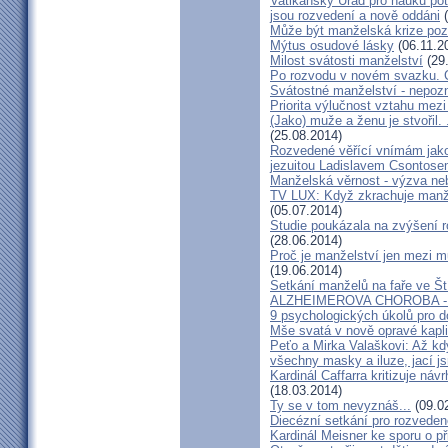
Vatikánský Úřad pro nauku potv
jsou rozvedení a nově oddáni
(
Může být manželská krize poz
Mýtus osudové lásky
(06.11.2
Milost svátosti manželství
(29
Po rozvodu v novém svazku. C
Svátostné manželství - nepoz
Priorita výlučnost vztahu mezi
(Jako) muže a ženu je stvořil.
(25.08.2014)
Rozvedené věřící vnímám jako
jezuitou Ladislavem Csontos
Manželská věrnost - výzva ne
TV LUX: Když zkrachuje manžel
(05.07.2014)
Studie poukázala na zvýšení r
(28.06.2014)
Proč je manželství jen mezi m
(19.06.2014)
Setkání manželů na faře ve Št
ALZHEIMEROVA CHOROBA - d
9 psychologických úkolů pro d
Mše svatá v nově opravé kapl
Peťo a Mirka Valaškovi: Až kd
všechny masky a iluze, jací j
Kardinál Caffarra kritizuje ná
(18.03.2014)
Ty se v tom nevyznáš...
(09.0
Diecézní setkání pro rozveden
Kardinál Meisner ke sporu o př