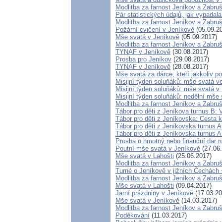
Modlitba za farnost Jeníkov a Zabru
Pár statistických údajů, jak vypada
Modlitba za farnost Jeníkov a Zabru
Požární cvičení v Jeníkově
(05.09.2
Mše svatá v Jeníkově
(05.09.2017)
Modlitba za farnost Jeníkov a Zabru
TYNAF v Jeníkově
(30.08.2017)
Prosba pro Jeníkov
(29.08.2017)
TYNAF v Jeníkově
(28.08.2017)
Mše svatá za dárce, kteří jakkoliv po
Misijní týden soluňáků: mše svatá v
Misijní týden soluňáků: mše svatá 
Misijní týden soluňáků: nedělní mše
Modlitba za farnost Jeníkov a Zabru
Tábor pro děti z Jeníkova turnus B: 
Tábor pro děti z Jeníkovska: Cesta k
Tábor pro děti z Jeníkovska turnus A
Tábor pro děti z Jeníkovska turnus A
Prosba o hmotný nebo finanční dar na
Poutní mše svatá v Jeníkově
(27.06
Mše svatá v Lahošti
(25.06.2017)
Modlitba za farnost Jeníkov a Zabru
Turné o Jeníkově v jižních Čechách 
Modlitba za farnost Jeníkov a Zabru
Mše svatá v Lahošti
(09.04.2017)
Jarní prázdniny v Jeníkově
(17.03.20
Mše svatá v Jeníkově
(14.03.2017)
Modlitba za farnost Jeníkov a Zabru
Poděkování
(11.03.2017)