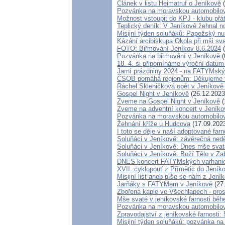
Článek v listu Heimatruf o Jeníkově
(
Pozvánka na moravskou automobilov
Možnost vstoupit do KPJ - klubu přá
Teplický deník: V Jeníkově žehnal n
Misijní týden soluňáků: Papežský nu
Kázání arcibiskupa Okola při mši sv
FOTO: Biřmování Jeníkov 8.6.2024
(
Pozvánka na biřmování v Jeníkově
(
18. 4. si připomínáme výroční datum
Jarní prázdniny 2024 - na FATYMsk
ČSOB pomáhá regionům: Děkujeme 
Ráchel Skleničková opět v Jeníkově
Gospel Night v Jeníkově
(26.12.2023
Zveme na Gospel Night v Jeníkově
(
Zveme na adventní koncert v Jeníko
Pozvánka na moravskou automobilov
Žehnání kříže u Hudcova
(17.09.202
I toto se děje v naší adoptované farn
Soluňáci v Jeníkově: závěrečná ned
Soluňáci v Jeníkově: Dnes mše svatá
Soluňáci v Jeníkově: Boží Tělo v Z
DNES koncert FATYMských varhanic
XVII. cyklopouť z Přímětic do Jeník
Misijní list aneb píše se nám z Jení
Jarňáky s FATYMem v Jeníkově
(27
Zbořená kaple ve Všechlapech - pro
Mše svaté v jeníkovské farnosti bě
Pozvánka na moravskou automobilov
Zpravodajství z jeníkovské farnosti: 
Misijní týden soluňáků: pozvánka na