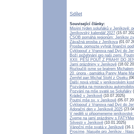
Sdílet
Související články:
Misijní týden soluňáků v Jeníkově: 
Jeníkovský kalendář 2027
(15.07.20
ČSOB pomáhá regionům: Jeníkov zvít
Závažná prosba z Jeníkova
(01.07.2
Prosba: pomozte vyhrát finanční podp
Cyklopouť z Vranova nad Dyjí do Je
Boží požehnání pro naši zemi. Poutn
XXII. PĚŠÍ POUŤ Z PRAHY DO JE
Jarní prázdniny v Jeníkově
(18.02.20
Rozloučili jsme se bratrem Michalem
20. února - památka Panny Marie Ma
Zemřel pan Michal Stohl z Oseku
(0
Další nová vitráž v jeníkovském kos
Pozvánka na moravskou automobilov
Pozvání na mše svaté se Soluňáky
(
Krádež v Jeníkově
(10.07.2025)
Poutní mše sv. v Jeníkově
(05.07.20
Cyklopouť z Vranova nad Dyjí do Je
Adorační den v Jeníkově 2025
(23.04
V neděli si připomeneme jeníkovské 
Zveme na jarní prázdniny s FATYMe
Silvestr v Jeníkově
(10.01.2025)
Vánoční mše svatá v Jeníkově
(16.1
Prosíme, hlasujte pro Jeníkov - hla