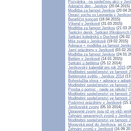
Pozvánka - na společnou akci v Jen
Adorační den - Jeníkov
(20.04.2015)
Modlitba za farnost Jeníkov
(20.04.2
Opraví sochu sv.Leonarda v Jeníkov
Benefiční koncert
(18.04.2015)
Víkend v Jeníkově
(31.03.2015)
Modlitba za farnost Jeníkov
(21.03.2
Teplický deník: Setkání tříkrálovýc
Setkání koledníků v Duchově
(26.02
Mše svatá v Jeníkově
(19.02.2015)
Adorace + modlitba za farnost Jen
Jarní prázdniny v Jeníkově
(03.02.20
Modlitba za farnost Jeníkov
(24.01.2
Betlém v Jeníkově
(14.01.2015)
Setkání u betléma
(25.12.2014)
Jeníkovský kalendář pro rok 2015
(25
Modlitební společenství ve farnosti 
Betlémské světlo - Jeníkov 2014
(13
Bohoslužba slova + adorace v adopti
Modlitební společenství ve farnosti 
Prosba o pomoc - najde se někdo?
(3
Modlitební společenství ve farnosti 
Modlitební společenství ve farnosti 
Podzimní prázdniny v Jeníkově
(15.1
Jeníkovské zvony
(05.10.2014)
Opravené zvony jsou již ve věži jen
Žehnání opravených zvonů v Jeníko
Modlitební společenství ve farnosti 
Moravská pouť do Jeníkova, jet či ne
Žehnání zvonů v Jeníkově
(16.09.20