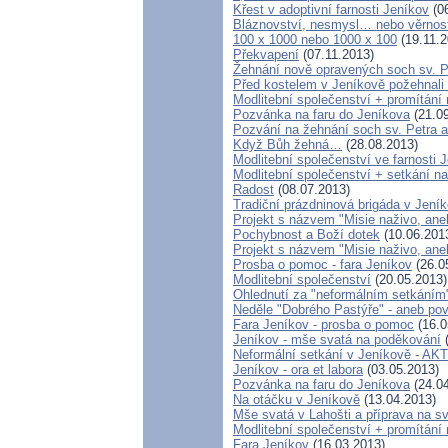
Křest v adoptivní farnosti Jeníkov
(06
Bláznovství, nesmysl… nebo věrnos
100 x 1000 nebo 1000 x 100
(19.11.2
Překvapení
(07.11.2013)
Žehnání nově opravených soch sv. P
Před kostelem v Jeníkově požehnal
Modlitební společenství + promítání 
Pozvánka na faru do Jeníkova
(21.09
Pozvání na žehnání soch sv. Petra 
Když Bůh žehná…
(28.08.2013)
Modlitební společenství ve farnosti 
Modlitební společenství + setkání na
Radost
(08.07.2013)
Tradiční prázdninová brigáda v Jení
Projekt s názvem "Misie naživo, aneb
Pochybnost a Boží dotek
(10.06.201
Projekt s názvem "Misie naživo, ane
Prosba o pomoc - fara Jeníkov
(26.0
Modlitební společenství
(20.05.2013)
Ohlednutí za "neformálním setkáním
Neděle "Dobrého Pastýře" - aneb pov
Fara Jeníkov - prosba o pomoc
(16.0
Jeníkov - mše svatá na poděkování
(
Neformální setkání v Jeníkově - 
Jeníkov - ora et labora
(03.05.2013)
Pozvánka na faru do Jeníkova
(24.04
Na otáčku v Jeníkově
(13.04.2013)
Mše svatá v Lahošti a příprava na sv
Modlitební společenství + promítání 
Fara Jeníkov
(16.03.2013)