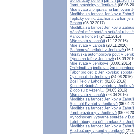
Bohoslužby během jarních prázdnin 
Jarní prázdniny v Jeníkově
(06.03.20
Mše svatá a příprava na biřmování 
Modlitba za farnost Jeníkov a Zabruš
Teplický deník: Záchrana varhan je z
Prosba
(08.02.2017)
Modlitba za farnost Jeníkov a Zabru
Vánoční mše svatá a setkání u betl
Vánoční koncert
(24.12.2016)
Mše svatá v Lahošti
(12.12.2016)
Mše svatá v Lahošti
(20.11.2016)
Potáborové setkání v Jeníkově
(16.1
Moravská automobilová pouť v Jení
Týden na faře v Jeníkově
(13.09.201
Mše svatá v Jeníkově
(30.08.2016)
Ohlédnutí za jeníkovským superdne
Tábor pro děti z Jeníkovska: sobota
Cyklopouť do Jeníkova
(24.06.2016)
Boží Tělo v Lahošti
(01.06.2016)
Koncert Spirituál kvintetu v Jeníkově
Z dopisu z vězení...
(04.05.2016)
Mše svatá v Lahošti
(26.04.2016)
Modlitba za farnost Jeníkov a Zabru
Spirituál Kvintet v Jeníkově
(06.04.2
Modlitba za farnost Jeníkov a Zabru
Jarní prázdniny v Jeníkově
(06.03.20
Vyhodnocení výtvarné soutěže v Du
Letní tábory pro děti a mládež z Jení
Modlitba za farnost Jeníkov a Zabru
Prodloužený víkend v Jeníkově
(21.0