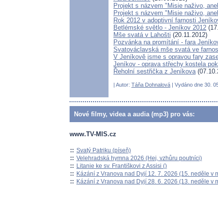
Projekt s názvem "Misie naživo, aneb
Projekt s názvem "Misie naživo, ane
Rok 2012 v adoptivní farnosti Jeníko
Betlémské světlo - Jeníkov 2012
(17
Mše svatá v Lahošti
(20.11.2012)
Pozvánka na promítání - fara Jeníko
Svatováclavská mše svatá ve farnos
V Jeníkově jsme s opravou fary zase 
Jeníkov - oprava střechy kostela pok
Řeholní sestřička z Jeníkova
(07.10.
| Autor:
Táňa Dohnalová
| Vydáno dne 30. 05
Nové filmy, videa a audia (mp3) pro vás:
www.TV-MIS.cz
::
Svatý Patriku (píseň)
::
Velehradská hymna 2026 (Hej, vzhůru poutníci)
::
Litanie ke sv. Františkovi z Assisi ()
::
Kázání z Vranova nad Dyjí 12. 7. 2026 (15. neděle v 
::
Kázání z Vranova nad Dyjí 28. 6. 2026 (13. neděle v 