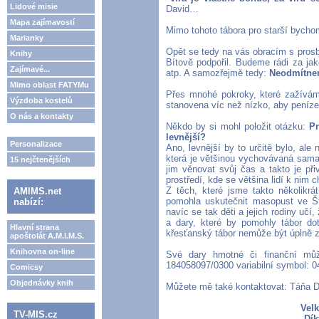
Lidové misie
David…
Mapa zajímavostí
Mimo tohoto tábora pro starší bychom 
Marianky
Opět se tedy na vás obracím s prosbo
Knihy
Bítově podpořil. Budeme rádi za jak
Zajímavé...
atp. A samozřejmě tedy:
Neodmítnem
Mimo oblast FATYMu
Přes mnohé pokroky, které zažíváme 
Výzdoba kostelů
stanovena víc než nízko, aby peníze
O nás a kontakty
Někdo by si mohl položit otázku:
Pr
levnější?
Personalizace
Ano, levnější by to určitě bylo, ale 
která je většinou vychovávaná sama 
15 nejčtenějších
jim věnovat svůj čas a takto je př
prostředí, kde se většina lidí k nim c
Z těch, které jsme takto několikrá
AMIMS.net
pomohla uskutečnit masopust ve Št
nabízí:
navíc se tak děti a jejich rodiny učí
a dary, které by pomohly tábor d
Hlavní strana
křesťanský tábor nemůže být úplně 
apoštolát A.M.I.M.S.
Knihovna on-line
Své dary hmotné či finanční můž
184058097/0300 variabilní symbol: 
Comicsy
Objednávky knih
Můžete mě také kontaktovat: Táňa D
Velk
TV-MIS.cz
Dík