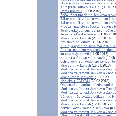
Ohlédnutí za moravskou automobilov
Klub přátel Jeníkova - KPJ
(03.10.20
Dárek pro Irču
(05.08.2018)
Začal tábor pro děti z Jeníkova a oko
Tábor pro děti z Jeníkova a okolí: ne
Tábor pro děti z Jeníkova a okolí ná
Prosba - napište svědectví souvisej
Jeníkovské varhany vyhrály - děkuje
Jeníkov v České televizi
(26.06.2018
Mše svatá v Lahošti
(21.06.2018)
Návštěva na Mírově
(10.06.2018)
XIII. cyklopouť do Jeníkova 2018 - 
Prosba: pomozte v posledních dnech 
kostela v Jeníkově
(11.05.2018)
Stráníci a Žalman v Jeníkově
(04.05
Velikonoční zpravodaj pro farnost J
Mše svatá v Lahošti
(16.04.2018)
Modlitba za farnost Jeníkov a Zabru
Modlitba za farnost Jeníkov a Zabru
Mše svatá v Jeníkově
(12.03.2018)
Nabídka z FATYMu
(28.02.2018)
Ohlédnutí za jarními prázdninami dět
Modlitba za farnost Jeníkov a Zabru
Modlitba za farnost Jeníkov a Zabru
Vánoční mše svatá a setkání nad P
Modlitba za farnost Jeníkov a Zabru
Mše svatá v Lahošti
(12.12.2017)
Zemřel Radek Tabáň z Jeníkova
(09.
Modlitba za farnost Jeníkov a Zabru
Mše svatá a dušičková pobožnost v