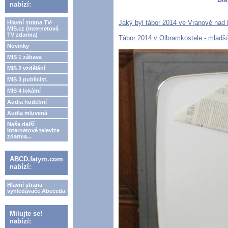
nabízí:
Jaký byl tábor 2014 ve Vranově nad
Hlavní strana TV-
MIS.cz (internetová
TV zdarma)
Tábor 2014 v Olbramkostele - mladší
Novinky
MIS 1 zábava
MIS 2 vzdělání
MIS 3 publicist.
MIS 4 lokální
Audia hudební
Audia mluvená
Naše další
internetové televize
zdarma...
ABCD.fatym.com
nabízí:
Hlavní strana
vyhledávače Abeceda
Milujte se!
nabízí: