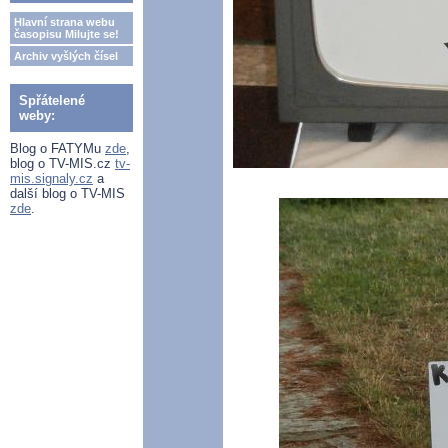
Hlavní strana webu
časopisu Milujte se!
Archiv vyšlých čísel
Spřátelené
weby:
Blog o FATYMu
zde
,
blog o TV-MIS.cz
tv-
mis.signaly.cz
a
další blog o TV-MIS
zde
.