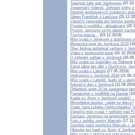
Tajemná záře nad Jeníkovem
(07.03
Znojemský týdeník: Žehnání knihy o
Sborník jeníkovských svědectví po
Jáhen František z Lančova
(25.12.20
Vánoční zpravodaj pro farnost Jení
Prosba o modlitbu - aktualizace
(20.1
Prosím, pomozte svým darem zachrán
Trocha poezie...
(03.12.2019)
Mše svatá v Jeníkově a dušičková p
Moravská pouť do Jeníkova 2019
(16
Otec biskup požehnal varhany v Jen
Video z jeníkovské pouti
(01.10.2019
O žehnání varhan v Jeníkově
(26.09
Mše svatá se Soluňáky ve Štěrbině
(
Začal tábor pro děti z Duchcova, Jen
Mše svatá v Lahošti
(27.05.2019)
Velikonoce v Jeníkově 2019
(21.05.2
Mše svatá v Lahošti, bude již v úterý
Adorační den v Jeníkově
(11.04.2019
Ohlednutí aneb 20 let spolupráce fa
Pamatujme v modlitbě na Davida
(10
Kaple sv. Anny v Jeníkově soutěží 
Mimořádná prosba - najde se dárce?
Znáte Jana Lohelia Oehlschlägela? 
Vánoční mše svatá + setkání nad P
Zástupci Jeníkova na americkém vel
Foto z pohřbu sestry Marcely
(17.11.
Zemřela naše sestřička Marcela z J
Hlasujte pro kapli sv. Anny V Jeníko
Mše svatá a dušičková pobožnost v