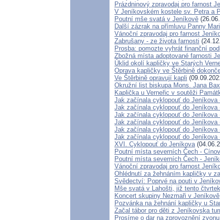
Prázdninový zpravodaj pro farnost J
V Jeníkovském kostele sv. Petra a P
Poutní mše svatá v Jeníkově
(26.06
Další zázrak na přímluvu Panny Mari
Vánoční zpravodaj pro farnost Jení
Zabrušany - ze života farnosti
(24.12
Prosba: pomozte vyhrát finanční pod
Zbožná místa adoptované farnosti J
Úklid okolí kapličky ve Starých Verne
Oprava kapličky ve Štěrbině dokonč
Ve Štěrbině opravují kapli
(09.09.202
Okružní list biskupa Mons. Jana Ba
Kaplička u Verneřic v soutěži Památ
Jak začínala cyklopouť do Jeníkova 
Jak začínala cyklopouť do Jeníkova 
Jak začínala cyklopouť do Jeníkova 
Jak začínala cyklopouť do Jeníkova 
Jak začínala cyklopouť do Jeníkova 
Jak začínala cyklopouť do Jeníkova 
XVI. Cyklopouť do Jeníkova
(04.06.2
Poutní místa severních Čech - Cíno
Poutní místa severních Čech - Jení
Vánoční zpravodaj pro farnost Jení
Ohlédnutí za žehnáním kapličky v zan
Svědectví: Poprvé na pouti v Jeníko
Mše svatá v Lahošti, již tento čtvrte
Koncert skupiny Nezmaři v Jeníkově
Pozvánka na žehnání kapličky u Star
Začal tábor pro děti z Jeníkovska tu
Prosíme o dar na zprovoznění zvonu