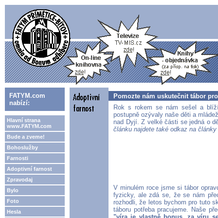
FATYM.com
Pomozte nám uskutečnit tábor pro 
nabízí:
Rok s rokem se nám sešel a blíží
postupně ozývaly naše děti a mládež
Hlavní strana
nad Dyjí. Z velké části se jedná o d
www.FATYM.com
článku najdete také odkaz na články
Bude a zveme!
Bohoslužby
Farnosti
Adoptivní farnost
Zpravodaj
V minulém roce jsme si tábor opravd
Bylo
fyzicky, ale zdá se, že se nám přec
Foto
rozhodli, že letos bychom pro tuto s
táboru potřeba pracujeme. Naše pře
Hesla
"víra je vlastně bonus, za víru s