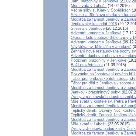
Jarní prázdniny v Jeníkově
(21.02.20
Mše svatá v Lahošti
(14.02.2016)
Věčné sliby s. Kláry v Soběšicích
(1
Silvestr a tříkrálová sbírka ve farnos
Modlitba za farnost Jeníkov a Zabru
Jeníkovský kalendář 2016
(29.12.20
Silvestr v Jeníkově
(28.12.2015)
Adventní koncert v Jeníkově
(17.12.
Okresní kolo soutěže Bible a my v 
Adventní koncert v Jeníkově
(09.12.
Návštěva sv. Mikuláše v Jeníkově
(0
Žehnání nově restaurované sochy sv
Adventní duchovní obnova v Jeníko
Podzimní prázdniny v Jeníkově
(19.1
Boží prozřetelnost
(21.09.2015)
Modlitba za farnost Jeníkov a Zabru
Pozvánka na "postavení nového kří
Tábor pro jeníkovské děti středa, čtv
Tábor pro děti z Jeníkova - sobota a
Modlitba za farnost Jeníkov a Zabru
Jeníkov - prázdninový pobyt
(02.07.
Zvony z jeníkovského kostela znějí
Mše svatá v kostele sv. Petra a Pav
Modlitba za farnost Jeníkov a Zabru
Teplický deník: Ozvěny Noci kostelů
Teplický deník: Farnost Jeníkov láká
Modlitba za farnost Jeníkov a Zabru
Mše svatá v Lahošti
(23.05.2015)
Zvony z Jeníkova budou znít v Čes
Modlitba za farnost Jeníkov a Zabru