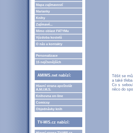
Mapa zajímavostí
Marianky
Knihy
Zajímavé...
Mimo oblast FATYMu
Výzdoba kostelů
O nás a kontakty
Personalizace
15 nejčtenějších
AMIMS.net nabízí:
Těšit se mů
a také třeba
Co s sebou?
Hlavní strana apoštolát
něco do spo
A.M.I.M.S.
Knihovna on-line
Comicsy
Objednávky knih
TV-MIS.cz nabízí:
Hlavní strana TV-MIS.cz