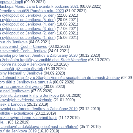
opravují kapli
(09.09.2021)
t biskupa Mons. Jana Baxanta k podzimu 2021
(08.09.2021)
Verneřic v soutěži Památka roku 2020
(31.07.2021)
a cyklopouť do Jeníkova (6. den)
(22.06.2021)
a cyklopouť do Jeníkova (5. den)
(20.06.2021)
a cyklopouť do Jeníkova (4. den)
(18.06.2021)
a cyklopouť do Jeníkova (3. den)
(17.06.2021)
a cyklopouť do Jeníkova (2. den)
(16.06.2021)
a cyklopouť do Jeníkova (1. den)
(15.06.2021)
ouť do Jeníkova
(04.06.2021)
a severních Čech - Cínovec
(03.02.2021)
a severních Čech - Jeníkov
(24.01.2021)
avodaj pro farnost Jeníkov a Zabrušany 2020
(30.12.2020)
a žehnáním kapličky v zaniklé obci Staré Verneřice
(05.10.2020)
Poprvé na pouti v Jeníkově
(05.10.2020)
Lahošti, již tento čtvrtek
(16.09.2020)
piny Nezmaři v Jeníkově
(04.09.2020)
 žehnání kapličky u Starých Verneřic spadajících do farnosti Jeníkov
(02.09
pro děti z Jeníkovska turnus A
(06.07.2020)
ar na zprovoznění zvonu
(30.06.2020)
ře nad Jeníkovem
(07.03.2020)
ýdeník: Žehnání knihy o Jeníkovu
(30.01.2020)
íkovských svědectví požehnán
(21.01.2020)
išek z Lančova
(25.12.2019)
avodaj pro farnost Jeníkov a Zabrušany 2019
(23.12.2019)
litbu - aktualizace
(20.12.2019)
ozte svým darem zachránit kapli
(11.12.2019)
e...
(03.12.2019)
 Jeníkově a dušičková pobožnost na hřbitově
(05.11.2019)
ouť do Jeníkova 2019
(16.10.2019)