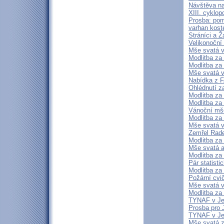
Návštěva n
XIII. cyklo
Prosba: pom
varhan kost
Stráníci a 
Velikonoční
Mše svatá v
Modlitba za
Modlitba za
Mše svatá v
Nabídka z 
Ohlédnutí z
Modlitba za
Modlitba za
Vánoční mš
Modlitba za
Mše svatá v
Zemřel Rad
Modlitba za
Mše svatá a
Modlitba za
Pár statist
Modlitba za
Požární cvi
Mše svatá v
Modlitba za
TYNAF v Je
Prosba pro 
TYNAF v Je
Mše svatá za