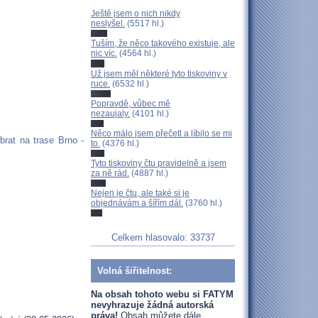
Ještě jsem o nich nikdy
neslyšel.
(5517 hl.)
Tuším, že něco takového existuje, ale
nic víc.
(4564 hl.)
Už jsem měl některé tyto tiskoviny v
ruce.
(6532 hl.)
Popravdě, vůbec mě
nezaujaly.
(4101 hl.)
Něco málo jsem přečetl a líbilo se mi
rat na trase Brno -
to.
(4376 hl.)
Tyto tiskoviny čtu pravidelně a jsem
za ně rád.
(4887 hl.)
Nejen je čtu, ale také si je
objednávám a šířím dál.
(3760 hl.)
Celkem hlasovalo: 33737
Volná šiřitelnost:
Na obsah tohoto webu si FATYM
nevyhrazuje žádná autorská
práva!
Obsah můžete dále