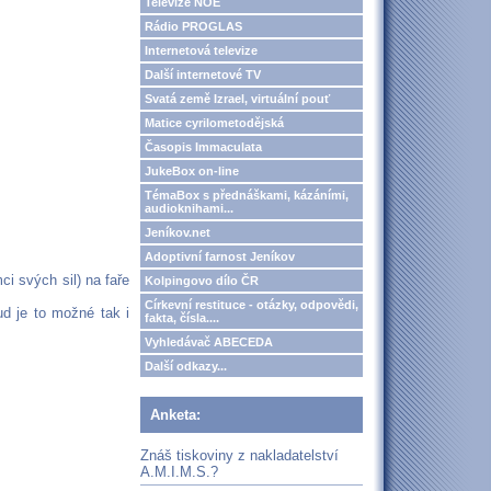
Televize NOE
Rádio PROGLAS
Internetová televize
Další internetové TV
Svatá země Izrael, virtuální pouť
Matice cyrilometodějská
Časopis Immaculata
JukeBox on-line
TémaBox s přednáškami, kázáními,
audioknihami...
Jeníkov.net
Adoptivní farnost Jeníkov
i svých sil) na faře
Kolpingovo dílo ČR
Církevní restituce - otázky, odpovědi,
d je to možné tak i
fakta, čísla....
Vyhledávač ABECEDA
Další odkazy...
Anketa:
Znáš tiskoviny z nakladatelství
A.M.I.M.S.?