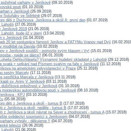
 požehnal varhany v Jeníkově
(09.10.2019)
íkovské pouti
(01.10.2019)
varhan v Jeníkově
(26.09.2019)
e Soluňáky ve Štěrbině
(29.07.2019)
pro děti z Duchcova, Jeníkova a okolí A: první den
(01.07.2019)
 Lahošti
(27.05.2019)
v Jeníkově 2019
(21.05.2019)
Lahošti, bude již v úterý
(13.04.2019)
n v Jeníkově
(11.04.2019)
neb 20 let spolupráce farnosti Jeníkov a FATYMu Vranov nad Dyjí
(16.02.201
 modlitbě na Davida
(10.02.2019)
nny v Jeníkově soutěží - pomozte svým hlasem i Vy!
(15.01.2019)
rosba - najde se dárce?
(06.01.2019)
Lohelia Oehlschlägela? Významný hudební skladatel z Lahoště
(29.12.2018)
 svatá + setkání nad Písmem svatým na faře v Jeníkově
(11.12.2018)
níkova na americkém velvyslanectví v Praze
(25.11.2018)
bu sestry Marcely
(17.11.2018)
e sestřička Marcela z Jeníkova
(13.11.2018)
 kapli sv. Anny V Jeníkově
(03.11.2018)
 dušičková pobožnost v Jeníkově
(31.10.2018)
a moravskou automobilovou poutí v Jeníkově
(08.10.2018)
 Jeníkova - KPJ
(03.10.2018)
ču
(05.08.2018)
pro děti z Jeníkova a okolí - turnus B
(17.07.2018)
ti z Jeníkova a okolí: neděle - turnus B
(17.07.2018)
ti z Jeníkova a okolí návrat na Sever a zhodnocení - turnus A
(15.07.2018)
pište svědectví související s Jeníkovem
(04.07.2018)
varhany vyhrály - děkujeme !!
(04.07.2018)
eské televizi
(26.06.2018)
 Lahošti
(21.06.2018)