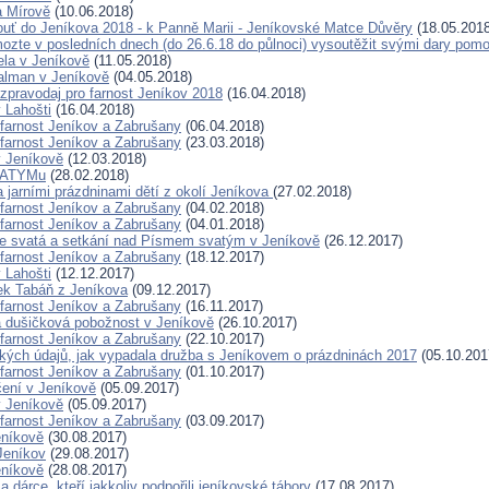
a Mírově
(10.06.2018)
pouť do Jeníkova 2018 - k Panně Marii - Jeníkovské Matce Důvěry
(18.05.2018
ozte v posledních dnech (do 26.6.18 do půlnoci) vysoutěžit svými dary pom
ela v Jeníkově
(11.05.2018)
Žalman v Jeníkově
(04.05.2018)
 zpravodaj pro farnost Jeníkov 2018
(16.04.2018)
 Lahošti
(16.04.2018)
 farnost Jeníkov a Zabrušany
(06.04.2018)
 farnost Jeníkov a Zabrušany
(23.03.2018)
 Jeníkově
(12.03.2018)
FATYMu
(28.02.2018)
a jarními prázdninami dětí z okolí Jeníkova
(27.02.2018)
 farnost Jeníkov a Zabrušany
(04.02.2018)
 farnost Jeníkov a Zabrušany
(04.01.2018)
e svatá a setkání nad Písmem svatým v Jeníkově
(26.12.2017)
 farnost Jeníkov a Zabrušany
(18.12.2017)
 Lahošti
(12.12.2017)
ek Tabáň z Jeníkova
(09.12.2017)
 farnost Jeníkov a Zabrušany
(16.11.2017)
 dušičková pobožnost v Jeníkově
(26.10.2017)
 farnost Jeníkov a Zabrušany
(22.10.2017)
ických údajů, jak vypadala družba s Jeníkovem o prázdninách 2017
(05.10.201
 farnost Jeníkov a Zabrušany
(01.10.2017)
čení v Jeníkově
(05.09.2017)
 Jeníkově
(05.09.2017)
 farnost Jeníkov a Zabrušany
(03.09.2017)
níkově
(30.08.2017)
Jeníkov
(29.08.2017)
níkově
(28.08.2017)
 dárce, kteří jakkoliv podpořili jeníkovské tábory
(17.08.2017)