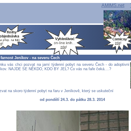
AMIMS.net
farnost Jeníkov - na severu Čech
nku vás chci pozvat na jarní týdenní pobyt na severu Čech - do adoptivní
níkov. NAJDE SE NĚKDO, KDO BY JEL? Co vás na faře čeká....?
zvat na skoro týdenní pobyt na faru v Jeníkově, který se uskuteční
od pondělí 24.3. do pátku 28.3. 2014