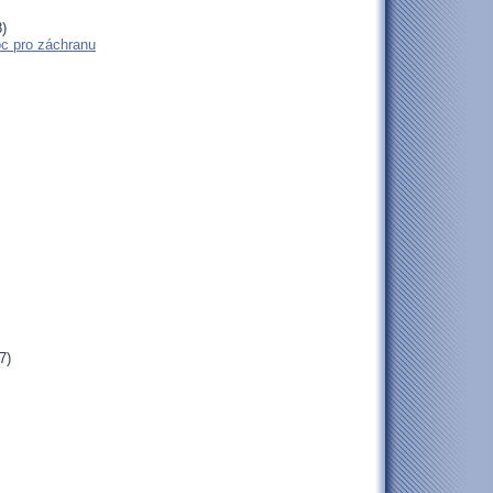
)
oc pro záchranu
7)