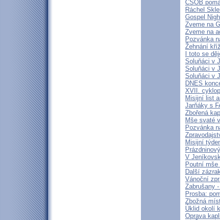
ČSOB pomáh
Ráchel Skle
Gospel Nigh
Zveme na Go
Zveme na ad
Pozvánka n
Žehnání kří
I toto se dě
Soluňáci v 
Soluňáci v 
Soluňáci v 
DNES konce
XVII. cyklo
Misijní list
Jarňáky s 
Zbořená kap
Mše svaté v
Pozvánka n
Zpravodajstv
Misijní týd
Prázdninový
V Jeníkovsk
Poutní mše 
Další zázra
Vánoční zpr
Zabrušany - 
Prosba: pom
Zbožná míst
Úklid okolí 
Oprava kapl