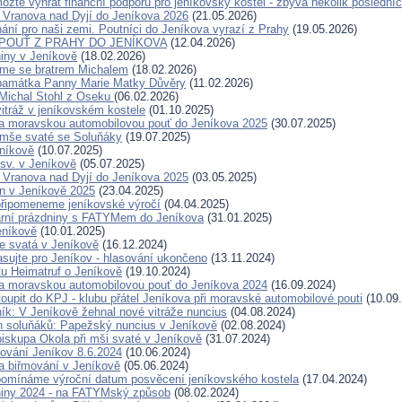
ozte vyhrát finanční podporu pro jeníkovský kostel - zbývá několik posledníc
 Vranova nad Dyjí do Jeníkova 2026
(21.05.2026)
ání pro naši zemi. Poutníci do Jeníkova vyrazí z Prahy
(19.05.2026)
Í POUŤ Z PRAHY DO JENÍKOVA
(12.04.2026)
niny v Jeníkově
(18.02.2026)
jsme se bratrem Michalem
(18.02.2026)
 památka Panny Marie Matky Důvěry
(11.02.2026)
Michal Stohl z Oseku
(06.02.2026)
vitráž v jeníkovském kostele
(01.10.2025)
a moravskou automobilovou pouť do Jeníkova 2025
(30.07.2025)
 mše svaté se Soluňáky
(19.07.2025)
níkově
(10.07.2025)
sv. v Jeníkově
(05.07.2025)
 Vranova nad Dyjí do Jeníkova 2025
(03.05.2025)
n v Jeníkově 2025
(23.04.2025)
 připomeneme jeníkovské výročí
(04.04.2025)
arní prázdniny s FATYMem do Jeníkova
(31.01.2025)
eníkově
(10.01.2025)
e svatá v Jeníkově
(16.12.2024)
asujte pro Jeníkov - hlasování ukončeno
(13.11.2024)
tu Heimatruf o Jeníkově
(19.10.2024)
a moravskou automobilovou pouť do Jeníkova 2024
(16.09.2024)
oupit do KPJ - klubu přátel Jeníkova při moravské automobilové pouti
(10.09
ník: V Jeníkově žehnal nové vitráže nuncius
(04.08.2024)
en soluňáků: Papežský nuncius v Jeníkově
(02.08.2024)
biskupa Okola při mši svaté v Jeníkově
(31.07.2024)
ování Jeníkov 8.6.2024
(10.06.2024)
 biřmování v Jeníkově
(05.06.2024)
řipomínáme výroční datum posvěcení jeníkovského kostela
(17.04.2024)
niny 2024 - na FATYMský způsob
(08.02.2024)