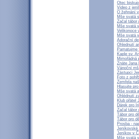
Otec biskup
Video z jen
O žehnání 
Mše svatá s
Začal tábor 
Mše svatá v
Velikonoce 
Mše svatá v 
Adorační de
Ohlednutí a
Pamatujme v
Kaple sv. A
Mimořádná p
Znáte Jana 
Vánoční mše
Zástupci Je
Foto z pohř
Zemřela naš
Hlasujte pro
Mše svatá a
Ohlédnutí z
Klub přátel
Dárek pro Ir
Začal tábor 
Tábor pro dě
Tábor pro dě
Prosba - na
Jeníkovské 
Jeníkov v Č
Mše svatá v