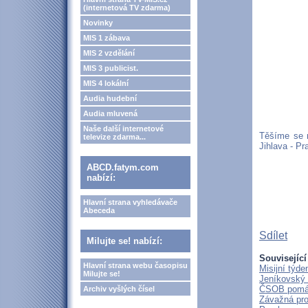
(internetová TV zdarma)
Novinky
MIS 1 zábava
MIS 2 vzdělání
MIS 3 publicist.
MIS 4 lokální
Audia hudební
Audia mluvená
Naše další internetové
Těšíme se n
televize zdarma...
Jihlava - P
ABCD.fatym.com
nabízí:
Hlavní strana vyhledávače
Abeceda
Sdílet
Milujte se! nabízí:
Související
Hlavní strana webu časopisu
Misijní týd
Milujte se!
Jeníkovský 
ČSOB pomáhá
Archiv vyšlých čísel
Závažná pro