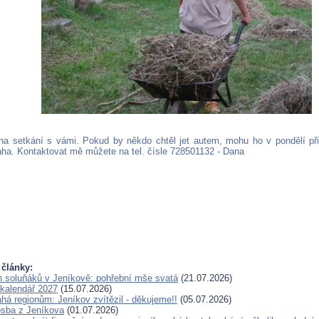
a setkání s vámi. Pokud by někdo chtěl jet autem, mohu ho v pondělí přib
raha. Kontaktovat mě můžete na tel. čísle 728501132 - Dana
 články:
en soluňáků v Jeníkově: pohřební mše svatá
(21.07.2026)
kalendář 2027
(15.07.2026)
 regionům: Jeníkov zvítězil - děkujeme!!
(05.07.2026)
sba z Jeníkova
(01.07.2026)