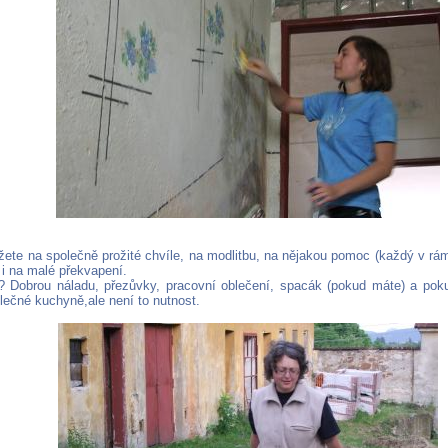
žete na společně prožité chvíle, na modlitbu, na nějakou pomoc (každý v rámc
 i na malé překvapení.
 Dobrou náladu, přezůvky, pracovní oblečení, spacák (pokud máte) a poku
lečné kuchyně,ale není to nutnost.