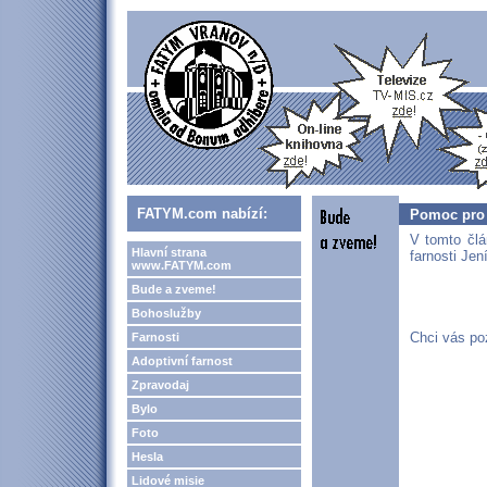
FATYM.com nabízí:
Pomoc pro 
V tomto člá
Hlavní strana
farnosti Je
www.FATYM.com
Bude a zveme!
Bohoslužby
Chci vás po
Farnosti
Adoptivní farnost
Zpravodaj
Bylo
Foto
Hesla
Lidové misie