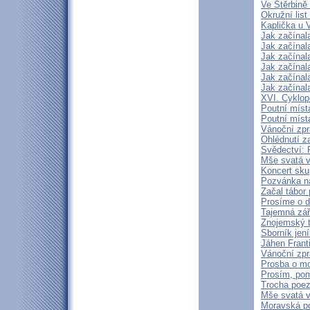
Ve Štěrbině 
Okružní lis
Kaplička u 
Jak začínal
Jak začínal
Jak začínal
Jak začínal
Jak začínal
Jak začínal
XVI. Cyklop
Poutní míst
Poutní míst
Vánoční zpr
Ohlédnutí z
Svědectví: 
Mše svatá v 
Koncert sku
Pozvánka na
Začal tábor 
Prosíme o d
Tajemná zá
Znojemský t
Sborník jen
Jáhen Frant
Vánoční zpr
Prosba o mod
Prosím, pom
Trocha poezi
Mše svatá v
Moravská p