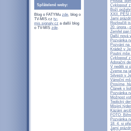
Prosba: pom
Spřátelené weby:
Cyklopouť z
Boží požehn
XXII. PĚŠ
Blog o FATYMu
zde
, blog o
Jarní prázd
TV-MIS.cz
tv-
Rozloučili 
mis.signaly.cz
a další blog
20. února -
o TV-MIS
zde
.
Zemřel pan 
Další nová 
Pozvánka n
Pozvání na
Krádež v Je
Poutní mše 
Cyklopouť z
Adorační de
V neděli si
Zveme na j
Silvestr v J
Vánoční mš
Prosíme, hl
Článek v lis
Pozvánka n
Možnost vst
Teplický de
Misijní týd
Kázání arci
FOTO: Biřm
Pozvánka na
18. 4. si p
Jarní prázd