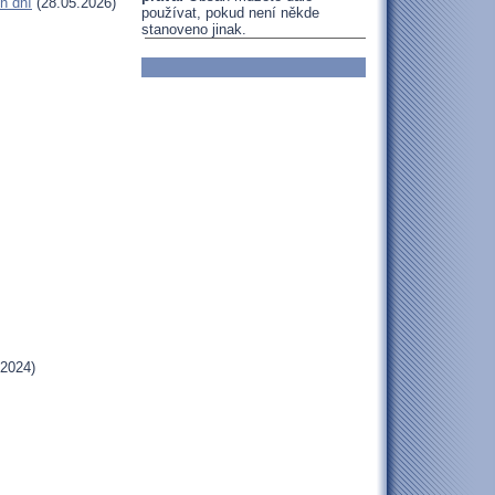
h dní
(28.05.2026)
používat, pokud není někde
stanoveno jinak.
.2024)