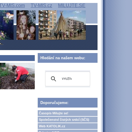
TV-MIS.com
TV-MIS.cz
MILUJTE.SE
Hledání na našem webu:
Doporučujeme:
Časopis Milujte se!
Společenství čistých srdcí (SČS)
Web KATOLIK.cz