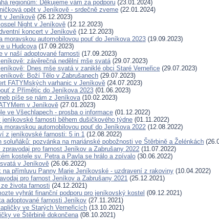
á regionům: Děkujeme vám za podporu
(23.01.2024)
ničková opět v Jeníkově - srdečně zveme
(22.01.2024)
t v Jeníkově
(26.12.2023)
spel Night v Jeníkově
(12.12.2023)
ventní koncert v Jeníkově
(12.12.2023)
a moravskou automobilovou pouť do Jeníkova 2023
(19.09.2023)
že u Hudcova
(17.09.2023)
je v naší adoptované farnosti
(17.09.2023)
Jeníkově: závěrečná nedělní mše svatá
(29.07.2023)
Jeníkově: Dnes mše svatá v zaniklé obci Staré Verneřice
(29.07.2023)
Jeníkově: Boží Tělo v Zabrušanech
(29.07.2023)
rt FATYMských varhanic v Jeníkově
(24.07.2023)
pouť z Přímětic do Jeníkova 2023
(01.06.2023)
 aneb píše se nám z Jeníkova
(10.02.2023)
FATYMem v Jeníkově
(27.01.2023)
le ve Všechlapech - prosba o informace
(01.12.2022)
 jeníkovské farnosti během dušičkového týdne
(01.11.2022)
a moravskou automobilovou pouť do Jeníkova 2022
(12.08.2022)
í z jeníkovské farnosti: 5 in 1
(12.08.2022)
en soluňáků: pozvánka na mariánské pobožnosti ve Štěrbině a Želénkách
(26.
 zpravodaj pro farnost Jeníkov a Zabrušany 2022
(11.07.2022)
ém kostele sv. Petra a Pavla se hrálo a zpívalo
(30.06.2022)
svatá v Jeníkově
(26.06.2022)
k na přímluvu Panny Marie Jeníkovské - uzdravení z rakoviny
(10.04.2022)
avodaj pro farnost Jeníkov a Zabrušany 2021
(25.12.2021)
ze života farnosti
(24.12.2021)
ozte vyhrát finanční podporu pro jeníkovský kostel
(09.12.2021)
a adoptované farnosti Jeníkov
(27.11.2021)
kapličky ve Starých Verneřicích
(13.10.2021)
ičky ve Štěrbině dokončena
(08.10.2021)