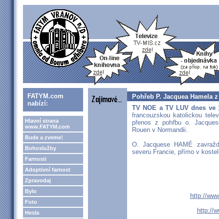
FATYM.com
Pohřeb P. Jacquea Hamela z
nabízí:
TV NOE a TV LUV dnes ve 
francouzskou katolickou tele
Hlavní strana
přenos z pohřbu o. Jacques
www.FATYM.com
Rouen v Normandii.
Bude a zveme!
O. Jacquese HAMÉ zavraždil
Bohoslužby
severu Francie, přímo v kostele
Farnosti
Adoptivní farnost
Zpravodaj
Bylo
http://www
Foto
http://
Hesla