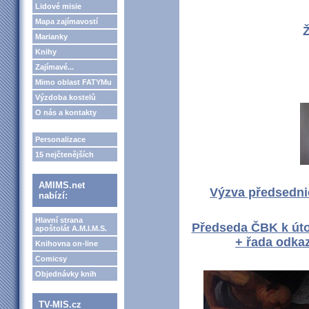
Lidové misie
Mapa zajímavostí
Ž
Marianky
Knihy
Zajímavé...
Mimo oblast FATYMu
Výzdoba kostelů
O nás a kontakty
Personalizace
15 nejčtenějších
AMIMS.net
Výzva předsedni
nabízí:
Hlavní strana
Předseda ČBK k úto
apoštolát A.M.I.M.S.
+ řada odkaz
Knihovna on-line
Comicsy
Objednávky knih
TV-MIS.cz