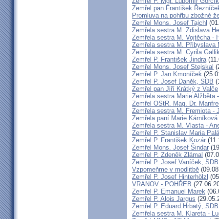
Zemřel P. Mgr. Lubomír Gorčík
Zemřel pan František Řezníče
Promluva na pohřbu zbožné ž
Zemřel Mons. Josef Tajchl
(01
Zemřela sestra M. Zdislava H
Zemřela sestra M. Vojtěcha - 
Zemřela sestra M. Přibyslava 
Zemřela sestra M. Cyrila Galli
Zemřel P. František Jindra
(11.
Zemřel Mons. Josef Stejskal
(
Zemřel P. Jan Kmoníček
(25.0
Zemřel P. Josef Daněk, SDB
(
Zemřel pan Jiří Krátký z Valče
Zemřela sestra Marie Alžběta 
Zemřel OStR. Mag. Dr. Manfre
Zemřela sestra M. Fremiota - 
Zemřela paní Marie Kárníková
Zemřela sestra M. Vlasta - An
Zemřel P. Stanislav Maria Pa
Zemřel P. František Kozár
(11.
Zemřel Mons. Josef Šindar
(19
Zemřel P. Zdeněk Zlámal
(07.0
Zemřel P. Josef Vaníček, SDB
Vzpomeňme v modlitbě
(09.08
Zemřel P. Josef Hinterhölzl
(05
VRANOV - POHŘEB
(27.06.2
Zemřel P. Emanuel Marek
(06.
Zemřel P. Alois Jargus
(29.05.
Zemřel P. Eduard Hrbatý, SDB
Zemřela sestra M. Klareta - L