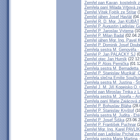
Zemřel pan Kavan, kostelník 
Zemřela paní Milada Vrbová 
Zemřel Vítek Fojtík ze Štítar
(
Zemřel jáhen Josef Havlát
(04.
Zemřel R. D. Mgr. Jan KUBÁT
Zemřel P. Augustin Ladislav 
Zemřel P. Jaroslav Vyterna
(10
Zemřel P. Milan Badal
(02.04.2
Zemřel jáhen Mgr. Ing. Pavel K
Zemřel P. Dominik Josef Dou
Zemřela sestra M. Genovéfa -
Zemřel P. Jan PALACKÝ SJ
(0
Zemřel otec Jan Hurník
(22.12
Zemřel P. Alois Pernička
(01.1
Zemřela sestra M. Bernadetta
Zemřel P. Stanislav Muzikář,
Zemřela slečna Emilie Součk
Zemřela sestra M. Justina - 
Zemřel J. M. Jiří Kopejsko O. 
Zemřel pan Miroslav Trnka z 
Zemřela sestra M. Josefa – A
Zemřela paní Marie Zajácová 
Zemřel P. Bohuslav Bláha
(28.
Zemřel P. Stanislav Kryštof
(10
Zemřela sestra M. Judita - Eté
Zemřel P. Josef Šiška
(23.06.
Zemřel P. František Puchnar
(2
Zemřel Mgr. Ing. Karel PAVLÍ
Zemřel pan Ladislav Prchal z
Zemřela sestra Marie Martina