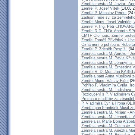
Zemřela sestra M. Jovita - An
Zemřel P. Josef Vítek
(14.06.2
Zemřel P. Miroslav Perout
(24.
Zádušní mše sv. za zemřelého
Zemřel Mons. Josef Valerián,
Zemřel P. Ing. Petr CHOVAN
Zemřel R.D. ThDr. Antonín 
CMTF Olomouc: Zemřel profeso
Zemřel Tomáš Přívětivý z Uhe
Oznámení o pohřbu o. Rober
Zemřel P. Zdeněk Pospíšil
(04
Zemřela sestra M. Aurelie - J
Zemřela sestra M. Pavla Křiv
Zemřela sestra M. Jeronýma -
Zemřela sestra M. Ernestína V
Zemřel R. D. Mgr. Jan KABE
Zemřela paní Anna Musilová 
Zemřel Mons. Václav Fišer
(26
Pohřeb P. Vladimíra Cyrila Hr
Zemřela sestra M. Ladislava 
Rozloučení s P. Vladimírem 
Prosba o modlitby za zesnulé
P. Vladimíra Cyrila Hrona
(01.
Zemřel pan František Musil ze 
Zemřela sestra M. Miriam - 
Zemřela sestra M. Jeanetta -
Zemřela sr. Marie Bona Alžbě
Zemřela sestra M. Custosie - 
Zemřela sestra M. Anežka Ma
Zemřela sestra M. Expedita -