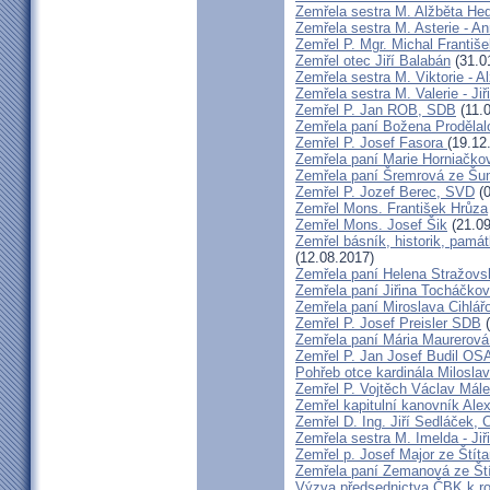
Zemřela sestra M. Alžběta He
Zemřela sestra M. Asterie - An
Zemřel P. Mgr. Michal Františ
Zemřel otec Jiří Balabán
(31.0
Zemřela sestra M. Viktorie - A
Zemřela sestra M. Valerie - Ji
Zemřel P. Jan ROB, SDB
(11.
Zemřela paní Božena Prodělal
Zemřel P. Josef Fasora
(19.12
Zemřela paní Marie Horniačko
Zemřela paní Šremrová ze Š
Zemřel P. Jozef Berec, SVD
(0
Zemřel Mons. František Hrůza
Zemřel Mons. Josef Šik
(21.09
Zemřel básník, historik, památ
(12.08.2017)
Zemřela paní Helena Stražovs
Zemřela paní Jiřina Tocháčk
Zemřela paní Miroslava Cihlá
Zemřel P. Josef Preisler SDB
(
Zemřela paní Mária Maurerová
Zemřel P. Jan Josef Budil OS
Pohřeb otce kardinála Milosla
Zemřel P. Vojtěch Václav Mál
Zemřel kapitulní kanovník Ale
Zemřel D. Ing. Jiří Sedláček,
Zemřela sestra M. Imelda - Ji
Zemřel p. Josef Major ze Štíta
Zemřela paní Zemanová ze Ští
Výzva předsednictva ČBK k r