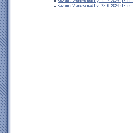
::
Kázání z Vranova nad Dyjí 12. 7. 2026 (15. ne
::
Kázání z Vranova nad Dyjí 28. 6. 2026 (13. ne