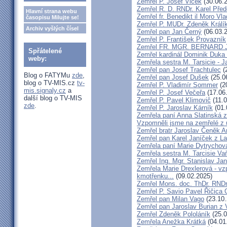
Zemřel P. Josef Vlček
(30.06.
Zemřel R. D. RNDr. Karel Před
Hlavní strana webu
Zemřel fr. Benedikt il Moro V
časopisu Milujte se!
Zemřel P. MUDr. Zdeněk Králí
Archiv vyšlých čísel
Zemřel pan Jan Černý
(06.03.
Zemřel P. František Provazník
Zemřel FR. MGR. BERNARD 
Spřátelené
Zemřel kardinál Dominik Duka
weby:
Zemřela sestra M. Tarsicie - 
Zemřel pan Josef Trachtulec
(
Blog o FATYMu
zde
,
Zemřel pan Josef Dušek
(25.0
blog o TV-MIS.cz
tv-
Zemřel P. Vladimír Sommer
(2
mis.signaly.cz
a
Zemřel P. Josef Večeřa
(17.06
další blog o TV-MIS
Zemřel P. Pavel Klimovič
(11.0
zde
.
Zemřel P. Jaroslav Kárník
(01.
Zemřela paní Anna Slatinská 
Vzpomněli jsme na zemřelé z 
Zemřel bratr Jaroslav Čeněk 
Zemřel pan Karel Janíček z L
Zemřela paní Marie Dytrychov
Zemřela sestra M. Tarcisie V
Zemřel Ing. Mgr. Stanislav Ja
Zemřela Marie Drexlerová - v
kmotřenku...
(09.02.2025)
Zemřel Mons. doc. ThDr. RNDr
Zemřel P. Savio Pavel Řičica
Zemřel pan Milan Vago
(23.10.
Zemřel pan Jaroslav Burian z 
Zemřel Zdeněk Pololáník
(25.0
Zemřela Anežka Krátká
(04.01