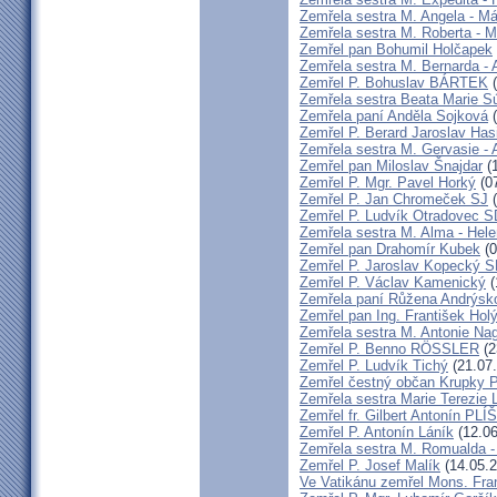
Zemřela sestra M. Angela - Má
Zemřela sestra M. Roberta - M
Zemřel pan Bohumil Holčapek
Zemřela sestra M. Bernarda - 
Zemřel P. Bohuslav BÁRTEK
(
Zemřela sestra Beata Marie 
Zemřela paní Anděla Sojková
(
Zemřel P. Berard Jaroslav Has
Zemřela sestra M. Gervasie -
Zemřel pan Miloslav Šnajdar
(1
Zemřel P. Mgr. Pavel Horký
(07
Zemřel P. Jan Chromeček SJ
(
Zemřel P. Ludvík Otradovec 
Zemřela sestra M. Alma - Hel
Zemřel pan Drahomír Kubek
(0
Zemřel P. Jaroslav Kopecký 
Zemřel P. Václav Kamenický
(
Zemřela paní Růžena Andrýsk
Zemřel pan Ing. František Hol
Zemřela sestra M. Antonie Na
Zemřel P. Benno RÖSSLER
(2
Zemřel P. Ludvík Tichý
(21.07
Zemřel čestný občan Krupky P.
Zemřela sestra Marie Terezie 
Zemřel fr. Gilbert Antonín P
Zemřel P. Antonín Láník
(12.06
Zemřela sestra M. Romualda -
Zemřel P. Josef Malík
(14.05.2
Ve Vatikánu zemřel Mons. Fra