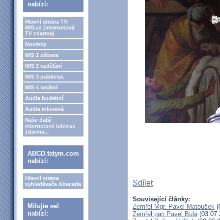
nabízí:
Hlavní strana TV-
MIS.cz (internetová
TV zdarma)
Novinky
MIS 1 zábava
MIS 2 vzdělání
MIS 3 publicist.
MIS 4 lokální
Audia hudební
Audia mluvená
Naše další
internetové televize
zdarma...
ABCD.fatym.com
nabízí:
Hlavní strana
Sdílet
vyhledávače Abeceda
Související články:
Milujte se!
Zemřel Mgr. Pavel Matoušek
(
nabízí:
Zemřel pan Pavel Bula
(03.07.