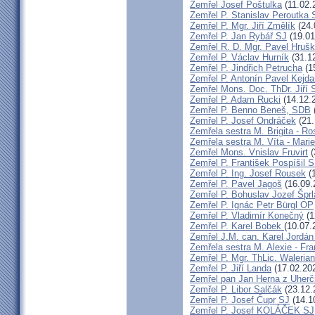
Zemřel Josef Poštulka
(11.02.
Zemřel P. Stanislav Peroutka
Zemřel P. Mgr. Jiří Změlík
(24.
Zemřel P. Jan Rybář SJ
(19.01
Zemřel R. D. Mgr. Pavel Hruš
Zemřel P. Václav Hurník
(31.1
Zemřel P. Jindřich Petrucha
(1
Zemřel P. Antonín Pavel Kej
Zemřel Mons. Doc. ThDr. Jiří 
Zemřel P. Adam Rucki
(14.12.
Zemřel P. Benno Beneš, SDB
Zemřel P. Josef Ondráček
(21.
Zemřela sestra M. Brigita - Ro
Zemřela sestra M. Víta - Mar
Zemřel Mons. Vnislav Fruvirt
(
Zemřel P. František Pospíšil 
Zemřel P. Ing. Josef Rousek
(1
Zemřel P. Pavel Jagoš
(16.09.
Zemřel P. Bohuslav Jozef Špr
Zemřel P. Ignác Petr Bürgl OP
Zemřel P. Vladimír Konečný
(1
Zemřel P. Karel Bobek
(10.07.
Zemřel J.M. can. Karel Jordán
Zemřela sestra M. Alexie - Fra
Zemřel P. Mgr. ThLic. Walerian
Zemřel P. Jiří Landa
(17.02.20
Zemřel pan Jan Herna z Uherč
Zemřel P. Libor Salčák
(23.12.
Zemřel P. Josef Čupr SJ
(14.1
Zemřel P. Josef KOLÁČEK SJ