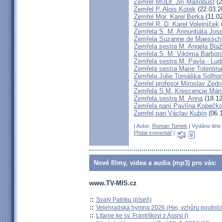
Zemřel MUDr. Jiří Masopust
(2
Zemřel P. Alois Kotek
(22.03.2
Zemřel Mgr. Karel Berka
(11.0
Zemřel R. D. Karel Volejníček
Zemřela S. M. Annuntiáta Jo
Zemřela Suzanne de Maessch
Zemřela sestra M. Angela Bla
Zemřela S. M. Viktima Barbo
Zemřela sestra M. Pavla - Lu
Zemřela sestra Marie Tolentin
Zemřela Julie Tomáška Solfr
Zemřel profesor Miroslav Zedn
Zemřela S.M. Krescencie Már
Zemřela sestra M. Anna
(18.12
Zemřela paní Pavlína Kopečk
Zemřel pan Václav Kubín
(06.
| Autor:
Roman Tomek
| Vydáno dne 0
Přidat komentář
|
Nové filmy, videa a audia (mp3) pro vás:
www.TV-MIS.cz
::
Svatý Patriku (píseň)
::
Velehradská hymna 2026 (Hej, vzhůru poutníci
::
Litanie ke sv. Františkovi z Assisi ()