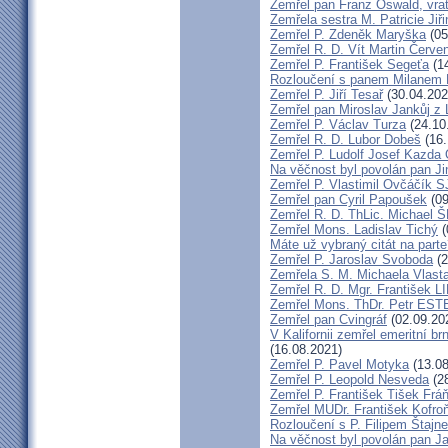
Zemřel pan Franz Oswald, vra
Zemřela sestra M. Patricie Jiř
Zemřel P. Zdeněk Maryška
(05
Zemřel R. D. Vít Martin Červe
Zemřel P. František Segeťa
(14
Rozloučení s panem Milanem H
Zemřel P. Jiří Tesař
(30.04.202
Zemřel pan Miroslav Jankůj z
Zemřel P. Václav Turza
(24.10
Zemřel R. D. Lubor Dobeš
(16.
Zemřel P. Ludolf Josef Kazd
Na věčnost byl povolán pan J
Zemřel P. Vlastimil Ovčáčík S
Zemřel pan Cyril Papoušek
(09
Zemřel R. D. ThLic. Michael
Zemřel Mons. Ladislav Tichý
(
Máte už vybraný citát na part
Zemřel P. Jaroslav Svoboda
(2
Zemřela S. M. Michaela Vlas
Zemřel R. D. Mgr. František
Zemřel Mons. ThDr. Petr ES
Zemřel pan Cvingráf
(02.09.20
V Kalifornii zemřel emeritní 
(16.08.2021)
Zemřel P. Pavel Motyka
(13.08
Zemřel P. Leopold Nesveda
(28
Zemřel P. František Tišek Frá
Zemřel MUDr. František Kofro
Rozloučení s P. Filipem Štajn
Na věčnost byl povolán pan J