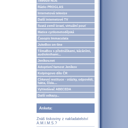
Televize NOE
Rádio PROGLAS
Internetová televize
Další internetové TV
Svatá země Izrael, virtuální pouť
Matice cyrilometodějská
Časopis Immaculata
JukeBox on-line
TémaBox s přednáškami, kázáními,
audioknihami...
Jeníkov.net
Adoptivní farnost Jeníkov
Kolpingovo dílo ČR
Církevní restituce - otázky, odpovědi,
fakta, čísla....
Vyhledávač ABECEDA
Další odkazy...
Anketa:
Znáš tiskoviny z nakladatelství
A.M.I.M.S.?