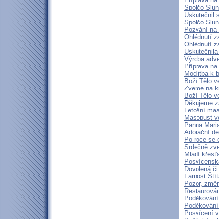
Příprava na
Spolčo Slun
Uskutečnil 
Spolčo Slun
Pozvání na 
Ohlédnutí za
Ohlédnutí z
Uskutečnila
Výroba adve
Příprava na
Modlitba k 
Boží Tělo v
Zveme na kn
Boží Tělo v
Děkujeme z
Letošní mas
Masopust ve
Panna Maria
Adorační de
Po roce se 
Srdečně zve
Mladí křesť
Posvícenská
Dovolená či 
Farnost Štít
Pozor, změn
Restaurován
Poděkování 
Poděkování 
Posvícení v