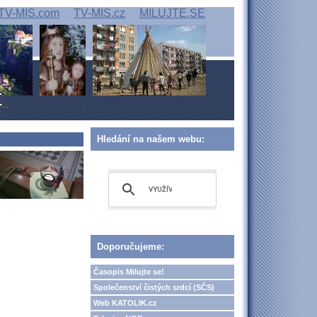
TV-MIS.com
TV-MIS.cz
MILUJTE.SE
Hledání na našem webu:
Doporučujeme:
Časopis Milujte se!
Společenství čistých srdcí (SČS)
Web KATOLIK.cz