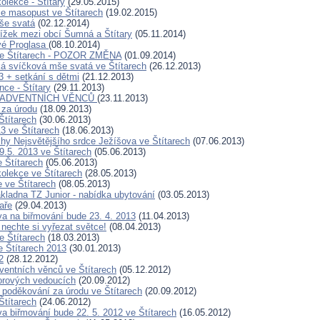
olekce - Štítary
(29.05.2015)
se masopust ve Štítarech
(19.02.2015)
še svatá
(02.12.2014)
ížek mezi obcí Šumná a Štítary
(05.11.2014)
vé Proglasa
(08.10.2014)
ve Štítarech - POZOR ZMĚNA
(01.09.2014)
ká svíčková mše svatá ve Štítarech
(26.12.2013)
3 + setkání s dětmi
(21.12.2013)
ce - Štítary
(29.11.2013)
 ADVENTNÍCH VĚNCŮ
(23.11.2013)
 za úrodu
(18.09.2013)
Štítarech
(30.06.2013)
3 ve Štítarech
(18.06.2013)
hy Nejsvětějšího srdce Ježíšova ve Štítarech
(07.06.2013)
9.5. 2013 ve Štítarech
(05.06.2013)
e Štítarech
(05.06.2013)
olekce ve Štítarech
(28.05.2013)
 ve Štítarech
(08.05.2013)
kladna TZ Junior - nabídka ubytování
(03.05.2013)
aře
(29.04.2013)
ava na biřmování bude 23. 4. 2013
(11.04.2013)
 nechte si vyřezat světce!
(08.04.2013)
e Štítarech
(18.03.2013)
 Štítarech 2013
(30.01.2013)
2
(28.12.2012)
ventních věnců ve Štítarech
(05.12.2012)
orových vedoucích
(20.09.2012)
 poděkování za úrodu ve Štítarech
(20.09.2012)
Štítarech
(24.06.2012)
va biřmování bude 22. 5. 2012 ve Štítarech
(16.05.2012)