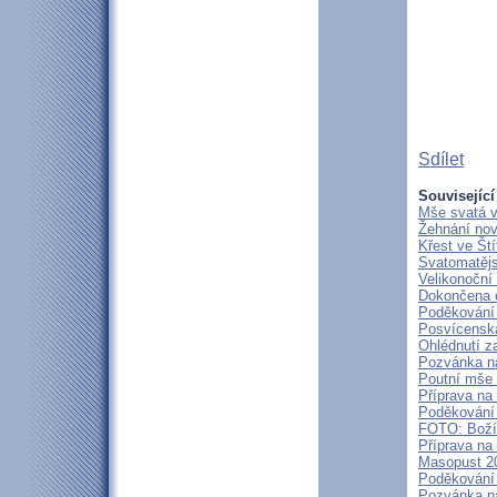
Sdílet
Související
Mše svatá v
Žehnání nov
Křest ve Ští
Svatomatěj
Velikonoční
Dokončena o
Poděkování 
Posvícenská
Ohlédnutí z
Pozvánka na
Poutní mše s
Příprava na
Poděkování 
FOTO: Boží 
Příprava na
Masopust 20
Poděkování 
Pozvánka na