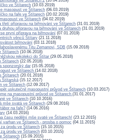
 biřmování ve Štítarech 2
(10.04.2019)
íčko ve Štítarech
(10.03.2019)
se masopust ve Štítarech
(06.03.2019)
íčko na faře ve Štítarech
(20.02.2019)
masopust ve Štítarech
(04.02.2019)
 třetí přípravou na biřmování ve Štítarech
(31.01.2019)
a druhou přípravou na biřmování ve Štítarech
(31.01.2019)
 se první příprava na biřmování
(07.01.2019)
ntních věnců Štítary
(21.11.2018)
 svátost biřmování
(03.11.2018)
blahoslavenému Titu Zemanovi, SDB
(15.09.2018)
e Štítarech
(10.06.2018)
ěžskou rekolekci do Štítar
(29.05.2018)
e Štítarech
(22.05.2018)
a sponzorský dar
(15.05.2018)
opust ve Štítarech
(14.02.2018)
 Štítarech
(20.01.2018)
 Štítarská
(15.12.2017)
n ve Štítarech
(12.09.2017)
opět uskutečnil masopustní průvod ve Štítarech
(10.03.2017)
me na masopustní průvod ve Štítarech
(31.01.2017)
ané ve Štítarech
(10.10.2016)
 mše svatá ve Štítarech
(29.08.2016)
tábor na faře?
(14.06.2016)
ary
(14.03.2016)
a času nedělní mše svaté ve Štítarech!
(23.12.2015)
í varhan ve Štítarech - prosba o pomoc
(04.11.2015)
za úrodu ve Štítarech
(15.10.2015)
za úrodu ve Štítarech
(03.10.2015)
e Štítarech
(15.09.2015)