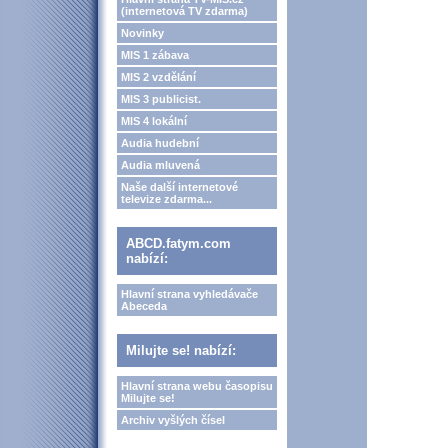
(internetová TV zdarma)
Novinky
MIS 1 zábava
MIS 2 vzdělání
MIS 3 publicist.
MIS 4 lokální
Audia hudební
Audia mluvená
Naše další internetové
televize zdarma...
ABCD.fatym.com
nabízí:
Hlavní strana vyhledávače
Abeceda
Milujte se! nabízí:
Hlavní strana webu časopisu
Milujte se!
Archiv vyšlých čísel