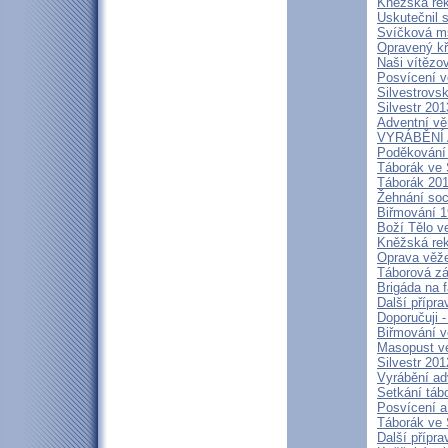
Kněžská rek
Uskutečnil 
Svíčková m
Opravený kř
Naši vítězo
Posvícení 
Silvestrovs
Silvestr 201
Adventní věn
VYRÁBĚNÍ
Poděkování
Táborák ve 
Táborák 201
Žehnání soc
Biřmování 1
Boží Tělo v
Kněžská rek
Oprava věže
Táborová zá
Brigáda na f
Další přípr
Doporučuji -
Biřmování v
Masopust ve
Silvestr 201
Vyrábění ad
Setkání táb
Posvícení a
Táborák ve 
Další přípra