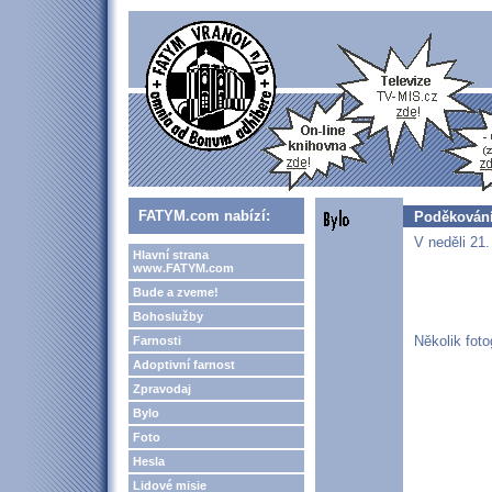
FATYM.com nabízí:
Poděkování
V neděli 21.
Hlavní strana
www.FATYM.com
Bude a zveme!
Bohoslužby
Několik foto
Farnosti
Adoptivní farnost
Zpravodaj
Bylo
Foto
Hesla
Lidové misie