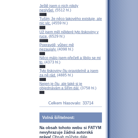
Ještě jsem o nich nikdy
neslyšel.
(5512 hl.)
Tuším, že něco takového existuje, ale
nic víc.
(4559 hl.)
Už jsem měl některé tyto tiskoviny v
ruce.
(6529 hl.)
Popravdě, vůbec mě
nezaujaly.
(4098 hl.)
Něco málo jsem přečetl a líbilo se mi
to.
(4373 hl.)
Tyto tiskoviny čtu pravidelně a jsem
za ně rád.
(4885 hl.)
Nejen je čtu, ale také si je
objednávám a šířím dál.
(3758 hl.)
Celkem hlasovalo: 33714
Volná šiřitelnost:
Na obsah tohoto webu si FATYM
nevyhrazuje žádná autorská
práva!
Obsah můžete dále