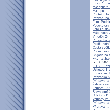
Kříž u Štít
Masopustní 
Masopustní 
Poutní mše s
Pozvání na 
Foto: Podzi
Poděkování 
Foto ze sla
Mše svatá v
V neděli 24
Pozvánka n
Poděkování 
Cesta světl
Poděkování 
Brigáda na f
FKL - Zahaj
(21.06.2020
FOTO: Boží 
Uskutečnil 
Konala se da
Pozvánka na
Příprava na
Žehnání var
Farnost Ští
Slavnostní 
Další spolčo
Varhany ve 
Příprava na 
Příprava na