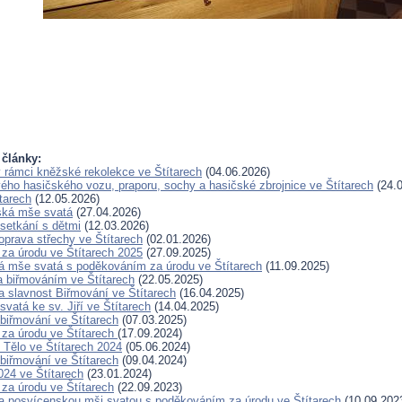
 články:
 rámci kněžské rekolekce ve Štítarech
(04.06.2026)
ého hasičského vozu, praporu, sochy a hasičské zbrojnice ve Štítarech
(24.0
tarech
(12.05.2026)
ská mše svatá
(27.04.2026)
 setkání s dětmi
(12.03.2026)
prava střechy ve Štítarech
(02.01.2026)
za úrodu ve Štítarech 2025
(27.09.2025)
 mše svatá s poděkováním za úrodu ve Štítarech
(11.09.2025)
a biřmováním ve Štítarech
(22.05.2025)
 slavnost Biřmování ve Štítarech
(16.04.2025)
vatá ke sv. Jiří ve Štítarech
(14.04.2025)
 biřmování ve Štítarech
(07.03.2025)
za úrodu ve Štítarech
(17.09.2024)
Tělo ve Štítarech 2024
(05.06.2024)
 biřmování ve Štítarech
(09.04.2024)
24 ve Štítarech
(23.01.2024)
za úrodu ve Štítarech
(22.09.2023)
 posvícenskou mši svatou s poděkováním za úrodu ve Štítarech
(10.09.202