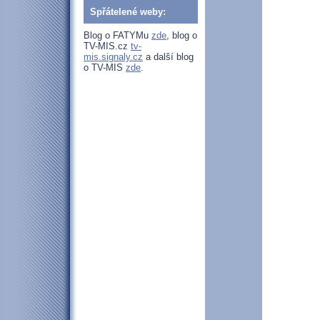
Spřátelené weby:
Blog o FATYMu
zde
, blog o
TV-MIS.cz
tv-
mis.signaly.cz
a další blog
o TV-MIS
zde
.