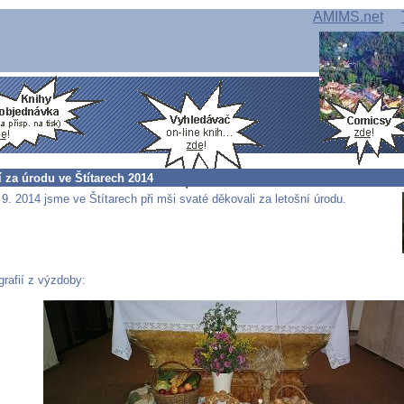
AMIMS.net
 za úrodu ve Štítarech 2014
 9. 2014 jsme ve Štítarech při mši svaté děkovali za letošní úrodu.
grafií z výzdoby: