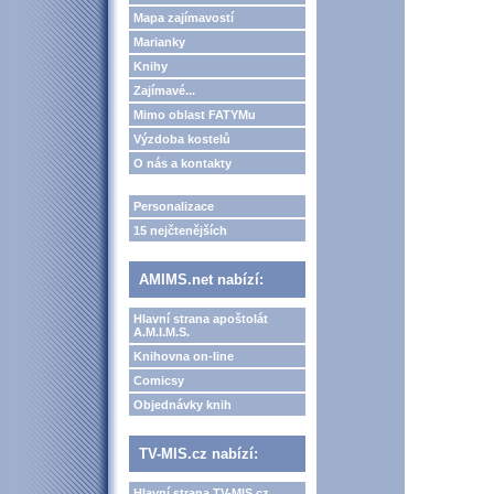
Mapa zajímavostí
Marianky
Knihy
Zajímavé...
Mimo oblast FATYMu
Výzdoba kostelů
O nás a kontakty
Personalizace
15 nejčtenějších
AMIMS.net nabízí:
Hlavní strana apoštolát
A.M.I.M.S.
Knihovna on-line
Comicsy
Objednávky knih
TV-MIS.cz nabízí:
Hlavní strana TV-MIS.cz