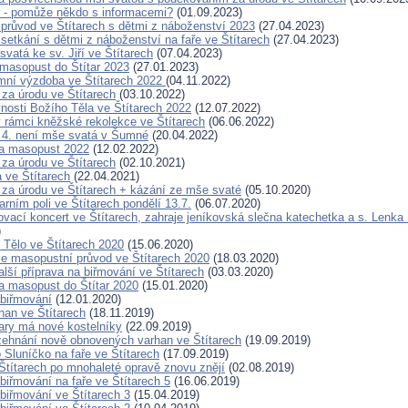
ar - pomůže někdo s informacemi?
(01.09.2023)
průvod ve Štítarech s dětmi z náboženství 2023
(27.04.2023)
setkání s dětmi z náboženství na faře ve Štítarech
(27.04.2023)
vatá ke sv. Jiří ve Štítarech
(07.04.2023)
masopust do Štítar 2023
(27.01.2023)
mní výzdoba ve Štítarech 2022
(04.11.2022)
za úrodu ve Štítarech
(03.10.2022)
vnosti Božího Těla ve Štítarech 2022
(12.07.2022)
 rámci kněžské rekolekce ve Štítarech
(06.06.2022)
. 4. není mše svatá v Šumné
(20.04.2022)
a masopust 2022
(12.02.2022)
za úrodu ve Štítarech
(02.10.2021)
a ve Štítarech
(22.04.2021)
za úrodu ve Štítarech + kázání ze mše svaté
(05.10.2020)
arním poli ve Štítarech pondělí 13.7.
(06.07.2020)
ovací koncert ve Štítarech, zahraje jeníkovská slečna katechetka a s. Lenka
)
Tělo ve Štítarech 2020
(15.06.2020)
se masopustní průvod ve Štítarech 2020
(18.03.2020)
lší příprava na biřmování ve Štítarech
(03.03.2020)
 masopust do Štítar 2020
(15.01.2020)
 biřmování
(12.01.2020)
han ve Štítarech
(18.11.2019)
tary má nové kostelníky
(22.09.2019)
žehnání nově obnovených varhan ve Štítarech
(19.09.2019)
 Sluníčko na faře ve Štítarech
(17.09.2019)
Štítarech po mnohaleté opravě znovu znějí
(02.08.2019)
biřmování na faře ve Štítarech 5
(16.06.2019)
 biřmování ve Štítarech 3
(15.04.2019)