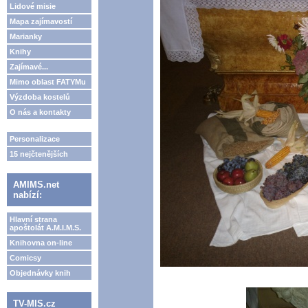
Lidové misie
Mapa zajímavostí
Marianky
Knihy
Zajímavé...
Mimo oblast FATYMu
Výzdoba kostelů
O nás a kontakty
Personalizace
15 nejčtenějších
AMIMS.net
nabízí:
Hlavní strana
apoštolát A.M.I.M.S.
Knihovna on-line
Comicsy
Objednávky knih
TV-MIS.cz