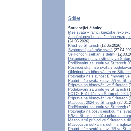
Sdílet
Související články:
Mše svatá v rámci kněžské rekolekc
Žehnání nového hasičského vozu, pra
(24.05.2026)
Křest ve Štítarech
(12.05.2026)
Svatomatějská mše svatá
(27.04.20
Velikonoční setkání s dětmi
(12.03.2
Dokončena oprava střechy ve Štítar
Poděkování za úrodu ve Štítarech 2
Posvícenská mše svatá s poděkován
Ohlédnutí za biřmováním ve Štítarec
Pozvánka na slavnost Biřmování ve 
Poutní mše svatá ke sv. Jiří ve Štít
Příprava na biřmování ve Štítarech
(
Poděkování za úrodu ve Štítarech
(1
FOTO: Boží Tělo ve Štítarech 2024
(
Příprava na biřmování ve Štítarech
(
Masopust 2024 ve Štítarech
(23.01.2
Poděkování za úrodu ve Štítarech
(2
Pozvánka na posvícenskou mši svat
Kříž u Štítar - pomůže někdo s info
Masopustní průvod ve Štítarech s d
Masopustní setkání s dětmi z nábože
Poutní mše svatá ke sv. Jiří ve Štít