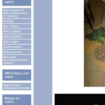
nabízí:
Hlavní strana TV-
MIS.cz (internetová
TV zdarma)
Novinky
MIS 1 zábava
MIS 2 vzdělání
MIS 3 publicist.
MIS 4 lokální
Audia hudební
Audia mluvená
Naše další
internetové televize
zdarma...
ABCD.fatym.com
nabízí:
Hlavní strana
vyhledávače Abeceda
Milujte se!
nabízí: