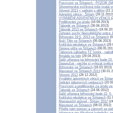
Posvícení ve Štítarech - POZOR Z
Silvestrovská svíčková mše svatá ve
Silvestr 2013 + setkání s dětmi
(21.1
Adventní věnce - Štítary
(29.11.2013
VYRÁBĚNÍ ADVENTNÍCH VĚNCŮ
(
Poděkování za úrodu
(18.09.2013)
Táborák ve Štítarech
(30.06.2013)
Táborák 2013 ve Štítarech
(18.06.20
Žehnání sochy Nejsvětějšího srdce J
Biřmování 19.5. 2013 ve Štítarech
(0
Boží Tělo ve Štítarech
(05.06.2013)
Kněžská rekolekce ve Štítarech
(28.
Oprava věže ve Štítarech
(08.05.201
Táborová základna TZ Junior - nabíd
Brigáda na faře
(29.04.2013)
Další příprava na biřmování bude 23.
Doporučuji - nechte si vyřezat světce
Biřmování ve Štítarech
(18.03.2013)
Masopust ve Štítarech 2013
(30.01.2
Silvestr 2012
(28.12.2012)
Vyrábění adventních věnců ve Štíta
Setkání táborových vedoucích
(20.09
Posvícení a poděkování za úrodu ve 
Táborák ve Štítarech
(24.06.2012)
Další příprava biřmování bude 22. 5.
Kněžská rekolekce ve Štítarech
(11.
Masopustní průvod - Štítary 2012
(24
Masopust ve Štítarech
(08.02.2012)
Přijďte nám pomoci a zároveň se pob
Informace pro třikrálové koledníky ze