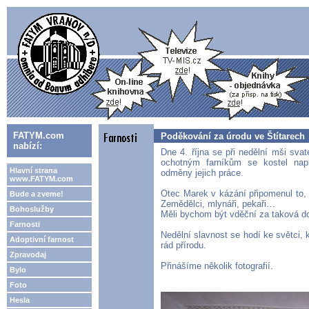
FATYM.com
Poděkování za úrodu ve Štítarech
nabízí:
Dne 4. října se při nedělní mši sva
ochotným farníkům se kostel nap
Hlavní strana
odměny jejich práce.
www.FATYM.com
Otec Marek v kázání připomenul to, k
Bude a zveme!
Zemědělci, mlynáři, pekaři…
Bohoslužby
Měli bychom být vděční za taková do
Farnosti
Nedělní slavnost se hodí ke světci, 
Adoptivní farnost
rád přírodu.
Zpravodaj
Přinášíme několik fotografií.
Bylo
Foto
Hesla