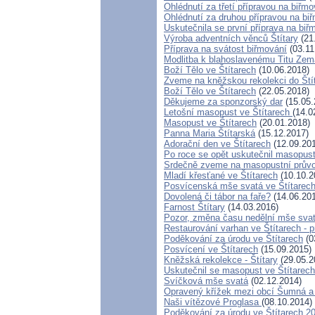
Ohlédnutí za třetí přípravou na biřmo
Ohlédnutí za druhou přípravou na bi
Uskutečnila se první příprava na biř
Výroba adventních věnců Štítary
(21
Příprava na svátost biřmování
(03.11
Modlitba k blahoslavenému Titu Ze
Boží Tělo ve Štítarech
(10.06.2018)
Zveme na kněžskou rekolekci do Ští
Boží Tělo ve Štítarech
(22.05.2018)
Děkujeme za sponzorský dar
(15.05.
Letošní masopust ve Štítarech
(14.0
Masopust ve Štítarech
(20.01.2018)
Panna Maria Štítarská
(15.12.2017)
Adorační den ve Štítarech
(12.09.20
Po roce se opět uskutečnil masopust
Srdečně zveme na masopustní průvo
Mladí křesťané ve Štítarech
(10.10.2
Posvícenská mše svatá ve Štítarec
Dovolená či tábor na faře?
(14.06.20
Farnost Štítary
(14.03.2016)
Pozor, změna času nedělní mše svat
Restaurování varhan ve Štítarech - 
Poděkování za úrodu ve Štítarech
(0
Posvícení ve Štítarech
(15.09.2015)
Kněžská rekolekce - Štítary
(29.05.2
Uskutečnil se masopust ve Štítarech
Svíčková mše svatá
(02.12.2014)
Opravený křížek mezi obcí Šumná a 
Naši vítězové Proglasa
(08.10.2014)
Poděkování za úrodu ve Štítarech 2