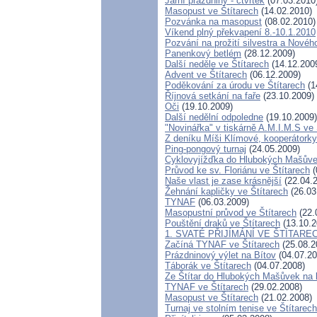
Jarní prázdniny - čtvrtek
(07.03.2010
Masopust ve Štítarech
(14.02.2010)
Pozvánka na masopust
(08.02.2010)
Víkend plný překvapení 8.-10.1.2010
Pozvání na prožití silvestra a Novéh
Panenkový betlém
(28.12.2009)
Další neděle ve Štítarech
(14.12.200
Advent ve Štítarech
(06.12.2009)
Poděkování za úrodu ve Štítarech
(1
Říjnová setkání na faře
(23.10.2009)
Oči
(19.10.2009)
Další nedělní odpoledne
(19.10.2009)
"Novinářka" v tiskárně A.M.I.M.S ve 
Z deníku Míši Klímové, kooperátorky
Ping-pongový turnaj
(24.05.2009)
Cyklovyjížďka do Hlubokých Mašův
Průvod ke sv. Floriánu ve Štítarech
(
Naše vlast je zase krásnější
(22.04.
Žehnání kapličky ve Štítarech
(26.03
TYNAF
(06.03.2009)
Masopustní průvod ve Štítarech
(22.
Pouštění draků ve Štítarech
(13.10.2
1. SVATÉ PŘIJÍMÁNÍ VE ŠTÍTARE
Začíná TYNAF ve Štítarech
(25.08.2
Prázdninový výlet na Bítov
(04.07.20
Táborák ve Štítarech
(04.07.2008)
Ze Štítar do Hlubokých Mašůvek na 
TYNAF ve Štítarech
(29.02.2008)
Masopust ve Štítarech
(21.02.2008)
Turnaj ve stolním tenise ve Štítarech