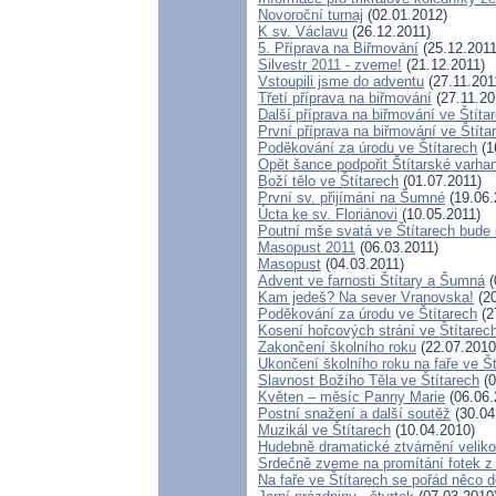
Novoroční turnaj
(02.01.2012)
K sv. Václavu
(26.12.2011)
5. Příprava na Biřmování
(25.12.2011
Silvestr 2011 - zveme!
(21.12.2011)
Vstoupili jsme do adventu
(27.11.201
Třetí příprava na biřmování
(27.11.20
Další příprava na biřmování ve Štíta
První příprava na biřmování ve Štíta
Poděkování za úrodu ve Štítarech
(1
Opět šance podpořit Štítarské varha
Boží tělo ve Štítarech
(01.07.2011)
První sv. přijímání na Šumné
(19.06.
Úcta ke sv. Floriánovi
(10.05.2011)
Poutní mše svatá ve Štítarech bude
Masopust 2011
(06.03.2011)
Masopust
(04.03.2011)
Advent ve farnosti Štítary a Šumná
(
Kam jedeš? Na sever Vranovska!
(20
Poděkování za úrodu ve Štítarech
(2
Kosení hořcových strání ve Štítarec
Zakončení školního roku
(22.07.2010
Ukončení školního roku na faře ve Št
Slavnost Božího Těla ve Štítarech
(0
Květen – měsíc Panny Marie
(06.06.
Postní snažení a další soutěž
(30.04
Muzikál ve Štítarech
(10.04.2010)
Hudebně dramatické ztvárnění veliko
Srdečně zveme na promítání fotek z I
Na faře ve Štítarech se pořád něco d