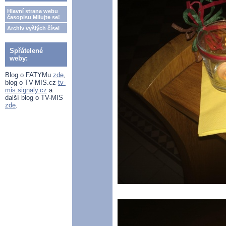
Hlavní strana webu
časopisu Milujte se!
Archiv vyšlých čísel
Spřátelené
weby:
Blog o FATYMu
zde
,
blog o TV-MIS.cz
tv-
mis.signaly.cz
a
další blog o TV-MIS
zde
.