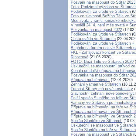
Pozvání na masopust do Štítar 2023
Foto: Podzimní výzdoba ve Štítare
Poděkování za úrodu ve Štítarech
(0
Foto ze slavnosti Božího Těla ve Št
Mše svatá v rámci kněžské rekolekc
V neděli 24. 4. není mše svatá v Š
Pozvánka na masopust 2022
(12.02.
Poděkování za úrodu ve Štítarech
(0
Cesta světla ve Štítarech
(22.04.202
Poděkování za úrodu ve Štítarech +
Brigáda na farním poli ve Štítarech p
FKL - Zahajovací koncert ve Štítare
Ripperová
(21.06.2020)
FOTO: Boží Tělo ve Štítarech 2020
(
Uskutečnil se masopustní průvod ve 
Konala se další příprava na biřmován
Pozvánka na masopust do Štítar 20
Příprava na biřmování
(12.01.2020)
Žehnání varhan ve Štítarech
(18.11.2
Farnost Štítary má nové kostelníky
(
Slavnostní žehnání nově obnovených
Další spolčo Sluníčko na faře ve Ští
Varhany ve Štítarech po mnohaleté o
Příprava na biřmování na faře ve Ští
Příprava na biřmování ve Štítarech 3
Příprava na biřmování ve Štítarech 2
Spolčo Sluníčko ve Štítarech
(10.03.
Uskutečnil se masopust ve Štítarech
Spolčo Sluníčko na faře ve Štítarech
Pozvání na masopust ve Štítarech
(0