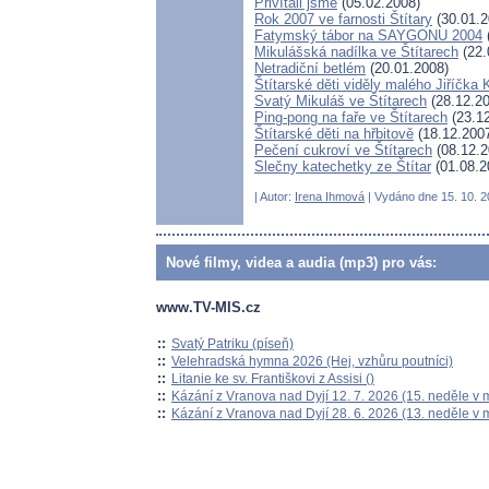
Přivítali jsme
(05.02.2008)
Rok 2007 ve farnosti Štítary
(30.01.2
Fatymský tábor na SAYGONU 2004
Mikulášská nadílka ve Štítarech
(22.
Netradiční betlém
(20.01.2008)
Štítarské děti viděly malého Jiříčka 
Svatý Mikuláš ve Štítarech
(28.12.20
Ping-pong na faře ve Štítarech
(23.12
Štítarské děti na hřbitově
(18.12.200
Pečení cukroví ve Štítarech
(08.12.2
Slečny katechetky ze Štítar
(01.08.2
| Autor:
Irena Ihmová
| Vydáno dne 15. 10. 2
Nové filmy, videa a audia (mp3) pro vás:
www.TV-MIS.cz
::
Svatý Patriku (píseň)
::
Velehradská hymna 2026 (Hej, vzhůru poutníci)
::
Litanie ke sv. Františkovi z Assisi ()
::
Kázání z Vranova nad Dyjí 12. 7. 2026 (15. neděle v 
::
Kázání z Vranova nad Dyjí 28. 6. 2026 (13. neděle v 