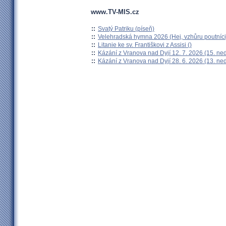
www.TV-MIS.cz
::
Svatý Patriku (píseň)
::
Velehradská hymna 2026 (Hej, vzhůru poutníci
::
Litanie ke sv. Františkovi z Assisi ()
::
Kázání z Vranova nad Dyjí 12. 7. 2026 (15. ne
::
Kázání z Vranova nad Dyjí 28. 6. 2026 (13. ne