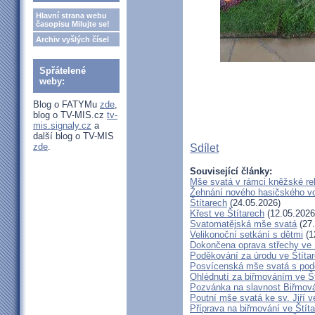
Hlavní strana webu
časopisu Milujte se!
Archiv vyšlých čísel
Spřátelené
weby:
Blog o FATYMu
zde
,
blog o TV-MIS.cz
tv-
mis.signaly.cz
a
další blog o TV-MIS
zde
.
Sdílet
Související články:
Mše svatá v rámci kněžské re
Žehnání nového hasičského vo
Štítarech
(24.05.2026)
Křest ve Štítarech
(12.05.2026
Svatomatějská mše svatá
(27.
Velikonoční setkání s dětmi
(1
Dokončena oprava střechy ve 
Poděkování za úrodu ve Štíta
Posvícenská mše svatá s pod
Ohlédnutí za biřmováním ve Š
Pozvánka na slavnost Biřmová
Poutní mše svatá ke sv. Jiří v
Příprava na biřmování ve Štít