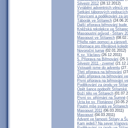
Silvestr 2012
(28.12.2012)
Vyrábění adventních věnců ve
Setkání táborových vedoucích
Posvícení a poděkování za úro
Táborák ve Štítarech
(24.06.2
Další příprava biřmování bude 
Kněžská rekolekce ve Štítare
Masopustní průvod - Štítary 2
Masopust ve Štítarech
(08.02.
Přijďte nám pomoci a zároveň 
Informace pro třikrálové koledn
Novoroční turnaj
(02.01.2012)
K sv. Václavu
(26.12.2011)
5. Příprava na Biřmování
(25.1
Silvestr 2011 - zveme!
(21.12.
Vstoupili jsme do adventu
(27.
Třetí příprava na biřmování
(27
Další příprava na biřmování ve
První příprava na biřmování ve
Poděkování za úrodu ve Štíta
Opět šance podpořit Štítarské
Boží tělo ve Štítarech
(01.07.2
První sv. přijímání na Šumné
(
Úcta ke sv. Floriánovi
(10.05.2
Poutní mše svatá ve Štítarec
Masopust 2011
(06.03.2011)
Masopust
(04.03.2011)
Advent ve farnosti Štítary a 
Kam jedeš? Na sever Vranovs
Poděkování za úrodu ve Štíta