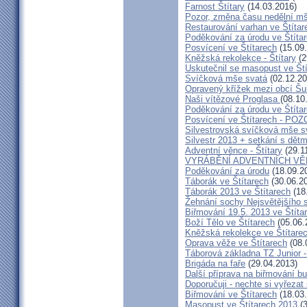
Farnost Štítary
(14.03.2016)
Pozor, změna času nedělní mš
Restaurování varhan ve Štítar
Poděkování za úrodu ve Štíta
Posvícení ve Štítarech
(15.09
Kněžská rekolekce - Štítary
(2
Uskutečnil se masopust ve Št
Svíčková mše svatá
(02.12.20
Opravený křížek mezi obcí Šu
Naši vítězové Proglasa
(08.10
Poděkování za úrodu ve Štíta
Posvícení ve Štítarech - P
Silvestrovská svíčková mše sv
Silvestr 2013 + setkání s dětm
Adventní věnce - Štítary
(29.1
VYRÁBĚNÍ ADVENTNÍCH V
Poděkování za úrodu
(18.09.2
Táborák ve Štítarech
(30.06.2
Táborák 2013 ve Štítarech
(18
Žehnání sochy Nejsvětějšího s
Biřmování 19.5. 2013 ve Štíta
Boží Tělo ve Štítarech
(05.06.
Kněžská rekolekce ve Štítare
Oprava věže ve Štítarech
(08.
Táborová základna TZ Junior -
Brigáda na faře
(29.04.2013)
Další příprava na biřmování bu
Doporučuji - nechte si vyřezat
Biřmování ve Štítarech
(18.03
Masopust ve Štítarech 2013
(3