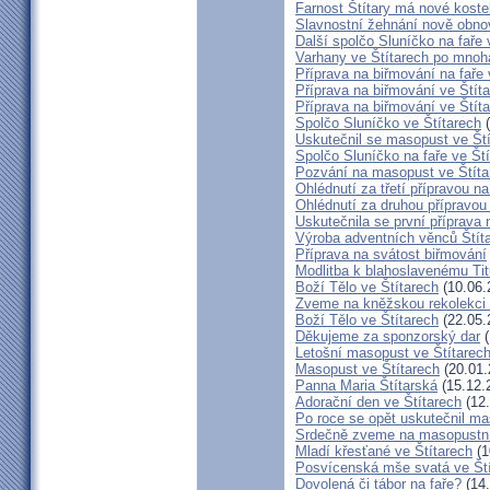
Farnost Štítary má nové koste
Slavnostní žehnání nově obno
Další spolčo Sluníčko na faře 
Varhany ve Štítarech po mnoha
Příprava na biřmování na faře 
Příprava na biřmování ve Štít
Příprava na biřmování ve Štít
Spolčo Sluníčko ve Štítarech
(
Uskutečnil se masopust ve Št
Spolčo Sluníčko na faře ve Št
Pozvání na masopust ve Štíta
Ohlédnutí za třetí přípravou n
Ohlédnutí za druhou přípravou
Uskutečnila se první příprava 
Výroba adventních věnců Štít
Příprava na svátost biřmování
Modlitba k blahoslavenému T
Boží Tělo ve Štítarech
(10.06.
Zveme na kněžskou rekolekci 
Boží Tělo ve Štítarech
(22.05.
Děkujeme za sponzorský dar
(
Letošní masopust ve Štítarec
Masopust ve Štítarech
(20.01.
Panna Maria Štítarská
(15.12.
Adorační den ve Štítarech
(12.
Po roce se opět uskutečnil ma
Srdečně zveme na masopustní
Mladí křesťané ve Štítarech
(1
Posvícenská mše svatá ve Ští
Dovolená či tábor na faře?
(14.