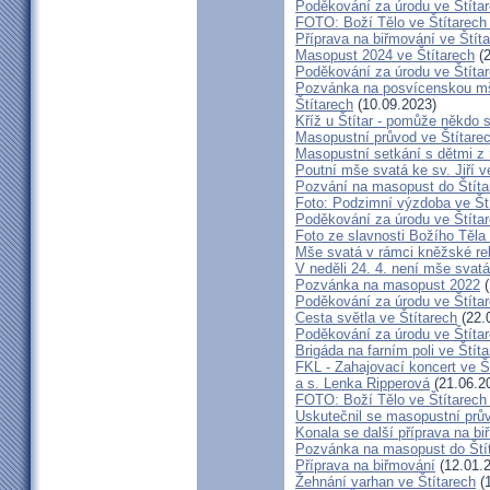
Poděkování za úrodu ve Štíta
FOTO: Boží Tělo ve Štítarech
Příprava na biřmování ve Štít
Masopust 2024 ve Štítarech
(2
Poděkování za úrodu ve Štíta
Pozvánka na posvícenskou mš
Štítarech
(10.09.2023)
Kříž u Štítar - pomůže někdo 
Masopustní průvod ve Štítare
Masopustní setkání s dětmi z 
Poutní mše svatá ke sv. Jiří v
Pozvání na masopust do Štíta
Foto: Podzimní výzdoba ve Št
Poděkování za úrodu ve Štíta
Foto ze slavnosti Božího Těla
Mše svatá v rámci kněžské re
V neděli 24. 4. není mše sva
Pozvánka na masopust 2022
(
Poděkování za úrodu ve Štíta
Cesta světla ve Štítarech
(22.
Poděkování za úrodu ve Štíta
Brigáda na farním poli ve Štíta
FKL - Zahajovací koncert ve Š
a s. Lenka Ripperová
(21.06.2
FOTO: Boží Tělo ve Štítarech
Uskutečnil se masopustní prů
Konala se další příprava na bi
Pozvánka na masopust do Ští
Příprava na biřmování
(12.01.
Žehnání varhan ve Štítarech
(1