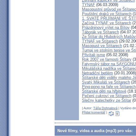
Žehnání kapličky ve Štítarech
TYNAF
(06.03.2009)
Masopustní průvod ve Štítare
Pouštění draků ve Štítarech
(1
1. SVATÉ PŘIJÍMÁNÍ VE ŠT
Začíná TYNAF ve Štítarech
(2
Prázdninový výlet na Bítov
(04
Táborák ve Štítarech
(04.07.2
Ze Štítar do Hlubokých Mašův
TYNAF ve Štítarech
(29.02.20
Masopust ve Štítarech
(21.02.
Turnaj ve stolním tenise ve Št
Přivítali jsme
(05.02.2008)
Rok 2007 ve farnosti Štítary
(3
Fatymský tábor na SAYGONU
Mikulášská nadílka ve Štítare
Netradiční betlém
(20.01.2008)
Štítarské děti viděly malého J
Svatý Mikuláš ve Štítarech
(28
Ping-pong na faře ve Štítarech
Štítarské děti na hřbitově
(18.1
Pečení cukroví ve Štítarech
(0
Slečny katechetky ze Štítar
(0
| Autor:
Táňa Dohnalová
| Vydáno dne
Přidat komentář
|
Nové filmy, videa a audia (mp3) pro vás: