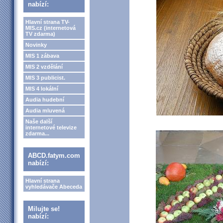
nabízí:
Hlavní strana TV-
MIS.cz (internetová
TV zdarma)
Novinky
MIS 1 zábava
MIS 2 vzdělání
MIS 3 publicist.
MIS 4 lokální
Audia hudební
Audia mluvená
Naše další
internetové televize
zdarma...
ABCD.fatym.com
nabízí:
Hlavní strana
vyhledávače Abeceda
Milujte se!
nabízí: