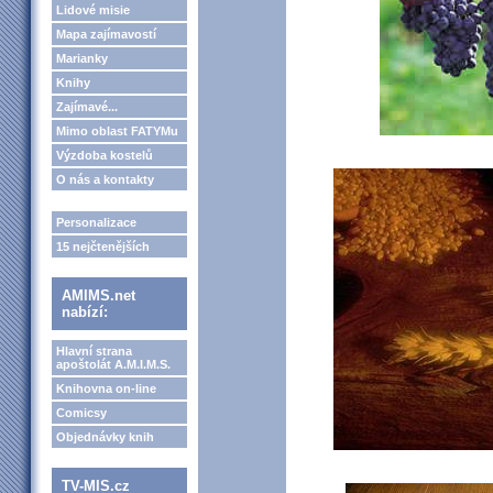
Lidové misie
Mapa zajímavostí
Marianky
Knihy
Zajímavé...
Mimo oblast FATYMu
Výzdoba kostelů
O nás a kontakty
Personalizace
15 nejčtenějších
AMIMS.net
nabízí:
Hlavní strana
apoštolát A.M.I.M.S.
Knihovna on-line
Comicsy
Objednávky knih
TV-MIS.cz