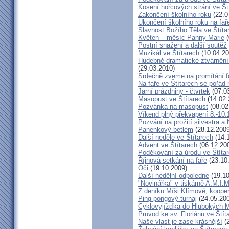
Kosení hořcových strání ve Št
Zakončení školního roku
(22.0
Ukončení školního roku na fař
Slavnost Božího Těla ve Štíta
Květen – měsíc Panny Marie
(
Postní snažení a další soutěž
Muzikál ve Štítarech
(10.04.20
Hudebně dramatické ztvárnění 
(29.03.2010)
Srdečně zveme na promítání fo
Na faře ve Štítarech se pořád 
Jarní prázdniny - čtvrtek
(07.0
Masopust ve Štítarech
(14.02.
Pozvánka na masopust
(08.02
Víkend plný překvapení 8.-10.
Pozvání na prožití silvestra a
Panenkový betlém
(28.12.2009
Další neděle ve Štítarech
(14.
Advent ve Štítarech
(06.12.20
Poděkování za úrodu ve Štíta
Říjnová setkání na faře
(23.10
Oči
(19.10.2009)
Další nedělní odpoledne
(19.10
"Novinářka" v tiskárně A.M.I.M
Z deníku Míši Klímové, kooper
Ping-pongový turnaj
(24.05.20
Cyklovyjížďka do Hlubokých 
Průvod ke sv. Floriánu ve Štít
Naše vlast je zase krásnější
(2