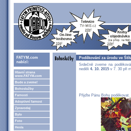
FATYM.com
Poděkování za úrodu ve Štít
nabízí:
Srdečně zveme na poděkován
neděli
4. 10. 2015
v 7. 30 při 
Hlavní strana
www.FATYM.com
Bude a zveme!
Bohoslužby
Přijďte Pánu Bohu poděkovat.
Farnosti
Adoptivní farnost
Zpravodaj
Bylo
Foto
Hesla