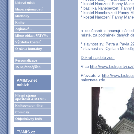
Lidové misie
* kostel Narození Panny Mari
* bazilika Nanebevzetí Panny 
Mapa zajímavostí
* kostel Nanebevzetí Panny Ma
Marianky
* kostel Narození Panny Marie
Knihy
Zajímavé...
a současně stanovuji násled
místě, za podmínek daných de
Mimo oblast FATYMu
Výzdoba kostelů
* slavnost sv. Petra a Pavla 2
* slavnost sv. Cyrila a Metoděj
O nás a kontakty
Dekret najdete zde.
Personalizace
Více
http://www.biskupstvi.cz
15 nejčtenějších
Převzato z
http://www.biskups
naleznete
zde.
AMIMS.net
nabízí:
Hlavní strana
apoštolát A.M.I.M.S.
Knihovna on-line
Comicsy
Objednávky knih
TV-MIS.cz