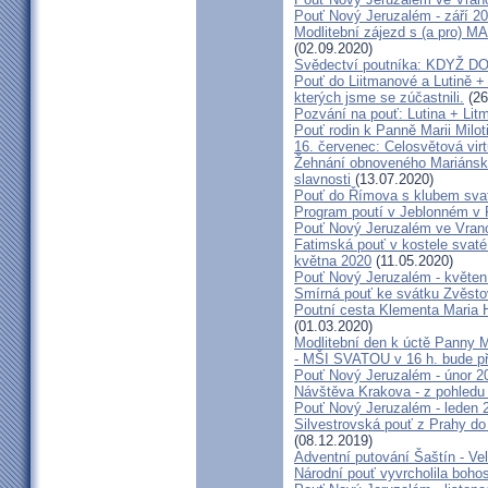
Pouť Nový Jeruzalém - září 2
Modlitební zájezd s (a pro
(02.09.2020)
Svědectví poutníka: KDYŽ 
Pouť do Liitmanové a Lutině + 
kterých jsme se zúčastnili.
(26
Pozvání na pouť: Lutina + Lit
Pouť rodin k Panně Marii Milot
16. červenec: Celosvětová virt
Žehnání obnoveného Mariánské
slavnosti
(13.07.2020)
Pouť do Římova s klubem sva
Program poutí v Jeblonném v 
Pouť Nový Jeruzalém ve Vran
Fatimská pouť v kostele svaté 
května 2020
(11.05.2020)
Pouť Nový Jeruzalém - květen
Smírná pouť ke svátku Zvěsto
Poutní cesta Klementa Maria 
(01.03.2020)
Modlitební den k úctě Panny M
- MŠI SVATOU v 16 h. bude p
Pouť Nový Jeruzalém - únor 2
Návštěva Krakova - z pohledu
Pouť Nový Jeruzalém - leden 
Silvestrovská pouť z Prahy do
(08.12.2019)
Adventní putování Šaštín - Ve
Národní pouť vyvrcholila boho