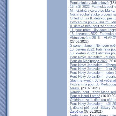
Porciunkule v Jablunkově
(13.
13. září 2022: Fatimská pouť v 
Mimořádná výzva otce Marka - 
Noční eucharistické procesí n
Ohlédnutí za II. dětskou pěší 
Pozvání na pouť k Božímu Mil
II. dětská pěší pouť ze Štítar
11. pouť přátel Likvidace Lepry
13. července 2022: Fatimská po
Aktualizováno 28. 6. - VL
(27.06.2022)
S panem Janem Němcem opět 
13. června 2022: Fatimská pouť
13. květen 2022: Fatimská pouť
Pouť Nový Jeruzalém - duben
Pouť do Medjugorje 2022
(30.0
Pouť Nový Jeruzalém - březen
Pouť Nový Jeruzalém - únor 2
Pouť Nový Jeruzalém - leden 
Pouť Nový Jeruzalém - prosin
Slavíme výročí: 30 let večeřad
Pozvání na pouť do Medžugorje
Meals.
(23.09.2021)
Národní pouť Panny Marie sed
Pouť v Horní Lomné
(16.09.20
Ohlédnutí za 1. dětskou pěší p
Pouť Nový Jeruzalém - září 2
I. dětská pěší pouť: Štítary-V
Žarošice
(07.08.2021)
Nedělní pouť ke svatému Jose