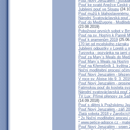
Pouť Nový Jeruzalém - listop
Pouť ke svaté Anežce České 
Jubilejní pouť ve Sloupu
(24.10
Pouť mužů k blahoslavenému
Národní Svatováclavská pouť
Pouť do Medžugorje - Modliteb
(23.08.2019)
Pobožnost prvních sobot v Brně
Pouť na sv. Hostýn k Panně Ma
Pouť k pramenům 2019
(25.06
170 let od mcelského zázraku
Jubilejní odpustky v Loretě u 
Turzovka - pozvánka na jarní p
Pouť za Mary´s Meals do Med
Pouť Mary´s Meals na Hostýn
Pouť na Křemešník 1. května 
Noční modlitební procesí očim
Pouť Nový Jeruzalém - březen
V roce sv. Aloise (do 9. 3. 201
Pouť Nový Jeruzalém - prosin
Fatimskou pouť do kostela sva
Národní svatováclavská pouť 
TV Lux: Přímé přenosy ze Šaš
(14.09.2018)
Pouť s dětmi k Pražskému Jez
Pouť Nový Jeruzalém - září 2
Zlatá sobota 2018 v Žarošicích 
* 2x Noční modlitební procesí p
* www.petice-adopce.cz - mater
Pouť Nový Jeruzalém - srpen 