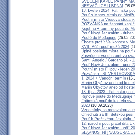
SVĚCENÍ KAPLE PANNY MAR
NESVAČILCE U BRNA!
(08.05
13. květen 2024: Fatimská pouť
Pouť s Marys Meals do Medžug
Poutní místo Vřesová studánk
POZVÁNKA na žehnání kapličk
Kojetína + termíny poutí do M
Pouť Nový Jeruzalém - duben
Poutě do Međugorje
(26.03.20
Chcete prožít Velikonoce v M
XVII. Pěší pouť mužů 2024
(16
Úplně poslední místa na po
Zasvěcení všech zemí ve svat
Sant ' Angelo / Gargano (4. - 1
Pouť Nový Jeruzalém - únor 2
Poutní místo Filipov - leden 2
Pozvánka - SILVESTROVSKÁ
1. 2024 + Vánoční termín
(15.
Mariin Obyčtov aneb od kostel
Mariin Obyčtov aneb od kostel
13. října 2023 - Fatimská pouť 
Říjnové poutě do Medžugorje 
Fatimská pouť do kostela svaté
2023
(10.09.2023)
Vzpomínky na moravskou auto
Ohlédnutí za III. dětskou pěší 
Pouť k Pražskému Jezulátku (
12. národní pouť přátel díla Li
Pouť Nový Jeruzalém - září 2
SLAVNOSTNÍ INAUGURACE 