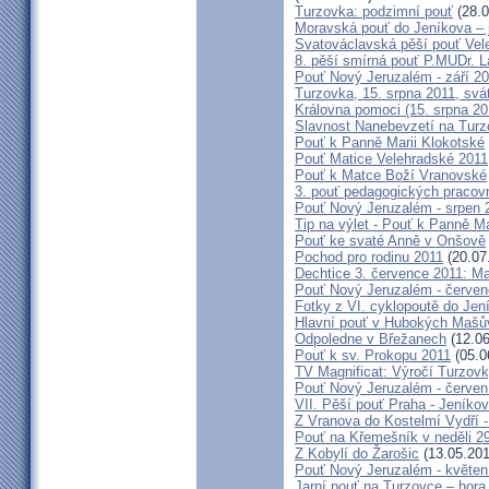
Turzovka: podzimní pouť
(28.0
Moravská pouť do Jeníkova – j
Svatováclavská pěší pouť Vel
8. pěší smírná pouť P.MUDr. 
Pouť Nový Jeruzalém - září 2
Turzovka, 15. srpna 2011, sv
Královna pomoci (15. srpna 2
Slavnost Nanebevzetí na Tur
Pouť k Panně Marii Klokotské
Pouť Matice Velehradské 2011
Pouť k Matce Boží Vranovské
3. pouť pedagogických praco
Pouť Nový Jeruzalém - srpen 
Tip na výlet - Pouť k Panně M
Pouť ke svaté Anně v Onšově
Pochod pro rodinu 2011
(20.07
Dechtice 3. července 2011: Ma
Pouť Nový Jeruzalém - červen
Fotky z VI. cyklopoutě do Jen
Hlavní pouť v Hubokých Mašův
Odpoledne v Břežanech
(12.06
Pouť k sv. Prokopu 2011
(05.0
TV Magnificat: Výročí Turzov
Pouť Nový Jeruzalém - červen
VII. Pěší pouť Praha - Jeníkov 
Z Vranova do Kostelmí Vydří -
Pouť na Křemešník v neděli 2
Z Kobylí do Žarošic
(13.05.201
Pouť Nový Jeruzalém - květen
Jarní pouť na Turzovce – hora