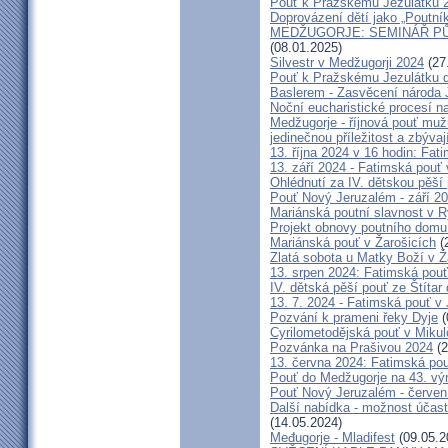
Pouť k Pražskému Jezulátku 
Doprovázení dětí jako „Poutní
MEDŽUGORJE: SEMINÁŘ PŮST
(08.01.2025)
Silvestr v Medžugorji 2024
(27
Pouť k Pražskému Jezulátku d
Baslerem - Zasvěcení národa 
Noční eucharistické procesí n
Medžugorje - říjnová pouť mu
jedinečnou příležitost a zbývaj
13. října 2024 v 16 hodin: Fa
13. září 2024 - Fatimská pouť
Ohlédnutí za IV. dětskou pěší
Pouť Nový Jeruzalém - září 2
Mariánská poutní slavnost v R
Projekt obnovy poutního domu
Mariánská pouť v Žarošicích
(
Zlatá sobota u Matky Boží v Ž
13. srpen 2024: Fatimská pouť 
IV. dětská pěší pouť ze Štítar
13. 7. 2024 - Fatimská pouť v J
Pozvání k prameni řeky Dyje
(
Cyrilometodějská pouť v Mikul
Pozvánka na Prašivou 2024
(2
13. června 2024: Fatimská pouť
Pouť do Medžugorje na 43. výro
Pouť Nový Jeruzalém - červen
Další nabídka - možnost účast
(14.05.2024)
Međugorje - Mladifest
(09.05.2