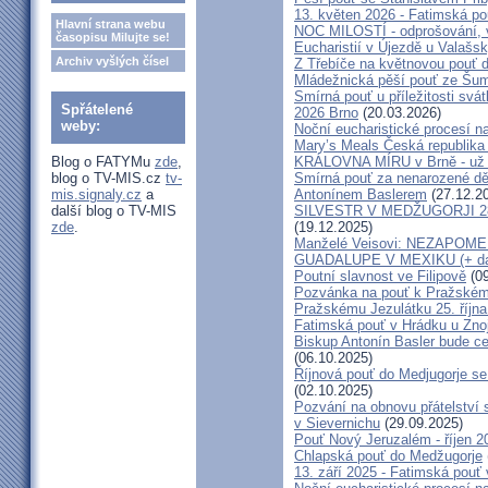
13. květen 2026 - Fatimská p
Hlavní strana webu
NOC MILOSTÍ - odprošování, v
časopisu Milujte se!
Eucharistií v Újezdě u Valašs
Archiv vyšlých čísel
Z Třebíče na květnovou pouť 
Mládežnická pěší pouť ze Šu
Smírná pouť u příležitosti svá
Spřátelené
2026 Brno
(20.03.2026)
weby:
Noční eucharistické procesí n
Mary’s Meals Česká republika
Blog o FATYMu
zde
,
KRÁLOVNA MÍRU v Brně - už 
blog o TV-MIS.cz
tv-
Smírná pouť za nenarozené dě
mis.signaly.cz
a
Antonínem Baslerem
(27.12.2
další blog o TV-MIS
SILVESTR V MEDŽUGORJI 28. 1
zde
.
(19.12.2025)
Manželé Veisovi: NEZAPO
GUADALUPE V MEXIKU (+ dal
Poutní slavnost ve Filipově
(09
Pozvánka na pouť k Pražském
Pražskému Jezulátku 25. říjn
Fatimská pouť v Hrádku u Znoj
Biskup Antonín Basler bude ce
(06.10.2025)
Říjnová pouť do Medjugorje se
(02.10.2025)
Pozvání na obnovu přátelství 
v Sievernichu
(29.09.2025)
Pouť Nový Jeruzalém - říjen 2
Chlapská pouť do Medžugorje
13. září 2025 - Fatimská pouť