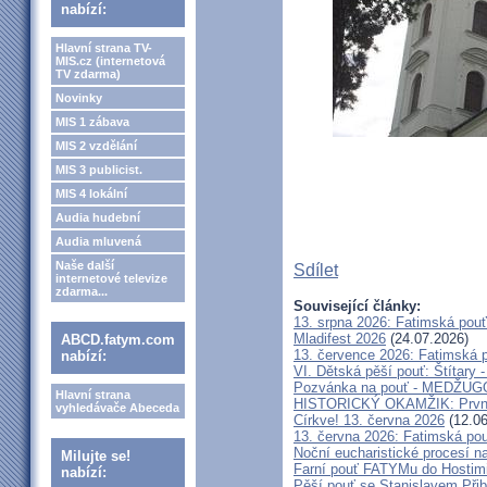
nabízí:
Hlavní strana TV-
MIS.cz (internetová
TV zdarma)
Novinky
MIS 1 zábava
MIS 2 vzdělání
MIS 3 publicist.
MIS 4 lokální
Audia hudební
Audia mluvená
Naše další
Sdílet
internetové televize
zdarma...
Související články:
13. srpna 2026: Fatimská pou
Mladifest 2026
(24.07.2026)
ABCD.fatym.com
13. července 2026: Fatimská 
nabízí:
VI. Dětská pěší pouť: Štítary 
Pozvánka na pouť - MEDŽUGOR
Hlavní strana
HISTORICKÝ OKAMŽIK: První c
vyhledávače Abeceda
Církve! 13. června 2026
(12.06
13. června 2026: Fatimská po
Noční eucharistické procesí n
Milujte se!
Farní pouť FATYMu do Hostim
nabízí:
Pěší pouť se Stanislavem Při