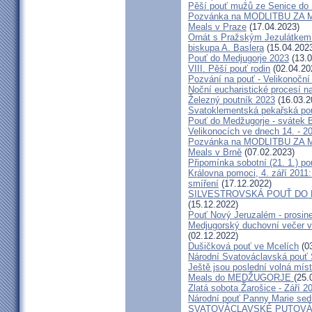
Pěší pouť mužů ze Senice do 
Pozvánka na MODLITBU ZA MÍ
Meals v Praze
(17.04.2023)
Ornát s Pražským Jezulátkem 
biskupa A. Baslera
(15.04.202
Pouť do Medjugorje 2023
(13.0
VIII. Pěší pouť rodin
(02.04.20
Pozvání na pouť - Velikonoční 
Noční eucharistické procesí n
Železný poutník 2023
(16.03.2
Svatoklementská pekařská po
Pouť do Medžugorje - svátek Bo
Velikonocích ve dnech 14. - 20
Pozvánka na MODLITBU ZA MÍ
Meals v Brně
(07.02.2023)
Připomínka sobotní (21. 1.) po
Královna pomoci, 4. září 2011:
smíření
(17.12.2022)
SILVESTROVSKÁ POUŤ DO ME
(15.12.2022)
Pouť Nový Jeruzalém - prosin
Medjugorský duchovní večer v 
(02.12.2022)
Dušičková pouť ve Mcelích
(03
Národní Svatováclavská pouť 
Ještě jsou poslední volná míst
Meals do MEDŽUGORJE
(25.
Zlatá sobota Žarošice - Září 2
Národní pouť Panny Marie sed
SVATOVÁCLAVSKÉ PUTOVÁN