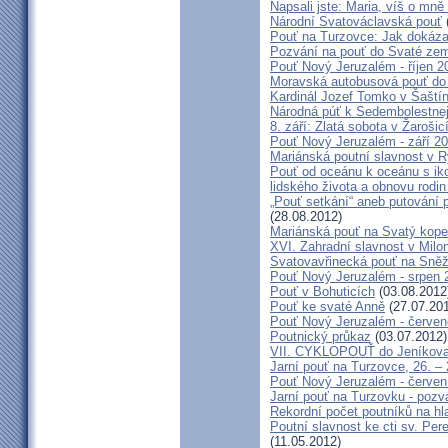
Napsali jste: Maria, víš o mn
Národní Svatováclavská pouť
Pouť na Turzovce: Jak dokázat
Pozvání na pouť do Svaté ze
Pouť Nový Jeruzalém - říjen 2
Moravská autobusová pouť do
Kardinál Jozef Tomko v Šaští
Národná púť k Sedembolestne
8. září: Zlatá sobota v Žarošic
Pouť Nový Jeruzalém - září 2
Mariánská poutní slavnost v 
Pouť od oceánu k oceánu s i
lidského života a obnovu rodin
„Pouť setkání“ aneb putování 
(28.08.2012)
Mariánská pouť na Svatý kope
XVI. Zahradní slavnost v Milo
Svatovavřinecká pouť na Sně
Pouť Nový Jeruzalém - srpen 
Pouť v Bohuticích
(03.08.2012
Pouť ke svaté Anně
(27.07.20
Pouť Nový Jeruzalém - červe
Poutnický průkaz
(03.07.2012)
VII. CYKLOPOUŤ do Jeníkov
Jarní pouť na Turzovce, 26. –
Pouť Nový Jeruzalém - červen
Jarní pouť na Turzovku - poz
Rekordní počet poutníků na hl
Poutní slavnost ke cti sv. Pe
(11.05.2012)