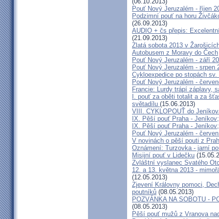
(06.10.2013)
Pouť Nový Jeruzalém - říjen 2
Podzimní pouť na horu Živčáko
(26.09.2013)
AUDIO + čs přepis: Excelentní
(21.09.2013)
Zlatá sobota 2013 v Žarošicíc
Autobusem z Moravy do Čech
Pouť Nový Jeruzalém - září 2
Pouť Nový Jeruzalém - srpen 
Cykloexpedice po stopách sv. 
Pouť Nový Jeruzalém - červe
Francie: Lurdy trápí záplavy,
I. pouť za oběti totalit a za 
světadílu
(15.06.2013)
VIII. CYKLOPOUŤ do Jeníkov
IX. Pěší pouť Praha - Jeníkov
IX. Pěší pouť Praha - Jeníkov
Pouť Nový Jeruzalém - červen
V novinách o pěší pouti z Pra
Oznámení: Turzovka - jarní po
Misijní pouť v Lidečku
(15.05.
Zvláštní vyslanec Svatého Otc
12. a 13. května 2013 - mimo
(12.05.2013)
Zjevení Královny pomoci, Dech
poutníků
(08.05.2013)
POZVÁNKA NA SOBOTU - P
(08.05.2013)
Pěší pouť mužů z Vranova nad