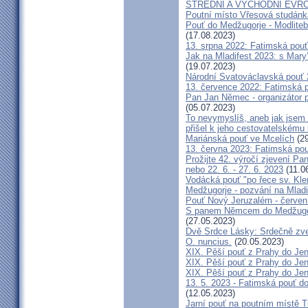
STŘEDNÍ A VÝCHODNÍ EVR
Poutní místo Vřesová studánk
Pouť do Medžugorje - Modliteb
(17.08.2023)
13. srpna 2022: Fatimská pouť 
Jak na Mladifest 2023: s Ma
(19.07.2023)
Národní Svatováclavská pouť
13. července 2022: Fatimská po
Pan Jan Němec - organizátor po
(05.07.2023)
To nevymyslíš, aneb jak jsem 
přišel k jeho cestovatelskému
Mariánská pouť ve Mcelích
(29
13. června 2023: Fatimská pouť
Prožijte 42. výročí zjevení Pa
nebo 22. 6. - 27. 6. 2023
(11.0
Vodácká pouť "po řece sv. Kl
Medžugorje - pozvání na Mladi
Pouť Nový Jeruzalém - červen
S panem Němcem do Medžugorj
(27.05.2023)
Dvě Srdce Lásky: Srdečně zve
O. nuncius.
(20.05.2023)
XIX. Pěší pouť z Prahy do Jen
XIX. Pěší pouť z Prahy do Jen
XIX. Pěší pouť z Prahy do Jen
13. 5. 2023 - Fatimská pouť do
(12.05.2023)
Jarní pouť na poutním místě 