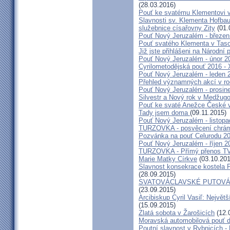
(28.03.2016)
Pouť ke svatému Klementovi v
Slavnosti sv. Klementa Hofbau
služebnice císařovny Zity
(01.
Pouť Nový Jeruzalém - březen
Pouť svatého Klementa v Taso
Již jste přihlášeni na Národní
Pouť Nový Jeruzalém - únor 2
Cyrilometodějská pouť 2016 -
Pouť Nový Jeruzalém - leden 
Přehled významných akcí v r
Pouť Nový Jeruzalém - prosin
Silvestr a Nový rok v Medžugo
Pouť ke svaté Anežce České 
Tady jsem doma
(09.11.2015)
Pouť Nový Jeruzalém - listop
TURZOVKA - posvěcení chrám
Pozvánka na pouť Celurodu 2
Pouť Nový Jeruzalém - říjen 2
TURZOVKA - Přímý přenos TV
Marie Matky Církve
(03.10.201
Slavnost konsekrace kostela 
(28.09.2015)
SVATOVÁCLAVSKÉ PUTOVÁN
(23.09.2015)
Arcibiskup Cyril Vasiľ: Největš
(15.09.2015)
Zlatá sobota v Žarošicích
(12.
Moravská automobilová pouť 
Poutní slavnost v Rybnicích -