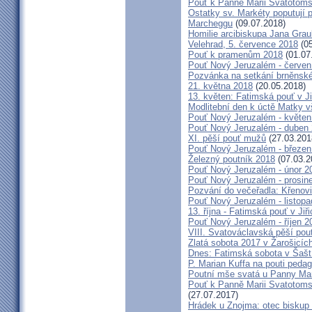
Pouť k Panně Marii Svatotoms
Ostatky sv. Markéty poputují
Marcheggu
(09.07.2018)
Homilie arcibiskupa Jana Grau
Velehrad, 5. července 2018
(05
Pouť k pramenům 2018
(01.07
Pouť Nový Jeruzalém - červen
Pozvánka na setkání brněnské
21. května 2018
(20.05.2018)
13. květen: Fatimská pouť v Ji
Modlitební den k úctě Matky v
Pouť Nový Jeruzalém - květen
Pouť Nový Jeruzalém - duben
XI. pěší pouť mužů
(27.03.201
Pouť Nový Jeruzalém - březen
Železný poutník 2018
(07.03.2
Pouť Nový Jeruzalém - únor 2
Pouť Nový Jeruzalém - prosin
Pozvání do večeřadla: Křenovi
Pouť Nový Jeruzalém - listop
13. října - Fatimská pouť v Jiři
Pouť Nový Jeruzalém - říjen 2
VIII. Svatováclavská pěší pou
Zlatá sobota 2017 v Žarošicích 
Dnes: Fatimská sobota v Šašt
P. Marian Kuffa na pouti ped
Poutní mše svatá u Panny Mar
Pouť k Panně Marii Svatotoms
(27.07.2017)
Hrádek u Znojma: otec biskup