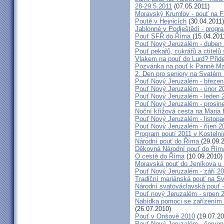
28-29.5.2011
(07.05.2011)
Moravský Krumlov - pouť na F
Poutě v Hejnicích
(30.04.2011)
Jablonné v Podještědí - progr
Pouť SFŘ do Říma
(15.04.201
Pouť Nový Jeruzalém - duben
Pouť pekařů, cukrářů a ctitel
Vlakem na pouť do Lurd? Přide
Pozvánka na pouť k Panně Mar
2. Den pro seniory na Svaté
Pouť Nový Jeruzalém - březen
Pouť Nový Jeruzalém - únor 2
Pouť Nový Jeruzalém - leden 
Pouť Nový Jeruzalém - prosin
Noční křížová cesta na Maria 
Pouť Nový Jeruzalém - listop
Pouť Nový Jeruzalém - říjen 2
Program poutí 2011 v Kosteln
Národní pouť do Říma
(29.09.
Děkovná Národní pouť do Řím
O cestě do Říma
(10.09.2010)
Moravská pouť do Jeníkova u
Pouť Nový Jeruzalém - září 2
Tradiční mariánská pouť na S
Národní svatováclavská pouť 
Pouť nový Jeruzalém - srpen 
Nabídka pomoci se zařízením pě
(26.07.2010)
Pouť v Onšově 2010
(19.07.20
Pouť Nový Jeruzalém - červe