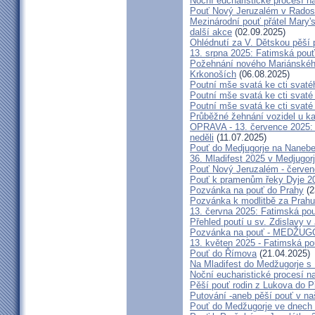
Noční eucharistické procesí n
Pouť Nový Jeruzalém v Radost
Mezinárodní pouť přátel Mary'
další akce
(02.09.2025)
Ohlédnutí za V. Dětskou pěší 
13. srpna 2025: Fatimská pou
Požehnání nového Mariánského 
Krkonoších
(06.08.2025)
Poutní mše svatá ke cti svaté
Poutní mše svatá ke cti svat
Poutní mše svatá ke cti svat
Průběžné žehnání vozidel u ka
OPRAVA - 13. července 2025: 
neděli
(11.07.2025)
Pouť do Medjugorje na Nanebe
36. Mladifest 2025 v Medjugorj
Pouť Nový Jeruzalém - červe
Pouť k pramenům řeky Dyje 2
Pozvánka na pouť do Prahy
(2
Pozvánka k modlitbě za Prahu
13. června 2025: Fatimská po
Přehled poutí u sv. Zdislavy v
Pozvánka na pouť - MEDŽUGOR
13. květen 2025 - Fatimská p
Pouť do Římova
(21.04.2025)
Na Mladifest do Medžugorje s
Noční eucharistické procesí n
Pěší pouť rodin z Lukova do P
Putování -aneb pěší pouť v na
Pouť do Medžugorje ve dnech 2