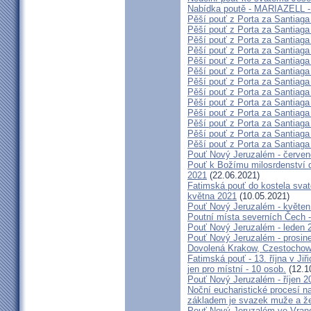
Nabídka poutě - MARIAZELL -
Pěší pouť z Porta za Santiaga
Pěší pouť z Porta za Santiaga
Pěší pouť z Porta za Santiaga
Pěší pouť z Porta za Santiaga
Pěší pouť z Porta za Santiaga
Pěší pouť z Porta za Santiaga
Pěší pouť z Porta za Santiaga
Pěší pouť z Porta za Santiaga
Pěší pouť z Porta za Santiaga
Pěší pouť z Porta za Santiaga
Pěší pouť z Porta za Santiaga
Pěší pouť z Porta za Santiaga
Pěší pouť z Porta za Santiaga
Pouť Nový Jeruzalém - červe
Pouť k Božímu milosrdenství do
2021
(22.06.2021)
Fatimská pouť do kostela svaté
května 2021
(10.05.2021)
Pouť Nový Jeruzalém - květen
Poutní místa severních Čech -
Pouť Nový Jeruzalém - leden 
Pouť Nový Jeruzalém - prosin
Dovolená Krakow, Czestochow
Fatimská pouť - 13. října v Ji
jen pro místní - 10 osob.
(12.1
Pouť Nový Jeruzalém - říjen 2
Noční eucharistické procesí n
základem je svazek muže a ž
Pouť Nový Jeruzalém ve Vran