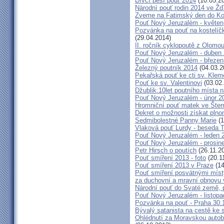
Dívčí pěší pouť 2014
(10.05.2
Národní pouť rodin 2014 ve Ž
Zveme na Fatimský den do Koc
Pouť Nový Jeruzalém - květen
Pozvánka na pouť na kostelíč
(29.04.2014)
II. ročník cyklopoutě z Olomo
Pouť Nový Jeruzalém - duben
Pouť Nový Jeruzalém - březen
Železný poutník 2014
(04.03.2
Pekařská pouť ke cti sv. Kle
Pouť ke sv. Valentinovi
(03.02
Džublik:10let poutního místa n
Pouť Nový Jeruzalém - únor 2
Hromniční pouť matek ve Šter
Dekret o možnosti získat plno
Sedmibolestné Panny Marie
(1
Vlaková pouť Lurdy - beseda 
Pouť Nový Jeruzalém - leden 
Pouť Nový Jeruzalém - prosin
Petr Hirsch o poutích
(26.11.2
Pouť smíření 2013 - foto
(20.1
Pouť smíření 2013 v Praze
(14
Pouť smíření posvátnými míst
za duchovní a mravní obnovu 
Národní pouť do Svaté země, p
Pouť Nový Jeruzalém - listop
Pozvánka na pouť - Praha 30.
Bývalý satanista na cestě ke 
Ohlédnutí za Moravskou autobu