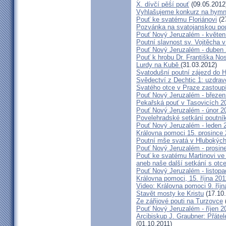
X. dívčí pěší pouť
(09.05.2012
Vyhlašujeme konkurz na hymn
Pouť ke svatému Floriánovi
(2
Pozvánka na svatojanskou pou
Pouť Nový Jeruzalém - květen
Poutní slavnost sv. Vojtěcha 
Pouť Nový Jeruzalém - duben
Pouť k hrobu Dr. Františka No
Lurdy na Kubě
(31.03.2012)
Svatodušní poutní zájezd do 
Svědectví z Dechtic 1: uzdrave
Svatého otce v Praze zastoup
Pouť Nový Jeruzalém - březen
Pekařská pouť v Tasovicích 2
Pouť Nový Jeruzalém - únor 2
Povelehradské setkání poutní
Pouť Nový Jeruzalém - leden 
Královna pomoci 15. prosince 
Poutní mše svatá v Hlubokýc
Pouť Nový Jeruzalém - prosin
Pouť ke svatému Martinovi ve 
aneb naše další setkání s ot
Pouť Nový Jeruzalém - listopa
Královna pomoci, 15. října 20
Video: Královna pomoci 9. říjn
Stavět mosty ke Kristu
(17.10.
Ze zářijové pouti na Turzovce
Pouť Nový Jeruzalém - říjen 2
Arcibiskup J. Graubner: Přáte
(01.10.2011)