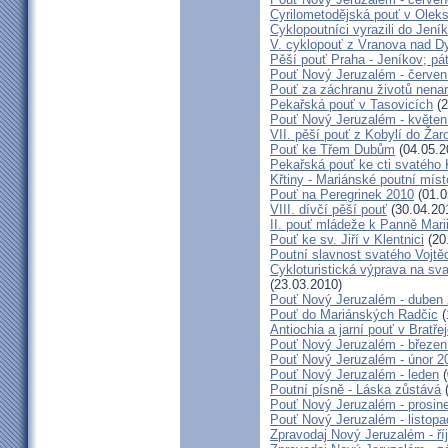
Cyrilometodějská pouť v Olek
Cyklopoutníci vyrazili do Jení
V. cyklopouť z Vranova nad D
Pěší pouť Praha - Jeníkov; pá
Pouť Nový Jeruzalém - červen
Pouť za záchranu životů nena
Pekařská pouť v Tasovicích
(2
Pouť Nový Jeruzalém - květen
VII. pěší pouť z Kobylí do Žar
Pouť ke Třem Dubům
(04.05.2
Pekařská pouť ke cti svatého
Křtiny - Mariánské poutní míst
Pouť na Peregrinek 2010
(01.0
VIII. dívčí pěší pouť
(30.04.20
II. pouť mládeže k Panně Mari
Pouť ke sv. Jiří v Klentnici
(20
Poutní slavnost svatého Vojtě
Cykloturistická výprava na sv
(23.03.2010)
Pouť Nový Jeruzalém - duben
Pouť do Mariánských Radčic
(
Antiochia a jarní pouť v Bratře
Pouť Nový Jeruzalém - březen
Pouť Nový Jeruzalém - únor 2
Pouť Nový Jeruzalém - leden
(
Poutní písně - Láska zůstává
(
Pouť Nový Jeruzalém - prosin
Pouť Nový Jeruzalém - listop
Zpravodaj Nový Jeruzalém - ří