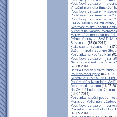
Pouť Nový Jeruzalém - prosin
Virtuální prohlídka římských ba
Pouť Nový Jeruzalém - listop
Poděkování sv. Anežce za 25
Pouť Nový Jeruzalém - říjen 2
Český Těšín bude mít ostatky
Svatováclavské kázání Domini
Autobus na Národní svatovácl
Moravská autobusová pouť do
Přímé přenosy ze ŠAŠTÍNA - C
Slovenska
(15.09.2014)
Zlatá sobota v Žarošicích
(12.
Šaštín: národní svatyně Slov
Pozvánka na Pouť setkání
(01
Pouť Nový Jeruzalém - září 2
Národní pouť rodin ve Žďáru -
(26.08.2014)
Učitelé i rodiny s dětmi budo
Pouť do Medjugorje
(06.08.201
SLAVNOST PORCINKULOVÉ
Pouť mužů v Kostelním Vydří 
Denní modlitba otců
(16.07.20
Na Cvilíně bude polský exorci
(03.07.2014)
Pozvánka na pěší pouť z Hos
Morašice: Požehnání výzdoby
Pouť Nový Jeruzalém - červen
Poslední možnost! - Pouť do M
(16.05.2014)