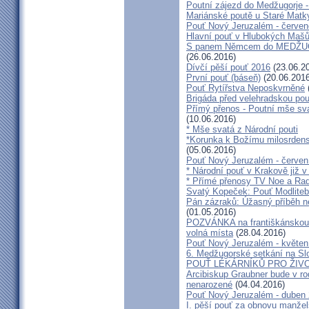
Poutní zájezd do Medžugorje -
Mariánské poutě u Staré Matk
Pouť Nový Jeruzalém - červe
Hlavní pouť v Hlubokých Maš
S panem Němcem do MEDŽUG
(26.06.2016)
Dívčí pěší pouť 2016
(23.06.2
První pouť (báseň)
(20.06.2016
Pouť Rytířstva Neposkvrněné
Brigáda před velehradskou pou
Přímý přenos - Poutní mše sva
(10.06.2016)
* Mše svatá z Národní pouti
*Korunka k Božímu milosrdenst
(05.06.2016)
Pouť Nový Jeruzalém - červen
* Národní pouť v Krakově již v
* Přímé přenosy TV Noe a Rad
Svatý Kopeček: Pouť Modliteb
Pán zázraků: Úžasný příběh n
(01.05.2016)
POZVÁNKA na františkánskou po
volná místa
(28.04.2016)
Pouť Nový Jeruzalém - květen
6. Medžugorské setkání na Sl
POUŤ LÉKÁRNÍKŮ PRO ŽIVO
Arcibiskup Graubner bude v rod
nenarozené
(04.04.2016)
Pouť Nový Jeruzalém - duben
I. pěší pouť za obnovu manžels