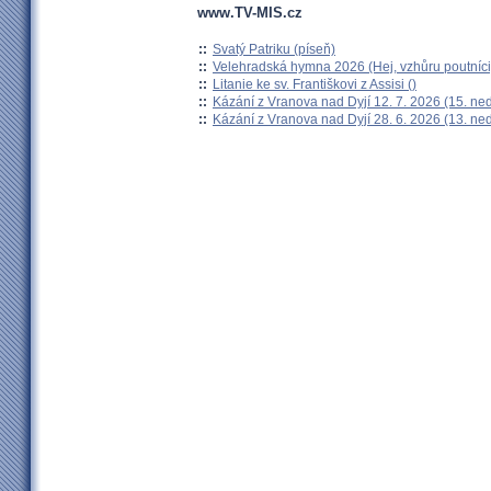
www.TV-MIS.cz
::
Svatý Patriku (píseň)
::
Velehradská hymna 2026 (Hej, vzhůru poutníci
::
Litanie ke sv. Františkovi z Assisi ()
::
Kázání z Vranova nad Dyjí 12. 7. 2026 (15. ne
::
Kázání z Vranova nad Dyjí 28. 6. 2026 (13. ne