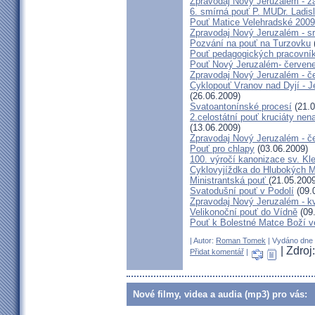
Zpravodaj Nový Jeruzalém - zá
6. smírná pouť P. MUDr. Ladis
Pouť Matice Velehradské 2009
Zpravodaj Nový Jeruzalém - s
Pozvání na pouť na Turzovku
Pouť pedagogických pracovník
Pouť Nový Jeruzalém- červen
Zpravodaj Nový Jeruzalém - č
Cyklopouť Vranov nad Dyjí - Je
(26.06.2009)
Svatoantonínské procesí
(21.0
2.celostátní pouť kruciáty n
(13.06.2009)
Zpravodaj Nový Jeruzalém - č
Pouť pro chlapy
(03.06.2009)
100. výročí kanonizace sv. K
Cyklovyjíždka do Hlubokých 
Ministrantská pouť
(21.05.2009
Svatodušní pouť v Podolí
(09.
Zpravodaj Nový Jeruzalém - k
Velikonoční pouť do Vídně
(09
Pouť k Bolestné Matce Boží v
| Autor:
Roman Tomek
| Vydáno dne 0
| Zdroj
Přidat komentář
|
Nové filmy, videa a audia (mp3) pro vás: