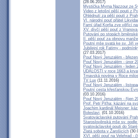
(28.06.2017)
Mystička Myrna Nazzour ze S
Video z letošní pěší pouti z P
Ohlédnutí za pěší poutí z Pra
VI. národní pouť přátel Likvida
Farní úřad Korňa zve věřící n
XV. dívčí pěší pouť z Vranova
Putování po stopách brněnské
II. pěší pouť za obnovu manžel
Poutní mše svatá ke sv. Jiří v
Jubilejní rok Fatimy - podmín
(27.03.2017)
Pouť Nový Jeruzalém - březen
Pouť Nový Jeruzalém - únor 2
Pouť Nový Jeruzalém - leden 
UDÁLOSTI v roce 1663 a krva
Trnavská novéna v Roce milosr
TV Lux
(11.11.2016)
Pouť Nový Jeruzalém - listop
Poutní cesta křesťanskou Evro
(03.10.2016)
Pouť Nový Jeruzalém - říjen 2
Prof. Petr Piťha: kázání na s
Joachim kardinál Meisner: káz
Boleslavi,
(01.10.2016)
Svatováclavské putování Praho
Staroslověnská mše sv. podle t
svatováclavské pouti do Staré
Zlatá sobota v Žarošicích
(30.
XVI. pěší pouť na Velehrad - č