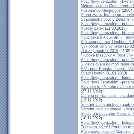
Pouť Nový Jeruzalém - květen
Májová pouť do Maria Loretto
Pozvání do Medjugorje
(20.04.
Praha zve 4. května na manife
Svatojánská pouť v Železném
Pouť Nový Jeruzalém - duben
Květný pátek
(21.03.2013)
Pouť Nový Jeruzalém - březen
Pouť pekařů a cukrářů v Taso
Královna pomoci, Dechtice 3.
Cyklopouť do Slovinska
(23.02
Železný poutník 2013
(21.02.2
Hluboké Mašůvky v Roce víry
Pouť Nový Jeruzalém - únor 2
6. celoslovenský modlitební d
Pěší pouť Konstantinopol - Ve
Svatý Hostýn
(01.01.2013)
Pouť Nový Jeruzalém - leden 
Pouť Nový Jeruzalém - prosin
Slavnost kněžského svěcení v 
(27.11.2012)
Camino de Santiago - povídání
(13.11.2012)
Setkání velehradských poutní
Národní pouť za obnovu křesť
Sledujte mši svatou Mons. J. 
(10.11.2012)
Pouť Nový Jeruzalém - listop
Turzovka, výročí Poutního mí
Růžencová pouť do Mariazell
(