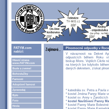
FATYM.com
Plnomocné odpustky v Roce 
nabízí:
V návaznosti na Dekret Apo
odpustcích během Roku vír
Hlavní strana
biskup Mons. Vojtěch Cikrle n
www.FATYM.com
na kterých lze kdykoliv běhe
daných dekretem, získat plno
Bude a zveme!
Bohoslužby
Farnosti
Adoptivní farnost
Zpravodaj
* katedrála sv. Petra a Pavla 
* kostel Jména Panny Marie v
Bylo
* kostel sv. Anny v Žarošicích
Foto
*
kostel Navštívení Panny M
* kostel Panny Marie Bolestn
Hesla
* kostel Panny Marie Karmels