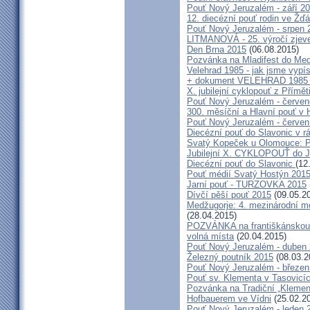
Pouť Nový Jeruzalém - září 2
12. diecézní pouť rodin ve Ž
Pouť Nový Jeruzalém - srpen 
LITMANOVÁ - 25. výročí zjeve
Den Brna 2015
(06.08.2015)
Pozvánka na Mladifest do Medž
Velehrad 1985 - jak jsme vypís
+ dokument VELEHRAD 1985 (P
X. jubilejní cyklopouť z Přímě
Pouť Nový Jeruzalém - červe
300. měsíční a Hlavní pouť 
Pouť Nový Jeruzalém - červen
Diecézní pouť do Slavonic v 
Svatý Kopeček u Olomouce: P
Jubilejní X. CYKLOPOUŤ do J
Diecézní pouť do Slavonic
(12
Pouť médií Svatý Hostýn 201
Jarní pouť - TURZOVKA 2015
Dívčí pěší pouť 2015
(09.05.2
Medžugorje: 4. mezinárodní mod
(28.04.2015)
POZVÁNKA na františkánskou po
volná místa
(20.04.2015)
Pouť Nový Jeruzalém - duben
Železný poutník 2015
(08.03.2
Pouť Nový Jeruzalém - březen
Pouť sv. Klementa v Tasovicí
Pozvánka na Tradiční „Kleme
Hofbauerem ve Vídni
(25.02.2
Pouť Nový Jeruzalém - leden 