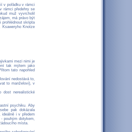
lií v pořádku v rámci
v rámci předehry se
okud muž vyvrcholil
zájem, má právo být
 prohlédnout skripta
P. Ksaweryho Knotze
ojivkami mezi nimi je
není tak mýtem jako
Přitom tato napohled
ilování nedostává to,
vat to manželovi), v
dost nerealistické
lastní psychiku. Aby
 sebe pak dokázala
 ideálně i v předem
í - pouhým dotykem,
žádoucího místa.
jemného sebedarování