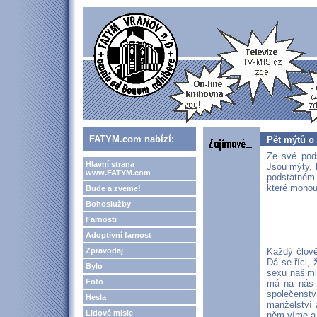
FATYM.com nabízí:
Pět mýtů o
Ze své pods
Hlavní strana
Jsou mýty, 
www.FATYM.com
podstatném 
které mohou 
Bude a zveme!
Bohoslužby
Farnosti
Adoptivní farnost
Zpravodaj
Každý člově
Dá se říci,
Bylo
sexu našimi
Foto
má na nás v
společenst
Hesla
manželství 
Lidové misie
něm víme a 