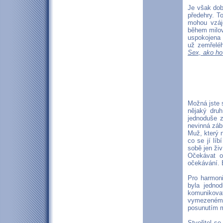
Je však dobr
předehry. T
mohou vzáj
během milov
uspokojena 
už zemřeléh
Sex, ako ho
Možná jste s
nějaký dru
jednoduše z
nevinná zábr
Muž, který n
co se jí lí
sobě jen živ
Očekávat o
očekávání. 
Pro harmoni
byla jedno
komunikovat
vymezeném č
posunutím m
Stvořitel s