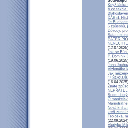
Související
Když láska 
A co takhle
Blahoslaven
ĎÁBEL NEJ
Je Eucharis
6 způsobů, j
Důvody, pro
Satan exorci
PÁTER PI
NENECHTE Ď
(12.07.2025
Jak se Bůh 
P. Dominik 
(19.06.2025
Jana Jochov
Vizionářka M
Jak můžeme 
"7 ŠOKUJÍ
(16.04.2025
Znáte způso
NEPŘÁTEL
Sedm dobrýc
O manželské
Marnotratné 
Nová kniha 
kteří ztratili
Teoložka, 
(22.09.2024
Vladyka Mil