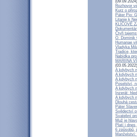
(09.09.2024
Rozhovor ve
Kurz o přir
Páter Pio: 
Litanie k Ne
KLÍČOVÉ ZÁ
Dokumentárn
Čtyři tajems
O. Dominik 
Humanae vit
Vladyka Mil
Tradice, kte
Nabídka pro
MARIINA VÍT
(03.05.2022
A kdybych n
A kdybych n
A kdybych n
Poselství, 
A kdybych n
Inzerát: hl
A kdybych n
Dlouhá cest
Páter Slave
Svědectví o
Svatební pr
Muž je hlav
Platí i dne
6 způsobů, j
Manželství: