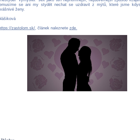
emusíme se ani my stydět nechat se uzdravit z mýtů, které jsme kdysi
vášnivé ženy.
lášiková
https://zastolom.sk/
, článek naleznete
zde.