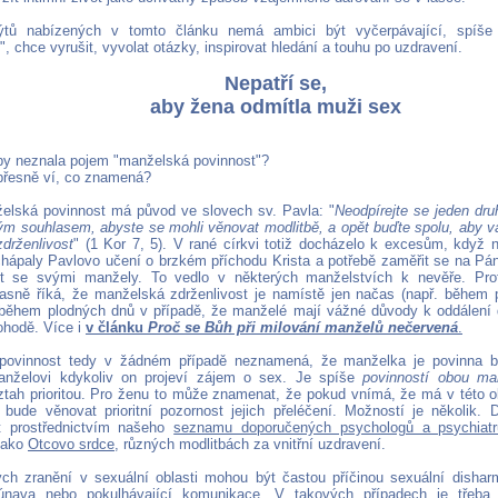
ů nabízených v tomto článku nemá ambici být vyčerpávající, spíše
, chce vyrušit, vyvolat otázky, inspirovat hledání a touhu po uzdravení.
Nepatří se,
aby žena odmítla muži sex
by neznala pojem "manželská povinnost"?
přesně ví, co znamená?
lská povinnost má původ ve slovech sv. Pavla: "
Neodpírejte se jeden dr
m souhlasem, abyste se mohli věnovat modlitbě, a opět buďte spolu, aby v
zdrženlivost
" (1 Kor 7, 5). V rané církvi totiž docházelo k excesům, když
hápaly Pavlovo učení o brzkém příchodu Krista a potřebě zaměřit se na Pá
ít se svými manžely. To vedlo v některých manželstvích k nevěře. Pro
asně říká, že manželská zdrženlivost je namístě jen načas (např. během
 během plodných dnů v případě, že manželé mají vážné důvody k oddálení d
hodě. Více i
v článku
Proč se Bůh při milování manželů nečervená
.
povinnost tedy v žádném případě neznamená, že manželka je povinna bý
manželovi kdykoliv on projeví zájem o sex. Je spíše
povinností obou ma
tah prioritou. Pro ženu to může znamenat, že pokud vnímá, že má v této o
 bude věnovat prioritní pozornost jejich přeléčení. Možností je několik.
t prostřednictvím našeho
seznamu doporučených psychologů a psychiatr
jako
Otcovo srdce
, různých modlitbách za vnitřní uzdravení.
h zranění v sexuální oblasti mohou být častou příčinou sexuální disha
únava nebo pokulhávající komunikace. V takových případech je třeba