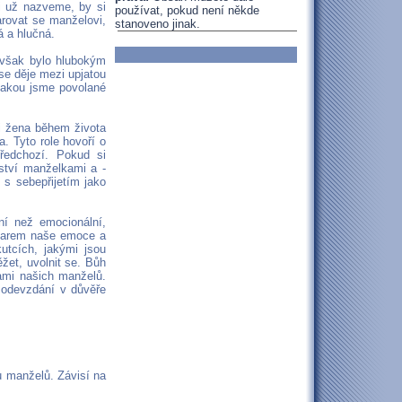
i už nazveme, by si
používat, pokud není někde
arovat se manželovi,
stanoveno jinak.
ivá a hlučná.
 však bylo hlubokým
se děje mezi upjatou
jakou jsme povolané
mi žena během života
a. Tyto role hovoří o
ředchozí. Pokud si
ství manželkami a -
 s sebepřijetím jako
ní než emocionální,
k darem naše emoce a
kutcích, jakými jsou
žet, uvolnit se. Bůh
ami našich manželů.
a odevzdání v důvěře
u manželů. Závisí na