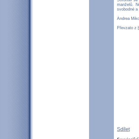
manželů. N
svobodné a 
Andrea Miko
Převzato z
Sdílet