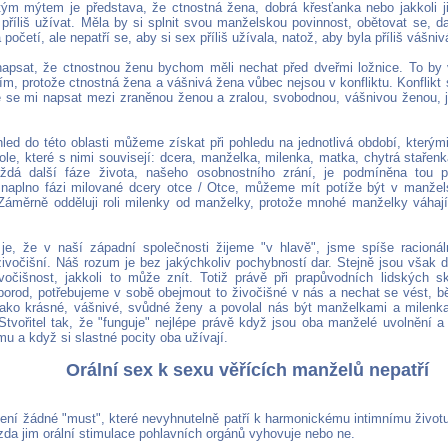
ým mýtem je představa, že ctnostná žena, dobrá křesťanka nebo jakkoli j
příliš užívat. Měla by si splnit svou manželskou povinnost, obětovat se, d
 početí, ale nepatří se, aby si sex příliš užívala, natož, aby byla příliš vášn
psat, že ctnostnou ženu bychom měli nechat před dveřmi ložnice. To by
m, protože ctnostná žena a vášnivá žena vůbec nejsou v konfliktu. Konflikt 
 se mi napsat mezi zraněnou ženou a zralou, svobodnou, vášnivou ženou, 
led do této oblasti můžeme získat při pohledu na jednotlivá období, který
ole, které s nimi souvisejí: dcera, manželka, milenka, matka, chytrá stařenk
ždá další fáze života, našeho osobnostního zrání, je podmíněna tou p
naplno fázi milované dcery otce / Otce, můžeme mít potíže být v manžel
Záměrně odděluji roli milenky od manželky, protože mnohé manželky váhají
e, že v naší západní společnosti žijeme "v hlavě", jsme spíše racionál
a živočišní. Náš rozum je bez jakýchkoliv pochybností dar. Stejně jsou vša
ivočišnost, jakkoli to může znít. Totiž právě při prapůvodních lidských s
 porod, potřebujeme v sobě obejmout to živočišné v nás a nechat se vést, bě
 jako krásné, vášnivé, svůdné ženy a povolal nás být manželkami a milenk
 Stvořitel tak, že "funguje" nejlépe právě když jsou oba manželé uvolnění 
mu a když si slastné pocity oba užívají.
Orální sex k sexu věřících manželů nepatří
není žádné "must", které nevyhnutelně patří k harmonickému intimnímu život
zda jim orální stimulace pohlavních orgánů vyhovuje nebo ne.