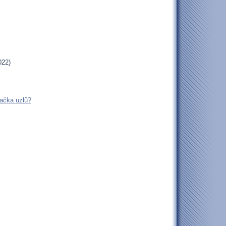
022)
ačka uzlů?