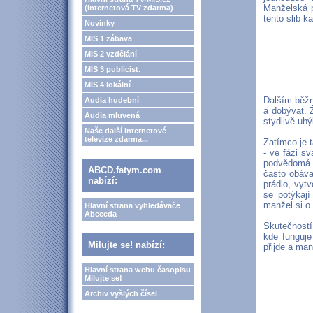
Manželská p
(internetová TV zdarma)
tento slib k
Novinky
MIS 1 zábava
MIS 2 vzdělání
MIS 3 publicist.
MIS 4 lokální
Dalším běžn
Audia hudební
a dobývat. 
Audia mluvená
stydlivě uhý
Naše další internetové
televize zdarma...
Zatímco je 
- ve fázi s
podvědomá 
ABCD.fatym.com
často obávaj
nabízí:
prádlo, vyt
se potýkaj
manžel si o
Hlavní strana vyhledávače
Abeceda
Skutečností
kde funguj
Milujte se! nabízí:
přijde a ma
Hlavní strana webu časopisu
Milujte se!
Archiv vyšlých čísel