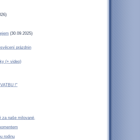
026)
lejem
(30.09.2025)
věcení prázdnin
ky (+ video)
VATBU !"
ě za naše milované,
 momentem
u rodinu