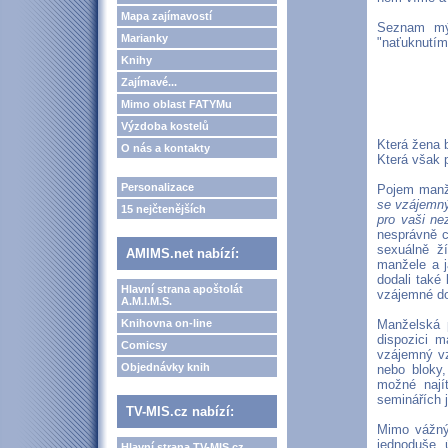
Mapa zajímavostí
Seznam mýt
Marianky
"naťuknutím"
Knihy
Zajímavé...
Mimo oblast FATYMu
Výzdoba kostelů
Která žena 
O nás a kontakty
Která však 
Personalizace
Pojem manže
se vzájemný
15 nejčtenějších
pro vaši ne
nesprávně c
sexuálně ž
AMIMS.net nabízí:
manžele a j
dodali také
Hlavní strana apoštolát
vzájemné do
A.M.I.M.S.
Knihovna on-line
Manželská 
dispozici 
Comicsy
vzájemný vz
Objednávky knih
nebo bloky,
možné nají
seminářích 
TV-MIS.cz nabízí:
Mimo vážnýc
jednoduše 
Hlavní strana TV-MIS.cz