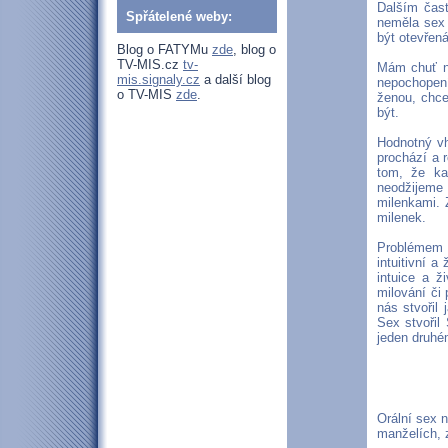
Dalším čast
Spřátelené weby:
neměla sex 
být otevřená
Blog o FATYMu
zde
, blog o
TV-MIS.cz
tv-
Mám chuť na
mis.signaly.cz
a další blog
nepochopení
o TV-MIS
zde
.
ženou, chce
být.
Hodnotný vh
prochází a r
tom, že ka
neodžijeme 
milenkami. 
milenek.
Problémem j
intuitivní 
intuice a ž
milování či
nás stvořil
Sex stvořil
jeden druhé
Orální sex 
manželích, 