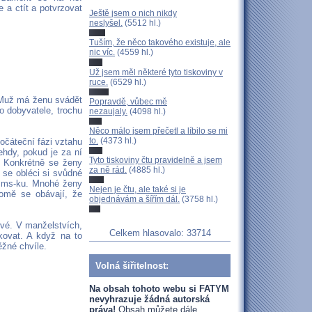
 a ctít a potvrzovat
Ještě jsem o nich nikdy
neslyšel.
(5512 hl.)
Tuším, že něco takového existuje, ale
nic víc.
(4559 hl.)
Už jsem měl některé tyto tiskoviny v
ruce.
(6529 hl.)
. Muž má ženu svádět
Popravdě, vůbec mě
 dobyvatele, trochu
nezaujaly.
(4098 hl.)
Něco málo jsem přečetl a líbilo se mi
to.
(4373 hl.)
očáteční fázi vztahu
ehdy, pokud je za ní
Tyto tiskoviny čtu pravidelně a jsem
. Konkrétně se ženy
za ně rád.
(4885 hl.)
í se obléci si svůdné
 sms-ku. Mnohé ženy
Nejen je čtu, ale také si je
domě se obávají, že
objednávám a šířím dál.
(3758 hl.)
ivé. V manželstvích,
Celkem hlasovalo: 33714
kovat. A když na to
ěžné chvíle.
Volná šiřitelnost:
Na obsah tohoto webu si FATYM
nevyhrazuje žádná autorská
práva!
Obsah můžete dále