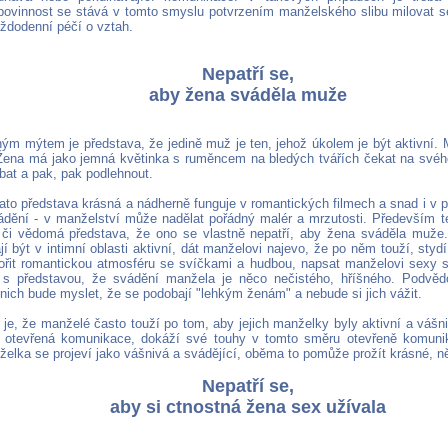
ovinnost se stává v tomto smyslu potvrzením manželského slibu milovat se
aždodenní péčí o vztah.
Nepatří se,
aby žena sváděla muže
ým mýtem je představa, že jedině muž je ten, jehož úkolem je být aktivní
Žena má jako jemná květinka s ruměncem na bledých tvářích čekat na svého
bat a pak, pak podlehnout.
tato představa krásná a nádherně funguje v romantických filmech a snad i v p
vádění - v manželství může nadělat pořádný malér a mrzutosti. Především t
či vědomá představa, že ono se vlastně nepatří, aby žena sváděla muže
í být v intimní oblasti aktivní, dát manželovi najevo, že po něm touží, styd
vořit romantickou atmosféru se svíčkami a hudbou, napsat manželovi sexy
í s představou, že svádění manžela je něco nečistého, hříšného. Podvě
 nich bude myslet, že se podobají "lehkým ženám" a nebude si jich vážit.
 je, že manželé často touží po tom, aby jejich manželky byly aktivní a vášn
e otevřená komunikace, dokáží své touhy v tomto směru otevřeně komuni
nželka se projeví jako vášnivá a svádějící, oběma to pomůže prožít krásné, n
Nepatří se,
aby si ctnostná žena sex užívala