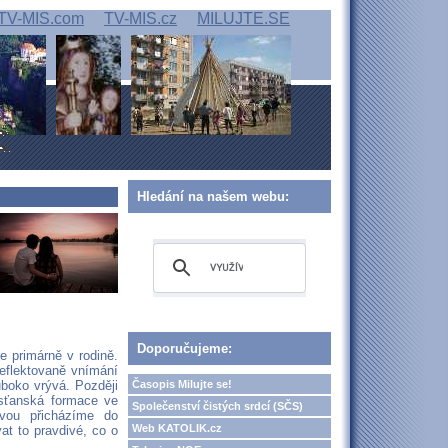
TV-MIS.com
TV-MIS.cz
MILUJTE.SE
Hledání na našem webu:
Doporučujeme:
e primárně v rodině.
eflektovaně vnímání
Časopis Milujte se!
uboko vrývá. Později
esťanská formace ve
Společenství čistých srdcí (SČS)
avou přicházíme do
Web KATOLIK.cz
at to pravdivé, co o