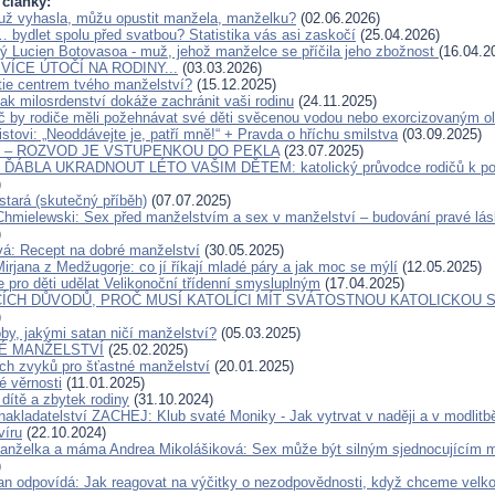
 články:
už vyhasla, můžu opustit manžela, manželku?
(02.06.2026)
… bydlet spolu před svatbou? Statistika vás asi zaskočí
(25.04.2026)
ý Lucien Botovasoa - muž, jehož manželce se příčila jeho zbožnost
(16.04.2
VÍCE ÚTOČÍ NA RODINY...
(03.03.2026)
tie centrem tvého manželství?
(15.12.2025)
ak milosrdenství dokáže zachránit vaši rodinu
(24.11.2025)
č by rodiče měli požehnávat své děti svěcenou vodou nebo exorcizovaným o
stovi: „Neoddávejte je, patří mně!“ + Pravda o hříchu smilstva
(03.09.2025)
O – ROZVOD JE VSTUPENKOU DO PEKLA
(23.07.2025)
ÁBLA UKRADNOUT LÉTO VAŠIM DĚTEM: katolický průvodce rodičů k pos
)
stará (skutečný příběh)
(07.07.2025)
Chmielewski: Sex před manželstvím a sex v manželství – budování pravé lás
)
á: Recept na dobré manželství
(30.05.2025)
irjana z Medžugorje: co jí říkají mladé páry a jak moc se mýlí
(12.05.2025)
pro děti udělat Velikonoční třídenní smysluplným
(17.04.2025)
CÍCH DŮVODŮ, PROČ MUSÍ KATOLÍCI MÍT SVÁTOSTNOU KATOLICKOU S
)
by, jakými satan ničí manželství?
(05.03.2025)
É MANŽELSTVÍ
(25.02.2025)
h zvyků pro šťastné manželství
(20.01.2025)
 věrnosti
(11.01.2025)
dítě a zbytek rodiny
(31.10.2024)
nakladatelství ZACHEJ: Klub svaté Moniky - Jak vytrvat v naději a v modlitb
 víru
(22.10.2024)
manželka a máma Andrea Mikolášiková: Sex může být silným sjednocujícím
)
an odpovídá: Jak reagovat na výčitky o nezodpovědnosti, když chceme velko