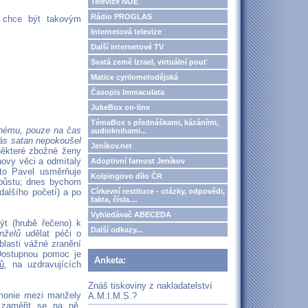
Televize NOE
Rádio PROGLAS
 chce být takovým
Internetová televize
Další internetové TV
Svatá země Izrael, virtuální pouť
Matice cyrilometodějská
Časopis Immaculata
JukeBox on-line
TémaBox s přednáškami, kázáními,
uhému, pouze na čas
audioknihami...
ás satan nepokoušel
Jeníkov.net
 některé zbožné ženy
novy věci a odmítaly
Adoptivní farnost Jeníkov
to Pavel usměrňuje
Kolpingovo dílo ČR
 půstu; dnes bychom
Církevní restituce - otázky, odpovědi,
alšího početí) a po
fakta, čísla....
Vyhledávač ABECEDA
t (hrubě řečeno) k
Další odkazy...
nželů
udělat péči o
blasti vážné zranění
 Dostupnou pomoc je
Anketa:
ů
, na uzdravujících
Znáš tiskoviny z nakladatelství
rmonie mezi manžely
A.M.I.M.S.?
 zaměřit se na ně.