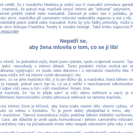
é vědět, že z morálního hlediska je orální sex či manuální stimulace genitá
o znamená, že pokud mají manželé úmysl intimní akt "dokonat" splynutím, 
emně potěšit orálně nebo manuálně. Zároveň je orální sex v pořádku, p
ání první, manželka při samotném milování nedosáhla orgasmu a má o něj 
následně právě orálně nebo manuálně. Koho by tyto řádky pohoršily, může si
o otce biskupa Františka Tondry k morální teologii. Také knihu kapucína 
 nepoznáte
Nepatří se,
aby žena mluvila o tom, co se jí líbí
i všimli, že jednotlivé mýty, které jsem vybrala, spolu vzájemně souvisí. Sp
h lpění, nesvobody v intimní oblasti. Tento poslední mýtus možná ani 
ábranou vyplývající ze studu nebo dokonce i z neznalosti vlastního těla. 
ana může mít na intimní vztah devastující vliv.
eví, co se jeho manželce líbí, jí to jen těžko dá, a manželka, která během m
bí (a naopak, pokud navíc trpí to, co se jí nelíbí v neschopnosti odkomuniko
í odpor vůči sexu a tím i vůči manželovi. Amen, tma.
d manžela, že "na to přijde sám" je vůči němu neférové a navíc je to 
Břemeno harmonického vztahu přesouvá neférově na ramena manžela.
cký intimní život je klíčové, aby žena znala vlastní tělo, vlastní cyklus, v
duše se sebou v kontaktu. To je první dobrý předpoklad k tomu, aby
 manželovi. Taková komunikace může probíhat během klidného rozhovoru,
ase, ale důležité je umět spolu komunikovat i během samotného milován
anželovy ruky na požadované místo nebo naopak odsunutím jeho ruky z ne
e nestyděl "vymyslet" sex jako ten nejintimnější, nejdůvěrnější způsob vzá