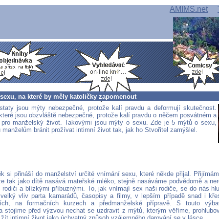
AMIMS.net
 sexu, na které by měly katoličky zapomenout
taty jsou mýty nebezpečné, protože kalí pravdu a deformují skutečnost.
které jsou obzvláště nebezpečné, protože kalí pravdu o něčem posvátném a
pro manželský život. Takovými jsou mýty o sexu. Zde je 5 mýtů o sexu,
manželům bránit prožívat intimní život tak, jak ho Stvořitel zamýšlel.
k si přináší do manželství určité vnímání sexu, které někde přijal. Přijímám
 že tak jako dítě nasává mateřské mléko, stejně nasáváme podvědomě a ner
 rodiči a blízkými příbuznými. To, jak vnímají sex naši rodiče, se do nás hl
elký vliv parta kamarádů, časopisy a filmy, v lepším případě snad i kř
vích, na formačních kurzech a předmanželské přípravě. S touto výb
a stojíme před výzvou nechat se uzdravit z mýtů, kterým věříme, prohlubov
žít intimní život jako úchvatný způsob vzájemného darování se v lásce.