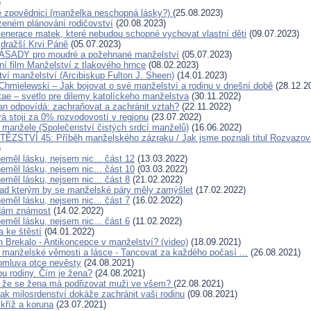
)
 zpovědnici (manželka neschopná lásky?)
(25.08.2023)
ozeném plánování rodičovství
(20.08.2023)
Generace matek, které nebudou schopné vychovat vlastní děti
(09.07.2023)
jdražší Krvi Páně
(05.07.2023)
SADY pro moudré a požehnané manželství
(05.07.2023)
í film Manželství z tlakového hrnce
(08.02.2023)
tví manželství (Arcibiskup Fulton J. Sheen)
(14.01.2023)
Chmielewski – Jak bojovat o své manželství a rodinu v dnešní době
(28.12.2
ae – svetlo pre dilemy katolíckeho manželstva
(30.11.2022)
an odpovídá: zachraňovat a zachránit vztah?
(22.11.2022)
rá stoji za 0% rozvodovostí v regionu
(23.07.2022)
 manžele (Společenství čistých srdcí manželů)
(16.06.2022)
ĚZSTVÍ 45: Příběh manželského zázraku / Jak jsme poznali titul Rozvazov
)
eměl lásku, nejsem nic... část 12
(13.03.2022)
eměl lásku, nejsem nic... část 10
(03.03.2022)
eměl lásku, nejsem nic... část 8
(21.02.2022)
nad kterým by se manželské páry měly zamýšlet
(17.02.2022)
eměl lásku, nejsem nic... část 7
(16.02.2022)
edám známost
(14.02.2022)
eměl lásku, nejsem nic... část 6
(11.02.2022)
a ke štěstí
(04.01.2022)
n Brekalo - Antikoncepce v manželství? (video)
(18.09.2021)
 manželské věrnosti a lásce - Tancovat za každého počasí ...
(26.08.2021)
omluva otce nevěsty
(24.08.2021)
ou rodiny. Čím je žena?
(24.08.2021)
s, že se žena má podřizovat muži ve všem?
(22.08.2021)
ak milosrdenství dokáže zachránit vaši rodinu
(09.08.2021)
 kříž a koruna
(23.07.2021)