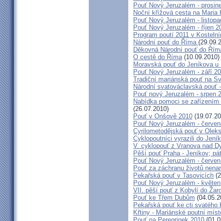
Pouť Nový Jeruzalém - prosin
Noční křížová cesta na Maria 
Pouť Nový Jeruzalém - listop
Pouť Nový Jeruzalém - říjen 2
Program poutí 2011 v Kosteln
Národní pouť do Říma
(29.09.
Děkovná Národní pouť do Řím
O cestě do Říma
(10.09.2010)
Moravská pouť do Jeníkova u
Pouť Nový Jeruzalém - září 2
Tradiční mariánská pouť na S
Národní svatováclavská pouť 
Pouť nový Jeruzalém - srpen 
Nabídka pomoci se zařízením pě
(26.07.2010)
Pouť v Onšově 2010
(19.07.20
Pouť Nový Jeruzalém - červe
Cyrilometodějská pouť v Olek
Cyklopoutníci vyrazili do Jení
V. cyklopouť z Vranova nad D
Pěší pouť Praha - Jeníkov; pá
Pouť Nový Jeruzalém - červen
Pouť za záchranu životů nena
Pekařská pouť v Tasovicích
(2
Pouť Nový Jeruzalém - květen
VII. pěší pouť z Kobylí do Žar
Pouť ke Třem Dubům
(04.05.2
Pekařská pouť ke cti svatého
Křtiny - Mariánské poutní míst
Pouť na Peregrinek 2010
(01.0