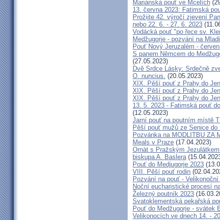
Mariánská pouť ve Mcelích
(29
13. června 2023: Fatimská pouť
Prožijte 42. výročí zjevení Pa
nebo 22. 6. - 27. 6. 2023
(11.0
Vodácká pouť "po řece sv. Kl
Medžugorje - pozvání na Mladi
Pouť Nový Jeruzalém - červen
S panem Němcem do Medžugorj
(27.05.2023)
Dvě Srdce Lásky: Srdečně zve
O. nuncius.
(20.05.2023)
XIX. Pěší pouť z Prahy do Jen
XIX. Pěší pouť z Prahy do Jen
XIX. Pěší pouť z Prahy do Jen
13. 5. 2023 - Fatimská pouť do
(12.05.2023)
Jarní pouť na poutním místě 
Pěší pouť mužů ze Senice do 
Pozvánka na MODLITBU ZA MÍ
Meals v Praze
(17.04.2023)
Ornát s Pražským Jezulátkem 
biskupa A. Baslera
(15.04.202
Pouť do Medjugorje 2023
(13.0
VIII. Pěší pouť rodin
(02.04.20
Pozvání na pouť - Velikonoční 
Noční eucharistické procesí n
Železný poutník 2023
(16.03.2
Svatoklementská pekařská po
Pouť do Medžugorje - svátek Bo
Velikonocích ve dnech 14. - 20