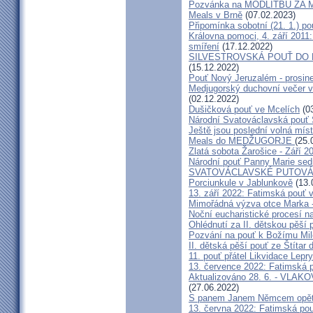
Pozvánka na MODLITBU ZA MÍ
Meals v Brně
(07.02.2023)
Připomínka sobotní (21. 1.) po
Královna pomoci, 4. září 2011:
smíření
(17.12.2022)
SILVESTROVSKÁ POUŤ DO ME
(15.12.2022)
Pouť Nový Jeruzalém - prosin
Medjugorský duchovní večer v 
(02.12.2022)
Dušičková pouť ve Mcelích
(03
Národní Svatováclavská pouť 
Ještě jsou poslední volná míst
Meals do MEDŽUGORJE
(25.
Zlatá sobota Žarošice - Září 2
Národní pouť Panny Marie sed
SVATOVÁCLAVSKÉ PUTOVÁN
Porciunkule v Jablunkově
(13.
13. září 2022: Fatimská pouť v 
Mimořádná výzva otce Marka - 
Noční eucharistické procesí n
Ohlédnutí za II. dětskou pěší 
Pozvání na pouť k Božímu Mil
II. dětská pěší pouť ze Štítar
11. pouť přátel Likvidace Lepry
13. července 2022: Fatimská po
Aktualizováno 28. 6. - VL
(27.06.2022)
S panem Janem Němcem opět 
13. června 2022: Fatimská pouť