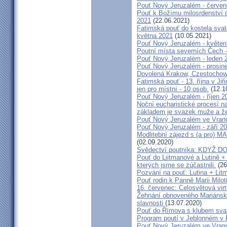
Pouť Nový Jeruzalém - červe
Pouť k Božímu milosrdenství do
2021
(22.06.2021)
Fatimská pouť do kostela svaté
května 2021
(10.05.2021)
Pouť Nový Jeruzalém - květen
Poutní místa severních Čech -
Pouť Nový Jeruzalém - leden 
Pouť Nový Jeruzalém - prosin
Dovolená Krakow, Czestochow
Fatimská pouť - 13. října v Ji
jen pro místní - 10 osob.
(12.1
Pouť Nový Jeruzalém - říjen 2
Noční eucharistické procesí n
základem je svazek muže a ž
Pouť Nový Jeruzalém ve Vran
Pouť Nový Jeruzalém - září 2
Modlitební zájezd s (a pro
(02.09.2020)
Svědectví poutníka: KDYŽ 
Pouť do Liitmanové a Lutině + 
kterých jsme se zúčastnili.
(26
Pozvání na pouť: Lutina + Lit
Pouť rodin k Panně Marii Milot
16. červenec: Celosvětová virt
Žehnání obnoveného Mariánské
slavnosti
(13.07.2020)
Pouť do Římova s klubem sva
Program poutí v Jeblonném v 
Pouť Nový Jeruzalém ve Vran