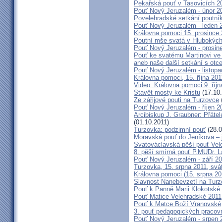
Pekařská pouť v Tasovicích 2
Pouť Nový Jeruzalém - únor 2
Povelehradské setkání poutní
Pouť Nový Jeruzalém - leden 
Královna pomoci 15. prosince 
Poutní mše svatá v Hlubokýc
Pouť Nový Jeruzalém - prosin
Pouť ke svatému Martinovi ve 
aneb naše další setkání s ot
Pouť Nový Jeruzalém - listopa
Královna pomoci, 15. října 20
Video: Královna pomoci 9. říjn
Stavět mosty ke Kristu
(17.10.
Ze zářijové pouti na Turzovce
Pouť Nový Jeruzalém - říjen 2
Arcibiskup J. Graubner: Přáte
(01.10.2011)
Turzovka: podzimní pouť
(28.0
Moravská pouť do Jeníkova – j
Svatováclavská pěší pouť Vel
8. pěší smírná pouť P.MUDr. 
Pouť Nový Jeruzalém - září 2
Turzovka, 15. srpna 2011, sv
Královna pomoci (15. srpna 2
Slavnost Nanebevzetí na Tur
Pouť k Panně Marii Klokotské
Pouť Matice Velehradské 2011
Pouť k Matce Boží Vranovské
3. pouť pedagogických praco
Pouť Nový Jeruzalém - srpen 