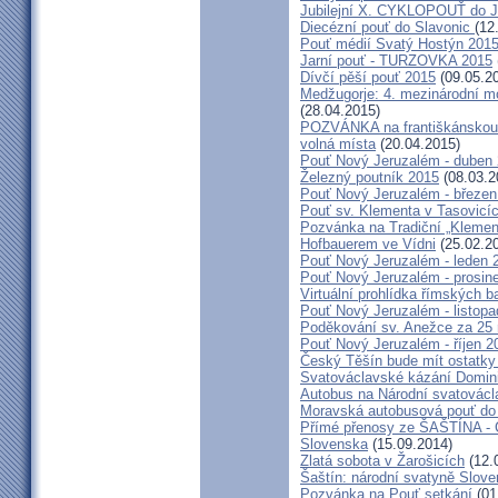
Jubilejní X. CYKLOPOUŤ do J
Diecézní pouť do Slavonic
(12
Pouť médií Svatý Hostýn 201
Jarní pouť - TURZOVKA 2015
Dívčí pěší pouť 2015
(09.05.2
Medžugorje: 4. mezinárodní mod
(28.04.2015)
POZVÁNKA na františkánskou po
volná místa
(20.04.2015)
Pouť Nový Jeruzalém - duben
Železný poutník 2015
(08.03.2
Pouť Nový Jeruzalém - březen
Pouť sv. Klementa v Tasovicí
Pozvánka na Tradiční „Kleme
Hofbauerem ve Vídni
(25.02.2
Pouť Nový Jeruzalém - leden 
Pouť Nový Jeruzalém - prosin
Virtuální prohlídka římských ba
Pouť Nový Jeruzalém - listop
Poděkování sv. Anežce za 25
Pouť Nový Jeruzalém - říjen 2
Český Těšín bude mít ostatky
Svatováclavské kázání Domini
Autobus na Národní svatovácl
Moravská autobusová pouť do
Přímé přenosy ze ŠAŠTÍNA - C
Slovenska
(15.09.2014)
Zlatá sobota v Žarošicích
(12.
Šaštín: národní svatyně Slov
Pozvánka na Pouť setkání
(01