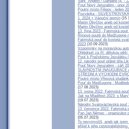
Sant ' Angelo / Gargano (4. - 1
Pouť Nový Jeruzalém - únor 2
Poutní místo Filipov - leden 2
Pozvánka - SILVESTROVSKÁ
1. 2024 + Vánoční termín
(15.
Mariin Obyčtov aneb od kostel
Mariin Obyčtov aneb od kostel
13. října 2023 - Fatimská pouť 
Říjnové poutě do Medžugorje 
Fatimská pouť do kostela svaté
2023
(10.09.2023)
Vzpomínky na moravskou auto
Ohlédnutí za III. dětskou pěší 
Pouť k Pražskému Jezulátku (
12. národní pouť přátel díla Li
Pouť Nový Jeruzalém - září 2
SLAVNOSTNÍ INAUGURACE 
STŘEDNÍ A VÝCHODNÍ EVR
Poutní místo Vřesová studánk
Pouť do Medžugorje - Modliteb
(17.08.2023)
13. srpna 2022: Fatimská pouť 
Jak na Mladifest 2023: s Ma
(19.07.2023)
Národní Svatováclavská pouť
13. července 2022: Fatimská po
Pan Jan Němec - organizátor po
(05.07.2023)
To nevymyslíš, aneb jak jsem 
přišel k jeho cestovatelskému