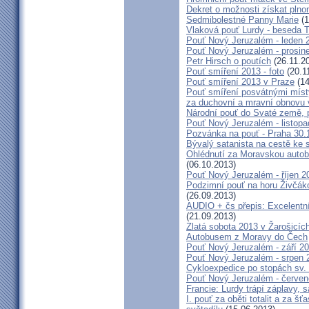
Dekret o možnosti získat plno
Sedmibolestné Panny Marie
(1
Vlaková pouť Lurdy - beseda 
Pouť Nový Jeruzalém - leden 
Pouť Nový Jeruzalém - prosin
Petr Hirsch o poutích
(26.11.2
Pouť smíření 2013 - foto
(20.1
Pouť smíření 2013 v Praze
(14
Pouť smíření posvátnými míst
za duchovní a mravní obnovu 
Národní pouť do Svaté země, p
Pouť Nový Jeruzalém - listop
Pozvánka na pouť - Praha 30.
Bývalý satanista na cestě ke 
Ohlédnutí za Moravskou autobu
(06.10.2013)
Pouť Nový Jeruzalém - říjen 2
Podzimní pouť na horu Živčáko
(26.09.2013)
AUDIO + čs přepis: Excelentní
(21.09.2013)
Zlatá sobota 2013 v Žarošicíc
Autobusem z Moravy do Čech
Pouť Nový Jeruzalém - září 2
Pouť Nový Jeruzalém - srpen 
Cykloexpedice po stopách sv. 
Pouť Nový Jeruzalém - červe
Francie: Lurdy trápí záplavy,
I. pouť za oběti totalit a za 