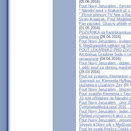
(05.06.2016)
Pouť Nový Jeruzalém - červen
* Národní pouť v Krakově již v
* Přímé přenosy TV Noe a Rad
Svatý Kopeček: Pouť Modliteb
Pán zázraků: Úžasný příběh n
(01.05.2016)
POZVÁNKA na františkánskou po
volná místa
(28.04.2016)
Pouť Nový Jeruzalém - květen
6. Medžugorské setkání na Sl
POUŤ LÉKÁRNÍKŮ PRO ŽIVO
Arcibiskup Graubner bude v rod
nenarozené
(04.04.2016)
Pouť Nový Jeruzalém - duben
I. pěší pouť za obnovu manžels
(28.03.2016)
Pouť ke svatému Klementovi v
Slavnosti sv. Klementa Hofbau
služebnice císařovny Zity
(01.
Pouť Nový Jeruzalém - březen
Pouť svatého Klementa v Taso
Již jste přihlášeni na Národní
Pouť Nový Jeruzalém - únor 2
Cyrilometodějská pouť 2016 -
Pouť Nový Jeruzalém - leden 
Přehled významných akcí v r
Pouť Nový Jeruzalém - prosin
Silvestr a Nový rok v Medžugo
Pouť ke svaté Anežce České 