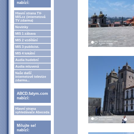
nabízí:
Hlavní strana TV-
MIS.cz (internetová
TV zdarma)
Novinky
MIS 1 zábava
MIS 2 vzdělání
MIS 3 publicist.
MIS 4 lokální
Audia hudební
Audia mluvená
Naše další
internetové televize
zdarma...
ABCD.fatym.com
nabízí:
Hlavní strana
vyhledávače Abeceda
Milujte se!
nabízí: