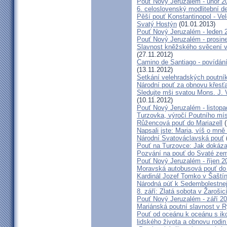
Pouť Nový Jeruzalém - únor 2
6. celoslovenský modlitební d
Pěší pouť Konstantinopol - Ve
Svatý Hostýn
(01.01.2013)
Pouť Nový Jeruzalém - leden 
Pouť Nový Jeruzalém - prosin
Slavnost kněžského svěcení v 
(27.11.2012)
Camino de Santiago - povídání
(13.11.2012)
Setkání velehradských poutní
Národní pouť za obnovu křesť
Sledujte mši svatou Mons. J. 
(10.11.2012)
Pouť Nový Jeruzalém - listop
Turzovka, výročí Poutního mí
Růžencová pouť do Mariazell
(
Napsali jste: Maria, víš o mn
Národní Svatováclavská pouť
Pouť na Turzovce: Jak dokázat
Pozvání na pouť do Svaté ze
Pouť Nový Jeruzalém - říjen 2
Moravská autobusová pouť do
Kardinál Jozef Tomko v Šaští
Národná púť k Sedembolestne
8. září: Zlatá sobota v Žarošic
Pouť Nový Jeruzalém - září 2
Mariánská poutní slavnost v 
Pouť od oceánu k oceánu s i
lidského života a obnovu rodin