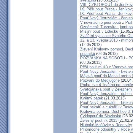
světadílu
(15.06.2013)
VIII. CYKLOPOUŤ do Jeníkov
IX. Pěší pouť Praha - Jeníkov
IX. Pěší pouť Praha - Jeníkov
Pouť Nový Jeruzalém - červen
V novinách o pěší pouti z Pra
Oznámení: Turzovka - jarní po
Misijní pouť v Lidečku
(15.05.
Zvláštní vyslanec Svatého Otc
12. a 13. května 2013 - mimo
(12.05.2013)
Zjevení Královny pomoci, Dech
poutníků
(08.05.2013)
POZVÁNKA NA SOBOTU - P
(08.05.2013)
Pěší pouť mužů z Vranova nad
Pouť Nový Jeruzalém - květen
Májová pouť do Maria Loretto
Pozvání do Medjugorje
(20.04.
Praha zve 4. května na manife
Svatojánská pouť v Železném
Pouť Nový Jeruzalém - duben
Květný pátek
(21.03.2013)
Pouť Nový Jeruzalém - březen
Pouť pekařů a cukrářů v Taso
Královna pomoci, Dechtice 3.
Cyklopouť do Slovinska
(23.02
Železný poutník 2013
(21.02.2
Hluboké Mašůvky v Roce víry
Plnomocné odpustky v Roce ví