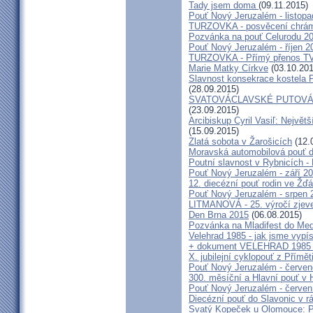
Tady jsem doma
(09.11.2015)
Pouť Nový Jeruzalém - listop
TURZOVKA - posvěcení chrám
Pozvánka na pouť Celurodu 2
Pouť Nový Jeruzalém - říjen 2
TURZOVKA - Přímý přenos TV
Marie Matky Církve
(03.10.201
Slavnost konsekrace kostela 
(28.09.2015)
SVATOVÁCLAVSKÉ PUTOVÁN
(23.09.2015)
Arcibiskup Cyril Vasiľ: Největš
(15.09.2015)
Zlatá sobota v Žarošicích
(12.
Moravská automobilová pouť 
Poutní slavnost v Rybnicích -
Pouť Nový Jeruzalém - září 2
12. diecézní pouť rodin ve Ž
Pouť Nový Jeruzalém - srpen 
LITMANOVÁ - 25. výročí zjeve
Den Brna 2015
(06.08.2015)
Pozvánka na Mladifest do Medž
Velehrad 1985 - jak jsme vypís
+ dokument VELEHRAD 1985 (P
X. jubilejní cyklopouť z Přímě
Pouť Nový Jeruzalém - červe
300. měsíční a Hlavní pouť 
Pouť Nový Jeruzalém - červen
Diecézní pouť do Slavonic v 
Svatý Kopeček u Olomouce: P