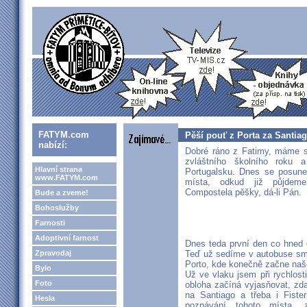
FATYM.com
Pěší pouť z Porta za Santia
nabízí:
Dobré ráno z Fatimy, máme s
zvláštního školního roku 
Hlavní strana
Portugalsku. Dnes se posun
www.FATYM.com
místa, odkud již půjde
Compostela pěšky, dá-li Pán.
Bude a zveme!
Bohoslužby
Farnosti
Adoptivní farnost
Dnes teda první den co hned o
Zpravodaj
Teď už sedíme v autobuse smě
Porto, kde konečně začne naš
Bylo
Už ve vlaku jsem při rychlos
Foto
obloha začíná vyjasňovat, zda
na Santiago a třeba i Fiste
Hesla
poznávání tohoto místa, 