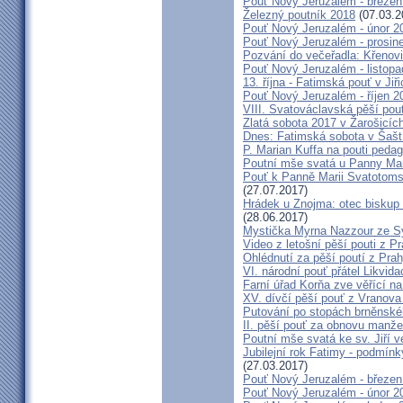
Pouť Nový Jeruzalém - březen
Železný poutník 2018
(07.03.2
Pouť Nový Jeruzalém - únor 2
Pouť Nový Jeruzalém - prosin
Pozvání do večeřadla: Křenovi
Pouť Nový Jeruzalém - listop
13. října - Fatimská pouť v Jiři
Pouť Nový Jeruzalém - říjen 2
VIII. Svatováclavská pěší pou
Zlatá sobota 2017 v Žarošicích 
Dnes: Fatimská sobota v Šašt
P. Marian Kuffa na pouti ped
Poutní mše svatá u Panny Mar
Pouť k Panně Marii Svatotoms
(27.07.2017)
Hrádek u Znojma: otec biskup
(28.06.2017)
Mystička Myrna Nazzour ze S
Video z letošní pěší pouti z P
Ohlédnutí za pěší poutí z Pra
VI. národní pouť přátel Likvida
Farní úřad Korňa zve věřící n
XV. dívčí pěší pouť z Vranova
Putování po stopách brněnské
II. pěší pouť za obnovu manžel
Poutní mše svatá ke sv. Jiří v
Jubilejní rok Fatimy - podmín
(27.03.2017)
Pouť Nový Jeruzalém - březen
Pouť Nový Jeruzalém - únor 2