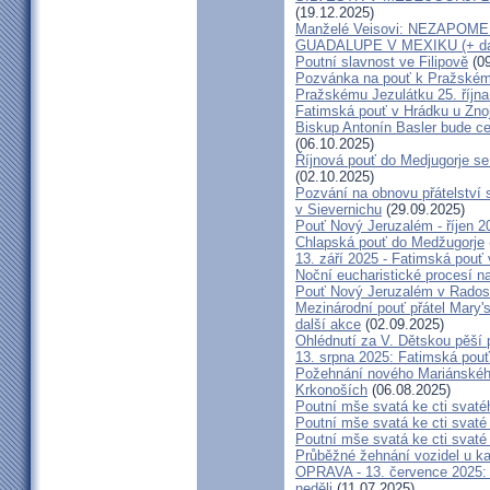
(19.12.2025)
Manželé Veisovi: NEZAPO
GUADALUPE V MEXIKU (+ dal
Poutní slavnost ve Filipově
(09
Pozvánka na pouť k Pražském
Pražskému Jezulátku 25. říjn
Fatimská pouť v Hrádku u Znoj
Biskup Antonín Basler bude ce
(06.10.2025)
Říjnová pouť do Medjugorje se
(02.10.2025)
Pozvání na obnovu přátelství 
v Sievernichu
(29.09.2025)
Pouť Nový Jeruzalém - říjen 2
Chlapská pouť do Medžugorje
13. září 2025 - Fatimská pouť
Noční eucharistické procesí n
Pouť Nový Jeruzalém v Radost
Mezinárodní pouť přátel Mary'
další akce
(02.09.2025)
Ohlédnutí za V. Dětskou pěší 
13. srpna 2025: Fatimská pou
Požehnání nového Mariánského 
Krkonoších
(06.08.2025)
Poutní mše svatá ke cti svaté
Poutní mše svatá ke cti svat
Poutní mše svatá ke cti svat
Průběžné žehnání vozidel u ka
OPRAVA - 13. července 2025: 
neděli
(11.07.2025)