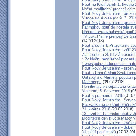
Pouť na Křemešník 1. května 
Noční modlitební procesí očim
Pouť Nový Jeruzalém - březen
V roce sv. Aloise (do 9. 3. 201
Pouť Nový Jeruzalém - prosin
Fatimskou pouť do kostela sva
Národní svatováclavská pouť 
TV Lux: Přímé přenosy ze Šaš
(14.09.2018)
Pouť s dětmi k Pražskému Jez
Pouť Nový Jeruzalém - září 2
Zlatá sobota 2018 v Žarošicích 
* 2x Noční modlitební procesí p
* www.petice-adopce.cz - mater
Pouť Nový Jeruzalém - srpen 
Pouť k Panně Marii Svatotoms
Ostatky sv. Markéty poputují
Marcheggu
(09.07.2018)
Homilie arcibiskupa Jana Grau
Velehrad, 5. července 2018
(05
Pouť k pramenům 2018
(01.07
Pouť Nový Jeruzalém - červen
Pozvánka na setkání brněnské
21. května 2018
(20.05.2018)
13. květen: Fatimská pouť v Ji
Modlitební den k úctě Matky v
Pouť Nový Jeruzalém - květen
Pouť Nový Jeruzalém - duben
XI. pěší pouť mužů
(27.03.201