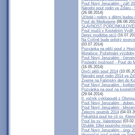
Pouť Nový Jeruzalém - září 2
Národní pouť rodin ve Žďáru -
(26.08.2014)
Učitelé i rodiny s dětmi budo
Pouť do Medjugorje
(06.08.201
SLAVNOST PORCINKULOVÉ
Pouť mužů v Kostelním Vydří 
Denní modlitba otců
(16.07.20
Na Cvilíně bude polský exorci
(03.07.2014)
Pozvánka na pěší pouť z Hos
Morašice: Požehnání výzdoby
Pouť Nový Jeruzalém - červen
Poslední možnost! - Pouť do M
(16.05.2014)
Dívčí pěší pouť 2014
(10.05.2
Národní pouť rodin 2014 ve Ž
Zveme na Fatimský den do Koc
Pouť Nový Jeruzalém - květen
Pozvánka na pouť na kostelíč
(29.04.2014)
II. ročník cyklopoutě z Olomo
Pouť Nový Jeruzalém - duben
Pouť Nový Jeruzalém - březen
Železný poutník 2014
(04.03.2
Pekařská pouť ke cti sv. Kle
Pouť ke sv. Valentinovi
(03.02
Džublik:10let poutního místa n
Pouť Nový Jeruzalém - únor 2
Hromniční pouť matek ve Šter