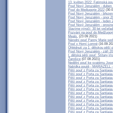
13. květen 2022: Fatimská pouť
Pouť Nový Jeruzalém - duben
Pouť do Medjugorje 2022
(30.0
Pouť Nový Jeruzalém - březen
Pouť Nový Jeruzalém - únor 2
Pouť Nový Jeruzalém - leden 
Pouť Nový Jeruzalém - prosin
Slavíme výročí: 30 let večeřad
Pozvání na pouť do Medžugorje
Meals.
(23.09.2021)
Národní pouť Panny Marie sed
Pouť v Horní Lomné
(16.09.20
Ohlédnutí za 1. dětskou pěší p
Pouť Nový Jeruzalém - září 2
I. dětská pěší pouť: Štítary-V
Žarošice
(07.08.2021)
Nedělní pouť ke svatému Jose
Nabídka poutě - MARIAZELL -
Pěší pouť z Porta za Santiaga
Pěší pouť z Porta za Santiaga
Pěší pouť z Porta za Santiaga
Pěší pouť z Porta za Santiaga
Pěší pouť z Porta za Santiaga
Pěší pouť z Porta za Santiaga
Pěší pouť z Porta za Santiaga
Pěší pouť z Porta za Santiaga
Pěší pouť z Porta za Santiaga
Pěší pouť z Porta za Santiaga
Pěší pouť z Porta za Santiaga
Pěší pouť z Porta za Santiaga