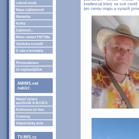
Lidové misie
kredencial,který na své cestě
pro cenou mapu a vyrazili jsm
Mapa zajímavostí
Marianky
Knihy
Zajímavé...
Mimo oblast FATYMu
Výzdoba kostelů
O nás a kontakty
Personalizace
15 nejčtenějších
AMIMS.net
nabízí:
Hlavní strana
apoštolát A.M.I.M.S.
Knihovna on-line
Comicsy
Objednávky knih
TV-MIS.cz