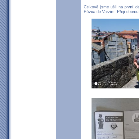
Celkově jsme ušli na první d
Póvoa de Varzim. Přeji dobrou