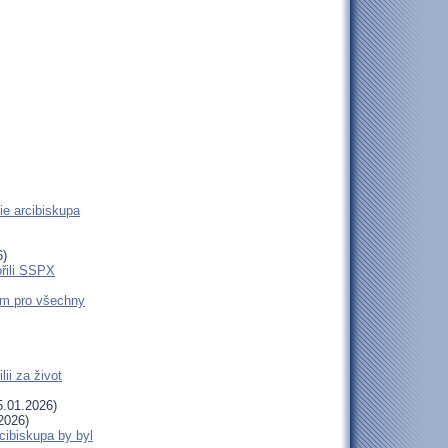
ie arcibiskupa
6)
ořili SSPX
em pro všechny
ii za život
.01.2026)
2026)
cibiskupa by byl