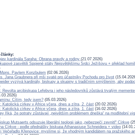
 články:
jev kardinála Saraha: Obrana pravdy a rodiny
(21.07.2026)
skupové zasvětili Spojené státy Nejsvětějšímu Srdci Ježíšovu + překlad homil
)
 Mpns. Pavlem Konzbulem
(02.06.2026)
s. Jana Graubnera při mši svaté pro účastníky Pochodu pro život
(15.04.202
eider vyzývá kardinály, biskupy a skupiny s tradičním smýšlením, aby podp
)
: Revolta arcibiskupa Lefebvra i jeho následovníků zůstává trvalým mement
.03.2026)
amínu: Cítím, tedy jsem?
(05.03.2026)
 Katolická církev v Africe včera, dnes a zítra, 2. část
(20.02.2026)
 Katolická církev v Africe včera, dnes a zítra, 1. část
(16.02.2026)
y říká, že potraty zůstávají „největším problémem dneška“ na modlitební vigil
)
skup Mutsaerts odsuzuje liberální teologii jako „nebezpečí zevnitř“ Církve
(25
ána Církve - podle přednášky biskupa Athanasiuse Schneidera + video
(14.01.
í Večeřadlo Křenovice: myslíme si, že vhodným kandidátem na pražského ar