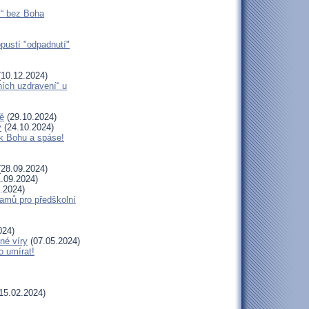
í“ bez Boha
opustí "odpadnutí"
10.12.2024)
ních uzdravení“ u
ě
(29.10.2024)
y
(24.10.2024)
 k Bohu a spáse!
28.09.2024)
.09.2024)
.2024)
amů pro předškolní
024)
né víry
(07.05.2024)
o umírat!
15.02.2024)