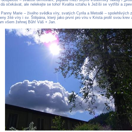
 dá očekávat, ale nelekejte se toho! Kvalita vztahu k Ježíši se vytříbí a zpe
 Panny Marie – živého svědka víry, svatých Cyrila a Metodě – spolehlivých zv
eny žité víry i sv. Štěpána, který jako první pro víru v Krista prolil svou krev 
ám všem žehnej Bůh! Váš + Jan.