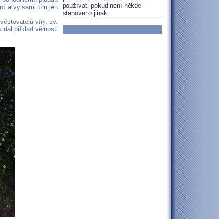
používat, pokud není někde
vní a vy sami tím jen
stanoveno jinak.
ěstovatelů víry, sv.
a dal příklad věrnosti