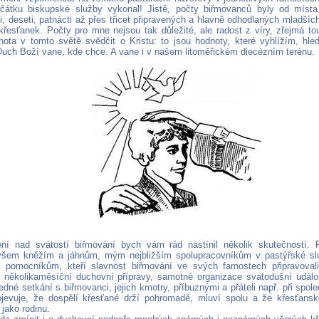
čátku biskupské služby vykonal! Jistě, počty biřmovanců byly od místa
i, deseti, patnácti až přes třicet připravených a hlavně odhodlaných mladšíc
křesťanek. Počty pro mne nejsou tak důležité, ale radost z víry, zřejmá 
hota v tomto světě svědčit o Kristu: to jsou hodnoty, které vyhlížím, hl
uch Boží vane, kde chce. A vane i v našem litoměřickém diecézním terénu.
ení nad svátostí biřmování bych vám rád nastínil několik skutečností.
všem kněžím a jáhnům, mým nejbližším spolupracovníkům v pastýřské slu
 pomocníkům, kteří slavnost biřmování ve svých farnostech připravovali 
několikaměsíční duchovní přípravy, samotné organizace svatodušní událos
edné setkání s biřmovanci, jejich kmotry, příbuznými a přáteli např. při sp
rojevuje, že dospělí křesťané drží pohromadě, mluví spolu a že křesťansk
 jako rodinu.