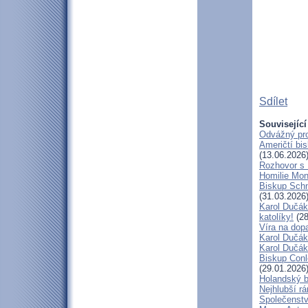
Sdílet
Související
Odvážný pro
Američtí bi
(13.06.2026
Rozhovor s
Homilie Mon
Biskup Schn
(31.03.2026
Karol Dučák
katolíky!
(28
Víra na dop
Karol Dučák:
Karol Dučák:
Biskup Conle
(29.01.2026
Holandský bi
Nejhlubší r
Společenstv