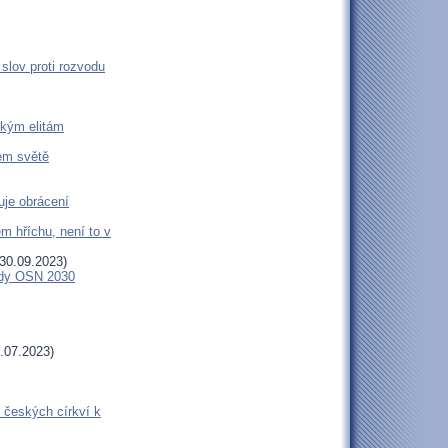
slov proti rozvodu
ckým elitám
šem světě
uje obrácení
m hříchu, není to v
30.09.2023)
endy OSN 2030
.07.2023)
 českých církví k