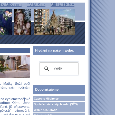
TV-MIS.com
TV-MIS.cz
MILUJTE.SE
Hledání na našem webu:
ie Matky Boží opět
ahým, vašim rodinám
Doporučujeme:
Časopis Milujte se!
 na cyrilometodějské
atříme Kristu. Jeho
Společenství čistých srdcí (SČS)
ťané, již připravena.
Web KATOLIK.cz
ělosti“ – biřmování.
 naší diecéze, které