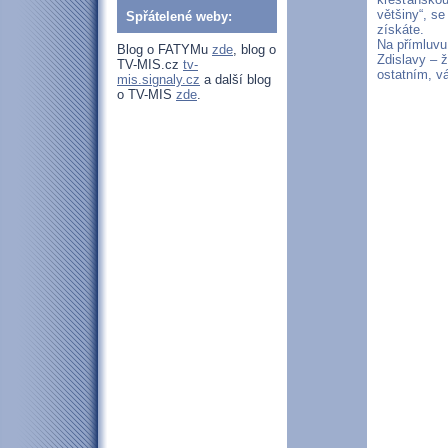
většiny“, se
Spřátelené weby:
získáte.
Na přímluvu
Blog o FATYMu
zde
, blog o
Zdislavy – ž
TV-MIS.cz
tv-
ostatním, v
mis.signaly.cz
a další blog
o TV-MIS
zde
.