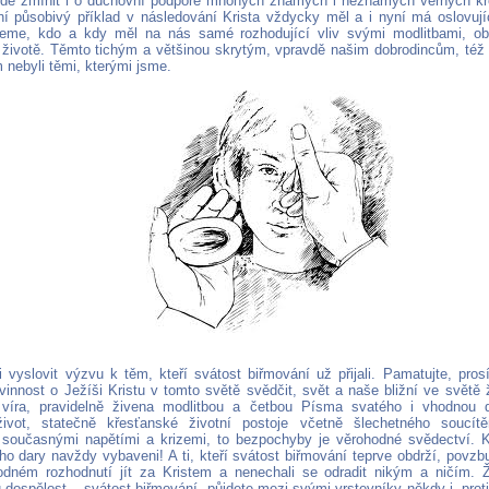
de zmínit i o duchovní podpoře mnohých známých i neznámých věrných kř
ní působivý příklad v následování Krista vždycky měl a i nyní má oslovujíc
eme, kdo a kdy měl na nás samé rozhodující vliv svými modlitbami, o
životě. Těmto tichým a většinou skrytým, vpravdě našim dobrodincům, též 
 nebyli těmi, kterými jsme.
i vyslovit výzvu k těm, kteří svátost biřmování už přijali. Pamatujte, pr
innost o Ježíši Kristu v tomto světě svědčit, svět a naše bližní ve světě ž
víra, pravidelně živena modlitbou a četbou Písma svatého i vhodnou du
život, statečně křesťanské životní postoje včetně šlechetného soucítě
 současnými napětími a krizemi, to bezpochyby je věrohodné svědectví.
o dary navždy vybaveni! A ti, kteří svátost biřmování teprve obdrží, povzbu
ném rozhodnutí jít za Kristem a nenechali se odradit nikým a ničím. Ž
 dospělost – svátost biřmování, půjdete mezi svými vrstevníky někdy i „pro