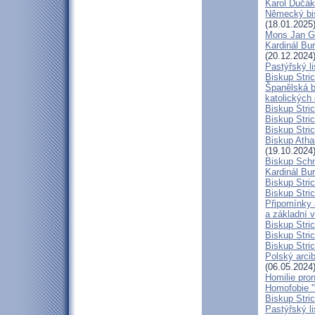
Karol Dučák:
Německý bis
(18.01.2025
Mons Jan G
Kardinál Bur
(20.12.2024
Pastýřský l
Biskup Stric
Španělská b
katolických
Biskup Stri
Biskup Stri
Biskup Stric
Biskup Atha
(19.10.2024
Biskup Schn
Kardinál Bur
Biskup Stric
Biskup Stric
Připomínky 
a základní 
Biskup Stri
Biskup Stric
Biskup Stric
Polský arcib
(06.05.2024
Homilie pro
Homofobie "
Biskup Stric
Pastýřský l