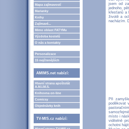
jsem od za
Mapa zajímavostí
jednoho, pět
Marianky
křesťanů a 
životě a oc
Knihy
nacházím. D
Zajímavé...
Mimo oblast FATYMu
Výzdoba kostelů
O nás a kontakty
Personalizace
15 nejčtenějších
AMIMS.net nabízí:
Hlavní strana apoštolát
A.M.I.M.S.
Knihovna on-line
Při zamyšl
Comicsy
poděkovat 
Objednávky knih
pastoračním
samozřejmé 
místo i násl
TV-MIS.cz nabízí:
viditelně p
ochotni hájit
Hlavní strana TV-MIS.cz