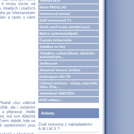
Televize NOE
 k místu různé: od
Rádio PROGLAS
h, mladých i starších
touha po křesťanském
Internetová televize
edám a spolu s vámi
Další internetové TV
Svatá země Izrael, virtuální pouť
Matice cyrilometodějská
Časopis Immaculata
JukeBox on-line
TémaBox s přednáškami, kázáními,
audioknihami...
Jeníkov.net
Adoptivní farnost Jeníkov
Kolpingovo dílo ČR
Církevní restituce - otázky, odpovědi,
fakta, čísla....
Vyhledávač ABECEDA
Další odkazy...
 Předně chci vděčně
žbě, ale i ostatním
a připravují. Vedle
Anketa:
ti, má své důležité
olečném obědě, kde se
Znáš tiskoviny z nakladatelství
é společenství jsou
A.M.I.M.S.?