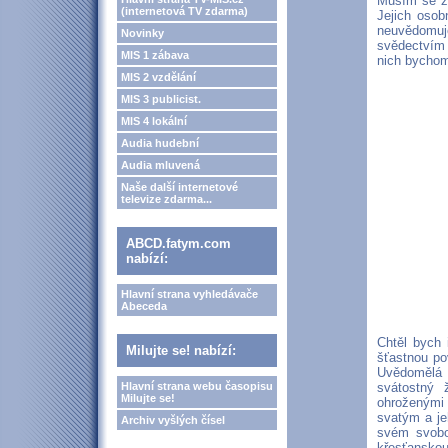
Musím se z
(internetová TV zdarma)
Jejich osob
neuvědomuj
Novinky
svědectvím 
MIS 1 zábava
nich bychom
MIS 2 vzdělání
MIS 3 publicist.
MIS 4 lokální
Audia hudební
Audia mluvená
Naše další internetové
televize zdarma...
ABCD.fatym.com
nabízí:
Hlavní strana vyhledávače
Abeceda
Chtěl bych 
Milujte se! nabízí:
šťastnou pov
Uvědomělá 
Hlavní strana webu časopisu
svátostný 
Milujte se!
ohroženými
svatým a jeh
Archiv vyšlých čísel
svém svobod
křesťanskou