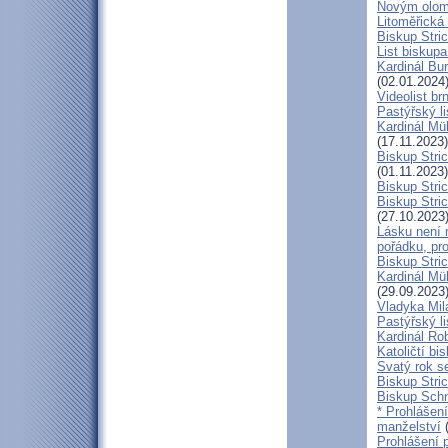
Novým olom
Litoměřická
Biskup Stric
List biskup
Kardinál Bu
(02.01.2024
Videolist b
Pastýřský 
Kardinál Mül
(17.11.2023)
Biskup Stri
(01.11.2023)
Biskup Stri
Biskup Stric
(27.10.2023
Lásku není 
pořádku, pr
Biskup Stric
Kardinál Mü
(29.09.2023
Vladyka Mil
Pastýřský li
Kardinál Ro
Katoličtí bi
Svatý rok se
Biskup Stric
Biskup Schn
* Prohlášen
manželství
(
Prohlášení 