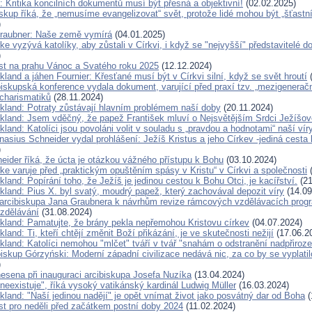
 Kritika koncilních dokumentů musí být přesná a objektivní!
(02.02.2025)
kup říká, že „nemusíme evangelizovat“ svět, protože lidé mohou být „šťastn
)
raubner: Naše země vymírá
(04.01.2025)
ke vyzývá katolíky, aby zůstali v Církvi, i když se "nejvyšší" představitelé d
)
ist na prahu Vánoc a Svatého roku 2025
(12.12.2024)
kland a jáhen Fournier: Křesťané musí být v Církvi silní, když se svět hroutí
(
iskupská konference vydala dokument, varující před praxí tzv. „mezigenerač
 charismatiků
(28.11.2024)
ckland: Potraty zůstávají hlavním problémem naší doby
(20.11.2024)
ckland: Jsem vděčný, že papež František mluví o Nejsvětějším Srdci Ježíšov
kland: Katolíci jsou povoláni volit v souladu s „pravdou a hodnotami“ naší vír
nasius Schneider vydal prohlášení: Ježíš Kristus a jeho Církev -jediná cesta
)
eider říká, že úcta je otázkou vážného přístupu k Bohu
(03.10.2024)
ke varuje před „praktickým opuštěním spásy v Kristu“ v Církvi a společnosti
(
kland: Popírání toho, že Ježíš je jedinou cestou k Bohu Otci, je kacířství.
(21
kland: Pius X. byl svatý, moudrý papež, který zachovával depozit víry
(14.09
arcibiskupa Jana Graubnera k návrhům revize rámcových vzdělávacích progr
vzdělávání
(31.08.2024)
ckland: Pamatujte, že brány pekla nepřemohou Kristovu církev
(04.07.2024)
kland: Ti, kteří chtějí změnit Boží přikázání, je ve skutečnosti nežijí
(17.06.2
kland: Katolíci nemohou "mlčet" tváří v tvář "snahám o odstranění nadpřiroze
iskup Górzyński: Moderní západní civilizace nedává nic, za co by se vyplatil
)
nesena při inauguraci arcibiskupa Josefa Nuzíka
(13.04.2024)
neexistuje", říká vysoký vatikánský kardinál Ludwig Müller
(16.03.2024)
kland: "Naší jedinou nadějí" je opět vnímat život jako posvátný dar od Boha
(
ist pro neděli před začátkem postní doby 2024
(11.02.2024)