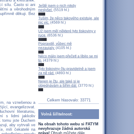
esťanů a křesťanek.
í sílu. Často si ani
Ještě jsem o nich nikdy
běťmi a věrohodným
neslyšel.
(5519 hl.)
upřímně děkuji. Bez
Tuším, že něco takového existuje, ale
nic víc.
(4569 hl.)
Už jsem měl některé tyto tiskoviny v
ruce.
(6536 hl.)
Popravdě, vůbec mě
nezaujaly.
(4105 hl.)
Něco málo jsem přečetl a líbilo se mi
to.
(4379 hl.)
Tyto tiskoviny čtu pravidelně a jsem
za ně rád.
(4893 hl.)
Nejen je čtu, ale také si je
objednávám a šířím dál.
(3770 hl.)
Celkem hlasovalo: 33771
osím, na vznešenou a
ijící, evangelizovat.
chovní literaturou,
Volná šiřitelnost:
ní s lidmi jakkoliv
 K tomu jste Duchem
Na obsah tohoto webu si FATYM
zuji, aby vytrvali ve
nevyhrazuje žádná autorská
e, milí čekatelé na
práva!
Obsah můžete dále
ti pohodlnému proudu