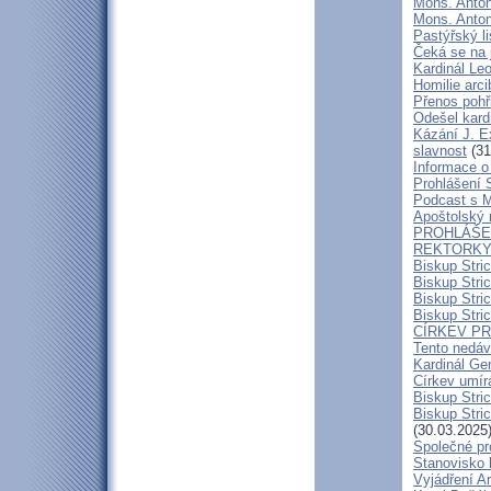
Mons. Anton
Mons. Antoní
Pastýřský l
Čeká se na 
Kardinál Leo
Homilie arc
Přenos pohř
Odešel kard
Kázání J. E
slavnost
(31
Informace o 
Prohlášení 
Podcast s 
Apoštolský 
PROHLÁŠEN
REKTORKY 
Biskup Stri
Biskup Stri
Biskup Stric
Biskup Stric
CÍRKEV P
Tento nedáv
Kardinál Ge
Církev umír
Biskup Stri
Biskup Stric
(30.03.2025
Společné pr
Stanovisko 
Vyjádření A