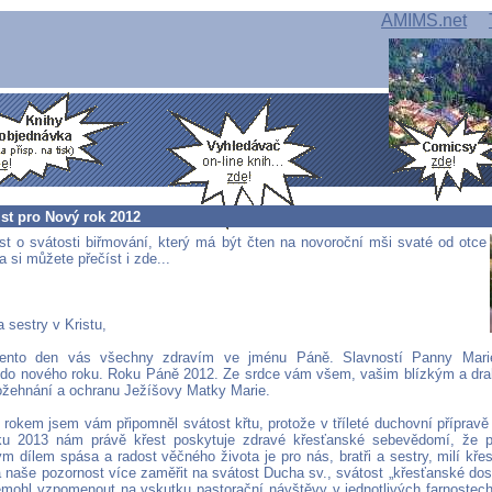
AMIMS.net
ist pro Nový rok 2012
ist o svátosti biřmování, který má být čten na novoroční mši svaté od otce
 si můžete přečíst i zde...
a sestry v Kristu,
tento den vás všechny zdravím ve jménu Páně. Slavností Panny Mar
do nového roku. Roku Páně 2012. Ze srdce vám všem, vašim blízkým a dr
požehnání a ochranu Ježíšovy Matky Marie.
 rokem jsem vám připomněl svátost křtu, protože v tříleté duchovní přípravě
oku 2013 nám právě křest poskytuje zdravé křesťanské sebevědomí, že p
m dílem spása a radost věčného života je pro nás, bratři a sestry, milí křes
 naše pozornost více zaměřit na svátost Ducha sv., svátost „křesťanské dosp
mohl vzpomenout na vskutku pastorační návštěvy v jednotlivých farnostech