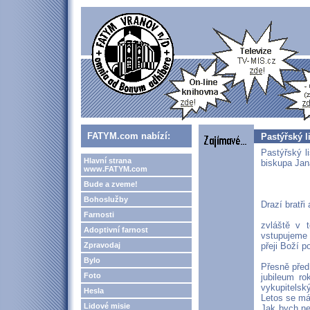
FATYM.com nabízí:
Pastýřský l
Pastýřský l
Hlavní strana
biskupa Jana
www.FATYM.com
Bude a zveme!
Bohoslužby
Drazí bratři 
Farnosti
zvláště v 
Adoptivní farnost
vstupujeme 
Zpravodaj
přeji Boží 
Bylo
Přesně před
Foto
jubileum r
vykupitelský
Hesla
Letos se má
Lidové misie
Jak bych ne