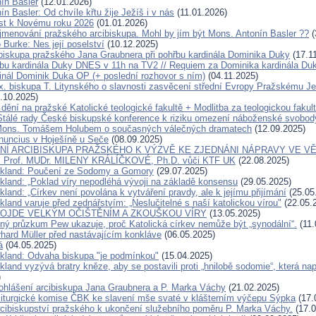
ín Basler
(12.01.2026)
n Basler: Od chvíle křtu žije Ježíš i v nás
(11.01.2026)
ist k Novému roku 2026
(01.01.2026)
jmenování pražského arcibiskupa. Mohl by jím být Mons. Antonín Basler ??
(
 Burke: Nes její poselství
(10.12.2025)
ibiskupa pražského Jana Graubnera při pohřbu kardinála Dominika Duky
(17.1
bu kardinála Duky DNES v 11h na TV2 // Requiem za Dominika kardinála D
inál Dominik Duka OP (+ poslední rozhovor s ním)
(04.11.2025)
x. biskupa T. Litynského o slavnosti zasvěcení střední Evropy Pražskému Je
.10.2025)
dění na pražské Katolické teologické fakultě + Modlitba za teologickou fakul
Stálé rady České biskupské konference k riziku omezení náboženské svobod
Mons. Tomášem Holubem o současných válečných dramatech
(12.09.2025)
nuncius v Hoješíně u Seče
(08.09.2025)
Í ARCIBISKUPA PRAŽSKÉHO K VÝZVĚ KE ZJEDNÁNI NÁPRAVY VE VĚ
Prof. MUDr. MILENY KRÁLÍČKOVÉ, Ph.D. vůči KTF UK
(22.08.2025)
ckland: Poučení ze Sodomy a Gomory
(29.07.2025)
ckland: „Poklad víry nepodléhá vývoji na základě konsensu
(29.05.2025)
kland: „Církev není povolána k vytváření pravdy, ale k jejímu přijímání
(25.05
kland varuje před zednářstvím: „Neslučitelné s naší katolickou vírou"
(22.05.
ROJDE VELKÝM OČIŠTĚNÍM A ZKOUŠKOU VÍRY
(13.05.2025)
ný průzkum Pew ukazuje, proč Katolická církev nemůže být „synodální“.
(11.
rhard Müller před nastávajícím konkláve
(06.05.2025)
á
(04.05.2025)
ckland: Odvaha biskupa "je podmínkou"
(15.04.2025)
kland vyzývá bratry kněze, aby se postavili proti „hnilobě sodomie“, která na
)
ohlášení arcibiskupa Jana Graubnera a P. Marka Váchy
(21.02.2025)
liturgické komise ČBK ke slavení mše svaté v klášterním výčepu Sýpka
(17.
rcibiskupství pražského k ukončení služebního poměru P. Marka Váchy.
(17.0