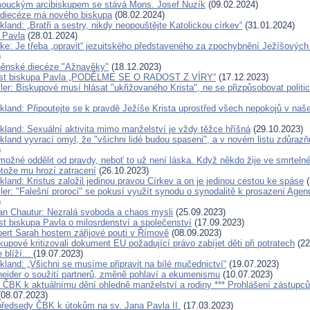
ouckým arcibiskupem se stává Mons. Josef Nuzík
(09.02.2024)
 diecéze má nového biskupa
(08.02.2024)
kland: „Bratři a sestry, nikdy neopouštějte Katolickou církev“
(31.01.2024)
a Pavla
(28.01.2024)
rke: Je třeba „opravit“ jezuitského představeného za zpochybnění Ježíšových 
)
rněnské diecéze "Ažnavěky"
(18.12.2023)
list biskupa Pavla „PODĚLME SE O RADOST Z VÍRY“
(17.12.2023)
ler: Biskupové musí hlásat "ukřižovaného Krista", ne se přizpůsobovat politi
ckland: Připoutejte se k pravdě Ježíše Krista uprostřed všech nepokojů v na
ckland: Sexuální aktivita mimo manželství je vždy těžce hříšná
(29.10.2023)
kland vyvrací omyl, že "všichni lidé budou spaseni", a v novém listu zdůrazň
)
možné oddělit od pravdy, neboť to už není láska. Když někdo žije ve smrtelné
otože mu hrozí zatracení
(26.10.2023)
kland: Kristus založil jedinou pravou Církev a on je jedinou cestou ke spáse
(
ller: "Falešní proroci" se pokusí využít synodu o synodalitě k prosazení Ag
)
an Chautur: Nezralá svoboda a chaos mysli
(25.09.2023)
st biskupa Pavla o milosrdenství a společenství
(17.09.2023)
bert Sarah hostem zářijové pouti v Římově
(08.09.2023)
skupové kritizovali dokument EU požadující právo zabíjet děti při potratech
(22
 blíží...
(19.07.2023)
kland: „Všichni se musíme připravit na bílé mučednictví“
(19.07.2023)
eider o soužití partnerů, změně pohlaví a ekumenismu
(10.07.2023)
í ČBK k aktuálnímu dění ohledně manželství a rodiny *** Prohlášení zástupců
08.07.2023)
předsedy ČBK k útokům na sv. Jana Pavla II.
(17.03.2023)