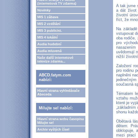
(internetová TV zdarma)
A tak jsme 
a dát život
Novinky
životní úro
MIS 1 zábava
říct, že mno
MIS 2 vzdělání
Na základě
MIS 3 publicist.
vstupovat d
MIS 4 lokální
oba rodiče,
pro východu
Audia hudební
nasazením 
Audia mluvená
uvědomují ne
nižší životn
Naše další internetové
televize zdarma...
Založení ro
pro rodinu 
ABCD.fatym.com
naplněni na
nabízí:
jedinečným
současná sp
Hlavní strana vyhledávače
Tématem let
Abeceda
vztahu muže
které je vy
„základním 
Milujte se! nabízí:
shonu každo
Hlavní strana webu časopisu
Obětavá lás
Milujte se!
dětem. Práv
Archiv vyšlých čísel
obklopuje, 
mezi prací