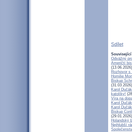
Sdílet
Související
Odvážný pro
Američtí bi
(13.06.2026
Rozhovor s
Homilie Mon
Biskup Schn
(31.03.2026
Karol Dučák
katolíky!
(28
Víra na dop
Karol Dučák:
Karol Dučák:
Biskup Conle
(29.01.2026
Holandský bi
Nejhlubší r
Společenstv