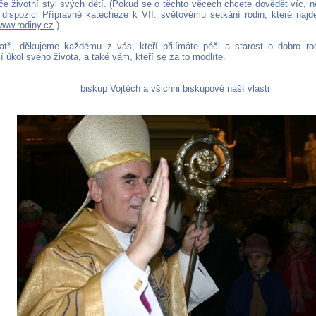
iče životní styl svých dětí. (Pokud se o těchto věcech chcete dovědět víc, 
dispozici Přípravné katecheze k VII. světovému setkání rodin, které najd
www.rodiny.cz
.)
atři, děkujeme každému z vás, kteří přijímáte péči a starost o dobro rod
ší úkol svého života, a také vám, kteří se za to modlíte.
biskup Vojtěch a všichni biskupové naší vlasti