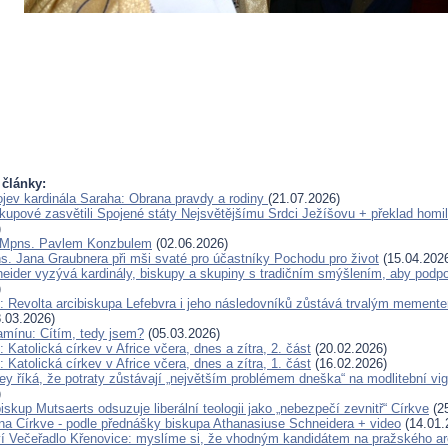
 články:
jev kardinála Saraha: Obrana pravdy a rodiny
(21.07.2026)
skupové zasvětili Spojené státy Nejsvětějšímu Srdci Ježíšovu + překlad homil
)
 Mpns. Pavlem Konzbulem
(02.06.2026)
s. Jana Graubnera při mši svaté pro účastníky Pochodu pro život
(15.04.202
eider vyzývá kardinály, biskupy a skupiny s tradičním smýšlením, aby podp
)
: Revolta arcibiskupa Lefebvra i jeho následovníků zůstává trvalým mement
.03.2026)
amínu: Cítím, tedy jsem?
(05.03.2026)
 Katolická církev v Africe včera, dnes a zítra, 2. část
(20.02.2026)
 Katolická církev v Africe včera, dnes a zítra, 1. část
(16.02.2026)
y říká, že potraty zůstávají „největším problémem dneška“ na modlitební vigil
)
skup Mutsaerts odsuzuje liberální teologii jako „nebezpečí zevnitř“ Církve
(25
ána Církve - podle přednášky biskupa Athanasiuse Schneidera + video
(14.01.
í Večeřadlo Křenovice: myslíme si, že vhodným kandidátem na pražského ar