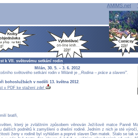
AMIMS.net
ist k VII. světovému setkání rodin
Milán, 30. 5. – 3. 6. 2012
ošního světového setkání rodin v Miláně je
,,Rodina – práce a slavení".
ři bohoslužbách v neděli 13. května 2012
.
ist v PDF ke stažení zde!
milí bratři,
květen, který je zvláštním způsobem věnován Ježíšově matce Panně Mari
adu dalších podnětů k zamyšlení o dnešní rodině. Jedním z nich je sté výročí
žitosti ženy v rodině byl vyhlášen a poprvé slaven Den matek. Stalo se tak 