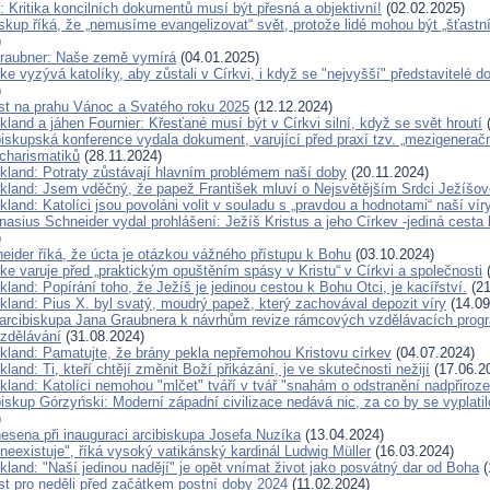
 Kritika koncilních dokumentů musí být přesná a objektivní!
(02.02.2025)
kup říká, že „nemusíme evangelizovat“ svět, protože lidé mohou být „šťastn
)
raubner: Naše země vymírá
(04.01.2025)
ke vyzývá katolíky, aby zůstali v Církvi, i když se "nejvyšší" představitelé d
)
ist na prahu Vánoc a Svatého roku 2025
(12.12.2024)
kland a jáhen Fournier: Křesťané musí být v Církvi silní, když se svět hroutí
(
iskupská konference vydala dokument, varující před praxí tzv. „mezigenerač
 charismatiků
(28.11.2024)
ckland: Potraty zůstávají hlavním problémem naší doby
(20.11.2024)
ckland: Jsem vděčný, že papež František mluví o Nejsvětějším Srdci Ježíšov
kland: Katolíci jsou povoláni volit v souladu s „pravdou a hodnotami“ naší vír
nasius Schneider vydal prohlášení: Ježíš Kristus a jeho Církev -jediná cesta
)
eider říká, že úcta je otázkou vážného přístupu k Bohu
(03.10.2024)
ke varuje před „praktickým opuštěním spásy v Kristu“ v Církvi a společnosti
(
kland: Popírání toho, že Ježíš je jedinou cestou k Bohu Otci, je kacířství.
(21
kland: Pius X. byl svatý, moudrý papež, který zachovával depozit víry
(14.09
arcibiskupa Jana Graubnera k návrhům revize rámcových vzdělávacích progr
vzdělávání
(31.08.2024)
ckland: Pamatujte, že brány pekla nepřemohou Kristovu církev
(04.07.2024)
kland: Ti, kteří chtějí změnit Boží přikázání, je ve skutečnosti nežijí
(17.06.2
kland: Katolíci nemohou "mlčet" tváří v tvář "snahám o odstranění nadpřiroze
iskup Górzyński: Moderní západní civilizace nedává nic, za co by se vyplatil
)
nesena při inauguraci arcibiskupa Josefa Nuzíka
(13.04.2024)
neexistuje", říká vysoký vatikánský kardinál Ludwig Müller
(16.03.2024)
kland: "Naší jedinou nadějí" je opět vnímat život jako posvátný dar od Boha
(
ist pro neděli před začátkem postní doby 2024
(11.02.2024)