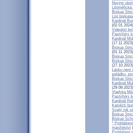
Novým olom
Litoměřická
Biskup Stric
List biskup
Kardinál Bu
(02.01.2024
Videolist b
Pastýřský 
Kardinál Mül
(17.11.2023)
Biskup Stri
(01.11.2023)
Biskup Stri
Biskup Stric
(27.10.2023
Lásku není 
pořádku, pr
Biskup Stric
Kardinál Mü
(29.09.2023
Vladyka Mil
Pastýřský li
Kardinál Ro
Katoličtí bi
Svatý rok se
Biskup Stric
Biskup Schn
* Prohlášen
manželství
(
Prohlášení 