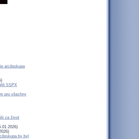
ie arcibiskupa
6)
ořili SSPX
em pro všechny
ii za život
.01.2026)
2026)
cibiskupa by byl