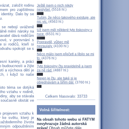
ázat, založit rodinu
Ještě jsem o nich nikdy
neslyšel.
(5516 hl.)
ymem pro zajištěnou
identity. Dalo by se
Tuším, že něco takového existuje, ale
u.
nic víc.
(4563 hl.)
í se nebojí uváženě
Už jsem měl některé tyto tiskoviny v
kálně mění nároky na
ruce.
(6531 hl.)
navatel dává rodičům
nové, v porovnání s
Popravdě, vůbec mě
si rodičů, kteří si
nezaujaly.
(4100 hl.)
 odvahu spokojit se s
Něco málo jsem přečetl a líbilo se mi
to.
(4376 hl.)
sní kariéry, a práci
 budoucnosti a žijte
Tyto tiskoviny čtu pravidelně a jsem
tí a výchova dětí je
za ně rád.
(4887 hl.)
ch, i když to naše
Nejen je čtu, ale také si je
objednávám a šířím dál.
(3760 hl.)
Toto téma se dotýká
ého vztahu v rodině,
diny, aby se stávala
Celkem hlasovalo: 33733
 současně obstát ve
Volná šiřitelnost:
le projevem vztahu k
 ke světu, který je
Na obsah tohoto webu si FATYM
každodenního života
nevyhrazuje žádná autorská
jemným odpouštěním
práva!
Obsah můžete dále