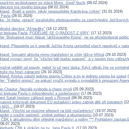
ouckým arcibiskupem se stává Mons. Josef Nuzík
(09.02.2024)
 diecéze má nového biskupa
(08.02.2024)
kland: „Bratři a sestry, nikdy neopouštějte Katolickou církev“
(31.01.2024)
a Pavla
(28.01.2024)
rke: Je třeba „opravit“ jezuitského představeného za zpochybnění Ježíšových 
)
rněnské diecéze "Ažnavěky"
(18.12.2023)
list biskupa Pavla „PODĚLME SE O RADOST Z VÍRY“
(17.12.2023)
ler: Biskupové musí hlásat "ukřižovaného Krista", ne se přizpůsobovat politi
ckland: Připoutejte se k pravdě Ježíše Krista uprostřed všech nepokojů v na
ckland: Sexuální aktivita mimo manželství je vždy těžce hříšná
(29.10.2023)
kland vyvrací omyl, že "všichni lidé budou spaseni", a v novém listu zdůrazň
)
možné oddělit od pravdy, neboť to už není láska. Když někdo žije ve smrtelné
otože mu hrozí zatracení
(26.10.2023)
kland: Kristus založil jedinou pravou Církev a on je jedinou cestou ke spáse
(
ller: "Falešní proroci" se pokusí využít synodu o synodalitě k prosazení Ag
)
an Chautur: Nezralá svoboda a chaos mysli
(25.09.2023)
st biskupa Pavla o milosrdenství a společenství
(17.09.2023)
bert Sarah hostem zářijové pouti v Římově
(08.09.2023)
skupové kritizovali dokument EU požadující právo zabíjet děti při potratech
(22
 blíží...
(19.07.2023)
kland: „Všichni se musíme připravit na bílé mučednictví“
(19.07.2023)
eider o soužití partnerů, změně pohlaví a ekumenismu
(10.07.2023)
í ČBK k aktuálnímu dění ohledně manželství a rodiny *** Prohlášení zástupců
08.07.2023)
předsedy ČBK k útokům na sv. Jana Pavla II.
(17.03.2023)