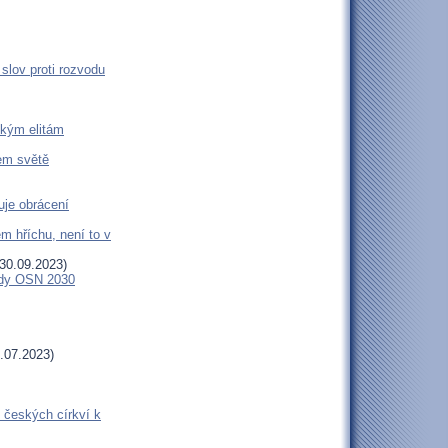
slov proti rozvodu
ckým elitám
šem světě
uje obrácení
m hříchu, není to v
30.09.2023)
endy OSN 2030
.07.2023)
 českých církví k