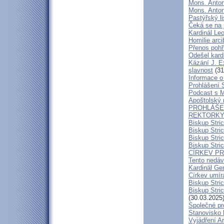
Mons. Anton
Mons. Antoní
Pastýřský l
Čeká se na 
Kardinál Leo
Homilie arc
Přenos pohř
Odešel kard
Kázání J. E
slavnost
(31
Informace o 
Prohlášení 
Podcast s 
Apoštolský 
PROHLÁŠEN
REKTORKY 
Biskup Stri
Biskup Stri
Biskup Stric
Biskup Stric
CÍRKEV P
Tento nedáv
Kardinál Ge
Církev umír
Biskup Stri
Biskup Stric
(30.03.2025
Společné pr
Stanovisko 
Vyjádření A