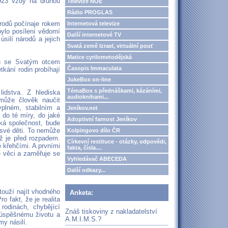
923 vždy na druhou
Televize NOE
Rádio PROGLAS
rodů počínaje rokem
Internetová televize
bylo posílení vědomí
Další internetové TV
úsilí národů a jejich
Svatá země Izrael, virtuální pouť
Matice cyrilometodějská
din se Svatým otcem
Časopis Immaculata
kání rodin probíhají
JukeBox on-line
TémaBox s přednáškami, kázáními,
lidstva. Z hlediska
audioknihami...
může člověk naučit
plném, stabilním a
Jeníkov.net
do té míry, do jaké
Adoptivní farnost Jeníkov
ká společnost, bude
t své děti. To nemůže
Kolpingovo dílo ČR
yž je před rozpadem.
Církevní restituce - otázky, odpovědi,
e křehčími. A prvními
fakta, čísla....
é věci a zaměřuje se
Vyhledávač ABECEDA
Další odkazy...
touží najít vhodného
Anketa:
 fakt, že je realita
rodinách, chybějící
Znáš tiskoviny z nakladatelství
 úspěšnému životu a
A.M.I.M.S.?
my násilí.