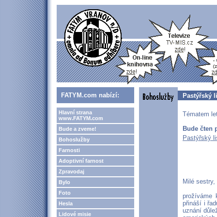
FATYM.com nabízí:
Pastýřský l
Hlavní strana
Tématem let
www.FATYM.com
Bude čten p
Bude a zveme!
Pastýřský l
Bohoslužby
Farnosti
Adoptivní farnost
Zpravodaj
Milé sestry, 
Bylo
Foto
prožíváme 
přináší i ř
Hesla
uznání důle
Lidové misie