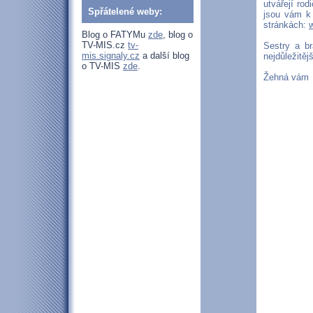
utvářejí rod
Spřátelené weby:
jsou vám k 
stránkách:
Blog o FATYMu
zde
, blog o
TV-MIS.cz
tv-
Sestry a br
mis.signaly.cz
a další blog
nejdůležitěj
o TV-MIS
zde
.
Žehná vám