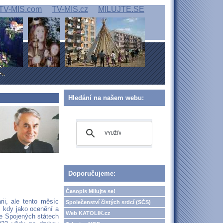
TV-MIS.com
TV-MIS.cz
MILUJTE.SE
Hledání na našem webu:
Doporučujeme:
Časopis Milujte se!
i, ale tento měsíc
Společenství čistých srdcí (SČS)
, kdy jako ocenění a
Web KATOLIK.cz
ve Spojených státech