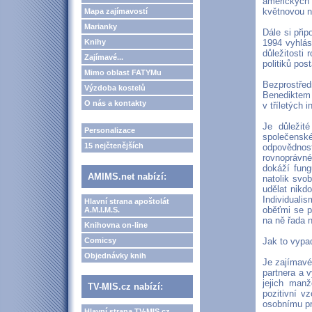
amerických
květnovou n
Mapa zajímavostí
Marianky
Dále si při
Knihy
1994 vyhlás
důležitosti 
Zajímavé...
politiků po
Mimo oblast FATYMu
Bezprostře
Výzdoba kostelů
Benediktem 
O nás a kontakty
v tříletých 
Je důležité
Personalizace
společensk
15 nejčtenějších
odpovědnos
rovnoprávné
dokáží fung
AMIMS.net nabízí:
natolik svob
udělat nikd
Individualis
Hlavní strana apoštolát
oběťmi se p
A.M.I.M.S.
na ně řada n
Knihovna on-line
Comicsy
Jak to vypa
Objednávky knih
Je zajímavé
partnera a 
jejich man
TV-MIS.cz nabízí:
pozitivní v
osobnímu pro
Hlavní strana TV-MIS.cz