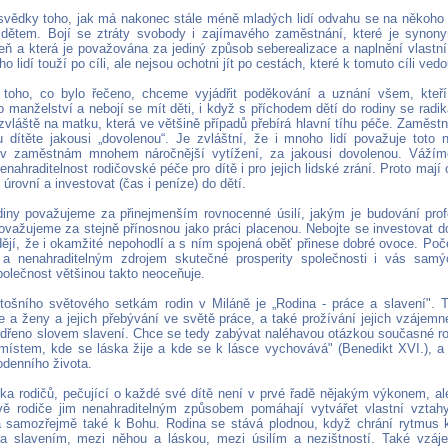
svědky toho, jak má nakonec stále méně mladých lidí odvahu se na někoho v
 dětem. Bojí se ztráty svobody i zajímavého zaměstnání, které je synon
veň a která je považována za jediný způsob seberealizace a naplnění vlastní 
ho lidí touží po cíli, ale nejsou ochotni jít po cestách, které k tomuto cíli vedo
 toho, co bylo řečeno, chceme vyjádřit poděkování a uznání všem, kteř
o manželství a nebojí se mít děti, i když s příchodem dětí do rodiny se radi
 zvláště na matku, která ve většině případů přebírá hlavní tíhu péče. Zaměst
 dítěte jakousi „dovolenou“. Je zvláštní, že i mnoho lidí považuje toto 
v zaměstnám mnohem náročnější vytížení, za jakousi dovolenou. Vážíme 
nahraditelnost rodičovské péče pro dítě i pro jejich lidské zrání. Proto mají
í úrovní a investovat (čas i peníze) do dětí.
diny považujeme za přinejmenším rovnocenné úsilí, jakým je budování profe
považujeme za stejně přínosnou jako práci placenou. Nebojte se investovat do
dějí, že i okamžité nepohodlí a s ním spojená oběť přinese dobré ovoce. Poče
 a nenahraditelným zdrojem skutečné prosperity společnosti i vás samý
olečnost většinou takto neoceňuje.
ošního světového setkám rodin v Miláně je „Rodina - práce a slavení". 
 a ženy a jejich přebývání ve světě práce, a také prožívání jejich vzájemn
jádřeno slovem slavení. Chce se tedy zabývat naléhavou otázkou současné ro
místem, kde se láska žije a kde se k lásce vychovává" (Benedikt XVI.), a
denního života.
ka rodičů, pečující o každé své dítě není v prvé řadě nějakým výkonem, a
ě rodiče jim nenahraditelným způsobem pomáhají vytvářet vlastní vztahy
a samozřejmě také k Bohu. Rodina se stává plodnou, když chrání rytmus 
 a slavením, mezi něhou a láskou, mezi úsilím a nezištností. Také vzá