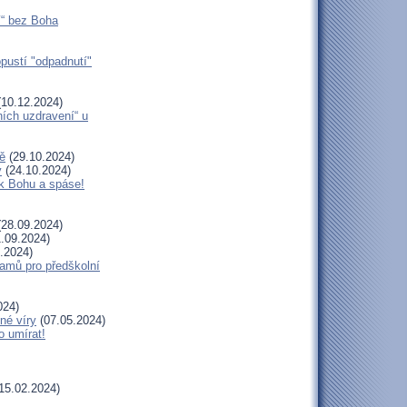
í“ bez Boha
opustí "odpadnutí"
10.12.2024)
ních uzdravení“ u
ě
(29.10.2024)
y
(24.10.2024)
 k Bohu a spáse!
28.09.2024)
.09.2024)
.2024)
amů pro předškolní
024)
né víry
(07.05.2024)
o umírat!
15.02.2024)