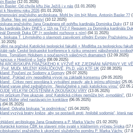
ín Basler
(12.01.2026)
n Basler: Od chvíle křtu žije Ježíš i v nás
(11.01.2026)
ist k Novému roku 2026
(01.01.2026)
jmenování pražského arcibiskupa. Mohl by jím být Mons. Antonín Basler ??
(
 Burke: Nes její poselství
(10.12.2025)
ibiskupa pražského Jana Graubnera při pohřbu kardinála Dominika Duky
(17.1
bu kardinála Duky DNES v 11h na TV2 // Requiem za Dominika kardinála D
inál Dominik Duka OP (+ poslední rozhovor s ním)
(04.11.2025)
x. biskupa T. Litynského o slavnosti zasvěcení střední Evropy Pražskému Je
.10.2025)
dění na pražské Katolické teologické fakultě + Modlitba za teologickou fakul
Stálé rady České biskupské konference k riziku omezení náboženské svobod
Mons. Tomášem Holubem o současných válečných dramatech
(12.09.2025)
nuncius v Hoješíně u Seče
(08.09.2025)
Í ARCIBISKUPA PRAŽSKÉHO K VÝZVĚ KE ZJEDNÁNI NÁPRAVY VE VĚ
Prof. MUDr. MILENY KRÁLÍČKOVÉ, Ph.D. vůči KTF UK
(22.08.2025)
ckland: Poučení ze Sodomy a Gomory
(29.07.2025)
ckland: „Poklad víry nepodléhá vývoji na základě konsensu
(29.05.2025)
kland: „Církev není povolána k vytváření pravdy, ale k jejímu přijímání
(25.05
kland varuje před zednářstvím: „Neslučitelné s naší katolickou vírou"
(22.05.
ROJDE VELKÝM OČIŠTĚNÍM A ZKOUŠKOU VÍRY
(13.05.2025)
ný průzkum Pew ukazuje, proč Katolická církev nemůže být „synodální“.
(11.
rhard Müller před nastávajícím konkláve
(06.05.2025)
á
(04.05.2025)
ckland: Odvaha biskupa "je podmínkou"
(15.04.2025)
kland vyzývá bratry kněze, aby se postavili proti „hnilobě sodomie“, která na
)
ohlášení arcibiskupa Jana Graubnera a P. Marka Váchy
(21.02.2025)
liturgické komise ČBK ke slavení mše svaté v klášterním výčepu Sýpka
(17.
rcibiskupství pražského k ukončení služebního poměru P. Marka Váchy.
(17.0