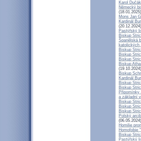
Karol Dučák:
Německý bis
(18.01.2025
Mons Jan G
Kardinál Bur
(20.12.2024
Pastýřský l
Biskup Stric
Španělská b
katolických
Biskup Stri
Biskup Stri
Biskup Stric
Biskup Atha
(19.10.2024
Biskup Schn
Kardinál Bur
Biskup Stric
Biskup Stric
Připomínky 
a základní 
Biskup Stri
Biskup Stric
Biskup Stric
Polský arcib
(06.05.2024
Homilie pro
Homofobie "
Biskup Stric
Pastýřský l