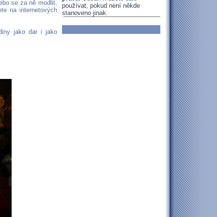
nebo se za ně modlit,
používat, pokud není někde
ete na internetových
stanoveno jinak.
iny jako dar i jako