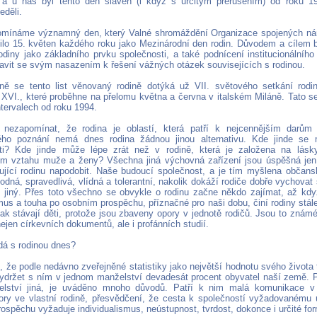
 a u nás byl tento den slaven (i když s určitým přerušením) od roku 1
eděli.
pomínáme významný den, který Valné shromáždění Organizace spojených ná
ilo 15. květen každého roku jako Mezinárodní den rodin. Důvodem a cílem 
rodiny jako základního prvku společnosti, a také podnícení institucionálního 
stavit se svým nasazením k řešení vážných otázek souvisejících s rodinou.
dně se tento list věnovaný rodině dotýká už VII. světového setkání ro
XVI., které proběhne na přelomu května a června v italském Miláně. Tato set
intervalech od roku 1994.
 nezapomínat, že rodina je oblastí, která patří k nejcennějším darům 
ého poznání nemá dnes rodina žádnou jinou alternativu. Kde jinde se 
ti? Kde jinde může lépe zrát než v rodině, která je založena na lásky
m vztahu muže a ženy? Všechna jiná výchovná zařízení jsou úspěšná jen 
ující rodinu napodobit. Naše budoucí společnost, a je tím myšlena občans
odná, spravedlivá, vlídná a tolerantní, nakolik dokáží rodiče dobře vychova
o jiný. Přes toto všechno se obvykle o rodinu začne někdo zajímat, až kd
mus a touha po osobním prospěchu, příznačné pro naši dobu, činí rodiny stál
ak stávají děti, protože jsou zbaveny opory v jednotě rodičů. Jsou to znám
ejen církevních dokumentů, ale i profánních studií.
dá s rodinou dnes?
, že podle nedávno zveřejněné statistiky jako největší hodnotu svého života 
vydržet s ním v jednom manželství devadesát procent obyvatel naší země. Pro
želství jiná, je uváděno mnoho důvodů. Patří k nim malá komunikace v 
zory ve vlastní rodině, přesvědčení, že cesta k společností vyžadovanému
spěchu vyžaduje individualismus, neústupnost, tvrdost, dokonce i určité for