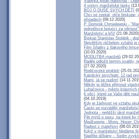
Vladyka Milan odpovídá - Odp
4 vrstvy manželské lásky
(13.
BOJ O DUŠE SVÝCH DĚTÍ
(0
Chci se zeptat, otče biskupe, 
případech
(09.12.2020)
P. Dominik Chmielewski - "Man
jednotlivce bojující za věrnost"
Manželství a kříž
(21.08.2020)
Biskup Stanislav Stolárik - do
Největším ničitelem vztahů je 
Film Sňatky z tlakového hrnce
(10.03.2020)
MODLITBA manželů
(29.02.20
Raději odložit termín svatby, 
(27.02.2020)
Rodičovské prokletí
(25.01.20
Katolický psychiatr: 12 rad pr
Mami, já se nudím!
(14.11.201
Někdy je těžké přijmout vlastní
Luhačovice - město krásných 
6 věcí, které se Vaše děti na
(04.10.2019)
Kdy je žárlivost ve vztahu s
Často se rozvádějí manželství,
Jednota - nejtěžší úkol manžel
Pět mýtů o sexu, na které by
Medžugorje - Mons. Hoser: Chra
Radost z mateřství
(08.03.201
Když v manželství hledáme ště
Naplňte džbány – Sedm zvyklo