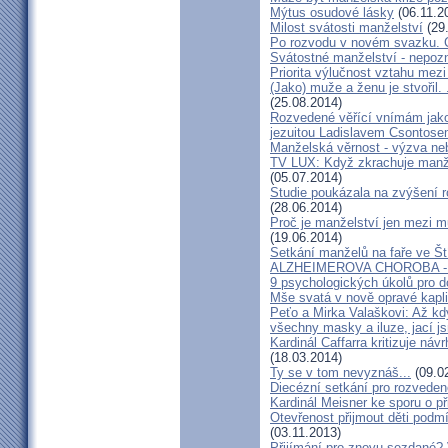
Mýtus osudové lásky
(06.11.2
Milost svátosti manželství
(29
Po rozvodu v novém svazku. C
Svátostné manželství - nepoz
Priorita výlučnost vztahu mezi
(Jako) muže a ženu je stvořil.
(25.08.2014)
Rozvedené věřící vnímám jako
jezuitou Ladislavem Csontos
Manželská věrnost - výzva ne
TV LUX: Když zkrachuje manžel
(05.07.2014)
Studie poukázala na zvýšení r
(28.06.2014)
Proč je manželství jen mezi m
(19.06.2014)
Setkání manželů na faře ve Št
ALZHEIMEROVA CHOROBA - d
9 psychologických úkolů pro d
Mše svatá v nově opravé kapl
Peťo a Mirka Valaškovi: Až kd
všechny masky a iluze, jací j
Kardinál Caffarra kritizuje ná
(18.03.2014)
Ty se v tom nevyznáš...
(09.0
Diecézní setkání pro rozveden
Kardinál Meisner ke sporu o př
Otevřenost přijmout děti podm
(03.11.2013)
Přijímání pro znovu sezdané? 