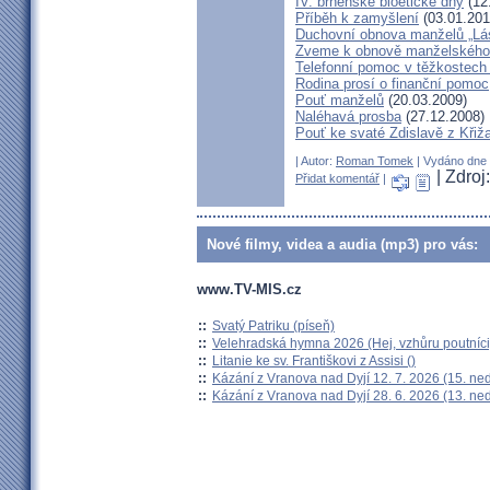
IV. brněnské bioetické dny
(12
Příběh k zamyšlení
(03.01.201
Duchovní obnova manželů „Lás
Zveme k obnově manželského 
Telefonní pomoc v těžkostech 
Rodina prosí o finanční pomoc
Pouť manželů
(20.03.2009)
Naléhavá prosba
(27.12.2008)
Pouť ke svaté Zdislavě z Křiž
| Autor:
Roman Tomek
| Vydáno dne 1
| Zdroj
Přidat komentář
|
Nové filmy, videa a audia (mp3) pro vás:
www.TV-MIS.cz
::
Svatý Patriku (píseň)
::
Velehradská hymna 2026 (Hej, vzhůru poutníci
::
Litanie ke sv. Františkovi z Assisi ()
::
Kázání z Vranova nad Dyjí 12. 7. 2026 (15. ne
::
Kázání z Vranova nad Dyjí 28. 6. 2026 (13. ne