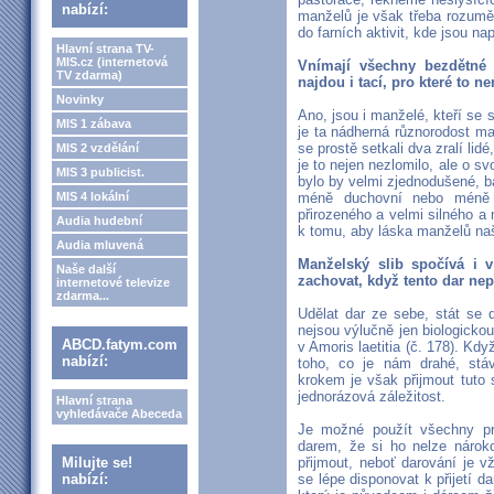
nabízí:
manželů je však třeba rozumět
do farních aktivit, kde jsou na
Hlavní strana TV-
MIS.cz (internetová
Vnímají všechny bezdětné 
TV zdarma)
najdou i tací, pro které to 
Novinky
Ano, jsou i manželé, kteří se 
MIS 1 zábava
je ta nádherná různorodost ma
se prostě setkali dva zralí lid
MIS 2 vzdělání
je to nejen nezlomilo, ale o sv
MIS 3 publicist.
bylo by velmi zjednodušené, ba 
MIS 4 lokální
méně duchovní nebo méně 
přirozeného a velmi silného a
Audia hudební
k tomu, aby láska manželů naš
Audia mluvená
Manželský slib spočívá i v
Naše další
zachovat, když tento dar nep
internetové televize
zdarma...
Udělat dar ze sebe, stát se 
nejsou výlučně jen biologickou
ABCD.fatym.com
v Amoris laetitia (č. 178). K
nabízí:
toho, co je nám drahé, st
krokem je však přijmout tuto 
jednorázová záležitost.
Hlavní strana
vyhledávače Abeceda
Je možné použít všechny pro
darem, že si ho nelze nároko
Milujte se!
přijmout, neboť darování je 
nabízí:
se lépe disponovat k přijetí da