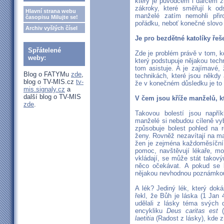
který je původcem i dárcem ž
zákroky, které směřují k od
Hlavní strana webu
manželé zatím nemohli přir
časopisu Milujte se!
pořádku, neboť konečné slovo
Archiv vyšlých čísel
Je pro bezdětné katolíky ře
Spřátelené
Zde je problém právě v tom, kd
weby:
který podstupuje nějakou techn
tom asistuje. A je zajímavé,
Blog o FATYMu
zde
,
technikách, které jsou někdy 
blog o TV-MIS.cz
tv-
že v konečném důsledku je to
mis.signaly.cz
a
další blog o TV-MIS
V čem jsou kříže manželů, kt
zde
.
Takovou bolestí jsou napří
manželé si nebudou cíleně vy
způsobuje bolest pohled na 
ženy. Rovněž nezavítají na mat
žen je zejména každoměsíční p
pomoc, navštěvují lékaře, mo
vkládají, se může stát takov
něco očekávat. A pokud se 
nějakou nevhodnou poznámkou, 
A lék? Jediný lék, který doká
řekl, že Bůh je láska (1 Jan
udělali z lásky téma svých 
encykliku
Deus caritas est
(
laetitia
(Radost z lásky), kde zm