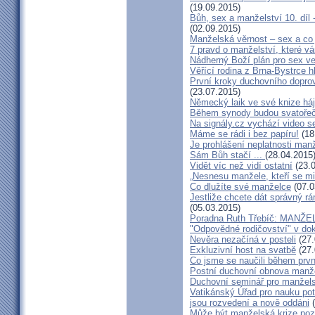
(19.09.2015)
Bůh, sex a manželství 10. díl
(02.09.2015)
Manželská věrnost – sex a co 
7 pravd o manželství, které v
Nádherný Boží plán pro sex v
Věřící rodina z Brna-Bystrce 
První kroky duchovního doprov
(23.07.2015)
Německý laik ve své knize há
Během synody budou svatořečen
Na signály.cz vychází video s
Máme se rádi i bez papíru!
(18
Je prohlášení neplatnosti manž
Sám Bůh stačí ...
(28.04.2015
Vidět víc než vidí ostatní
(23.0
„Nesnesu manžele, kteří se milu
Co dlužíte své manželce
(07.0
Jestliže chcete dát správný rám
(05.03.2015)
Poradna Ruth Třebíč: MANŽ
"Odpovědné rodičovství" v do
Nevěra nezačíná v posteli
(27.
Exkluzivní host na svatbě
(27.
Co jsme se naučili během prvn
Postní duchovní obnova manž
Duchovní seminář pro manžel
Vatikánský Úřad pro nauku potv
jsou rozvedení a nově oddáni
(
Může být manželská krize poz