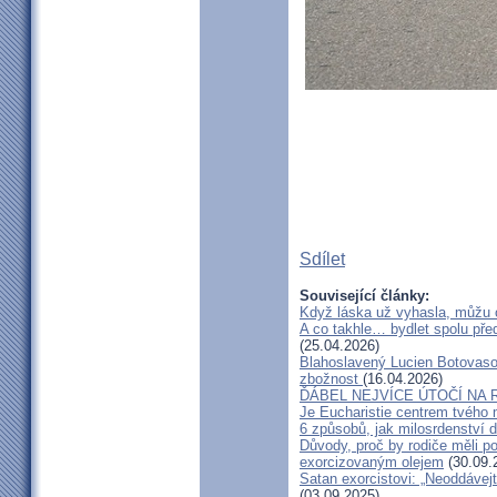
Sdílet
Související články:
Když láska už vyhasla, můžu 
A co takhle… bydlet spolu pře
(25.04.2026)
Blahoslavený Lucien Botovasoa
zbožnost
(16.04.2026)
ĎÁBEL NEJVÍCE ÚTOČÍ NA R
Je Eucharistie centrem tvého 
6 způsobů, jak milosrdenství d
Důvody, proč by rodiče měli 
exorcizovaným olejem
(30.09.
Satan exorcistovi: „Neoddávejt
(03.09.2025)