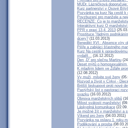
MUDr. Lázničková doporučuje:
Kurz partnerství v Osové Bítý
Pozvánka na kurz Na cestě k 
Povzbuzení pro manžele a nej
RECENZE: Co je to manželstv
Interaktivní kurz O manželství
PPR v praxi 13.4. 2013
(25.03
Prostituce "řádným podnikání
dcery?
(11.03.2013)
Benedikt XVI.: Absence víry o
Pilíře a zabijáci šťastného ma
Kurz Na cestě k opravdovému 
vydařil…
(16.12.2012)
Den „D“ pro slečnu Martinu
(24
Deset mýtů o homosexuálním 
K mladým lidem ve Žďáře prom
(12.08.2012)
Vy muži, milujte své ženy
(05.
Rozvod a život v Církvi - Diec
Britští biskupové proti nové d
Pastýřský list o pastoraci roz
svazku
(16.03.2012)
Obnova manželských slibů
(16
Milost svátosti manželství
(09.
Láskyplná komunikace
(22.09.
Je možné žít v manželství a 
Víkend pro ženy
(04.03.2011)
Pozvánka na oslavu 1. roku m
Poděkování a prosba
(08.03.2