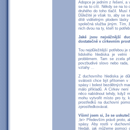
Adopce je jedním z řešení, a
se na to cítí. Někdy se na to 
druhého do toho tlačil. Musí 
Důležité je však to, aby se s
dítě viditelným plodem lásky 
společná služba jiným. Tím, 
nich dvou na ty, kteří to potřeb
Jaké jsou nejvážnější du
dostatečně v církevním pros
Tou nejdůležitější potřebou je
lidského hlediska je velmi
problémem. Tam se zcela přir
povzbudivé slovo nebo rada,
vztahy ...
Z duchovního hlediska je důl
svátosti chce být přítomen v
spásy i bolest bezdětných ma
málo příkladů. A Církev není
něco nabídnout tehdy, když má
mohu vytvořit místo pro ty, 
prostředků na duchovní pomoc,
zprostředkovávat.
Všiml jsem si, že se uskute
,br> Především právě proto, a
spásy. Aby rostli v duchovn
hledali, jak můžeme pomoci 