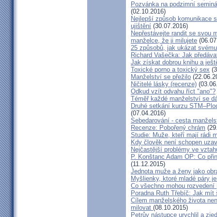
Pozvánka na podzimní seminá
(02.10.2016)
Nejlepší způsob komunikace s
ujištění
(30.07.2016)
Nepřestávejte randit se svou 
manželce, že ji milujete
(06.07
25 způsobů, jak ukázat svému
Richard Vašečka: Jak předávat
Jak získat dobrou knihu a ješt
Toxické porno a toxický sex
(3
Manželství se přežilo
(22.06.2
Ničitelé lásky (recenze)
(03.06
Odkud vzít odvahu říct "ano"?
Téměř každé manželství se dá
Druhé setkání kurzu STM–Plodn
(07.04.2016)
Sebedarování - cesta manžels
Recenze: Pobořený chrám
(29
Studie: Muže, kteří mají rádi
Kdy člověk není schopen uzav
Nejčastější problémy ve vztah
P. Konštanc Adam OP: Co přin
(11.12.2015)
Jednota muže a ženy jako ob
Myšlienky, ktoré mladé páry je
Co všechno mohou rozvedení p
Poradna Ruth Třebíč: Jak mít 
Cílem manželského života nen
milovat
(08.10.2015)
Petrův nástupce urychlil a zj