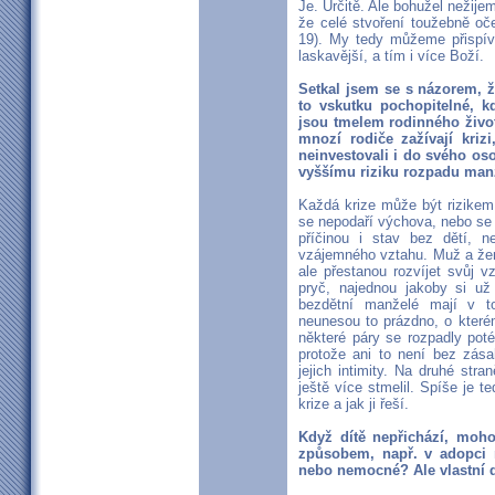
Je. Určitě. Ale bohužel nežije
že celé stvoření toužebně oč
19). My tedy můžeme přispíva
laskavější, a tím i více Boží.
Setkal jsem se s názorem, že
to vskutku pochopitelné, k
jsou tmelem rodinného života
mnozí rodiče zažívají krizi
neinvestovali i do svého os
vyššímu riziku rozpadu man
Každá krize může být rizikem 
se nepodaří výchova, nebo se
příčinou i stav bez dětí, n
vzájemného vztahu. Muž a žen
ale přestanou rozvíjet svůj v
pryč, najednou jakoby si už
bezdětní manželé mají v to
neunesou to prázdno, o které
některé páry se rozpadly poté
protože ani to není bez zás
jejich intimity. Na druhé stra
ještě více stmelil. Spíše je te
krize a jak ji řeší.
Když dítě nepřichází, moho
způsobem, např. v adopci n
nebo nemocné? Ale vlastní d