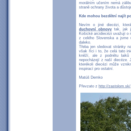
morálním učením nemá zálibu
straně ochrany života a důstojno
Kde mohou bezdětní najít po
Nevím o jiné diecézi, kte
duchovní obnovy
tak, jak 
Košické arcidiecézi uvažují 
z celého Slovenska a jsme 
daleko.
Třeba jen sledovat stránky 
však říci i to, že celá tato i
kněží, ale z podnětu laiků
nepocházejí z naší diecéze. J
kterékoli diecézi může vzni
inspirací pro ostatní.
Matúš Demko
Převzato z
http://zastolom.sk/