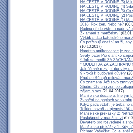
NA CESTĚ V RODINĚ (5) Milu
NA CESTĚ V RODINĚ (4) Síla
NA CESTĚ V RODINĚ (3) Co s
NA CESTĚ V RODINĚ (2) Poslo
NA CESTĚ V RODINĚ (1) Manž
2018: Rok žen. Nebo ne?
(08.
Rodina přede vším a nade vš
Zklamání z manželství
(03.01.
Výkřik srdce katolického manž
Co potřebují dnešní muži, aby
(10.10.2017)
Namísto antikoncepce je zde mi
Svatý páter Pio o antikoncepci
* Jak se modlit ZA ZÁCHRA
* MODLITBA ZA ZÁCHRANU
Jak účinně rozvíjet dar víry u 
9 kroků k budování důvěry
(26
Proč se Bůh při milování man
Co znamená Ježíšovo zmrtvých
Studie: Čtvrtina žen po zaháje
zájem o sex
(21.04.2017)
Manželské desatero, kterým by
Zvonění na poplach ve vztahu
Když padá vztah, je třeba ho c
Tolkien hovoří o tajemství šť
Manželské prekážky 2: Netrad
Poslušnost v manželství
(07.0
Devatero pro rozvedené a zn
Manželské překážky 1: Kdy n
Richard Vašečka: Co je lepší 