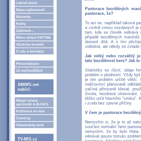
Lidové misie
Pastorace bezdětných manže
Mapa zajímavostí
pastorace, že?
Marianky
To asi ne, například taková 
Knihy
a civilně znovu sezdaných je 
Zajímavé...
tam, kde se člověk setkává 
případě bezdětných manželů
Mimo oblast FATYMu
donosit dítě. A s tím přichá
Výzdoba kostelů
viditelná, ale někdy se zvládá
O nás a kontakty
Jak velký nebo rozsáhlý j
tato bezdětnost bere? Jak to
Personalizace
Statistiky se různí, údaje 
15 nejčtenějších
problém s plodností. Vždy byli
je ten problém určitě větší.
rodičovství plánovaně odklád
AMIMS.net
začíná přirozeně klesat, pou
nabízí:
života, nezdravé stravování,
těžko určit hlavního "viníka". 
Hlavní strana
i zcela bez zjevné příčiny.
apoštolát A.M.I.M.S.
Knihovna on-line
V čem je pastorace bezdětn
Comicsy
Nemyslím si, že je to až natol
Objednávky knih
součást normální farní pastora
nemyslím, že by bylo třeba s
věnoval pouze tomuto problému
TV-MIS.cz
pastorace, řekněme neslyšící