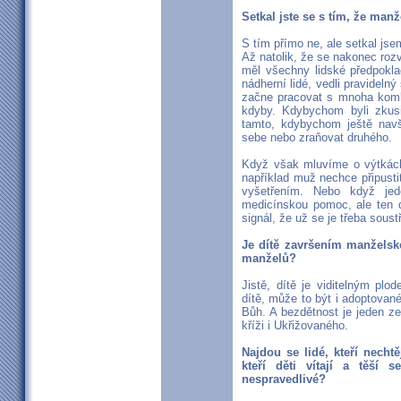
Setkal jste se s tím, že manž
S tím přímo ne, ale setkal jse
Až natolik, že se nakonec rozve
měl všechny lidské předpokla
nádherní lidé, vedli pravidelný
začne pracovat s mnoha komb
kdyby. Kdybychom byli zkusi
tamto, kdybychom ještě navšt
sebe nebo zraňovat druhého.
Když však mluvíme o výtkách
například muž nechce připusti
vyšetřením. Nebo když je
medicínskou pomoc, ale ten d
signál, že už se je třeba soust
Je dítě završením manželsk
manželů?
Jistě, dítě je viditelným pl
dítě, může to být i adoptovan
Bůh. A bezdětnost je jeden ze
kříži i Ukřižovaného.
Najdou se lidé, kteří nechtě
kteří děti vítají a těší
nespravedlivé?