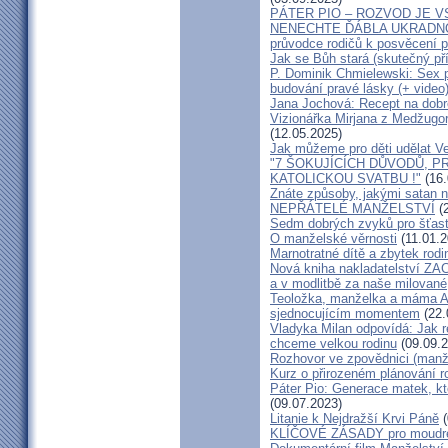
PÁTER PIO – ROZVOD JE 
NENECHTE ĎÁBLA UKRADNOU
průvodce rodičů k posvěcení p
Jak se Bůh stará (skutečný př
P. Dominik Chmielewski: Sex 
budování pravé lásky (+ video
Jana Jochová: Recept na dobr
Vizionářka Mirjana z Medžugorj
(12.05.2025)
Jak můžeme pro děti udělat Ve
"7 ŠOKUJÍCÍCH DŮVODŮ, P
KATOLICKOU SVATBU !"
(16.
Znáte způsoby, jakými satan n
NEPŘÁTELÉ MANŽELSTVÍ
(2
Sedm dobrých zvyků pro šťas
O manželské věrnosti
(11.01.2
Marnotratné dítě a zbytek rodi
Nová kniha nakladatelství ZAC
a v modlitbě za naše milované, k
Teoložka, manželka a máma A
sjednocujícím momentem
(22.
Vladyka Milan odpovídá: Jak r
chceme velkou rodinu
(09.09.2
Rozhovor ve zpovědnici (man
Kurz o přirozeném plánování r
Páter Pio: Generace matek, kt
(09.07.2023)
Litanie k Nejdražší Krvi Páně
(
KLÍČOVÉ ZÁSADY pro moudré