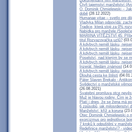
Dokumentární film Manželství 
Čtyři tajemství manželství (Ar
O. Dominik Chmielewski – Jak 
době
(28.12.2022)
Humanae vitae – svetlo pre di
Vladyka Milan odpovídá: zachr
Tradice, která stoji za 0% roz
Nabídka pro manžele (Společen
MARIINA VÍTĚZSTVÍ 45: Příbě
titul Rozvazovačka uzlů?
(03.0
A kdybych neměl lásku, nejsem
A kdybych neměl lásku, nejsem
A kdybych neměl lásku, nejsem
Poselství, nad kterým by se 
A kdybych neměl lásku, nejsem
Inzerát: hledám známost
(14.0
A kdybych neměl lásku, nejsem
Dlouhá cesta ke štěstí
(04.01.
Páter Slaven Brekalo - Antiko
Svědectví o manželské věrnost
(26.08.2021)
Svatební promluva otce nevěs
Muž je hlavou rodiny. Čím je 
Platí i dnes, že se žena má 
6 způsobů, jak milosrdenství d
Manželství: kříž a koruna
(23.
Otec Dominik Chmielewski o m
exorcizmus pro jednotlivce boj
7 kroků k odpuštění v manžels
Redefinice manželství? - vide