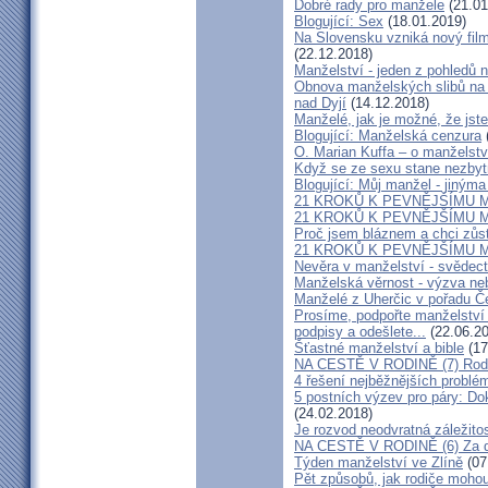
Dobré rady pro manžele
(21.01
Blogující: Sex
(18.01.2019)
Na Slovensku vzniká nový fil
(22.12.2018)
Manželství - jeden z pohledů n
Obnova manželských slibů na 
nad Dyjí
(14.12.2018)
Manželé, jak je možné, že jste
Blogující: Manželská cenzura
O. Marian Kuffa – o manželst
Když se ze sexu stane nezbyt
Blogující: Můj manžel - jiným
21 KROKŮ K PEVNĚJŠÍMU M
21 KROKŮ K PEVNĚJŠÍMU M
Proč jsem bláznem a chci zůst
21 KROKŮ K PEVNĚJŠÍMU M
Nevěra v manželství - svědect
Manželská věrnost - výzva ne
Manželé z Uherčic v pořadu Č
Prosíme, podpořte manželství m
podpisy a odešlete...
(22.06.20
Šťastné manželství a bible
(17
NA CESTĚ V RODINĚ (7) Rodiče
4 řešení nejběžnějších problé
5 postních výzev pro páry: Do
(24.02.2018)
Je rozvod neodvratná záležito
NA CESTĚ V RODINĚ (6) Za d
Týden manželství ve Zlíně
(07
Pět způsobů, jak rodiče mohou