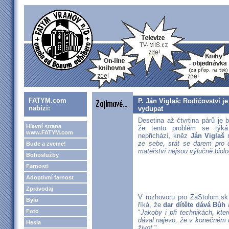
FATYM.com
P. Ján Viglaš: Rodičovství je
nabízí:
vydupat
Desetina až čtvrtina párů je
Hlavní strana
že tento problém se týká
www.FATYM.com
nepřichází, kněz
Ján Viglaš
n
ze sebe, stát se darem pro 
Bude a zveme!
mateřství nejsou výlučně biolo
Bohoslužby
Farnosti
Adoptivní farnost
Zpravodaj
V rozhovoru pro ZaStolom.sk 
Bylo
říká, že
dar dítěte dává Bůh
Foto
"
Jakoby i při technikách, kte
dával najevo, že v konečném 
Hesla
život.
"