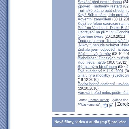
Setkání před postní dobou
(24
Zpověď =nádherný restart!
(02
Turínské plátno opět středem
Když Bůh s námi, kdo proti n
Adventní zamyšlení
(30.11.201
Když se řekne exercicie na mo
Pouť na Velehrad - Dotek Boží
Uzdravení na přímluvu Conchi
Otevřené dveře
(20.10.2011)
Žena po potratu: Ten největší
„Nikdy ti nebude scházet láska
Získala jsem odpovědi na otá
Půjč mi svůj úsměv
(08.10.201
Blahořečení Drinských mučed
Kdo hledá, najde
(30.07.2011)
Být platným křesťanem
(05.04
Dvě svědectví z 11.9. 2001
(04
Síla víry a modlitby (svědect
(19.12.2010)
Podivuhodné obrácení - svědec
(29.10.2010)
Varování před nebezpečím ša
| Autor:
Roman Tomek
| Vydáno dne 2
| Zdro
Přidat komentář
|
Nové filmy, videa a audia (mp3) pro vás: