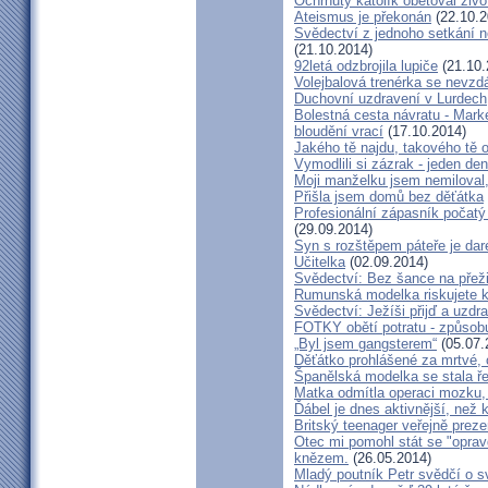
Ochrnutý katolík obětoval živo
Ateismus je překonán
(22.10.2
Svědectví z jednoho setkání 
(21.10.2014)
92letá odzbrojila lupiče
(21.10.
Volejbalová trenérka se nevzdá
Duchovní uzdravení v Lurdech
Bolestná cesta návratu - Marké
bloudění vrací
(17.10.2014)
Jakého tě najdu, takového tě 
Vymodlili si zázrak - jeden d
Moji manželku jsem nemiloval,
Přišla jsem domů bez děťátka
Profesionální zápasník počatý 
(29.09.2014)
Syn s rozštěpem páteře je dar
Učitelka
(02.09.2014)
Svědectví: Bez šance na přeži
Rumunská modelka riskujete kar
Svědectví: Ježíši přijď a uzdr
FOTKY obětí potratu - způsob
„Byl jsem gangsterem“
(05.07.
Děťátko prohlášené za mrtvé, 
Španělská modelka se stala ře
Matka odmítla operaci mozku,
Ďábel je dnes aktivnější, než 
Britský teenager veřejně preze
Otec mi pomohl stát se "opra
knězem.
(26.05.2014)
Mladý poutník Petr svědčí o 