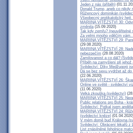
Jeden z nás (příběh)
(01.11.20
Donald Trump, aneb co nikdy ne
Růžencový dominikán (svědect
Všeobecný protikatolický hejt
MARIINA VÍTĚZSTVÍ 30: Odvrát
změnila
(15.09.2020)
Tak kdy zemřu? (neuvěřitelné 
Za velmi mnoho vděčím vám..
MARIINA VÍTĚZSTVÍ 29: Panna 
(29.08.2020)
MARIINA VÍTĚZSTVÍ 28: Nadpř
nebezpečím
(28.08.2020)
Zamilovanost a co dál? (Svěde
Příběh na zamyšlení při jehož
Svědectví: Díky Medžugorji js
Dá se bez sexu vydržet až do 
(22.06.2020)
MARIINA VÍTĚZSTVÍ 26: Škapul
Online ve světě - svědectví vi
(11.06.2020)
Velká zkouška (svědectví)
(28
MARIINA VÍTĚZSTVÍ 25: Neopu
Public relations pro Boha - kr
Svědectví: Potkal jsem anděla
MARIINA VÍTĚZSTVÍ 24: Růžen
(svědectví kněze)
(01.04.2020
V mém domě buď Královna (sv
Svědectví: Obrácení lékařů z 
List znásilněné řeholnice mat