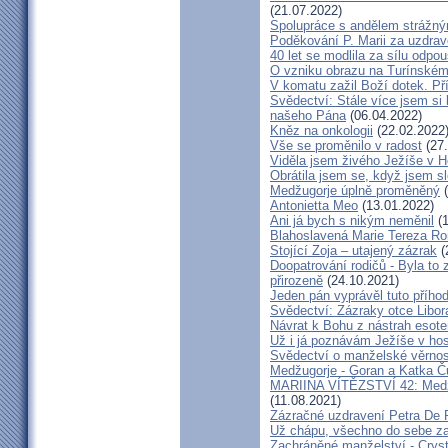
(21.07.2022)
Spolupráce s andělem strážný
Poděkování P. Marii za uzdrav
40 let se modlila za sílu odpo
O vzniku obrazu na Turínském
V komatu zažil Boží dotek. Pří
Svědectví: Stále více jsem si
našeho Pána
(06.04.2022)
Kněz na onkologii
(22.02.2022
Vše se proměnilo v radost
(27.
Viděla jsem živého Ježíše v Ho
Obrátila jsem se, když jsem sle
Medžugorje úplně proměněný
(
Antonietta Meo
(13.01.2022)
Ani já bych s nikým neměnil
(1
Blahoslavená Marie Tereza Roig
Stojící Zoja – utajený zázrak
(
Doopatrování rodičů - Byla to
přirozeně
(24.10.2021)
Jeden pán vyprávěl tuto přího
Svědectví: Zázraky otce Libo
Návrat k Bohu z nástrah esote
Už i já poznávám Ježíše v hos
Svědectví o manželské věrnost
Medžugorje - Goran a Katka Ču
MARIINA VÍTĚZSTVÍ 42: Medžug
(11.08.2021)
Zázračné uzdravení Petra De 
Už chápu, všechno do sebe z
Zachráněné manželství - Crysta