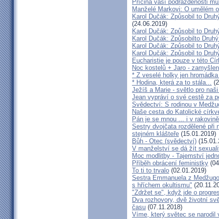
Příčina vaší podrážděnosti můž
Manželé Markovi: O umělém opl
Karol Dučák: Způsobil to Druh
(24.06.2019)
Karol Dučák: Způsobil to Druhý
Karol Dučák: Způsobilto Druhý
Karol Dučák: Způsobil to Druhý
Karol Dučák: Způsobil to Druhý
Eucharistie je pouze v této Cír
Noc kostelů + Jaro - zamyšlen
* Z veselé holky jen hromádka
* Hodina, která za to stála...
(2
Ježíš a Marie - světlo pro naši
Jean vypráví o své cestě za 
Svědectví: S rodinou v Medžug
Naše cesta do Katolické církve
Pán je se mnou ... i v rakovin
Sestry dvojčata rozdělené při
stejném klášteře
(15.01.2019)
Bůh - Otec (svědectví)
(15.01.
V manželství se dá žít sexual
Moc modlitby - Tajemství jedn
Příběh obrácení feministky
(04
To ti to trvalo
(02.01.2019)
Sestra Emmanuela z Medžugorj
s hříchem okultismu"
(20.11.2
"Zdržet se", když jde o progre
Dva rozhovory, dvě životní sv
času
(07.11.2018)
Víme, který světec se narodil