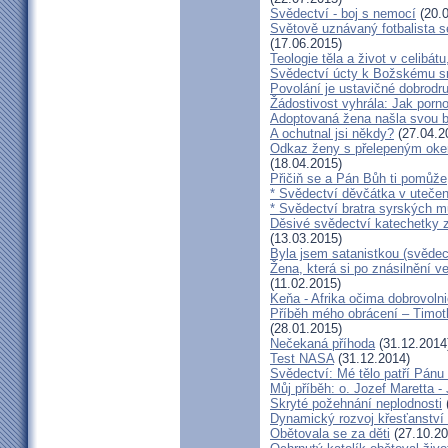
Svědectví - boj s nemocí
(20.0
Světově uznávaný fotbalista 
(17.06.2015)
Teologie těla a život v celibát
Svědectví úcty k Božskému sr
Povolání je ustavičné dobrodr
Žádostivost vyhrála: Jak porno
Adoptovaná žena našla svou b
A ochutnal jsi někdy?
(27.04.2
Odkaz ženy s přelepeným okem
(18.04.2015)
Přičiň se a Pán Bůh ti pomůže
* Svědectví děvčátka v utečen
* Svědectví bratra syrských m
Děsivé svědectví katechetky z
(13.03.2015)
Byla jsem satanistkou (svědec
Žena, která si po znásilnění ve 
(11.02.2015)
Keňa - Afrika očima dobrovoln
Příběh mého obrácení – Timoth
(28.01.2015)
Nečekaná příhoda
(31.12.2014
Test NASA
(31.12.2014)
Svědectví: Mé tělo patří Pán
Můj příběh: o. Jozef Maretta -
Skryté požehnání neplodnosti
Dynamický rozvoj křesťanství v
Obětovala se za děti
(27.10.20