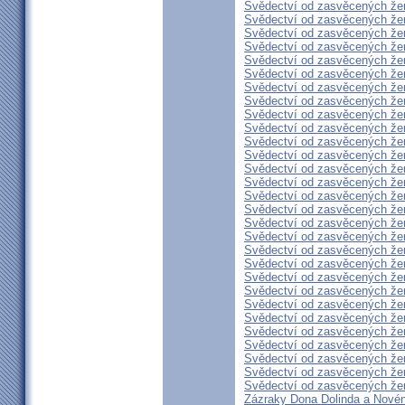
Svědectví od zasvěcených že
Svědectví od zasvěcených že
Svědectví od zasvěcených že
Svědectví od zasvěcených že
Svědectví od zasvěcených že
Svědectví od zasvěcených že
Svědectví od zasvěcených že
Svědectví od zasvěcených že
Svědectví od zasvěcených že
Svědectví od zasvěcených že
Svědectví od zasvěcených že
Svědectví od zasvěcených že
Svědectví od zasvěcených že
Svědectví od zasvěcených že
Svědectví od zasvěcených že
Svědectví od zasvěcených že
Svědectví od zasvěcených že
Svědectví od zasvěcených že
Svědectví od zasvěcených že
Svědectví od zasvěcených že
Svědectví od zasvěcených že
Svědectví od zasvěcených že
Svědectví od zasvěcených že
Svědectví od zasvěcených že
Svědectví od zasvěcených že
Svědectví od zasvěcených že
Svědectví od zasvěcených že
Svědectví od zasvěcených že
Svědectví od zasvěcených že
Zázraky Dona Dolinda a Novén