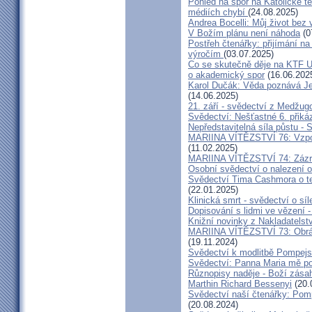
Pohled na spor na Katolické te
médiích chybí
(24.08.2025)
Andrea Bocelli: Můj život bez 
V Božím plánu není náhoda
(0
Postřeh čtenářky: přijímání n
výročím
(03.07.2025)
Co se skutečně děje na KTF UK
o akademický spor
(16.06.202
Karol Dučák: Věda poznává Ježí
(14.06.2025)
21. září - svědectví z Medžugo
Svědectví: Nešťastné 6. při
Nepředstavitelná síla půstu -
MARIINA VÍTĚZSTVÍ 76: Vzpour
(11.02.2025)
MARIINA VÍTĚZSTVÍ 74: Zázra
Osobní svědectví o nalezení 
Svědectví Tima Cashmora o te
(22.01.2025)
Klinická smrt - svědectví o síl
Dopisování s lidmi ve vězení -
Knižní novinky z Nakladatelst
MARIINA VÍTĚZSTVÍ 73: Obráce
(19.11.2024)
Svědectví k modlitbě Pompejs
Svědectví: Panna Maria mě po
Různopisy naděje - Boží zásah
Marthin Richard Bessenyi
(20.
Svědectví naší čtenářky: Pomp
(20.08.2024)