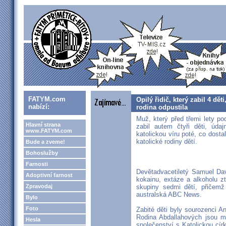
FATYM.com
Opilý řidič, který zabil 4 dě
nabízí:
rodina odpustila
Muž, který před třemi lety po
Hlavní strana
zabil autem čtyři děti, úda
www.FATYM.com
katolickou víru poté, co dost
katolické rodiny dětí.
Bude a zveme!
Bohoslužby
Farnosti
Devětadvacetiletý Samuel Da
Adoptivní farnost
kokainu, extáze a alkoholu zt
Zpravodaj
skupiny sedmi dětí, přičemž č
australská ABC News.
Bylo
Foto
Zabité děti byly sourozenci An
Rodina Abdallahových jsou ma
Hesla
společenství s Katolickou círk