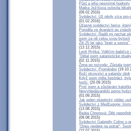
Půst a jeho nesmírné hodnoty
Matka Ježíšova oslovila lékaře
(09.02.2016)
Svědectví: Už nikdy více pro-c
(01.02.2016)
Úžasné svědectví herce, který 
Porodila ve dvanácti po znásiln
Svědectví: Radili mi nechat p
jsem za ně celou svou bytostí
Žili 25 let jako "bratr a sestr
(13.12.2015)
Leoš Ryška: Vděčím babičce za
"Dělal jsem satanistické rituál
(02.11.2015)
Žena po rozvodu: Zůstala jse
Svědectví: Proměnění
(19.10.
Boží otcovství a satanův útok
Když jsem měla šestnáct, byla
horší.
(20.09.2015)
Proč jsem a zůstávám katolík
Nejvyhledávanější porno hvězd
(01.09.2015)
Jak jeden skeptický vědec uvě
Svědectví z Medžugorje: Imma
(13.08.2015)
Beáta Chrenová: Děti nepotřeb
(09.08.2015)
Svědectví Gabrielly Colins o 
"Dnes nejdete na potrat": Sest
(22.07.2015)