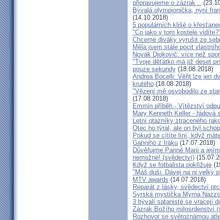
připravujeme o zázrak ..
(23.10
Bývalá olympionička, nyní fran
(14.10.2018)
5 populárních klišé o křesťane
"Co jako v tom kostele vidíte?
Chceme diváky vyrušit ze seb
Měla jsem stále pocit vlastníh
Novak Djokovič: více než spo
"Tvoje děťátko má již deset pr
pouze sekundy
(18.08.2018)
Andrea Bocelli: Věřit lze jen
krutého
(18.08.2018)
"Vězení mě osvobodilo ze star
(17.08.2018)
Emmin příběh - Vítězství odpu
Mary Kenneth Keller - řádová 
Letní otazníky ztraceného ra
Otec ho týral, ale on byl scho
Pokud se cítíte líní, když mát
Ganniho z Iráku
(17.07.2018)
Důvěřujme Panně Marii a jejímu
nemožné! (svědectví)
(15.07.2
Když se fotbalista pokřižuje
(1
"Máš duši. Dávej na ni velký 
MTV awards
(14.07.2018)
Reparát z lásky, svědectví ot
Syrská mystička Myrna Nazzou
3 bývalí satanisté se vracejí 
Zázrak Božího milosrdenství (
Rozhovor se světoznámou atle