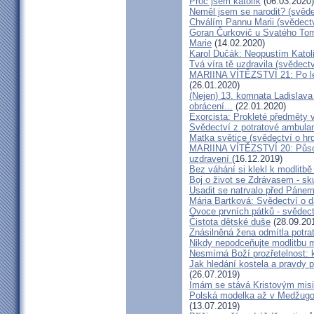
Proč jsem katolík
(06.03.2020)
Neměl jsem se narodit? (svěde
Chválím Pannu Marii (svědect
Goran Čurkovič u Svatého Tom
Marie
(14.02.2020)
Karol Dučák: Neopustím Katol
Tvá víra tě uzdravila (svědec
MARIINA VÍTĚZSTVÍ 21: Po let
(26.01.2020)
(Nejen) 13. komnata Ladislava
obrácení...
(22.01.2020)
Exorcista: Prokleté předměty
Svědectví z potratové ambula
Matka světice (svědectví o hr
MARIINA VÍTĚZSTVÍ 20: Působ
uzdravení
(16.12.2019)
Bez váhání si klekl k modlitb
Boj o život se Zdrávasem - sk
Usadit se natrvalo před Páne
Mária Bartková: Svědectví o d
Ovoce prvních pátků - svědect
Čistota dětské duše
(28.09.20
Znásilněná žena odmítla potrat
Nikdy nepodceňujte modlitbu 
Nesmírná Boží prozřetelnost: k
Jak hledání kostela a pravdy p
(26.07.2019)
Imám se stává Kristovým mis
Polská modelka až v Medžugorj
(13.07.2019)