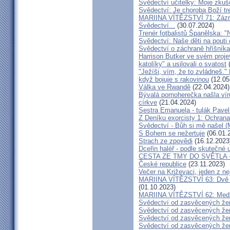
Svědectví učitelky: Moje zkuš
Svědectví: Je choroba Boží tr
MARIINA VÍTĚZSTVÍ 71: Zázra
Svědectví...
(30.07.2024)
Trenér fotbalistů Španělska: "N
Svědectví: Naše děti na pout
Svědectví o záchraně hříšník
Harrison Butker ve svém proje
katolíky" a usilovali o svatost
(
"Ježíši, vím, že to zvládneš."
když bojuje s rakovinou
(12.05
Válka ve Rwandě
(22.04.2024)
Bývalá pornoherečka našla vír
církve
(21.04.2024)
Sestra Emanuela - tulák Pavel
Z Deníku exorcisty 1: Ochra
Svědectví - Bůh si mě našel (
S Bohem se nežertuje
(06.01.
Strach ze zpovědi
(16.12.2023
Dceřin haléř - podle skutečné 
CESTA ZE TMY DO SVĚTLA - N
České republice
(23.11.2023)
Večer na Križevaci, jeden z n
MARIINA VÍTĚZSTVÍ 63: Dvě s
(01.10.2023)
MARIINA VÍTĚZSTVÍ 62: Medžug
Svědectví od zasvěcených že
Svědectví od zasvěcených že
Svědectví od zasvěcených že
Svědectví od zasvěcených že