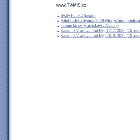
www.TV-MIS.cz
::
Svatý Patriku (píseň)
::
Velehradská hymna 2026 (Hej, vzhůru poutníci
::
Litanie ke sv. Františkovi z Assisi ()
::
Kázání z Vranova nad Dyjí 12. 7. 2026 (15. ne
::
Kázání z Vranova nad Dyjí 28. 6. 2026 (13. ne