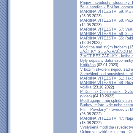
Projev - svědectví studentky: 
že je stvořen k Božímu obrazu
MARIINA VÍTĚZSTVÍ 59: Maria 
(23.05.2023)
MARIINA VÍTĚZSTVÍ 58: Požeh
(12.05.2023)
MARIINA VÍTĚZSTVÍ 57: Vrátil
MARIINA VÍTĚZSTVÍ 56: 3 seku
MARIINA VÍTĚZSTVÍ 55: Řekla 
(13.04.2023)
Modlitba nad svým hrobem
(13
ZÁŽITKY SE ZÁZRAČNOU M
ŽIVOT BEZ ZÁRUKY - kniha od
Byly sepsány další vzpomínky
Krátkého
(02.01.2023)
V božím stvoření nejsou žádn
Zamyšlení nad souvislostmi n
MARIINA VÍTĚZSTVÍ 51: Jako 
MARIINA VÍTĚZSTVÍ 48: Růžen
vojáka
(23.10.2022)
P. Dominik Chmielewski - Svěd
(video)
(04.10.2022)
Medžugorje - můj splněný sen 
Butkov, místo, kde nebe sest
Film "Povolaný" - Svědectví Mar
(26.08.2022)
MARIINA VÍTĚZSTVÍ 47: Napíšu
(15.08.2022)
Vyslyšená modlitba (svědectví
Online ve světě okultismu - Od 