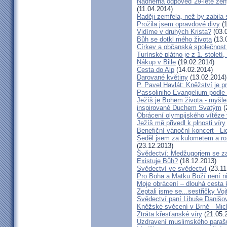
Nádherná odpověď 29-leté ženy
(11.04.2014)
Raději zemřela, než by zabila 
Prožila jsem opravdové divy
(1
Vidíme v druhých Krista?
(03.
Bůh se dotkl mého života
(13.
Církev a občanská společnost
Turínské plátno je z 1. století
Nákup v Bille
(19.02.2014)
Cesta do Alp
(14.02.2014)
Darované květiny
(13.02.2014)
P. Pavel Havlát: Kněžství je p
Passoliniho Evangelium podle
Ježíš je Bohem života - myš
inspirované Duchem Svatým
(
Obrácení olympijského vítěze
Ježíš mě přivedl k plnosti víry
Benefiční vánoční koncert - L
Seděl jsem za kulometem a rozm
(23.12.2013)
Svědectví: Medžugorjem se za
Existuje Bůh?
(18.12.2013)
Svědectví ve svědectví
(23.11
Pro Boha a Matku Boží není 
Moje obrácení – dlouhá cesta 
Zeptali jsme se...sestřičky Vo
Svědectví paní Libuše Danišo
Kněžské svěcení v Brně - Mich
Ztráta křesťanské víry
(21.05.
Uzdravení muslimského parašu