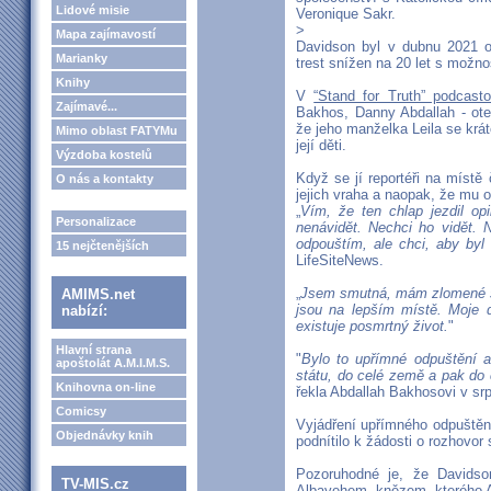
Lidové misie
Veronique Sakr.
>
Mapa zajímavostí
Davidson byl v dubnu 2021 o
Marianky
trest snížen na 20 let s možn
Knihy
V
“Stand for Truth” podcast
Zajímavé...
Bakhos, Danny Abdallah - otec
že jeho manželka Leila se krát
Mimo oblast FATYMu
její děti.
Výzdoba kostelů
Když se jí reportéři na místě 
O nás a kontakty
jejich vraha a naopak, že mu o
„
Vím, že ten chlap jezdil op
Personalizace
nenávidět. Nechci ho vidět.
odpouštím, ale chci, aby byl 
15 nejčtenějších
LifeSiteNews.
„
Jsem smutná, mám zlomené srd
AMIMS.net
jsou na lepším místě. Moje d
nabízí:
existuje posmrtný život.
"
Hlavní strana
"
Bylo to upřímné odpuštění a
apoštolát A.M.I.M.S.
státu, do celé země a pak do 
Knihovna on-line
řekla Abdallah Bakhosovi v sr
Comicsy
Vyjádření upřímného odpuštění
Objednávky knih
podnítilo k žádosti o rozhovor
Pozoruhodné je, že Davids
TV-MIS.cz
Albayehem, knězem, kterého Ab