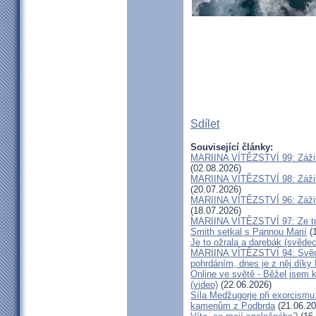
Sdílet
Související články:
MARIINA VÍTĚZSTVÍ 99: Zážit
(02.08.2026)
MARIINA VÍTĚZSTVÍ 98: Zážit
(20.07.2026)
MARIINA VÍTĚZSTVÍ 96: Zážit
(18.07.2026)
MARIINA VÍTĚZSTVÍ 97: Ze tm
Smith setkal s Pannou Marií
(1
Je to ožrala a darebák (svědec
MARIINA VÍTĚZSTVÍ 94: Svěde
pohrdáním, dnes je z něj díky
Online ve světě - Běžel jsem 
(video)
(22.06.2026)
Síla Medžugorje při exorcismu
kamenům z Podbrda
(21.06.20