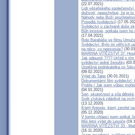
(22.07.2021)
Lídr vězeňského společenství
doživotí, nepochybuji, že je to
Náhody nebo Boží prozřetelno
Posedlá (svědectví)
(17.05.20
Svědectví o záchraně duše sk
Bůh existuje, potkala jsem ho
(17.04.2021)
Role Barabáše ve filmu Umučen
Svědectví: Bylo mi věřících up
na něco, co neexistuje?
(30.03
MARIINA VÍTĚZSTVÍ 37: Hostý
Jak odpustit ???? Určitě s tí
svědectví jedné ženušky
(03.0
Úspěšná podnikatelka ze Silic
(09.02.2021)
Výlet do Tater
(30.01.2021)
Dokumentární film svědectví:
Prolife / Jak jsem vůbec mohla
(04.01.2021)
Sen, skutečnost a síla dětské 
Svět získává zdánlivě na vrch
(13.12.2020)
8-letý Antonio, který zemřel n
(05.12.2020)
V tomto chlapci jsem potkal J
Můj letní výlet do Levoče
(19.1
MARIINA VÍTĚZSTVÍ 33 - Matk
(16.11.2020)
Jsem nevidomá, světlem mi je 