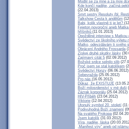
Modlil se za mne a za moji dc
Kde končí naděje, začíná pekl
(22.04.2013)
Smrt sestry Resoluty (bl. Rest
Talkshow Cesta k andělům
(12
Babi, kolik vlastně ti je let?
(1
Fejeton novoroční aneb Matka
hříšníků
(11.01.2013)
Opožděné interview s Matkou
Svědectví ze školního výletu
Matko, odevzdávám ti svého 
Obrácení Andrého Frossarda
(
Získej druhé skutky lásky
(30.
Zajímavý citát 5
(02.09.2012)
Božské srdce splnilo slib
(27.0
Proč jsem se stal katolíkem
(2
Svědectví Honzy
(06.06.2012)
Sebevražda
(25.05.2012)
Pro nás
(16.05.2012)
Důkaz, že EXISTUJE
(13.05.2
Boží milosrdenství v mé duši
(
Zázrak korporálu
(25.04.2012)
HIV-Příběh
(23.04.2012)
Viktorie
(12.04.2012)
Utonulý symbol 20. století
(11.
Podivuhodná Boží znamení
(0
Na svatého Prokopa
(02.04.20
Jsem katolík
(31.03.2012)
Víra, naděje, láska
(20.03.201
„Manifest víry“ aneb od islámu