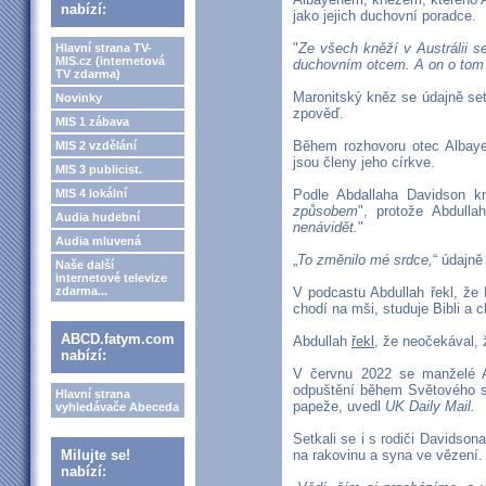
nabízí:
jako jejich duchovní poradce.
"
Ze všech kněží v Austrálii 
Hlavní strana TV-
MIS.cz (internetová
duchovním otcem. A on o tom
TV zdarma)
Maronitský kněz se údajně set
Novinky
zpověď.
MIS 1 zábava
Během rozhovoru otec Albaye
MIS 2 vzdělání
jsou členy jeho církve.
MIS 3 publicist.
MIS 4 lokální
Podle Abdallaha Davidson kn
způsobem
", protože Abdullah
Audia hudební
nenávidět.
"
Audia mluvená
„
To změnilo mé srdce,
“ údajně 
Naše další
internetové televize
zdarma...
V podcastu Abdullah řekl, že 
chodí na mši, studuje Bibli a 
ABCD.fatym.com
Abdullah
řekl
, že neočekával, 
nabízí:
V červnu 2022 se manželé Abd
odpuštění během Světového s
Hlavní strana
papeže, uvedl
UK Daily Mail.
vyhledávače Abeceda
Setkali se i s rodiči Davidson
Milujte se!
na rakovinu a syna ve vězení.
nabízí: