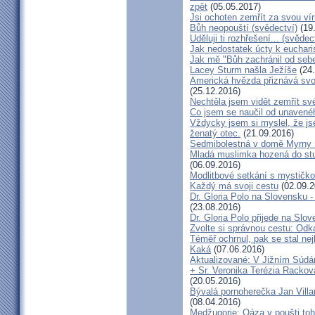
zpět
(05.05.2017)
Jsi ochoten zemřít za svou vír
Bůh neopouští (svědectví)
(19
Uděluji ti rozhřešení... (svědec
Jak nedostatek úcty k eucharist
Jak mě "Bůh zachránil od seb
Lacey Sturm našla Ježíše
(24.
Americká hvězda přiznává svou 
(25.12.2016)
Nechtěla jsem vidět zemřít své
Co jsem se naučil od unavenéh
Vždycky jsem si myslel, že j
ženatý otec.
(21.09.2016)
Sedmibolestná v domě Myrny
Mladá muslimka hozená do stud
(06.09.2016)
Modlitbové setkání s mystičk
Každý má svoji cestu
(02.09.2
Dr. Gloria Polo na Slovensku 
(23.08.2016)
Dr. Gloria Polo přijede na Slo
Zvolte si správnou cestu: Odk
Téměř ochrnul, pak se stal nej
Kaká
(07.06.2016)
Aktualizované: V Jižním Súdán
+ Sr. Veronika Terézia Rackov
(20.05.2016)
Bývalá pornoherečka Jan Villar
(08.04.2016)
Medžugorje: Oáza v poušti toh