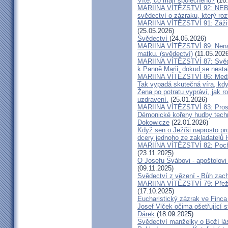
Víte, co mají společného?
(16.
MARIINA VÍTĚZSTVÍ 92: NE
svědectví o zázraku, který rozt
MARIINA VÍTĚZSTVÍ 91: Zážit
(25.05.2026)
Svědectví
(24.05.2026)
MARIINA VÍTĚZSTVÍ 89: Nenávi
matku. (svědectví)
(11.05.2026
MARIINA VÍTĚZSTVÍ 87: Svědec
k Panně Marii, dokud se nest
MARIINA VÍTĚZSTVÍ 86: Medžu
Tak vypadá skutečná víra, kdy
Žena po potratu vypráví, jak r
uzdravení.
(25.01.2026)
MARIINA VÍTĚZSTVÍ 83: Prosít
Démonické kořeny hudby techn
Dokowicze
(22.01.2026)
Když sen o Ježíši naprosto p
dcery jednoho ze zakladatelů
MARIINA VÍTĚZSTVÍ 82: Pochy
(23.11.2025)
O Josefu Švábovi - apoštolov
(09.11.2025)
Svědectví z vězení - Bůh zac
MARIINA VÍTĚZSTVÍ 79: Přeži
(17.10.2025)
Eucharistický zázrak ve Finca
Josef Vlček očima ošetřující 
Dárek
(18.09.2025)
Svědectví manželky o Boží lá