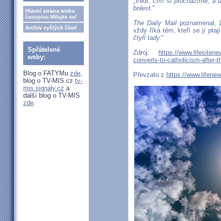
„
Vědí, čím si procházíme, a u
bolest.
"
Hlavní strana webu
časopisu Milujte se!
The Daily Mail
poznamenal, že
Archiv vyšlých čísel
vždy říká těm, kteří se jí ptaj
čtyři tady.
"
Spřátelené
Zdroj:
https://www.lifesiten
weby:
converts-to-catholicism-after-t
Blog o FATYMu
zde
,
Převzato z
https://www.lifenew
blog o TV-MIS.cz
tv-
mis.signaly.cz
a
další blog o TV-MIS
zde
.