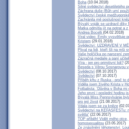
Boha
(10.04.2018)
Silné svědectví desetiletého p
Záchrana duše (Bůh umí použít
Svědectví české medžugorské 
Zachránila mě poslušnost kněz
Bývalý voják se uzdravil díky
Matka odmítla jít na potrat a z
Andrea Bocelli
(04.02.2018)
Viral video: Emily vysvětluje p
Kristem
(29.01.2018)
Svědectví: UZDRAVENÍ V 
Plival na lidi, kteří šli na mši
Vaše holčička po narození zemř
Zázračná medaile a paní učite
Víra - jen pro primitivní lidi?
(20
Beseda s Věrou Sosnarovou ve
Svědectví
(08.10.2017)
Svědectví
(07.10.2017)
Příběh křtu z Ruska - proč to 
Viděla jsem živého Krista v Hos
Fotbalista: ‘Důvěra v Boha mi 
Jeho první i poslední hodinu js
Bývalá Miss Pennsylvánie byla 
pro její život
(21.08.2017)
Vdala jsem se za kněze
(02.07
Svědectví na KEFASFESTu: m
světla“
(22.06.2017)
TOP příběh! Vidět mého otce, 
homosexualitou
(23.05.2017)
Ze znásilnění těhotenství. Lou