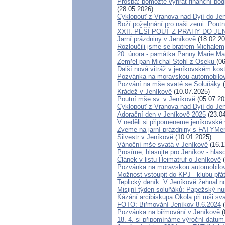
Prosba: pomozte vyhrát finanční podp
(28.05.2026)
Cyklopouť z Vranova nad Dyjí do Je
Boží požehnání pro naši zemi. Poutn
XXII. PĚŠÍ POUŤ Z PRAHY DO JE
Jarní prázdniny v Jeníkově
(18.02.20
Rozloučili jsme se bratrem Michalem
20. února - památka Panny Marie Ma
Zemřel pan Michal Stohl z Oseku
(0
Další nová vitráž v jeníkovském kos
Pozvánka na moravskou automobilov
Pozvání na mše svaté se Soluňáky
(
Krádež v Jeníkově
(10.07.2025)
Poutní mše sv. v Jeníkově
(05.07.20
Cyklopouť z Vranova nad Dyjí do Je
Adorační den v Jeníkově 2025
(23.04
V neděli si připomeneme jeníkovské 
Zveme na jarní prázdniny s FATYMe
Silvestr v Jeníkově
(10.01.2025)
Vánoční mše svatá v Jeníkově
(16.1
Prosíme, hlasujte pro Jeníkov - hla
Článek v listu Heimatruf o Jeníkově
(
Pozvánka na moravskou automobilov
Možnost vstoupit do KPJ - klubu přá
Teplický deník: V Jeníkově žehnal n
Misijní týden soluňáků: Papežský nu
Kázání arcibiskupa Okola při mši sv
FOTO: Biřmování Jeníkov 8.6.2024
(
Pozvánka na biřmování v Jeníkově
(
18. 4. si připomínáme výroční datum