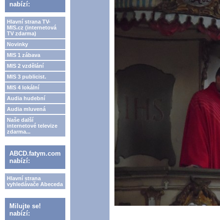
nabízí:
Hlavní strana TV-
MIS.cz (internetová
TV zdarma)
Novinky
MIS 1 zábava
MIS 2 vzdělání
MIS 3 publicist.
MIS 4 lokální
Audia hudební
Audia mluvená
Naše další
internetové televize
zdarma...
ABCD.fatym.com
nabízí:
Hlavní strana
vyhledávače Abeceda
Milujte se!
nabízí: