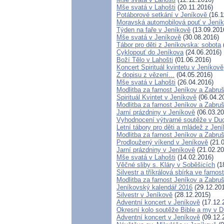
Mše svatá v Lahošti
(20.11.2016)
Potáborové setkání v Jeníkově
(16.1
Moravská automobilová pouť v Jení
Týden na faře v Jeníkově
(13.09.201
Mše svatá v Jeníkově
(30.08.2016)
Tábor pro děti z Jeníkovska: sobota
Cyklopouť do Jeníkova
(24.06.2016)
Boží Tělo v Lahošti
(01.06.2016)
Koncert Spirituál kvintetu v Jeníkově
Z dopisu z vězení...
(04.05.2016)
Mše svatá v Lahošti
(26.04.2016)
Modlitba za farnost Jeníkov a Zabru
Spirituál Kvintet v Jeníkově
(06.04.2
Modlitba za farnost Jeníkov a Zabru
Jarní prázdniny v Jeníkově
(06.03.20
Vyhodnocení výtvarné soutěže v Du
Letní tábory pro děti a mládež z Jení
Modlitba za farnost Jeníkov a Zabru
Prodloužený víkend v Jeníkově
(21.0
Jarní prázdniny v Jeníkově
(21.02.20
Mše svatá v Lahošti
(14.02.2016)
Věčné sliby s. Kláry v Soběšicích
(1
Silvestr a tříkrálová sbírka ve farnos
Modlitba za farnost Jeníkov a Zabru
Jeníkovský kalendář 2016
(29.12.20
Silvestr v Jeníkově
(28.12.2015)
Adventní koncert v Jeníkově
(17.12.
Okresní kolo soutěže Bible a my v 
Adventní koncert v Jeníkově
(09.12.