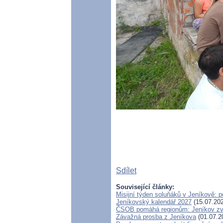
Sdílet
Související články:
Misijní týden soluňáků v Jeníkově: 
Jeníkovský kalendář 2027
(15.07.20
ČSOB pomáhá regionům: Jeníkov zvít
Závažná prosba z Jeníkova
(01.07.2