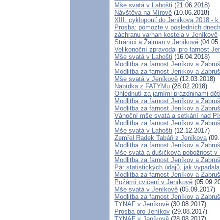
Mše svatá v Lahošti
(21.06.2018)
Návštěva na Mírově
(10.06.2018)
XIII. cyklopouť do Jeníkova 2018 - 
Prosba: pomozte v posledních dnech 
záchranu varhan kostela v Jeníkově
Stráníci a Žalman v Jeníkově
(04.05
Velikonoční zpravodaj pro farnost J
Mše svatá v Lahošti
(16.04.2018)
Modlitba za farnost Jeníkov a Zabru
Modlitba za farnost Jeníkov a Zabru
Mše svatá v Jeníkově
(12.03.2018)
Nabídka z FATYMu
(28.02.2018)
Ohlédnutí za jarními prázdninami dět
Modlitba za farnost Jeníkov a Zabru
Modlitba za farnost Jeníkov a Zabru
Vánoční mše svatá a setkání nad P
Modlitba za farnost Jeníkov a Zabru
Mše svatá v Lahošti
(12.12.2017)
Zemřel Radek Tabáň z Jeníkova
(09.
Modlitba za farnost Jeníkov a Zabru
Mše svatá a dušičková pobožnost v
Modlitba za farnost Jeníkov a Zabru
Pár statistických údajů, jak vypada
Modlitba za farnost Jeníkov a Zabru
Požární cvičení v Jeníkově
(05.09.2
Mše svatá v Jeníkově
(05.09.2017)
Modlitba za farnost Jeníkov a Zabru
TYNAF v Jeníkově
(30.08.2017)
Prosba pro Jeníkov
(29.08.2017)
TYNAF v Jeníkově
(28.08.2017)