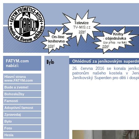
FATYM.com
Ohlédnutí za jeníkovským superd
nabízí:
26. června 2016 se konala jeník
patronům našeho kostela v Jeníko
Hlavní strana
Jeníkovský Superden pro děti i dosp
www.FATYM.com
Bude a zveme!
Bohoslužby
Farnosti
Adoptivní farnost
Zpravodaj
Bylo
Foto
Hesla