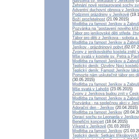
Návštěva sv. Mikuláše v Jeníkově
(0
Žehnání nově restaurované sochy sv
Adventní duchovní obnova v Jeníko
Podzimní prázdniny v Jeníkově
(19.1
Boží prozřetelnost
(21.09.2015)
Modlitba za farnost Jeníkov a Zabru
Pozvánka na "postavení nového kří
Tábor pro jeníkovské děti středa, čtv
Tábor pro děti z Jeníkova - sobota a
Modlitba za farnost Jeníkov a Zabru
Jeníkov - prázdninový pobyt
(02.07.
Zvony z jeníkovského kostela znějí
Mše svatá v kostele sv. Petra a Pav
Modlitba za farnost Jeníkov a Zabru
Teplický deník: Ozvěny Noci kostelů
Teplický deník: Farnost Jeníkov láká
Pomozte nám uskutečnit tábor pro dět
(30.05.2015)
Modlitba za farnost Jeníkov a Zabru
Mše svatá v Lahošti
(23.05.2015)
Zvony z Jeníkova budou znít v Čes
Modlitba za farnost Jeníkov a Zabru
Pozvánka - na společnou akci v Jen
Adorační den - Jeníkov
(20.04.2015)
Modlitba za farnost Jeníkov
(20.04.2
Opraví sochu sv.Leonarda v Jeníkov
Benefiční koncert
(18.04.2015)
Víkend v Jeníkově
(31.03.2015)
Modlitba za farnost Jeníkov
(21.03.2
Teplický deník: Setkání tříkrálovýc