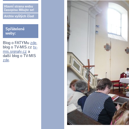
Hlavní strana webu
časopisu Milujte se!
Archiv vyšlých čísel
Spřátelené
weby:
Blog o FATYMu
zde
,
blog o TV-MIS.cz
tv-
mis.signaly.cz
a
další blog o TV-MIS
zde
.