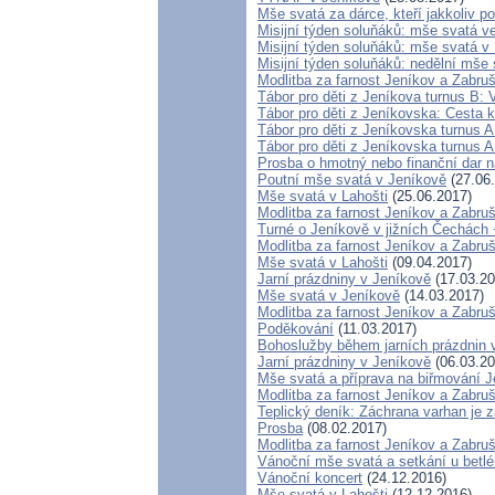
Mše svatá za dárce, kteří jakkoliv po
Misijní týden soluňáků: mše svatá v
Misijní týden soluňáků: mše svatá 
Misijní týden soluňáků: nedělní mše
Modlitba za farnost Jeníkov a Zabru
Tábor pro děti z Jeníkova turnus B: 
Tábor pro děti z Jeníkovska: Cesta k
Tábor pro děti z Jeníkovska turnus A
Tábor pro děti z Jeníkovska turnus A
Prosba o hmotný nebo finanční dar na
Poutní mše svatá v Jeníkově
(27.06
Mše svatá v Lahošti
(25.06.2017)
Modlitba za farnost Jeníkov a Zabru
Turné o Jeníkově v jižních Čechách 
Modlitba za farnost Jeníkov a Zabru
Mše svatá v Lahošti
(09.04.2017)
Jarní prázdniny v Jeníkově
(17.03.20
Mše svatá v Jeníkově
(14.03.2017)
Modlitba za farnost Jeníkov a Zabru
Poděkování
(11.03.2017)
Bohoslužby během jarních prázdnin 
Jarní prázdniny v Jeníkově
(06.03.20
Mše svatá a příprava na biřmování 
Modlitba za farnost Jeníkov a Zabruš
Teplický deník: Záchrana varhan je z
Prosba
(08.02.2017)
Modlitba za farnost Jeníkov a Zabru
Vánoční mše svatá a setkání u betl
Vánoční koncert
(24.12.2016)
Mše svatá v Lahošti
(12.12.2016)