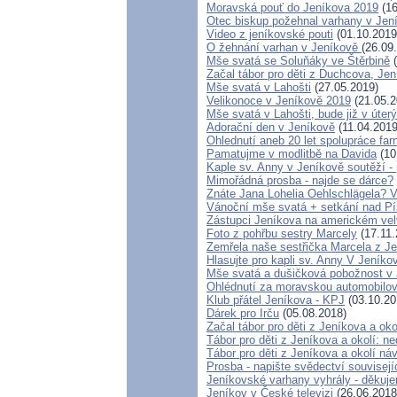
Moravská pouť do Jeníkova 2019
(16
Otec biskup požehnal varhany v Jen
Video z jeníkovské pouti
(01.10.2019
O žehnání varhan v Jeníkově
(26.09
Mše svatá se Soluňáky ve Štěrbině
(
Začal tábor pro děti z Duchcova, Jen
Mše svatá v Lahošti
(27.05.2019)
Velikonoce v Jeníkově 2019
(21.05.2
Mše svatá v Lahošti, bude již v úterý
Adorační den v Jeníkově
(11.04.2019
Ohlednutí aneb 20 let spolupráce fa
Pamatujme v modlitbě na Davida
(10
Kaple sv. Anny v Jeníkově soutěží 
Mimořádná prosba - najde se dárce?
Znáte Jana Lohelia Oehlschlägela? 
Vánoční mše svatá + setkání nad P
Zástupci Jeníkova na americkém vel
Foto z pohřbu sestry Marcely
(17.11.
Zemřela naše sestřička Marcela z J
Hlasujte pro kapli sv. Anny V Jeníko
Mše svatá a dušičková pobožnost v
Ohlédnutí za moravskou automobilov
Klub přátel Jeníkova - KPJ
(03.10.20
Dárek pro Irču
(05.08.2018)
Začal tábor pro děti z Jeníkova a oko
Tábor pro děti z Jeníkova a okolí: ne
Tábor pro děti z Jeníkova a okolí ná
Prosba - napište svědectví souvisej
Jeníkovské varhany vyhrály - děkuje
Jeníkov v České televizi
(26.06.2018