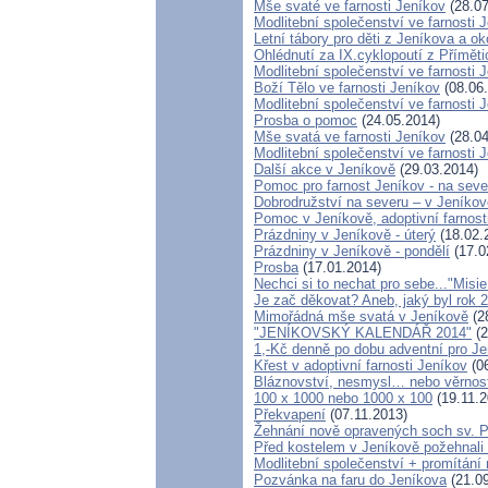
Mše svaté ve farnosti Jeníkov
(28.07
Modlitební společenství ve farnosti 
Letní tábory pro děti z Jeníkova a ok
Ohlédnutí za IX.cyklopoutí z Přímět
Modlitební společenství ve farnosti 
Boží Tělo ve farnosti Jeníkov
(08.06
Modlitební společenství ve farnosti 
Prosba o pomoc
(24.05.2014)
Mše svatá ve farnosti Jeníkov
(28.04
Modlitební společenství ve farnos
Další akce v Jeníkově
(29.03.2014)
Pomoc pro farnost Jeníkov - na sev
Dobrodružství na severu – v Jeníkov
Pomoc v Jeníkově, adoptivní farnos
Prázdniny v Jeníkově - úterý
(18.02.
Prázdniny v Jeníkově - pondělí
(17.0
Prosba
(17.01.2014)
Nechci si to nechat pro sebe..."Misi
Je zač děkovat? Aneb, jaký byl rok 2
Mimořádná mše svatá v Jeníkově
(2
"JENÍKOVSKÝ KALENDÁŘ 2014"
(2
1,-Kč denně po dobu adventní pro J
Křest v adoptivní farnosti Jeníkov
(06
Bláznovství, nesmysl… nebo věrnos
100 x 1000 nebo 1000 x 100
(19.11.2
Překvapení
(07.11.2013)
Žehnání nově opravených soch sv. P
Před kostelem v Jeníkově požehnal
Modlitební společenství + promítání 
Pozvánka na faru do Jeníkova
(21.09