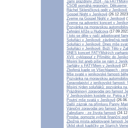
Jarní prázdniny 2024 - na FATYMsk
ČSOB pomáhá regionům: Děkujeme 
Ráchel Skleničková opět v Jeníkově
Gospel Night v Jeníkově
(26.12.2023
Zveme na Gospel Night v Jeníkově
(
Zveme na adventní koncert v Jeníko
Pozvánka na moravskou automobilov
Žehnání kříže u Hudcova
(17.09.202
I toto se děje v naší adoptované farn
Soluňáci v Jeníkově: závěrečná ned
Soluňáci v Jeníkově: Dnes mše svatá
Soluňáci v Jeníkově: Boží Tělo v Z
DNES koncert FATYMských varhanic
XVII. cyklopouť z Přímětic do Jeník
Misijní list aneb píše se nám z Jení
Jarňáky s FATYMem v Jeníkově
(27
Zbořená kaple ve Všechlapech - pro
Mše svaté v jeníkovské farnosti bě
Pozvánka na moravskou automobilov
Zpravodajství z jeníkovské farnosti: 
Misijní týden soluňáků: pozvánka na
Prázdninový zpravodaj pro farnost J
V Jeníkovském kostele sv. Petra a P
Poutní mše svatá v Jeníkově
(26.06
Další zázrak na přímluvu Panny Mari
Vánoční zpravodaj pro farnost Jení
Zabrušany - ze života farnosti
(24.12
Prosba: pomozte vyhrát finanční pod
Zbožná místa adoptované farnosti J
Úklid okolí kapličky ve Starých Verne