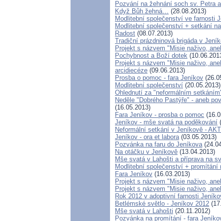
Pozvání na žehnání soch sv. Petra 
Když Bůh žehná…
(28.08.2013)
Modlitební společenství ve farnosti 
Modlitební společenství + setkání na
Radost
(08.07.2013)
Tradiční prázdninová brigáda v Jení
Projekt s názvem "Misie naživo, aneb
Pochybnost a Boží dotek
(10.06.201
Projekt s názvem "Misie naživo, ane
arcidiecéze
(09.06.2013)
Prosba o pomoc - fara Jeníkov
(26.0
Modlitební společenství
(20.05.2013)
Ohlednutí za "neformálním setkáním
Neděle "Dobrého Pastýře" - aneb pov
(16.05.2013)
Fara Jeníkov - prosba o pomoc
(16.0
Jeníkov - mše svatá na poděkování
(
Neformální setkání v Jeníkově - 
Jeníkov - ora et labora
(03.05.2013)
Pozvánka na faru do Jeníkova
(24.04
Na otáčku v Jeníkově
(13.04.2013)
Mše svatá v Lahošti a příprava na sv
Modlitební společenství + promítání 
Fara Jeníkov
(16.03.2013)
Projekt s názvem "Misie naživo, aneb
Projekt s názvem "Misie naživo, ane
Rok 2012 v adoptivní farnosti Jeníko
Betlémské světlo - Jeníkov 2012
(17
Mše svatá v Lahošti
(20.11.2012)
Pozvánka na promítání - fara Jeníko