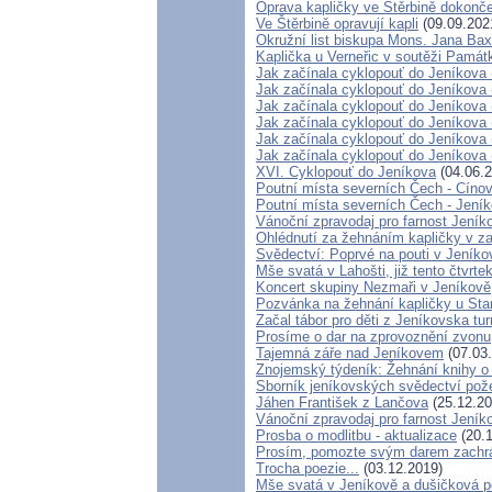
Oprava kapličky ve Štěrbině dokonč
Ve Štěrbině opravují kapli
(09.09.202
Okružní list biskupa Mons. Jana Ba
Kaplička u Verneřic v soutěži Památ
Jak začínala cyklopouť do Jeníkova 
Jak začínala cyklopouť do Jeníkova 
Jak začínala cyklopouť do Jeníkova 
Jak začínala cyklopouť do Jeníkova 
Jak začínala cyklopouť do Jeníkova 
Jak začínala cyklopouť do Jeníkova 
XVI. Cyklopouť do Jeníkova
(04.06.2
Poutní místa severních Čech - Cíno
Poutní místa severních Čech - Jení
Vánoční zpravodaj pro farnost Jení
Ohlédnutí za žehnáním kapličky v zan
Svědectví: Poprvé na pouti v Jeníko
Mše svatá v Lahošti, již tento čtvrte
Koncert skupiny Nezmaři v Jeníkově
Pozvánka na žehnání kapličky u Star
Začal tábor pro děti z Jeníkovska tu
Prosíme o dar na zprovoznění zvonu
Tajemná záře nad Jeníkovem
(07.03
Znojemský týdeník: Žehnání knihy o
Sborník jeníkovských svědectví po
Jáhen František z Lančova
(25.12.20
Vánoční zpravodaj pro farnost Jení
Prosba o modlitbu - aktualizace
(20.1
Prosím, pomozte svým darem zachrán
Trocha poezie...
(03.12.2019)
Mše svatá v Jeníkově a dušičková p