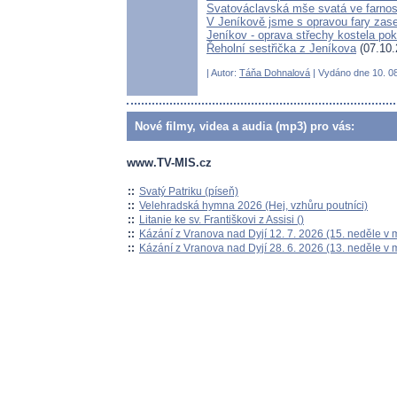
Svatováclavská mše svatá ve farnos
V Jeníkově jsme s opravou fary zase 
Jeníkov - oprava střechy kostela pok
Řeholní sestřička z Jeníkova
(07.10.
| Autor:
Táňa Dohnalová
| Vydáno dne 10. 08
Nové filmy, videa a audia (mp3) pro vás:
www.TV-MIS.cz
::
Svatý Patriku (píseň)
::
Velehradská hymna 2026 (Hej, vzhůru poutníci)
::
Litanie ke sv. Františkovi z Assisi ()
::
Kázání z Vranova nad Dyjí 12. 7. 2026 (15. neděle v 
::
Kázání z Vranova nad Dyjí 28. 6. 2026 (13. neděle v 