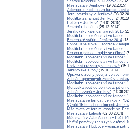
Setkání koledníků v Duchově
(26.02
Mše svatá v Jeníkově
(19.02.2015)
Adorace + modlitba za farnost Jen
Jarní prázdniny v Jeníkově
(03.02.20
Modlitba za farnost Jeníkov
(24.01.2
Betlém v Jeníkově
(14.01.2015)
Setkání u betléma
(25.12.2014)
Jeníkovský kalendář pro rok 2015
(25
Modlitební společenství ve farnosti 
Betlémské světlo - Jeníkov 2014
(13
Bohoslužba slova + adorace v adopti
Modlitební společenství ve farnosti 
Prosba o pomoc - najde se někdo?
(3
Modlitební společenství ve farnosti 
Modlitební společenství ve farnosti 
Podzimní prázdniny v Jeníkově
(15.1
Jeníkovské zvony
(05.10.2014)
Opravené zvony jsou již ve věži jen
Žehnání opravených zvonů v Jeníko
Modlitební společenství ve farnosti 
Moravská pouť do Jeníkova, jet či ne
Žehnání zvonů v Jeníkově
(16.09.20
Modlitební společenství ve farnosti 
Mše svatá ve farnosti Jeníkov - 
Výročí 15-let adopce farnosti Jeník
Mše svatá ve farním kostele sv. Pet
Mše svatá v Lahošti
(02.08.2014)
Mše svatá v Zábrušanech + Boží Tě
Uctění památky zesnulých v rámci 100
Mše svatá v Hudcově -vesnice patříc