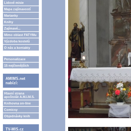
Lidové misie
Mapa zajímavostí
Marianky
Knihy
Zajímavé...
Mimo oblast FATYMu
Výzdoba kostelů
O nás a kontakty
Personalizace
15 nejčtenějších
AMIMS.net
nabízí:
Hlavní strana
apoštolát A.M.I.M.S.
Knihovna on-line
Comicsy
Objednávky knih
TV-MIS.cz