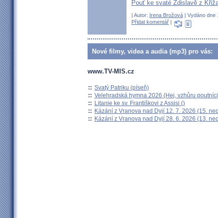
Pouť ke svaté Zdislavě z Křiž
| Autor:
Irena Brožová
| Vydáno dne 1
Přidat komentář
|
Nové filmy, videa a audia (mp3) pro vás:
www.TV-MIS.cz
::
Svatý Patriku (píseň)
::
Velehradská hymna 2026 (Hej, vzhůru poutníci
::
Litanie ke sv. Františkovi z Assisi ()
::
Kázání z Vranova nad Dyjí 12. 7. 2026 (15. ne
::
Kázání z Vranova nad Dyjí 28. 6. 2026 (13. ne