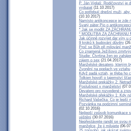
P. Ján Viglaš: Rodičovství je 
vydupat
(11.10.2017)
Co potřebují dnešní muži, aby
(10.10.2017)
Namísto antikoncepce je zde mi
Svatý páter Pio o antikoncepci
* Jak se modlit ZA ZÁCHRA
* MODLITBA ZA ZÁCHRANU
Jak účinně rozvíjet dar víry u 
9 kroků k budování důvěry
(26
Proč se Bůh při milování man
Co znamená Ježíšovo zmrtvých
Studie: Čtvrtina žen po zaháje
zájem o sex
(21.04.2017)
Manželské desatero, kterým by
Zvonění na poplach ve vztahu
Když padá vztah, je třeba ho c
Tolkien hovoří o tajemství šť
Manželské prekážky 2: Netrad
Poslušnost v manželství
(07.0
Devatero pro rozvedené a zn
Manželské překážky 1: Kdy n
Richard Vašečka: Co je lepší 
Pozvánka na podzimní seminá
(02.10.2016)
Nejlepší způsob komunikace s
ujištění
(30.07.2016)
Nepřestávejte randit se svou 
manželce, že ji milujete
(06.07
25 způsobů, jak ukázat svému