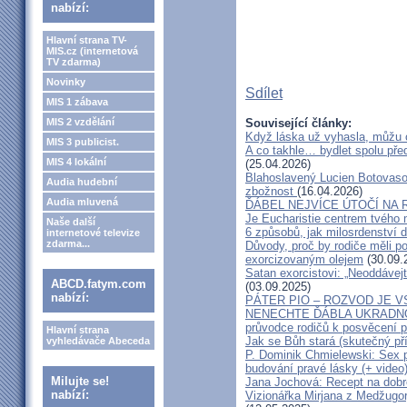
nabízí:
Hlavní strana TV-
MIS.cz (internetová
TV zdarma)
Novinky
Sdílet
MIS 1 zábava
MIS 2 vzdělání
Související články:
Když láska už vyhasla, můžu 
MIS 3 publicist.
A co takhle… bydlet spolu pře
MIS 4 lokální
(25.04.2026)
Blahoslavený Lucien Botovasoa
Audia hudební
zbožnost
(16.04.2026)
Audia mluvená
ĎÁBEL NEJVÍCE ÚTOČÍ NA R
Je Eucharistie centrem tvého 
Naše další
6 způsobů, jak milosrdenství d
internetové televize
zdarma...
Důvody, proč by rodiče měli 
exorcizovaným olejem
(30.09.
Satan exorcistovi: „Neoddávejt
ABCD.fatym.com
(03.09.2025)
nabízí:
PÁTER PIO – ROZVOD JE 
NENECHTE ĎÁBLA UKRADNOU
průvodce rodičů k posvěcení p
Hlavní strana
Jak se Bůh stará (skutečný př
vyhledávače Abeceda
P. Dominik Chmielewski: Sex 
budování pravé lásky (+ video
Milujte se!
Jana Jochová: Recept na dobr
nabízí:
Vizionářka Mirjana z Medžugorj