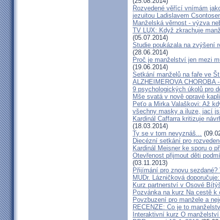
(25.08.2014)
Rozvedené věřící vnímám jako
jezuitou Ladislavem Csontos
Manželská věrnost - výzva ne
TV LUX: Když zkrachuje manžel
(05.07.2014)
Studie poukázala na zvýšení r
(28.06.2014)
Proč je manželství jen mezi m
(19.06.2014)
Setkání manželů na faře ve Št
ALZHEIMEROVA CHOROBA - d
9 psychologických úkolů pro d
Mše svatá v nově opravé kapl
Peťo a Mirka Valaškovi: Až kd
všechny masky a iluze, jací j
Kardinál Caffarra kritizuje ná
(18.03.2014)
Ty se v tom nevyznáš...
(09.0
Diecézní setkání pro rozveden
Kardinál Meisner ke sporu o př
Otevřenost přijmout děti podm
(03.11.2013)
Přijímání pro znovu sezdané? 
MUDr. Lázničková doporučuje:
Kurz partnerství v Osové Bítý
Pozvánka na kurz Na cestě k 
Povzbuzení pro manžele a nej
RECENZE: Co je to manželstv
Interaktivní kurz O manželství