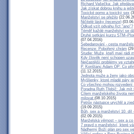
Richard Vašečka: Jak předávat
Jak získat dobrou knihu a ješt
Toxické porno a toxický sex
(3
Manželství se přežilo
(22.06.2
Ničitelé lásky (recenze)
(03.06
Odkud vzít odvahu říct "ano"?
Téměř každé manželství se dá
Druhé setkání kurzu STM–Plodn
(07.04.2016)
Sebedarování - cesta manžels
Recenze: Pobořený chrám
(29
Studie: Muže, kteří mají rádi
Kdy člověk není schopen uzav
Nejčastější problémy ve vztah
P. Konštanc Adam OP: Co přin
(11.12.2015)
Jednota muže a ženy jako ob
Myšlienky, ktoré mladé páry je
Co všechno mohou rozvedení p
Poradna Ruth Třebíč: Jak mít 
Cílem manželského života nen
milovat
(08.10.2015)
Petrův nástupce urychlil a zj
(19.09.2015)
Bůh, sex a manželství 10. díl
(02.09.2015)
Manželská věrnost – sex a co 
7 pravd o manželství, které v
Nádherný Boží plán pro sex v
Věřící rodina z Brna-Bystrce 