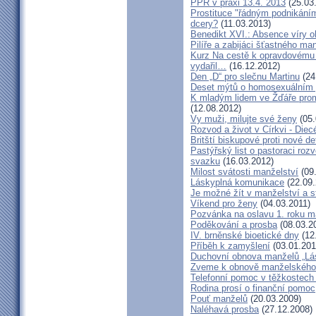
PPR v praxi 13.4. 2013
(25.03
Prostituce "řádným podnikání
dcery?
(11.03.2013)
Benedikt XVI.: Absence víry o
Pilíře a zabijáci šťastného ma
Kurz Na cestě k opravdovému 
vydařil…
(16.12.2012)
Den „D“ pro slečnu Martinu
(24
Deset mýtů o homosexuálním 
K mladým lidem ve Žďáře prom
(12.08.2012)
Vy muži, milujte své ženy
(05.
Rozvod a život v Církvi - Diec
Britští biskupové proti nové d
Pastýřský list o pastoraci roz
svazku
(16.03.2012)
Milost svátosti manželství
(09.
Láskyplná komunikace
(22.09.
Je možné žít v manželství a 
Víkend pro ženy
(04.03.2011)
Pozvánka na oslavu 1. roku m
Poděkování a prosba
(08.03.2
IV. brněnské bioetické dny
(12
Příběh k zamyšlení
(03.01.201
Duchovní obnova manželů „Lás
Zveme k obnově manželského 
Telefonní pomoc v těžkostech 
Rodina prosí o finanční pomoc
Pouť manželů
(20.03.2009)
Naléhavá prosba
(27.12.2008)