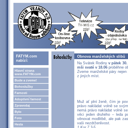
FATYM.com
Obnova manželských slibů
nabízí:
Na Svátek Rodiny
v pátek 30.
mši svaté v 18.06
proběhne ob
Hlavní strana
Zveme manželské páry nejen ze
www.FATYM.com
z jiných míst.
Bude a zveme!
Bohoslužby
Farnosti
Adoptivní farnost
Muž ať plní ženě, čím je pov
Zpravodaj
právo nakládat volně se svým
nemá právo nakládat volně se
Bylo
věci jeden druhého – leda 
Foto
věnovat modlitbě, ale pak za
vaši nezdrženlivost.
Hesla
1 Kor 7,3-5