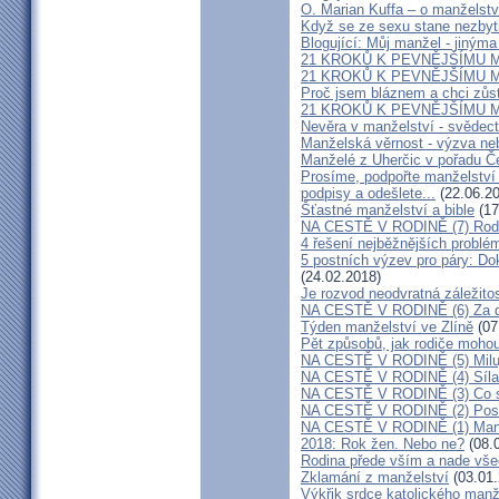
O. Marian Kuffa – o manželst
Když se ze sexu stane nezbyt
Blogující: Můj manžel - jiným
21 KROKŮ K PEVNĚJŠÍMU M
21 KROKŮ K PEVNĚJŠÍMU M
Proč jsem bláznem a chci zůst
21 KROKŮ K PEVNĚJŠÍMU M
Nevěra v manželství - svědect
Manželská věrnost - výzva ne
Manželé z Uherčic v pořadu Č
Prosíme, podpořte manželství m
podpisy a odešlete...
(22.06.20
Šťastné manželství a bible
(17
NA CESTĚ V RODINĚ (7) Rodiče
4 řešení nejběžnějších problé
5 postních výzev pro páry: Do
(24.02.2018)
Je rozvod neodvratná záležito
NA CESTĚ V RODINĚ (6) Za d
Týden manželství ve Zlíně
(07
Pět způsobů, jak rodiče mohou
NA CESTĚ V RODINĚ (5) Milu
NA CESTĚ V RODINĚ (4) Síla
NA CESTĚ V RODINĚ (3) Co s
NA CESTĚ V RODINĚ (2) Poslo
NA CESTĚ V RODINĚ (1) Manž
2018: Rok žen. Nebo ne?
(08.
Rodina přede vším a nade vš
Zklamání z manželství
(03.01.
Výkřik srdce katolického manž