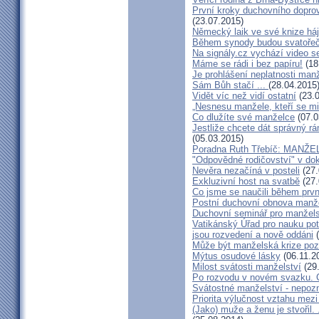
První kroky duchovního doprov
(23.07.2015)
Německý laik ve své knize há
Během synody budou svatořečen
Na signály.cz vychází video s
Máme se rádi i bez papíru!
(18
Je prohlášení neplatnosti manž
Sám Bůh stačí ...
(28.04.2015
Vidět víc než vidí ostatní
(23.0
„Nesnesu manžele, kteří se milu
Co dlužíte své manželce
(07.0
Jestliže chcete dát správný rám
(05.03.2015)
Poradna Ruth Třebíč: MANŽ
"Odpovědné rodičovství" v do
Nevěra nezačíná v posteli
(27.
Exkluzivní host na svatbě
(27.
Co jsme se naučili během prvn
Postní duchovní obnova manž
Duchovní seminář pro manžel
Vatikánský Úřad pro nauku potv
jsou rozvedení a nově oddáni
(
Může být manželská krize poz
Mýtus osudové lásky
(06.11.2
Milost svátosti manželství
(29
Po rozvodu v novém svazku. C
Svátostné manželství - nepoz
Priorita výlučnost vztahu mezi
(Jako) muže a ženu je stvořil.