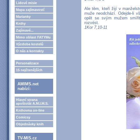
Lidové misie
Ale těm, kteří žijí v manželst
Mapa zajímavostí
muže neodchází. Odejde-li v
Marianky
opět se svým mužem smíři
rozvést.
Knihy
1Kor 7,10-11
Zajímavé...
Mimo oblast FATYMu
Výzdoba kostelů
O nás a kontakty
Personalizace
15 nejčtenějších
AMIMS.net
nabízí:
Hlavní strana
apoštolát A.M.I.M.S.
Knihovna on-line
Comicsy
Objednávky knih
TV-MIS.cz