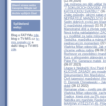
(12.05.2025)
Jak můžeme pro děti udělat Ve
Hlavní strana webu
"7 ŠOKUJÍCÍCH DŮVODŮ, P
časopisu Milujte se!
KATOLICKOU SVATBU !"
(16.
Archiv vyšlých čísel
Znáte způsoby, jakými satan n
NEPŘÁTELÉ MANŽELSTVÍ
(2
Sedm dobrých zvyků pro šťas
Spřátelené
O manželské věrnosti
(11.01.2
weby:
Marnotratné dítě a zbytek rodi
Nová kniha nakladatelství ZAC
Blog o FATYMu
zde
,
a v modlitbě za naše milované, k
blog o TV-MIS.cz
tv-
Teoložka, manželka a máma A
mis.signaly.cz
a
sjednocujícím momentem
(22.
další blog o TV-MIS
Vladyka Milan odpovídá: Jak r
zde
.
chceme velkou rodinu
(09.09.2
Rozhovor ve zpovědnici (man
Kurz o přirozeném plánování r
Páter Pio: Generace matek, kt
(09.07.2023)
Litanie k Nejdražší Krvi Páně
(
KLÍČOVÉ ZÁSADY pro moudré
Dokumentární film Manželství 
Čtyři tajemství manželství (Ar
O. Dominik Chmielewski – Jak 
době
(28.12.2022)
Humanae vitae – svetlo pre di
Vladyka Milan odpovídá: zachr
Tradice, která stoji za 0% roz
Nabídka pro manžele (Společen
MARIINA VÍTĚZSTVÍ 45: Příbě