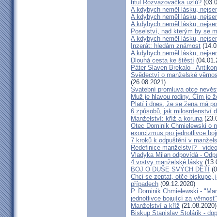
titul Rozvazovačka uzlů?
(03.0
A kdybych neměl lásku, nejsem
A kdybych neměl lásku, nejsem
A kdybych neměl lásku, nejsem
Poselství, nad kterým by se 
A kdybych neměl lásku, nejsem
Inzerát: hledám známost
(14.0
A kdybych neměl lásku, nejsem
Dlouhá cesta ke štěstí
(04.01.
Páter Slaven Brekalo - Antiko
Svědectví o manželské věrnost
(26.08.2021)
Svatební promluva otce nevěs
Muž je hlavou rodiny. Čím je 
Platí i dnes, že se žena má 
6 způsobů, jak milosrdenství d
Manželství: kříž a koruna
(23.
Otec Dominik Chmielewski o m
exorcizmus pro jednotlivce boj
7 kroků k odpuštění v manžels
Redefinice manželství? - vide
Vladyka Milan odpovídá - Odp
4 vrstvy manželské lásky
(13.
BOJ O DUŠE SVÝCH DĚTÍ
(0
Chci se zeptat, otče biskupe, 
případech
(09.12.2020)
P. Dominik Chmielewski - "Man
jednotlivce bojující za věrnost"
Manželství a kříž
(21.08.2020)
Biskup Stanislav Stolárik - do