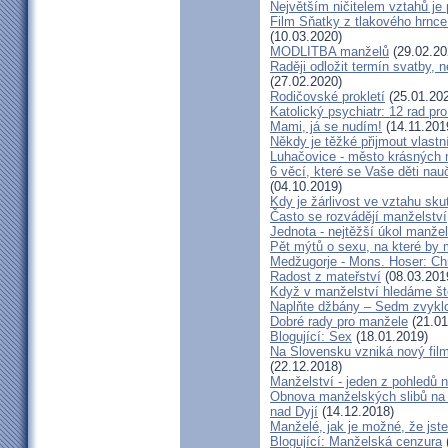
Největším ničitelem vztahů je 
Film Sňatky z tlakového hrnce
(10.03.2020)
MODLITBA manželů
(29.02.20
Raději odložit termín svatby, 
(27.02.2020)
Rodičovské prokletí
(25.01.20
Katolický psychiatr: 12 rad pr
Mami, já se nudím!
(14.11.201
Někdy je těžké přijmout vlastní
Luhačovice - město krásných 
6 věcí, které se Vaše děti na
(04.10.2019)
Kdy je žárlivost ve vztahu s
Často se rozvádějí manželství,
Jednota - nejtěžší úkol manžel
Pět mýtů o sexu, na které by
Medžugorje - Mons. Hoser: Chra
Radost z mateřství
(08.03.201
Když v manželství hledáme ště
Naplňte džbány – Sedm zvyklo
Dobré rady pro manžele
(21.01
Blogující: Sex
(18.01.2019)
Na Slovensku vzniká nový fil
(22.12.2018)
Manželství - jeden z pohledů n
Obnova manželských slibů na 
nad Dyjí
(14.12.2018)
Manželé, jak je možné, že jste
Blogující: Manželská cenzura