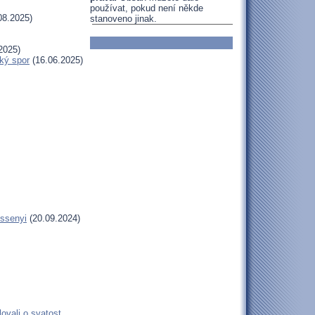
používat, pokud není někde
08.2025)
stanoveno jinak.
2025)
ký spor
(16.06.2025)
essenyi
(20.09.2024)
ovali o svatost