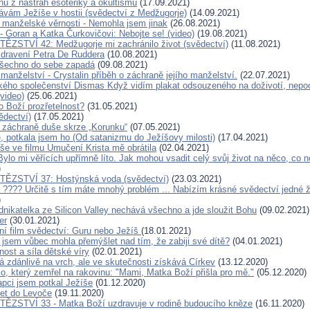
hu z nástrah esoteriky a okultismu
(17.09.2021)
návám Ježíše v hostii (svědectví z Medžugorje)
(14.09.2021)
 manželské věrnosti - Nemohla jsem jinak
(26.08.2021)
- Goran a Katka Čurkovičovi: Nebojte se! (video)
(19.08.2021)
ĚZSTVÍ 42: Medžugorje mi zachránilo život (svědectví)
(11.08.2021)
dravení Petra De Ruddera
(10.08.2021)
všechno do sebe zapadá
(09.08.2021)
anželství - Crystalin příběh o záchraně jejího manželství.
(22.07.2021)
kého společenství Dismas Když vidím plakat odsouzeného na doživotí, nepoch
video)
(25.06.2021)
 Boží prozřetelnost?
(31.05.2021)
ědectví)
(17.05.2021)
 záchraně duše skrze „Korunku“
(07.05.2021)
e, potkala jsem ho (Od satanizmu do Ježíšovy milosti)
(17.04.2021)
še ve filmu Umučení Krista mě obrátila
(02.04.2021)
ylo mi věřících upřímně líto. Jak mohou vsadit celý svůj život na něco, co n
)
TĚZSTVÍ 37: Hostýnská voda (svědectví)
(23.03.2021)
t ???? Určitě s tím máte mnohý problém ... Nabízím krásné svědectví jedné
)
nikatelka ze Silicon Valley nechává všechno a jde sloužit Bohu
(09.02.2021)
er
(30.01.2021)
í film svědectví: Guru nebo Ježíš
(18.01.2021)
k jsem vůbec mohla přemýšlet nad tím, že zabiji své dítě?
(04.01.2021)
ost a síla dětské víry
(02.01.2021)
á zdánlivě na vrch, ale ve skutečnosti získává Církev
(13.12.2020)
io, který zemřel na rakovinu: "Mami, Matka Boží přišla pro mě."
(05.12.2020)
apci jsem potkal Ježíše
(01.12.2020)
let do Levoče
(19.11.2020)
ĚZSTVÍ 33 - Matka Boží uzdravuje v rodině budoucího kněze
(16.11.2020)