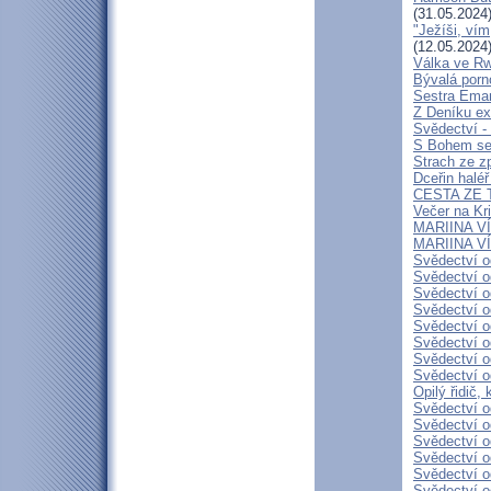
(31.05.2024
"Ježíši, vím
(12.05.2024
Válka ve R
Bývalá porn
Sestra Eman
Z Deníku ex
Svědectví -
S Bohem se 
Strach ze z
Dceřin haléř
CESTA ZE T
Večer na Kr
MARIINA VÍ
MARIINA VÍT
Svědectví o
Svědectví o
Svědectví o
Svědectví o
Svědectví o
Svědectví o
Svědectví o
Svědectví o
Opilý řidič,
Svědectví o
Svědectví o
Svědectví o
Svědectví o
Svědectví o
Svědectví o