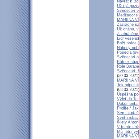
Návrat k Bo
Už i já poz
Svědectví o
Medžugorje 
MARIINA VÍT
Zázračné uz
Už chápu, 
Zachráněné m
Lídr vězeňs
Boží práce (
Náhody nebo
Posedlá (sv
Svědectví o
Bůh existuj
Role Barabá
Svědectví: B
(30.03.2021
MARIINA VÍ
Jak odpusti
(03.03.2021
Úspěšná pod
Výlet do Tat
Dokumentárn
Prolife / Ja
Sen, skutečn
Svět získáv
8-letý Anton
V tomto chl
Můj letní vý
MARIINA VÍT