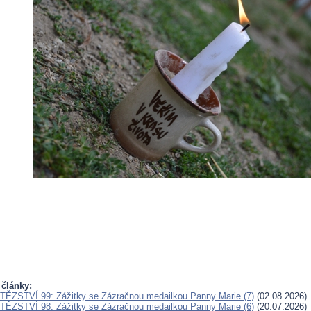
 články:
ĚZSTVÍ 99: Zážitky se Zázračnou medailkou Panny Marie (7)
(02.08.2026)
ĚZSTVÍ 98: Zážitky se Zázračnou medailkou Panny Marie (6)
(20.07.2026)