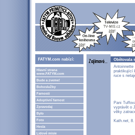
FATYM.com nabízí:
Obětovala s
Antoinnette
Hlavní strana
praktikující
www.FATYM.com
ruce s neta
Bude a zveme!
Bohoslužby
Farnosti
Adoptivní farnost
Pani Tuffová
Zpravodaj
vyprávět o J
věky zatrace
Bylo
Foto
Kath.net, 8.
Hesla
Lidové misie