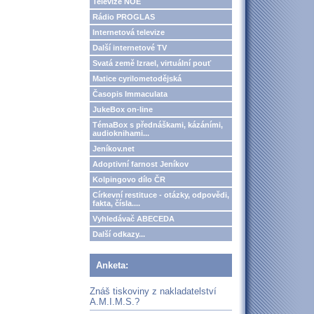
Televize NOE
Rádio PROGLAS
Internetová televize
Další internetové TV
Svatá země Izrael, virtuální pouť
Matice cyrilometodějská
Časopis Immaculata
JukeBox on-line
TémaBox s přednáškami, kázáními,
audioknihami...
Jeníkov.net
Adoptivní farnost Jeníkov
Kolpingovo dílo ČR
Církevní restituce - otázky, odpovědi,
fakta, čísla....
Vyhledávač ABECEDA
Další odkazy...
Anketa:
Znáš tiskoviny z nakladatelství
A.M.I.M.S.?