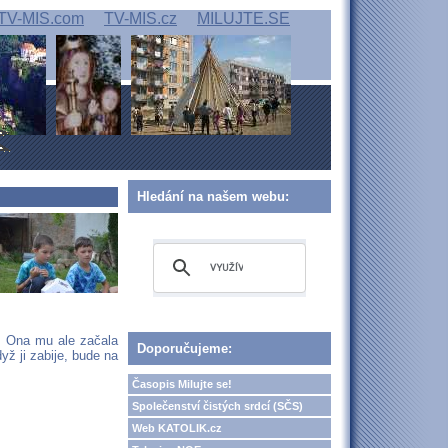
TV-MIS.com
TV-MIS.cz
MILUJTE.SE
Hledání na našem webu:
it. Ona mu ale začala
Doporučujeme:
yž ji zabije, bude na
Časopis Milujte se!
Společenství čistých srdcí (SČS)
Web KATOLIK.cz