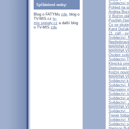
Svědectví m
Spřátelené weby:
Pohled na sp
Andrea Bocel
Blog o FATYMu
zde
, blog o
V Božím plá
TV-MIS.cz
tv-
Postřeh čte
mis.signaly.cz
a další blog
Co se skute
o TV-MIS
zde
.
Karol Dučák:
21. září - s
Svědectví:
Nepředstavi
MARIINA VÍT
MARIINA VÍT
Osobní svěd
Svědectví T
Klinická smr
Dopisování s
Knižní novi
MARIINA VÍT
Svědectví k
Svědectví: 
Různopisy n
Svědectví n
Svědectví u
Svědectví: 
MARIINA VÍ
Svědectví...
Trenér fotba
Svědectví: 
Svědectví o
Harrison But