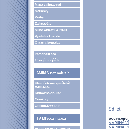
Mapa zajímavostí
Marianky
Knihy
Zajímavé...
Mimo oblast FATYMu
Výzdoba kostelů
O nás a kontakty
Personalizace
15 nejčtenějších
AMIMS.net nabízí:
Hlavní strana apoštolát
A.M.I.M.S.
Knihovna on-line
Comicsy
Objednávky knih
Sdílet
TV-MIS.cz nabízí:
Související
MARIINA VÍT
MARIINA VÍT
Hlavní strana TV-MIS.cz