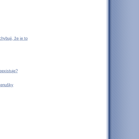
ybuji, že je to
eexistuje?
 ženušky