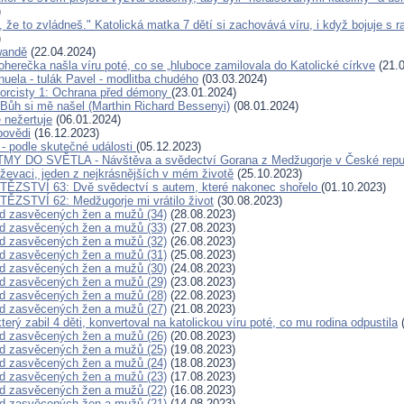
)
, že to zvládneš." Katolická matka 7 dětí si zachovává víru, i když bojuje s 
)
wandě
(22.04.2024)
oherečka našla víru poté, co se „hluboce zamilovala do Katolické církve
(21.0
uela - tulák Pavel - modlitba chudého
(03.03.2024)
orcisty 1: Ochrana před démony
(23.01.2024)
 Bůh si mě našel (Marthin Richard Bessenyi)
(08.01.2024)
nežertuje
(06.01.2024)
povědi
(16.12.2023)
 - podle skutečné události
(05.12.2023)
MY DO SVĚTLA - Návštěva a svědectví Gorana z Medžugorje v České repu
iževaci, jeden z nejkrásnějších v mém životě
(25.10.2023)
TĚZSTVÍ 63: Dvě svědectví s autem, které nakonec shořelo
(01.10.2023)
ĚZSTVÍ 62: Medžugorje mi vrátilo život
(30.08.2023)
d zasvěcených žen a mužů (34)
(28.08.2023)
d zasvěcených žen a mužů (33)
(27.08.2023)
d zasvěcených žen a mužů (32)
(26.08.2023)
d zasvěcených žen a mužů (31)
(25.08.2023)
d zasvěcených žen a mužů (30)
(24.08.2023)
d zasvěcených žen a mužů (29)
(23.08.2023)
d zasvěcených žen a mužů (28)
(22.08.2023)
d zasvěcených žen a mužů (27)
(21.08.2023)
 který zabil 4 děti, konvertoval na katolickou víru poté, co mu rodina odpustila
(
d zasvěcených žen a mužů (26)
(20.08.2023)
d zasvěcených žen a mužů (25)
(19.08.2023)
d zasvěcených žen a mužů (24)
(18.08.2023)
d zasvěcených žen a mužů (23)
(17.08.2023)
d zasvěcených žen a mužů (22)
(16.08.2023)
d zasvěcených žen a mužů (21)
(14.08.2023)