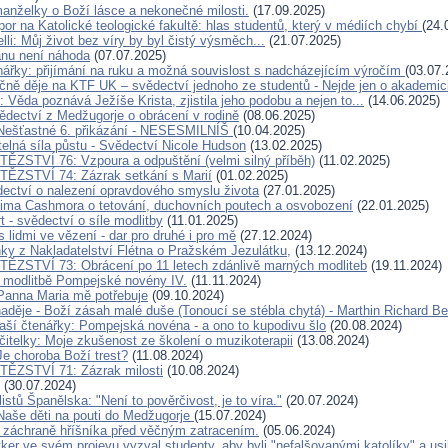
anželky o Boží lásce a nekonečné milosti.
(17.09.2025)
or na Katolické teologické fakultě: hlas studentů, který v médiích chybí
(24.
li: Můj život bez víry by byl čistý výsměch...
(21.07.2025)
nu není náhoda
(07.07.2025)
nářky: přijímání na ruku a možná souvislost s nadcházejícím výročím
(03.07.
čně děje na KTF UK – svědectví jednoho ze studentů - Nejde jen o akademic
 Věda poznává Ježíše Krista, zjistila jeho podobu a nejen to...
(14.06.2025)
vědectví z Medžugorje o obrácení v rodině
(08.06.2025)
 Nešťastné 6. přikázání - NESESMILNÍŠ
(10.04.2025)
telná síla půstu - Svědectví Nicole Hudson
(13.02.2025)
ĚZSTVÍ 76: Vzpoura a odpuštění (velmi silný příběh)
(11.02.2025)
ĚZSTVÍ 74: Zázrak setkání s Marií
(01.02.2025)
ectví o nalezení opravdového smyslu života
(27.01.2025)
ima Cashmora o tetování, duchovních poutech a osvobození
(22.01.2025)
t - svědectví o síle modlitby
(11.01.2025)
 lidmi ve vězení - dar pro druhé i pro mě
(27.12.2024)
nky z Nakladatelství Flétna o Pražském Jezulátku,
(13.12.2024)
ĚZSTVÍ 73: Obrácení po 11 letech zdánlivě marných modliteb
(19.11.2024)
 modlitbě Pompejské novény IV.
(11.11.2024)
Panna Maria mě potřebuje
(09.10.2024)
aděje - Boží zásah malé duše (Tonoucí se stébla chytá) - Marthin Richard B
aší čtenářky: Pompejská novéna - a ono to kupodivu šlo
(20.08.2024)
čitelky: Moje zkušenost ze školení o muzikoterapii
(13.08.2024)
Je choroba Boží trest?
(11.08.2024)
TĚZSTVÍ 71: Zázrak milosti
(10.08.2024)
(30.07.2024)
listů Španělska: "Není to pověrčivost, je to víra."
(20.07.2024)
Naše děti na pouti do Medžugorje
(15.07.2024)
 záchraně hříšníka před věčným zatracením.
(05.06.2024)
ker ve svém projevu vyzval studenty, aby byli "nefalšovanými katolíky" a usil