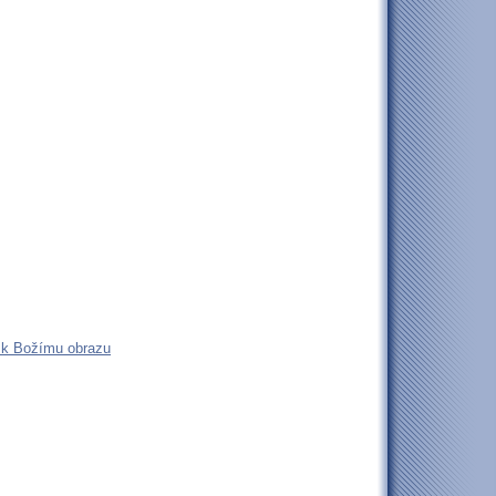
n k Božímu obrazu