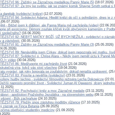
ĚZSTVÍ 96: Zážitky se Zázračnou medailkou Panny Marie (5)
(18.07.2026)
ĚZSTVÍ 97: Ze tmy ke světlu: jak se známý komik Shayne Smith setkal s 
)
a a darebák (svědectví kněze)
(12.07.2026)
ĚZSTVÍ 94: Svědectví Adama: Hleděl knězi do očí s pohrdáním, dnes je z n
k
(06.07.2026)
ětě - Běžel jsem k ďáblovi, ale Panna Maria mě zachránila (video)
(22.06.202
orje při exorcismu: Démoni zoufale křičeli kvůli obyčejným kamenům z Podb
jí společného?
(16.06.2026)
TĚZSTVÍ 92: NEBÝT MATKY BOŽÍ, UŽ BYCH NEŽILA - svědectví o zázraku, k
 a závislosti.
(30.05.2026)
ĚZSTVÍ 91: Zážitky se Zázračnou medailkou Panny Marie (3)
(25.05.2026)
24.05.2026)
ĚZSTVÍ 89: Nenáviděla jsem Církev, dokud jsem nepoznala její matku. (svě
ĚZSTVÍ 87: Svědectví o. Chrise Alara – Nikdy jsem neměl úctu k Panně Mar
O /+ video
(30.04.2026)
ĚZSTVÍ 86: Medžugorje mi zachránilo život
(21.04.2026)
skutečná víra, když vás stojí všechno
(19.04.2026)
atu vypráví, jak roky bojovala se zoufalstvím, dokud nenašla uzdravení.
(25.
ĚZSTVÍ 83: Prosíte a nevěříte (svědectví)
(23.01.2026)
ořeny hudby techno - svědectví filmového režiséra Lecha Dokowicze
(22.01
Ježíši naprosto promění život - Svědectví Juman Al Qawasmi, dcery jednoho
.11.2025)
TĚZSTVÍ 82: Pochybující kněz a moc Zázračné medaile
(23.11.2025)
ábovi - apoštolovi Pražského Jezulátka - na slovenském webu
(09.11.2025)
 vězení - Bůh zachraňuje
(24.10.2025)
ĚZSTVÍ 79: Přežily únos zásluhou modlitby růžence
(17.10.2025)
ký zázrak ve Finca Betania
(26.09.2025)
 očima ošetřující studentky medicíny
(21.09.2025)
9.2025)