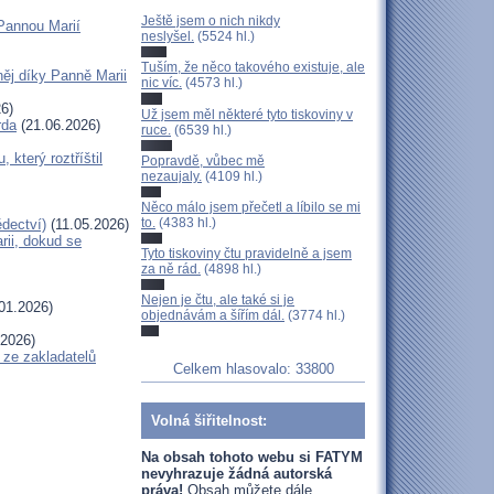
Ještě jsem o nich nikdy
Pannou Marií
neslyšel.
(5524 hl.)
Tuším, že něco takového existuje, ale
ěj díky Panně Marii
nic víc.
(4573 hl.)
6)
Už jsem měl některé tyto tiskoviny v
rda
(21.06.2026)
ruce.
(6539 hl.)
terý roztříštil
Popravdě, vůbec mě
nezaujaly.
(4109 hl.)
Něco málo jsem přečetl a líbilo se mi
to.
(4383 hl.)
dectví)
(11.05.2026)
ii, dokud se
Tyto tiskoviny čtu pravidelně a jsem
za ně rád.
(4898 hl.)
Nejen je čtu, ale také si je
01.2026)
objednávám a šířím dál.
(3774 hl.)
.2026)
 ze zakladatelů
Celkem hlasovalo: 33800
Volná šiřitelnost:
Na obsah tohoto webu si FATYM
nevyhrazuje žádná autorská
práva!
Obsah můžete dále