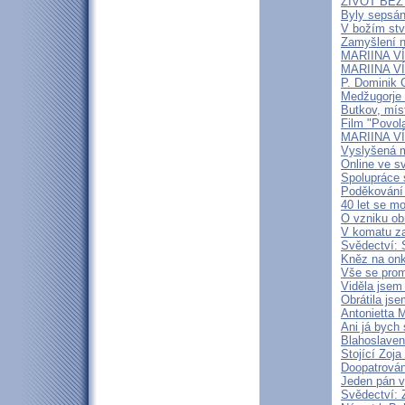
ŽIVOT BEZ 
Byly sepsán
V božím stv
Zamyšlení n
MARIINA VÍ
MARIINA VÍT
P. Dominik 
Medžugorje 
Butkov, mís
Film "Povola
MARIINA VÍT
Vyslyšená m
Online ve sv
Spolupráce 
Poděkování 
40 let se mo
O vzniku ob
V komatu zaž
Svědectví: 
Kněz na onk
Vše se prom
Viděla jsem 
Obrátila jse
Antonietta 
Ani já bych
Blahoslavená
Stojící Zoja
Doopatrován
Jeden pán v
Svědectví: 