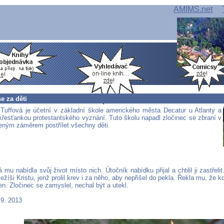
AMIMS.net
e za děti
 Tuffová je účetní v základní škole amerického města Decatur u Atlanty a
 křesťankou protestantského vyznání. Tuto školu napadl zločinec se zbraní v
jeným záměrem postřílet všechny děti.
 mu nabídla svůj život místo nich. Útočník nabídku přijal a chtěl ji zastřel
ežíši Kristu, jenž prolil krev i za něho, aby nepřišel do pekla. Řekla mu, že kd
n. Zločinec se zamyslel, nechal být a utekl.
 9. 2013