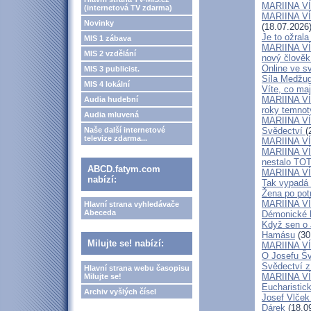
MARIINA VÍT
(internetová TV zdarma)
MARIINA VÍT
Novinky
(18.07.2026
Je to ožral
MIS 1 zábava
MARIINA VÍT
MIS 2 vzdělání
nový člově
Online ve sv
MIS 3 publicist.
Síla Medžug
MIS 4 lokální
Víte, co ma
MARIINA VÍ
Audia hudební
roky temnoty
Audia mluvená
MARIINA VÍT
Naše další internetové
Svědectví
(
televize zdarma...
MARIINA VÍT
MARIINA VÍT
nestalo TOT
ABCD.fatym.com
MARIINA VÍT
nabízí:
Tak vypadá 
Žena po potr
MARIINA VÍT
Hlavní strana vyhledávače
Abeceda
Démonické k
Když sen o 
Hamásu
(30
Milujte se! nabízí:
MARIINA VÍ
O Josefu Šv
Svědectví z
Hlavní strana webu časopisu
MARIINA VÍT
Milujte se!
Eucharistic
Archiv vyšlých čísel
Josef Vlček
Dárek
(18.0