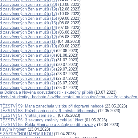
d zasvěcených žen a mužů (20)
(13.08.2023)
d zasvěcených žen a mužů (19)
(12.08.2023)
d zasvěcených žen a mužů (17)
(10.08.2023)
d zasvěcených žen a mužů (16)
(09.08.2023)
d zasvěcených žen a mužů (15)
(08.08.2023)
d zasvěcených žen a mužů (14)
(07.08.2023)
d zasvěcených žen a mužů (13)
(06.08.2023)
d zasvěcených žen a mužů (12)
(05.08.2023)
d zasvěcených žen a mužů (11)
(04.08.2023)
d zasvěcených žen a mužů (10)
(03.08.2023)
d zasvěcených žen a mužů (9)
(02.08.2023)
d zasvěcených žen a mužů (8)
(01.08.2023)
d zasvěcených žen a mužů (7)
(31.07.2023)
d zasvěcených žen a mužů (6)
(30.07.2023)
d zasvěcených žen a mužů (5)
(29.07.2023)
d zasvěcených žen a mužů (4)
(28.07.2023)
d zasvěcených žen a mužů (3)
(27.07.2023)
d zasvěcených žen a mužů (2)
(26.07.2023)
d zasvěcených žen a mužů (1)
(25.07.2023)
a Dolinda a Novéna odevzdanosti - skutečný příběh
(10.07.2023)
ědectví studentky: hodnota člověka nestojí na jeho úspěchu, ale že je stvoře
)
ĚZSTVÍ 59: Maria zanechala vizitku při dopravní nehodě
(23.05.2023)
ĚZSTVÍ 58: Požehnaná pouť v 9. měsíci těhotenství
(12.05.2023)
ĚZSTVÍ 57: Vrátila jsem se ...
(07.05.2023)
ĚZSTVÍ 56: 3 sekundy změnily celý její život
(01.05.2023)
ĚZSTVÍ 55: Řekla Marii ano a začaly se dít zázraky
(13.04.2023)
ad svým hrobem
(13.04.2023)
SE ZÁZRAČNOU MEDAILKOU
(11.04.2023)