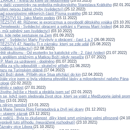
ZÁRUKY - kniha od které se neodtrhnete
(25.03.2023)
y další vzpomínky na probošta mikulovského Stanislava Krátkého
(02.01.20
oření nejsou žádné chyby (svědectví)
(25.12.2022)
ad souvislostmi některých částí Písma svatého
(20.12.2022)
TĚZSTVÍ 51: Jako Mariin podpis
(15.11.2022)
ĚZSTVÍ 48: Růženec je exorcizmus a osvobodil dětského vojáka
(23.10.20
Chmielewski - Svědectví obracení a setkání s Pannou Marií (video)
(04.10.20
- můj splněný sen (svědectví)
(03.10.2022)
to, kde nebe sestupuje na Zem
(01.09.2022)
ný" - Svědectví Marty Przybyly o obrácení - čast 1 a 2
(26.08.2022)
ĚZSTVÍ 47: Napíšu Ti o zázraku, který se zde udál
(15.08.2022)
odlitba (svědectví)
(12.08.2022)
ětě okultismu - Od esoteriky ke katolické víře - 2. část (video)
(21.07.2022)
s andělem strážným a Matkou Boží nikdy neselže
(17.07.2022)
P. Marii za uzdravení - doplněno
(01.07.2022)
dlila za sílu odpouštět – skutečný příběh
(11.06.2022)
razu na Turínském plátně
(17.04.2022)
il Boží dotek. Příběh otce Stua přichází do kin
(12.04.2022)
Stále více jsem si byla vědoma převeliké lásky a milosrdenství našeho Pána
ologii
(22.02.2022)
ěnilo v radost
(27.01.2022)
živého Ježíše v Hostii a obrátila jsem se!
(22.01.2022)
m se, když jsem sledovala život otce, který se vrátil z Medžugorje úplně pr
Meo
(13.01.2022)
 s nikým neměnil
(13.01.2022)
 Marie Tereza Roig Ferragudová a čtyři její dcery
(31.12.2021)
 – utajený zázrak
(23.12.2021)
í rodičů - Byla to zkušenost, díky které smrt vnímáme velmi přirozeně
(24.10
yprávěl tuto příhodu. (neuvážené rozhodnutí)
(23.10.2021)
Zázraky otce Libora
(21.10.2021)