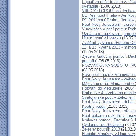
I. pouť za oběti totalit a za 
světadílu
(15.06.2013)
VIII. CYKLOPOUŤ do Jeníkov
IX. Pěší pouť Praha - Jeníkov
IX. Pěší pouť Praha - Jeníkov
Pouť Nový Jeruzalém - červen
V novinách o pěší pouti z Pra
Oznámení: Turzovka - jarní po
Misijní pouť v Lidečku
(15.05.
Zvláštní vyslanec Svatého Otc
12. a 13. května 2013 - mimo
(12.05.2013)
Zjevení Královny pomoci, Dech
poutníků
(08.05.2013)
POZVÁNKA NA SOBOTU - P
(08.05.2013)
Pěší pouť mužů z Vranova nad
Pouť Nový Jeruzalém - květen
Májová pouť do Maria Loretto
Pozvání do Medjugorje
(20.04.
Praha zve 4. května na manife
Svatojánská pouť v Železném
Pouť Nový Jeruzalém - duben
Květný pátek
(21.03.2013)
Pouť Nový Jeruzalém - březen
Pouť pekařů a cukrářů v Taso
Královna pomoci, Dechtice 3.
Cyklopouť do Slovinska
(23.02
Železný poutník 2013
(21.02.2
Hluboké Mašůvky v Roce víry