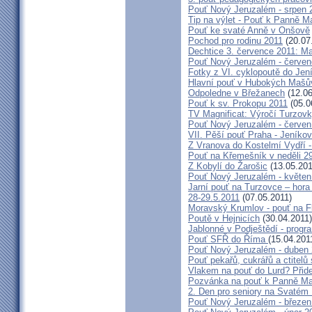
Pouť Nový Jeruzalém - srpen 
Tip na výlet - Pouť k Panně M
Pouť ke svaté Anně v Onšově
Pochod pro rodinu 2011
(20.07
Dechtice 3. července 2011: Ma
Pouť Nový Jeruzalém - červen
Fotky z VI. cyklopoutě do Jen
Hlavní pouť v Hubokých Mašův
Odpoledne v Břežanech
(12.06
Pouť k sv. Prokopu 2011
(05.0
TV Magnificat: Výročí Turzov
Pouť Nový Jeruzalém - červen
VII. Pěší pouť Praha - Jeníkov 
Z Vranova do Kostelmí Vydří -
Pouť na Křemešník v neděli 2
Z Kobylí do Žarošic
(13.05.201
Pouť Nový Jeruzalém - květen
Jarní pouť na Turzovce – hora
28-29.5.2011
(07.05.2011)
Moravský Krumlov - pouť na F
Poutě v Hejnicích
(30.04.2011)
Jablonné v Podještědí - progr
Pouť SFŘ do Říma
(15.04.201
Pouť Nový Jeruzalém - duben
Pouť pekařů, cukrářů a ctitel
Vlakem na pouť do Lurd? Přide
Pozvánka na pouť k Panně Mar
2. Den pro seniory na Svaté
Pouť Nový Jeruzalém - březen