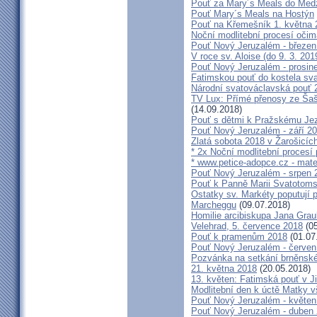
Pouť za Mary´s Meals do Med
Pouť Mary´s Meals na Hostýn
Pouť na Křemešník 1. května 
Noční modlitební procesí očim
Pouť Nový Jeruzalém - březen
V roce sv. Aloise (do 9. 3. 201
Pouť Nový Jeruzalém - prosin
Fatimskou pouť do kostela sva
Národní svatováclavská pouť 
TV Lux: Přímé přenosy ze Šaš
(14.09.2018)
Pouť s dětmi k Pražskému Jez
Pouť Nový Jeruzalém - září 2
Zlatá sobota 2018 v Žarošicích 
* 2x Noční modlitební procesí p
* www.petice-adopce.cz - mater
Pouť Nový Jeruzalém - srpen 
Pouť k Panně Marii Svatotoms
Ostatky sv. Markéty poputují
Marcheggu
(09.07.2018)
Homilie arcibiskupa Jana Grau
Velehrad, 5. července 2018
(05
Pouť k pramenům 2018
(01.07
Pouť Nový Jeruzalém - červen
Pozvánka na setkání brněnské
21. května 2018
(20.05.2018)
13. květen: Fatimská pouť v Ji
Modlitební den k úctě Matky v
Pouť Nový Jeruzalém - květen
Pouť Nový Jeruzalém - duben