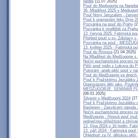
neděli
(11.07.2025)
Pouť do Medjugorje na Nanebe
36. Mladifest 2025 v Medjugorj
Pouť Nový Jeruzalém - červe
Pouť k pramenům řeky Dyje 2
Pozvánka na pouť do Prahy
(2
Pozvánka k modlitbě za Prahu
13. června 2025: Fatimská po
Přehled poutí u sv. Zdislavy v
Pozvánka na pouť - MEDŽUGOR
13. květen 2025 - Fatimská p
Pouť do Římova
(21.04.2025)
Na Mladifest do Medžugorje s
Noční eucharistické procesí n
Pěší pouť rodin z Lukova do P
Putování -aneb pěší pouť v na
Pouť do Medžugorje ve dnech 2
Pouť k Pražskému Jezulátku 
Doprovázení dětí jako „Poutní
MEDŽUGORJE: SEMINÁŘ PŮST
(08.01.2025)
Silvestr v Medžugorji 2024
(27
Pouť k Pražskému Jezulátku d
Baslerem - Zasvěcení národa 
Noční eucharistické procesí n
Medžugorje - říjnová pouť mu
jedinečnou příležitost a zbývaj
13. října 2024 v 16 hodin: Fa
13. září 2024 - Fatimská pouť
Ohlédnutí za IV. dětskou pěší