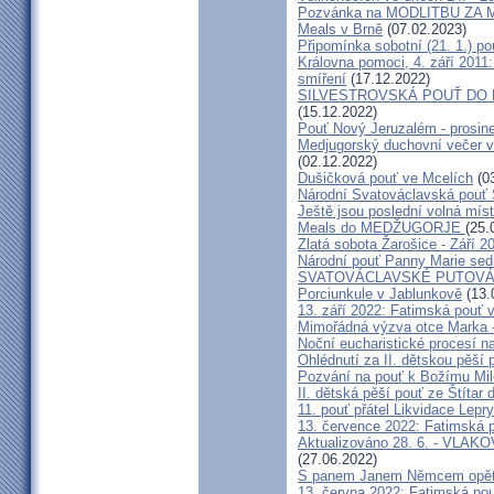
Pozvánka na MODLITBU ZA MÍ
Meals v Brně
(07.02.2023)
Připomínka sobotní (21. 1.) po
Královna pomoci, 4. září 2011:
smíření
(17.12.2022)
SILVESTROVSKÁ POUŤ DO ME
(15.12.2022)
Pouť Nový Jeruzalém - prosin
Medjugorský duchovní večer v 
(02.12.2022)
Dušičková pouť ve Mcelích
(03
Národní Svatováclavská pouť 
Ještě jsou poslední volná míst
Meals do MEDŽUGORJE
(25.
Zlatá sobota Žarošice - Září 2
Národní pouť Panny Marie sed
SVATOVÁCLAVSKÉ PUTOVÁN
Porciunkule v Jablunkově
(13.
13. září 2022: Fatimská pouť v 
Mimořádná výzva otce Marka - 
Noční eucharistické procesí n
Ohlédnutí za II. dětskou pěší 
Pozvání na pouť k Božímu Mil
II. dětská pěší pouť ze Štítar
11. pouť přátel Likvidace Lepry
13. července 2022: Fatimská po
Aktualizováno 28. 6. - VL
(27.06.2022)
S panem Janem Němcem opět 
13. června 2022: Fatimská pouť