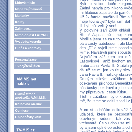
Lidové misie
Byli to velice dobře zorgan
Žádná nebyla pro nikoho vyče
Mapa zajímavostí
mi hluboce zapsalo do paměti.
Marianky
Už 2x farníci navštívili Řím a
moje touha „jet“ byla čím dál
Knihy
II. byl můj veliký sen!
Zajímavé...
V polovině září 2009 ohlási
Říma! Zapsal mě i moji kam
Mimo oblast FATYMu
Modlila jsem se za tuto pouť a
Výzdoba kostelů
bála cesty autobusem, ale kla
den „D“ a vyjeli jsme pohodl
O nás a kontakty
Římě. Navštívili jsme spoust
Největším zážitkem pro mě
Personalizace
Laštovicovi , aniž bychom mus
hrobu Jana Pavla II. Stačila j
15 nejčtenějších
dál už se mi jen koulely slzy 
Jana Pavla II. maličký obráze
Druhým silným zážitkem b
AMIMS.net
očekávání příchodu Benedikt
nabízí:
nás česky pozdravil a jeho slo
my připravovali cestu Kristu.
Hlavní strana
Třetím zážitkem bylo krásné
apoštolát A.M.I.M.S.
mě, že jsme se ocitli snad i v 
Knihovna on-line
A co si odnáším celkově? N
Comicsy
událostí, které se bezprost
Objednávky knih
otevřeným srdcem, tak vás 
vrchovatě! Celou dobu se mi
byla jsem úplně oproštěna od s
TV-MIS.cz
Uvnitř mě bylo tak krásně a 