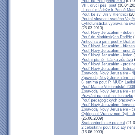
Pouť na Peregrinek 2010
(01.0
VIII. dívčí pěší pouť
(30.04.20
II. pouť mládeže k Panně Mari
Pouť ke sv. Jiří v Klentnici
(20
Poutní slavnost svatého Vojtě
Cykloturistická výprava na sv
(23.03.2010)
Pouť Nový Jeruzalém - duben
Pouť do Mariánských Radčic
(
Antiochia a jarní pouť v Bratře
Pouť Nový Jeruzalém - březen
Pouť Nový Jeruzalém - únor 2
Pouť Nový Jeruzalém - leden
(
Poutní písně - Láska zůstává
(
Pouť Nový Jeruzalém - prosin
Pouť Nový Jeruzalém - listop
Zpravodaj Nový Jeruzalém - ří
Zpravodaj Nový Jeruzalém - zá
6. smírná pouť P. MUDr. Ladis
Pouť Matice Velehradské 2009
Zpravodaj Nový Jeruzalém - s
Pozvání na pouť na Turzovku
Pouť pedagogických pracovník
Pouť Nový Jeruzalém- červen
Zpravodaj Nový Jeruzalém - č
Cyklopouť Vranov nad Dyjí - Je
(26.06.2009)
Svatoantonínské procesí
(21.0
2.celostátní pouť kruciáty n
(13.06.2009)