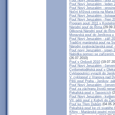
Pouť Nový Jeruzalém - únor 2
Pouť Nový Jeruzalém - leden 
Pouť Nový Jeruzalém - prosin
Noční křížová cesta na Maria 
Pouť Nový Jeruzalém - listop
Pouť Nový Jeruzalém - říjen 2
Program poutí 2011 v Kosteln
Národní pouť do Říma
(29.09.
Děkovná Národní pouť do Řím
Moravská pouť do Jeníkova u
Pouť Nový Jeruzalém - září 2
Tradiční mariánská pouť na S
Národní svatováclavská pouť 
Pouť nový Jeruzalém - srpen 
Nabídka pomoci se zařízením pě
(26.07.2010)
Pouť v Onšově 2010
(19.07.20
Pouť Nový Jeruzalém - červe
Cyrilometodějská pouť v Olek
Cyklopoutníci vyrazili do Jení
V. cyklopouť z Vranova nad D
Pěší pouť Praha - Jeníkov; pá
Pouť Nový Jeruzalém - červen
Pouť za záchranu životů nena
Pekařská pouť v Tasovicích
(2
Pouť Nový Jeruzalém - květen
VII. pěší pouť z Kobylí do Žar
Pouť ke Třem Dubům
(04.05.2
Pekařská pouť ke cti svatého
Křtiny - Mariánské poutní míst