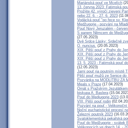
Mariánská pouť ve Mcelích
(29
13. června 2023: Fatimská pouť
Prožijte 42. výročí zjevení Pa
nebo 22. 6. - 27. 6. 2023
(11.0
Vodácká pouť "po řece sv. Kl
Medžugorje - pozvání na Mladi
Pouť Nový Jeruzalém - červen
S panem Němcem do Medžugorj
(27.05.2023)
Dvě Srdce Lásky: Srdečně zve
O. nuncius.
(20.05.2023)
XIX. Pěší pouť z Prahy do Jen
XIX. Pěší pouť z Prahy do Jen
XIX. Pěší pouť z Prahy do Jen
13. 5. 2023 - Fatimská pouť do
(12.05.2023)
Jarní pouť na poutním místě 
Pěší pouť mužů ze Senice do 
Pozvánka na MODLITBU ZA MÍ
Meals v Praze
(17.04.2023)
Ornát s Pražským Jezulátkem 
biskupa A. Baslera
(15.04.202
Pouť do Medjugorje 2023
(13.0
VIII. Pěší pouť rodin
(02.04.20
Pozvání na pouť - Velikonoční 
Noční eucharistické procesí n
Železný poutník 2023
(16.03.2
Svatoklementská pekařská po
Pouť do Medžugorje - svátek Bo
Velikonocích ve dnech 14. - 20