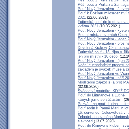
Pěší pouť z Porta za Santiaga
Pěší pouť z Porta za Santiaga
Pouť Nový Jeruzalém - červe
Pouť k Božímu milosrdenství do
2021
(22.06.2021)
Fatimská pouť do kostela svaté
května 2021
(10.05.2021)
Pouť Nový Jeruzalém - květen
Poutní místa severních Čech -
Pouť Nový Jeruzalém - leden 
Pouť Nový Jeruzalém - prosin
Dovolená Krakow, Czestochow
Fatimská pouť - 13. října v Ji
jen pro místní - 10 osob.
(12.1
Pouť Nový Jeruzalém - říjen 2
Noční eucharistické procesí n
základem je svazek muže a ž
Pouť Nový Jeruzalém ve Vran
Pouť Nový Jeruzalém - září 2
Modlitební zájezd s (a pro
(02.09.2020)
Svědectví poutníka: KDYŽ 
Pouť do Liitmanové a Lutině + 
kterých jsme se zúčastnili.
(26
Pozvání na pouť: Lutina + Lit
Pouť rodin k Panně Marii Milot
16. červenec: Celosvětová virt
Žehnání obnoveného Mariánské
slavnosti
(13.07.2020)
Pouť do Římova s klubem sva