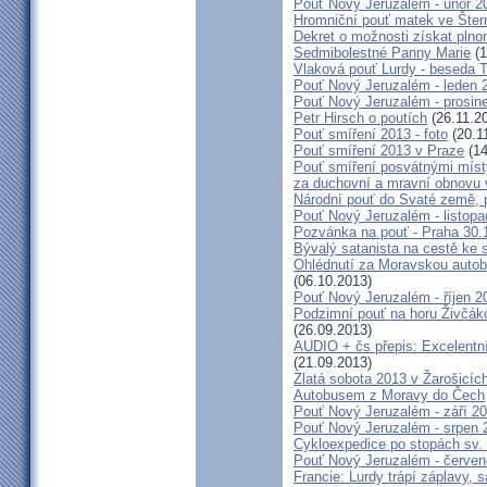
Pouť Nový Jeruzalém - únor 2
Hromniční pouť matek ve Šter
Dekret o možnosti získat plno
Sedmibolestné Panny Marie
(1
Vlaková pouť Lurdy - beseda 
Pouť Nový Jeruzalém - leden 
Pouť Nový Jeruzalém - prosin
Petr Hirsch o poutích
(26.11.2
Pouť smíření 2013 - foto
(20.1
Pouť smíření 2013 v Praze
(14
Pouť smíření posvátnými míst
za duchovní a mravní obnovu 
Národní pouť do Svaté země, p
Pouť Nový Jeruzalém - listop
Pozvánka na pouť - Praha 30.
Bývalý satanista na cestě ke 
Ohlédnutí za Moravskou autobu
(06.10.2013)
Pouť Nový Jeruzalém - říjen 2
Podzimní pouť na horu Živčáko
(26.09.2013)
AUDIO + čs přepis: Excelentní
(21.09.2013)
Zlatá sobota 2013 v Žarošicíc
Autobusem z Moravy do Čech
Pouť Nový Jeruzalém - září 2
Pouť Nový Jeruzalém - srpen 
Cykloexpedice po stopách sv. 
Pouť Nový Jeruzalém - červe
Francie: Lurdy trápí záplavy,