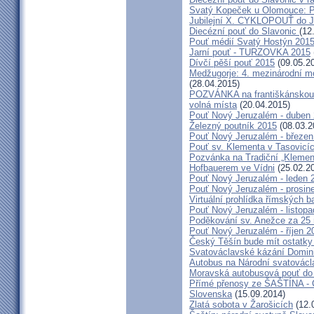
Svatý Kopeček u Olomouce: P
Jubilejní X. CYKLOPOUŤ do J
Diecézní pouť do Slavonic
(12
Pouť médií Svatý Hostýn 201
Jarní pouť - TURZOVKA 2015
Dívčí pěší pouť 2015
(09.05.2
Medžugorje: 4. mezinárodní mod
(28.04.2015)
POZVÁNKA na františkánskou po
volná místa
(20.04.2015)
Pouť Nový Jeruzalém - duben
Železný poutník 2015
(08.03.2
Pouť Nový Jeruzalém - březen
Pouť sv. Klementa v Tasovicí
Pozvánka na Tradiční „Kleme
Hofbauerem ve Vídni
(25.02.2
Pouť Nový Jeruzalém - leden 
Pouť Nový Jeruzalém - prosin
Virtuální prohlídka římských ba
Pouť Nový Jeruzalém - listop
Poděkování sv. Anežce za 25
Pouť Nový Jeruzalém - říjen 2
Český Těšín bude mít ostatky
Svatováclavské kázání Domini
Autobus na Národní svatovácl
Moravská autobusová pouť do
Přímé přenosy ze ŠAŠTÍNA - C
Slovenska
(15.09.2014)
Zlatá sobota v Žarošicích
(12.