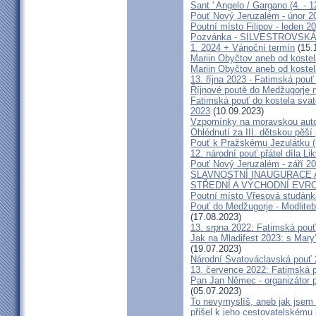
Sant ' Angelo / Gargano (4. - 1
Pouť Nový Jeruzalém - únor 2
Poutní místo Filipov - leden 2
Pozvánka - SILVESTROVSKÁ
1. 2024 + Vánoční termín
(15.
Mariin Obyčtov aneb od kostel
Mariin Obyčtov aneb od kostel
13. října 2023 - Fatimská pouť 
Říjnové poutě do Medžugorje 
Fatimská pouť do kostela svaté
2023
(10.09.2023)
Vzpomínky na moravskou auto
Ohlédnutí za III. dětskou pěší 
Pouť k Pražskému Jezulátku (
12. národní pouť přátel díla Li
Pouť Nový Jeruzalém - září 2
SLAVNOSTNÍ INAUGURACE 
STŘEDNÍ A VÝCHODNÍ EVR
Poutní místo Vřesová studánk
Pouť do Medžugorje - Modliteb
(17.08.2023)
13. srpna 2022: Fatimská pouť 
Jak na Mladifest 2023: s Ma
(19.07.2023)
Národní Svatováclavská pouť
13. července 2022: Fatimská po
Pan Jan Němec - organizátor po
(05.07.2023)
To nevymyslíš, aneb jak jsem 
přišel k jeho cestovatelskému