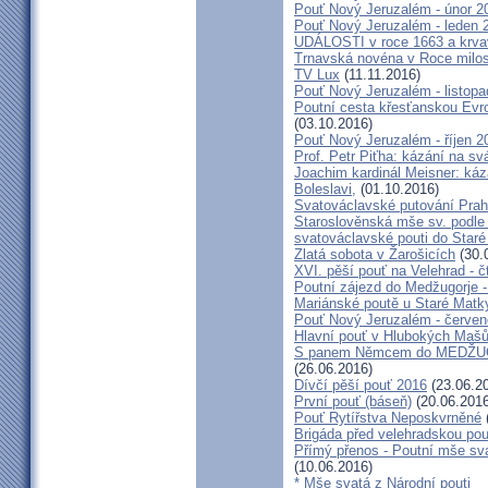
Pouť Nový Jeruzalém - únor 2
Pouť Nový Jeruzalém - leden 
UDÁLOSTI v roce 1663 a krva
Trnavská novéna v Roce milosr
TV Lux
(11.11.2016)
Pouť Nový Jeruzalém - listop
Poutní cesta křesťanskou Evro
(03.10.2016)
Pouť Nový Jeruzalém - říjen 2
Prof. Petr Piťha: kázání na s
Joachim kardinál Meisner: káz
Boleslavi,
(01.10.2016)
Svatováclavské putování Praho
Staroslověnská mše sv. podle t
svatováclavské pouti do Staré
Zlatá sobota v Žarošicích
(30.
XVI. pěší pouť na Velehrad - č
Poutní zájezd do Medžugorje -
Mariánské poutě u Staré Matk
Pouť Nový Jeruzalém - červe
Hlavní pouť v Hlubokých Maš
S panem Němcem do MEDŽUG
(26.06.2016)
Dívčí pěší pouť 2016
(23.06.2
První pouť (báseň)
(20.06.2016
Pouť Rytířstva Neposkvrněné
Brigáda před velehradskou pou
Přímý přenos - Poutní mše sva
(10.06.2016)
* Mše svatá z Národní pouti