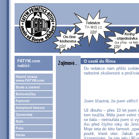
FATYM.com
O cestě do Říma
nabízí:
Do redakce nám přišlo svědec
radostné zkušenosti a prožívá
Hlavní strana
www.FATYM.com
Bude a zveme!
Bohoslužby
Jsem šťastná, že jsem věřící!
Farnosti
Adoptivní farnost
Už dlouho – přes 10 let jsem 
Zpravodaj
tom toužila. Měla jsem velmi s
se bála – netroufala jsem si vy
Bylo
Asi před čtyřmi roky do Jimr
Foto
Moje teta do této farnosti „sp
poutě, které otec Jakub po
Hesla
Vzpomínám, že nás jelo i 90 p