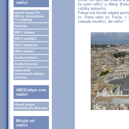
nabízí:
že jsem věřící a děkuji Bohu
zážitky poloviční.
Pokud má člověk nějaké pochyb
Hlavní strana TV-
MIS.cz (internetová
sv. Petra nebo sv. Pavla, v 
TV zdarma)
„nebude nevěřící, ale věřící.“
Novinky
MIS 1 zábava
MIS 2 vzdělání
MIS 3 publicist.
MIS 4 lokální
Audia hudební
Audia mluvená
Naše další
internetové televize
zdarma...
ABCD.fatym.com
nabízí:
Hlavní strana
vyhledávače Abeceda
Milujte se!
nabízí: