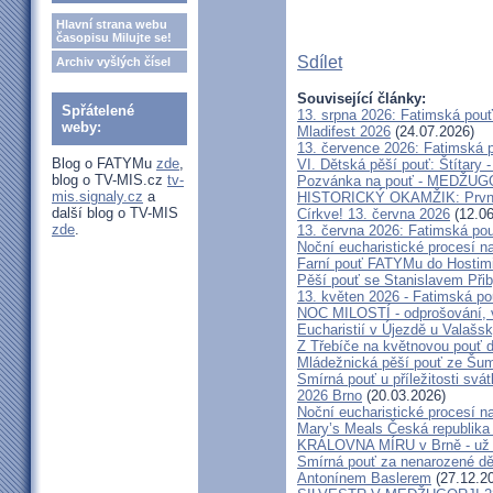
Hlavní strana webu
časopisu Milujte se!
Sdílet
Archiv vyšlých čísel
Související články:
Spřátelené
13. srpna 2026: Fatimská pou
weby:
Mladifest 2026
(24.07.2026)
13. července 2026: Fatimská 
Blog o FATYMu
zde
,
VI. Dětská pěší pouť: Štítary 
blog o TV-MIS.cz
tv-
Pozvánka na pouť - MEDŽUGOR
mis.signaly.cz
a
HISTORICKÝ OKAMŽIK: První c
další blog o TV-MIS
Církve! 13. června 2026
(12.06
zde
.
13. června 2026: Fatimská po
Noční eucharistické procesí n
Farní pouť FATYMu do Hostim
Pěší pouť se Stanislavem Při
13. květen 2026 - Fatimská p
NOC MILOSTÍ - odprošování, v
Eucharistií v Újezdě u Valašs
Z Třebíče na květnovou pouť 
Mládežnická pěší pouť ze Šu
Smírná pouť u příležitosti svá
2026 Brno
(20.03.2026)
Noční eucharistické procesí n
Mary’s Meals Česká republika
KRÁLOVNA MÍRU v Brně - už 
Smírná pouť za nenarozené dě
Antonínem Baslerem
(27.12.2