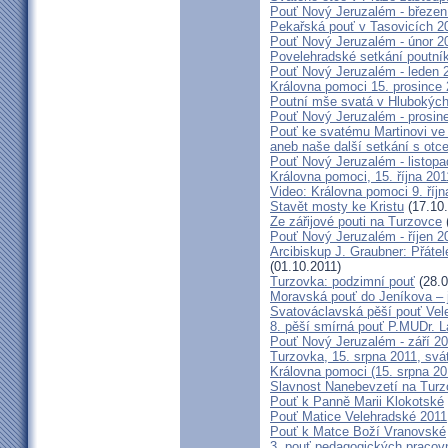
Pouť Nový Jeruzalém - březen
Pekařská pouť v Tasovicích 2
Pouť Nový Jeruzalém - únor 2
Povelehradské setkání poutní
Pouť Nový Jeruzalém - leden 
Královna pomoci 15. prosince 
Poutní mše svatá v Hlubokýc
Pouť Nový Jeruzalém - prosin
Pouť ke svatému Martinovi ve 
aneb naše další setkání s ot
Pouť Nový Jeruzalém - listopa
Královna pomoci, 15. října 20
Video: Královna pomoci 9. říjn
Stavět mosty ke Kristu
(17.10.
Ze zářijové pouti na Turzovce
Pouť Nový Jeruzalém - říjen 2
Arcibiskup J. Graubner: Přáte
(01.10.2011)
Turzovka: podzimní pouť
(28.0
Moravská pouť do Jeníkova – j
Svatováclavská pěší pouť Vel
8. pěší smírná pouť P.MUDr. 
Pouť Nový Jeruzalém - září 2
Turzovka, 15. srpna 2011, sv
Královna pomoci (15. srpna 2
Slavnost Nanebevzetí na Tur
Pouť k Panně Marii Klokotské
Pouť Matice Velehradské 2011
Pouť k Matce Boží Vranovské
3. pouť pedagogických praco