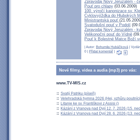
Zpravodaj Nový Jeruzalém - č
Pouť pro chlapy
(03.06.2009)
100. výročí kanonizace sv. K
Cyklovyjíždka do Hlubokých 
Ministrantská pouť
(21.05.2009
Svatodušní pouť v Podolí
(09.
Zpravodaj Nový Jeruzalém - k
Velikonoční pouť do Vídně
(09
Pouť k Bolestné Matce Boží v
| Autor:
Bohumila Hubáčková
| Vydán
0 |
Přidat komentář
|
Nové filmy, videa a audia (mp3) pro vás:
www.TV-MIS.cz
::
Svatý Patriku (píseň)
::
Velehradská hymna 2026 (Hej, vzhůru poutníci
::
Litanie ke sv. Františkovi z Assisi ()
::
Kázání z Vranova nad Dyjí 12. 7. 2026 (15. ne
::
Kázání z Vranova nad Dyjí 28. 6. 2026 (13. ne