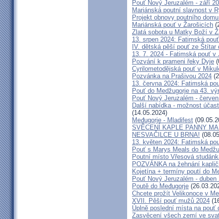
Pouť Nový Jeruzalém - září 2
Mariánská poutní slavnost v R
Projekt obnovy poutního domu
Mariánská pouť v Žarošicích
(
Zlatá sobota u Matky Boží v Ž
13. srpen 2024: Fatimská pouť 
IV. dětská pěší pouť ze Štítar
13. 7. 2024 - Fatimská pouť v J
Pozvání k prameni řeky Dyje
(
Cyrilometodějská pouť v Mikul
Pozvánka na Prašivou 2024
(2
13. června 2024: Fatimská pouť
Pouť do Medžugorje na 43. výro
Pouť Nový Jeruzalém - červen
Další nabídka - možnost účast
(14.05.2024)
Međugorje - Mladifest
(09.05.2
SVĚCENÍ KAPLE PANNY MAR
NESVAČILCE U BRNA!
(08.05
13. květen 2024: Fatimská pouť
Pouť s Marys Meals do Medžug
Poutní místo Vřesová studánk
POZVÁNKA na žehnání kapličk
Kojetína + termíny poutí do M
Pouť Nový Jeruzalém - duben
Poutě do Međugorje
(26.03.20
Chcete prožít Velikonoce v M
XVII. Pěší pouť mužů 2024
(16
Úplně poslední místa na po
Zasvěcení všech zemí ve svat