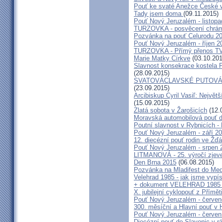
Pouť ke svaté Anežce České 
Tady jsem doma
(09.11.2015)
Pouť Nový Jeruzalém - listop
TURZOVKA - posvěcení chrám
Pozvánka na pouť Celurodu 2
Pouť Nový Jeruzalém - říjen 2
TURZOVKA - Přímý přenos TV
Marie Matky Církve
(03.10.201
Slavnost konsekrace kostela 
(28.09.2015)
SVATOVÁCLAVSKÉ PUTOVÁN
(23.09.2015)
Arcibiskup Cyril Vasiľ: Největš
(15.09.2015)
Zlatá sobota v Žarošicích
(12.
Moravská automobilová pouť 
Poutní slavnost v Rybnicích -
Pouť Nový Jeruzalém - září 2
12. diecézní pouť rodin ve Ž
Pouť Nový Jeruzalém - srpen 
LITMANOVÁ - 25. výročí zjeve
Den Brna 2015
(06.08.2015)
Pozvánka na Mladifest do Medž
Velehrad 1985 - jak jsme vypís
+ dokument VELEHRAD 1985 (P
X. jubilejní cyklopouť z Přímě
Pouť Nový Jeruzalém - červe
300. měsíční a Hlavní pouť 
Pouť Nový Jeruzalém - červen
Diecézní pouť do Slavonic v 