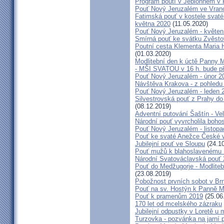
Program poutí v Jeblonném v 
Pouť Nový Jeruzalém ve Vran
Fatimská pouť v kostele svaté 
května 2020
(11.05.2020)
Pouť Nový Jeruzalém - květen
Smírná pouť ke svátku Zvěsto
Poutní cesta Klementa Maria 
(01.03.2020)
Modlitební den k úctě Panny M
- MŠI SVATOU v 16 h. bude p
Pouť Nový Jeruzalém - únor 2
Návštěva Krakova - z pohledu
Pouť Nový Jeruzalém - leden 
Silvestrovská pouť z Prahy do
(08.12.2019)
Adventní putování Šaštín - Ve
Národní pouť vyvrcholila boho
Pouť Nový Jeruzalém - listop
Pouť ke svaté Anežce České 
Jubilejní pouť ve Sloupu
(24.10
Pouť mužů k blahoslavenému
Národní Svatováclavská pouť
Pouť do Medžugorje - Modliteb
(23.08.2019)
Pobožnost prvních sobot v Brně
Pouť na sv. Hostýn k Panně Ma
Pouť k pramenům 2019
(25.06
170 let od mcelského zázraku
Jubilejní odpustky v Loretě u 
Turzovka - pozvánka na jarní p