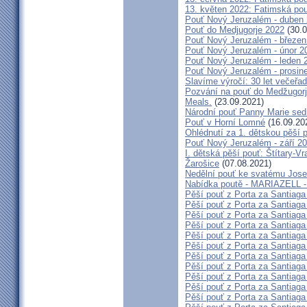
13. květen 2022: Fatimská pouť
Pouť Nový Jeruzalém - duben
Pouť do Medjugorje 2022
(30.0
Pouť Nový Jeruzalém - březen
Pouť Nový Jeruzalém - únor 2
Pouť Nový Jeruzalém - leden 
Pouť Nový Jeruzalém - prosin
Slavíme výročí: 30 let večeřad
Pozvání na pouť do Medžugorje
Meals.
(23.09.2021)
Národní pouť Panny Marie sed
Pouť v Horní Lomné
(16.09.20
Ohlédnutí za 1. dětskou pěší p
Pouť Nový Jeruzalém - září 2
I. dětská pěší pouť: Štítary-V
Žarošice
(07.08.2021)
Nedělní pouť ke svatému Jose
Nabídka poutě - MARIAZELL -
Pěší pouť z Porta za Santiaga
Pěší pouť z Porta za Santiaga
Pěší pouť z Porta za Santiaga
Pěší pouť z Porta za Santiaga
Pěší pouť z Porta za Santiaga
Pěší pouť z Porta za Santiaga
Pěší pouť z Porta za Santiaga
Pěší pouť z Porta za Santiaga
Pěší pouť z Porta za Santiaga
Pěší pouť z Porta za Santiaga
Pěší pouť z Porta za Santiaga