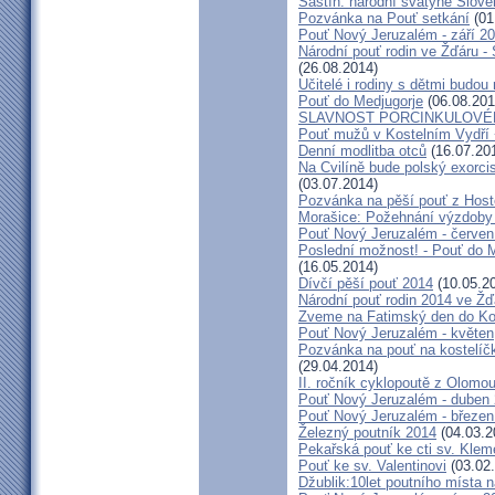
Šaštín: národní svatyně Slov
Pozvánka na Pouť setkání
(01
Pouť Nový Jeruzalém - září 2
Národní pouť rodin ve Žďáru -
(26.08.2014)
Učitelé i rodiny s dětmi budo
Pouť do Medjugorje
(06.08.201
SLAVNOST PORCINKULOVÉ
Pouť mužů v Kostelním Vydří 
Denní modlitba otců
(16.07.20
Na Cvilíně bude polský exorci
(03.07.2014)
Pozvánka na pěší pouť z Hos
Morašice: Požehnání výzdoby
Pouť Nový Jeruzalém - červen
Poslední možnost! - Pouť do M
(16.05.2014)
Dívčí pěší pouť 2014
(10.05.2
Národní pouť rodin 2014 ve Ž
Zveme na Fatimský den do Koc
Pouť Nový Jeruzalém - květen
Pozvánka na pouť na kostelíč
(29.04.2014)
II. ročník cyklopoutě z Olomo
Pouť Nový Jeruzalém - duben
Pouť Nový Jeruzalém - březen
Železný poutník 2014
(04.03.2
Pekařská pouť ke cti sv. Kle
Pouť ke sv. Valentinovi
(03.02
Džublik:10let poutního místa n