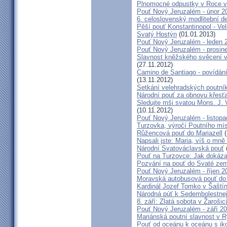
Plnomocné odpustky v Roce ví
Pouť Nový Jeruzalém - únor 2
6. celoslovenský modlitební d
Pěší pouť Konstantinopol - Ve
Svatý Hostýn
(01.01.2013)
Pouť Nový Jeruzalém - leden 
Pouť Nový Jeruzalém - prosin
Slavnost kněžského svěcení v 
(27.11.2012)
Camino de Santiago - povídání
(13.11.2012)
Setkání velehradských poutní
Národní pouť za obnovu křesť
Sledujte mši svatou Mons. J. 
(10.11.2012)
Pouť Nový Jeruzalém - listop
Turzovka, výročí Poutního mí
Růžencová pouť do Mariazell
(
Napsali jste: Maria, víš o mn
Národní Svatováclavská pouť
Pouť na Turzovce: Jak dokázat
Pozvání na pouť do Svaté ze
Pouť Nový Jeruzalém - říjen 2
Moravská autobusová pouť do
Kardinál Jozef Tomko v Šaští
Národná púť k Sedembolestne
8. září: Zlatá sobota v Žarošic
Pouť Nový Jeruzalém - září 2
Mariánská poutní slavnost v 
Pouť od oceánu k oceánu s i