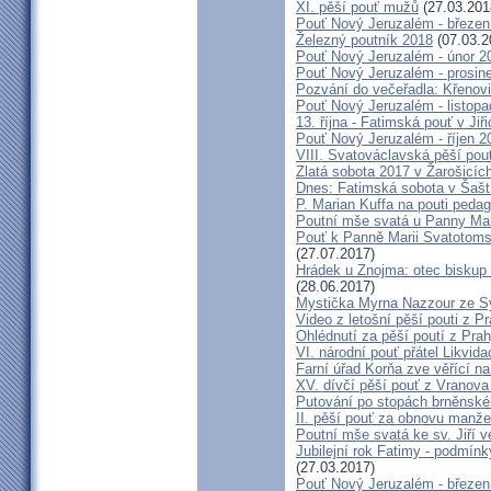
XI. pěší pouť mužů
(27.03.201
Pouť Nový Jeruzalém - březen
Železný poutník 2018
(07.03.2
Pouť Nový Jeruzalém - únor 2
Pouť Nový Jeruzalém - prosin
Pozvání do večeřadla: Křenovi
Pouť Nový Jeruzalém - listop
13. října - Fatimská pouť v Jiři
Pouť Nový Jeruzalém - říjen 2
VIII. Svatováclavská pěší pou
Zlatá sobota 2017 v Žarošicích 
Dnes: Fatimská sobota v Šašt
P. Marian Kuffa na pouti ped
Poutní mše svatá u Panny Mar
Pouť k Panně Marii Svatotoms
(27.07.2017)
Hrádek u Znojma: otec biskup
(28.06.2017)
Mystička Myrna Nazzour ze S
Video z letošní pěší pouti z P
Ohlédnutí za pěší poutí z Pra
VI. národní pouť přátel Likvida
Farní úřad Korňa zve věřící n
XV. dívčí pěší pouť z Vranova
Putování po stopách brněnské
II. pěší pouť za obnovu manžel
Poutní mše svatá ke sv. Jiří v
Jubilejní rok Fatimy - podmín
(27.03.2017)
Pouť Nový Jeruzalém - březen