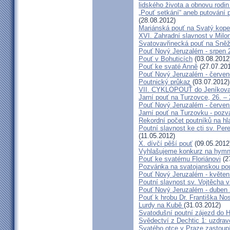
lidského života a obnovu rodin
„Pouť setkání“ aneb putování 
(28.08.2012)
Mariánská pouť na Svatý kope
XVI. Zahradní slavnost v Milo
Svatovavřinecká pouť na Sně
Pouť Nový Jeruzalém - srpen 
Pouť v Bohuticích
(03.08.2012
Pouť ke svaté Anně
(27.07.20
Pouť Nový Jeruzalém - červe
Poutnický průkaz
(03.07.2012)
VII. CYKLOPOUŤ do Jeníkov
Jarní pouť na Turzovce, 26. –
Pouť Nový Jeruzalém - červen
Jarní pouť na Turzovku - poz
Rekordní počet poutníků na hl
Poutní slavnost ke cti sv. Pe
(11.05.2012)
X. dívčí pěší pouť
(09.05.2012
Vyhlašujeme konkurz na hymn
Pouť ke svatému Floriánovi
(2
Pozvánka na svatojanskou pou
Pouť Nový Jeruzalém - květen
Poutní slavnost sv. Vojtěcha 
Pouť Nový Jeruzalém - duben
Pouť k hrobu Dr. Františka No
Lurdy na Kubě
(31.03.2012)
Svatodušní poutní zájezd do 
Svědectví z Dechtic 1: uzdrave
Svatého otce v Praze zastoup