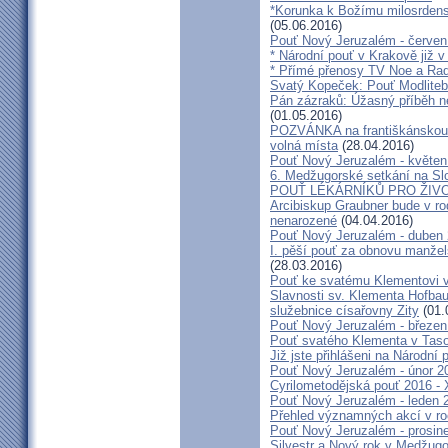
*Korunka k Božímu milosrdenst
(05.06.2016)
Pouť Nový Jeruzalém - červen
* Národní pouť v Krakově již v
* Přímé přenosy TV Noe a Rad
Svatý Kopeček: Pouť Modliteb
Pán zázraků: Úžasný příběh n
(01.05.2016)
POZVÁNKA na františkánskou po
volná místa
(28.04.2016)
Pouť Nový Jeruzalém - květen
6. Medžugorské setkání na Sl
POUŤ LÉKÁRNÍKŮ PRO ŽIVO
Arcibiskup Graubner bude v rod
nenarozené
(04.04.2016)
Pouť Nový Jeruzalém - duben
I. pěší pouť za obnovu manžels
(28.03.2016)
Pouť ke svatému Klementovi v
Slavnosti sv. Klementa Hofbau
služebnice císařovny Zity
(01.
Pouť Nový Jeruzalém - březen
Pouť svatého Klementa v Taso
Již jste přihlášeni na Národní
Pouť Nový Jeruzalém - únor 2
Cyrilometodějská pouť 2016 -
Pouť Nový Jeruzalém - leden 
Přehled významných akcí v r
Pouť Nový Jeruzalém - prosin
Silvestr a Nový rok v Medžugo