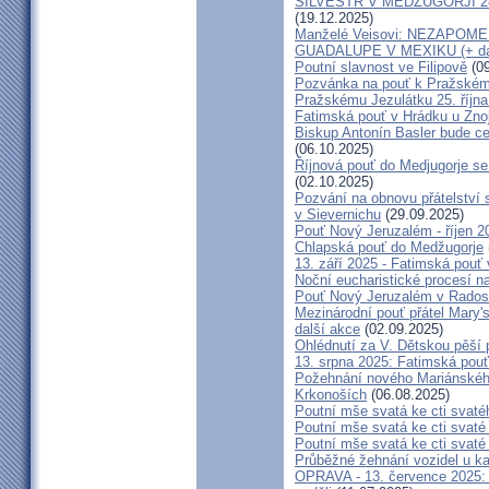
SILVESTR V MEDŽUGORJI 28. 1
(19.12.2025)
Manželé Veisovi: NEZAPO
GUADALUPE V MEXIKU (+ dal
Poutní slavnost ve Filipově
(09
Pozvánka na pouť k Pražském
Pražskému Jezulátku 25. říjn
Fatimská pouť v Hrádku u Znoj
Biskup Antonín Basler bude ce
(06.10.2025)
Říjnová pouť do Medjugorje se
(02.10.2025)
Pozvání na obnovu přátelství 
v Sievernichu
(29.09.2025)
Pouť Nový Jeruzalém - říjen 2
Chlapská pouť do Medžugorje
13. září 2025 - Fatimská pouť
Noční eucharistické procesí n
Pouť Nový Jeruzalém v Radost
Mezinárodní pouť přátel Mary'
další akce
(02.09.2025)
Ohlédnutí za V. Dětskou pěší 
13. srpna 2025: Fatimská pou
Požehnání nového Mariánského 
Krkonoších
(06.08.2025)
Poutní mše svatá ke cti svaté
Poutní mše svatá ke cti svat
Poutní mše svatá ke cti svat
Průběžné žehnání vozidel u ka
OPRAVA - 13. července 2025: 