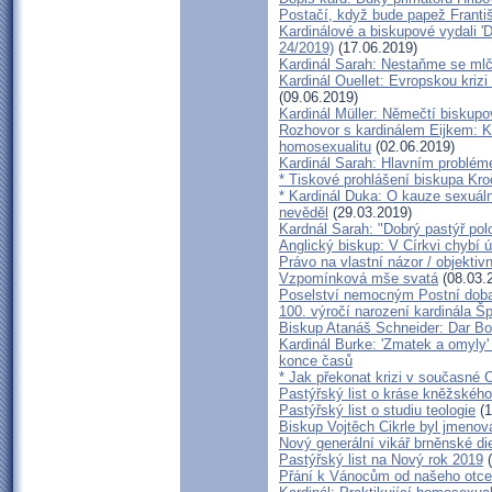
Postačí, když bude papež Franti
Kardinálové a biskupové vydali 'De
24/2019)
(17.06.2019)
Kardinál Sarah: Nestaňme se mlč
Kardinál Ouellet: Evropskou kriz
(09.06.2019)
Kardinál Müller: Němečtí biskupo
Rozhovor s kardinálem Eijkem: Ka
homosexualitu
(02.06.2019)
Kardinál Sarah: Hlavním problém
* Tiskové prohlášení biskupa Kro
* Kardinál Duka: O kauze sexuál
nevěděl
(29.03.2019)
Kardnál Sarah: "Dobrý pastýř polo
Anglický biskup: V Církvi chybí ú
Právo na vlastní názor / objektiv
Vzpomínková mše svatá
(08.03.
Poselství nemocným Postní doba
100. výročí narození kardinála Šp
Biskup Atanáš Schneider: Dar Bo
Kardinál Burke: 'Zmatek a omyly'
konce časů
* Jak překonat krizi v současné C
Pastýřský list o kráse kněžského
Pastýřský list o studiu teologie
(1
Biskup Vojtěch Cikrle byl jmenov
Nový generální vikář brněnské d
Pastýřský list na Nový rok 2019
(
Přání k Vánocům od našeho otce