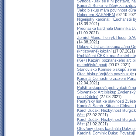
Synoda - Jak se k ní postavit, nak
Kardinál Burke: vděčný za uzdra
'Jako biskup mám povinnost důraz
Robertem SARAHEM
(02.10.202
Nigerijský kardinál: "Eucharistii
(18.09.2021)
Přednáška kardinála Dominika D
(11.09.2021)
Zemřel Mons. Henryk Hoser, SAC -
(14.08.2021)
Děkovný list arcibiskupa Jána 
(kritizované) kázání
(17.07.2021)
Prohlášení ČBK k manželství ste
(Ke+) Kázání poznaňského arcibi
metodějské pouti
(09.07.2021)
Stanovisko Komise biskupů zemí 
Otec biskup Vojtěch povzbuzuje
(
Kardinál Comastri o zrazení Pá
(22.04.2021)
Polští biskupové proti vakcíně na
Slovensko: Arcibiskup Zvolenský
neudržitelné
(27.03.2021)
Pastýřský list ke slavnosti Zvěs
Kardinál Sarah: Situace Církve - 
Karol Dučák: Nezbytnost liturgic
část
(23.02.2021)
Karol Dučák: Nezbytnost liturgic
část
(21.02.2021)
Otevřený dopis kardinála Duky pr
Kardinál Dominik Duka: Považuji 