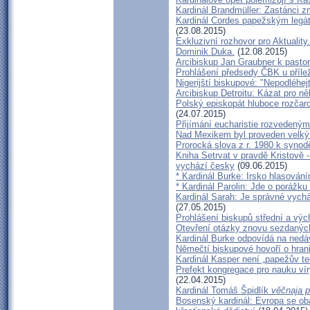
Kardinál Brandmüller: Zastánci z
Kardinál Cordes papežským legá
(23.08.2015)
Exkluzivní rozhovor pro Aktuality
Dominik Duka.
(12.08.2015)
Arcibiskup Jan Graubner k pasto
Prohlášení předsedy ČBK u přílež
Nigerijští biskupové: "Nepodléhe
Arcibiskup Detroitu: Kázat pro ně
Polský episkopát hluboce rozčaro
(24.07.2015)
Přijímání eucharistie rozvedenými
Nad Mexikem byl proveden velký
Prorocká slova z r. 1980 k synod
Kniha Setrvat v pravdě Kristově -
vychází česky
(09.06.2015)
* Kardinál Burke: Irsko hlasován
* Kardinál Parolin: Jde o porážku 
Kardinál Sarah: Je správné vychá
(27.05.2015)
Prohlášení biskupů střední a výc
Otevření otázky znovu sezdanýc
Kardinál Burke odpovídá na nedáv
Němečtí biskupové hovoří o hran
Kardinál Kasper není „papežův te
Prefekt kongregace pro nauku vír
(22.04.2015)
Kardinál Tomáš Špidlík
věčnaja 
Bosenský kardinál: Evropa se ob