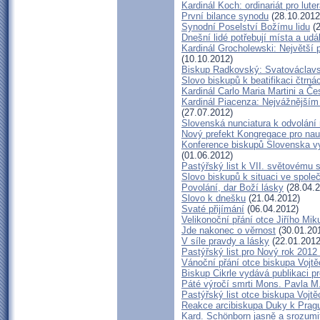
Kardinál Koch: ordinariát pro lute
První bilance synodu
(28.10.2012
Synodní Poselství Božímu lidu
(2
Dnešní lidé potřebují místa a udá
Kardinál Grocholewski: Největší
(10.10.2012)
Biskup Radkovský: Svatováclavské
Slovo biskupů k beatifikaci čtrn
Kardinál Carlo Maria Martini a Če
Kardinál Piacenza: Nejvážnějším
(27.07.2012)
Slovenská nunciatura k odvolán
Nový prefekt Kongregace pro nau
Konference biskupů Slovenska v
(01.06.2012)
Pastýřský list k VII. světovému s
Slovo biskupů k situaci ve společ
Povolání, dar Boží lásky
(28.04.2
Slovo k dnešku
(21.04.2012)
Svaté přijímání
(06.04.2012)
Velikonoční přání otce Jiřího Mik
Jde nakonec o věrnost
(30.01.20
V síle pravdy a lásky
(22.01.2012
Pastýřský list pro Nový rok 2012
Vánoční přání otce biskupa Vojt
Biskup Cikrle vydává publikaci 
Páté výročí smrti Mons. Pavla M.
Pastýřský list otce biskupa Vojt
Reakce arcibiskupa Duky k Prag
Kard. Schönborn jasně a srozumit