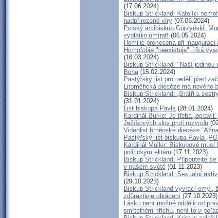
(17.06.2024)
Biskup Strickland: Katolíci nemo
nadpřirozené víry
(07.05.2024)
Polský arcibiskup Górzyński: Mod
vyplatilo umírat!
(06.05.2024)
Homilie pronesena při inauguraci
Homofobie "neexistuje", říká vys
(16.03.2024)
Biskup Strickland: "Naší jedinou 
Boha
(15.02.2024)
Pastýřský list pro neděli před z
Litoměřická diecéze má nového 
Biskup Strickland: „Bratři a sestr
(31.01.2024)
List biskupa Pavla
(28.01.2024)
Kardinál Burke: Je třeba „opravi
Ježíšových slov proti rozvodu
(02
Videolist brněnské diecéze "Ažn
Pastýřský list biskupa Pavla
Kardinál Müller: Biskupové musí 
politickým elitám
(17.11.2023)
Biskup Strickland: Připoutejte s
v našem světě
(01.11.2023)
Biskup Strickland: Sexuální akti
(29.10.2023)
Biskup Strickland vyvrací omyl, ž
zdůrazňuje obrácení
(27.10.2023)
Lásku není možné oddělit od prav
smrtelném hříchu, není to v pořá
Biskup Strickland: Kristus založi