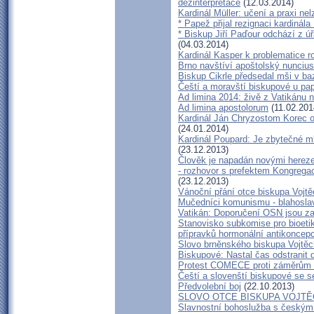
dezinterpretace
(12.03.2014)
Kardinál Müller: učení a praxi ne
* Papež přijal rezignaci kardinál
* Biskup Jiří Paďour odchází z ú
(04.03.2014)
Kardinál Kasper k problematice
Brno navštíví apoštolský nunci
Biskup Cikrle předsedal mši v baz
Čeští a moravští biskupové u pa
Ad limina 2014: živě z Vatikánu
Ad limina apostolorum
(11.02.201
Kardinál Ján Chryzostom Korec o
(24.01.2014)
Kardinál Poupard: Je zbytečné mlu
(23.12.2013)
Člověk je napadán novými herez
- rozhovor s prefektem Kongrega
(23.12.2013)
Vánoční přání otce biskupa Vojtě
Mučedníci komunismu - blahosla
Vatikán: Doporučení OSN jsou z
Stanovisko subkomise pro bioetik
přípravků hormonální antikonce
Slovo brněnského biskupa Vojtěc
Biskupové: Nastal čas odstranit 
Protest COMECE proti záměrům
Čeští a slovenští biskupové se s
Předvolební boj
(22.10.2013)
SLOVO OTCE BISKUPA VOJTĚ
Slavnostní bohoslužba s českým