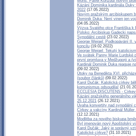
Mons. Pavel Konzbul novým bis
Kázání Dominika kardinála Duky v 
2022
(17.05.2022)
Novým pražským arcibiskupem by
Dominik Duka: Není vinen jen voják
(04.05.2022)
Výzva Svatého otce Františka k 
Polsko: Arcibiskup Gadecki napsa
Synodální cestě
(23.02.2022)
George Weigel: Podkopávání II. v
koncilu
(19.02.2022)
George Weigel: Tekutý katolici
Ve svátek Panny Marie Lurdské př
první promluva v Medžugorji a (v
Kardinál Dominik Duka reaguje n
(09.02.2022)
Útoky na Benedikta XVI. přicháze
(soubor článků)
(09.02.2022)
Karol Dučák: Katolická církev bě
komunismus odsoudila!
(21.01.20
ECCLESIA DISCUTENS - Církev d
Kázání pražského generálního vik
25.12.2021
(26.12.2021)
Úvaha konvertity nad synodální 
Církev a vakcíny Kardinál Müller
(12.12.2021)
Modlitba za nového biskupa brně
Byl jmenován nový Apoštolský vi
Karol Dučák: Jaký je správný vz
Katolické církve?
(31.10.2021)