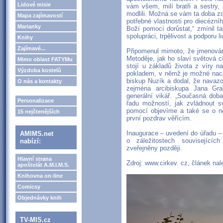
Lidové misie
vám všem, milí bratři a sestry,
modlili. Možná se vám ta doba zdá
Mapa zajímavostí
potřebné vlastnosti pro diecézní
Marianky
Boží pomocí dorůstat,“ zmínil 
spolupráci, trpělivost a podporu l
Knihy
Zajímavé...
Připomenul mimoto, že jmenování
Metoděje, jak ho slaví světová cí
Mimo oblast FATYMu
stojí u základů života z víry n
Výzdoba kostelů
pokladem, v němž je možné nachá
biskup Nuzík a dodal, že navazo
O nás a kontakty
zejména arcibiskupa Jana Gra
generální vikář. „Současná dob
Personalizace
řadu možností, jak zvládnout sv
pomocí objevíme a také se o ně
15 nejčtenějších
první pozdrav věřícím.
Inaugurace – uvedení do úřadu – 
AMIMS.net
o záležitostech související
nabízí:
zveřejněny později.
Hlavní strana
Zdroj: www.cirkev. cz, článek na
apoštolát A.M.I.M.S.
Knihovna on-line
Comicsy
Objednávky knih
TV-MIS.cz