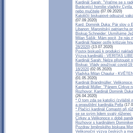
Kardinál Sarah: "Vraťme se s rado
Burácející homilie vladyky Cyrila
nebo mučitele
(07.09.2020)
Katoličtí biskupové odsuzují vakc
(07.09.2020)
Kard. Dominik Duka: Pár slov o E
Libanon: Maronitský patriarcha p
Biskup Schneider: Usmiřujme Ježí
Milan Šášik: Mám pocit, že nás 
Kardinál Napier ostře kritizuje hn
28/2020)
(13.07.2020)
Postoj biskupů k produkci naklada
Výzva kardinálů - VERITAS LIB
Kardinál Sarah: Nelze přistoupit 
Biskup: Vlády používají covid-19
18/2020
(02.05.2020)
Vladyka Milan Chautur - KVĚTEN
(01.05.2020)
Kardinál Brandmüller: Velikonoc
Kardinál Müller: "Pánem Církve ne
Rozhovor: Kardinál Dominik Duk
(26.04.2020)
* O tom zda se katolíci (zvláště
a propuštění kardinála Pella
(17.0
* Plačící kardinál Comastri při r
se se svým lidem svatý růženec
Církev a Velikonoce v době pand
Rozhovor s kardinálem Dominik
Pozdrav brněnského biskupa Mon
Velikonoční výzva českých a mo