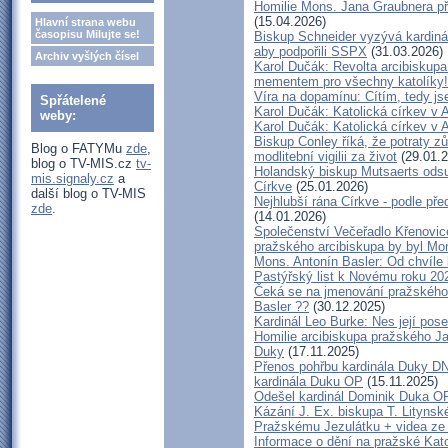
Homilie Mons. Jana Graubnera př
(15.04.2026)
Hlavní strana webu
časopisu Milujte se!
Biskup Schneider vyzývá kardiná
aby podpořili SSPX
(31.03.2026)
Archiv vyšlých čísel
Karol Dučák: Revolta arcibiskupa
mementem pro všechny katolíky!
Víra na dopamínu: Cítím, tedy j
Spřátelené
Karol Dučák: Katolická církev v Af
weby:
Karol Dučák: Katolická církev v Af
Biskup Conley říká, že potraty z
Blog o FATYMu
zde
,
modlitební vigilii za život
(29.01.2
blog o TV-MIS.cz
tv-
Holandský biskup Mutsaerts odsuzu
mis.signaly.cz
a
Církve
(25.01.2026)
další blog o TV-MIS
Nejhlubší rána Církve - podle př
zde
.
(14.01.2026)
Společenství Večeřadlo Křenovi
pražského arcibiskupa by byl Mo
Mons. Antonín Basler: Od chvíle k
Pastýřský list k Novému roku 20
Čeká se na jmenování pražského 
Basler ??
(30.12.2025)
Kardinál Leo Burke: Nes její pose
Homilie arcibiskupa pražského Ja
Duky
(17.11.2025)
Přenos pohřbu kardinála Duky D
kardinála Duku OP
(15.11.2025)
Odešel kardinál Dominik Duka OP
Kázání J. Ex. biskupa T. Litynsk
Pražskému Jezulátku + videa ze 
Informace o dění na pražské Kato