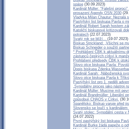
spáse
(30.09.2023)
Kardinál Müller: "Falešní proroci
prosazení Agendy OSN 2030
(29.
Vladyka Milan Chautur: Nezralá 
Pastýřský list biskupa Pavla o m
Kardinál Robert Sarah hostem zář
Katoličtí biskupové kritizovali do
potratech
(22.07.2023)
Svatý rok se blíží...
(19.07.2023)
Biskup Strickland: „Všichni se mu
Biskup Schneider o soužití part
* Prohlášení ČBK k aktuálnímu dě
zástupců českých církví k manže
Prohlášení předsedy ČBK k útoků
Slovo otce biskupa Pavla: Povol
Dopis biskupa Zdenka Wasserbau
Kardinál Sarah: „Náboženská sv
Slovo otce biskupa Pavla k Tříkr
Pastýřský list pro 1. neděli adve
„Synodálny proces jako nástroj 
Kardinál Müller: Musíme mít pevn
Kardinál Brandmüller: Liberální p
způsobují CHAOS v Církvi.
(30.1
Španělsko: Biskup varuje před ji
Slovensko se loučí s kardinále
Svatý stolec: Synodální cesta v 
(24.07.2022)
První pastýřský list biskupa Pavl
Kardinál Burke žádá papeže o o