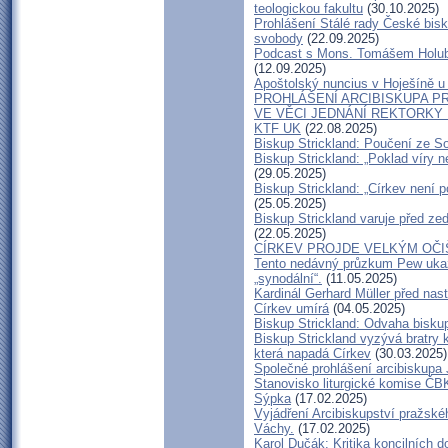
teologickou fakultu
(30.10.2025)
Prohlášení Stálé rady České bis
svobody
(22.09.2025)
Podcast s Mons. Tomášem Holub
(12.09.2025)
Apoštolský nuncius v Hoješíně u
PROHLÁŠENÍ ARCIBISKUPA P
VE VĚCI JEDNÁNÍ REKTORKY Pr
KTF UK
(22.08.2025)
Biskup Strickland: Poučení ze 
Biskup Strickland: „Poklad víry 
(29.05.2025)
Biskup Strickland: „Církev není p
(25.05.2025)
Biskup Strickland varuje před zed
(22.05.2025)
CÍRKEV PROJDE VELKÝM OČI
Tento nedávný průzkum Pew ukaz
„synodální“.
(11.05.2025)
Kardinál Gerhard Müller před nas
Církev umírá
(04.05.2025)
Biskup Strickland: Odvaha bisku
Biskup Strickland vyzývá bratry k
která napadá Církev
(30.03.2025)
Společné prohlášení arcibiskupa
Stanovisko liturgické komise ČB
Sýpka
(17.02.2025)
Vyjádření Arcibiskupství pražsk
Váchy.
(17.02.2025)
Karol Dučák: Kritika koncilních 