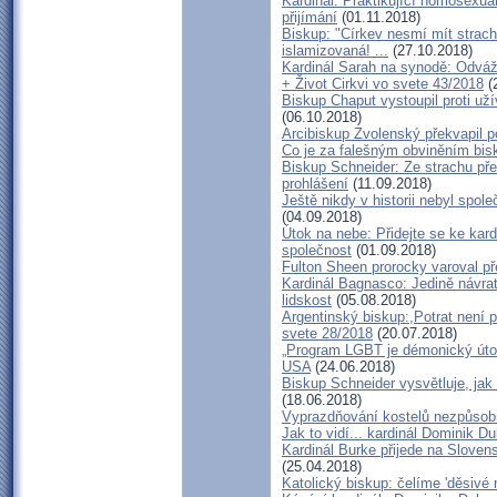
Kardinál: Praktikující homosexual
přijímání
(01.11.2018)
Biskup: "Církev nesmí mít strach
islamizovaná! ...
(27.10.2018)
Kardinál Sarah na synodě: Odvážn
+ Život Cirkvi vo svete 43/2018
(
Biskup Chaput vystoupil proti u
(06.10.2018)
Arcibiskup Zvolenský překvapil po
Co je za falešným obviněním bis
Biskup Schneider: Ze strachu pře
prohlášení
(11.09.2018)
Ještě nikdy v historii nebyl spol
(04.09.2018)
Útok na nebe: Přidejte se ke kard
společnost
(01.09.2018)
Fulton Sheen prorocky varoval pře
Kardinál Bagnasco: Jedině návra
lidskost
(05.08.2018)
Argentinský biskup:,Potrat není pr
svete 28/2018
(20.07.2018)
„Program LGBT je démonický útok 
USA
(24.06.2018)
Biskup Schneider vysvětluje, jak
(18.06.2018)
Vyprazdňování kostelů nezpůsobi
Jak to vidí... kardinál Dominik D
Kardinál Burke přijede na Sloven
(25.04.2018)
Katolický biskup: čelíme 'děsivé