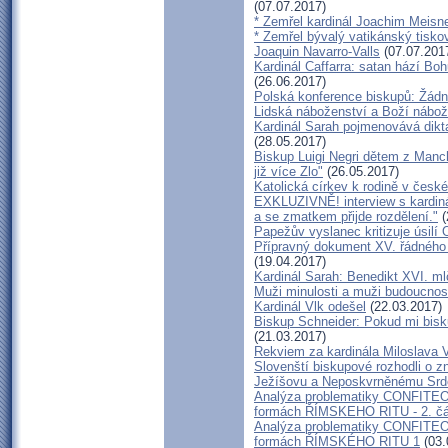
(07.07.2017)
* Zemřel kardinál Joachim Meisn
* Zemřel bývalý vatikánský tisko
Joaquin Navarro-Valls
(07.07.201
Kardinál Caffarra: satan hází Bohu
(26.06.2017)
Polská konference biskupů: Žádn
Lidská náboženství a Boží nábož
Kardinál Sarah pojmenovává dikta
(28.05.2017)
Biskup Luigi Negri dětem z Manch
již více Zlo"
(26.05.2017)
Katolická církev k rodině v české
EXKLUZIVNĚ! interview s kardin
a se zmatkem přijde rozdělení."
(
Papežův vyslanec kritizuje úsilí
Přípravný dokument XV. řádného
(19.04.2017)
Kardinál Sarah: Benedikt XVI. m
Muži minulosti a muži budoucnost
Kardinál Vlk odešel
(22.03.2017)
Biskup Schneider: Pokud mi bisk
(21.03.2017)
Rekviem za kardinála Miloslava 
Slovenští biskupové rozhodli o 
Ježíšovu a Neposkvrněnému Srdc
Analýza problematiky CONFIT
formách ŘÍMSKEHO RITU - 2. čá
Analýza problematiky CONFIT
formách ŘÍMSKÉHO RITU 1
(03.