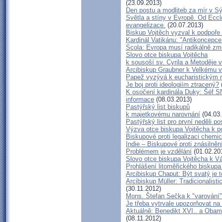
(23.09.2013)
Den postu a modliteb za mír v Sýr
Světla a stíny v Evropě. Od Eccl
evangelizace.
(20.07.2013)
Biskup Vojtěch vyzval k podpoře 
Kardinál Vatikánu: "Antikoncepce
Scola: Evropa musí radikálně změ
Slovo otce biskupa Vojtěcha
k sousoší sv. Cyrila a Metoděje 
Arcibiskup Graubner k Velkému v
Papež vyzývá k eucharistickým 
Je boj proti ideologiím ztracený?
K osočení kardinála Duky: Šéf SN
informace
(08.03.2013)
Pastýřský list biskupů
k majetkovému narovnání
(04.03
Pastýřský list pro první neděli po
Výzva otce biskupa Vojtěcha k p
Biskupové proti legalizaci chemi
Indie – Biskupové proti znásilně
Problémem je vzdělání
(01.02.20
Slovo otce biskupa Vojtěcha k 
Prohlášení litoměřického biskup
Arcibiskup Chaput: Být svatý je t
Arcibiskup Müller: Tradicionalist
(30.11.2012)
Mons. Štefan Sečka k "varování"
Je třeba vytrvale upozorňovat n
Aktuálně: Benedikt XVI.. a Obam
(08.11.2012)