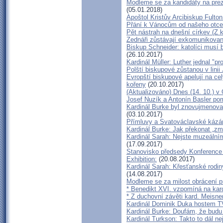
Modleme se za kandidáty na prezi
(05.01.2018)
Apoštol Kristův Arcibiskup Fulton
Přání k Vánocům od našeho otce
Pět nástrah na dnešní církev (Z k
Zednáři zůstávají exkomunikovaní,
Biskup Schneider: katolíci musí b
(26.10.2017)
Kardinál Müller: Luther jednal "p
Polští biskupové zůstanou v linii
Evropští biskupové apelují na ce
kořeny
(20.10.2017)
(Aktualizováno) Dnes (14. 10.) v
Josef Nuzík a Antonín Basler p
Kardinál Burke byl znovujmenova
(03.10.2017)
Přímluvy a Svatováclavské kázán
Kardinál Burke: Jak překonat „zm
Kardinál Sarah: Nejste muzeálními
(17.09.2017)
Stanovisko předsedy Konference
Exhibition:
(20.08.2017)
Kardinál Sarah: Křesťanské rodin
(14.08.2017)
Modleme se za milost obrácení p
* Benedikt XVI. vzpomíná na kar
* Z duchovní závěti kard. Meisne
Kardinál Dominik Duka hostem T
Kardinál Burke: Doufám, že budu m
Kardinál Turkson: Takto to dál ne