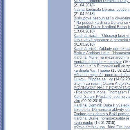
Kázání kardinála Dominika Duky -
(21.04.2018)
Návrat kardinála Berana: Louče
(21.04.2018)
Biskupové nesouhlasí s divadelní
* Na počest kardinála Berana se 
* Dominik Duka: Kardinál Beran j
(13.04.2018)
Kardinál Sarah: "Odsuzuji krizi 
Úsvit velké apostaze a prorocká
(01.03.2018)
Kardinál Erdö: Základy demokraci
Biskup Andreas Laun: "Homosexu
Kardinál Müller na mezinárodním s
Veritatis splendor + rozhovor
(16.
Konec iluzí o Evropské unii ve z
kardinála Van Thuâna
(15.02.201
Všechno nejlepší, pane kardinále 
Dukovi. Připojte se i vy
(14.02.20
Stojím za naším Otcem Arcibis
POVINNOST HÁJIT POSVÁTNO
- Rozhovor s Mons. Thomasem 
Kard. Sarah: Křesťané jsou nejví
víru
(09.02.2018)
Kardinál Dominik Duka k výsledk
Exorcista: Démonické aktivity dr
Zvolme prezidenta s Boží pomocí
Kardinál Burke: homosexualita je
svou nauku
(18.01.2018)
Výzva arcibiskupa. Jana Graubn