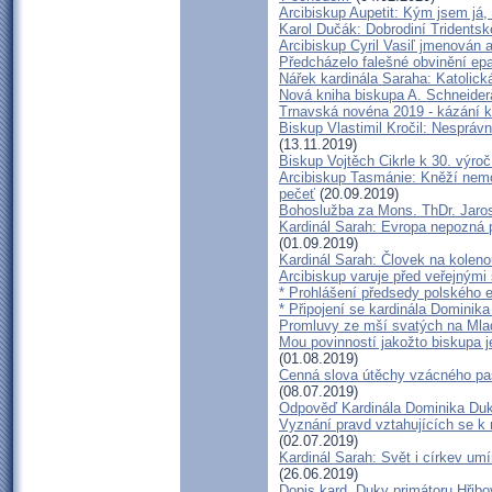
Arcibiskup Aupetit: Kým jsem já,
Karol Dučák: Dobrodiní Tridentsk
Arcibiskup Cyril Vasiľ jmenován 
Předcházelo falešné obvinění ep
Nářek kardinála Saraha: Katolická
Nová kniha biskupa A. Schneidera
Trnavská novéna 2019 - kázání 
Biskup Vlastimil Kročil: Nespráv
(13.11.2019)
Biskup Vojtěch Cikrle k 30. výro
Arcibiskup Tasmánie: Kněží nemo
pečeť
(20.09.2019)
Bohoslužba za Mons. ThDr. Jaros
Kardinál Sarah: Evropa nepozná p
(01.09.2019)
Kardinál Sarah: Človek na koleno
Arcibiskup varuje před veřejnými
* Prohlášení předsedy polského 
* Připojení se kardinála Dominik
Promluvy ze mší svatých na Mlad
Mou povinností jakožto biskupa 
(01.08.2019)
Cenná slova útěchy vzácného pas
(08.07.2019)
Odpověď Kardinála Dominika Duk
Vyznání pravd vztahujících se k 
(02.07.2019)
Kardinál Sarah: Svět i církev umí
(26.06.2019)
Dopis kard. Duky primátoru Hřib