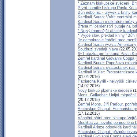
* Záznam biskupské svěcení: Brn
První homilie biskupa Pavla Kon
Bůh nebo nic - úryvek z knihy ka
Kardinál Sarah: Vrátit centrální mí
Kardinál Sarah o diktatuře hrůzy
Brána milosrdenství putuje na lo
* Nejvýznamnější africký kardiná
* Vyjde slov. překlad knihy "Bůh 
Je demokracie 'totální moc menši
Kardinál Sarah vyzval Američany
Soudruzi zvedají hlavu
(22.05.20
6+1 otázka pro biskupa Pavla Ko
Zemřel kardinál Giovanni Coppa
(
Kardinál Burke: Papežova exhort
Kardinál Sarah: svatostánek nás 
Kardinál Müller: Protestantizace 
(01.04.2016)
Patriarcha Kyrill - nejvyšší círke
(14.02.2016)
Nový biskup plzeňské diecéze
(1
Mons. Gallagher: Unijní migrační 
(20.12.2015)
Zemřel Mons. Jiří Paďour, pohře
Arcibiskup Chaput: Eucharistie p
(17.12.2015)
Vánoční přání otce biskupa Vojt
Modlitba za nového pomocného 
Kardinál Arinze odpovídá kardiná
Arcibiskup Chaput: přizpůsobivos
Kardinál Giovanni Coppa slaví d