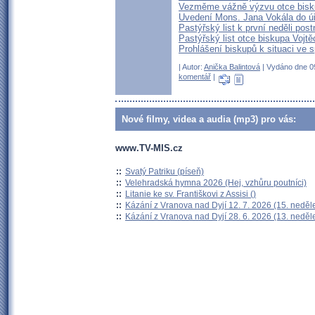
Vezměme vážně výzvu otce bisk
Uvedení Mons. Jana Vokála do ú
Pastýřský list k první neděli post
Pastýřský list otce biskupa Vojt
Prohlášení biskupů k situaci ve s
| Autor:
Anička Balintová
| Vydáno dne 09
komentář
|
Nové filmy, videa a audia (mp3) pro vás:
www.TV-MIS.cz
::
Svatý Patriku (píseň)
::
Velehradská hymna 2026 (Hej, vzhůru poutníci)
::
Litanie ke sv. Františkovi z Assisi ()
::
Kázání z Vranova nad Dyjí 12. 7. 2026 (15. neděl
::
Kázání z Vranova nad Dyjí 28. 6. 2026 (13. neděl