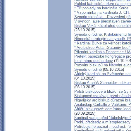
Pohled katolické církve na imigra
* Tři pohledy na kardinála Korce
* Vzpomínka na kardinála J. CH. 
Synoda skončila... Rozvedení přiš
V synodní aule představen závě
Biskup Vokál kázal před generá
(23.10.2015)
Synoda o rodině: K dokumentu In
Německá strategie na synodě: Pře
* Kardinál Burke za věrnost kato
* Arcibiskup Peta: ,Satanův kouř' 
Přiznání kardinála Danneelse / Ma
Prefekt papežské kongregace pro
totalitnímu duchu doby
(11.10.20
Pozvání biskupů na Národní euch
Synodu o rodině
(05.10.2015)
Africký kardinál na Světovém set
(04.10.2015)
Biskup Atanáš Schneider - doku
(03.10.2015)
Polští biskupové a blížící se Sy
Biskupové svolávají první národn
Nigerijský arcibiskup důrazně brá
Arcibiskup Carballo z Vatikánu: P
Afričtí biskupové: odmítáme ideo
(20.09.2015)
Kardinál varuje před 'ďábelským 
Prohl. předsedy a místopředsedy
Potřebujeme poznat moudrost, ře
Kardinálové opět polemizují s Ka