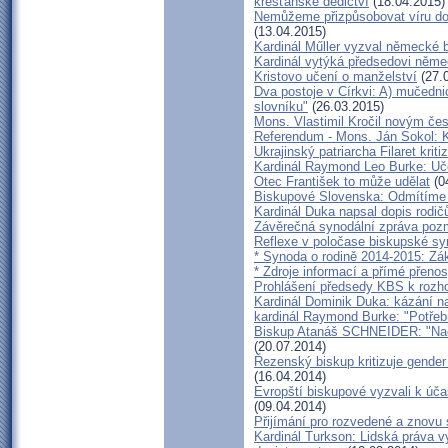
křesťanské dědictví
(18.04.2015)
Nemůžeme přizpůsobovat víru dob
(13.04.2015)
Kardinál Műller vyzval německé 
Kardinál vytýká předsedovi něm
Kristovo učení o manželství
(27.
Dva postoje v Církvi: A) mučedni
slovníku"
(26.03.2015)
Mons. Vlastimil Kročil novým č
Referendum - Mons. Ján Sokol: K
Ukrajinský patriarcha Filaret krit
Kardinál Raymond Leo Burke: Uče
Otec František to může udělat
(0
Biskupové Slovenska: Odmítíme S
Kardinál Duka napsal dopis rodi
Závěrečná synodální zpráva poz
Reflexe v poločase biskupské sy
* Synoda o rodině 2014-2015: Zá
* Zdroje informací a přímé přeno
Prohlášení předsedy KBS k rozho
Kardinál Dominik Duka: kázání na
kardinál Raymond Burke: "Potře
Biskup Atanáš SCHNEIDER: "Nachá
(20.07.2014)
Řezenský biskup kritizuje gender
(16.04.2014)
Evropští biskupové vyzvali k úča
(09.04.2014)
Přijímání pro rozvedené a znovu
Kardinál Turkson: Lidská práva vyp