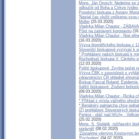
Mons. Ján Orosch: Nedejme se za
odloučili od Boha a Církve (video 
Poselství biskupa z Astany Mons
'Nastal čas vložit veškerou svou n
Müller
(25.03.2020)
Vladyka Milan Chautur - ZÁBA
Půst na zastavení koronaviru
(16
Vladyka Milan Chautur - Noe přin
(16.03.2020)
Výzva litoměřického biskupa z 12
Slovenští biskupové vyzývají k p
* Prohlášení našich biskupů k m
Rozhodnutí biskupa V. Cikrleho p
(12.03.2020)
Polští biskupové: Zvyšte počet n
Výzva ČBK v souvislosti s vyhlá
zdravotnictví ČR ohledně shrom
Biskup Pascal Roland: Epidemie 
Italští biskupové: Zrušení bohos
(09.03.2020)
Vladyka Milan Chautur - Rizika c
* Příklad z místa vážného ohro
* Benátský patriarcha chce jedna
(Z) prohlášení Slovenských bisk
Pentos - pláč nad hříchy - Velko
(25.02.2020)
Mons. S. Stolárik, rožňavský bi
správně!
(08.02.2020)
'Zůstaňme věrnými Kristovými bo
'Pochodem'
(04.02.2020)