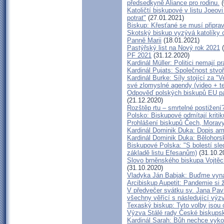
předsedkyně Aliance pro rodinu.
(
Katoličtí biskupové v listu Joeov
potrat"
(27.01.2021)
Biskup: Křesťané se musí připra
Skotský biskup vyzývá katolíky c
Panně Marii
(18.01.2021)
Pastýřský list na Nový rok 2021
(
PF 2021
(31.12.2020)
Kardinál Müller: Politici nemají 
Kardinál Pujats: Společnost stvoř
Kardinál Burke: Síly stojící za 
své zlomyslné agendy (video + te
Odpověď polských biskupů EU parl
(21.12.2020)
Rozštěp rtu – smrtelné postižení
Polsko: Biskupové odmítají kriti
Prohlášení biskupů Čech, Morav
Kardinál Dominik Duka: Dopis a
Kardinál Dominik Duka: Bělohor
Biskupové Polska: "S bolestí sle
základě listu Efesanům)
(31.10.2
Slovo brněnského biskupa Vojtěc
(31.10.2020)
Vladyka Ján Babjak: Buďme vynal
Arcibiskup Aupetit: Pandemie si ž
V předvečer svátku sv. Jana Pavl
všechny věřící s následující výz
Texaský biskup: Tyto volby jsou 
Výzva Stálé rady České biskupsk
Kardinál Sarah: Bůh nechce vykoř