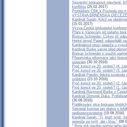
Slovenští biskupové otevřeně: K
konfliktu
(25.02.2017)
Prohlášení ČBK k Pochodu pro ro
VÝSTAVA BRNĚNSKÁ DIECÉZE
Kardinál Sarah: Když se obrátím
(15.01.2017)
Výzva České biskupské konferen
Přání k Vánocům od našeho bisk
Biskup Schneider: Církev již odp
Horké téma! Papež odpověděl na
Kardinálové prosí papeže o vysvět
Kardinál Burke varuje před démo
Biskup Schneider o soužití part
Připomínka reformace jako histo
oslavám
(30.10.2016)
Proč koncil ve 20. století? (4. čás
Proč koncil ve 20. století? (3. čás
Kardinál Parolin: lidská svoboda 
svědomí
(23.10.2016)
Proč koncil ve 20. století? (2. čás
Proč koncil ve 20. století? (1. čás
Kardinál Raymond Burke v České
Kardinál Dominik Duka: Potřebuj
(30.09.2016)
Poděkování otce biskupa Vojtěc
Sekretář komise pro dialog s lef
nedispenzovatelné
(19.08.2016)
Kardinál Sarah: "Ti, kteří tvrdí, 
nejenže se mýlí, ale i lžou."
(08.0
* Brno má nového pomocného bisk