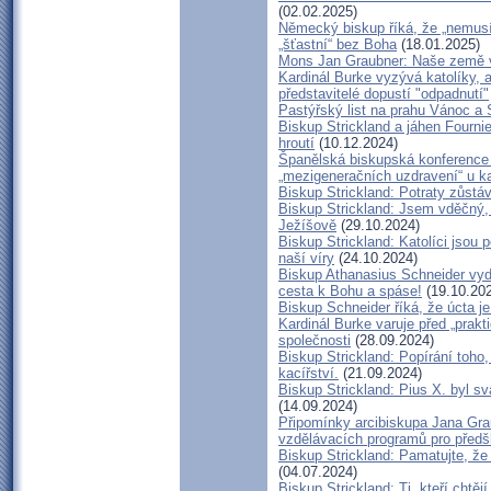
(02.02.2025)
Německý biskup říká, že „nemusí
„šťastní“ bez Boha
(18.01.2025)
Mons Jan Graubner: Naše země 
Kardinál Burke vyzývá katolíky, a
představitelé dopustí "odpadnutí"
Pastýřský list na prahu Vánoc a
Biskup Strickland a jáhen Fournie
hroutí
(10.12.2024)
Španělská biskupská konference v
„mezigeneračních uzdravení“ u ka
Biskup Strickland: Potraty zůstá
Biskup Strickland: Jsem vděčný,
Ježíšově
(29.10.2024)
Biskup Strickland: Katolíci jsou 
naší víry
(24.10.2024)
Biskup Athanasius Schneider vyda
cesta k Bohu a spáse!
(19.10.20
Biskup Schneider říká, že úcta j
Kardinál Burke varuje před „prak
společnosti
(28.09.2024)
Biskup Strickland: Popírání toho,
kacířství.
(21.09.2024)
Biskup Strickland: Pius X. byl s
(14.09.2024)
Připomínky arcibiskupa Jana Gr
vzdělávacích programů pro předš
Biskup Strickland: Pamatujte, že
(04.07.2024)
Biskup Strickland: Ti, kteří chtěj