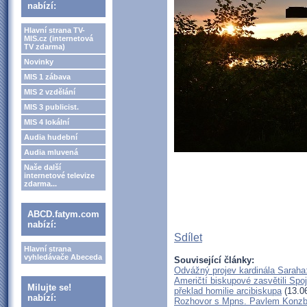
nabízí:
Hlavní strana TV-
MIS.cz (internetová
TV zdarma)
Novinky
MIS 1 zábava
MIS 2 vzdělání
MIS 3 publicist.
MIS 4 lokální
Audia hudební
Audia mluvená
Naše další
internetové televize
zdarma...
ABCD.fatym.com
nabízí:
Sdílet
Hlavní strana
vyhledávače Abeceda
Související články:
Odvážný projev kardinála Saraha
Američtí biskupové zasvětili Spo
Milujte se!
překlad homilie arcibiskupa
(13.0
nabízí:
Rozhovor s Mpns. Pavlem Konz