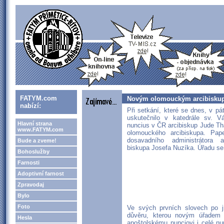
FATYM.com
Novým olomouckým arcibiskupe
nabízí:
Při setkání, které se dnes, v p
uskutečnilo v katedrále sv. V
Hlavní strana
nuncius v ČR arcibiskup Jude T
www.FATYM.com
olomouckého arcibiskupa. Pap
dosavadního administrátora 
Bude a zveme!
biskupa Josefa Nuzíka. Úřadu se
Bohoslužby
Farnosti
Adoptivní farnost
Zpravodaj
Bylo
Foto
Ve svých prvních slovech po j
důvěru, kterou novým úřadem d
Hesla
apoštolskému nunciovi i celé nun