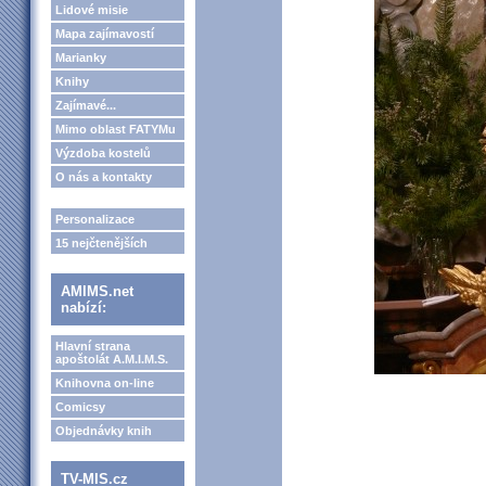
Lidové misie
Mapa zajímavostí
Marianky
Knihy
Zajímavé...
Mimo oblast FATYMu
Výzdoba kostelů
O nás a kontakty
Personalizace
15 nejčtenějších
AMIMS.net
nabízí:
Hlavní strana
apoštolát A.M.I.M.S.
Knihovna on-line
Comicsy
Objednávky knih
TV-MIS.cz