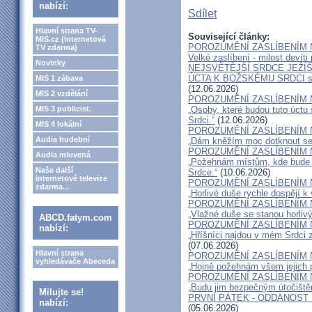
nabízí:
Sdílet
Hlavní strana TV-
Související články:
MIS.cz (internetová
POROZUMĚNÍ ZASLÍBENÍM 
TV zdarma)
Velké zaslíbení - milost devíti
Novinky
NEJSVĚTĚJŠÍ SRDCE JEŽÍŠ
ÚCTA K BOŽSKÉMU SRDCI 
MIS 1 zábava
(12.06.2026)
MIS 2 vzdělání
POROZUMĚNÍ ZASLÍBENÍM 
MIS 3 publicist.
„Osoby, které budou tuto úctu
Srdci.“
(12.06.2026)
MIS 4 lokální
POROZUMĚNÍ ZASLÍBENÍM 
Audia hudební
„Dám kněžím moc dotknout se i
POROZUMĚNÍ ZASLÍBENÍM 
Audia mluvená
„Požehnám místům, kde bude v
Naše další
Srdce.“
(10.06.2026)
internetové televize
POROZUMĚNÍ ZASLÍBENÍM 
zdarma...
„Horlivé duše rychle dospějí k 
POROZUMĚNÍ ZASLÍBENÍM 
„Vlažné duše se stanou horlivý
ABCD.fatym.com
POROZUMĚNÍ ZASLÍBENÍM 
nabízí:
„Hříšníci najdou v mém Srdci 
(07.06.2026)
Hlavní strana
POROZUMĚNÍ ZASLÍBENÍM 
vyhledávače Abeceda
„Hojně požehnám všem jejich 
POROZUMĚNÍ ZASLÍBENÍM 
„Budu jim bezpečným útočištěm
Milujte se!
PRVNÍ PÁTEK - ODDANOST
nabízí:
(05.06.2026)