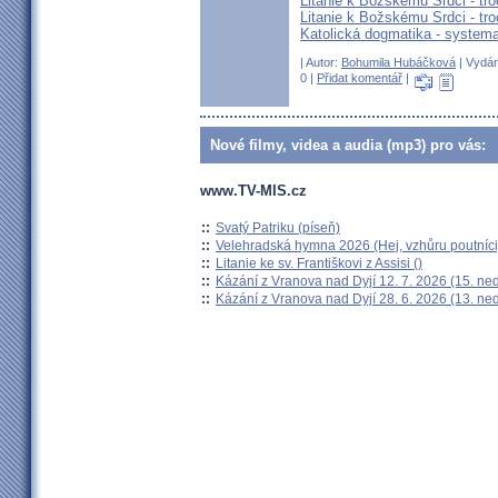
Litanie k Božskému Srdci - tro
Litanie k Božskému Srdci - tro
Katolická dogmatika - systema
| Autor:
Bohumila Hubáčková
| Vydán
0 |
Přidat komentář
|
Nové filmy, videa a audia (mp3) pro vás:
www.TV-MIS.cz
::
Svatý Patriku (píseň)
::
Velehradská hymna 2026 (Hej, vzhůru poutníci
::
Litanie ke sv. Františkovi z Assisi ()
::
Kázání z Vranova nad Dyjí 12. 7. 2026 (15. ne
::
Kázání z Vranova nad Dyjí 28. 6. 2026 (13. ne