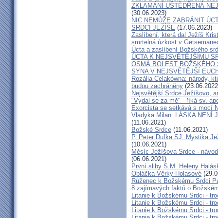
ZKLAMÁNÍ UŠTĚDŘENÁ NEJ
(30.06.2023)
NIC NEMŮŽE ZABRÁNIT ÚCT
SRDCI JEŽÍŠE
(17.06.2023)
Zaslíbení, která dal Ježíš Kri
smrtelná úzkost v Getsemane
Úcta a zaslíbení Božského sr
ÚCTA K NEJSVĚTĚJŠÍMU S
OSMÁ BOLEST BOŽSKÉHO S
SYNA V NEJSVĚTĚJŠÍ EUCH
Rozália Celakówna: národy, kte
budou zachráněny
(23.06.2022
Nejsvětější Srdce Ježíšovo, a
"Vydal se za mě" - říká sv. ap
Exorcista se setkává s mocí N
Vladyka Milan: LÁSKA NENÍ 
(11.06.2021)
Božské Srdce
(11.06.2021)
P. Peter Dufka SJ: Mystika Je
(10.06.2021)
Měsíc Ježíšova Srdce - návod,
(06.06.2021)
První sliby S.M. Heleny Halá
Obláčka Věrky Holasové
(29.0
Růženec k Božskému Srdci P
8 zajímavých faktů o Božském
Litanie k Božskému Srdci - tro
Litanie k Božskému Srdci - tro
Litanie k Božskému Srdci - tro
Litanie k Božskému Srdci - tro