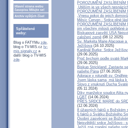
POROZUMĚNÍ ZASLÍBENÍM 
Hlavní strana webu
„Utěším je ve všech nesnázích
časopisu Milujte se!
POROZUMĚNÍ ZASLÍBENÍM 
„Vnesu pokoj do jejich domovů
Archiv vyšlých čísel
Měsíc Červen - Srdce plné lás
POROZUMĚNÍ ZASLÍBENÍM 
jim všechny milosti potřebné pr
Spřátelené
Biskupové zasvětí USA Nejsvě
weby:
založení země
(08.12.2025)
Sv. Markéta Marie Alacoque a 
Blog o FATYMu
zde
,
Ježíšova
(16.10.2025)
blog o TV-MIS.cz
tv-
Kardinál Burke: Srdce Ježíšo
mis.signaly.cz
a
(29.06.2025)
další blog o TV-MIS
Proč bychom podle svaté Mark
zde
.
(29.06.2025)
Biskup Strickland: Zastavte se
našeho Pána
(27.06.2025)
Adorace v rotundě sv. Ondřej
Jsem láska sama, má láska k 
Slovo z vnuknutí Ducha Svatéh
(05.11.2024)
Díky manželce soudce Alita nyn
LGBT
(14.06.2024)
PŘES SRDCE MARIE do SRD
(12.06.2024)
8 úžasných faktů o Božském 
6 faktů o Svátku Božského Srd
Osobní zasvěcení se Božském
Nejsvětější srdce Ježíšovo - s
Ježíš zná zranění našeho srd