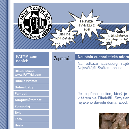
FATYM.com
Neustálá eucharistická adora
nabízí:
Na odkaze
savior.org
najde
Nejsvětější Svátosti online.
Hlavní strana
www.FATYM.com
Bude a zveme!
Bohoslužby
Je to přenos online, který j
Farnosti
kláštera ve Filadelfii. Smysle
Adoptivní farnost
nějakého důvodu doma, apod.
Zpravodaj
Bylo
Foto
Hesla