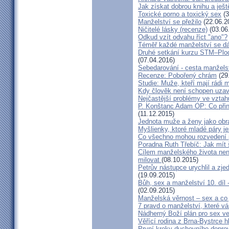
Jak získat dobrou knihu a ješt
Toxické porno a toxický sex
(3
Manželství se přežilo
(22.06.2
Ničitelé lásky (recenze)
(03.06
Odkud vzít odvahu říct "ano"?
Téměř každé manželství se dá
Druhé setkání kurzu STM–Plodn
(07.04.2016)
Sebedarování - cesta manžels
Recenze: Pobořený chrám
(29
Studie: Muže, kteří mají rádi
Kdy člověk není schopen uzav
Nejčastější problémy ve vztah
P. Konštanc Adam OP: Co přin
(11.12.2015)
Jednota muže a ženy jako ob
Myšlienky, ktoré mladé páry je
Co všechno mohou rozvedení p
Poradna Ruth Třebíč: Jak mít 
Cílem manželského života nen
milovat
(08.10.2015)
Petrův nástupce urychlil a zj
(19.09.2015)
Bůh, sex a manželství 10. díl
(02.09.2015)
Manželská věrnost – sex a co 
7 pravd o manželství, které v
Nádherný Boží plán pro sex v
Věřící rodina z Brna-Bystrce 
První kroky duchovního doprov