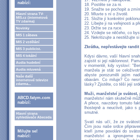
nabízí:
18. Postěte se za ni.
19. Snažte se pochopit a zmírnit
20. Mluvte s ní o životě.
Hlavní strana TV-
MIS.cz (internetová
21. Složte jí konkrétní poklonu
TV zdarma)
22. Líbejte ji na veřejnosti a p
23. Držte se za ruce.
Novinky
24. Vzdejte se něčeho, co byste
MIS 1 zábava
25. Nekritizujte a nestěžujte si 
MIS 2 vzdělání
Zkrátka, nepřestávejte randi
MIS 3 publicist.
MIS 4 lokální
Kdysi dávno, vaší hlavní sna
zajistit si její náklonnost. 
Audia hudební
v momentě, kdy vysloví: "Ber
Audia mluvená
manžela je stát se celoživot
abyste porozuměli jejím na
Naše další
obavám. Co miluje? Co nesná
internetové televize
zdarma...
lásky? Zjistěte, co těší její sr
Muži, manželství je svátost
ABCD.fatym.com
manželství nám skutečně může
nabízí:
A přece, navzdory tomuto fa
lhostejně a neuctivě, jako s 
smutné.
Hlavní strana
vyhledávače Abeceda
Svatí nás učí, že ze svátost
Čím jsou naše srdce připrave
Milujte se!
kteří jsme povoláni do svát
nabízí:
manželství a ignorujeme 