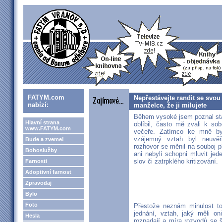
FATYM.com
Nepřestávejte randit se svo
nabízí:
manželce, že ji milujete
Během vysoké jsem poznal star
Hlavní strana
oblíbil, často mě zvali k s
www.FATYM.com
večeře. Zatímco ke mně byli
vzájemný vztah byl neuvěři
Bude a zveme!
rozhovor se měnil na souboj p
Bohoslužby
ani nebyli schopni mluvit je
slov či zatrpklého kritizování.
Farnosti
Adoptivní farnost
Zpravodaj
Bylo
Foto
Přestože neznám minulost toh
jednání, vztah, jaký měli on
Hesla
rozpadají a míra rozvodů se 