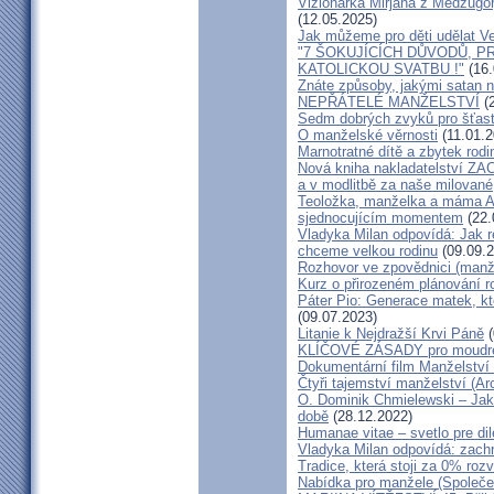
Vizionářka Mirjana z Medžugorj
(12.05.2025)
Jak můžeme pro děti udělat Ve
"7 ŠOKUJÍCÍCH DŮVODŮ, P
KATOLICKOU SVATBU !"
(16.
Znáte způsoby, jakými satan n
NEPŘÁTELÉ MANŽELSTVÍ
(2
Sedm dobrých zvyků pro šťas
O manželské věrnosti
(11.01.2
Marnotratné dítě a zbytek rodi
Nová kniha nakladatelství ZAC
a v modlitbě za naše milované, k
Teoložka, manželka a máma A
sjednocujícím momentem
(22.
Vladyka Milan odpovídá: Jak r
chceme velkou rodinu
(09.09.2
Rozhovor ve zpovědnici (man
Kurz o přirozeném plánování r
Páter Pio: Generace matek, kt
(09.07.2023)
Litanie k Nejdražší Krvi Páně
(
KLÍČOVÉ ZÁSADY pro moudré
Dokumentární film Manželství 
Čtyři tajemství manželství (Ar
O. Dominik Chmielewski – Jak 
době
(28.12.2022)
Humanae vitae – svetlo pre di
Vladyka Milan odpovídá: zachr
Tradice, která stoji za 0% roz
Nabídka pro manžele (Společen