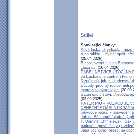
Sdílet
Související články:
Když láska už vyhasla, můžu 
A co takhle… bydlet spolu pře
(25.04.2026)
Blahoslavený Lucien Botovasoa
zbožnost
(16.04.2026)
ĎÁBEL NEJVÍCE ÚTOČÍ NA R
Je Eucharistie centrem tvého 
6 způsobů, jak milosrdenství d
Důvody, proč by rodiče měli 
exorcizovaným olejem
(30.09.
Satan exorcistovi: „Neoddávejt
(03.09.2025)
PÁTER PIO – ROZVOD JE 
NENECHTE ĎÁBLA UKRADNOU
průvodce rodičů k posvěcení p
Jak se Bůh stará (skutečný př
P. Dominik Chmielewski: Sex 
budování pravé lásky (+ video
Jana Jochová: Recept na dobr