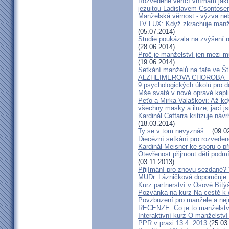
Rozvedené věřící vnímám jako
jezuitou Ladislavem Csontos
Manželská věrnost - výzva ne
TV LUX: Když zkrachuje manžel
(05.07.2014)
Studie poukázala na zvýšení r
(28.06.2014)
Proč je manželství jen mezi m
(19.06.2014)
Setkání manželů na faře ve Št
ALZHEIMEROVA CHOROBA - d
9 psychologických úkolů pro d
Mše svatá v nově opravé kapl
Peťo a Mirka Valaškovi: Až kd
všechny masky a iluze, jací j
Kardinál Caffarra kritizuje ná
(18.03.2014)
Ty se v tom nevyznáš...
(09.0
Diecézní setkání pro rozveden
Kardinál Meisner ke sporu o př
Otevřenost přijmout děti podm
(03.11.2013)
Přijímání pro znovu sezdané? 
MUDr. Lázničková doporučuje:
Kurz partnerství v Osové Bítý
Pozvánka na kurz Na cestě k 
Povzbuzení pro manžele a nej
RECENZE: Co je to manželstv
Interaktivní kurz O manželství
PPR v praxi 13.4. 2013
(25.03