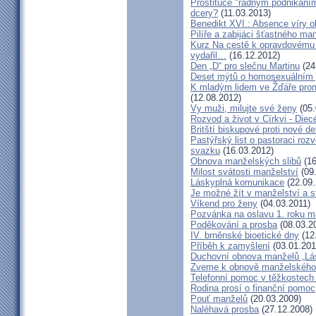
Prostituce "řádným podnikání
dcery?
(11.03.2013)
Benedikt XVI.: Absence víry o
Pilíře a zabijáci šťastného ma
Kurz Na cestě k opravdovému 
vydařil…
(16.12.2012)
Den „D“ pro slečnu Martinu
(24
Deset mýtů o homosexuálním 
K mladým lidem ve Žďáře prom
(12.08.2012)
Vy muži, milujte své ženy
(05.
Rozvod a život v Církvi - Diec
Britští biskupové proti nové d
Pastýřský list o pastoraci roz
svazku
(16.03.2012)
Obnova manželských slibů
(16
Milost svátosti manželství
(09.
Láskyplná komunikace
(22.09.
Je možné žít v manželství a 
Víkend pro ženy
(04.03.2011)
Pozvánka na oslavu 1. roku m
Poděkování a prosba
(08.03.2
IV. brněnské bioetické dny
(12
Příběh k zamyšlení
(03.01.201
Duchovní obnova manželů „Lás
Zveme k obnově manželského 
Telefonní pomoc v těžkostech 
Rodina prosí o finanční pomoc
Pouť manželů
(20.03.2009)
Naléhavá prosba
(27.12.2008)