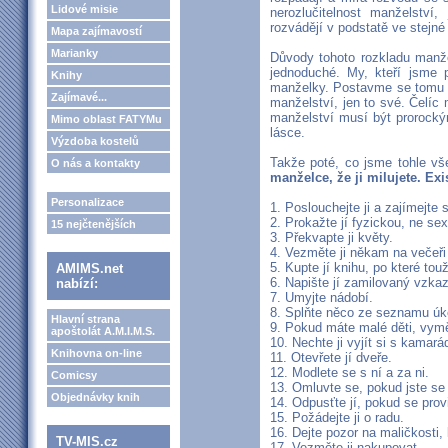
Lidové misie
nerozlučitelnost manželství, 
rozvádějí v podstatě ve stejné 
Mapa zajímavostí
Marianky
Důvody tohoto rozkladu manžel
jednoduché. My, kteří jsme 
Knihy
manželky. Postavme se tomu 
Zajímavé...
manželství, jen to své. Čelí
manželství musí být prorocký
Mimo oblast FATYMu
lásce.
Výzdoba kostelů
Takže poté, co jsme tohle vše
O nás a kontakty
manželce, že ji milujete. Exis
Personalizace
1. Poslouchejte ji a zajímejte s
2. Prokažte jí fyzickou, ne sex
15 nejčtenějších
3. Překvapte ji květy.
4. Vezměte ji někam na večeři 
5. Kupte jí knihu, po které touž
AMIMS.net
6. Napište jí zamilovaný vzkaz
nabízí:
7. Umyjte nádobí.
8. Splňte něco ze seznamu úko
Hlavní strana
9. Pokud máte malé děti, vym
apoštolát A.M.I.M.S.
10. Nechte ji vyjít si s kamará
Knihovna on-line
11. Otevřete jí dveře.
12. Modlete se s ní a za ni.
Comicsy
13. Omluvte se, pokud jste se 
Objednávky knih
14. Odpusťte jí, pokud se provi
15. Požádejte ji o radu.
16. Dejte pozor na maličkosti, k
TV-MIS.cz
17. Vezměte ji nakupovat.