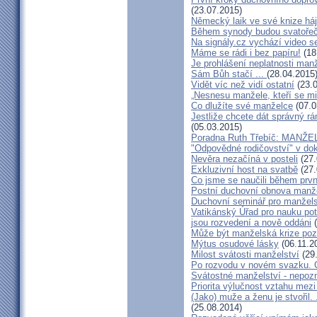
(23.07.2015)
Německý laik ve své knize há
Během synody budou svatořečen
Na signály.cz vychází video s
Máme se rádi i bez papíru!
(18
Je prohlášení neplatnosti manž
Sám Bůh stačí ...
(28.04.2015
Vidět víc než vidí ostatní
(23.0
„Nesnesu manžele, kteří se milu
Co dlužíte své manželce
(07.0
Jestliže chcete dát správný rám
(05.03.2015)
Poradna Ruth Třebíč: MANŽ
"Odpovědné rodičovství" v do
Nevěra nezačíná v posteli
(27.
Exkluzivní host na svatbě
(27.
Co jsme se naučili během prvn
Postní duchovní obnova manž
Duchovní seminář pro manžel
Vatikánský Úřad pro nauku potv
jsou rozvedení a nově oddáni
(
Může být manželská krize poz
Mýtus osudové lásky
(06.11.2
Milost svátosti manželství
(29
Po rozvodu v novém svazku. C
Svátostné manželství - nepoz
Priorita výlučnost vztahu mezi
(Jako) muže a ženu je stvořil.
(25.08.2014)