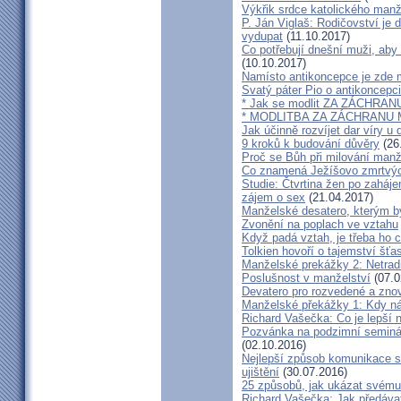
Výkřik srdce katolického manž
P. Ján Viglaš: Rodičovství je 
vydupat
(11.10.2017)
Co potřebují dnešní muži, aby
(10.10.2017)
Namísto antikoncepce je zde mi
Svatý páter Pio o antikoncepci
* Jak se modlit ZA ZÁCHRA
* MODLITBA ZA ZÁCHRANU
Jak účinně rozvíjet dar víry u 
9 kroků k budování důvěry
(26
Proč se Bůh při milování man
Co znamená Ježíšovo zmrtvých
Studie: Čtvrtina žen po zaháje
zájem o sex
(21.04.2017)
Manželské desatero, kterým by
Zvonění na poplach ve vztahu
Když padá vztah, je třeba ho c
Tolkien hovoří o tajemství šť
Manželské prekážky 2: Netrad
Poslušnost v manželství
(07.0
Devatero pro rozvedené a zn
Manželské překážky 1: Kdy n
Richard Vašečka: Co je lepší 
Pozvánka na podzimní seminá
(02.10.2016)
Nejlepší způsob komunikace s
ujištění
(30.07.2016)
25 způsobů, jak ukázat svému
Richard Vašečka: Jak předávat