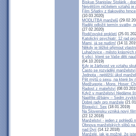
Biskup Stanislav Stolárik - do
Největším ničitelem vztahů je 
Film Sňatky z tlakového hrnce
(10.03.2020)
MODLITBA manželů
(29.02.20
Raději odložit termín svatby, 
(27.02.2020)
Rodičovské prokletí
(25.01.20
Katolický psychiatr: 12 rad pr
Mami, já se nudím!
(14.11.201
Někdy je těžké přijmout vlastní
Luhačovice - město krásných 
6 věcí, které se Vaše děti na
(04.10.2019)
Kdy je žárlivost ve vztahu s
Často se rozvádějí manželství,
Jednota - nejtěžší úkol manžel
Pět mýtů o sexu, na které by
Medžugorje - Mons. Hoser: Chra
Radost z mateřství
(08.03.201
Když v manželství hledáme ště
Naplňte džbány – Sedm zvyklo
Dobré rady pro manžele
(21.01
Blogující: Sex
(18.01.2019)
Na Slovensku vzniká nový fil
(22.12.2018)
Manželství - jeden z pohledů n
Obnova manželských slibů na 
nad Dyjí
(14.12.2018)
Manželé, jak je možné, že jste