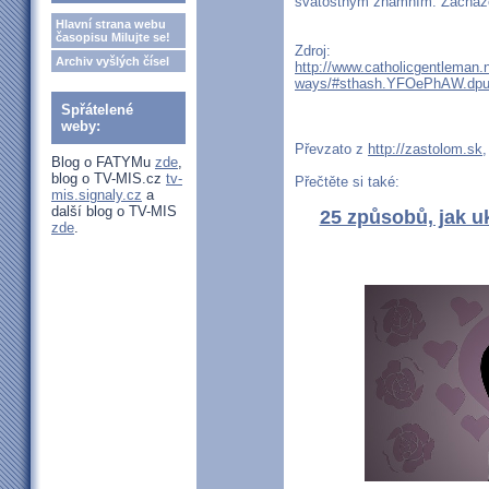
svátostným znamním. Zacházej
Hlavní strana webu
časopisu Milujte se!
Zdroj:
Archiv vyšlých čísel
http://www.catholicgentleman.n
ways/#sthash.YFOePhAW.dpu
Spřátelené
weby:
Převzato z
http://zastolom.sk
,
Blog o FATYMu
zde
,
blog o TV-MIS.cz
tv-
Přečtěte si také:
mis.signaly.cz
a
další blog o TV-MIS
25 způsobů, jak u
zde
.