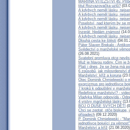
MARIINA VÍTĚZSTVÍ 45: Příbě
titul Rozvazovačka uzlů?
(03.0
A kdybych neměl lásku, nejsem
A kdybych neměl lásku, nejsem
A kdybych neměl lásku, nejsem
Poselství, nad kterým by se 
A kdybych neměl lásku, nejsem
Inzerát: hledám známost
(14.0
A kdybych neměl lásku, nejsem
Dlouhá cesta ke štěstí
(04.01.
Páter Slaven Brekalo - Antiko
Svědectví o manželské věrnost
(26.08.2021)
Svatební promluva otce nevěs
Muž je hlavou rodiny. Čím je 
Platí i dnes, že se žena má 
6 způsobů, jak milosrdenství d
Manželství: kříž a koruna
(23.
Otec Dominik Chmielewski o m
exorcizmus pro jednotlivce boj
7 kroků k odpuštění v manžels
Redefinice manželství? - vide
Vladyka Milan odpovídá - Odp
4 vrstvy manželské lásky
(13.
BOJ O DUŠE SVÝCH DĚTÍ
(0
Chci se zeptat, otče biskupe, 
případech
(09.12.2020)
P. Dominik Chmielewski - "Man
jednotlivce bojující za věrnost"
Manželství a kříž
(21.08.2020)