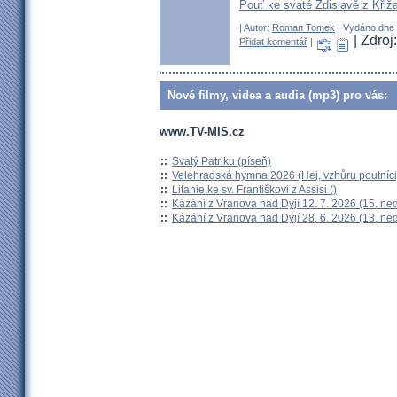
Pouť ke svaté Zdislavě z Křiž
| Autor:
Roman Tomek
| Vydáno dne 0
| Zdroj
Přidat komentář
|
Nové filmy, videa a audia (mp3) pro vás:
www.TV-MIS.cz
::
Svatý Patriku (píseň)
::
Velehradská hymna 2026 (Hej, vzhůru poutníci
::
Litanie ke sv. Františkovi z Assisi ()
::
Kázání z Vranova nad Dyjí 12. 7. 2026 (15. ne
::
Kázání z Vranova nad Dyjí 28. 6. 2026 (13. ne