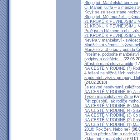
Blogující: Manželská cenzura
O. Marian Kuffa – o manželst
Když se ze sexu stane nezbyt
Blogující: Můj manžel - jiným
21 KROKŮ K PEVNĚJŠÍMU M
21 KROKŮ K PEVNĚJŠÍMU M
Proč jsem bláznem a chci zůst
21 KROKŮ K PEVNĚJŠÍMU M
Nevěra v manželství - svědect
Manželská věrnost - výzva ne
Manželé z Uherčic v pořadu Č
Prosíme, podpořte manželství m
podpisy a odešlete...
(22.06.20
Šťastné manželství a bible
(17
NA CESTĚ V RODINĚ (7) Rodiče
4 řešení nejběžnějších problé
5 postních výzev pro páry: Do
(24.02.2018)
Je rozvod neodvratná záležito
NA CESTĚ V RODINĚ (6) Za d
Týden manželství ve Zlíně
(07
Pět způsobů, jak rodiče mohou
NA CESTĚ V RODINĚ (5) Milu
NA CESTĚ V RODINĚ (4) Síla
NA CESTĚ V RODINĚ (3) Co s
NA CESTĚ V RODINĚ (2) Poslo
NA CESTĚ V RODINĚ (1) Manž
2018: Rok žen. Nebo ne?
(08.
Rodina přede vším a nade vš
Zklamání z manželství
(03.01.