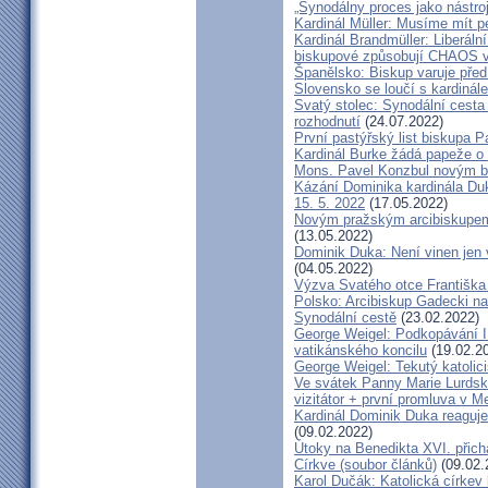
„Synodálny proces jako nástro
Kardinál Müller: Musíme mít p
Kardinál Brandmüller: Liberální
biskupové způsobují CHAOS v 
Španělsko: Biskup varuje před
Slovensko se loučí s kardin
Svatý stolec: Synodální cesta
rozhodnutí
(24.07.2022)
První pastýřský list biskupa P
Kardinál Burke žádá papeže o
Mons. Pavel Konzbul novým b
Kázání Dominika kardinála Duky
15. 5. 2022
(17.05.2022)
Novým pražským arcibiskupem
(13.05.2022)
Dominik Duka: Není vinen jen vo
(04.05.2022)
Výzva Svatého otce Františka
Polsko: Arcibiskup Gadecki na
Synodální cestě
(23.02.2022)
George Weigel: Podkopávání II
vatikánského koncilu
(19.02.2
George Weigel: Tekutý katoli
Ve svátek Panny Marie Lurdské
vizitátor + první promluva v M
Kardinál Dominik Duka reaguje
(09.02.2022)
Útoky na Benedikta XVI. přichá
Církve (soubor článků)
(09.02.
Karol Dučák: Katolická círke