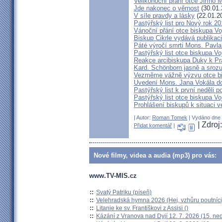
Velikonoční přání otce Jiřího 
Jde nakonec o věrnost
(30.01.
V síle pravdy a lásky
(22.01.2
Pastýřský list pro Nový rok 2
Vánoční přání otce biskupa V
Biskup Cikrle vydává publikac
Páté výročí smrti Mons. Pavla
Pastýřský list otce biskupa V
Reakce arcibiskupa Duky k Pr
Kard. Schönborn jasně a srozu
Vezměme vážně výzvu otce b
Uvedení Mons. Jana Vokála d
Pastýřský list k první neděli p
Pastýřský list otce biskupa Vo
Prohlášení biskupů k situaci v
| Autor:
Roman Tomek
| Vydáno dne 1
| Zdro
Přidat komentář
|
Nové filmy, videa a audia (mp3) pro vás:
www.TV-MIS.cz
::
Svatý Patriku (píseň)
::
Velehradská hymna 2026 (Hej, vzhůru poutníci
::
Litanie ke sv. Františkovi z Assisi ()
::
Kázání z Vranova nad Dyjí 12. 7. 2026 (15. ne