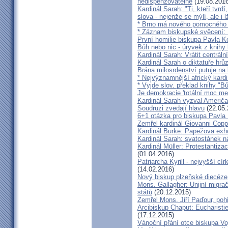
nedispenzovatelné
(19.08.2016
Kardinál Sarah: "Ti, kteří tvrd
slova - nejenže se mýlí, ale i l
* Brno má nového pomocného b
* Záznam biskupské svěcení: B
První homilie biskupa Pavla K
Bůh nebo nic - úryvek z knihy
Kardinál Sarah: Vrátit centrální
Kardinál Sarah o diktatuře hr
Brána milosrdenství putuje na
* Nejvýznamnější africký kardi
* Vyjde slov. překlad knihy "B
Je demokracie 'totální moc me
Kardinál Sarah vyzval Američ
Soudruzi zvedají hlavu
(22.05.
6+1 otázka pro biskupa Pavla
Zemřel kardinál Giovanni Cop
Kardinál Burke: Papežova exh
Kardinál Sarah: svatostánek n
Kardinál Müller: Protestantiza
(01.04.2016)
Patriarcha Kyrill - nejvyšší cí
(14.02.2016)
Nový biskup plzeňské diecéze
Mons. Gallagher: Unijní migrač
států
(20.12.2015)
Zemřel Mons. Jiří Paďour, poh
Arcibiskup Chaput: Eucharisti
(17.12.2015)
Vánoční přání otce biskupa Vo