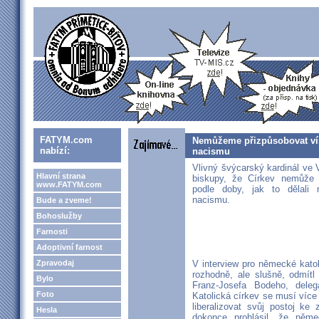
FATYM.com
Nemůžeme přizpůsobovat víru
nabízí:
nacismu
Vlivný švýcarský kardinál ve
Hlavní strana
biskupy, že Církev nemůže 
www.FATYM.com
podle doby, jak to dělali 
nacismu.
Bude a zveme!
Bohoslužby
Farnosti
Adoptivní farnost
Zpravodaj
V interview pro německé kato
rozhodně, ale slušně, odmítl
Bylo
Franz-Josefa Bodeho, dele
Foto
Katolická církev se musí více 
liberalizovat svůj postoj k
Hesla
dokonce prohlásil, že němeč