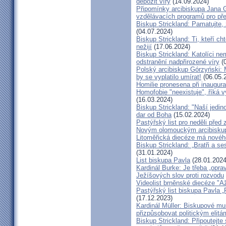
depozit víry
(14.09.2024)
Připomínky arcibiskupa Jana 
vzdělávacích programů pro pře
Biskup Strickland: Pamatujte,
(04.07.2024)
Biskup Strickland: Ti, kteří ch
nežijí
(17.06.2024)
Biskup Strickland: Katolíci ne
odstranění nadpřirozené víry
(0
Polský arcibiskup Górzyński: 
by se vyplatilo umírat!
(06.05.
Homilie pronesena při inaugur
Homofobie "neexistuje", říká 
(16.03.2024)
Biskup Strickland: "Naší jedin
dar od Boha
(15.02.2024)
Pastýřský list pro neděli pře
Novým olomouckým arcibiskup
Litoměřická diecéze má novéh
Biskup Strickland: „Bratři a se
(31.01.2024)
List biskupa Pavla
(28.01.2024
Kardinál Burke: Je třeba „opr
Ježíšových slov proti rozvodu
Videolist brněnské diecéze "
Pastýřský list biskupa Pav
(17.12.2023)
Kardinál Müller: Biskupové mus
přizpůsobovat politickým elitá
Biskup Strickland: Připoutejte