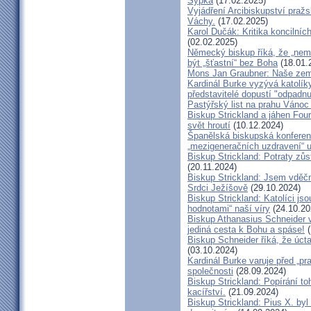
Sýpka
(17.02.2025)
Vyjádření Arcibiskupství pra
Váchy.
(17.02.2025)
Karol Dučák: Kritika koncilníc
(02.02.2025)
Německý biskup říká, že „nem
být „šťastní“ bez Boha
(18.01.
Mons Jan Graubner: Naše ze
Kardinál Burke vyzývá katolíky,
představitelé dopustí "odpadnu
Pastýřský list na prahu Vánoc
Biskup Strickland a jáhen Four
svět hroutí
(10.12.2024)
Španělská biskupská konferenc
„mezigeneračních uzdravení“ u
Biskup Strickland: Potraty zů
(20.11.2024)
Biskup Strickland: Jsem vděčn
Srdci Ježíšově
(29.10.2024)
Biskup Strickland: Katolíci jso
hodnotami“ naší víry
(24.10.20
Biskup Athanasius Schneider vy
jediná cesta k Bohu a spáse!
(
Biskup Schneider říká, že úct
(03.10.2024)
Kardinál Burke varuje před „pr
společnosti
(28.09.2024)
Biskup Strickland: Popírání to
kacířství.
(21.09.2024)
Biskup Strickland: Pius X. by