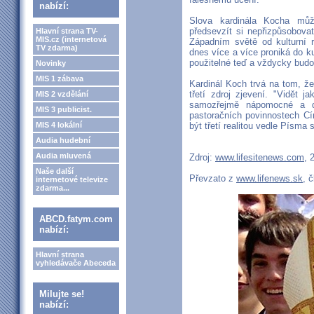
nabízí:
Slova kardinála Kocha mů
předsevzít si nepřizpůsobovat
Hlavní strana TV-
MIS.cz (internetová
Západním světě od kulturní r
TV zdarma)
dnes více a více proniká do ku
použitelné teď a vždycky budo
Novinky
MIS 1 zábava
Kardinál Koch trvá na tom, že
třetí zdroj zjevení. "Vidět 
MIS 2 vzdělání
samozřejmě nápomocné a d
MIS 3 publicist.
pastoračních povinnostech Cí
MIS 4 lokální
být třetí realitou vedle Písma
Audia hudební
Audia mluvená
Zdroj:
www.lifesitenews.com
, 
Naše další
Převzato z
www.lifenews.sk
, 
internetové televize
zdarma...
ABCD.fatym.com
nabízí:
Hlavní strana
vyhledávače Abeceda
Milujte se!
nabízí: