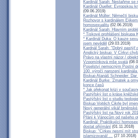
Kardinál Sarah: Nestaňme se m
Kardinál Ouellet: Evropskou k
(09.06.2019)
Kardinál Müller: Němečtí bisk
Rozhovor s kardinálem Eijkem:
homosexualitu
(02.06.2019)
Kardinál Sarah: Hlavním probl
* Tiskové prohlášení biskupa K
* Kardinál Duka: O kauze sexu
jsem nevěděl
(29.03.2019)
Kardnál Sarah: "Dobrý pastýř p
Anglický biskup: V Církvi chybí
Právo na vlastní názor / objek
Vzpomínková mše svatá
(08.0
Poselství nemocným Postní d
100. výročí narození kardinála
Biskup Atanáš Schneider: Dar
Kardinál Burke: 'Zmatek a omy
konce časů
* Jak překonat krizi v současn
Pastýřský list o kráse kněžsk
Pastýřský list o studiu teologi
Biskup Vojtěch Cikrle byl jmen
Nový generální vikář brněnské
Pastýřský list na Nový rok 20
Přání k Vánocům od našeho ot
Kardinál: Praktikující homosex
dostat přijímání
(01.11.2018)
Biskup: "Církev nesmí mít str
islamizovaná! ...
(27.10.2018)