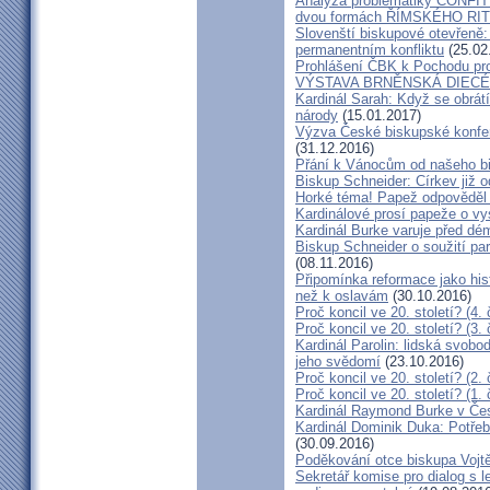
Analýza problematiky CON
dvou formách ŘÍMSKÉHO RIT
Slovenští biskupové otevřeně:
permanentním konfliktu
(25.02
Prohlášení ČBK k Pochodu pro 
VÝSTAVA BRNĚNSKÁ DIECÉ
Kardinál Sarah: Když se obrát
národy
(15.01.2017)
Výzva České biskupské konfer
(31.12.2016)
Přání k Vánocům od našeho b
Biskup Schneider: Církev již 
Horké téma! Papež odpověděl 
Kardinálové prosí papeže o vys
Kardinál Burke varuje před d
Biskup Schneider o soužití p
(08.11.2016)
Připomínka reformace jako hi
než k oslavám
(30.10.2016)
Proč koncil ve 20. století? (4. 
Proč koncil ve 20. století? (3. 
Kardinál Parolin: lidská svobo
jeho svědomí
(23.10.2016)
Proč koncil ve 20. století? (2. 
Proč koncil ve 20. století? (1. 
Kardinál Raymond Burke v Čes
Kardinál Dominik Duka: Potře
(30.09.2016)
Poděkování otce biskupa Vojt
Sekretář komise pro dialog s l