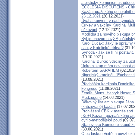
ateistický komunismus odsoud
ECCLESIA DISCUTENS - Církev
Kázání pražského generálního 
25.12.2021
(26.12.2021)
Úvaha konvertity nad synodáln
Církev a vakcíny Kardinál Müll
očkování
(12.12.2021)
Modlitba za nového biskupa b
Byl jmenován nový Apoštolský 
Karol Dučák: Jaký je správný 
nauky Katolické církve?
(31.10
Synoda - Jak se k ní postavit, 
(19.10.2021)
Kardinál Burke: vděčný za uzd
'Jako biskup mám povinnost dů
Robertem SARAHEM
(02.10.2
Nigerijský kardinál: "Eucharis
(18.09.2021)
Přednáška kardinála Dominika
kongresu
(11.09.2021)
Zemřel Mons. Henryk Hoser, SA
Medžugorje
(14.08.2021)
Děkovný list arcibiskupa Ján
(kritizované) kázání
(17.07.202
Prohlášení ČBK k manželství 
(Ke+) Kázání poznaňského arc
cyrilo-metodějské pouti
(09.07
Stanovisko Komise biskupů zem
(30.06.2021)
Otec biskup Vojtěch povzbuzu