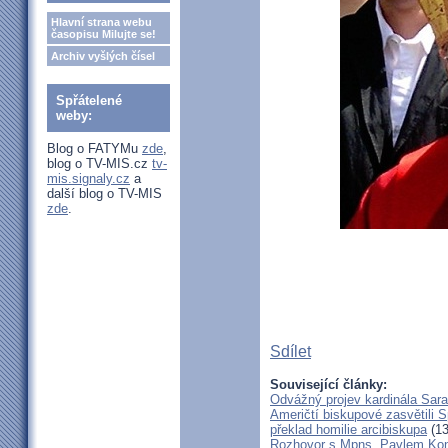
Hlavní strana webu
časopisu Milujte se!
Archiv vyšlých čísel
Spřátelené
weby:
Blog o FATYMu
zde
,
blog o TV-MIS.cz
tv-
mis.signaly.cz
a
další blog o TV-MIS
zde
.
Sdílet
Související články:
Odvážný projev kardinála Sar
Američtí biskupové zasvětili 
překlad homilie arcibiskupa
(13
Rozhovor s Mpns. Pavlem Ko