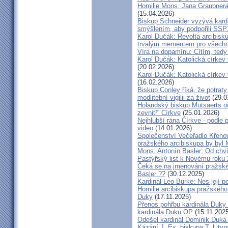
Homilie Mons. Jana Graubnera 
(15.04.2026)
Biskup Schneider vyzývá kardi
smýšlením, aby podpořili SS
Karol Dučák: Revolta arcibisk
trvalým mementem pro všechny
Víra na dopamínu: Cítím, ted
Karol Dučák: Katolická církev v
(20.02.2026)
Karol Dučák: Katolická církev v
(16.02.2026)
Biskup Conley říká, že potrat
modlitební vigilii za život
(29.0
Holandský biskup Mutsaerts ods
zevnitř“ Církve
(25.01.2026)
Nejhlubší rána Církve - podle
video
(14.01.2026)
Společenství Večeřadlo Křeno
pražského arcibiskupa by byl 
Mons. Antonín Basler: Od chvíl
Pastýřský list k Novému roku
Čeká se na jmenování pražské
Basler ??
(30.12.2025)
Kardinál Leo Burke: Nes její p
Homilie arcibiskupa pražského
Duky
(17.11.2025)
Přenos pohřbu kardinála Duky
kardinála Duku OP
(15.11.2025
Odešel kardinál Dominik Duka 
Kázání J. Ex. biskupa T. Lity