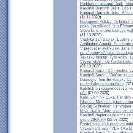
Prohlášení biskupů Čech, Mor
Kardinál Dominik Duka: Dopis
Kardinál Dominik Duka: Běloh
(11.11.2020)
Biskupové Polska: "S bolestí 
pokoj (na základě listu Efesa
Slovo brněnského biskupa Vojt
(31.10.2020)
Vladyka Ján Babjak: Buďme vy
Arcibiskup Aupetit: Pandemie s
V předvečer svátku sv. Jana Pa
na všechny věřící s následují
Texaský biskup: Tyto volby jso
Výzva Stálé rady České bisku
(09.10.2020)
Kardinál Sarah: Bůh nechce vy
Kardinál Sarah: "Vraťme se s r
Burácející homilie vladyky Cyri
mučedníky nebo mučitele
(07.
Katoličtí biskupové odsuzují v
dětí
(07.09.2020)
Kard. Dominik Duka: Pár slov 
Libanon: Maronitský patriarch
Biskup Schneider: Usmiřujme J
Milan Šášik: Mám pocit, že n
Kardinál Napier ostře kritizuje
svete 28/2020)
(13.07.2020)
Postoj biskupů k produkci nakl
Výzva kardinálů - VERITAS L
Kardinál Sarah: Nelze přistoup