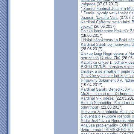
imigrace
(07.07.2017)
* Zemřel kardinál Joachim Mei
* Zemřel bývalý vatikánský ti
Joaquin Navarro-Valls
(07.07.2
Kardinál Caffarra: satan hází B
výzva"
(26.06.2017)
Polská konference biskupů: Žá
(19.06.2017)
Lidská náboženství a Boží ná
Kardinál Sarah pojmenovává dik
(28.05.2017)
Biskup Luigi Negri dětem z Ma
nerozezná již více Zlo"
(26.05.
Katolická církev k rodině v če
EXKLUZIVNĚ! interview s kar
zmatek a se zmatkem přijde ro
Papežův vyslanec kritizuje úsi
Přípravný dokument XV. řádné
(19.04.2017)
Kardinál Sarah: Benedikt XVI
Muži minulosti a muži budoucno
Kardinál Vlk odešel
(22.03.201
Biskup Schneider: Pokud mi bi
odmítnout"
(21.03.2017)
Rekviem za kardinála Milosla
Slovenští biskupové rozhodli
Srdci Ježíšovu a Neposkvrně
Analýza problematiky CON
dvou formách ŘÍMSKEHO RITU