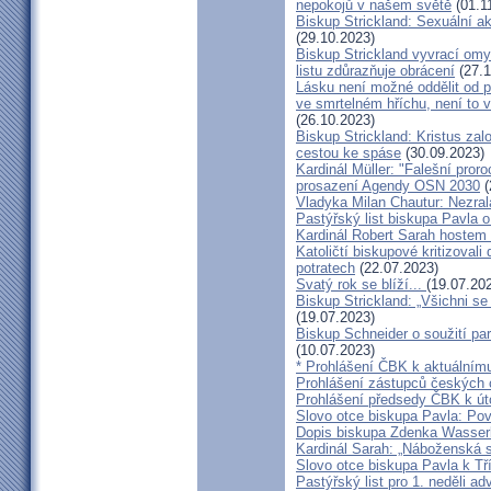
nepokojů v našem světě
(01.1
Biskup Strickland: Sexuální ak
(29.10.2023)
Biskup Strickland vyvrací omyl
listu zdůrazňuje obrácení
(27.1
Lásku není možné oddělit od p
ve smrtelném hříchu, není to 
(26.10.2023)
Biskup Strickland: Kristus zalo
cestou ke spáse
(30.09.2023)
Kardinál Müller: "Falešní pror
prosazení Agendy OSN 2030
(
Vladyka Milan Chautur: Nezra
Pastýřský list biskupa Pavla o
Kardinál Robert Sarah hostem 
Katoličtí biskupové kritizovali
potratech
(22.07.2023)
Svatý rok se blíží...
(19.07.20
Biskup Strickland: „Všichni se
(19.07.2023)
Biskup Schneider o soužití p
(10.07.2023)
* Prohlášení ČBK k aktuálnímu
Prohlášení zástupců českých c
Prohlášení předsedy ČBK k út
Slovo otce biskupa Pavla: Pov
Dopis biskupa Zdenka Wasserb
Kardinál Sarah: „Náboženská 
Slovo otce biskupa Pavla k Tří
Pastýřský list pro 1. neděli ad