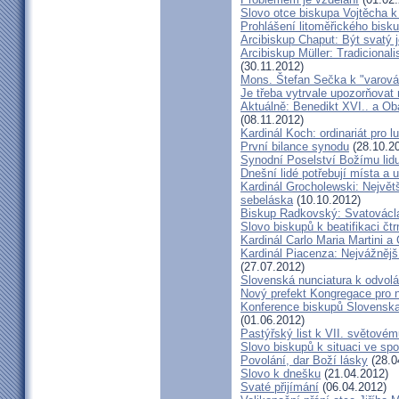
Slovo otce biskupa Vojtěcha 
Prohlášení litoměřického bis
Arcibiskup Chaput: Být svatý j
Arcibiskup Müller: Tradicional
(30.11.2012)
Mons. Štefan Sečka k "varován
Je třeba vytrvale upozorňovat
Aktuálně: Benedikt XVI.. a Ob
(08.11.2012)
Kardinál Koch: ordinariát pro l
První bilance synodu
(28.10.2
Synodní Poselství Božímu lid
Dnešní lidé potřebují místa a u
Kardinál Grocholewski: Největ
sebeláska
(10.10.2012)
Biskup Radkovský: Svatováclavs
Slovo biskupů k beatifikaci čt
Kardinál Carlo Maria Martini a
Kardinál Piacenza: Nejvážněj
(27.07.2012)
Slovenská nunciatura k odvol
Nový prefekt Kongregace pro 
Konference biskupů Slovenska
(01.06.2012)
Pastýřský list k VII. světovém
Slovo biskupů k situaci ve spo
Povolání, dar Boží lásky
(28.0
Slovo k dnešku
(21.04.2012)
Svaté přijímání
(06.04.2012)