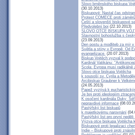
Slovo brněnského biskupa Vojt
(30.10.2013)
Biskupové: Nastal čas odstran
Protest COMECE proti záměr
Čeští a slovenští biskupové s
Předvolební boj
(22.10.2013)
SLOVO OTCE BISKUPA VOJ
Slavnostní bohoslužba s česk
(23.09.2013)
Den postu a modliteb za mír v 
Světla a stíny v Evropě. Od Ec
evangelizace.
(20.07.2013)
Biskup Vojtěch vyzval k podpoř
Kardinál Vatikánu: "Antikonce
Scola: Evropa musí radikálně z
Slovo otce biskupa Vojtěcha
k sousoší sv. Cyrila a Metodě
Arcibiskup Graubner k Velkém
(24.05.2013)
Papež vyzývá k eucharistick
Je boj proti ideologiím ztracen
K osočení kardinála Duky: Šéf
nepravdivé informace
(08.03.2
Pastýřský list biskupů
k majetkovému narovnání
(04.
Pastýřský list pro první neděli
Výzva otce biskupa Vojtěcha 
Biskupové proti legalizaci ch
Indie – Biskupové proti znásil
Problémem je vzdělání
(01.02.