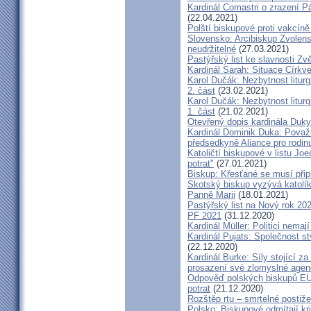
Kardinál Comastri o zrazení 
(22.04.2021)
Polští biskupové proti vakcíně
Slovensko: Arcibiskup Zvolens
neudržitelné
(27.03.2021)
Pastýřský list ke slavnosti Z
Kardinál Sarah: Situace Církve
Karol Dučák: Nezbytnost litur
2. část
(23.02.2021)
Karol Dučák: Nezbytnost litur
1. část
(21.02.2021)
Otevřený dopis kardinála Duky
Kardinál Dominik Duka: Považu
předsedkyně Aliance pro rodin
Katoličtí biskupové v listu Jo
potrat"
(27.01.2021)
Biskup: Křesťané se musí přip
Skotský biskup vyzývá katolík
Panně Marii
(18.01.2021)
Pastýřský list na Nový rok 20
PF 2021
(31.12.2020)
Kardinál Müller: Politici nema
Kardinál Pujats: Společnost st
(22.12.2020)
Kardinál Burke: Síly stojící 
prosazení své zlomyslné agend
Odpověď polských biskupů EU p
potrat
(21.12.2020)
Rozštěp rtu – smrtelné postiž
Polsko: Biskupové odmítají kr