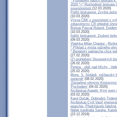
* Prohlášení našich biskupů k
2020 *+* Rozhodnutí biskupa V
souvisloslosti
(12.03.2020)
Polští biskupové: Zvyšte poče
(10.03.2020)
Výzva ČBK v souvislosti s vy
zdravotnictví ČR ohledně shr
Biskup Pascal Roland: Epidem
(10.03.2020)
Italští biskupové: Zrušení boh
(09.03.2020)
Vladyka Milan Chautur - Rizika
* Příklad z místa vážného o
* Benátský patriarcha chce je
(27.02.2020)
(Z) prohlášení Slovenských b
(26.02.2020)
Pentos - pláč nad hříchy - Ve
(25.02.2020)
Mons. S. Stolárik, rožňavský
správně!
(08.02.2020)
'Zůstaňme věrnými Kristovými 
'Pochodem'
(04.02.2020)
Arcibiskup Aupetit: Kým jsem 
(03.02.2020)
Karol Dučák: Dobrodiní Triden
Arcibiskup Cyril Vasiľ jmenov
eparchie. Předcházelo falešné
Nářek kardinála Saraha: Katoli
(23.12.2019)