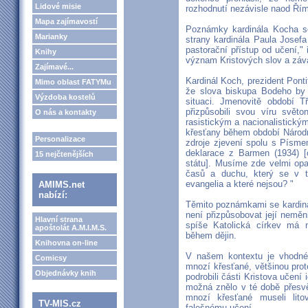
Lidové misie
rozhodnutí nezávisle naod Ří
Mapa zajímavostí
Poznámky kardinála Kocha se 
Marianky
strany kardinála Paula Josef
pastorační přístup od učení,"
Knihy
význam Kristových slov a záva
Zajímavé...
Kardinál Koch, prezident Ponti
Mimo oblast FATYMu
že slova biskupa Bodeho by
Výzdoba kostelů
situaci. Jmenovitě období T
přizpůsobili svou víru světo
O nás a kontakty
rasistickým a nacionalistick
křesťany během období Národn
Personalizace
zdroje zjevení spolu s Písme
deklarace z Barmen (1934) [o
15 nejčtenějších
státu]. Musíme zde velmi opa
časů a duchu, který se v t
evangelia a které nejsou? "
AMIMS.net
nabízí:
Těmito poznámkami se kardinál
není přizpůsobovat její neměni
Hlavní strana
spíše Katolická církev má 
apoštolát A.M.I.M.S.
během dějin.
Knihovna on-line
V našem kontextu je vhodné
Comicsy
mnozí křesťané, většinou prot
Objednávky knih
podrobili části Kristova učení 
možná znělo v té době přesvě
mnozí křesťané museli lito
TV-MIS.cz
falešnému učení.