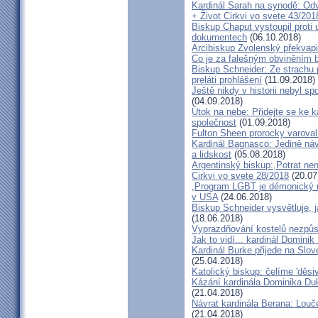
Kardinál Sarah na synodě: Odvá
+ Život Cirkvi vo svete 43/201
Biskup Chaput vystoupil proti
dokumentech
(06.10.2018)
Arcibiskup Zvolenský překvapil
Co je za falešným obviněním 
Biskup Schneider: Ze strachu 
preláti prohlášení
(11.09.2018)
Ještě nikdy v historii nebyl s
(04.09.2018)
Útok na nebe: Přidejte se ke k
společnost
(01.09.2018)
Fulton Sheen prorocky varoval 
Kardinál Bagnasco: Jedině náv
a lidskost
(05.08.2018)
Argentinský biskup:,Potrat není
Cirkvi vo svete 28/2018
(20.07
„Program LGBT je démonický út
v USA
(24.06.2018)
Biskup Schneider vysvětluje, 
(18.06.2018)
Vyprazdňování kostelů nezpůso
Jak to vidí... kardinál Domini
Kardinál Burke přijede na Slov
(25.04.2018)
Katolický biskup: čelíme 'děs
Kázání kardinála Dominika Duky
(21.04.2018)
Návrat kardinála Berana: Lo
(21.04.2018)