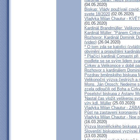
(04.05.2020)
Biskup: Vlády používají covid-
svete 18/2020
(02.05.2020)
Vladyka Milan Chautur - KVĚT
(01.05.2020)
Kardinál Brandmüller: Velikon
Kardinál Müller: "Pánem Církve
Rozhovor: Kardinál Dominik 
(video)
(26.04.2020)
* O tom zda se katolíci (zvláš
obvinění a propuštění kardinál
* Plačící kardinál Comastri při
modlete se se svým lidem sva
Církev a Velikonoce v době p
Rozhovor s kardinálem Domin
Pozdrav brněnského biskupa M
Velikonoční výzva českých a
Mons. Ján Orosch: Nedejme se 
zcela odloučili od Boha a Církv
Poselství biskupa z Astany M
'Nastal čas vložit veškerou sv
víry kdl. Müller
(25.03.2020)
Vladyka Milan Chautur - ZÁ
Půst na zastavení koronaviru
(
Vladyka Milan Chautur - Noe p
(16.03.2020)
Výzva litoměřického biskupa z
Slovenští biskupové vyzývají 
(13.03.2020)