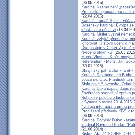
(06.05.2015)
Kardinál Kasper není „papežův
Prefekt kongregace pro nauku 
(22.04.2015)
Kardinál Tomáš Špidlík
věčnaj
Bosenský kardinál: Evropa se
křesťanské dědictví
(18.04.20
Kardinál Műller vyzval němec
Kardinál vytýká předsedovi 
ignorovat Kristovo učení o ma
Dva postoje v Církvi: A) muče
"tvrdého slovníku"
(26.03.2015
Mons. Vlastimil Kročil novým
Referendum - Mons. Ján Sokol:
(30.01.2015)
Ukrajinský patriarcha Filaret kr
Kardinál Raymond Leo Burke: 
pouze sv. Otec František to m
Biskupové Slovenska: Odmítíme
Kardinál Duka napsal dopis r
Závěrečná synodální zpráva p
Reflexe v poločase biskupské
* Synoda o rodině 2014-2015: 
* Zdroje informací a přímé pře
Prohlášení předsedy KBS k ro
(06.09.2014)
Kardinál Dominik Duka: kázání
kardinál Raymond Burke: "Pot
(21.08.2014)
Biskup Atanáš SCHNEIDER: "Na