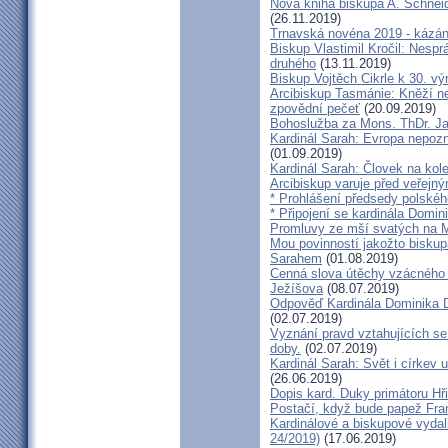
Nová kniha biskupa A. Schneid
(26.11.2019)
Trnavská novéna 2019 - kázá
Biskup Vlastimil Kročil: Nesp
druhého
(13.11.2019)
Biskup Vojtěch Cikrle k 30. v
Arcibiskup Tasmánie: Kněží n
zpovědní pečeť
(20.09.2019)
Bohoslužba za Mons. ThDr. Ja
Kardinál Sarah: Evropa nepozn
(01.09.2019)
Kardinál Sarah: Človek na kol
Arcibiskup varuje před veřejn
* Prohlášení předsedy polskéh
* Připojení se kardinála Domi
Promluvy ze mší svatých na Ml
Mou povinností jakožto biskup
Sarahem
(01.08.2019)
Cenná slova útěchy vzácného 
Ježíšova
(08.07.2019)
Odpověď Kardinála Dominika D
(02.07.2019)
Vyznání pravd vztahujících se
doby.
(02.07.2019)
Kardinál Sarah: Svět i církev u
(26.06.2019)
Dopis kard. Duky primátoru Hř
Postačí, když bude papež Fran
Kardinálové a biskupové vydali 
24/2019)
(17.06.2019)