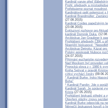
Kardinál varuje před 'ďábelsk
Prohl. předsedy a místopředse
Potřebujeme poznat moudrost, 
Kardinálové opět polemizují s
Kardinál Brandmüller: Zastánci
(27.08.2015)
Kardinál Cordes papežským l
(23.08.2015)
Exkluzivní rozhovor pro Aktual
kardinál Dominik Duka.
(12.08
Arcibiskup Jan Graubner k pa
Prohlášení předsedy ČBK u pří
Nigerijští biskupové: "Nepodl
Arcibiskup Detroitu: Kázat pro
Polský episkopát hluboce rozča
(24.07.2015)
Přijímání eucharistie rozveden
Nad Mexikem byl proveden ve
Prorocká slova z r. 1980 k syn
Kniha Setrvat v pravdě Kristov
církvi vychází česky
(09.06.20
* Kardinál Burke: Irsko hlaso
Boha"
* Kardinál Parolin: Jde o poráž
Kardinál Sarah: Je správné vy
Krista
(27.05.2015)
Prohlášení biskupů střední a 
Otevření otázky znovu sezdan
Kardinál Burke odpovídá na ne
Němečtí biskupové hovoří o hr