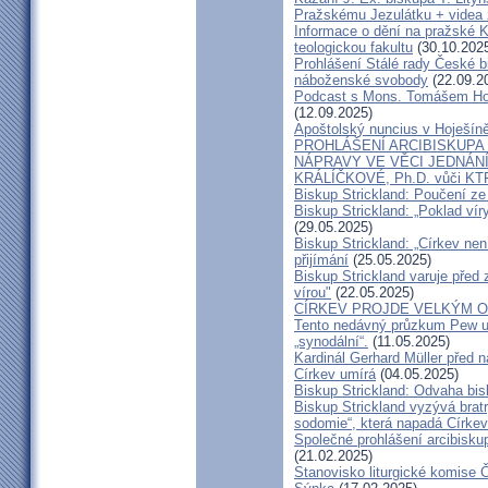
Pražskému Jezulátku + videa 
Informace o dění na pražské Ka
teologickou fakultu
(30.10.202
Prohlášení Stálé rady České b
náboženské svobody
(22.09.2
Podcast s Mons. Tomášem Ho
(12.09.2025)
Apoštolský nuncius v Hoješín
PROHLÁŠENÍ ARCIBISKUPA
NÁPRAVY VE VĚCI JEDNÁNÍ
KRÁLÍČKOVÉ, Ph.D. vůči KT
Biskup Strickland: Poučení 
Biskup Strickland: „Poklad ví
(29.05.2025)
Biskup Strickland: „Církev nen
přijímání
(25.05.2025)
Biskup Strickland varuje před 
vírou"
(22.05.2025)
CÍRKEV PROJDE VELKÝM O
Tento nedávný průzkum Pew uk
„synodální“.
(11.05.2025)
Kardinál Gerhard Müller před 
Církev umírá
(04.05.2025)
Biskup Strickland: Odvaha bi
Biskup Strickland vyzývá bratry
sodomie“, která napadá Církev
Společné prohlášení arcibisk
(21.02.2025)
Stanovisko liturgické komise