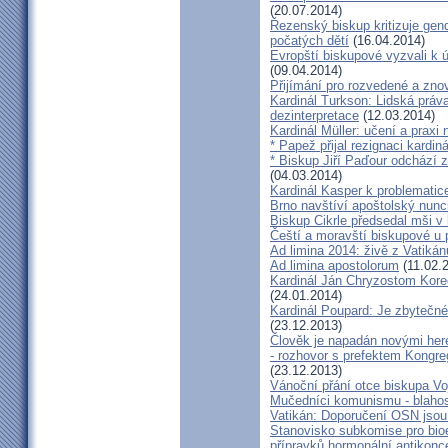
(20.07.2014)
Řezenský biskup kritizuje gen
počatých dětí
(16.04.2014)
Evropští biskupové vyzvali k 
(09.04.2014)
Přijímání pro rozvedené a zn
Kardinál Turkson: Lidská práva 
dezinterpretace
(12.03.2014)
Kardinál Müller: učení a praxi 
* Papež přijal rezignaci kardin
* Biskup Jiří Paďour odchází 
(04.03.2014)
Kardinál Kasper k problemati
Brno navštíví apoštolský nun
Biskup Cikrle předsedal mši v 
Čeští a moravští biskupové u 
Ad limina 2014: živě z Vatik
Ad limina apostolorum
(11.02.
Kardinál Ján Chryzostom Kore
(24.01.2014)
Kardinál Poupard: Je zbytečné 
(23.12.2013)
Člověk je napadán novými he
- rozhovor s prefektem Kongre
(23.12.2013)
Vánoční přání otce biskupa Vo
Mučedníci komunismu - blahos
Vatikán: Doporučení OSN jsou
Stanovisko subkomise pro bioe
přípravků hormonální antikon