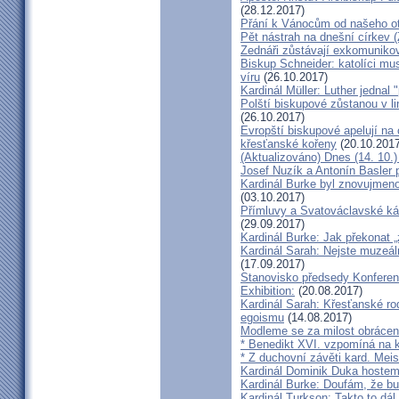
(28.12.2017)
Přání k Vánocům od našeho ot
Pět nástrah na dnešní církev (
Zednáři zůstávají exkomunikova
Biskup Schneider: katolíci mus
víru
(26.10.2017)
Kardinál Müller: Luther jednal
Polští biskupové zůstanou v li
(26.10.2017)
Evropští biskupové apelují na 
křesťanské kořeny
(20.10.2017
(Aktualizováno) Dnes (14. 10.)
Josef Nuzík a Antonín Basler
Kardinál Burke byl znovujmen
(03.10.2017)
Přímluvy a Svatováclavské káz
(29.09.2017)
Kardinál Burke: Jak překonat 
Kardinál Sarah: Nejste muzeální
(17.09.2017)
Stanovisko předsedy Konfere
Exhibition:
(20.08.2017)
Kardinál Sarah: Křesťanské ro
egoismu
(14.08.2017)
Modleme se za milost obrácení
* Benedikt XVI. vzpomíná na k
* Z duchovní závěti kard. Mei
Kardinál Dominik Duka hoste
Kardinál Burke: Doufám, že bud
Kardinál Turkson: Takto to dál