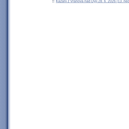
::
Kázání z Vranova nad Dyjí 28. 6. 2026 (13. ne