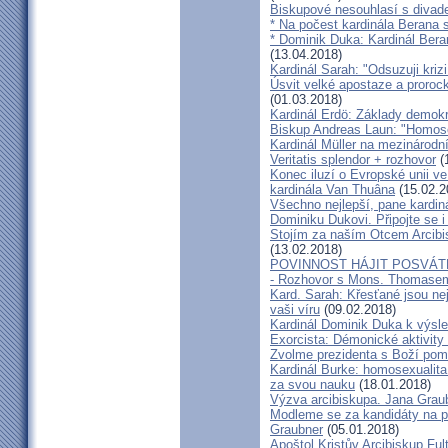
Biskupové nesouhlasí s divadel
* Na počest kardinála Berana 
* Dominik Duka: Kardinál Beran
(13.04.2018)
Kardinál Sarah: "Odsuzuji kriz
Úsvit velké apostaze a proroc
(01.03.2018)
Kardinál Erdö: Základy demokra
Biskup Andreas Laun: "Homos
Kardinál Müller na mezinárodní
Veritatis splendor + rozhovor
(
Konec iluzí o Evropské unii ve
kardinála Van Thuâna
(15.02.2
Všechno nejlepší, pane kardiná
Dominiku Dukovi. Připojte se i
Stojím za naším Otcem Arcib
(13.02.2018)
POVINNOST HÁJIT POSVÁT
- Rozhovor s Mons. Thomase
Kard. Sarah: Křesťané jsou ne
vaši víru
(09.02.2018)
Kardinál Dominik Duka k výsl
Exorcista: Démonické aktivity
Zvolme prezidenta s Boží pom
Kardinál Burke: homosexualita
za svou nauku
(18.01.2018)
Výzva arcibiskupa. Jana Grau
Modleme se za kandidáty na pr
Graubner
(05.01.2018)
Apoštol Kristův Arcibiskup Ful