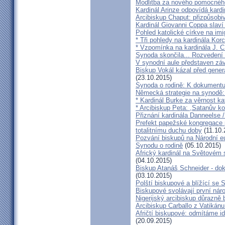
Modlitba za nového pomocnéh
Kardinál Arinze odpovídá kardi
Arcibiskup Chaput: přizpůsobi
Kardinál Giovanni Coppa slav
Pohled katolické církve na imi
* Tři pohledy na kardinála Kor
* Vzpomínka na kardinála J. C
Synoda skončila... Rozvedení p
V synodní aule představen z
Biskup Vokál kázal před gen
(23.10.2015)
Synoda o rodině: K dokumentu
Německá strategie na synodě: 
* Kardinál Burke za věrnost ka
* Arcibiskup Peta: ,Satanův kou
Přiznání kardinála Danneelse /
Prefekt papežské kongregace 
totalitnímu duchu doby
(11.10.
Pozvání biskupů na Národní e
Synodu o rodině
(05.10.2015)
Africký kardinál na Světovém 
(04.10.2015)
Biskup Atanáš Schneider - d
(03.10.2015)
Polští biskupové a blížící se
Biskupové svolávají první nár
Nigerijský arcibiskup důrazně 
Arcibiskup Carballo z Vatikánu
Afričtí biskupové: odmítáme i
(20.09.2015)