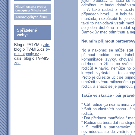
jejich představ, a naučí se 
odměnou jim budou dobré vzta
Hlavní strana webu
... A také radost z vítězst
časopisu Milujte se!
případech hrozí ... A bohužel
Archiv vyšlých čísel
manžela, nezpůsobí to jen oc
také to nahlodává vztah mezi
se jeden druhému a hledat sp
Spřátelené
Damoklův meč odmítnutí a nep
weby:
Neumím přijmout partnerovy
Blog o FATYMu
zde
,
blog o TV-MIS.cz
tv-
No a nakonec se může stát 
mis.signaly.cz
a
přijmout rodiče toho druhé
další blog o TV-MIS
komunikace, zvyky, chování .
zde
.
odtrhnout a žít si po svém
rodičů! A navíc, nemůže ho o
kterých vyrůstal ... to jako
Proto je důležité učit se přijmo
umožnit svému milovanému par
rodiči, a snažit se je přijmout, 
Takže ve zkratce - pár pravid
* Ctít rodiče (to neznamená ve
* Stát na vlastních nohou - či
rodičů;
* Dát přednost manželce / man
* Rodiče partnera dát na stejn
* S rodiči a partnerovými 
nevměšovat se do vnitřních 