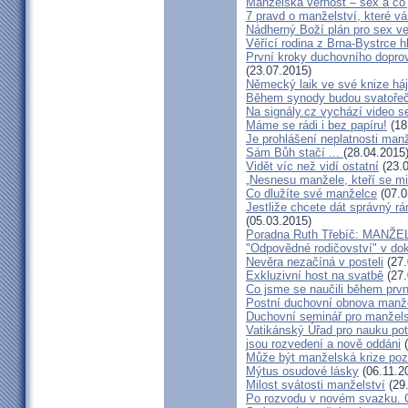
Manželská věrnost – sex a co 
7 pravd o manželství, které v
Nádherný Boží plán pro sex v
Věřící rodina z Brna-Bystrce 
První kroky duchovního doprov
(23.07.2015)
Německý laik ve své knize há
Během synody budou svatořečen
Na signály.cz vychází video s
Máme se rádi i bez papíru!
(18
Je prohlášení neplatnosti manž
Sám Bůh stačí ...
(28.04.2015
Vidět víc než vidí ostatní
(23.0
„Nesnesu manžele, kteří se milu
Co dlužíte své manželce
(07.0
Jestliže chcete dát správný rám
(05.03.2015)
Poradna Ruth Třebíč: MANŽ
"Odpovědné rodičovství" v do
Nevěra nezačíná v posteli
(27.
Exkluzivní host na svatbě
(27.
Co jsme se naučili během prvn
Postní duchovní obnova manž
Duchovní seminář pro manžel
Vatikánský Úřad pro nauku potv
jsou rozvedení a nově oddáni
(
Může být manželská krize poz
Mýtus osudové lásky
(06.11.2
Milost svátosti manželství
(29
Po rozvodu v novém svazku. C