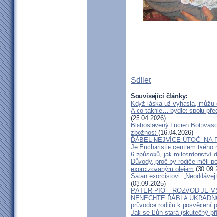
Sdílet
Související články:
Když láska už vyhasla, můžu 
A co takhle… bydlet spolu pře
(25.04.2026)
Blahoslavený Lucien Botovasoa
zbožnost
(16.04.2026)
ĎÁBEL NEJVÍCE ÚTOČÍ NA R
Je Eucharistie centrem tvého 
6 způsobů, jak milosrdenství d
Důvody, proč by rodiče měli 
exorcizovaným olejem
(30.09.
Satan exorcistovi: „Neoddávejt
(03.09.2025)
PÁTER PIO – ROZVOD JE 
NENECHTE ĎÁBLA UKRADNOU
průvodce rodičů k posvěcení p
Jak se Bůh stará (skutečný př