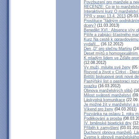
Povzbuzení pro manžele a nej
RECENZE: Co je to manželstv
Interaktivní kurz O manželství
PPR v praxi 13.4. 2013
(25.03
Prostituce "řádným podnikání
dcery?
(11.03.2013)
Benedikt XVI.: Absence víry o
Pilíře a zabijáci šťastného ma
Kurz Na cestě k opravdovému 
vydařil…
(16.12.2012)
Den „D“ pro slečnu Martinu
(24
Deset mýtů o homosexuálním 
K mladým lidem ve Žďáře prom
(12.08.2012)
Vy muži, milujte své ženy
(05.
Rozvod a život v Církvi - Diec
Britští biskupové proti nové d
Pastýřský list o pastoraci roz
svazku
(16.03.2012)
Obnova manželských slibů
(16
Milost svátosti manželství
(09.
Láskyplná komunikace
(22.09.
Je možné žít v manželství a 
Víkend pro ženy
(04.03.2011)
Pozvánka na oslavu 1. roku m
Poděkování a prosba
(08.03.2
IV. brněnské bioetické dny
(12
Příběh k zamyšlení
(03.01.201
Duchovní obnova manželů „Lás
Zveme k obnově manželského 