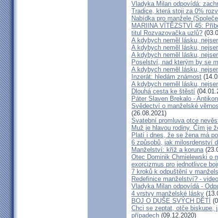
Vladyka Milan odpovídá: zachr
Tradice, která stoji za 0% roz
Nabídka pro manžele (Společen
MARIINA VÍTĚZSTVÍ 45: Příbě
titul Rozvazovačka uzlů?
(03.0
A kdybych neměl lásku, nejsem
A kdybych neměl lásku, nejsem
A kdybych neměl lásku, nejsem
Poselství, nad kterým by se 
A kdybych neměl lásku, nejsem
Inzerát: hledám známost
(14.0
A kdybych neměl lásku, nejsem
Dlouhá cesta ke štěstí
(04.01.
Páter Slaven Brekalo - Antiko
Svědectví o manželské věrnost
(26.08.2021)
Svatební promluva otce nevěs
Muž je hlavou rodiny. Čím je 
Platí i dnes, že se žena má 
6 způsobů, jak milosrdenství d
Manželství: kříž a koruna
(23.
Otec Dominik Chmielewski o m
exorcizmus pro jednotlivce boj
7 kroků k odpuštění v manžels
Redefinice manželství? - vide
Vladyka Milan odpovídá - Odp
4 vrstvy manželské lásky
(13.
BOJ O DUŠE SVÝCH DĚTÍ
(0
Chci se zeptat, otče biskupe, 
případech
(09.12.2020)