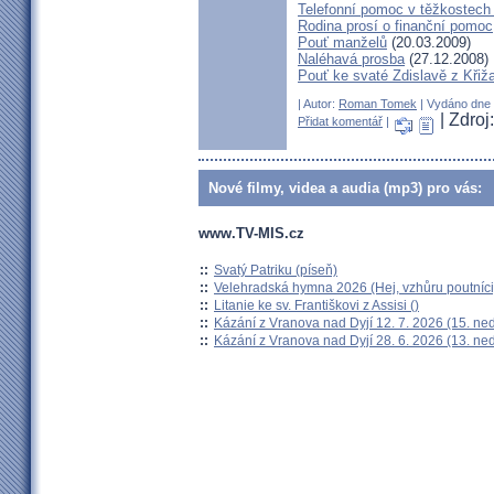
Telefonní pomoc v těžkostech 
Rodina prosí o finanční pomoc
Pouť manželů
(20.03.2009)
Naléhavá prosba
(27.12.2008)
Pouť ke svaté Zdislavě z Křiž
| Autor:
Roman Tomek
| Vydáno dne 1
| Zdro
Přidat komentář
|
Nové filmy, videa a audia (mp3) pro vás:
www.TV-MIS.cz
::
Svatý Patriku (píseň)
::
Velehradská hymna 2026 (Hej, vzhůru poutníci
::
Litanie ke sv. Františkovi z Assisi ()
::
Kázání z Vranova nad Dyjí 12. 7. 2026 (15. ne
::
Kázání z Vranova nad Dyjí 28. 6. 2026 (13. ne