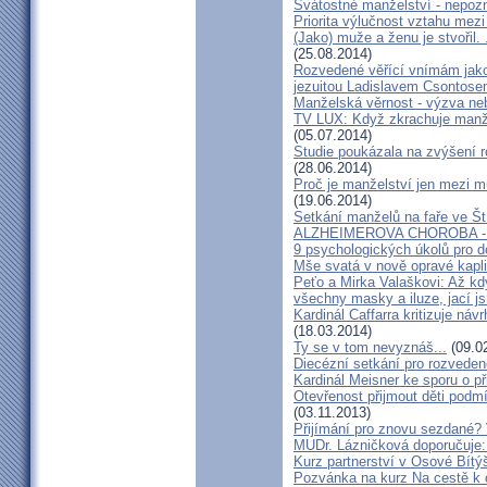
Svátostné manželství - nepoz
Priorita výlučnost vztahu mezi
(Jako) muže a ženu je stvořil.
(25.08.2014)
Rozvedené věřící vnímám jako
jezuitou Ladislavem Csontos
Manželská věrnost - výzva ne
TV LUX: Když zkrachuje manžel
(05.07.2014)
Studie poukázala na zvýšení r
(28.06.2014)
Proč je manželství jen mezi m
(19.06.2014)
Setkání manželů na faře ve Št
ALZHEIMEROVA CHOROBA - d
9 psychologických úkolů pro d
Mše svatá v nově opravé kapl
Peťo a Mirka Valaškovi: Až kd
všechny masky a iluze, jací j
Kardinál Caffarra kritizuje ná
(18.03.2014)
Ty se v tom nevyznáš...
(09.0
Diecézní setkání pro rozveden
Kardinál Meisner ke sporu o př
Otevřenost přijmout děti podm
(03.11.2013)
Přijímání pro znovu sezdané? 
MUDr. Lázničková doporučuje:
Kurz partnerství v Osové Bítý
Pozvánka na kurz Na cestě k 