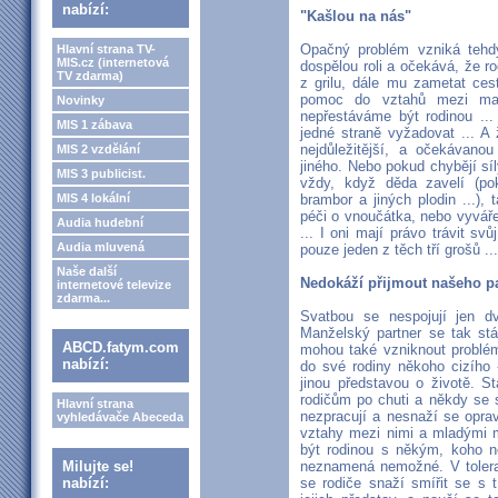
nabízí:
"Kašlou na nás"
Opačný problém vzniká tehd
Hlavní strana TV-
MIS.cz (internetová
dospělou roli a očekává, že r
TV zdarma)
z grilu, dále mu zametat c
pomoc do vztahů mezi manž
Novinky
nepřestáváme být rodinou ...
MIS 1 zábava
jedné straně vyžadovat ... A
nejdůležitější, a očekávan
MIS 2 vzdělání
jiného. Nebo pokud chybějí síl
MIS 3 publicist.
vždy, když děda zavelí (po
MIS 4 lokální
brambor a jiných plodin ...),
péči o vnoučátka, nebo vyvář
Audia hudební
... I oni mají právo trávit sv
Audia mluvená
pouze jeden z těch tří grošů ...
Naše další
Nedokáží přijmout našeho p
internetové televize
zdarma...
Svatbou se nespojují jen dv
Manželský partner se tak stá
ABCD.fatym.com
mohou také vzniknout problémy
nabízí:
do své rodiny někoho cizího 
jinou představou o životě. S
rodičům po chuti a někdy se 
Hlavní strana
nezpracují a nesnaží se opra
vyhledávače Abeceda
vztahy mezi nimi a mladými m
být rodinou s někým, koho 
Milujte se!
neznamená nemožné. V tolera
nabízí:
se rodiče snaží smířit se s t