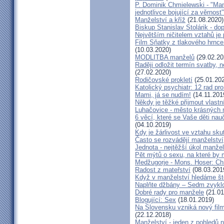
P. Dominik Chmielewski - "Man
jednotlivce bojující za věrnost"
Manželství a kříž
(21.08.2020)
Biskup Stanislav Stolárik - do
Největším ničitelem vztahů je 
Film Sňatky z tlakového hrnce
(10.03.2020)
MODLITBA manželů
(29.02.20
Raději odložit termín svatby, 
(27.02.2020)
Rodičovské prokletí
(25.01.20
Katolický psychiatr: 12 rad pr
Mami, já se nudím!
(14.11.201
Někdy je těžké přijmout vlastní
Luhačovice - město krásných 
6 věcí, které se Vaše děti na
(04.10.2019)
Kdy je žárlivost ve vztahu s
Často se rozvádějí manželství,
Jednota - nejtěžší úkol manžel
Pět mýtů o sexu, na které by
Medžugorje - Mons. Hoser: Chra
Radost z mateřství
(08.03.201
Když v manželství hledáme ště
Naplňte džbány – Sedm zvyklo
Dobré rady pro manžele
(21.01
Blogující: Sex
(18.01.2019)
Na Slovensku vzniká nový fil
(22.12.2018)
Manželství - jeden z pohledů n