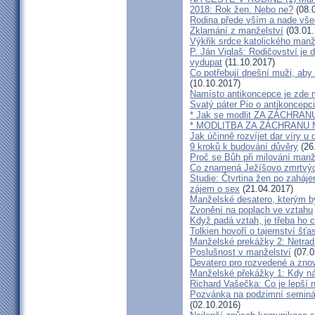
2018: Rok žen. Nebo ne?
(08.
Rodina přede vším a nade vš
Zklamání z manželství
(03.01.
Výkřik srdce katolického manž
P. Ján Viglaš: Rodičovství je 
vydupat
(11.10.2017)
Co potřebují dnešní muži, aby
(10.10.2017)
Namísto antikoncepce je zde mi
Svatý páter Pio o antikoncepci
* Jak se modlit ZA ZÁCHRA
* MODLITBA ZA ZÁCHRANU
Jak účinně rozvíjet dar víry u 
9 kroků k budování důvěry
(26
Proč se Bůh při milování man
Co znamená Ježíšovo zmrtvých
Studie: Čtvrtina žen po zaháje
zájem o sex
(21.04.2017)
Manželské desatero, kterým by
Zvonění na poplach ve vztahu
Když padá vztah, je třeba ho c
Tolkien hovoří o tajemství šť
Manželské prekážky 2: Netrad
Poslušnost v manželství
(07.0
Devatero pro rozvedené a zn
Manželské překážky 1: Kdy n
Richard Vašečka: Co je lepší 
Pozvánka na podzimní seminá
(02.10.2016)