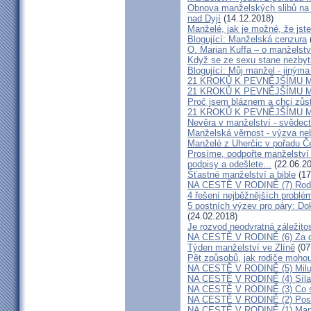
Obnova manželských slibů na 
nad Dyjí
(14.12.2018)
Manželé, jak je možné, že jste
Blogující: Manželská cenzura
O. Marian Kuffa – o manželst
Když se ze sexu stane nezbyt
Blogující: Můj manžel - jiným
21 KROKŮ K PEVNĚJŠÍMU M
21 KROKŮ K PEVNĚJŠÍMU M
Proč jsem bláznem a chci zůst
21 KROKŮ K PEVNĚJŠÍMU M
Nevěra v manželství - svědect
Manželská věrnost - výzva ne
Manželé z Uherčic v pořadu Č
Prosíme, podpořte manželství m
podpisy a odešlete...
(22.06.20
Šťastné manželství a bible
(17
NA CESTĚ V RODINĚ (7) Rodiče
4 řešení nejběžnějších problé
5 postních výzev pro páry: Do
(24.02.2018)
Je rozvod neodvratná záležito
NA CESTĚ V RODINĚ (6) Za d
Týden manželství ve Zlíně
(07
Pět způsobů, jak rodiče mohou
NA CESTĚ V RODINĚ (5) Milu
NA CESTĚ V RODINĚ (4) Síla
NA CESTĚ V RODINĚ (3) Co s
NA CESTĚ V RODINĚ (2) Poslo
NA CESTĚ V RODINĚ (1) Manž