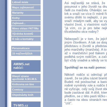
Lidové misie
Asi nejčastěji se stává, že
posunout v jeho životě na dru
Mapa zajímavostí
řadě za manžela. Ohánějíc se
Marianky
krk a snaží se více či méně říd
svému dítěti to nejlepší, z 
Knihy
snaží mladým radit, aby se vy
Zajímavé...
vlastní život, s vlastními roz
"já vím, co je pro tebe nejl
Mimo oblast FATYMu
třicetiletého otce rodiny?
Výzdoba kostelů
Nebezpečí je v tom, že jejic
O nás a kontakty
jiným člověkem. A tak se dosp
představu o životě a představ
Personalizace
jeho manželky (manžela). A to
až v manželství pod tlakem 
15 nejčtenějších
podléhá svým rodičům, a začn
být vždy snadné a někdy se to 
AMIMS.net
Spoléhají se na naši pomoc
nabízí:
Někteří rodiče si odmítají př
Hlavní strana
zavelí, že se jdou sázet bramb
apoštolát A.M.I.M.S.
Budeš mě poslouchat a basta
Knihovna on-line
rodině vyměnily role a rodiče b
ně vyřizuje, celý svůj život ob
Comicsy
bude zastávat dál. A dítě, kte
Objednávky knih
předtím, se z této pasti těžko
a často na obou stranách ne
"ctít".
TV-MIS.cz