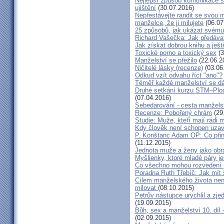
Nejlepší způsob komunikace s
ujištění
(30.07.2016)
Nepřestávejte randit se svou 
manželce, že ji milujete
(06.07
25 způsobů, jak ukázat svému
Richard Vašečka: Jak předávat
Jak získat dobrou knihu a ješt
Toxické porno a toxický sex
(3
Manželství se přežilo
(22.06.2
Ničitelé lásky (recenze)
(03.06
Odkud vzít odvahu říct "ano"?
Téměř každé manželství se dá
Druhé setkání kurzu STM–Plodn
(07.04.2016)
Sebedarování - cesta manžels
Recenze: Pobořený chrám
(29
Studie: Muže, kteří mají rádi
Kdy člověk není schopen uzav
P. Konštanc Adam OP: Co přin
(11.12.2015)
Jednota muže a ženy jako ob
Myšlienky, ktoré mladé páry je
Co všechno mohou rozvedení p
Poradna Ruth Třebíč: Jak mít 
Cílem manželského života nen
milovat
(08.10.2015)
Petrův nástupce urychlil a zj
(19.09.2015)
Bůh, sex a manželství 10. díl
(02.09.2015)