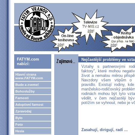
FATYM.com
Nejčastější problémy ve vzt
nabízí:
Vztahy s partnerovými rodi
faktory", které mohou negati
Hlavní strana
život a nemalou měrou přispě
www.FATYM.com
Navzdory všem vtipům o 
pravidlo. Existují rodiny, k
Bude a zveme!
manželsko-rodičovský problém
Bohoslužby
rodinách mohou být tyto vzta
vědět, v čem nejčastěji bý
Farnosti
potížím se vyhnout, nebo je vč
Adoptivní farnost
Zpravodaj
Bylo
Foto
Zasahují, dirigují, radí ...
Hesla