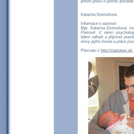
přitom právo o pomoc požádat
Katarína Gromošová
Informace o autorovi
Mgr. Katarína Gromošová, man
Prešově. V rámci psycholog
lidem odhalit a přijmout pravd
slovy jejího života a práce jso
Převzato z
http://zastolom.sk
,