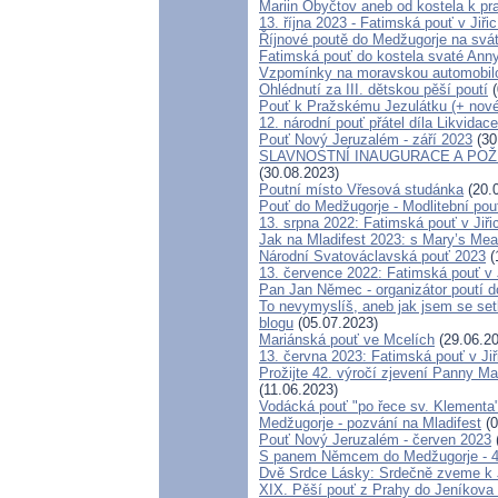
Mariin Obyčtov aneb od kostela k pra
13. října 2023 - Fatimská pouť v Jiřic
Říjnové poutě do Medžugorje na svá
Fatimská pouť do kostela svaté Anny 
Vzpomínky na moravskou automobilo
Ohlédnutí za III. dětskou pěší poutí
(
Pouť k Pražskému Jezulátku (+ nov
12. národní pouť přátel díla Likvidace
Pouť Nový Jeruzalém - září 2023
(30
SLAVNOSTNÍ INAUGURACE A POŽ
(30.08.2023)
Poutní místo Vřesová studánka
(20.
Pouť do Medžugorje - Modlitební pouť
13. srpna 2022: Fatimská pouť v Jiřic
Jak na Mladifest 2023: s Mary’s M
Národní Svatováclavská pouť 2023
(
13. července 2022: Fatimská pouť v J
Pan Jan Němec - organizátor poutí do
To nevymyslíš, aneb jak jsem se set
blogu
(05.07.2023)
Mariánská pouť ve Mcelích
(29.06.20
13. června 2023: Fatimská pouť v Jiř
Prožijte 42. výročí zjevení Panny Mar
(11.06.2023)
Vodácká pouť "po řece sv. Klementa
Medžugorje - pozvání na Mladifest
(0
Pouť Nový Jeruzalém - červen 2023
S panem Němcem do Medžugorje - 42
Dvě Srdce Lásky: Srdečně zveme k Je
XIX. Pěší pouť z Prahy do Jeníkova 