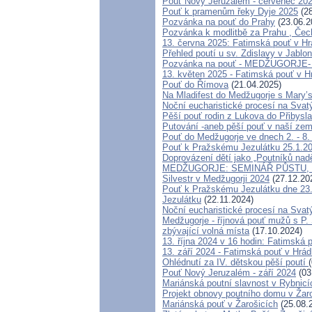
Pouť Nový Jeruzalém - červenec 20
Pouť k pramenům řeky Dyje 2025
(28
Pozvánka na pouť do Prahy
(23.06.2
Pozvánka k modlitbě za Prahu , Čec
13. června 2025: Fatimská pouť v H
Přehled poutí u sv. Zdislavy v Jablo
Pozvánka na pouť - MEDŽUGORJE- 4
13. květen 2025 - Fatimská pouť v 
Pouť do Římova
(21.04.2025)
Na Mladifest do Medžugorje s Mary’
Noční eucharistické procesí na Svat
Pěší pouť rodin z Lukova do Přibysla
Putování -aneb pěší pouť v naší zemi
Pouť do Medžugorje ve dnech 2. - 8.
Pouť k Pražskému Jezulátku 25.1.2
Doprovázení dětí jako „Poutníků nadě
MEDŽUGORJE: SEMINÁŘ PŮSTU, T
Silvestr v Medžugorji 2024
(27.12.20
Pouť k Pražskému Jezulátku dne 23.
Jezulátku
(22.11.2024)
Noční eucharistické procesí na Svatý
Medžugorje - říjnová pouť mužů s P.
zbývající volná místa
(17.10.2024)
13. října 2024 v 16 hodin: Fatimská
13. září 2024 - Fatimská pouť v Hrá
Ohlédnutí za IV. dětskou pěší poutí
Pouť Nový Jeruzalém - září 2024
(03
Mariánská poutní slavnost v Rybnicí
Projekt obnovy poutního domu v Žar
Mariánská pouť v Žarošicích
(25.08.