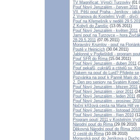
TV Magnificat: Výročí Turzovky
(01.
Pouť Nový Jeruzalém - červen 2011
(
VII. Pěší pouť Praha - Jeníkov - jaká,
Z Vranova do Kostelmí Vydří - dívčí
Pouť na Křemešník v neděli 29.5.20
Z Kobylí do Žarošic
(13.05.2011)
Pouť Nový Jeruzalém - květen 2011
(
Jarní pouť na Turzovce – hora Živčá
28-29.5.2011
(07.05.2011)
Moravský Krumlov - pouť na Florián
Poutě v Hejnicích
(30.04.2011)
Jablonné v Podještědí - program pou
Pouť SFŘ do Říma
(15.04.2011)
Pouť Nový Jeruzalém - duben 2011
(
Pouť pekařů, cukrářů a ctitelů sv. K
Vlakem na pouť do Lurd? Přidejte se
Pozvánka na pouť k Panně Marii do 
2. Den pro seniory na Svatém Kope
Pouť Nový Jeruzalém - březen 2011
(
Pouť Nový Jeruzalém - únor 2011
(24
Pouť Nový Jeruzalém - leden 2011
(0
Pouť Nový Jeruzalém - prosinec 201
Noční křížová cesta na Maria Hilf ve
Pouť Nový Jeruzalém - listopad 2010
Pouť Nový Jeruzalém - říjen 2010
(12
Program poutí 2011 v Kostelním Vyd
Národní pouť do Říma
(29.09.2010)
Děkovná Národní pouť do Říma 2010
O cestě do Říma
(10.09.2010)
Moravská pouť do Jeníkova u Duch