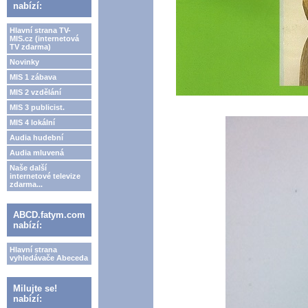
nabízí:
Hlavní strana TV-
MIS.cz (internetová
TV zdarma)
Novinky
MIS 1 zábava
MIS 2 vzdělání
MIS 3 publicist.
MIS 4 lokální
Audia hudební
Audia mluvená
Naše další
internetové televize
zdarma...
ABCD.fatym.com
nabízí:
Hlavní strana
vyhledávače Abeceda
Milujte se!
nabízí: