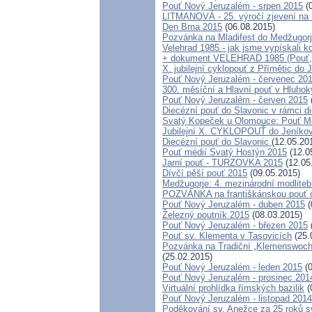
Pouť Nový Jeruzalém - srpen 2015
(0
LITMANOVÁ - 25. výročí zjevení na 
Den Brna 2015
(06.08.2015)
Pozvánka na Mladifest do Medžugorje
Velehrad 1985 - jak jsme vypískali k
+ dokument VELEHRAD 1985 (Pouť, k
X. jubilejní cyklopouť z Přímětic do 
Pouť Nový Jeruzalém - červenec 20
300. měsíční a Hlavní pouť v Hluh
Pouť Nový Jeruzalém - červen 2015
Diecézní pouť do Slavonic v rámci d
Svatý Kopeček u Olomouce: Pouť Mo
Jubilejní X. CYKLOPOUŤ do Jeníko
Diecézní pouť do Slavonic
(12.05.20
Pouť médií Svatý Hostýn 2015
(12.0
Jarní pouť - TURZOVKA 2015
(12.05
Dívčí pěší pouť 2015
(09.05.2015)
Medžugorje: 4. mezinárodní modlitebn
POZVÁNKA na františkánskou pouť do 
Pouť Nový Jeruzalém - duben 2015
(
Železný poutník 2015
(08.03.2015)
Pouť Nový Jeruzalém - březen 2015
Pouť sv. Klementa v Tasovicích
(25.
Pozvánka na Tradiční „Klemenswoch
(25.02.2015)
Pouť Nový Jeruzalém - leden 2015
(0
Pouť Nový Jeruzalém - prosinec 201
Virtuální prohlídka římských bazilik
(
Pouť Nový Jeruzalém - listopad 2014
Poděkování sv. Anežce za 25 roků 