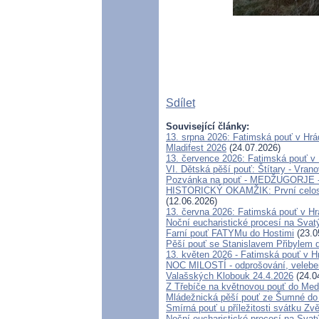
Sdílet
Související články:
13. srpna 2026: Fatimská pouť v Hr
Mladifest 2026
(24.07.2026)
13. července 2026: Fatimská pouť v
VI. Dětská pěší pouť: Štítary - Vrano
Pozvánka na pouť - MEDŽUGORJE - 4
HISTORICKÝ OKAMŽIK: První celosvě
(12.06.2026)
13. června 2026: Fatimská pouť v H
Noční eucharistické procesí na Svat
Farní pouť FATYMu do Hostimi
(23.0
Pěší pouť se Stanislavem Přibylem 
13. květen 2026 - Fatimská pouť v 
NOC MILOSTÍ - odprošování, velebení
Valašských Klobouk 24.4.2026
(24.0
Z Třebíče na květnovou pouť do Med
Mládežnická pěší pouť ze Šumné do
Smírná pouť u příležitosti svátku Zv
Noční eucharistické procesí na Svat