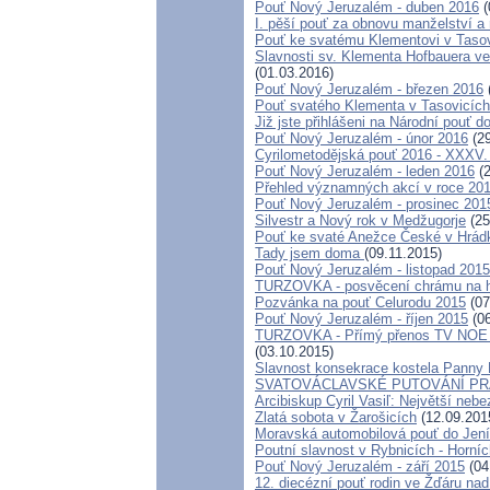
Pouť Nový Jeruzalém - duben 2016
(
I. pěší pouť za obnovu manželství a 
Pouť ke svatému Klementovi v Taso
Slavnosti sv. Klementa Hofbauera ve
(01.03.2016)
Pouť Nový Jeruzalém - březen 2016
Pouť svatého Klementa v Tasovicíc
Již jste přihlášeni na Národní pouť 
Pouť Nový Jeruzalém - únor 2016
(29
Cyrilometodějská pouť 2016 - XXXV.
Pouť Nový Jeruzalém - leden 2016
(2
Přehled významných akcí v roce 20
Pouť Nový Jeruzalém - prosinec 201
Silvestr a Nový rok v Medžugorje
(25
Pouť ke svaté Anežce České v Hrád
Tady jsem doma
(09.11.2015)
Pouť Nový Jeruzalém - listopad 2015
TURZOVKA - posvěcení chrámu na h
Pozvánka na pouť Celurodu 2015
(07
Pouť Nový Jeruzalém - říjen 2015
(06
TURZOVKA - Přímý přenos TV NOE -
(03.10.2015)
Slavnost konsekrace kostela Panny 
SVATOVÁCLAVSKÉ PUTOVÁNÍ PR
Arcibiskup Cyril Vasiľ: Největší nebez
Zlatá sobota v Žarošicích
(12.09.201
Moravská automobilová pouť do Jen
Poutní slavnost v Rybnicích - Horní
Pouť Nový Jeruzalém - září 2015
(04
12. diecézní pouť rodin ve Žďáru na