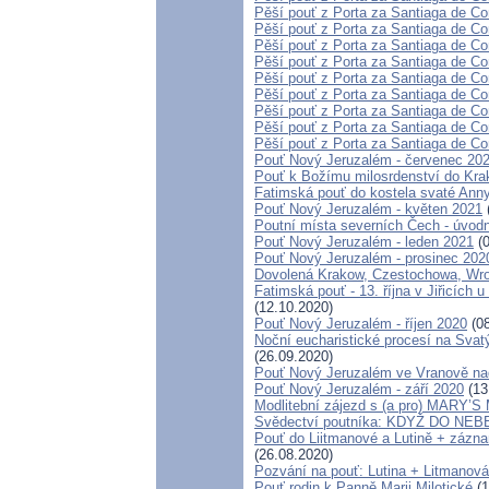
Pěší pouť z Porta za Santiaga de Co
Pěší pouť z Porta za Santiaga de Co
Pěší pouť z Porta za Santiaga de Co
Pěší pouť z Porta za Santiaga de Co
Pěší pouť z Porta za Santiaga de Co
Pěší pouť z Porta za Santiaga de Co
Pěší pouť z Porta za Santiaga de Co
Pěší pouť z Porta za Santiaga de Co
Pěší pouť z Porta za Santiaga de Co
Pouť Nový Jeruzalém - červenec 20
Pouť k Božímu milosrdenství do Krako
Fatimská pouť do kostela svaté Anny 
Pouť Nový Jeruzalém - květen 2021
Poutní místa severních Čech - úvodn
Pouť Nový Jeruzalém - leden 2021
(0
Pouť Nový Jeruzalém - prosinec 202
Dovolená Krakow, Czestochowa, Wr
Fatimská pouť - 13. října v Jiřicích 
(12.10.2020)
Pouť Nový Jeruzalém - říjen 2020
(08
Noční eucharistické procesí na Svat
(26.09.2020)
Pouť Nový Jeruzalém ve Vranově na
Pouť Nový Jeruzalém - září 2020
(13
Modlitební zájezd s (a pro) MARY
Svědectví poutníka: KDYŽ DO NE
Pouť do Liitmanové a Lutině + záznam
(26.08.2020)
Pozvání na pouť: Lutina + Litmanová
Pouť rodin k Panně Marii Milotické
(1