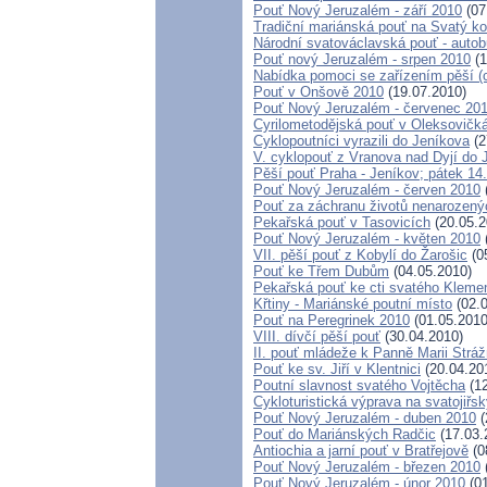
Pouť Nový Jeruzalém - září 2010
(07
Tradiční mariánská pouť na Svatý k
Národní svatováclavská pouť - auto
Pouť nový Jeruzalém - srpen 2010
(1
Nabídka pomoci se zařízením pěší (cy
Pouť v Onšově 2010
(19.07.2010)
Pouť Nový Jeruzalém - červenec 20
Cyrilometodějská pouť v Oleksovičk
Cyklopoutníci vyrazili do Jeníkova
(2
V. cyklopouť z Vranova nad Dyjí do
Pěší pouť Praha - Jeníkov; pátek 14
Pouť Nový Jeruzalém - červen 2010
Pouť za záchranu životů nenarozený
Pekařská pouť v Tasovicích
(20.05.2
Pouť Nový Jeruzalém - květen 2010
VII. pěší pouť z Kobylí do Žarošic
(0
Pouť ke Třem Dubům
(04.05.2010)
Pekařská pouť ke cti svatého Kleme
Křtiny - Mariánské poutní místo
(02.0
Pouť na Peregrinek 2010
(01.05.2010
VIII. dívčí pěší pouť
(30.04.2010)
II. pouť mládeže k Panně Marii Strá
Pouť ke sv. Jiří v Klentnici
(20.04.20
Poutní slavnost svatého Vojtěcha
(12
Cykloturistická výprava na svatojiřs
Pouť Nový Jeruzalém - duben 2010
(
Pouť do Mariánských Radčic
(17.03.
Antiochia a jarní pouť v Bratřejově
(0
Pouť Nový Jeruzalém - březen 2010
Pouť Nový Jeruzalém - únor 2010
(01