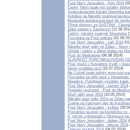
Pouť Nový Jeruzalém - říjen 2014
(09
Český Těšín bude mít ostatky blaho
Svatováclavské kázání Dominika kar
Autobus na Národní svatováclavskou
Moravská autobusová pouť do Jeník
Přímé přenosy ze ŠAŠTÍNA - Celoná
Zlatá sobota v Žarošicích
(12.09.201
Šaštín: národní svatyně Slovenska
(
Pozvánka na Pouť setkání
(01.09.20
Pouť Nový Jeruzalém - září 2014
(01
Národní pouť rodin ve Žďáru - Slovo 
Učitelé i rodiny s dětmi budou na Ho
Pouť do Medjugorje
(06.08.2014)
SLAVNOST PORCINKULOVÉHO O
Pouť mužů v Kostelním Vydří + kázá
Denní modlitba otců
(16.07.2014)
Na Cvilíně bude polský exorcista maz
Pozvánka na pěší pouť z Hostěradi
Morašice: Požehnání výzdoby kaple
Pouť Nový Jeruzalém - červen 2014
Poslední možnost! - Pouť do Medžugo
Dívčí pěší pouť 2014
(10.05.2014)
Národní pouť rodin 2014 ve Žďáru n
Zveme na Fatimský den do Koclířova
Pouť Nový Jeruzalém - květen
(30.04
Pozvánka na pouť na kostelíčku sv.
II. ročník cyklopoutě z Olomouce na
Pouť Nový Jeruzalém - duben 2014
(
Pouť Nový Jeruzalém - březen 2014
Železný poutník 2014
(04.03.2014)