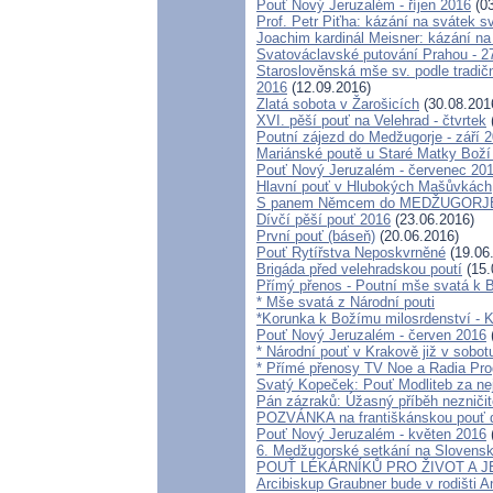
Pouť Nový Jeruzalém - říjen 2016
(03
Prof. Petr Piťha: kázání na svátek s
Joachim kardinál Meisner: kázání na
Svatováclavské putování Prahou - 27
Staroslověnská mše sv. podle tradičn
2016
(12.09.2016)
Zlatá sobota v Žarošicích
(30.08.201
XVI. pěší pouť na Velehrad - čtvrtek
Poutní zájezd do Medžugorje - září 
Mariánské poutě u Staré Matky Boží
Pouť Nový Jeruzalém - červenec 20
Hlavní pouť v Hlubokých Mašůvkách
S panem Němcem do MEDŽUGORJE 
Dívčí pěší pouť 2016
(23.06.2016)
První pouť (báseň)
(20.06.2016)
Pouť Rytířstva Neposkvrněné
(19.06
Brigáda před velehradskou poutí
(15.
Přímý přenos - Poutní mše svatá k B
* Mše svatá z Národní pouti
*Korunka k Božímu milosrdenství - K
Pouť Nový Jeruzalém - červen 2016
* Národní pouť v Krakově již v sobot
* Přímé přenosy TV Noe a Radia Pro
Svatý Kopeček: Pouť Modliteb za n
Pán zázraků: Úžasný příběh nezniči
POZVÁNKA na františkánskou pouť do 
Pouť Nový Jeruzalém - květen 2016
6. Medžugorské setkání na Slovensk
POUŤ LÉKÁRNÍKŮ PRO ŽIVOT A J
Arcibiskup Graubner bude v rodišti 