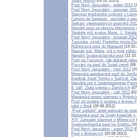
Svatý Hostýn
(01.01.2013)
Pouť Nový Jeruzalém - leden 2013
(2
Pouť Nový Jeruzalém - prosinec 201
Slavnost kněžského svěcení v Litomě
Camino de Santiago - povídání o pou
Setkání velehradských poutníků 201
Národní pouť za obnovu křesťanství
Sledujte mši svatou Mons. J. Vokála 
Pouť Nový Jeruzalém - listopad 2012
Turzovka, výročí Poutního místa Ži
Růžencová pouť do Mariazell
(14.10.
Napsali jste: Maria, víš o mně vůbec
Národní Svatováclavská pouť
(11.10
Pouť na Turzovce: Jak dokázat odpus
Pozvání na pouť do Svaté země
(09.
Pouť Nový Jeruzalém - říjen 2012
(29
Moravská autobusová pouť do Jeník
Kardinál Jozef Tomko v Šaštíně: Zá
Národná púť k Sedembolestnej Pann
8. září: Zlatá sobota v Žarošicích
(07
Pouť Nový Jeruzalém - září 2012
(02
Mariánská poutní slavnost v Rybnic
Pouť od oceánu k oceánu s ikonou P
také v Brně
(28.08.2012)
„Pouť setkání“ aneb putování po sto
Mariánská pouť na Svatý kopeček v
XVI. Zahradní slavnost v Milonicích
(
Svatovavřinecká pouť na Sněžku
(16
Pouť Nový Jeruzalém - srpen 2012
(0
Pouť v Bohuticích
(03.08.2012)