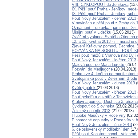
VIII. CYKLOPOUŤ do Jeníkova
(13.
IX. Pěší pouť Praha - Jeníkov; neděl
IX. Pěší pouť Praha - Jeníkov; sobo
Pouť Nový Jeruzalém - červen 2013
V novinách o pěší pouti z Prahy do 
Oznámení: Turzovka - jarní pouť 25.
Misijní pouť v Lidečku
(15.05.2013)
Zvláštní vyslanec Svatého Otce na c
12. a 13. května 2013 - mimořádné 
Zjevení Královny pomoci, Dechtice, 
POZVÁNKA NA SOBOTU - POUŤ 
Pěší pouť mužů z Vranova nad Dyjí 
Pouť Nový Jeruzalém - květen 2013
Májová pouť do Maria Loretto
(26.04
Pozvání do Medjugorje
(20.04.2013)
Praha zve 4. května na manifestaci 
Svatojánská pouť v Železném Brodu
Pouť Nový Jeruzalém - duben 2013
(
Květný pátek
(21.03.2013)
Pouť Nový Jeruzalém - březen 2013
Pouť pekařů a cukrářů v Tasovicích
Královna pomoci, Dechtice 3. března
Cyklopouť do Slovinska
(23.02.2013)
Železný poutník 2013
(21.02.2013)
Hluboké Mašůvky v Roce víry
(02.02
Plnomocné odpustky v Roce víry v 
Pouť Nový Jeruzalém - únor 2013
(28
6. celoslovenský modlitební den
(17.
Pěší pouť Konstantinopol - Velehrad