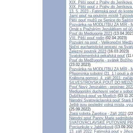
XIX. Pěší pouť z Prahy do Jeníkova 
XIX. Pěší pouť z Prahy do Jeníkova 
13. 5. 2023 - Fatimská pouť do koste
Jarní pouť na poutním místě Turzov
Pěší pouť mužů ze Senice do Šaští
Pozvánka na MODLITBU ZA MÍR - Me
Ornát s Pražským Jezulátkem od úča
Pouť do Medjugorje 2023
(13.04.2023
VIII. Pěší pouť rodin
(02.04.2023)
Pozvání na pouť - Velikonoční Medžug
Noční eucharistické procesí na Svat
Železný poutník 2023
(16.03.2023)
Svatoklementská pekařská pouť
(11.
Pouť do Medžugorje - svátek Božího m
(23.02.2023)
Pozvánka na MODLITBU ZA MÍR - Me
Připomínka sobotní (21. 1.) pouti a 
Královna pomoci, 4. září 2011: začát
SILVESTROVSKÁ POUŤ DO MEDŽUGOR
Pouť Nový Jeruzalém - prosinec 202
Medjugorský duchovní večer v sobotu
Dušičková pouť ve Mcelích
(03.11.2
Národní Svatováclavská pouť Stará 
Ještě jsou poslední volná místa, v
(25.09.2022)
Zlatá sobota Žarošice - Září 2022
(22
Národní pouť Panny Marie sedmibole
SVATOVÁCLAVSKÉ PUTOVÁNÍ PR
Porciunkule v Jablunkově
(13.09.202
13. září 2022: Fatimská pouť v Jiřicí