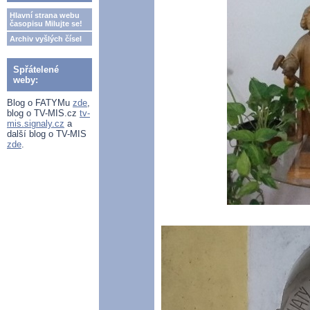
Hlavní strana webu
časopisu Milujte se!
Archiv vyšlých čísel
Spřátelené
weby:
Blog o FATYMu
zde
,
blog o TV-MIS.cz
tv-
mis.signaly.cz
a
další blog o TV-MIS
zde
.