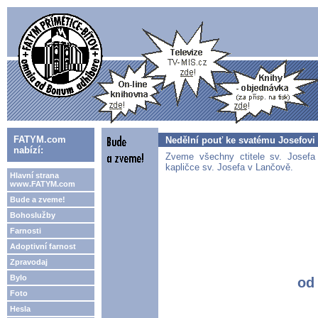
FATYM.com
Nedělní pouť ke svatému Josefovi
nabízí:
Zveme všechny ctitele sv. Josef
kapličce sv. Josefa v Lančově.
Hlavní strana
www.FATYM.com
Bude a zveme!
Bohoslužby
Farnosti
Adoptivní farnost
Zpravodaj
Bylo
od
Foto
Hesla