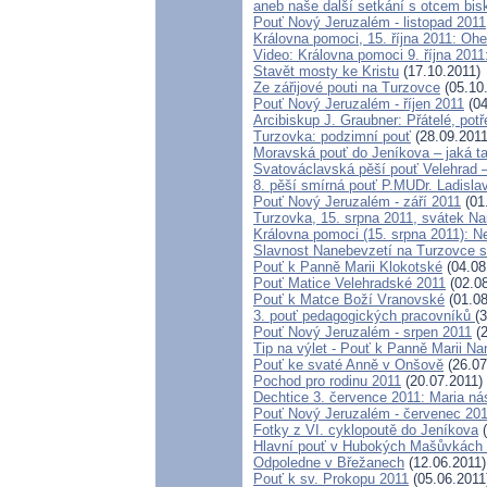
aneb naše další setkání s otcem bi
Pouť Nový Jeruzalém - listopad 2011
Královna pomoci, 15. října 2011: Oh
Video: Královna pomoci 9. října 2011
Stavět mosty ke Kristu
(17.10.2011)
Ze zářijové pouti na Turzovce
(05.10
Pouť Nový Jeruzalém - říjen 2011
(04
Arcibiskup J. Graubner: Přátelé, pot
Turzovka: podzimní pouť
(28.09.2011
Moravská pouť do Jeníkova – jaká ta
Svatováclavská pěší pouť Velehrad 
8. pěší smírná pouť P.MUDr. Ladisl
Pouť Nový Jeruzalém - září 2011
(01
Turzovka, 15. srpna 2011, svátek N
Královna pomoci (15. srpna 2011): 
Slavnost Nanebevzetí na Turzovce 
Pouť k Panně Marii Klokotské
(04.08
Pouť Matice Velehradské 2011
(02.08
Pouť k Matce Boží Vranovské
(01.08
3. pouť pedagogických pracovníků
(
Pouť Nový Jeruzalém - srpen 2011
(2
Tip na výlet - Pouť k Panně Marii N
Pouť ke svaté Anně v Onšově
(26.07
Pochod pro rodinu 2011
(20.07.2011)
Dechtice 3. července 2011: Maria ná
Pouť Nový Jeruzalém - červenec 20
Fotky z VI. cyklopoutě do Jeníkova
(
Hlavní pouť v Hubokých Mašůvkách -
Odpoledne v Břežanech
(12.06.2011)
Pouť k sv. Prokopu 2011
(05.06.2011