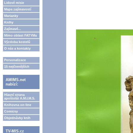
Lidové misie
Mapa zajímavostí
Marianky
Knihy
Zajímavé...
Mimo oblast FATYMu
Výzdoba kostelů
O nás a kontakty
Personalizace
15 nejčtenějších
AMIMS.net
nabízí:
Hlavní strana
apoštolát A.M.I.M.S.
Knihovna on-line
Comicsy
Objednávky knih
TV-MIS.cz