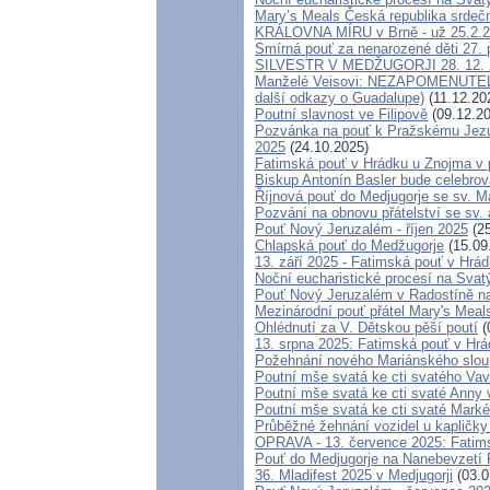
Mary’s Meals Česká republika srdeč
KRÁLOVNA MÍRU v Brně - už 25.2.
Smírná pouť za nenarozené děti 27.
SILVESTR V MEDŽUGORJI 28. 12. 202
Manželé Veisovi: NEZAPOMENUT
další odkazy o Guadalupe)
(11.12.20
Poutní slavnost ve Filipově
(09.12.20
Pozvánka na pouť k Pražskému Jezul
2025
(24.10.2025)
Fatimská pouť v Hrádku u Znojma v p
Biskup Antonín Basler bude celebrov
Říjnová pouť do Medjugorje se sv. M
Pozvání na obnovu přátelství se sv.
Pouť Nový Jeruzalém - říjen 2025
(25
Chlapská pouť do Medžugorje
(15.09
13. září 2025 - Fatimská pouť v Hrá
Noční eucharistické procesí na Svat
Pouť Nový Jeruzalém v Radostíně na
Mezinárodní pouť přátel Mary's Meal
Ohlédnutí za V. Dětskou pěší poutí
(
13. srpna 2025: Fatimská pouť v Hr
Požehnání nového Mariánského sloupu
Poutní mše svatá ke cti svatého Vav
Poutní mše svatá ke cti svaté Anny
Poutní mše svatá ke cti svaté Mark
Průběžné žehnání vozidel u kapličky
OPRAVA - 13. července 2025: Fatims
Pouť do Medjugorje na Nanebevzetí
36. Mladifest 2025 v Medjugorji
(03.0