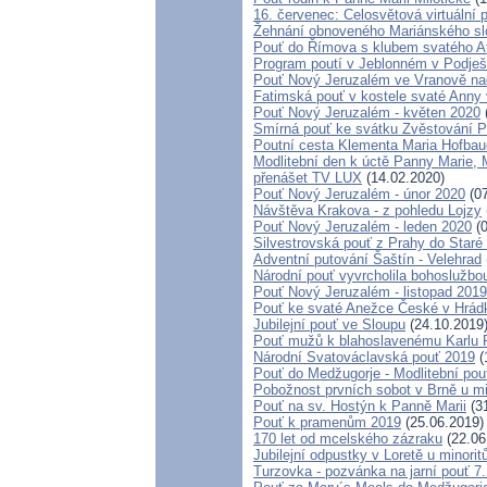
16. červenec: Celosvětová virtuální 
Žehnání obnoveného Mariánského slou
Pouť do Římova s klubem svatého A
Program poutí v Jeblonném v Podješ
Pouť Nový Jeruzalém ve Vranově na
Fatimská pouť v kostele svaté Anny v
Pouť Nový Jeruzalém - květen 2020
Smírná pouť ke svátku Zvěstování 
Poutní cesta Klementa Maria Hofbau
Modlitební den k úctě Panny Marie,
přenášet TV LUX
(14.02.2020)
Pouť Nový Jeruzalém - únor 2020
(07
Návštěva Krakova - z pohledu Lojzy
Pouť Nový Jeruzalém - leden 2020
(0
Silvestrovská pouť z Prahy do Staré 
Adventní putování Šaštín - Velehrad
Národní pouť vyvrcholila bohoslužbo
Pouť Nový Jeruzalém - listopad 2019
Pouť ke svaté Anežce České v Hrád
Jubilejní pouť ve Sloupu
(24.10.2019
Pouť mužů k blahoslavenému Karlu
Národní Svatováclavská pouť 2019
(
Pouť do Medžugorje - Modlitební pou
Pobožnost prvních sobot v Brně u min
Pouť na sv. Hostýn k Panně Marii
(31
Pouť k pramenům 2019
(25.06.2019)
170 let od mcelského zázraku
(22.06
Jubilejní odpustky v Loretě u minorit
Turzovka - pozvánka na jarní pouť 7.