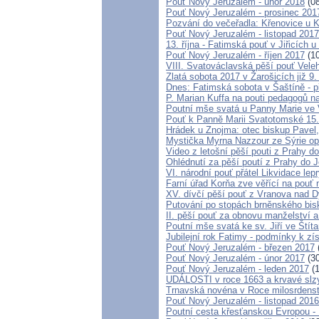
Pouť Nový Jeruzalém - únor 2018
(08
Pouť Nový Jeruzalém - prosinec 201
Pozvání do večeřadla: Křenovice u K
Pouť Nový Jeruzalém - listopad 2017
13. října - Fatimská pouť v Jiřicích u
Pouť Nový Jeruzalém - říjen 2017
(10
VIII. Svatováclavská pěší pouť Vele
Zlatá sobota 2017 v Žarošicích již 9.
Dnes: Fatimská sobota v Šaštíně - 
P. Marian Kuffa na pouti pedagogů 
Poutní mše svatá u Panny Marie ve 
Pouť k Panně Marii Svatotomské 15
Hrádek u Znojma: otec biskup Pavel
Mystička Myrna Nazzour ze Sýrie o
Video z letošní pěší pouti z Prahy d
Ohlédnutí za pěší poutí z Prahy do 
VI. národní pouť přátel Likvidace lep
Farní úřad Korňa zve věřící na pouť
XV. dívčí pěší pouť z Vranova nad D
Putování po stopách brněnského bis
II. pěší pouť za obnovu manželství a
Poutní mše svatá ke sv. Jiří ve Štít
Jubilejní rok Fatimy - podmínky k z
Pouť Nový Jeruzalém - březen 2017
Pouť Nový Jeruzalém - únor 2017
(30
Pouť Nový Jeruzalém - leden 2017
(1
UDÁLOSTI v roce 1663 a krvavé slz
Trnavská novéna v Roce milosrdenstv
Pouť Nový Jeruzalém - listopad 2016
Poutní cesta křesťanskou Evropou - 