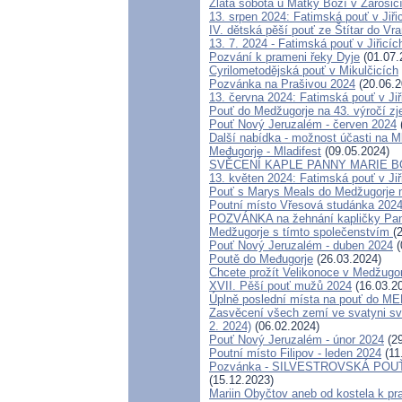
Zlatá sobota u Matky Boží v Žarošic
13. srpen 2024: Fatimská pouť v Jiřic
IV. dětská pěší pouť ze Štítar do Vr
13. 7. 2024 - Fatimská pouť v Jiřicíc
Pozvání k prameni řeky Dyje
(01.07.
Cyrilometodějská pouť v Mikulčicích
Pozvánka na Prašivou 2024
(20.06.2
13. června 2024: Fatimská pouť v Jiř
Pouť do Medžugorje na 43. výročí zjev
Pouť Nový Jeruzalém - červen 2024
Další nabídka - možnost účasti na M
Međugorje - Mladifest
(09.05.2024)
SVĚCENÍ KAPLE PANNY MARIE BO
13. květen 2024: Fatimská pouť v Jiř
Pouť s Marys Meals do Medžugorje n
Poutní místo Vřesová studánka 202
POZVÁNKA na žehnání kapličky Panny
Medžugorje s tímto společenstvím
(
Pouť Nový Jeruzalém - duben 2024
(
Poutě do Međugorje
(26.03.2024)
Chcete prožít Velikonoce v Medžugo
XVII. Pěší pouť mužů 2024
(16.03.2
Úplně poslední místa na pouť do
Zasvěcení všech zemí ve svatyni sva
2. 2024)
(06.02.2024)
Pouť Nový Jeruzalém - únor 2024
(29
Poutní místo Filipov - leden 2024
(11
Pozvánka - SILVESTROVSKÁ POUŤ D
(15.12.2023)
Mariin Obyčtov aneb od kostela k pra