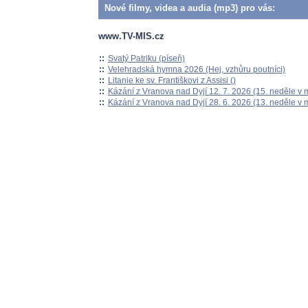
Nové filmy, videa a audia (mp3) pro vás:
www.TV-MIS.cz
::
Svatý Patriku (píseň)
::
Velehradská hymna 2026 (Hej, vzhůru poutníci)
::
Litanie ke sv. Františkovi z Assisi ()
::
Kázání z Vranova nad Dyjí 12. 7. 2026 (15. neděle v 
::
Kázání z Vranova nad Dyjí 28. 6. 2026 (13. neděle v 