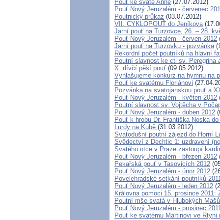
Pouť ke svaté Anně
(27.07.2012)
Pouť Nový Jeruzalém - červenec 20
Poutnický průkaz
(03.07.2012)
VII. CYKLOPOUŤ do Jeníkova
(17.0
Jarní pouť na Turzovce, 26. – 28. k
Pouť Nový Jeruzalém - červen 2012
Jarní pouť na Turzovku - pozvánka
(
Rekordní počet poutníků na hlavní f
Poutní slavnost ke cti sv. Peregrina
X. dívčí pěší pouť
(09.05.2012)
Vyhlašujeme konkurz na hymnu na p
Pouť ke svatému Floriánovi
(27.04.2
Pozvánka na svatojanskou pouť a XX
Pouť Nový Jeruzalém - květen 2012
Poutní slavnost sv. Vojtěcha v Poča
Pouť Nový Jeruzalém - duben 2012
(
Pouť k hrobu Dr. Františka Noska do
Lurdy na Kubě
(31.03.2012)
Svatodušní poutní zájezd do Horní 
Svědectví z Dechtic 1: uzdravení (ne
Svatého otce v Praze zastoupí kard
Pouť Nový Jeruzalém - březen 2012
Pekařská pouť v Tasovicích 2012
(05
Pouť Nový Jeruzalém - únor 2012
(26
Povelehradské setkání poutníků 201
Pouť Nový Jeruzalém - leden 2012
(2
Královna pomoci 15. prosince 2011: 
Poutní mše svatá v Hlubokých Maš
Pouť Nový Jeruzalém - prosinec 201
Pouť ke svatému Martinovi ve Rtyni 