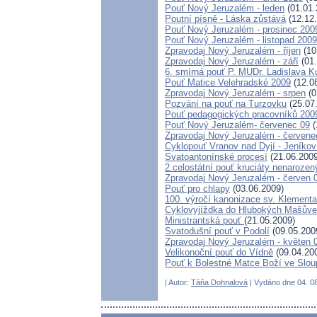
Pouť Nový Jeruzalém - leden
(01.01.
Poutní písně - Láska zůstává
(12.12
Pouť Nový Jeruzalém - prosinec 200
Pouť Nový Jeruzalém - listopad 2009
Zpravodaj Nový Jeruzalém - říjen
(10
Zpravodaj Nový Jeruzalém - září
(01.
6. smírná pouť P. MUDr. Ladislava K
Pouť Matice Velehradské 2009
(12.0
Zpravodaj Nový Jeruzalém - srpen
(0
Pozvání na pouť na Turzovku
(25.07
Pouť pedagogických pracovníků 200
Pouť Nový Jeruzalém- červenec 09
(
Zpravodaj Nový Jeruzalém - červene
Cyklopouť Vranov nad Dyjí - Jeníkov 
Svatoantonínské procesí
(21.06.2009
2.celostátní pouť kruciáty nenaroz
Zpravodaj Nový Jeruzalém - červen 
Pouť pro chlapy
(03.06.2009)
100. výročí kanonizace sv. Klement
Cyklovyjíždka do Hlubokých Mašův
Ministrantská pouť
(21.05.2009)
Svatodušní pouť v Podolí
(09.05.200
Zpravodaj Nový Jeruzalém - květen 
Velikonoční pouť do Vídně
(09.04.20
Pouť k Bolestné Matce Boží ve Slou
| Autor:
Táňa Dohnalová
| Vydáno dne 04. 08