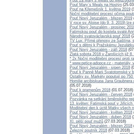
Pouť za Mary´s Meals do Medžugorj
Pouť Mary´s Meals na Hostýn
(25.03
Pouť na Křemešník 1. května 2019
(
Noční modlitební procesí očima pout
Pouť Nový Jeruzalém - březen 2019
V roce sv. Aloise (do 9. 3. 2019) lze
Pouť Nový Jeruzalém - prosinec 201
Fatimskou pouť do kostela svaté Anny
Národní svatováclavská pouť 2018
(2
TV Lux: Přímé přenosy ze Šaštína, 
Pouť s dětmi k Pražskému Jezulátku
Pouť Nový Jeruzalém - září 2018
(07
Zlatá sobota 2018 v Žarošicích již 8.
* 2x Noční modlitební procesí proti r
* www.petice-adopce.cz - materiály, v
Pouť Nový Jeruzalém - srpen 2018
(0
Pouť k Panně Marii Svatotomské v b
Ostatky sv. Markéty poputují po 75
Homilie arcibiskupa Jana Graubnera p
(05.07.2018)
Pouť k pramenům 2018
(01.07.2018)
Pouť Nový Jeruzalém - červen 2018
Pozvánka na setkání brněnského regi
13. květen: Fatimská pouť v Jiřicích 
Modlitební den k úctě Matky všech n
Pouť Nový Jeruzalém - květen 2018
Pouť Nový Jeruzalém - duben 2018
(
XI. pěší pouť mužů
(27.03.2018)
Pouť Nový Jeruzalém - březen 2018
Železný poutník 2018
(07.03.2018)