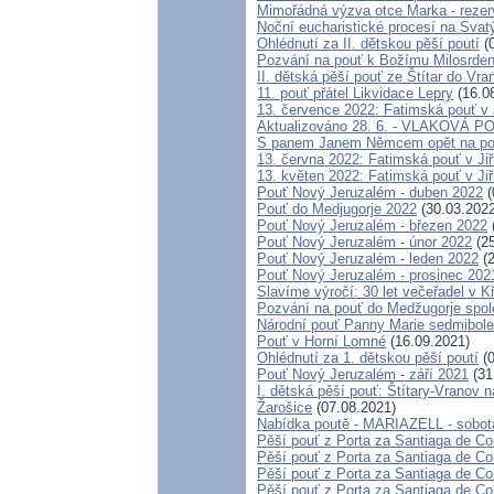
Mimořádná výzva otce Marka - rezerv
Noční eucharistické procesí na Svat
Ohlédnutí za II. dětskou pěší poutí
(0
Pozvání na pouť k Božímu Milosrden
II. dětská pěší pouť ze Štítar do Vra
11. pouť přátel Likvidace Lepry
(16.0
13. července 2022: Fatimská pouť v J
Aktualizováno 28. 6. - VLAKOVÁ 
S panem Janem Němcem opět na po
13. června 2022: Fatimská pouť v Jiř
13. květen 2022: Fatimská pouť v Jiř
Pouť Nový Jeruzalém - duben 2022
(
Pouť do Medjugorje 2022
(30.03.2022
Pouť Nový Jeruzalém - březen 2022
Pouť Nový Jeruzalém - únor 2022
(25
Pouť Nový Jeruzalém - leden 2022
(2
Pouť Nový Jeruzalém - prosinec 202
Slavíme výročí: 30 let večeřadel v K
Pozvání na pouť do Medžugorje spole
Národní pouť Panny Marie sedmibole
Pouť v Horní Lomné
(16.09.2021)
Ohlédnutí za 1. dětskou pěší poutí
(0
Pouť Nový Jeruzalém - září 2021
(31
I. dětská pěší pouť: Štítary-Vranov n
Žarošice
(07.08.2021)
Nabídka poutě - MARIAZELL - sobot
Pěší pouť z Porta za Santiaga de Co
Pěší pouť z Porta za Santiaga de Co
Pěší pouť z Porta za Santiaga de Co
Pěší pouť z Porta za Santiaga de Co