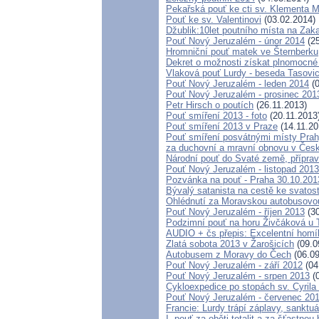
Pekařská pouť ke cti sv. Klementa 
Pouť ke sv. Valentinovi
(03.02.2014)
Džublik:10let poutního místa na Zaka
Pouť Nový Jeruzalém - únor 2014
(25
Hromniční pouť matek ve Šternberku
Dekret o možnosti získat plnomocné
Vlaková pouť Lurdy - beseda Tasovi
Pouť Nový Jeruzalém - leden 2014
(0
Pouť Nový Jeruzalém - prosinec 201
Petr Hirsch o poutích
(26.11.2013)
Pouť smíření 2013 - foto
(20.11.2013
Pouť smíření 2013 v Praze
(14.11.20
Pouť smíření posvátnými místy Pra
za duchovní a mravní obnovu v Česk
Národní pouť do Svaté země, příprav
Pouť Nový Jeruzalém - listopad 2013
Pozvánka na pouť - Praha 30.10.201
Bývalý satanista na cestě ke svatos
Ohlédnutí za Moravskou autobusovou 
Pouť Nový Jeruzalém - říjen 2013
(30
Podzimní pouť na horu Živčáková u T
AUDIO + čs přepis: Excelentní homíl
Zlatá sobota 2013 v Žarošicích
(09.0
Autobusem z Moravy do Čech
(06.09
Pouť Nový Jeruzalém - září 2012
(04
Pouť Nový Jeruzalém - srpen 2013
(0
Cykloexpedice po stopách sv. Cyrila
Pouť Nový Jeruzalém - červenec 20
Francie: Lurdy trápí záplavy, sanktu
I. pouť za oběti totalit a za šťastn