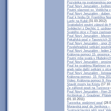
Pozvánka na svatojanskou pou
Pouť Nový Jeruzalém - květen
Poutní slavnost sv. Vojtěcha 
Pouť Nový Jeruzalém - duben
Pouť k hrobu Dr. Františka No
Lurdy na Kubě
(31.03.2012)
Svatodušní poutní zájezd do 
Svědectví z Dechtic 1: uzdrave
Svatého otce v Praze zastoup
Pouť Nový Jeruzalém - březen
Pekařská pouť v Tasovicích 2
Pouť Nový Jeruzalém - únor 2
Povelehradské setkání poutní
Pouť Nový Jeruzalém - leden 
Královna pomoci 15. prosince 
Poutní mše svatá v Hlubokýc
Pouť Nový Jeruzalém - prosin
Pouť ke svatému Martinovi ve 
aneb naše další setkání s ot
Pouť Nový Jeruzalém - listopa
Královna pomoci, 15. října 20
Video: Královna pomoci 9. říjn
Stavět mosty ke Kristu
(17.10.
Ze zářijové pouti na Turzovce
Pouť Nový Jeruzalém - říjen 2
Arcibiskup J. Graubner: Přáte
(01.10.2011)
Turzovka: podzimní pouť
(28.0
Moravská pouť do Jeníkova – j
Svatováclavská pěší pouť Vel