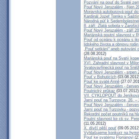
Pozvání na pouť do Svaté ze
Pouť Nový Jeruzalém - říjen 2
Moravská autobusová pouť do
Kardinál Jozef Tomko v Šaští
Národná púť k Sedembolestne
8. září: Zlatá sobota v Žarošic
Pouť Nový Jeruzalém - září 2
Mariánská poutní slavnost v 
Pouť od oceánu k oceánu s i
lidského života a obnovu rodin
„Pouť setkání“ aneb putování 
(28.08.2012)
Mariánská pouť na Svatý kope
XVI. Zahradní slavnost v Milo
Svatovavřinecká pouť na Sně
Pouť Nový Jeruzalém - srpen 
Pouť v Bohuticích
(03.08.2012
Pouť ke svaté Anně
(27.07.20
Pouť Nový Jeruzalém - červe
Poutnický průkaz
(03.07.2012)
VII. CYKLOPOUŤ do Jeníkov
Jarní pouť na Turzovce, 26. –
Pouť Nový Jeruzalém - červen
Jarní pouť na Turzovku - poz
Rekordní počet poutníků na hl
Poutní slavnost ke cti sv. Pe
(11.05.2012)
X. dívčí pěší pouť
(09.05.2012
Vyhlašujeme konkurz na hymn
Pouť ke svatému Floriánovi
(2