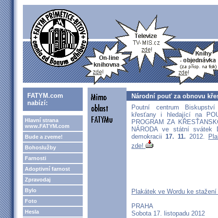
FATYM.com
Národní pouť za obnovu kře
nabízí:
Poutní centrum Biskupství
křesťany i hledající na
Hlavní strana
PROGRAM ZA KŘESŤANSK
www.FATYM.com
NÁRODA ve státní svátek 
demokracii
17. 11.
2012.
Pl
Bude a zveme!
zde!
Bohoslužby
Farnosti
Adoptivní farnost
Zpravodaj
Bylo
Plakátek ve Wordu ke stažení
Foto
PRAHA
Hesla
Sobota 17. listopadu 2012