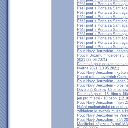
Pěší pouť z Porta za Santiaga
Pěší pouť z Porta za Santiaga
Pěší pouť z Porta za Santiaga
Pěší pouť z Porta za Santiaga
Pěší pouť z Porta za Santiaga
Pěší pouť z Porta za Santiaga
Pěší pouť z Porta za Santiaga
Pěší pouť z Porta za Santiaga
Pěší pouť z Porta za Santiaga
Pěší pouť z Porta za Santiaga
Pěší pouť z Porta za Santiaga
Pouť Nový Jeruzalém - červe
Pouť k Božímu milosrdenství do
2021
(22.06.2021)
Fatimská pouť do kostela svaté
května 2021
(10.05.2021)
Pouť Nový Jeruzalém - květen
Poutní místa severních Čech -
Pouť Nový Jeruzalém - leden 
Pouť Nový Jeruzalém - prosin
Dovolená Krakow, Czestochow
Fatimská pouť - 13. října v Ji
jen pro místní - 10 osob.
(12.1
Pouť Nový Jeruzalém - říjen 2
Noční eucharistické procesí n
základem je svazek muže a ž
Pouť Nový Jeruzalém ve Vran
Pouť Nový Jeruzalém - září 2
Modlitební zájezd s (a pro