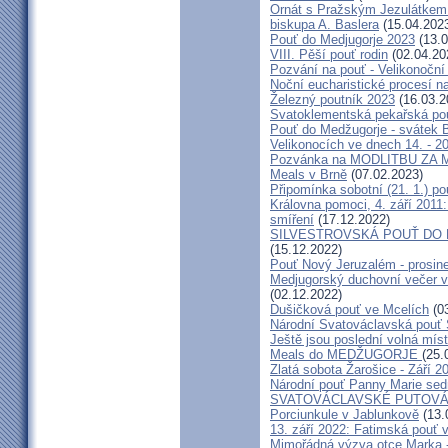
Ornát s Pražským Jezulátkem 
biskupa A. Baslera
(15.04.202
Pouť do Medjugorje 2023
(13.0
VIII. Pěší pouť rodin
(02.04.20
Pozvání na pouť - Velikonoční 
Noční eucharistické procesí n
Železný poutník 2023
(16.03.2
Svatoklementská pekařská po
Pouť do Medžugorje - svátek Bo
Velikonocích ve dnech 14. - 20
Pozvánka na MODLITBU ZA MÍ
Meals v Brně
(07.02.2023)
Připomínka sobotní (21. 1.) po
Královna pomoci, 4. září 2011:
smíření
(17.12.2022)
SILVESTROVSKÁ POUŤ DO ME
(15.12.2022)
Pouť Nový Jeruzalém - prosin
Medjugorský duchovní večer v 
(02.12.2022)
Dušičková pouť ve Mcelích
(03
Národní Svatováclavská pouť 
Ještě jsou poslední volná míst
Meals do MEDŽUGORJE
(25.
Zlatá sobota Žarošice - Září 2
Národní pouť Panny Marie sed
SVATOVÁCLAVSKÉ PUTOVÁN
Porciunkule v Jablunkově
(13.
13. září 2022: Fatimská pouť v 
Mimořádná výzva otce Marka - 