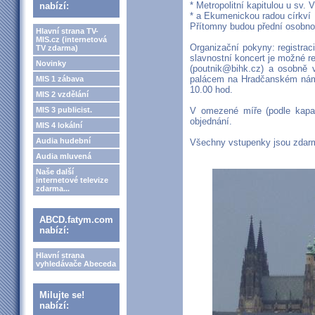
* Metropolitní kapitulou u sv. 
nabízí:
* a Ekumenickou radou církví
Přítomny budou přední osobnost
Hlavní strana TV-
MIS.cz (internetová
Organizační pokyny: registraci
TV zdarma)
slavnostní koncert je možné re
Novinky
(poutnik@bihk.cz) a osobně v
palácem na Hradčanském námě
MIS 1 zábava
10.00 hod.
MIS 2 vzdělání
MIS 3 publicist.
V omezené míře (podle kapaci
objednání.
MIS 4 lokální
Audia hudební
Všechny vstupenky jsou zdarm
Audia mluvená
Naše další
internetové televize
zdarma...
ABCD.fatym.com
nabízí:
Hlavní strana
vyhledávače Abeceda
Milujte se!
nabízí: