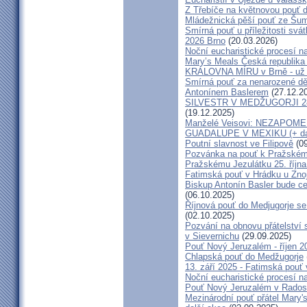
Z Třebíče na květnovou pouť 
Mládežnická pěší pouť ze Šu
Smírná pouť u příležitosti svá
2026 Brno
(20.03.2026)
Noční eucharistické procesí n
Mary’s Meals Česká republika
KRÁLOVNA MÍRU v Brně - už 
Smírná pouť za nenarozené dě
Antonínem Baslerem
(27.12.2
SILVESTR V MEDŽUGORJI 28. 1
(19.12.2025)
Manželé Veisovi: NEZAPO
GUADALUPE V MEXIKU (+ dal
Poutní slavnost ve Filipově
(09
Pozvánka na pouť k Pražském
Pražskému Jezulátku 25. říjn
Fatimská pouť v Hrádku u Znoj
Biskup Antonín Basler bude ce
(06.10.2025)
Říjnová pouť do Medjugorje se
(02.10.2025)
Pozvání na obnovu přátelství 
v Sievernichu
(29.09.2025)
Pouť Nový Jeruzalém - říjen 2
Chlapská pouť do Medžugorje
13. září 2025 - Fatimská pouť
Noční eucharistické procesí n
Pouť Nový Jeruzalém v Radost
Mezinárodní pouť přátel Mary'