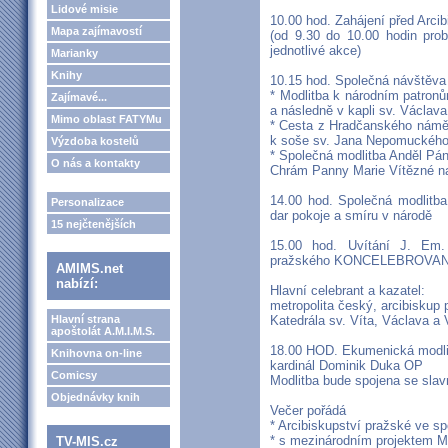
Lidové misie
10.00 hod. Zahájení před Ar
Mapa zajímavostí
(od 9.30 do 10.00 hodin pr
jednotlivé akce)
Marianky
Knihy
10.15 hod. Společná návštěva 
* Modlitba k národním patronům
Zajímavé...
a následně v kapli sv. Václava
Mimo oblast FATYMu
* Cesta z Hradčanského náměs
k soše sv. Jana Nepomuckého
Výzdoba kostelů
* Společná modlitba Anděl Pá
O nás a kontakty
Chrám Panny Marie Vítězné na
14.00 hod. Společná modlitba
Personalizace
dar pokoje a smíru v národě
15 nejčtenějších
15.00 hod. Uvítání J. Em.
pražského KONCELEBROVAN
AMIMS.net
nabízí:
Hlavní celebrant a kazatel:
metropolita český, arcibiskup
Hlavní strana
Katedrála sv. Víta, Václava a 
apoštolát A.M.I.M.S.
18.00 HOD. Ekumenická modlitb
Knihovna on-line
kardinál Dominik Duka OP
Comicsy
Modlitba bude spojena se sla
Objednávky knih
Večer pořádá
* Arcibiskupství pražské ve sp
* s mezinárodním projektem M
TV-MIS.cz