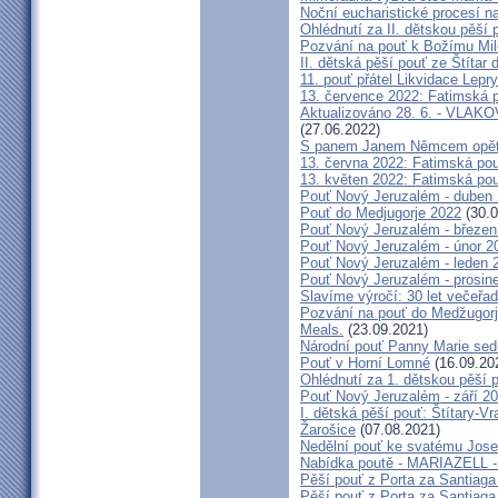
Noční eucharistické procesí n
Ohlédnutí za II. dětskou pěší 
Pozvání na pouť k Božímu Mil
II. dětská pěší pouť ze Štítar
11. pouť přátel Likvidace Lepry
13. července 2022: Fatimská po
Aktualizováno 28. 6. - VL
(27.06.2022)
S panem Janem Němcem opět 
13. června 2022: Fatimská pouť
13. květen 2022: Fatimská pouť
Pouť Nový Jeruzalém - duben
Pouť do Medjugorje 2022
(30.0
Pouť Nový Jeruzalém - březen
Pouť Nový Jeruzalém - únor 2
Pouť Nový Jeruzalém - leden 
Pouť Nový Jeruzalém - prosin
Slavíme výročí: 30 let večeřad
Pozvání na pouť do Medžugorje
Meals.
(23.09.2021)
Národní pouť Panny Marie sed
Pouť v Horní Lomné
(16.09.20
Ohlédnutí za 1. dětskou pěší p
Pouť Nový Jeruzalém - září 2
I. dětská pěší pouť: Štítary-V
Žarošice
(07.08.2021)
Nedělní pouť ke svatému Jose
Nabídka poutě - MARIAZELL -
Pěší pouť z Porta za Santiaga
Pěší pouť z Porta za Santiaga