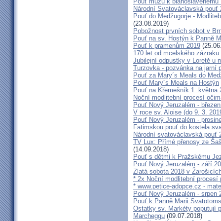
Pouť mužů k blahoslavenému
Národní Svatováclavská pouť
Pouť do Medžugorje - Modliteb
(23.08.2019)
Pobožnost prvních sobot v Brně
Pouť na sv. Hostýn k Panně Ma
Pouť k pramenům 2019
(25.06
170 let od mcelského zázraku
Jubilejní odpustky v Loretě u 
Turzovka - pozvánka na jarní p
Pouť za Mary´s Meals do Med
Pouť Mary´s Meals na Hostýn
Pouť na Křemešník 1. května 
Noční modlitební procesí očim
Pouť Nový Jeruzalém - březen
V roce sv. Aloise (do 9. 3. 201
Pouť Nový Jeruzalém - prosin
Fatimskou pouť do kostela sva
Národní svatováclavská pouť 
TV Lux: Přímé přenosy ze Šaš
(14.09.2018)
Pouť s dětmi k Pražskému Jez
Pouť Nový Jeruzalém - září 2
Zlatá sobota 2018 v Žarošicích 
* 2x Noční modlitební procesí p
* www.petice-adopce.cz - mater
Pouť Nový Jeruzalém - srpen 
Pouť k Panně Marii Svatotoms
Ostatky sv. Markéty poputují
Marcheggu
(09.07.2018)