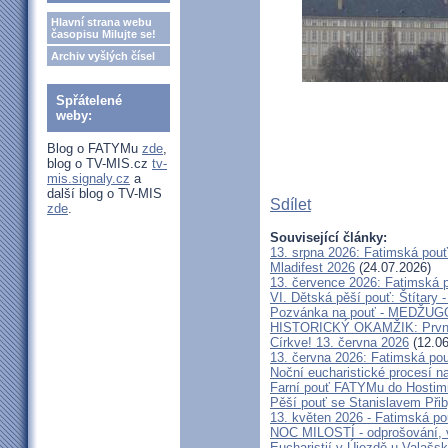
Hlavní strana webu
časopisu Milujte se!
Archiv vyšlých čísel
Spřátelené
weby:
Blog o FATYMu
zde
,
blog o TV-MIS.cz
tv-
mis.signaly.cz
a
další blog o TV-MIS
Sdílet
zde
.
Související články:
13. srpna 2026: Fatimská pou
Mladifest 2026
(24.07.2026)
13. července 2026: Fatimská 
VI. Dětská pěší pouť: Štítary 
Pozvánka na pouť - MEDŽUGOR
HISTORICKÝ OKAMŽIK: První c
Církve! 13. června 2026
(12.06
13. června 2026: Fatimská po
Noční eucharistické procesí n
Farní pouť FATYMu do Hostim
Pěší pouť se Stanislavem Při
13. květen 2026 - Fatimská p
NOC MILOSTÍ - odprošování, v
Eucharistií v Újezdě u Valašs