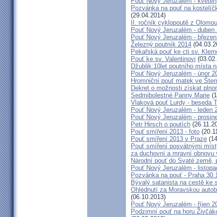
Pouť Nový Jeruzalém - květen
Pozvánka na pouť na kostelíč
(29.04.2014)
II. ročník cyklopoutě z Olomo
Pouť Nový Jeruzalém - duben
Pouť Nový Jeruzalém - březen
Železný poutník 2014
(04.03.2
Pekařská pouť ke cti sv. Kle
Pouť ke sv. Valentinovi
(03.02
Džublik:10let poutního místa n
Pouť Nový Jeruzalém - únor 2
Hromniční pouť matek ve Šter
Dekret o možnosti získat plno
Sedmibolestné Panny Marie
(1
Vlaková pouť Lurdy - beseda 
Pouť Nový Jeruzalém - leden 
Pouť Nový Jeruzalém - prosin
Petr Hirsch o poutích
(26.11.2
Pouť smíření 2013 - foto
(20.1
Pouť smíření 2013 v Praze
(14
Pouť smíření posvátnými míst
za duchovní a mravní obnovu 
Národní pouť do Svaté země, p
Pouť Nový Jeruzalém - listop
Pozvánka na pouť - Praha 30.
Bývalý satanista na cestě ke 
Ohlédnutí za Moravskou autobu
(06.10.2013)
Pouť Nový Jeruzalém - říjen 2
Podzimní pouť na horu Živčáko