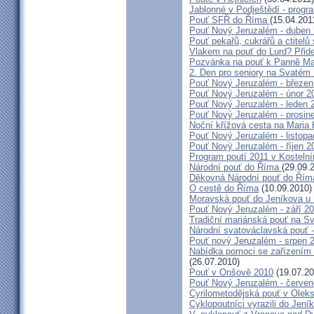
Jablonné v Podještědí - progr
Pouť SFŘ do Říma
(15.04.201
Pouť Nový Jeruzalém - duben
Pouť pekařů, cukrářů a ctitel
Vlakem na pouť do Lurd? Přide
Pozvánka na pouť k Panně Mar
2. Den pro seniory na Svaté
Pouť Nový Jeruzalém - březen
Pouť Nový Jeruzalém - únor 2
Pouť Nový Jeruzalém - leden 
Pouť Nový Jeruzalém - prosin
Noční křížová cesta na Maria 
Pouť Nový Jeruzalém - listop
Pouť Nový Jeruzalém - říjen 2
Program poutí 2011 v Kosteln
Národní pouť do Říma
(29.09.
Děkovná Národní pouť do Řím
O cestě do Říma
(10.09.2010)
Moravská pouť do Jeníkova u
Pouť Nový Jeruzalém - září 2
Tradiční mariánská pouť na S
Národní svatováclavská pouť 
Pouť nový Jeruzalém - srpen 
Nabídka pomoci se zařízením pě
(26.07.2010)
Pouť v Onšově 2010
(19.07.20
Pouť Nový Jeruzalém - červe
Cyrilometodějská pouť v Olek
Cyklopoutníci vyrazili do Jení