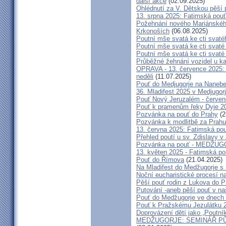
další akce
(02.09.2025)
Ohlédnutí za V. Dětskou pěší 
13. srpna 2025: Fatimská pou
Požehnání nového Mariánského 
Krkonoších
(06.08.2025)
Poutní mše svatá ke cti svaté
Poutní mše svatá ke cti svat
Poutní mše svatá ke cti svat
Průběžné žehnání vozidel u ka
OPRAVA - 13. července 2025: 
neděli
(11.07.2025)
Pouť do Medjugorje na Nanebe
36. Mladifest 2025 v Medjugorj
Pouť Nový Jeruzalém - červe
Pouť k pramenům řeky Dyje 2
Pozvánka na pouť do Prahy
(2
Pozvánka k modlitbě za Prahu
13. června 2025: Fatimská po
Přehled poutí u sv. Zdislavy v
Pozvánka na pouť - MEDŽUGOR
13. květen 2025 - Fatimská p
Pouť do Římova
(21.04.2025)
Na Mladifest do Medžugorje s
Noční eucharistické procesí n
Pěší pouť rodin z Lukova do P
Putování -aneb pěší pouť v na
Pouť do Medžugorje ve dnech 2
Pouť k Pražskému Jezulátku 
Doprovázení dětí jako „Poutní
MEDŽUGORJE: SEMINÁŘ PŮST