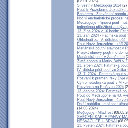
(08.01.2025)
Silvestr v Medžugorji 2024
(27
Pouť k Pražskému Jezulátku d
Baslerem - Zasvěcení národa 
Noční eucharistické procesí n
Medžugorje - říjnová pouť mu
jedinečnou příležitost a zbývaj
13. října 2024 v 16 hodin: Fa
13. září 2024 - Fatimská pouť
Ohlédnutí za IV. dětskou pěší
Pouť Nový Jeruzalém - září 2
Mariánská poutní slavnost v R
Projekt obnovy poutního domu
Mariánská pouť v Žarošicích
(
Zlatá sobota u Matky Boží v Ž
13. srpen 2024: Fatimská pouť 
IV. dětská pěší pouť ze Štítar
13. 7. 2024 - Fatimská pouť v J
Pozvání k prameni řeky Dyje
(
Cyrilometodějská pouť v Mikul
Pozvánka na Prašivou 2024
(2
13. června 2024: Fatimská pouť
Pouť do Medžugorje na 43. výro
Pouť Nový Jeruzalém - červen
Další nabídka - možnost účast
(14.05.2024)
Međugorje - Mladifest
(09.05.2
SVĚCENÍ KAPLE PANNY MAR
NESVAČILCE U BRNA!
(08.05
13. květen 2024: Fatimská pouť