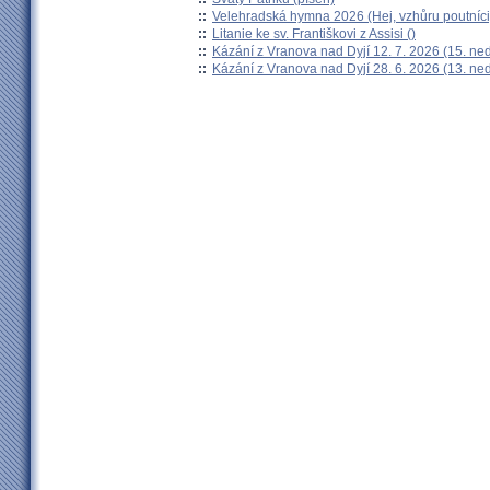
::
Velehradská hymna 2026 (Hej, vzhůru poutníci
::
Litanie ke sv. Františkovi z Assisi ()
::
Kázání z Vranova nad Dyjí 12. 7. 2026 (15. ne
::
Kázání z Vranova nad Dyjí 28. 6. 2026 (13. ne