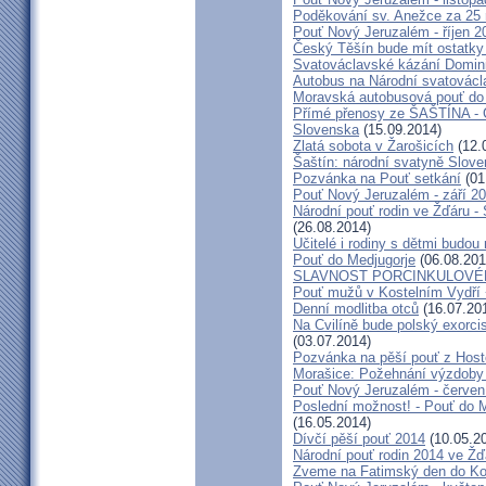
Poděkování sv. Anežce za 25
Pouť Nový Jeruzalém - říjen 2
Český Těšín bude mít ostatky
Svatováclavské kázání Domini
Autobus na Národní svatovácl
Moravská autobusová pouť do
Přímé přenosy ze ŠAŠTÍNA - C
Slovenska
(15.09.2014)
Zlatá sobota v Žarošicích
(12.
Šaštín: národní svatyně Slov
Pozvánka na Pouť setkání
(01
Pouť Nový Jeruzalém - září 2
Národní pouť rodin ve Žďáru -
(26.08.2014)
Učitelé i rodiny s dětmi budo
Pouť do Medjugorje
(06.08.201
SLAVNOST PORCINKULOVÉ
Pouť mužů v Kostelním Vydří 
Denní modlitba otců
(16.07.20
Na Cvilíně bude polský exorci
(03.07.2014)
Pozvánka na pěší pouť z Hos
Morašice: Požehnání výzdoby
Pouť Nový Jeruzalém - červen
Poslední možnost! - Pouť do M
(16.05.2014)
Dívčí pěší pouť 2014
(10.05.2
Národní pouť rodin 2014 ve Ž
Zveme na Fatimský den do Koc