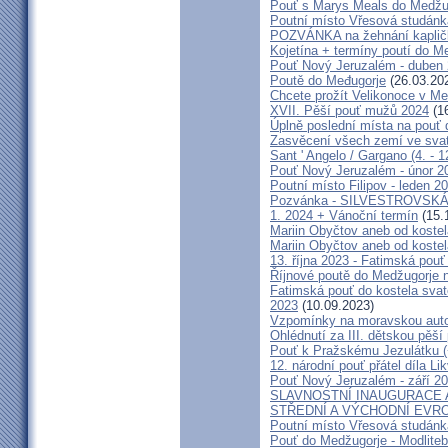
Pouť s Marys Meals do Medžug
Poutní místo Vřesová studánk
POZVÁNKA na žehnání kapličk
Kojetína + termíny poutí do M
Pouť Nový Jeruzalém - duben
Poutě do Međugorje
(26.03.20
Chcete prožít Velikonoce v M
XVII. Pěší pouť mužů 2024
(16
Úplně poslední místa na po
Zasvěcení všech zemí ve svat
Sant ' Angelo / Gargano (4. - 1
Pouť Nový Jeruzalém - únor 2
Poutní místo Filipov - leden 2
Pozvánka - SILVESTROVSKÁ
1. 2024 + Vánoční termín
(15.
Mariin Obyčtov aneb od kostel
Mariin Obyčtov aneb od kostel
13. října 2023 - Fatimská pouť 
Říjnové poutě do Medžugorje 
Fatimská pouť do kostela svaté
2023
(10.09.2023)
Vzpomínky na moravskou auto
Ohlédnutí za III. dětskou pěší 
Pouť k Pražskému Jezulátku (
12. národní pouť přátel díla Li
Pouť Nový Jeruzalém - září 2
SLAVNOSTNÍ INAUGURACE 
STŘEDNÍ A VÝCHODNÍ EVR
Poutní místo Vřesová studánk
Pouť do Medžugorje - Modliteb