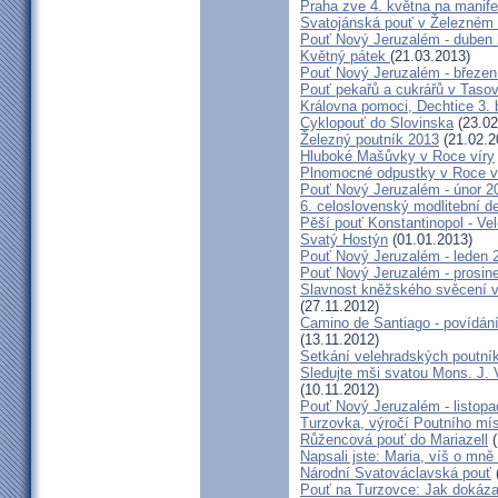
Praha zve 4. května na manife
Svatojánská pouť v Železném
Pouť Nový Jeruzalém - duben
Květný pátek
(21.03.2013)
Pouť Nový Jeruzalém - březen
Pouť pekařů a cukrářů v Taso
Královna pomoci, Dechtice 3.
Cyklopouť do Slovinska
(23.02
Železný poutník 2013
(21.02.2
Hluboké Mašůvky v Roce víry
Plnomocné odpustky v Roce ví
Pouť Nový Jeruzalém - únor 2
6. celoslovenský modlitební d
Pěší pouť Konstantinopol - Ve
Svatý Hostýn
(01.01.2013)
Pouť Nový Jeruzalém - leden 
Pouť Nový Jeruzalém - prosin
Slavnost kněžského svěcení v 
(27.11.2012)
Camino de Santiago - povídání
(13.11.2012)
Setkání velehradských poutní
Sledujte mši svatou Mons. J. 
(10.11.2012)
Pouť Nový Jeruzalém - listop
Turzovka, výročí Poutního mí
Růžencová pouť do Mariazell
(
Napsali jste: Maria, víš o mn
Národní Svatováclavská pouť
Pouť na Turzovce: Jak dokázat