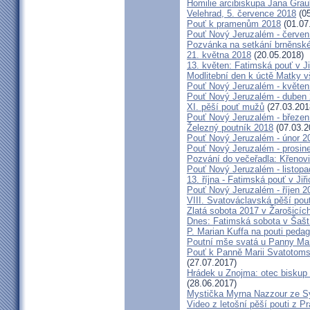
Homilie arcibiskupa Jana Grau
Velehrad, 5. července 2018
(05
Pouť k pramenům 2018
(01.07
Pouť Nový Jeruzalém - červen
Pozvánka na setkání brněnské
21. května 2018
(20.05.2018)
13. květen: Fatimská pouť v Ji
Modlitební den k úctě Matky v
Pouť Nový Jeruzalém - květen
Pouť Nový Jeruzalém - duben
XI. pěší pouť mužů
(27.03.201
Pouť Nový Jeruzalém - březen
Železný poutník 2018
(07.03.2
Pouť Nový Jeruzalém - únor 2
Pouť Nový Jeruzalém - prosin
Pozvání do večeřadla: Křenovi
Pouť Nový Jeruzalém - listop
13. října - Fatimská pouť v Jiři
Pouť Nový Jeruzalém - říjen 2
VIII. Svatováclavská pěší pou
Zlatá sobota 2017 v Žarošicích 
Dnes: Fatimská sobota v Šašt
P. Marian Kuffa na pouti ped
Poutní mše svatá u Panny Mar
Pouť k Panně Marii Svatotoms
(27.07.2017)
Hrádek u Znojma: otec biskup
(28.06.2017)
Mystička Myrna Nazzour ze S
Video z letošní pěší pouti z P