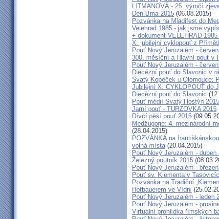
LITMANOVÁ - 25. výročí zjeve
Den Brna 2015
(06.08.2015)
Pozvánka na Mladifest do Medž
Velehrad 1985 - jak jsme vypís
+ dokument VELEHRAD 1985 (P
X. jubilejní cyklopouť z Přímě
Pouť Nový Jeruzalém - červe
300. měsíční a Hlavní pouť 
Pouť Nový Jeruzalém - červen
Diecézní pouť do Slavonic v 
Svatý Kopeček u Olomouce: P
Jubilejní X. CYKLOPOUŤ do J
Diecézní pouť do Slavonic
(12
Pouť médií Svatý Hostýn 201
Jarní pouť - TURZOVKA 2015
Dívčí pěší pouť 2015
(09.05.2
Medžugorje: 4. mezinárodní mod
(28.04.2015)
POZVÁNKA na františkánskou po
volná místa
(20.04.2015)
Pouť Nový Jeruzalém - duben
Železný poutník 2015
(08.03.2
Pouť Nový Jeruzalém - březen
Pouť sv. Klementa v Tasovicí
Pozvánka na Tradiční „Kleme
Hofbauerem ve Vídni
(25.02.2
Pouť Nový Jeruzalém - leden 
Pouť Nový Jeruzalém - prosin
Virtuální prohlídka římských ba
Pouť Nový Jeruzalém - listop