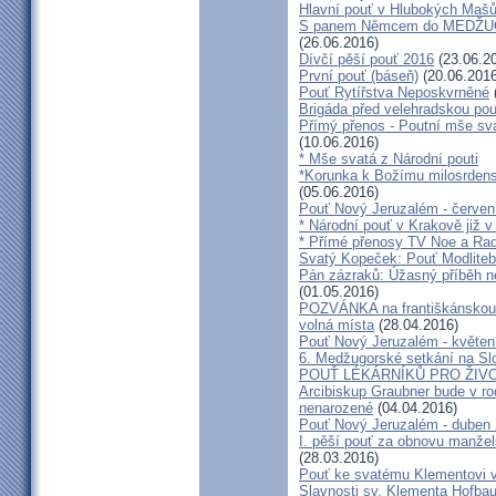
Hlavní pouť v Hlubokých Maš
S panem Němcem do MEDŽUG
(26.06.2016)
Dívčí pěší pouť 2016
(23.06.2
První pouť (báseň)
(20.06.2016
Pouť Rytířstva Neposkvrněné
Brigáda před velehradskou pou
Přímý přenos - Poutní mše sva
(10.06.2016)
* Mše svatá z Národní pouti
*Korunka k Božímu milosrdenst
(05.06.2016)
Pouť Nový Jeruzalém - červen
* Národní pouť v Krakově již v
* Přímé přenosy TV Noe a Rad
Svatý Kopeček: Pouť Modliteb
Pán zázraků: Úžasný příběh n
(01.05.2016)
POZVÁNKA na františkánskou po
volná místa
(28.04.2016)
Pouť Nový Jeruzalém - květen
6. Medžugorské setkání na Sl
POUŤ LÉKÁRNÍKŮ PRO ŽIVO
Arcibiskup Graubner bude v rod
nenarozené
(04.04.2016)
Pouť Nový Jeruzalém - duben
I. pěší pouť za obnovu manžels
(28.03.2016)
Pouť ke svatému Klementovi v
Slavnosti sv. Klementa Hofbau