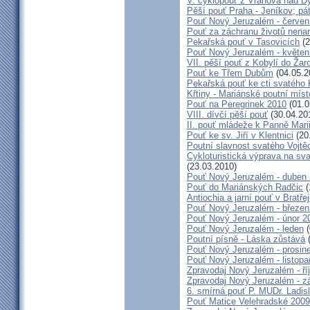
V. cyklopouť z Vranova nad D
Pěší pouť Praha - Jeníkov; pá
Pouť Nový Jeruzalém - červen
Pouť za záchranu životů nena
Pekařská pouť v Tasovicích
(2
Pouť Nový Jeruzalém - květen
VII. pěší pouť z Kobylí do Žar
Pouť ke Třem Dubům
(04.05.2
Pekařská pouť ke cti svatého
Křtiny - Mariánské poutní míst
Pouť na Peregrinek 2010
(01.0
VIII. dívčí pěší pouť
(30.04.20
II. pouť mládeže k Panně Mari
Pouť ke sv. Jiří v Klentnici
(20
Poutní slavnost svatého Vojtě
Cykloturistická výprava na sv
(23.03.2010)
Pouť Nový Jeruzalém - duben
Pouť do Mariánských Radčic
(
Antiochia a jarní pouť v Bratře
Pouť Nový Jeruzalém - březen
Pouť Nový Jeruzalém - únor 2
Pouť Nový Jeruzalém - leden
(
Poutní písně - Láska zůstává
(
Pouť Nový Jeruzalém - prosin
Pouť Nový Jeruzalém - listop
Zpravodaj Nový Jeruzalém - ří
Zpravodaj Nový Jeruzalém - zá
6. smírná pouť P. MUDr. Ladis
Pouť Matice Velehradské 2009