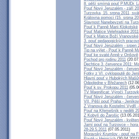
8. pěší smírná pouť P.MUDr. 
Pouť Nový Jeruzalém - září 2
Turzovka, 15. srpna 2011, sv
Královna pomoci (15. srpna 2
Slavnost Nanebevzetí na Tur
Pouť k Panně Marii Klokotské
Pouť Matice Velehradské 2011
Pouť k Matce Boží Vranovské
3. pouť pedagogických praco
Pouť Nový Jeruzalém - srpen 
Tip na výlet - Pouť k Panně M
Pouť ke svaté Anně v Onšově
Pochod pro rodinu 2011
(20.07
Dechtice 3. července 2011: Ma
Pouť Nový Jeruzalém - červen
Fotky z VI. cyklopoutě do Jen
Hlavní pouť v Hubokých Mašův
Odpoledne v Břežanech
(12.06
Pouť k sv. Prokopu 2011
(05.0
TV Magnificat: Výročí Turzov
Pouť Nový Jeruzalém - červen
VII. Pěší pouť Praha - Jeníkov 
Z Vranova do Kostelmí Vydří -
Pouť na Křemešník v neděli 2
Z Kobylí do Žarošic
(13.05.201
Pouť Nový Jeruzalém - květen
Jarní pouť na Turzovce – hora
28-29.5.2011
(07.05.2011)
Moravský Krumlov - pouť na F
Poutě v Hejnicích
(30.04.2011)