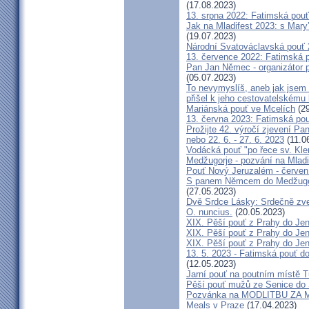
(17.08.2023)
13. srpna 2022: Fatimská pouť 
Jak na Mladifest 2023: s Ma
(19.07.2023)
Národní Svatováclavská pouť
13. července 2022: Fatimská po
Pan Jan Němec - organizátor po
(05.07.2023)
To nevymyslíš, aneb jak jsem 
přišel k jeho cestovatelskému
Mariánská pouť ve Mcelích
(29
13. června 2023: Fatimská pouť
Prožijte 42. výročí zjevení Pa
nebo 22. 6. - 27. 6. 2023
(11.0
Vodácká pouť "po řece sv. Kl
Medžugorje - pozvání na Mladi
Pouť Nový Jeruzalém - červen
S panem Němcem do Medžugorj
(27.05.2023)
Dvě Srdce Lásky: Srdečně zve
O. nuncius.
(20.05.2023)
XIX. Pěší pouť z Prahy do Jen
XIX. Pěší pouť z Prahy do Jen
XIX. Pěší pouť z Prahy do Jen
13. 5. 2023 - Fatimská pouť do
(12.05.2023)
Jarní pouť na poutním místě 
Pěší pouť mužů ze Senice do 
Pozvánka na MODLITBU ZA MÍ
Meals v Praze
(17.04.2023)