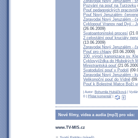
Zpravodaj Nový Jeruzalém - s
Pozvání na pouť na Turzovku
Pouť pedagogických pracovník
Pouť Nový Jeruzalém- červen
Zpravodaj Nový Jeruzalém - č
Cyklopouť Vranov nad Dyjí - Je
(26.06.2009)
Svatoantonínské procesí
(21.0
2.celostátní pouť kruciáty n
(13.06.2009)
Zpravodaj Nový Jeruzalém - č
Pouť pro chlapy
(03.06.2009)
100. výročí kanonizace sv. K
Cyklovyjíždka do Hlubokých 
Ministrantská pouť
(21.05.2009
Svatodušní pouť v Podolí
(09.
Zpravodaj Nový Jeruzalém - k
Velikonoční pouť do Vídně
(09
Pouť k Bolestné Matce Boží v
| Autor:
Bohumila Hubáčková
| Vydán
0 |
Přidat komentář
|
Nové filmy, videa a audia (mp3) pro vás:
www.TV-MIS.cz
::
Svatý Patriku (píseň)