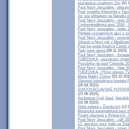
služebnice císařovny Zity
(01.
Pouť Nový Jeruzalém - březen
Pouť svatého Klementa v Taso
Již jste přihlášeni na Národní
Pouť Nový Jeruzalém - únor 2
Cyrilometodějská pouť 2016 -
Pouť Nový Jeruzalém - leden 
Přehled významných akcí v r
Pouť Nový Jeruzalém - prosin
Silvestr a Nový rok v Medžugo
Pouť ke svaté Anežce České 
Tady jsem doma
(09.11.2015)
Pouť Nový Jeruzalém - listop
TURZOVKA - posvěcení chrám
Pozvánka na pouť Celurodu 2
Pouť Nový Jeruzalém - říjen 2
TURZOVKA - Přímý přenos TV
Marie Matky Církve
(03.10.201
Slavnost konsekrace kostela 
(28.09.2015)
SVATOVÁCLAVSKÉ PUTOVÁN
(23.09.2015)
Arcibiskup Cyril Vasiľ: Největš
(15.09.2015)
Zlatá sobota v Žarošicích
(12.
Moravská automobilová pouť 
Poutní slavnost v Rybnicích -
Pouť Nový Jeruzalém - září 2
12. diecézní pouť rodin ve Ž
Pouť Nový Jeruzalém - srpen 