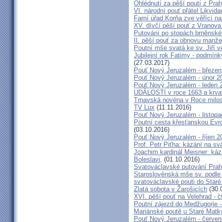
Ohlédnutí za pěší poutí z Pra
VI. národní pouť přátel Likvida
Farní úřad Korňa zve věřící n
XV. dívčí pěší pouť z Vranova
Putování po stopách brněnské
II. pěší pouť za obnovu manžel
Poutní mše svatá ke sv. Jiří v
Jubilejní rok Fatimy - podmín
(27.03.2017)
Pouť Nový Jeruzalém - březen
Pouť Nový Jeruzalém - únor 2
Pouť Nový Jeruzalém - leden 
UDÁLOSTI v roce 1663 a krva
Trnavská novéna v Roce milosr
TV Lux
(11.11.2016)
Pouť Nový Jeruzalém - listop
Poutní cesta křesťanskou Evro
(03.10.2016)
Pouť Nový Jeruzalém - říjen 2
Prof. Petr Piťha: kázání na s
Joachim kardinál Meisner: káz
Boleslavi,
(01.10.2016)
Svatováclavské putování Praho
Staroslověnská mše sv. podle t
svatováclavské pouti do Staré
Zlatá sobota v Žarošicích
(30.
XVI. pěší pouť na Velehrad - č
Poutní zájezd do Medžugorje -
Mariánské poutě u Staré Matk
Pouť Nový Jeruzalém - červe