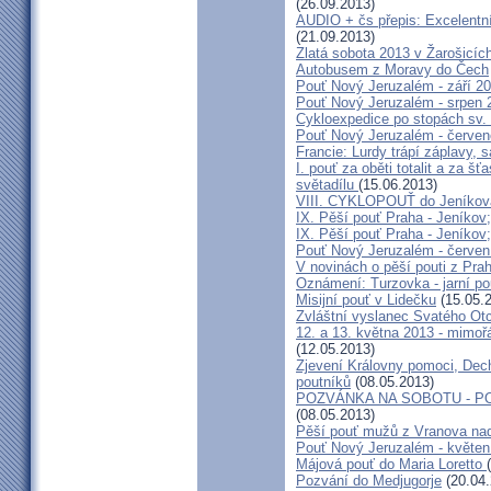
(26.09.2013)
AUDIO + čs přepis: Excelentní
(21.09.2013)
Zlatá sobota 2013 v Žarošicíc
Autobusem z Moravy do Čech
Pouť Nový Jeruzalém - září 2
Pouť Nový Jeruzalém - srpen 
Cykloexpedice po stopách sv. 
Pouť Nový Jeruzalém - červe
Francie: Lurdy trápí záplavy,
I. pouť za oběti totalit a za 
světadílu
(15.06.2013)
VIII. CYKLOPOUŤ do Jeníkov
IX. Pěší pouť Praha - Jeníkov
IX. Pěší pouť Praha - Jeníkov
Pouť Nový Jeruzalém - červen
V novinách o pěší pouti z Pra
Oznámení: Turzovka - jarní po
Misijní pouť v Lidečku
(15.05.
Zvláštní vyslanec Svatého Otc
12. a 13. května 2013 - mimo
(12.05.2013)
Zjevení Královny pomoci, Dech
poutníků
(08.05.2013)
POZVÁNKA NA SOBOTU - P
(08.05.2013)
Pěší pouť mužů z Vranova nad
Pouť Nový Jeruzalém - květen
Májová pouť do Maria Loretto
Pozvání do Medjugorje
(20.04.