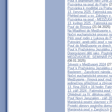
Pouť k pramenům řeky Dyje 2
Pozvánka na pouť do Prahy
(2
Pozvánka k modlitbě za Prahu
13. června 2025: Fatimská po
Přehled poutí u sv. Zdislavy v
Pozvánka na pouť - MEDŽUGOR
13. květen 2025 - Fatimská p
Pouť do Římova
(21.04.2025)
Na Mladifest do Medžugorje s
Noční eucharistické procesí n
Pěší pouť rodin z Lukova do P
Putování -aneb pěší pouť v na
Pouť do Medžugorje ve dnech 2
Pouť k Pražskému Jezulátku 
Doprovázení dětí jako „Poutní
MEDŽUGORJE: SEMINÁŘ PŮST
(08.01.2025)
Silvestr v Medžugorji 2024
(27
Pouť k Pražskému Jezulátku d
Baslerem - Zasvěcení národa 
Noční eucharistické procesí n
Medžugorje - říjnová pouť mu
jedinečnou příležitost a zbývaj
13. října 2024 v 16 hodin: Fa
13. září 2024 - Fatimská pouť
Ohlédnutí za IV. dětskou pěší
Pouť Nový Jeruzalém - září 2
Mariánská poutní slavnost v R
Projekt obnovy poutního domu
Mariánská pouť v Žarošicích
(