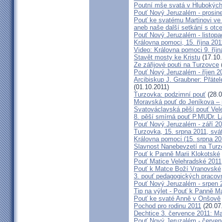
Poutní mše svatá v Hlubokýc
Pouť Nový Jeruzalém - prosin
Pouť ke svatému Martinovi ve 
aneb naše další setkání s ot
Pouť Nový Jeruzalém - listopa
Královna pomoci, 15. října 20
Video: Královna pomoci 9. říjn
Stavět mosty ke Kristu
(17.10.
Ze zářijové pouti na Turzovce
Pouť Nový Jeruzalém - říjen 2
Arcibiskup J. Graubner: Přáte
(01.10.2011)
Turzovka: podzimní pouť
(28.0
Moravská pouť do Jeníkova – j
Svatováclavská pěší pouť Vel
8. pěší smírná pouť P.MUDr. 
Pouť Nový Jeruzalém - září 2
Turzovka, 15. srpna 2011, sv
Královna pomoci (15. srpna 2
Slavnost Nanebevzetí na Tur
Pouť k Panně Marii Klokotské
Pouť Matice Velehradské 2011
Pouť k Matce Boží Vranovské
3. pouť pedagogických praco
Pouť Nový Jeruzalém - srpen 
Tip na výlet - Pouť k Panně M
Pouť ke svaté Anně v Onšově
Pochod pro rodinu 2011
(20.07
Dechtice 3. července 2011: Ma
Pouť Nový Jeruzalém - červen