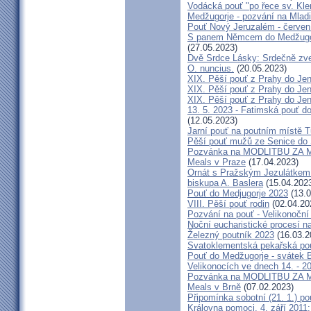
Vodácká pouť "po řece sv. Kl
Medžugorje - pozvání na Mladi
Pouť Nový Jeruzalém - červen
S panem Němcem do Medžugorj
(27.05.2023)
Dvě Srdce Lásky: Srdečně zve
O. nuncius.
(20.05.2023)
XIX. Pěší pouť z Prahy do Jen
XIX. Pěší pouť z Prahy do Jen
XIX. Pěší pouť z Prahy do Jen
13. 5. 2023 - Fatimská pouť do
(12.05.2023)
Jarní pouť na poutním místě 
Pěší pouť mužů ze Senice do 
Pozvánka na MODLITBU ZA MÍ
Meals v Praze
(17.04.2023)
Ornát s Pražským Jezulátkem 
biskupa A. Baslera
(15.04.202
Pouť do Medjugorje 2023
(13.0
VIII. Pěší pouť rodin
(02.04.20
Pozvání na pouť - Velikonoční 
Noční eucharistické procesí n
Železný poutník 2023
(16.03.2
Svatoklementská pekařská po
Pouť do Medžugorje - svátek Bo
Velikonocích ve dnech 14. - 20
Pozvánka na MODLITBU ZA MÍ
Meals v Brně
(07.02.2023)
Připomínka sobotní (21. 1.) po
Královna pomoci, 4. září 2011: