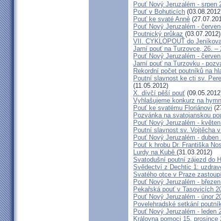
Pouť Nový Jeruzalém - srpen 
Pouť v Bohuticích
(03.08.2012
Pouť ke svaté Anně
(27.07.20
Pouť Nový Jeruzalém - červe
Poutnický průkaz
(03.07.2012)
VII. CYKLOPOUŤ do Jeníkov
Jarní pouť na Turzovce, 26. –
Pouť Nový Jeruzalém - červen
Jarní pouť na Turzovku - poz
Rekordní počet poutníků na hl
Poutní slavnost ke cti sv. Pe
(11.05.2012)
X. dívčí pěší pouť
(09.05.2012
Vyhlašujeme konkurz na hymn
Pouť ke svatému Floriánovi
(2
Pozvánka na svatojanskou pou
Pouť Nový Jeruzalém - květen
Poutní slavnost sv. Vojtěcha 
Pouť Nový Jeruzalém - duben
Pouť k hrobu Dr. Františka No
Lurdy na Kubě
(31.03.2012)
Svatodušní poutní zájezd do 
Svědectví z Dechtic 1: uzdrave
Svatého otce v Praze zastoup
Pouť Nový Jeruzalém - březen
Pekařská pouť v Tasovicích 2
Pouť Nový Jeruzalém - únor 2
Povelehradské setkání poutní
Pouť Nový Jeruzalém - leden 
Královna pomoci 15. prosince 