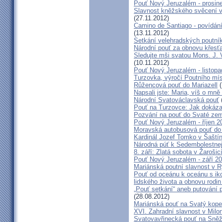
Pouť Nový Jeruzalém - prosin
Slavnost kněžského svěcení v 
(27.11.2012)
Camino de Santiago - povídání
(13.11.2012)
Setkání velehradských poutní
Národní pouť za obnovu křesť
Sledujte mši svatou Mons. J. 
(10.11.2012)
Pouť Nový Jeruzalém - listop
Turzovka, výročí Poutního mí
Růžencová pouť do Mariazell
(
Napsali jste: Maria, víš o mn
Národní Svatováclavská pouť
Pouť na Turzovce: Jak dokázat
Pozvání na pouť do Svaté ze
Pouť Nový Jeruzalém - říjen 2
Moravská autobusová pouť do
Kardinál Jozef Tomko v Šaští
Národná púť k Sedembolestne
8. září: Zlatá sobota v Žarošic
Pouť Nový Jeruzalém - září 2
Mariánská poutní slavnost v 
Pouť od oceánu k oceánu s i
lidského života a obnovu rodin
„Pouť setkání“ aneb putování 
(28.08.2012)
Mariánská pouť na Svatý kope
XVI. Zahradní slavnost v Milo
Svatovavřinecká pouť na Sně