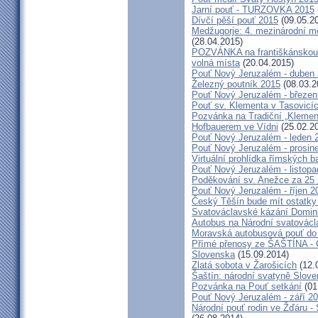
Jarní pouť - TURZOVKA 2015
Dívčí pěší pouť 2015
(09.05.2
Medžugorje: 4. mezinárodní mod
(28.04.2015)
POZVÁNKA na františkánskou po
volná místa
(20.04.2015)
Pouť Nový Jeruzalém - duben
Železný poutník 2015
(08.03.2
Pouť Nový Jeruzalém - březen
Pouť sv. Klementa v Tasovicí
Pozvánka na Tradiční „Kleme
Hofbauerem ve Vídni
(25.02.2
Pouť Nový Jeruzalém - leden 
Pouť Nový Jeruzalém - prosin
Virtuální prohlídka římských ba
Pouť Nový Jeruzalém - listop
Poděkování sv. Anežce za 25
Pouť Nový Jeruzalém - říjen 2
Český Těšín bude mít ostatky
Svatováclavské kázání Domini
Autobus na Národní svatovácl
Moravská autobusová pouť do
Přímé přenosy ze ŠAŠTÍNA - C
Slovenska
(15.09.2014)
Zlatá sobota v Žarošicích
(12.
Šaštín: národní svatyně Slov
Pozvánka na Pouť setkání
(01
Pouť Nový Jeruzalém - září 2
Národní pouť rodin ve Žďáru -