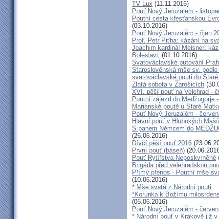
TV Lux
(11.11.2016)
Pouť Nový Jeruzalém - listop
Poutní cesta křesťanskou Evro
(03.10.2016)
Pouť Nový Jeruzalém - říjen 2
Prof. Petr Piťha: kázání na s
Joachim kardinál Meisner: káz
Boleslavi,
(01.10.2016)
Svatováclavské putování Praho
Staroslověnská mše sv. podle t
svatováclavské pouti do Staré
Zlatá sobota v Žarošicích
(30.
XVI. pěší pouť na Velehrad - č
Poutní zájezd do Medžugorje -
Mariánské poutě u Staré Matk
Pouť Nový Jeruzalém - červe
Hlavní pouť v Hlubokých Maš
S panem Němcem do MEDŽUG
(26.06.2016)
Dívčí pěší pouť 2016
(23.06.2
První pouť (báseň)
(20.06.2016
Pouť Rytířstva Neposkvrněné
Brigáda před velehradskou pou
Přímý přenos - Poutní mše sva
(10.06.2016)
* Mše svatá z Národní pouti
*Korunka k Božímu milosrdenst
(05.06.2016)
Pouť Nový Jeruzalém - červen
* Národní pouť v Krakově již v