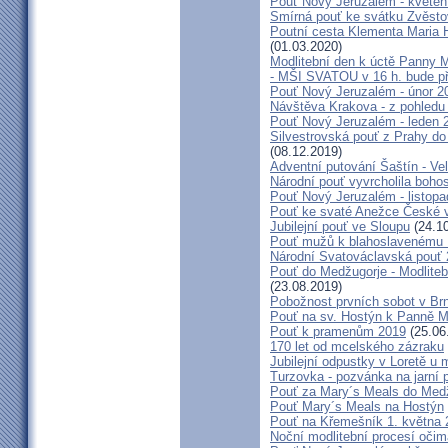
Pouť Nový Jeruzalém - květen
Smírná pouť ke svátku Zvěsto
Poutní cesta Klementa Maria 
(01.03.2020)
Modlitební den k úctě Panny M
- MŠI SVATOU v 16 h. bude p
Pouť Nový Jeruzalém - únor 2
Návštěva Krakova - z pohledu
Pouť Nový Jeruzalém - leden 
Silvestrovská pouť z Prahy do
(08.12.2019)
Adventní putování Šaštín - Ve
Národní pouť vyvrcholila boho
Pouť Nový Jeruzalém - listop
Pouť ke svaté Anežce České 
Jubilejní pouť ve Sloupu
(24.10
Pouť mužů k blahoslavenému
Národní Svatováclavská pouť
Pouť do Medžugorje - Modliteb
(23.08.2019)
Pobožnost prvních sobot v Brně
Pouť na sv. Hostýn k Panně Ma
Pouť k pramenům 2019
(25.06
170 let od mcelského zázraku
Jubilejní odpustky v Loretě u 
Turzovka - pozvánka na jarní p
Pouť za Mary´s Meals do Med
Pouť Mary´s Meals na Hostýn
Pouť na Křemešník 1. května 
Noční modlitební procesí očim