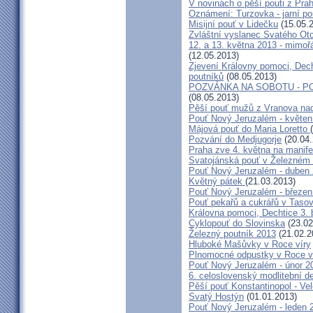
V novinách o pěší pouti z Pra
Oznámení: Turzovka - jarní po
Misijní pouť v Lidečku
(15.05.
Zvláštní vyslanec Svatého Otc
12. a 13. května 2013 - mimo
(12.05.2013)
Zjevení Královny pomoci, Dech
poutníků
(08.05.2013)
POZVÁNKA NA SOBOTU - P
(08.05.2013)
Pěší pouť mužů z Vranova nad
Pouť Nový Jeruzalém - květen
Májová pouť do Maria Loretto
Pozvání do Medjugorje
(20.04.
Praha zve 4. května na manife
Svatojánská pouť v Železném
Pouť Nový Jeruzalém - duben
Květný pátek
(21.03.2013)
Pouť Nový Jeruzalém - březen
Pouť pekařů a cukrářů v Taso
Královna pomoci, Dechtice 3.
Cyklopouť do Slovinska
(23.02
Železný poutník 2013
(21.02.2
Hluboké Mašůvky v Roce víry
Plnomocné odpustky v Roce ví
Pouť Nový Jeruzalém - únor 2
6. celoslovenský modlitební d
Pěší pouť Konstantinopol - Ve
Svatý Hostýn
(01.01.2013)
Pouť Nový Jeruzalém - leden 