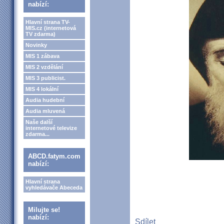
nabízí:
Hlavní strana TV-
MIS.cz (internetová
TV zdarma)
Novinky
MIS 1 zábava
MIS 2 vzdělání
MIS 3 publicist.
MIS 4 lokální
Audia hudební
Audia mluvená
Naše další
internetové televize
zdarma...
ABCD.fatym.com
nabízí:
Hlavní strana
vyhledávače Abeceda
Milujte se!
nabízí:
Sdílet