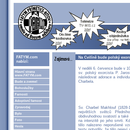
FATYM.com
Na Cvilíně bude polský exorc
nabízí:
V neděli 6. července bude v 10
Hlavní strana
sv. polský exorcista P. Jaro
www.FATYM.com
následovat adorace a individ
Charbela.
Bude a zveme!
Bohoslužby
Farnosti
Adoptivní farnost
Zpravodaj
Sv. Charbel Makhlouf (1828-
největších světců Přední
Bylo
obdivuhodnou svatostí a také
Foto
na intenzitě po jeho smrti. K
tělo nalezeno neporušené vz
Hesla
testy potvrdily, že tělo neje