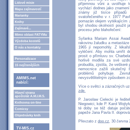
Lidové misie
příjemnou vůni a uvolňuje 
vychází dodnes jako znamení K
Mapa zajímavostí
známy již tisíce případů
Marianky
svatořečeného v r. 1977 Pav
pomazán olejem vytékajícím z
Knihy
byl shodou okolností použit j
Zajímavé...
procesu jeho blahořečení:
Mimo oblast FATYMu
Syřanka Mariam Assai Awado
Výzdoba kostelů
rakovinu žaludku a metastáze 
1965 jí nepomohly. Z lékař
O nás a kontakty
vyléčení. Aby mohla umřít d
prosit o přímluvu sv. Charbe
Personalizace
horlivě modlila za své uzd
probudila, zjistila, že veškeré
15 nejčtenějších
nemocnice zažili skutečný 
problémů pohybuje. Zevru
nevysvětlitelným způsobem zc
AMIMS.net
nabízí:
Více o světci a zázračných uz
zde.
Hlavní strana
apoštolát A.M.I.M.S.
P. Jarosław Cielecki je ředit
Knihovna on-line
Niegowici, kde P. Karol Wojty
té doby se též datuje počáte
Comicsy
papeže Jana Pavla II. doprová
Objednávky knih
Převzato z
doo.cz
, 30.června
TV-MIS.cz