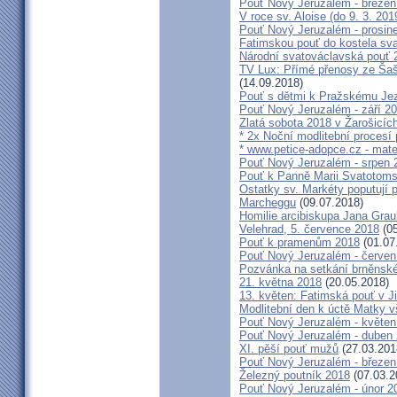
Pouť Nový Jeruzalém - březen
V roce sv. Aloise (do 9. 3. 201
Pouť Nový Jeruzalém - prosin
Fatimskou pouť do kostela sva
Národní svatováclavská pouť 
TV Lux: Přímé přenosy ze Šaš
(14.09.2018)
Pouť s dětmi k Pražskému Jez
Pouť Nový Jeruzalém - září 2
Zlatá sobota 2018 v Žarošicích 
* 2x Noční modlitební procesí p
* www.petice-adopce.cz - mater
Pouť Nový Jeruzalém - srpen 
Pouť k Panně Marii Svatotoms
Ostatky sv. Markéty poputují
Marcheggu
(09.07.2018)
Homilie arcibiskupa Jana Grau
Velehrad, 5. července 2018
(05
Pouť k pramenům 2018
(01.07
Pouť Nový Jeruzalém - červen
Pozvánka na setkání brněnské
21. května 2018
(20.05.2018)
13. květen: Fatimská pouť v Ji
Modlitební den k úctě Matky v
Pouť Nový Jeruzalém - květen
Pouť Nový Jeruzalém - duben
XI. pěší pouť mužů
(27.03.201
Pouť Nový Jeruzalém - březen
Železný poutník 2018
(07.03.2
Pouť Nový Jeruzalém - únor 2