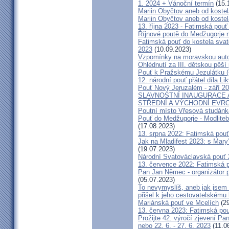
1. 2024 + Vánoční termín
(15.
Mariin Obyčtov aneb od kostel
Mariin Obyčtov aneb od kostel
13. října 2023 - Fatimská pouť 
Říjnové poutě do Medžugorje 
Fatimská pouť do kostela svaté
2023
(10.09.2023)
Vzpomínky na moravskou auto
Ohlédnutí za III. dětskou pěší 
Pouť k Pražskému Jezulátku (
12. národní pouť přátel díla Li
Pouť Nový Jeruzalém - září 2
SLAVNOSTNÍ INAUGURACE 
STŘEDNÍ A VÝCHODNÍ EVR
Poutní místo Vřesová studánk
Pouť do Medžugorje - Modliteb
(17.08.2023)
13. srpna 2022: Fatimská pouť 
Jak na Mladifest 2023: s Ma
(19.07.2023)
Národní Svatováclavská pouť
13. července 2022: Fatimská po
Pan Jan Němec - organizátor po
(05.07.2023)
To nevymyslíš, aneb jak jsem 
přišel k jeho cestovatelskému
Mariánská pouť ve Mcelích
(29
13. června 2023: Fatimská pouť
Prožijte 42. výročí zjevení Pa
nebo 22. 6. - 27. 6. 2023
(11.0