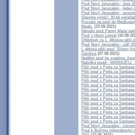
Pouť Nový Jeruzalém - únor 2
Pouť Nový Jeruzalém - leden 
Pouť Nový Jeruzalém - prosin
Slavíme výročí: 30 let večeřad
Pozvání na pouť do Medžugorje
Meals.
(23.09.2021)
Národní pouť Panny Marie sed
Pouť v Horní Lomné
(16.09.20
Ohlédnutí za 1. dětskou pěší p
Pouť Nový Jeruzalém - září 2
I. dětská pěší pouť: Štítary-V
Žarošice
(07.08.2021)
Nedělní pouť ke svatému Jose
Nabídka poutě - MARIAZELL -
Pěší pouť z Porta za Santiaga
Pěší pouť z Porta za Santiaga
Pěší pouť z Porta za Santiaga
Pěší pouť z Porta za Santiaga
Pěší pouť z Porta za Santiaga
Pěší pouť z Porta za Santiaga
Pěší pouť z Porta za Santiaga
Pěší pouť z Porta za Santiaga
Pěší pouť z Porta za Santiaga
Pěší pouť z Porta za Santiaga
Pěší pouť z Porta za Santiaga
Pěší pouť z Porta za Santiaga
Pěší pouť z Porta za Santiaga
Pouť Nový Jeruzalém - červe
Pouť k Božímu milosrdenství do
2021
(22.06.2021)