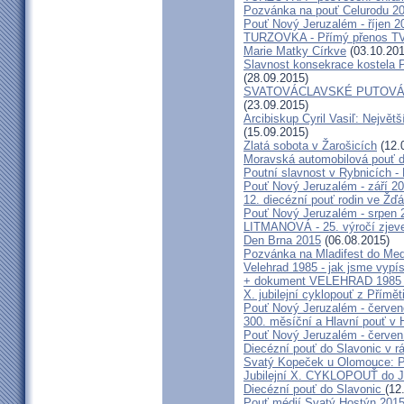
Pozvánka na pouť Celurodu 2
Pouť Nový Jeruzalém - říjen 2
TURZOVKA - Přímý přenos TV
Marie Matky Církve
(03.10.201
Slavnost konsekrace kostela 
(28.09.2015)
SVATOVÁCLAVSKÉ PUTOVÁN
(23.09.2015)
Arcibiskup Cyril Vasiľ: Největš
(15.09.2015)
Zlatá sobota v Žarošicích
(12.
Moravská automobilová pouť 
Poutní slavnost v Rybnicích -
Pouť Nový Jeruzalém - září 2
12. diecézní pouť rodin ve Ž
Pouť Nový Jeruzalém - srpen 
LITMANOVÁ - 25. výročí zjeve
Den Brna 2015
(06.08.2015)
Pozvánka na Mladifest do Medž
Velehrad 1985 - jak jsme vypís
+ dokument VELEHRAD 1985 (P
X. jubilejní cyklopouť z Přímě
Pouť Nový Jeruzalém - červe
300. měsíční a Hlavní pouť 
Pouť Nový Jeruzalém - červen
Diecézní pouť do Slavonic v 
Svatý Kopeček u Olomouce: P
Jubilejní X. CYKLOPOUŤ do J
Diecézní pouť do Slavonic
(12
Pouť médií Svatý Hostýn 201