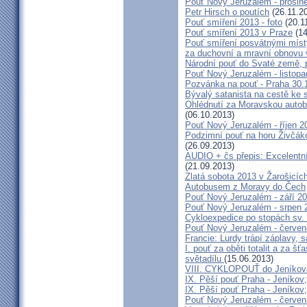
Pouť Nový Jeruzalém - prosin
Petr Hirsch o poutích
(26.11.2
Pouť smíření 2013 - foto
(20.1
Pouť smíření 2013 v Praze
(14
Pouť smíření posvátnými míst
za duchovní a mravní obnovu 
Národní pouť do Svaté země, p
Pouť Nový Jeruzalém - listop
Pozvánka na pouť - Praha 30.
Bývalý satanista na cestě ke 
Ohlédnutí za Moravskou autobu
(06.10.2013)
Pouť Nový Jeruzalém - říjen 2
Podzimní pouť na horu Živčáko
(26.09.2013)
AUDIO + čs přepis: Excelentní
(21.09.2013)
Zlatá sobota 2013 v Žarošicíc
Autobusem z Moravy do Čech
Pouť Nový Jeruzalém - září 2
Pouť Nový Jeruzalém - srpen 
Cykloexpedice po stopách sv. 
Pouť Nový Jeruzalém - červe
Francie: Lurdy trápí záplavy,
I. pouť za oběti totalit a za 
světadílu
(15.06.2013)
VIII. CYKLOPOUŤ do Jeníkov
IX. Pěší pouť Praha - Jeníkov
IX. Pěší pouť Praha - Jeníkov
Pouť Nový Jeruzalém - červen