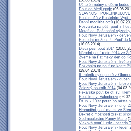
(26.08.2014)
Učitelé i rodiny s dětmi budo
Pouť do Medjugorje
(06.08.201
SLAVNOST PORCINKULOVÉ
Pouť mužů v Kostelním Vydří 
Denní modlitba otců
(16.07.20
Pozvánka na pěší pouť z Hos
Morašice: Požehnání výzdoby
Pouť Nový Jeruzalém - červen
Poslední možnost! - Pouť do M
(16.05.2014)
Dívčí pěší pouť 2014
(10.05.2
Národní pouť rodin 2014 ve Ž
Zveme na Fatimský den do Koc
Pouť Nový Jeruzalém - květen
Pozvánka na pouť na kostelíč
(29.04.2014)
II. ročník cyklopoutě z Olomo
Pouť Nový Jeruzalém - duben
Pouť Nový Jeruzalém - březen
Železný poutník 2014
(04.03.2
Pekařská pouť ke cti sv. Kle
Pouť ke sv. Valentinovi
(03.02
Džublik:10let poutního místa n
Pouť Nový Jeruzalém - únor 2
Hromniční pouť matek ve Šter
Dekret o možnosti získat plno
Sedmibolestné Panny Marie
(1
Vlaková pouť Lurdy - beseda 
Pouť Nový Jeruzalém - leden 