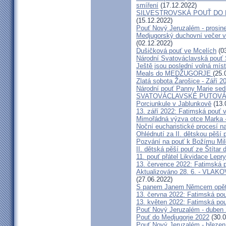
smíření
(17.12.2022)
SILVESTROVSKÁ POUŤ DO ME
(15.12.2022)
Pouť Nový Jeruzalém - prosin
Medjugorský duchovní večer v 
(02.12.2022)
Dušičková pouť ve Mcelích
(03
Národní Svatováclavská pouť 
Ještě jsou poslední volná míst
Meals do MEDŽUGORJE
(25.
Zlatá sobota Žarošice - Září 2
Národní pouť Panny Marie sed
SVATOVÁCLAVSKÉ PUTOVÁN
Porciunkule v Jablunkově
(13.
13. září 2022: Fatimská pouť v 
Mimořádná výzva otce Marka - 
Noční eucharistické procesí n
Ohlédnutí za II. dětskou pěší 
Pozvání na pouť k Božímu Mil
II. dětská pěší pouť ze Štítar
11. pouť přátel Likvidace Lepry
13. července 2022: Fatimská po
Aktualizováno 28. 6. - VL
(27.06.2022)
S panem Janem Němcem opět 
13. června 2022: Fatimská pouť
13. květen 2022: Fatimská pouť
Pouť Nový Jeruzalém - duben
Pouť do Medjugorje 2022
(30.0
Pouť Nový Jeruzalém - březen