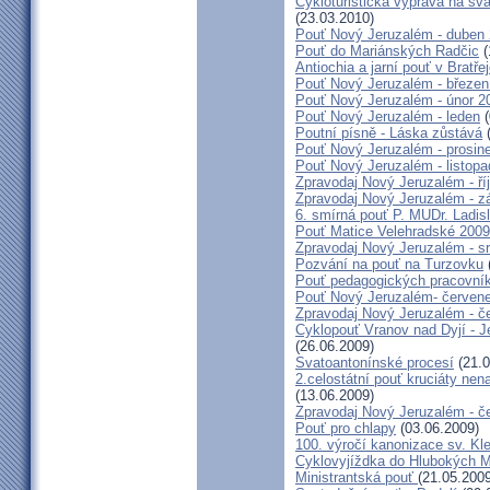
Cykloturistická výprava na sv
(23.03.2010)
Pouť Nový Jeruzalém - duben
Pouť do Mariánských Radčic
(
Antiochia a jarní pouť v Bratře
Pouť Nový Jeruzalém - březen
Pouť Nový Jeruzalém - únor 2
Pouť Nový Jeruzalém - leden
(
Poutní písně - Láska zůstává
(
Pouť Nový Jeruzalém - prosin
Pouť Nový Jeruzalém - listop
Zpravodaj Nový Jeruzalém - ří
Zpravodaj Nový Jeruzalém - zá
6. smírná pouť P. MUDr. Ladis
Pouť Matice Velehradské 2009
Zpravodaj Nový Jeruzalém - s
Pozvání na pouť na Turzovku
Pouť pedagogických pracovník
Pouť Nový Jeruzalém- červen
Zpravodaj Nový Jeruzalém - č
Cyklopouť Vranov nad Dyjí - Je
(26.06.2009)
Svatoantonínské procesí
(21.0
2.celostátní pouť kruciáty n
(13.06.2009)
Zpravodaj Nový Jeruzalém - č
Pouť pro chlapy
(03.06.2009)
100. výročí kanonizace sv. K
Cyklovyjíždka do Hlubokých 
Ministrantská pouť
(21.05.2009