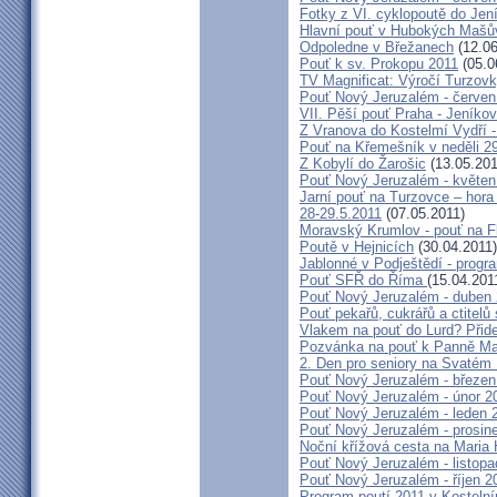
Fotky z VI. cyklopoutě do Jen
Hlavní pouť v Hubokých Mašův
Odpoledne v Břežanech
(12.06
Pouť k sv. Prokopu 2011
(05.0
TV Magnificat: Výročí Turzov
Pouť Nový Jeruzalém - červen
VII. Pěší pouť Praha - Jeníkov 
Z Vranova do Kostelmí Vydří -
Pouť na Křemešník v neděli 2
Z Kobylí do Žarošic
(13.05.201
Pouť Nový Jeruzalém - květen
Jarní pouť na Turzovce – hora
28-29.5.2011
(07.05.2011)
Moravský Krumlov - pouť na F
Poutě v Hejnicích
(30.04.2011)
Jablonné v Podještědí - progr
Pouť SFŘ do Říma
(15.04.201
Pouť Nový Jeruzalém - duben
Pouť pekařů, cukrářů a ctitel
Vlakem na pouť do Lurd? Přide
Pozvánka na pouť k Panně Mar
2. Den pro seniory na Svaté
Pouť Nový Jeruzalém - březen
Pouť Nový Jeruzalém - únor 2
Pouť Nový Jeruzalém - leden 
Pouť Nový Jeruzalém - prosin
Noční křížová cesta na Maria 
Pouť Nový Jeruzalém - listop
Pouť Nový Jeruzalém - říjen 2
Program poutí 2011 v Kosteln