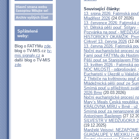
Hlavní strana webu
Související články:
časopisu Milujte se!
13. srpna 2026: Fatimská pou
Archiv vyšlých čísel
Mladifest 2026
(24.07.2026)
13. července 2026: Fatimská 
VI. Dětská pěší pouť: Štítary 
Spřátelené
Pozvánka na pouť - MEDŽUGOR
weby:
HISTORICKÝ OKAMŽIK: První c
Církve! 13. června 2026
(12.06
Blog o FATYMu
zde
,
13. června 2026: Fatimská po
blog o TV-MIS.cz
tv-
Noční eucharistické procesí n
mis.signaly.cz
a
Farní pouť FATYMu do Hostim
další blog o TV-MIS
Pěší pouť se Stanislavem Při
zde
.
13. květen 2026 - Fatimská p
NOC MILOSTÍ - odprošování, v
Eucharistií v Újezdě u Valašs
Z Třebíče na květnovou pouť 
Mládežnická pěší pouť ze Šu
Smírná pouť u příležitosti svá
2026 Brno
(20.03.2026)
Noční eucharistické procesí n
Mary’s Meals Česká republika
KRÁLOVNA MÍRU v Brně - už 
Smírná pouť za nenarozené dě
Antonínem Baslerem
(27.12.2
SILVESTR V MEDŽUGORJI 28. 1
(19.12.2025)
Manželé Veisovi: NEZAPO
GUADALUPE V MEXIKU (+ dal