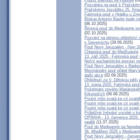
Poutní slavnost ve Filipově
(09
Pozvánka na pouť k Pražském
Pražskému Jezulátku 25. říjn
Fatimská pouť v Hrádku u Znoj
Biskup Antonín Basler bude ce
(06.10.2025)
Říjnová pouť do Medjugorje se
(02.10.2025)
Pozvání na obnovu přátelství 
v Sievernichu
(29.09.2025)
Pouť Nový Jeruzalém - říjen 2
Chlapská pouť do Medžugorje
13. září 2025 - Fatimská pouť
Noční eucharistické procesí n
Pouť Nový Jeruzalém v Radost
Mezinárodní pouť přátel Mary'
další akce
(02.09.2025)
Ohlédnutí za V. Dětskou pěší 
13. srpna 2025: Fatimská pou
Požehnání nového Mariánského 
Krkonoších
(06.08.2025)
Poutní mše svatá ke cti svaté
Poutní mše svatá ke cti svat
Poutní mše svatá ke cti svat
Průběžné žehnání vozidel u ka
OPRAVA - 13. července 2025: 
neděli
(11.07.2025)
Pouť do Medjugorje na Nanebe
36. Mladifest 2025 v Medjugorj
Pouť Nový Jeruzalém - červe