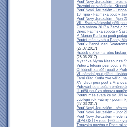
Pouť Nový Jeruzalém - prosin
Pozvání do večeřadla: Křenovi
Pouť Nový Jeruzalém - listop
13. října - Fatimská pouť v Jiři
Pouť Nový Jeruzalém - říjen 2
VIII. Svatováclavská pěší pou
Zlatá sobota 2017 v Žarošicích 
Dnes: Fatimská sobota v Šašt
P. Marian Kuffa na pouti ped
Poutní mše svatá u Panny Mar
Pouť k Panně Marii Svatotoms
(27.07.2017)
Hrádek u Znojma: otec biskup
(28.06.2017)
Mystička Myrna Nazzour ze S
Video z letošní pěší pouti z P
Ohlédnutí za pěší poutí z Pra
VI. národní pouť přátel Likvida
Farní úřad Korňa zve věřící n
XV. dívčí pěší pouť z Vranova
Putování po stopách brněnské
II. pěší pouť za obnovu manžel
Poutní mše svatá ke sv. Jiří v
Jubilejní rok Fatimy - podmín
(27.03.2017)
Pouť Nový Jeruzalém - březen
Pouť Nový Jeruzalém - únor 2
Pouť Nový Jeruzalém - leden 
UDÁLOSTI v roce 1663 a krva
Trnavská novéna v Roce milosr