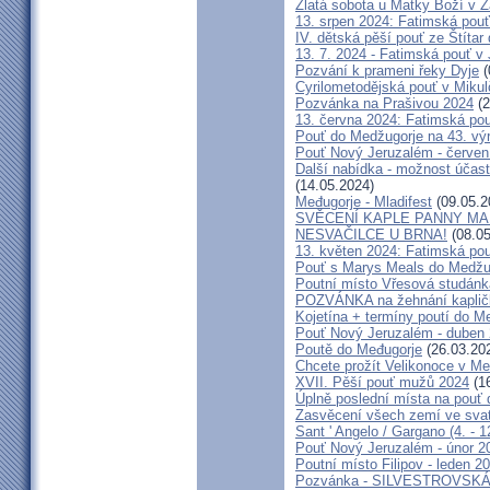
Zlatá sobota u Matky Boží v Ž
13. srpen 2024: Fatimská pouť 
IV. dětská pěší pouť ze Štítar
13. 7. 2024 - Fatimská pouť v J
Pozvání k prameni řeky Dyje
(
Cyrilometodějská pouť v Mikul
Pozvánka na Prašivou 2024
(2
13. června 2024: Fatimská pouť
Pouť do Medžugorje na 43. výro
Pouť Nový Jeruzalém - červen
Další nabídka - možnost účast
(14.05.2024)
Međugorje - Mladifest
(09.05.2
SVĚCENÍ KAPLE PANNY MAR
NESVAČILCE U BRNA!
(08.05
13. květen 2024: Fatimská pouť
Pouť s Marys Meals do Medžug
Poutní místo Vřesová studánk
POZVÁNKA na žehnání kapličk
Kojetína + termíny poutí do M
Pouť Nový Jeruzalém - duben
Poutě do Međugorje
(26.03.20
Chcete prožít Velikonoce v M
XVII. Pěší pouť mužů 2024
(16
Úplně poslední místa na po
Zasvěcení všech zemí ve svat
Sant ' Angelo / Gargano (4. - 1
Pouť Nový Jeruzalém - únor 2
Poutní místo Filipov - leden 2
Pozvánka - SILVESTROVSKÁ