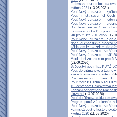
Fatimská pouť do kostela svaté
května 2021
(10.05.2021)
Pouť Nový Jeruzalém - květen
Poutní místa severních Čech -
Pouť Nový Jeruzalém - leden 
Pouť Nový Jeruzalém - prosin
Dovolená Krakow, Czestochow
Fatimská pouť - 13. října v Ji
jen pro místní - 10 osob.
(12.1
Pouť Nový Jeruzalém - říjen 2
Noční eucharistické procesí n
základem je svazek muže a ž
Pouť Nový Jeruzalém ve Vran
Pouť Nový Jeruzalém - září 2
Modlitební zájezd s (a pro
(02.09.2020)
Svědectví poutníka: KDYŽ 
Pouť do Liitmanové a Lutině + 
kterých jsme se zúčastnili.
(26
Pozvání na pouť: Lutina + Lit
Pouť rodin k Panně Marii Milot
16. červenec: Celosvětová virt
Žehnání obnoveného Mariánské
slavnosti
(13.07.2020)
Pouť do Římova s klubem sva
Program poutí v Jeblonném v 
Pouť Nový Jeruzalém ve Vran
Fatimská pouť v kostele svaté 
května 2020
(11.05.2020)