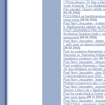
* Přímé přenosy TV Noe a Rad
Svatý Kopeček: Pouť Modliteb
Pán zázraků: Úžasný příběh n
(01.05.2016)
POZVÁNKA na františkánskou po
volná místa
(28.04.2016)
Pouť Nový Jeruzalém - květen
6. Medžugorské setkání na Sl
POUŤ LÉKÁRNÍKŮ PRO ŽIVO
Arcibiskup Graubner bude v rod
nenarozené
(04.04.2016)
Pouť Nový Jeruzalém - duben
I. pěší pouť za obnovu manžels
(28.03.2016)
Pouť ke svatému Klementovi v
Slavnosti sv. Klementa Hofbau
služebnice císařovny Zity
(01.
Pouť Nový Jeruzalém - březen
Pouť svatého Klementa v Taso
Již jste přihlášeni na Národní
Pouť Nový Jeruzalém - únor 2
Cyrilometodějská pouť 2016 -
Pouť Nový Jeruzalém - leden 
Přehled významných akcí v r
Pouť Nový Jeruzalém - prosin
Silvestr a Nový rok v Medžugo
Pouť ke svaté Anežce České 
Tady jsem doma
(09.11.2015)
Pouť Nový Jeruzalém - listop
TURZOVKA - posvěcení chrám