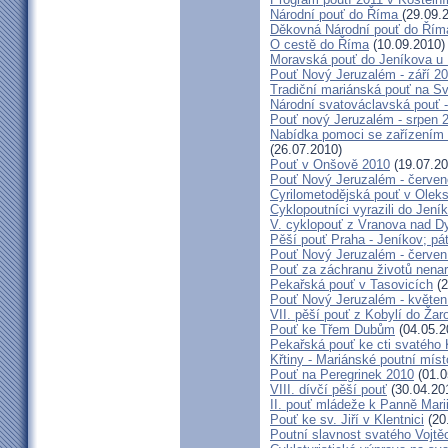
Národní pouť do Říma
(29.09.
Děkovná Národní pouť do Řím
O cestě do Říma
(10.09.2010)
Moravská pouť do Jeníkova u
Pouť Nový Jeruzalém - září 2
Tradiční mariánská pouť na S
Národní svatováclavská pouť 
Pouť nový Jeruzalém - srpen 
Nabídka pomoci se zařízením pě
(26.07.2010)
Pouť v Onšově 2010
(19.07.20
Pouť Nový Jeruzalém - červe
Cyrilometodějská pouť v Olek
Cyklopoutníci vyrazili do Jení
V. cyklopouť z Vranova nad D
Pěší pouť Praha - Jeníkov; pá
Pouť Nový Jeruzalém - červen
Pouť za záchranu životů nena
Pekařská pouť v Tasovicích
(2
Pouť Nový Jeruzalém - květen
VII. pěší pouť z Kobylí do Žar
Pouť ke Třem Dubům
(04.05.2
Pekařská pouť ke cti svatého
Křtiny - Mariánské poutní míst
Pouť na Peregrinek 2010
(01.0
VIII. dívčí pěší pouť
(30.04.20
II. pouť mládeže k Panně Mari
Pouť ke sv. Jiří v Klentnici
(20
Poutní slavnost svatého Vojtě