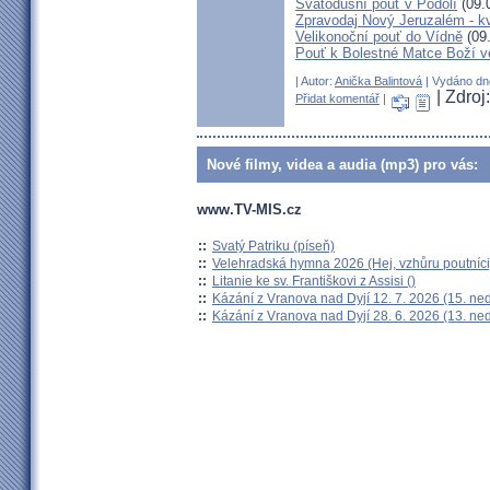
Svatodušní pouť v Podolí
(09.
Zpravodaj Nový Jeruzalém - k
Velikonoční pouť do Vídně
(09
Pouť k Bolestné Matce Boží v
| Autor:
Anička Balintová
| Vydáno dne
| Zdro
Přidat komentář
|
Nové filmy, videa a audia (mp3) pro vás:
www.TV-MIS.cz
::
Svatý Patriku (píseň)
::
Velehradská hymna 2026 (Hej, vzhůru poutníci
::
Litanie ke sv. Františkovi z Assisi ()
::
Kázání z Vranova nad Dyjí 12. 7. 2026 (15. ne
::
Kázání z Vranova nad Dyjí 28. 6. 2026 (13. ne