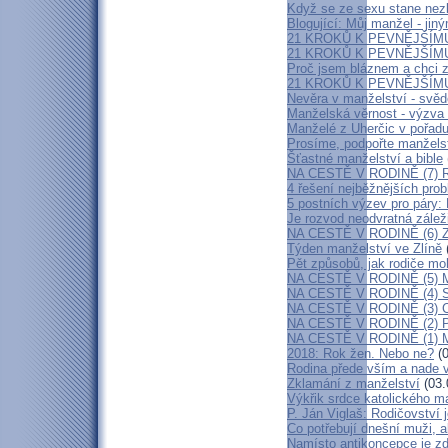
Když se ze sexu stane nez
Blogující: Můj manžel - ji
21 KROKŮ K PEVNĚJŠÍMU
21 KROKŮ K PEVNĚJŠÍMU
Proč jsem bláznem a chci z
21 KROKŮ K PEVNĚJŠÍMU
Nevěra v manželství - svěde
Manželská věrnost - výzva 
Manželé z Uherčic v pořad
Prosíme, podpořte manželstv
Šťastné manželství a bible
NA CESTĚ V RODINĚ (7) Rod
4 řešení nejběžnějších pro
5 postních výzev pro páry:
Je rozvod neodvratná zálež
NA CESTĚ V RODINĚ (6) Za
Týden manželství ve Zlíně
Pět způsobů, jak rodiče mo
NA CESTĚ V RODINĚ (5) M
NA CESTĚ V RODINĚ (4) Sí
NA CESTĚ V RODINĚ (3) Co
NA CESTĚ V RODINĚ (2) Po
NA CESTĚ V RODINĚ (1) M
2018: Rok žen. Nebo ne?
(0
Rodina přede vším a nade 
Zklamání z manželství
(03.
Výkřik srdce katolického m
P. Ján Viglaš: Rodičovství 
Co potřebují dnešní muži, a
Namísto antikoncepce je zde