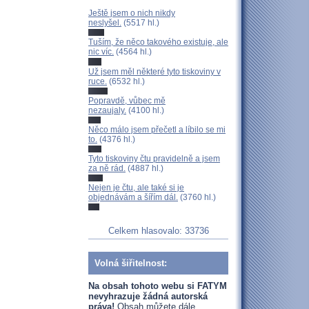
Ještě jsem o nich nikdy
neslyšel.
(5517 hl.)
Tuším, že něco takového existuje, ale
nic víc.
(4564 hl.)
Už jsem měl některé tyto tiskoviny v
ruce.
(6532 hl.)
Popravdě, vůbec mě
nezaujaly.
(4100 hl.)
Něco málo jsem přečetl a líbilo se mi
to.
(4376 hl.)
Tyto tiskoviny čtu pravidelně a jsem
za ně rád.
(4887 hl.)
Nejen je čtu, ale také si je
objednávám a šířím dál.
(3760 hl.)
Celkem hlasovalo: 33736
Volná šiřitelnost:
Na obsah tohoto webu si FATYM
nevyhrazuje žádná autorská
práva!
Obsah můžete dále