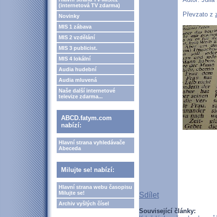
(internetová TV zdarma)
Převzato z
Novinky
MIS 1 zábava
MIS 2 vzdělání
MIS 3 publicist.
MIS 4 lokální
Audia hudební
Audia mluvená
Naše další internetové
televize zdarma...
ABCD.fatym.com
nabízí:
Hlavní strana vyhledávače
Abeceda
Milujte se! nabízí:
Hlavní strana webu časopisu
Milujte se!
Sdílet
Archiv vyšlých čísel
Související články: