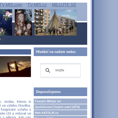
TV-MIS.com
TV-MIS.cz
MILUJTE.SE
Hledání na našem webu:
Doporučujeme:
Časopis Milujte se!
, osoba, kterou si
í ve výběru člověka,
Společenství čistých srdcí (SČS)
 fungování vztahu s
Web KATOLIK.cz
ete ctít a milovat ve
aní s někým, kdo vás