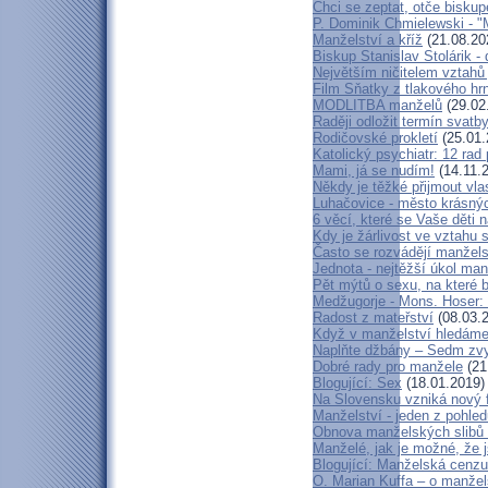
Chci se zeptat, otče biskup
P. Dominik Chmielewski - "M
Manželství a kříž
(21.08.20
Biskup Stanislav Stolárik -
Největším ničitelem vztahů 
Film Sňatky z tlakového hr
MODLITBA manželů
(29.02
Raději odložit termín svatb
Rodičovské prokletí
(25.01.
Katolický psychiatr: 12 rad
Mami, já se nudím!
(14.11.
Někdy je těžké přijmout vlas
Luhačovice - město krásný
6 věcí, které se Vaše děti 
Kdy je žárlivost ve vztah
Často se rozvádějí manželst
Jednota - nejtěžší úkol man
Pět mýtů o sexu, na které 
Medžugorje - Mons. Hoser: C
Radost z mateřství
(08.03.
Když v manželství hledáme 
Naplňte džbány – Sedm zvy
Dobré rady pro manžele
(21
Blogující: Sex
(18.01.2019)
Na Slovensku vzniká nový f
Manželství - jeden z pohled
Obnova manželských slibů n
Manželé, jak je možné, že j
Blogující: Manželská cenzu
O. Marian Kuffa – o manže