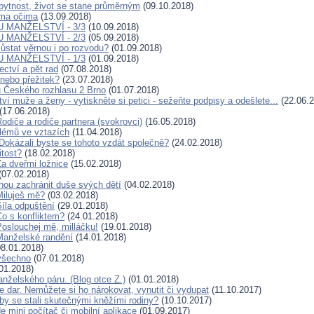
bytnost, život se stane průměrným
(09.10.2018)
nýma očima
(13.09.2018)
 MANŽELSTVÍ - 3/3
(10.09.2018)
 MANŽELSTVÍ - 2/3
(05.09.2018)
ůstat věrnou i po rozvodu?
(01.09.2018)
 MANŽELSTVÍ - 1/3
(01.09.2018)
ctví a pět rad
(07.08.2018)
nebo přežitek?
(23.07.2018)
u Českého rozhlasu 2 Brno
(01.07.2018)
í muže a ženy - vytiskněte si petici - sežeňte podpisy a odešlete...
(22.06.2
(17.06.2018)
iče a rodiče partnera (svokrovci)
(16.05.2018)
blémů ve vztazích
(11.04.2018)
 Dokázali byste se tohoto vzdát společně?
(24.02.2018)
itost?
(18.02.2018)
 dveřmi ložnice
(15.02.2018)
(07.02.2018)
hou zachránit duše svých dětí
(04.02.2018)
iluješ mě?
(03.02.2018)
la odpuštění
(29.01.2018)
 s konfliktem?
(24.01.2018)
slouchej mě, milláčku!
(19.01.2018)
anželské randění
(14.01.2018)
8.01.2018)
všechno
(07.01.2018)
01.2018)
anželského páru. (Blog otce Z.)
(01.01.2018)
je dar. Nemůžete si ho nárokovat, vynutit či vydupat
(11.10.2017)
by se stali skutečnými kněžími rodiny?
(10.10.2017)
 mini počítač či mobilní aplikace
(01.09.2017)