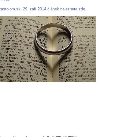
zastolom.sk
, 29. září 2014 článek naleznete
zde.