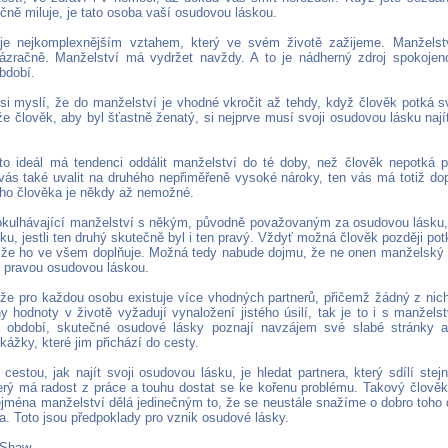
ně miluje, je tato osoba vaší osudovou láskou.
 je nejkomplexnějším vztahem, který ve svém životě zažijeme. Manželst
ázračně. Manželství má vydržet navždy. A to je nádherný zdroj spokojeno
bdobí.
í si myslí, že do manželství je vhodné vkročit až tehdy, když člověk potká s
že člověk, aby byl šťastně ženatý, si nejprve musí svoji osudovou lásku nají
to ideál má tendenci oddálit manželství do té doby, než člověk nepotká
 vás také uvalit na druhého nepřiměřeně vysoké nároky, ten vás má totiž dopl
ého člověka je někdy až nemožné.
okulhávající manželství s někým, původně považovaným za osudovou lásku,
ku, jestli ten druhý skutečně byl i ten pravý. Vždyť možná člověk později pot
í, že ho ve všem doplňuje. Možná tedy nabude dojmu, že ne onen manželský par
u pravou osudovou láskou.
 že pro každou osobu existuje více vhodných partnerů, přičemž žádný z nic
y hodnoty v životě vyžadují vynaložení jistého úsilí, tak je to i s manžel
é období, skutečné osudové lásky poznají navzájem své slabé stránky a
ážky, které jim přichází do cesty.
estou, jak najít svoji osudovou lásku, je hledat partnera, který sdílí stejn
erý má radost z práce a touhu dostat se ke kořenu problému. Takový člově
ejména manželství dělá jedinečným to, že se neustále snažíme o dobro toho
a. Toto jsou předpoklady pro vznik osudové lásky.
a Shaw