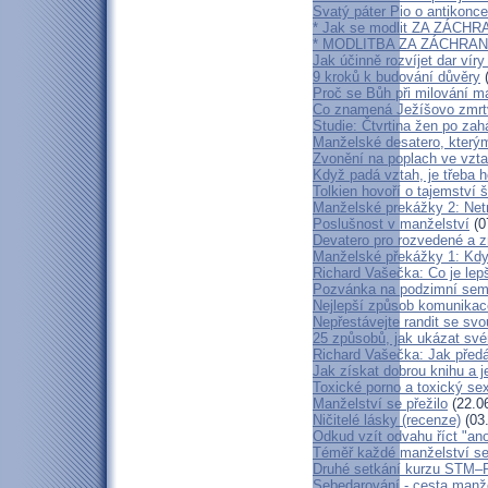
Svatý páter Pio o antikonce
* Jak se modlit ZA ZÁC
* MODLITBA ZA ZÁCHRA
Jak účinně rozvíjet dar víry
9 kroků k budování důvěry
(
Proč se Bůh při milování m
Co znamená Ježíšovo zmrtv
Studie: Čtvrtina žen po za
Manželské desatero, kterým
Zvonění na poplach ve vzt
Když padá vztah, je třeba h
Tolkien hovoří o tajemství 
Manželské prekážky 2: Net
Poslušnost v manželství
(0
Devatero pro rozvedené a 
Manželské překážky 1: Kd
Richard Vašečka: Co je lep
Pozvánka na podzimní sem
Nejlepší způsob komunikace
Nepřestávejte randit se sv
25 způsobů, jak ukázat své
Richard Vašečka: Jak předá
Jak získat dobrou knihu a j
Toxické porno a toxický se
Manželství se přežilo
(22.0
Ničitelé lásky (recenze)
(03
Odkud vzít odvahu říct "an
Téměř každé manželství se
Druhé setkání kurzu STM–Pl
Sebedarování - cesta manž