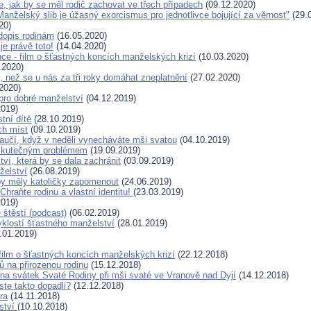
e, jak by se měl rodič zachovat ve třech případech
(09.12.2020)
anželský slib je úžasný exorcismus pro jednotlivce bojující za věrnost"
(29.
20)
 dopis rodinám
(16.05.2020)
je právě toto!
(14.04.2020)
nce - film o šťastných koncích manželských krizí
(10.03.2020)
.2020)
y, než se u nás za tři roky domáhat zneplatnění
(27.02.2020)
2020)
 pro dobré manželství
(04.12.2019)
2019)
tní dítě
(28.10.2019)
ch míst
(09.10.2019)
naučí, když v neděli vynecháváte mši svatou
(04.10.2019)
u skutečným problémem
(19.09.2019)
ví, která by se dala zachránit
(03.09.2019)
želství
(26.08.2019)
by měly katoličky zapomenout
(24.06.2019)
hraňte rodinu a vlastní identitu!
(23.03.2019)
2019)
štěstí (podcast)
(06.02.2019)
klostí šťastného manželství
(28.01.2019)
.01.2019)
ilm o šťastných koncích manželských krizí
(22.12.2018)
ů na přirozenou rodinu
(15.12.2018)
a svátek Svaté Rodiny při mši svaté ve Vranově nad Dyjí
(14.12.2018)
ste takto dopadli?
(12.12.2018)
ra
(14.11.2018)
lství
(10.10.2018)