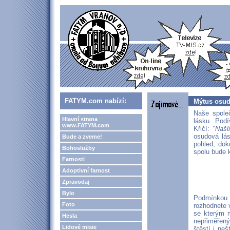
FATYM.com nabízí:
Mýtus osud
Naše spole
Hlavní strana
lásku. Podí
www.FATYM.com
Křičí:
"Našl
osudová lás
Bude a zveme!
pohled, dok
Bohoslužby
spolu bude k
Farnosti
Adoptivní farnost
Zpravodaj
Bylo
Podmínkou 
Foto
rozhodnete 
se kterým m
Hesla
nepřiměřeným
Lidové misie
štěstí i ne