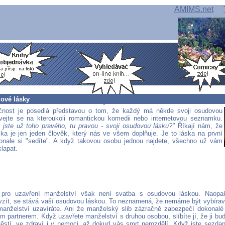
AMIMS.net
ové lásky
čnost je posedlá představou o tom, že každý má někde svoji osudovou
vejte se na kteroukoli romantickou komedii nebo internetovou seznamku.
i jste už toho pravého, tu pravou - svoji osudovou lásku?"
Říkají nám, že
ka je jen jeden člověk, který nás ve všem doplňuje. Je to láska na první
onale si "sedíte". A když takovou osobu jednou najdete, všechno už vám
lapat.
pro uzavření manželství však není svatba s osudovou láskou. Naopak
vzít, se stává vaší osudovou láskou. To neznamená, že nemáme být vybírav
anželství uzavíráte. Ani že manželský slib zázračně zabezpečí dokonalé
 partnerem. Když uzavřete manželství s druhou osobou, slíbíte jí, že ji bud
štěstí, ve zdraví i v nemoci, až dokud vás smrt nerozdělí. Když jste sezd