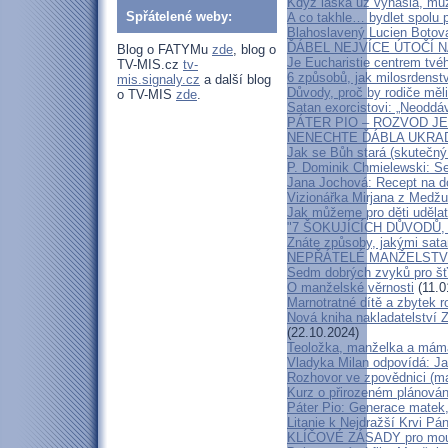
Když láska už vyhasla, mů
Spřátelené weby:
A co takhle… bydlet spolu p
Blahoslavený Lucien Botova
ĎÁBEL NEJVÍCE ÚTOČÍ NA
Blog o FATYMu
zde
, blog o
Je Eucharistie centrem tvé
TV-MIS.cz
tv-
6 způsobů, jak milosrdenstv
mis.signaly.cz
a další blog
Důvody, proč by rodiče mě
o TV-MIS
zde
.
Satan exorcistovi: „Neoddáv
PÁTER PIO – ROZVOD J
NENECHTE ĎÁBLA UKRADNOU
Jak se Bůh stará (skutečný
P. Dominik Chmielewski: Se
Jana Jochová: Recept na d
Vizionářka Mirjana z Medžug
Jak můžeme pro děti udělat
"7 ŠOKUJÍCÍCH DŮVODŮ,
Znáte způsoby, jakými sata
NEPŘÁTELÉ MANŽELSTV
Sedm dobrých zvyků pro šť
O manželské věrnosti
(11.0
Marnotratné dítě a zbytek r
Nová kniha nakladatelství Z
(22.10.2024)
Teoložka, manželka a mám
Vladyka Milan odpovídá: Ja
Rozhovor ve zpovědnici (m
Kurz o přirozeném plánován
Páter Pio: Generace matek,
Litanie k Nejdražší Krvi Pá
KLÍČOVÉ ZÁSADY pro moud