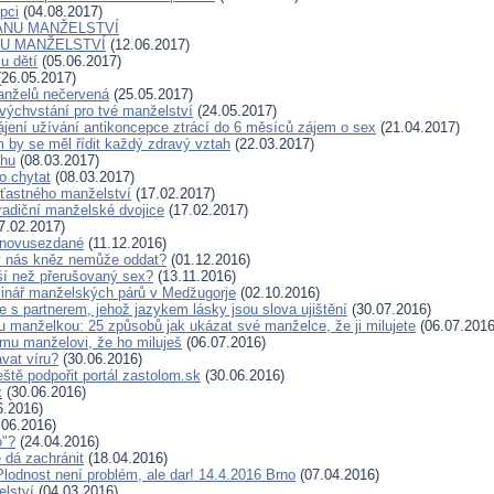
pci
(04.08.2017)
HRANU MANŽELSTVÍ
NU MANŽELSTVÍ
(12.06.2017)
 u dětí
(05.06.2017)
26.05.2017)
anželů nečervená
(25.05.2017)
ýchvstání pro tvé manželství
(24.05.2017)
hájení užívání antikoncepce ztrácí do 6 měsíců zájem o sex
(21.04.2017)
 by se měl řídit každý zdravý vztah
(22.03.2017)
ahu
(08.03.2017)
o chytat
(08.03.2017)
šťastného manželství
(17.02.2017)
radiční manželské dvojice
(17.02.2017)
7.02.2017)
znovusezdané
(11.12.2016)
y nás kněz nemůže oddat?
(01.12.2016)
ší než přerušovaný sex?
(13.11.2016)
inář manželských párů v Medžugorje
(02.10.2016)
 s partnerem, jehož jazykem lásky jsou slova ujištění
(30.07.2016)
ou manželkou: 25 způsobů jak ukázat své manželce, že ji milujete
(06.07.2016
mu manželovi, že ho miluješ
(06.07.2016)
vat víru?
(30.06.2016)
eště podpořit portál zastolom.sk
(30.06.2016)
x
(30.06.2016)
6.2016)
.06.2016)
o"?
(24.04.2016)
 dá zachránit
(18.04.2016)
odnost není problém, ale dar! 14.4.2016 Brno
(07.04.2016)
elství
(04.03.2016)