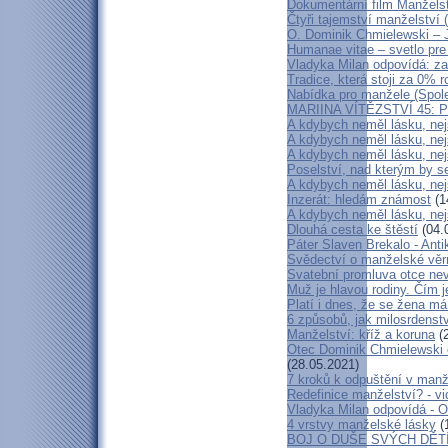
Dokumentární film Manželst
Čtyři tajemství manželství 
O. Dominik Chmielewski – J
Humanae vitae – svetlo pre
Vladyka Milan odpovídá: za
Tradice, která stoji za 0% 
Nabídka pro manžele (Spole
MARIINA VÍTĚZSTVÍ 45: Pří
A kdybych neměl lásku, nej
A kdybych neměl lásku, nej
A kdybych neměl lásku, nej
Poselství, nad kterým by 
A kdybych neměl lásku, nej
Inzerát: hledám známost
(1
A kdybych neměl lásku, nej
Dlouhá cesta ke štěstí
(04.
Páter Slaven Brekalo - Ant
Svědectví o manželské věrn
Svatební promluva otce ne
Muž je hlavou rodiny. Čím 
Platí i dnes, že se žena m
6 způsobů, jak milosrdenstv
Manželství: kříž a koruna
(2
Otec Dominik Chmielewski o
(28.05.2021)
7 kroků k odpuštění v manž
Redefinice manželství? - v
Vladyka Milan odpovídá - 
4 vrstvy manželské lásky
(
BOJ O DUŠE SVÝCH DĚT