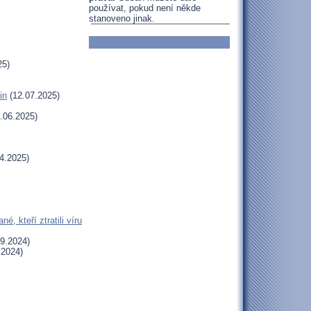
používat, pokud není někde
stanoveno jinak.
25)
in
(12.07.2025)
.06.2025)
4.2025)
, kteří ztratili víru
9.2024)
.2024)