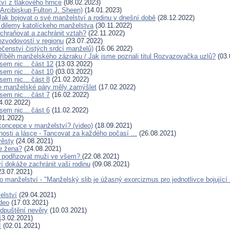
ví z tlakového hrnce
(08.02.2023)
(Arcibiskup Fulton J. Sheen)
(14.01.2023)
ak bojovat o své manželství a rodinu v dnešní době
(28.12.2022)
 dilemy katolíckeho manželstva
(30.11.2022)
chraňovat a zachránit vztah?
(22.11.2022)
rozvodovostí v regionu
(23.07.2022)
čenství čistých srdcí manželů)
(16.06.2022)
běh manželského zázraku / Jak jsme poznali titul Rozvazovačka uzlů?
(03.
sem nic... část 12
(13.03.2022)
sem nic... část 10
(03.03.2022)
sem nic... část 8
(21.02.2022)
se manželské páry měly zamýšlet
(17.02.2022)
sem nic... část 7
(16.02.2022)
4.02.2022)
sem nic... část 6
(11.02.2022)
01.2022)
ikoncepce v manželství? (video)
(18.09.2021)
osti a lásce - Tancovat za každého počasí ...
(26.08.2021)
věsty
(24.08.2021)
je žena?
(24.08.2021)
á podřizovat muži ve všem?
(22.08.2021)
í dokáže zachránit vaši rodinu
(09.08.2021)
3.07.2021)
 manželství - "Manželský slib je úžasný exorcizmus pro jednotlivce bojující 
elství
(29.04.2021)
ideo
(17.03.2021)
Odpuštění nevěry
(10.03.2021)
13.02.2021)
Í
(02.01.2021)