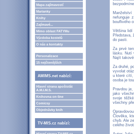
bezpodmíneč
Mapa zajímavostí
Marianky
Manželství
nefunguje z
Knihy
bouřlivého o
Zajímavé...
Většina lid
Mimo oblast FATYMu
Představa, 
Výzdoba kostelů
do pasti.
O nás a kontakty
Za prvé ten
lásku. Nutí
Personalizace
Najít takov
15 nejčtenějších
Za druhé, p
vyvolat otáz
u které cít
AMIMS.net nabízí:
osoba je to
Hlavní strana apoštolát
Pravdou je,
A.M.I.M.S.
jako všechn
Knihovna on-line
svoje těžk
všechny přek
Comicsy
Objednávky knih
Opravdovou c
Člověka, kt
chyb. Ale z
TV-MIS.cz nabízí:
celého život
Autor: Juli
Hlavní strana TV-MIS.cz