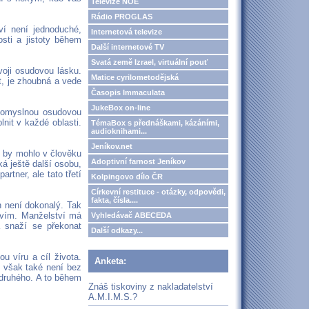
Televize NOE
Rádio PROGLAS
ví není jednoduché,
Internetová televize
sti a jistoty během
Další internetové TV
Svatá země Izrael, virtuální pouť
voji osudovou lásku.
Matice cyrilometodějská
t, je zhoubná a vede
Časopis Immaculata
JukeBox on-line
 pomyslnou osudovou
nit v každé oblasti.
TémaBox s přednáškami, kázáními,
audioknihami...
Jeníkov.net
 by mohlo v člověku
Adoptivní farnost Jeníkov
ká ještě další osobu,
tner, ale tato třetí
Kolpingovo dílo ČR
Církevní restituce - otázky, odpovědi,
fakta, čísla....
h není dokonalý. Tak
stvím. Manželství má
Vyhledávač ABECEDA
 snaží se překonat
Další odkazy...
ou víru a cíl života.
Anketa:
k však také není bez
 druhého. A to během
Znáš tiskoviny z nakladatelství
A.M.I.M.S.?