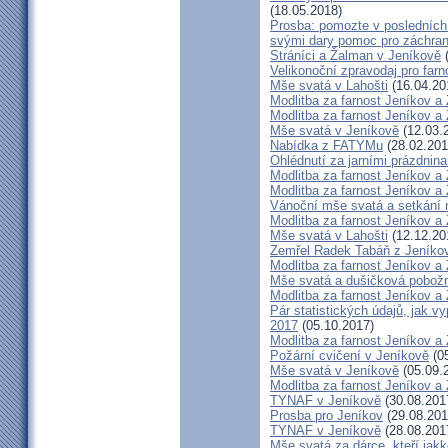
(18.05.2018)
Prosba: pomozte v posledních 
svými dary pomoc pro záchran
Stráníci a Žalman v Jeníkově
(
Velikonoční zpravodaj pro far
Mše svatá v Lahošti
(16.04.20
Modlitba za farnost Jeníkov a
Modlitba za farnost Jeníkov a
Mše svatá v Jeníkově
(12.03.
Nabídka z FATYMu
(28.02.201
Ohlédnutí za jarními prázdnin
Modlitba za farnost Jeníkov a
Modlitba za farnost Jeníkov a
Vánoční mše svatá a setkání
Modlitba za farnost Jeníkov a
Mše svatá v Lahošti
(12.12.20
Zemřel Radek Tabáň z Jeníko
Modlitba za farnost Jeníkov a
Mše svatá a dušičková pobožn
Modlitba za farnost Jeníkov a
Pár statistických údajů, jak 
2017
(05.10.2017)
Modlitba za farnost Jeníkov a
Požární cvičení v Jeníkově
(05
Mše svatá v Jeníkově
(05.09.
Modlitba za farnost Jeníkov a
TYNAF v Jeníkově
(30.08.201
Prosba pro Jeníkov
(29.08.201
TYNAF v Jeníkově
(28.08.201
Mše svatá za dárce, kteří jakko