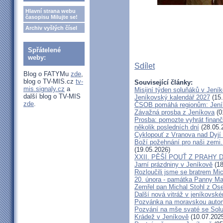
Hlavní strana webu
časopisu Milujte se!
Archiv vyšlých čísel
Spřátelené
weby:
Sdílet
Blog o FATYMu
zde
,
blog o TV-MIS.cz
tv-
Související články:
mis.signaly.cz
a
Misijní týden soluňáků v Jení
další blog o TV-MIS
Jeníkovský kalendář 2027
(15.
zde
.
ČSOB pomáhá regionům: Jeníko
Závažná prosba z Jeníkova
(0
Prosba: pomozte vyhrát finanč
několik posledních dní
(28.05.
Cyklopouť z Vranova nad Dyjí
Boží požehnání pro naši zemi.
(19.05.2026)
XXII. PĚŠÍ POUŤ Z PRAHY 
Jarní prázdniny v Jeníkově
(18
Rozloučili jsme se bratrem Mi
20. února - památka Panny Ma
Zemřel pan Michal Stohl z O
Další nová vitráž v jeníkovsk
Pozvánka na moravskou autom
Pozvání na mše svaté se Sol
Krádež v Jeníkově
(10.07.202