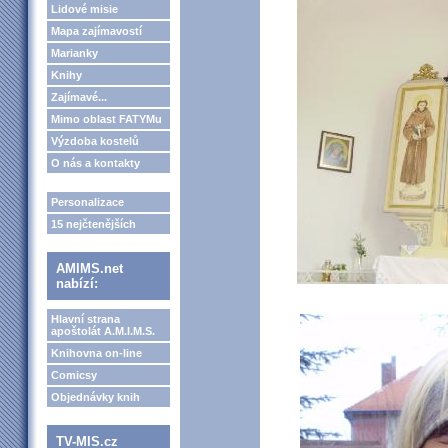
Lidové misie
Mapa zajímavostí
Marianky
Knihy
Zajímavé...
Mimo oblast FATYMu
Výzdoba kostelů
O nás a kontakty
Personalizace
15 nejčtenějších
AMIMS.net
nabízí:
Hlavní strana
apoštolát A.M.I.M.S.
Knihovna on-line
Comicsy
Objednávky knih
TV-MIS.cz