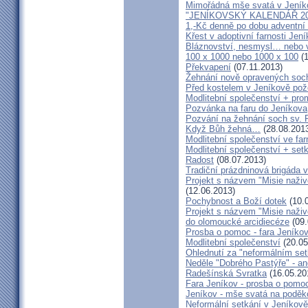
Mimořádná mše svatá v Jeník
"JENÍKOVSKÝ KALENDÁŘ 20
1,-Kč denně po dobu adventní
Křest v adoptivní farnosti Jen
Bláznovství, nesmysl… nebo v
100 x 1000 nebo 1000 x 100
(1
Překvapení
(07.11.2013)
Žehnání nově opravených soch
Před kostelem v Jeníkově po
Modlitební společenství + prom
Pozvánka na faru do Jeníkova
Pozvání na žehnání soch sv. 
Když Bůh žehná…
(28.08.201
Modlitební společenství ve far
Modlitební společenství + setk
Radost
(08.07.2013)
Tradiční prázdninová brigáda 
Projekt s názvem "Misie naživ
(12.06.2013)
Pochybnost a Boží dotek
(10.
Projekt s názvem "Misie naživ
do olomoucké arcidiecéze
(09.
Prosba o pomoc - fara Jeníko
Modlitební společenství
(20.05
Ohlednutí za "neformálním se
Neděle "Dobrého Pastýře" - an
Radešínská Svratka
(16.05.20
Fara Jeníkov - prosba o pomo
Jeníkov - mše svatá na poděk
Neformální setkání v Jeník