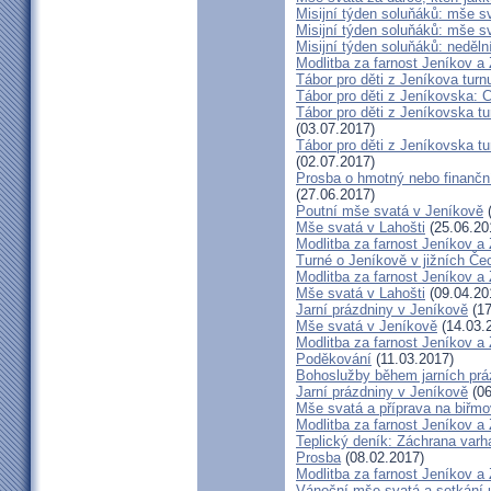
Misijní týden soluňáků: mše s
Misijní týden soluňáků: mše 
Misijní týden soluňáků: neděl
Modlitba za farnost Jeníkov a
Tábor pro děti z Jeníkova turn
Tábor pro děti z Jeníkovska: 
Tábor pro děti z Jeníkovska t
(03.07.2017)
Tábor pro děti z Jeníkovska t
(02.07.2017)
Prosba o hmotný nebo finanční 
(27.06.2017)
Poutní mše svatá v Jeníkově
(
Mše svatá v Lahošti
(25.06.20
Modlitba za farnost Jeníkov a
Turné o Jeníkově v jižních Če
Modlitba za farnost Jeníkov a
Mše svatá v Lahošti
(09.04.20
Jarní prázdniny v Jeníkově
(17
Mše svatá v Jeníkově
(14.03.
Modlitba za farnost Jeníkov a
Poděkování
(11.03.2017)
Bohoslužby během jarních prá
Jarní prázdniny v Jeníkově
(06
Mše svatá a příprava na biřm
Modlitba za farnost Jeníkov a
Teplický deník: Záchrana varh
Prosba
(08.02.2017)
Modlitba za farnost Jeníkov a
Vánoční mše svatá a setkání 