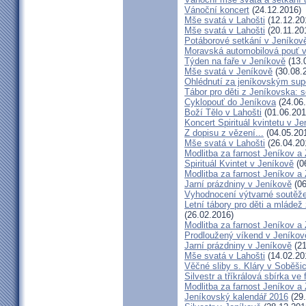
Vánoční koncert
(24.12.2016)
Mše svatá v Lahošti
(12.12.20
Mše svatá v Lahošti
(20.11.20
Potáborové setkání v Jeníko
Moravská automobilová pouť 
Týden na faře v Jeníkově
(13.
Mše svatá v Jeníkově
(30.08.
Ohlédnutí za jeníkovským su
Tábor pro děti z Jeníkovska: 
Cyklopouť do Jeníkova
(24.06
Boží Tělo v Lahošti
(01.06.201
Koncert Spirituál kvintetu v J
Z dopisu z vězení...
(04.05.20
Mše svatá v Lahošti
(26.04.20
Modlitba za farnost Jeníkov a
Spirituál Kvintet v Jeníkově
(0
Modlitba za farnost Jeníkov a
Jarní prázdniny v Jeníkově
(06
Vyhodnocení výtvarné soutěž
Letní tábory pro děti a mládež
(26.02.2016)
Modlitba za farnost Jeníkov a
Prodloužený víkend v Jeníkov
Jarní prázdniny v Jeníkově
(21
Mše svatá v Lahošti
(14.02.20
Věčné sliby s. Kláry v Soběši
Silvestr a tříkrálová sbírka ve
Modlitba za farnost Jeníkov a
Jeníkovský kalendář 2016
(29.