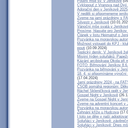
Poutní mše sv. v Jeníkově
(05
Cyklopouť z Vranova nad Dyjí
Adorační den v Jeníkově 2025
V neděli si připomeneme jeník
Zveme na jarní prázdniny s 
Silvestr v Jeníkově
(10.01.202
Vánoční mše svatá v Jeníkov
Prosíme, hlasujte pro Jeníkov
Článek v listu Heimatruf o Jen
Pozvánka na moravskou autom
Možnost vstoupit do KPJ - klu
pouti
(10.09.2024)
Teplický deník: V Jeníkově že
Misijní týden soluňáků: Papež
Kázání arcibiskupa Okola při 
FOTO: Biřmování Jeníkov 8.6
Pozvánka na biřmování v Jen
18. 4. si připomínáme výroční
(17.04.2024)
Jarní prázdniny 2024 - na F
ČSOB pomáhá regionům: Děku
Ráchel Skleničková opět v Je
Gospel Night v Jeníkově
(26.1
Zveme na Gospel Night v Jen
Zveme na adventní koncert v 
Pozvánka na moravskou autom
Žehnání kříže u Hudcova
(17.0
I toto se děje v naší adoptovan
Soluňáci v Jeníkově: závěreč
Soluňáci v Jeníkově: Dnes mše