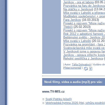
Jeníkov - ora et labora
(03.05.
Pozvánka na faru do Jeníkova
Na otáčku v Jeníkově
(13.04.2
Mše svatá v Lahošti a příprava
Modlitební společenství + prom
Fara Jeníkov
(16.03.2013)
Projekt s názvem "Misie naživo
Třebíči
(25.02.2013)
Projekt s názvem "Misie naživ
Rok 2012 v adoptivní farnosti
Betlémské světlo - Jeníkov 2
Mše svatá v Lahošti
(20.11.20
Pozvánka na promítání - fara 
Svatováclavská mše svatá ve 
V Jeníkově jsme s opravou fary
Jeníkov - oprava střechy kost
Řeholní sestřička z Jeníkova
(
| Autor:
Táňa Dohnalová
| Vydáno dne
Přidat komentář
|
Nové filmy, videa a audia (mp3) pro vás:
www.TV-MIS.cz
::
Svatý Patriku (píseň)
::
Velehradská hymna 2026 (Hej, vzhůru poutníci