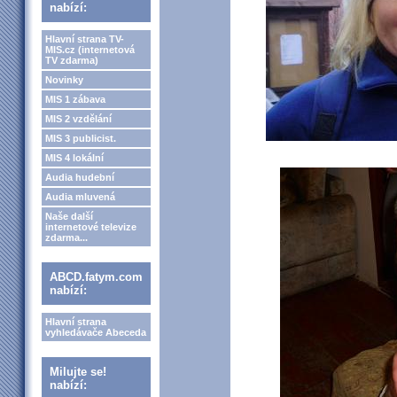
nabízí:
Hlavní strana TV-
MIS.cz (internetová
TV zdarma)
Novinky
MIS 1 zábava
MIS 2 vzdělání
MIS 3 publicist.
MIS 4 lokální
Audia hudební
Audia mluvená
Naše další
internetové televize
zdarma...
ABCD.fatym.com
nabízí:
Hlavní strana
vyhledávače Abeceda
Milujte se!
nabízí: