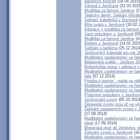
Benefiční koncert
(18.04.2015)
Víkend v Jeníkově
(31.03.201
Modlitba za farnost Jeníkov
(2
Teplický deník: Setkání tříkr
Setkání koledníků v Duchově
(
Mše svatá v Jeníkově
(19.02.
Adorace + modlitba za farno
Jarní prázdniny v Jeníkově
(03
Modlitba za farnost Jeníkov
(2
Betlém v Jeníkově
(14.01.201
Setkání u betléma
(25.12.2014
Jeníkovský kalendář pro rok 2
Modlitební společenství ve far
Betlémské světlo - Jeníkov 2
Bohoslužba slova + adorace v 
Modlitební společenství ve fa
faře
(07.12.2014)
Prosba o pomoc - najde se ně
Modlitební společenství ve far
Modlitební společenství ve far
Podzimní prázdniny v Jeníkov
Jeníkovské zvony
(05.10.2014
Opravené zvony jsou již ve vě
Žehnání opravených zvonů v 
(27.09.2014)
Modlitební společenství ve far
ohně
(17.09.2014)
Moravská pouť do Jeníkova, jet
Žehnání zvonů v Jeníkově
(16
Modlitební společenství ve far