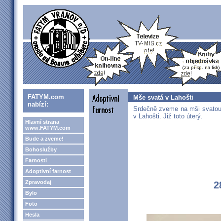
FATYM.com
Mše svatá v Lahošti
nabízí:
Srdečně zveme na mši svatou
v Lahošti. Již toto úterý.
Hlavní strana
www.FATYM.com
Bude a zveme!
Bohoslužby
Farnosti
Adoptivní farnost
Zpravodaj
2
Bylo
Foto
Hesla