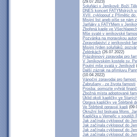
(29.07.2023)
Soluňáci v Jeníkově: Boží Tě
DNES koncert FATYMských va
XVII. cyklopouť z Přímětic do
Misijní list aneb píše se nám 
Jarňáky s FATYMem v Jeníko
Zbořená kaple ve Všechlapech
Mše svaté v jeníkovské farno
Pozvánka na moravskou autom
Zpravodajství z jeníkovské farn
Misijní týden soluňáků: pozvá
Želénkách
(26.07.2022)
Prázdninový zpravodaj pro far
V Jeníkovském kostele sv. Pet
Poutní mše svatá v Jeníkově
(
Další zázrak na přímluvu Pann
(10.04.2022)
Vánoční zpravodaj pro farnos
Zabrušany - ze života farnosti
Prosba: pomozte vyhrát finanč
Zbožná místa adoptované farn
Úklid okolí kapličky ve Starýc
Oprava kapličky ve Štěrbině 
Ve Štěrbině opravují kapli
(09.
Okružní list biskupa Mons. J
Kaplička u Verneřic v soutěži
Jak začínala cyklopouť do Jen
Jak začínala cyklopouť do Jen
Jak začínala cyklopouť do Jen
Jak začínala cyklopouť do Jen