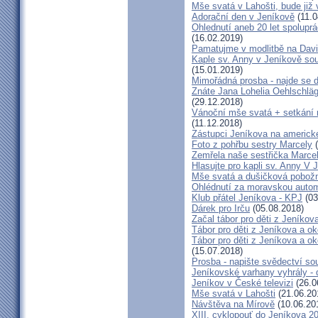
Mše svatá v Lahošti, bude již 
Adorační den v Jeníkově
(11.0
Ohlednutí aneb 20 let spolupr
(16.02.2019)
Pamatujme v modlitbě na Dav
Kaple sv. Anny v Jeníkově so
(15.01.2019)
Mimořádná prosba - najde se 
Znáte Jana Lohelia Oehlschlä
(29.12.2018)
Vánoční mše svatá + setkání
(11.12.2018)
Zástupci Jeníkova na americk
Foto z pohřbu sestry Marcely
(
Zemřela naše sestřička Marce
Hlasujte pro kapli sv. Anny V 
Mše svatá a dušičková pobožn
Ohlédnutí za moravskou autom
Klub přátel Jeníkova - KPJ
(03
Dárek pro Irču
(05.08.2018)
Začal tábor pro děti z Jeníkova
Tábor pro děti z Jeníkova a oko
Tábor pro děti z Jeníkova a ok
(15.07.2018)
Prosba - napište svědectví so
Jeníkovské varhany vyhrály - 
Jeníkov v České televizi
(26.0
Mše svatá v Lahošti
(21.06.20
Návštěva na Mírově
(10.06.20
XIII. cyklopouť do Jeníkova 2