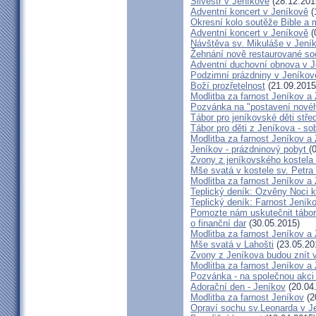
Silvestr v Jeníkově
(28.12.201
Adventní koncert v Jeníkově
(
Okresní kolo soutěže Bible a
Adventní koncert v Jeníkově
(
Návštěva sv. Mikuláše v Jení
Žehnání nově restaurované so
Adventní duchovní obnova v 
Podzimní prázdniny v Jeníkov
Boží prozřetelnost
(21.09.2015
Modlitba za farnost Jeníkov a
Pozvánka na "postavení novéh
Tábor pro jeníkovské děti střed
Tábor pro děti z Jeníkova - so
Modlitba za farnost Jeníkov a
Jeníkov - prázdninový pobyt
(
Zvony z jeníkovského kostela
Mše svatá v kostele sv. Petra
Modlitba za farnost Jeníkov a
Teplický deník: Ozvěny Noci k
Teplický deník: Farnost Jeníko
Pomozte nám uskutečnit tábor 
o finanční dar
(30.05.2015)
Modlitba za farnost Jeníkov a
Mše svatá v Lahošti
(23.05.20
Zvony z Jeníkova budou znít 
Modlitba za farnost Jeníkov a
Pozvánka - na společnou akci
Adorační den - Jeníkov
(20.04
Modlitba za farnost Jeníkov
(2
Opraví sochu sv.Leonarda v J