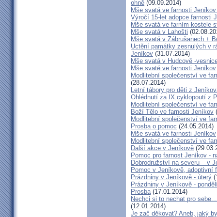
ohně
(09.09.2014)
Mše svatá ve farnosti Jeník
Výročí 15-let adopce farnosti
Mše svatá ve farním kostele s
Mše svatá v Lahošti
(02.08.20
Mše svatá v Zábrušanech + B
Uctění památky zesnulých v rám
Jeníkov
(31.07.2014)
Mše svatá v Hudcově -vesnice 
Mše svaté ve farnosti Jeníkov
Modlitební společenství ve far
(28.07.2014)
Letní tábory pro děti z Jeníko
Ohlédnutí za IX.cyklopoutí z 
Modlitební společenství ve far
Boží Tělo ve farnosti Jeníkov
(
Modlitební společenství ve far
Prosba o pomoc
(24.05.2014)
Mše svatá ve farnosti Jeníkov
Modlitební společenství ve f
Další akce v Jeníkově
(29.03.
Pomoc pro farnost Jeníkov - 
Dobrodružství na severu – v 
Pomoc v Jeníkově, adoptivní 
Prázdniny v Jeníkově - úterý
(
Prázdniny v Jeníkově - ponděl
Prosba
(17.01.2014)
Nechci si to nechat pro sebe..
(12.01.2014)
Je zač děkovat? Aneb, jaký by