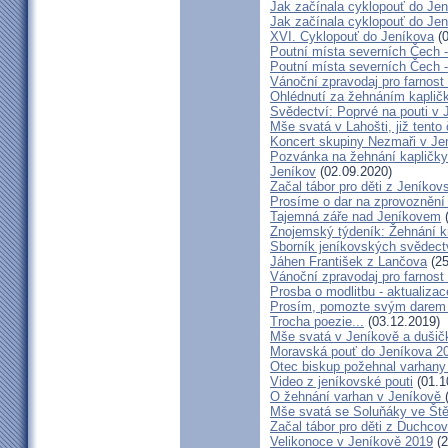
Jak začínala cyklopouť do Jen
Jak začínala cyklopouť do Jen
XVI. Cyklopouť do Jeníkova
(0
Poutní místa severních Čech 
Poutní místa severních Čech 
Vánoční zpravodaj pro farnos
Ohlédnutí za žehnáním kapličk
Svědectví: Poprvé na pouti v 
Mše svatá v Lahošti, již tento 
Koncert skupiny Nezmaři v Je
Pozvánka na žehnání kapličky 
Jeníkov
(02.09.2020)
Začal tábor pro děti z Jeníkov
Prosíme o dar na zprovoznění
Tajemná záře nad Jeníkovem
(
Znojemský týdeník: Žehnání k
Sborník jeníkovských svědect
Jáhen František z Lančova
(25
Vánoční zpravodaj pro farnos
Prosba o modlitbu - aktualizac
Prosím, pomozte svým darem z
Trocha poezie...
(03.12.2019)
Mše svatá v Jeníkově a dušič
Moravská pouť do Jeníkova 2
Otec biskup požehnal varhany
Video z jeníkovské pouti
(01.1
O žehnání varhan v Jeníkově
Mše svatá se Soluňáky ve Ště
Začal tábor pro děti z Duchcov
Velikonoce v Jeníkově 2019
(2