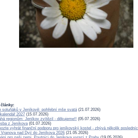
 články:
en soluňáků v Jeníkově: pohřební mše svatá
(21.07.2026)
kalendář 2027
(15.07.2026)
 regionům: Jeníkov zvítězil - děkujeme!!
(05.07.2026)
sba z Jeníkova
(01.07.2026)
ozte vyhrát finanční podporu pro jeníkovský kostel - zbývá několik posledníc
 Vranova nad Dyjí do Jeníkova 2026
(21.05.2026)
ání pro naši zemi. Poutníci do Jeníkova vyrazí z Prahy
(19.05.2026)