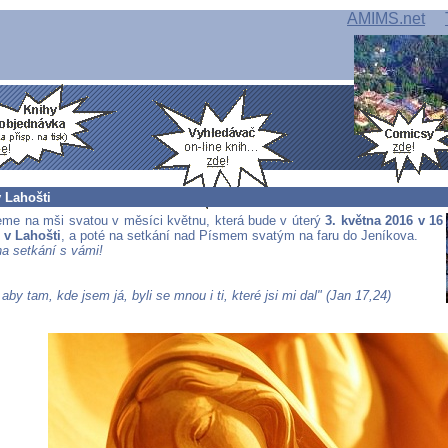
AMIMS.net
 Lahošti
me na mši svatou v měsíci květnu, která bude v úterý
3. května 2016 v 16
e
v Lahošti
, a poté na setkání nad Písmem svatým na faru do Jeníkova.
a setkání s vámi!
 aby tam, kde jsem já, byli se mnou i ti, které jsi mi dal" (Jan 17,24)