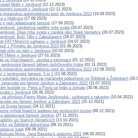
spel Night v Jeníkově
(12.12.2023)
ventní koncert v Jeníkově
(12.12.2023)
a moravskou automobilovou pouť do Jeníkova 2023
(19.09.2023)
že u Hudcova
(17.09.2023)
je v naší adoptované farnosti
(17.09.2023)
Jeníkově: závěrečná nedělní mše svatá
(29.07.2023)
Jeníkově: Dnes mše svatá v zaniklé obci Staré Verneřice
(29.07.2023)
Jeníkově: Boží Tělo v Zabrušanech
(29.07.2023)
rt FATYMských varhanic v Jeníkově
(24.07.2023)
pouť z Přímětic do Jeníkova 2023
(01.06.2023)
 aneb píše se nám z Jeníkova
(10.02.2023)
FATYMem v Jeníkově
(27.01.2023)
le ve Všechlapech - prosba o informace
(01.12.2022)
 jeníkovské farnosti během dušičkového týdne
(01.11.2022)
a moravskou automobilovou pouť do Jeníkova 2022
(12.08.2022)
í z jeníkovské farnosti: 5 in 1
(12.08.2022)
en soluňáků: pozvánka na mariánské pobožnosti ve Štěrbině a Želénkách
(26.
 zpravodaj pro farnost Jeníkov a Zabrušany 2022
(11.07.2022)
ém kostele sv. Petra a Pavla se hrálo a zpívalo
(30.06.2022)
svatá v Jeníkově
(26.06.2022)
k na přímluvu Panny Marie Jeníkovské - uzdravení z rakoviny
(10.04.2022)
avodaj pro farnost Jeníkov a Zabrušany 2021
(25.12.2021)
ze života farnosti
(24.12.2021)
ozte vyhrát finanční podporu pro jeníkovský kostel
(09.12.2021)
a adoptované farnosti Jeníkov
(27.11.2021)
kapličky ve Starých Verneřicích
(13.10.2021)
ičky ve Štěrbině dokončena
(08.10.2021)
opravují kapli
(09.09.2021)
t biskupa Mons. Jana Baxanta k podzimu 2021
(08.09.2021)