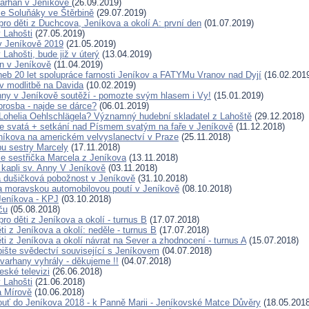
varhan v Jeníkově
(26.09.2019)
e Soluňáky ve Štěrbině
(29.07.2019)
pro děti z Duchcova, Jeníkova a okolí A: první den
(01.07.2019)
 Lahošti
(27.05.2019)
v Jeníkově 2019
(21.05.2019)
Lahošti, bude již v úterý
(13.04.2019)
n v Jeníkově
(11.04.2019)
neb 20 let spolupráce farnosti Jeníkov a FATYMu Vranov nad Dyjí
(16.02.201
 modlitbě na Davida
(10.02.2019)
nny v Jeníkově soutěží - pomozte svým hlasem i Vy!
(15.01.2019)
rosba - najde se dárce?
(06.01.2019)
Lohelia Oehlschlägela? Významný hudební skladatel z Lahoště
(29.12.2018)
 svatá + setkání nad Písmem svatým na faře v Jeníkově
(11.12.2018)
níkova na americkém velvyslanectví v Praze
(25.11.2018)
bu sestry Marcely
(17.11.2018)
e sestřička Marcela z Jeníkova
(13.11.2018)
 kapli sv. Anny V Jeníkově
(03.11.2018)
 dušičková pobožnost v Jeníkově
(31.10.2018)
a moravskou automobilovou poutí v Jeníkově
(08.10.2018)
 Jeníkova - KPJ
(03.10.2018)
ču
(05.08.2018)
pro děti z Jeníkova a okolí - turnus B
(17.07.2018)
ti z Jeníkova a okolí: neděle - turnus B
(17.07.2018)
ti z Jeníkova a okolí návrat na Sever a zhodnocení - turnus A
(15.07.2018)
pište svědectví související s Jeníkovem
(04.07.2018)
varhany vyhrály - děkujeme !!
(04.07.2018)
eské televizi
(26.06.2018)
 Lahošti
(21.06.2018)
a Mírově
(10.06.2018)
pouť do Jeníkova 2018 - k Panně Marii - Jeníkovské Matce Důvěry
(18.05.2018