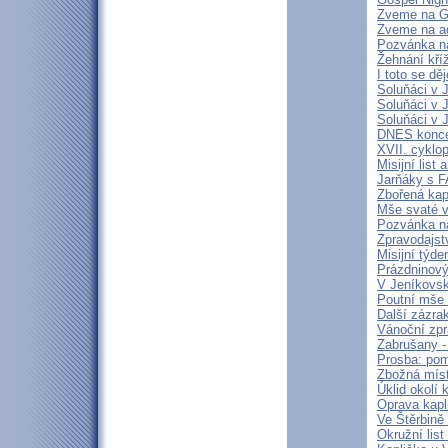
Zveme na Go
Zveme na ad
Pozvánka n
Žehnání kří
I toto se dě
Soluňáci v 
Soluňáci v 
Soluňáci v 
DNES konce
XVII. cyklo
Misijní list
Jarňáky s 
Zbořená kap
Mše svaté v
Pozvánka n
Zpravodajstv
Misijní týd
Prázdninový
V Jeníkovsk
Poutní mše 
Další zázra
Vánoční zpr
Zabrušany - 
Prosba: pom
Zbožná míst
Úklid okolí 
Oprava kapl
Ve Štěrbině 
Okružní lis