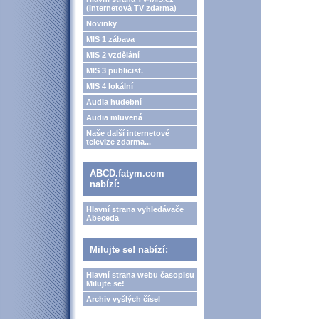
(internetová TV zdarma)
Novinky
MIS 1 zábava
MIS 2 vzdělání
MIS 3 publicist.
MIS 4 lokální
Audia hudební
Audia mluvená
Naše další internetové
televize zdarma...
ABCD.fatym.com
nabízí:
Hlavní strana vyhledávače
Abeceda
Milujte se! nabízí:
Hlavní strana webu časopisu
Milujte se!
Archiv vyšlých čísel