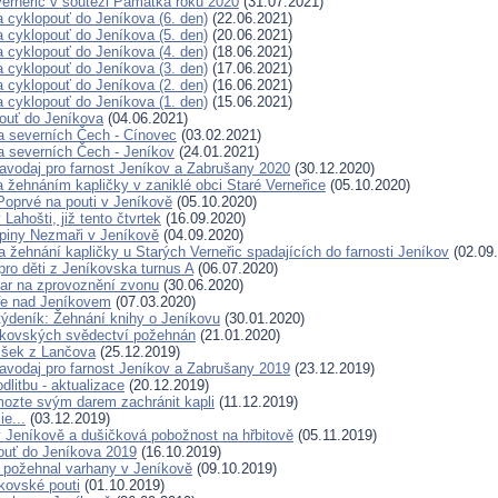
Verneřic v soutěži Památka roku 2020
(31.07.2021)
a cyklopouť do Jeníkova (6. den)
(22.06.2021)
a cyklopouť do Jeníkova (5. den)
(20.06.2021)
a cyklopouť do Jeníkova (4. den)
(18.06.2021)
a cyklopouť do Jeníkova (3. den)
(17.06.2021)
a cyklopouť do Jeníkova (2. den)
(16.06.2021)
a cyklopouť do Jeníkova (1. den)
(15.06.2021)
ouť do Jeníkova
(04.06.2021)
a severních Čech - Cínovec
(03.02.2021)
a severních Čech - Jeníkov
(24.01.2021)
avodaj pro farnost Jeníkov a Zabrušany 2020
(30.12.2020)
a žehnáním kapličky v zaniklé obci Staré Verneřice
(05.10.2020)
Poprvé na pouti v Jeníkově
(05.10.2020)
Lahošti, již tento čtvrtek
(16.09.2020)
piny Nezmaři v Jeníkově
(04.09.2020)
 žehnání kapličky u Starých Verneřic spadajících do farnosti Jeníkov
(02.09
pro děti z Jeníkovska turnus A
(06.07.2020)
ar na zprovoznění zvonu
(30.06.2020)
ře nad Jeníkovem
(07.03.2020)
ýdeník: Žehnání knihy o Jeníkovu
(30.01.2020)
íkovských svědectví požehnán
(21.01.2020)
išek z Lančova
(25.12.2019)
avodaj pro farnost Jeníkov a Zabrušany 2019
(23.12.2019)
litbu - aktualizace
(20.12.2019)
ozte svým darem zachránit kapli
(11.12.2019)
e...
(03.12.2019)
 Jeníkově a dušičková pobožnost na hřbitově
(05.11.2019)
ouť do Jeníkova 2019
(16.10.2019)
 požehnal varhany v Jeníkově
(09.10.2019)
íkovské pouti
(01.10.2019)