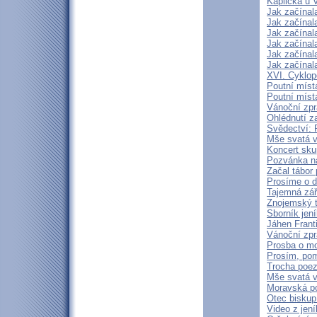
Kaplička u 
Jak začínal
Jak začínal
Jak začínal
Jak začínal
Jak začínal
Jak začínal
XVI. Cyklop
Poutní míst
Poutní míst
Vánoční zpr
Ohlédnutí z
Svědectví: 
Mše svatá v 
Koncert sku
Pozvánka na
Začal tábor 
Prosíme o d
Tajemná zá
Znojemský t
Sborník jen
Jáhen Frant
Vánoční zpr
Prosba o mod
Prosím, pom
Trocha poezi
Mše svatá v
Moravská p
Otec biskup
Video z jen