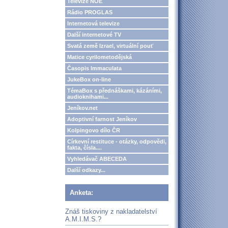
Televize NOE
Rádio PROGLAS
Internetová televize
Další internetové TV
Svatá země Izrael, virtuální pouť
Matice cyrilometodějská
Časopis Immaculata
JukeBox on-line
TémaBox s přednáškami, kázáními,
audioknihami...
Jeníkov.net
Adoptivní farnost Jeníkov
Kolpingovo dílo ČR
Církevní restituce - otázky, odpovědi,
fakta, čísla....
Vyhledávač ABECEDA
Další odkazy...
Anketa:
Znáš tiskoviny z nakladatelství
A.M.I.M.S.?