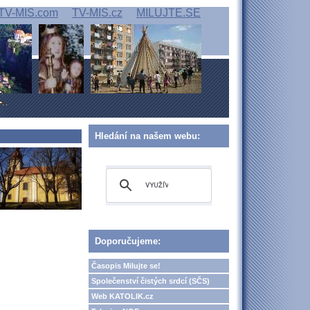
TV-MIS.com
TV-MIS.cz
MILUJTE.SE
Hledání na našem webu:
Doporučujeme:
Časopis Milujte se!
Společenství čistých srdcí (SČS)
Web KATOLIK.cz