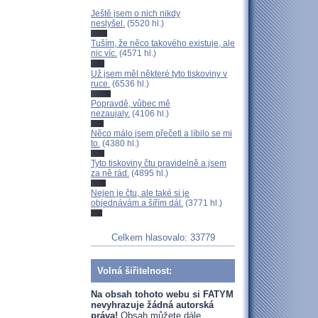
Ještě jsem o nich nikdy
neslyšel.
(5520 hl.)
Tuším, že něco takového existuje, ale
nic víc.
(4571 hl.)
Už jsem měl některé tyto tiskoviny v
ruce.
(6536 hl.)
Popravdě, vůbec mě
nezaujaly.
(4106 hl.)
Něco málo jsem přečetl a líbilo se mi
to.
(4380 hl.)
Tyto tiskoviny čtu pravidelně a jsem
za ně rád.
(4895 hl.)
Nejen je čtu, ale také si je
objednávám a šířím dál.
(3771 hl.)
Celkem hlasovalo: 33779
Volná šiřitelnost:
Na obsah tohoto webu si FATYM
nevyhrazuje žádná autorská
práva!
Obsah můžete dále