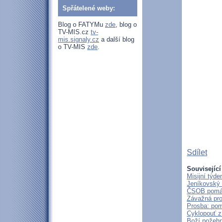
Spřátelené weby:
Blog o FATYMu
zde
, blog o
TV-MIS.cz
tv-
mis.signaly.cz
a další blog
o TV-MIS
zde
.
Sdílet
Související
Misijní týd
Jeníkovský 
ČSOB pomáhá
Závažná pro
Prosba: pom
Cyklopouť z
Boží požehn