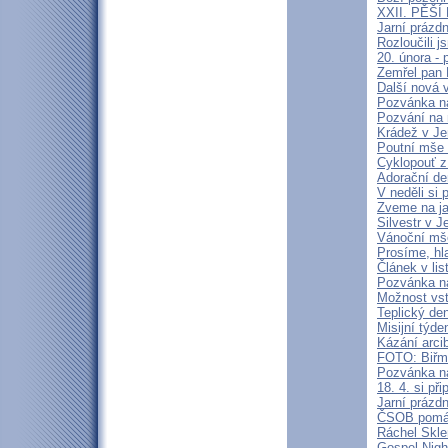
XXII. PĚŠ
Jarní prázd
Rozloučili 
20. února -
Zemřel pan 
Další nová 
Pozvánka n
Pozvání na
Krádež v Je
Poutní mše 
Cyklopouť z
Adorační de
V neděli si
Zveme na j
Silvestr v J
Vánoční mš
Prosíme, hl
Článek v lis
Pozvánka n
Možnost vst
Teplický de
Misijní týd
Kázání arci
FOTO: Biřm
Pozvánka na
18. 4. si p
Jarní prázd
ČSOB pomáh
Ráchel Skle
Gospel Nigh