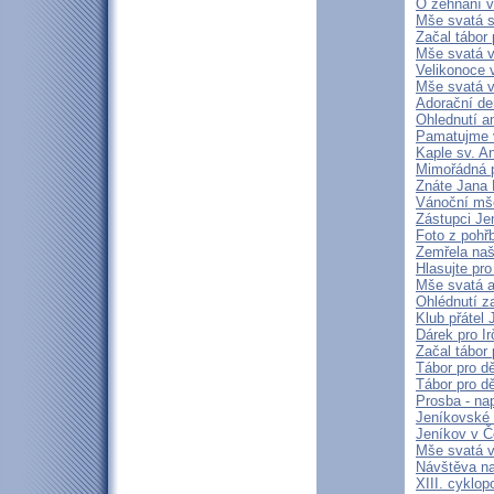
O žehnání 
Mše svatá s
Začal tábor 
Mše svatá v
Velikonoce 
Mše svatá v 
Adorační de
Ohlednutí a
Pamatujme v
Kaple sv. A
Mimořádná p
Znáte Jana 
Vánoční mše
Zástupci Je
Foto z pohř
Zemřela naš
Hlasujte pro
Mše svatá a
Ohlédnutí z
Klub přátel
Dárek pro Ir
Začal tábor 
Tábor pro dě
Tábor pro dě
Prosba - na
Jeníkovské 
Jeníkov v Č
Mše svatá v
Návštěva n
XIII. cyklo