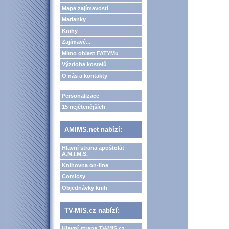
Mapa zajímavostí
Marianky
Knihy
Zajímavé...
Mimo oblast FATYMu
Výzdoba kostelů
O nás a kontakty
Personalizace
15 nejčtenějších
AMIMS.net nabízí:
Hlavní strana apoštolát
A.M.I.M.S.
Knihovna on-line
Comicsy
Objednávky knih
TV-MIS.cz nabízí:
Hlavní strana TV-MIS.cz