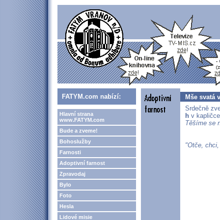
FATYM.com nabízí:
Mše svatá v
Srdečně zve
Hlavní strana
h
v kapličc
www.FATYM.com
Těšíme se n
Bude a zveme!
Bohoslužby
"Otče, chci,
Farnosti
Adoptivní farnost
Zpravodaj
Bylo
Foto
Hesla
Lidové misie