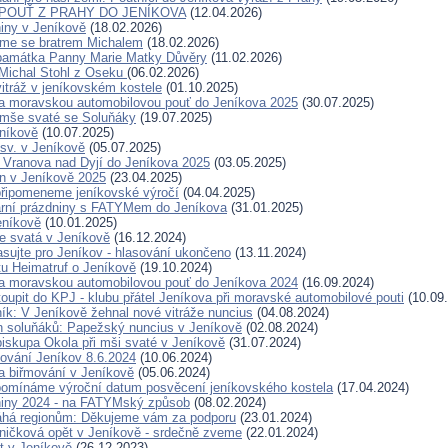
Í POUŤ Z PRAHY DO JENÍKOVA
(12.04.2026)
niny v Jeníkově
(18.02.2026)
jsme se bratrem Michalem
(18.02.2026)
 památka Panny Marie Matky Důvěry
(11.02.2026)
Michal Stohl z Oseku
(06.02.2026)
vitráž v jeníkovském kostele
(01.10.2025)
a moravskou automobilovou pouť do Jeníkova 2025
(30.07.2025)
 mše svaté se Soluňáky
(19.07.2025)
níkově
(10.07.2025)
sv. v Jeníkově
(05.07.2025)
 Vranova nad Dyjí do Jeníkova 2025
(03.05.2025)
n v Jeníkově 2025
(23.04.2025)
 připomeneme jeníkovské výročí
(04.04.2025)
arní prázdniny s FATYMem do Jeníkova
(31.01.2025)
eníkově
(10.01.2025)
e svatá v Jeníkově
(16.12.2024)
asujte pro Jeníkov - hlasování ukončeno
(13.11.2024)
tu Heimatruf o Jeníkově
(19.10.2024)
a moravskou automobilovou pouť do Jeníkova 2024
(16.09.2024)
oupit do KPJ - klubu přátel Jeníkova při moravské automobilové pouti
(10.09
ník: V Jeníkově žehnal nové vitráže nuncius
(04.08.2024)
en soluňáků: Papežský nuncius v Jeníkově
(02.08.2024)
biskupa Okola při mši svaté v Jeníkově
(31.07.2024)
ování Jeníkov 8.6.2024
(10.06.2024)
 biřmování v Jeníkově
(05.06.2024)
řipomínáme výroční datum posvěcení jeníkovského kostela
(17.04.2024)
niny 2024 - na FATYMský způsob
(08.02.2024)
á regionům: Děkujeme vám za podporu
(23.01.2024)
ničková opět v Jeníkově - srdečně zveme
(22.01.2024)
t v Jeníkově
(26.12.2023)