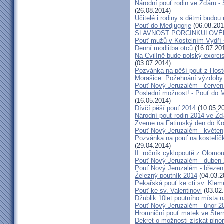
Národní pouť rodin ve Žďáru -
(26.08.2014)
Učitelé i rodiny s dětmi budo
Pouť do Medjugorje
(06.08.201
SLAVNOST PORCINKULOVÉ
Pouť mužů v Kostelním Vydří 
Denní modlitba otců
(16.07.20
Na Cvilíně bude polský exorci
(03.07.2014)
Pozvánka na pěší pouť z Hos
Morašice: Požehnání výzdoby
Pouť Nový Jeruzalém - červen
Poslední možnost! - Pouť do M
(16.05.2014)
Dívčí pěší pouť 2014
(10.05.2
Národní pouť rodin 2014 ve Ž
Zveme na Fatimský den do Koc
Pouť Nový Jeruzalém - květen
Pozvánka na pouť na kostelíč
(29.04.2014)
II. ročník cyklopoutě z Olomo
Pouť Nový Jeruzalém - duben
Pouť Nový Jeruzalém - březen
Železný poutník 2014
(04.03.2
Pekařská pouť ke cti sv. Kle
Pouť ke sv. Valentinovi
(03.02
Džublik:10let poutního místa n
Pouť Nový Jeruzalém - únor 2
Hromniční pouť matek ve Šter
Dekret o možnosti získat plno