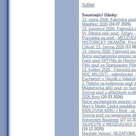
Sdílet
Související články:
13. srpna 2026: Fatimská pou
Mladifest 2026
(24.07.2026)
13. července 2026: Fatimská 
VI. Dětská pěší pouť: Štítary 
Pozvánka na pouť - MEDŽUGOR
HISTORICKÝ OKAMŽIK: První c
Církve! 13. června 2026
(12.06
13. června 2026: Fatimská po
Noční eucharistické procesí n
Farní pouť FATYMu do Hostim
Pěší pouť se Stanislavem Při
13. květen 2026 - Fatimská p
NOC MILOSTÍ - odprošování, v
Eucharistií v Újezdě u Valašs
Z Třebíče na květnovou pouť 
Mládežnická pěší pouť ze Šu
Smírná pouť u příležitosti svá
2026 Brno
(20.03.2026)
Noční eucharistické procesí n
Mary’s Meals Česká republika
KRÁLOVNA MÍRU v Brně - už 
Smírná pouť za nenarozené dě
Antonínem Baslerem
(27.12.2
SILVESTR V MEDŽUGORJI 28. 1
(19.12.2025)
Manželé Veisovi: NEZAPO