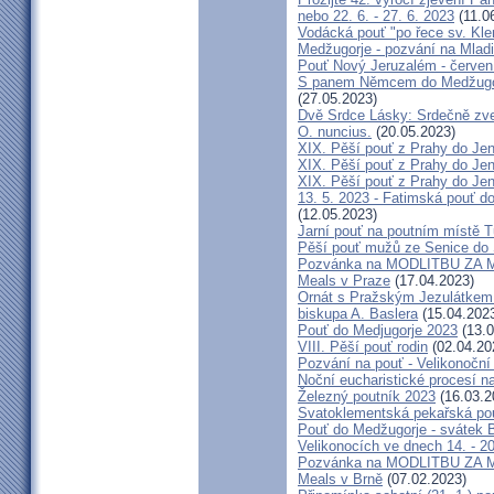
nebo 22. 6. - 27. 6. 2023
(11.0
Vodácká pouť "po řece sv. Kl
Medžugorje - pozvání na Mladi
Pouť Nový Jeruzalém - červen
S panem Němcem do Medžugorj
(27.05.2023)
Dvě Srdce Lásky: Srdečně zve
O. nuncius.
(20.05.2023)
XIX. Pěší pouť z Prahy do Jen
XIX. Pěší pouť z Prahy do Jen
XIX. Pěší pouť z Prahy do Jen
13. 5. 2023 - Fatimská pouť do
(12.05.2023)
Jarní pouť na poutním místě 
Pěší pouť mužů ze Senice do 
Pozvánka na MODLITBU ZA MÍ
Meals v Praze
(17.04.2023)
Ornát s Pražským Jezulátkem 
biskupa A. Baslera
(15.04.202
Pouť do Medjugorje 2023
(13.0
VIII. Pěší pouť rodin
(02.04.20
Pozvání na pouť - Velikonoční 
Noční eucharistické procesí n
Železný poutník 2023
(16.03.2
Svatoklementská pekařská po
Pouť do Medžugorje - svátek Bo
Velikonocích ve dnech 14. - 20
Pozvánka na MODLITBU ZA MÍ
Meals v Brně
(07.02.2023)