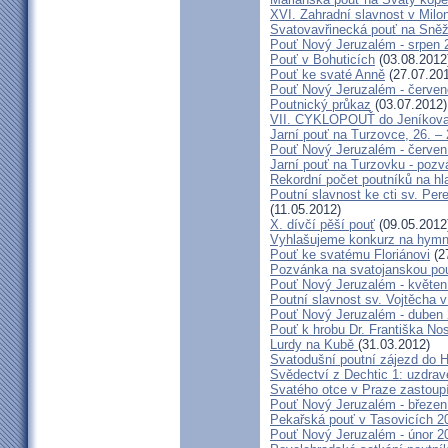
XVI. Zahradní slavnost v Milo
Svatovavřinecká pouť na Sně
Pouť Nový Jeruzalém - srpen 
Pouť v Bohuticích
(03.08.2012
Pouť ke svaté Anně
(27.07.20
Pouť Nový Jeruzalém - červe
Poutnický průkaz
(03.07.2012)
VII. CYKLOPOUŤ do Jeníkov
Jarní pouť na Turzovce, 26. –
Pouť Nový Jeruzalém - červen
Jarní pouť na Turzovku - poz
Rekordní počet poutníků na hl
Poutní slavnost ke cti sv. Pe
(11.05.2012)
X. dívčí pěší pouť
(09.05.2012
Vyhlašujeme konkurz na hymn
Pouť ke svatému Floriánovi
(2
Pozvánka na svatojanskou pou
Pouť Nový Jeruzalém - květen
Poutní slavnost sv. Vojtěcha 
Pouť Nový Jeruzalém - duben
Pouť k hrobu Dr. Františka No
Lurdy na Kubě
(31.03.2012)
Svatodušní poutní zájezd do 
Svědectví z Dechtic 1: uzdrave
Svatého otce v Praze zastoup
Pouť Nový Jeruzalém - březen
Pekařská pouť v Tasovicích 2
Pouť Nový Jeruzalém - únor 2