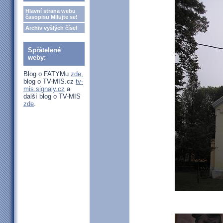
Hlavní strana webu
časopisu Milujte se!
Archiv vyšlých čísel
Spřátelené
weby:
Blog o FATYMu
zde
,
blog o TV-MIS.cz
tv-
mis.signaly.cz
a
další blog o TV-MIS
zde
.