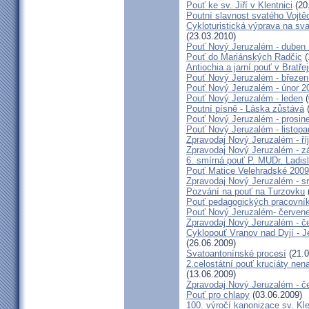
Pouť ke sv. Jiří v Klentnici
(20
Poutní slavnost svatého Vojtě
Cykloturistická výprava na sv
(23.03.2010)
Pouť Nový Jeruzalém - duben
Pouť do Mariánských Radčic
(
Antiochia a jarní pouť v Bratře
Pouť Nový Jeruzalém - březen
Pouť Nový Jeruzalém - únor 2
Pouť Nový Jeruzalém - leden
(
Poutní písně - Láska zůstává
(
Pouť Nový Jeruzalém - prosin
Pouť Nový Jeruzalém - listop
Zpravodaj Nový Jeruzalém - ří
Zpravodaj Nový Jeruzalém - zá
6. smírná pouť P. MUDr. Ladis
Pouť Matice Velehradské 2009
Zpravodaj Nový Jeruzalém - s
Pozvání na pouť na Turzovku
Pouť pedagogických pracovník
Pouť Nový Jeruzalém- červen
Zpravodaj Nový Jeruzalém - č
Cyklopouť Vranov nad Dyjí - Je
(26.06.2009)
Svatoantonínské procesí
(21.0
2.celostátní pouť kruciáty n
(13.06.2009)
Zpravodaj Nový Jeruzalém - č
Pouť pro chlapy
(03.06.2009)
100. výročí kanonizace sv. K