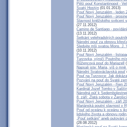
Pěší pouť Konstantinopol - Ve
Svatý Hostýn
(01.01.2013)
Pouť Nový Jeruzalém - leden 
Pouť Nový Jeruzalém - prosin
Slavnost kněžského svěcení v 
(27.11.2012)
Camino de Santiago - povídání
(13.11.2012)
Setkání velehradských poutní
Národní pouť za obnovu křesť
Sledujte mši svatou Mons. J. 
(10.11.2012)
Pouť Nový Jeruzalém - listop
Turzovka, výročí Poutního mí
Růžencová pouť do Mariazell
(
Napsali jste: Maria, víš o mn
Národní Svatováclavská pouť
Pouť na Turzovce: Jak dokázat
Pozvání na pouť do Svaté ze
Pouť Nový Jeruzalém - říjen 2
Kardinál Jozef Tomko v Šaští
Národná púť k Sedembolestne
8. září: Zlatá sobota v Žarošic
Pouť Nový Jeruzalém - září 2
Mariánská poutní slavnost v 
Pouť od oceánu k oceánu s i
lidského života a obnovu rodin
„Pouť setkání“ aneb putování 
(28.08.2012)
Mariánská pouť na Svatý kope