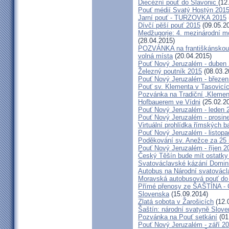
Diecézní pouť do Slavonic
(12
Pouť médií Svatý Hostýn 201
Jarní pouť - TURZOVKA 2015
Dívčí pěší pouť 2015
(09.05.2
Medžugorje: 4. mezinárodní mod
(28.04.2015)
POZVÁNKA na františkánskou po
volná místa
(20.04.2015)
Pouť Nový Jeruzalém - duben
Železný poutník 2015
(08.03.2
Pouť Nový Jeruzalém - březen
Pouť sv. Klementa v Tasovicí
Pozvánka na Tradiční „Kleme
Hofbauerem ve Vídni
(25.02.2
Pouť Nový Jeruzalém - leden 
Pouť Nový Jeruzalém - prosin
Virtuální prohlídka římských ba
Pouť Nový Jeruzalém - listop
Poděkování sv. Anežce za 25
Pouť Nový Jeruzalém - říjen 2
Český Těšín bude mít ostatky
Svatováclavské kázání Domini
Autobus na Národní svatovácl
Moravská autobusová pouť do
Přímé přenosy ze ŠAŠTÍNA - C
Slovenska
(15.09.2014)
Zlatá sobota v Žarošicích
(12.
Šaštín: národní svatyně Slov
Pozvánka na Pouť setkání
(01
Pouť Nový Jeruzalém - září 2