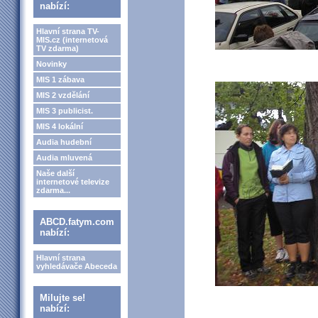
nabízí:
Hlavní strana TV-
MIS.cz (internetová
TV zdarma)
Novinky
MIS 1 zábava
MIS 2 vzdělání
MIS 3 publicist.
MIS 4 lokální
Audia hudební
Audia mluvená
Naše další
internetové televize
zdarma...
ABCD.fatym.com
nabízí:
Hlavní strana
vyhledávače Abeceda
Milujte se!
nabízí: