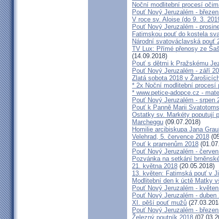
Noční modlitební procesí očim
Pouť Nový Jeruzalém - březen
V roce sv. Aloise (do 9. 3. 201
Pouť Nový Jeruzalém - prosin
Fatimskou pouť do kostela sva
Národní svatováclavská pouť 
TV Lux: Přímé přenosy ze Šaš
(14.09.2018)
Pouť s dětmi k Pražskému Jez
Pouť Nový Jeruzalém - září 2
Zlatá sobota 2018 v Žarošicích 
* 2x Noční modlitební procesí p
* www.petice-adopce.cz - mater
Pouť Nový Jeruzalém - srpen 
Pouť k Panně Marii Svatotoms
Ostatky sv. Markéty poputují
Marcheggu
(09.07.2018)
Homilie arcibiskupa Jana Grau
Velehrad, 5. července 2018
(05
Pouť k pramenům 2018
(01.07
Pouť Nový Jeruzalém - červen
Pozvánka na setkání brněnské
21. května 2018
(20.05.2018)
13. květen: Fatimská pouť v Ji
Modlitební den k úctě Matky v
Pouť Nový Jeruzalém - květen
Pouť Nový Jeruzalém - duben
XI. pěší pouť mužů
(27.03.201
Pouť Nový Jeruzalém - březen
Železný poutník 2018
(07.03.2