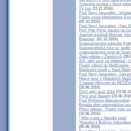
Trnavská novéna v Roce milosr
TV Lux
(11.11.2016)
Pouť Nový Jeruzalém - listop
Poutní cesta křesťanskou Evro
(03.10.2016)
Pouť Nový Jeruzalém - říjen 2
Prof. Petr Piťha: kázání na s
Joachim kardinál Meisner: káz
Boleslavi,
(01.10.2016)
Svatováclavské putování Praho
Staroslověnská mše sv. podle t
svatováclavské pouti do Staré
Zlatá sobota v Žarošicích
(30.
XVI. pěší pouť na Velehrad - č
Poutní zájezd do Medžugorje -
Mariánské poutě u Staré Matk
Pouť Nový Jeruzalém - červe
Hlavní pouť v Hlubokých Maš
S panem Němcem do MEDŽUG
(26.06.2016)
Dívčí pěší pouť 2016
(23.06.2
První pouť (báseň)
(20.06.2016
Pouť Rytířstva Neposkvrněné
Brigáda před velehradskou pou
Přímý přenos - Poutní mše sva
(10.06.2016)
* Mše svatá z Národní pouti
*Korunka k Božímu milosrdenst
(05.06.2016)