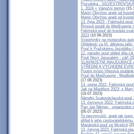
Pozvánka - SILVESTROVSKÁ
1. 2024 + Vánoční termín
(15.
Mariin Obyčtov aneb od kostel
Mariin Obyčtov aneb od kostel
13. října 2023 - Fatimská pouť 
Říjnové poutě do Medžugorje 
Fatimská pouť do kostela svaté
2023
(10.09.2023)
Vzpomínky na moravskou auto
Ohlédnutí za III. dětskou pěší 
Pouť k Pražskému Jezulátku (
12. národní pouť přátel díla Li
Pouť Nový Jeruzalém - září 2
SLAVNOSTNÍ INAUGURACE 
STŘEDNÍ A VÝCHODNÍ EVR
Poutní místo Vřesová studánk
Pouť do Medžugorje - Modliteb
(17.08.2023)
13. srpna 2022: Fatimská pouť 
Jak na Mladifest 2023: s Ma
(19.07.2023)
Národní Svatováclavská pouť
13. července 2022: Fatimská po
Pan Jan Němec - organizátor po
(05.07.2023)
To nevymyslíš, aneb jak jsem 
přišel k jeho cestovatelskému
Mariánská pouť ve Mcelích
(29
13. června 2023: Fatimská pouť
Prožijte 42. výročí zjevení Pa