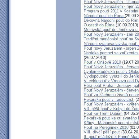
Pouť Nový Jeruzalém - listop
Pouť Nový Jeruzalém - říjen 2
Program poutí 2011 v Kosteln
Národní pouť do Říma
(29.09.
Děkovná Národní pouť do Řím
O cestě do Říma
(10.09.2010)
Moravská pouť do Jeníkova u
Pouť Nový Jeruzalém - září 2
Tradiční mariánská pouť na S
Národní svatováclavská pouť 
Pouť nový Jeruzalém - srpen 
Nabídka pomoci se zařízením pě
(26.07.2010)
Pouť v Onšově 2010
(19.07.20
Pouť Nový Jeruzalém - červe
Cyrilometodějská pouť v Olek
Cyklopoutníci vyrazili do Jení
V. cyklopouť z Vranova nad D
Pěší pouť Praha - Jeníkov; pá
Pouť Nový Jeruzalém - červen
Pouť za záchranu životů nena
Pekařská pouť v Tasovicích
(2
Pouť Nový Jeruzalém - květen
VII. pěší pouť z Kobylí do Žar
Pouť ke Třem Dubům
(04.05.2
Pekařská pouť ke cti svatého
Křtiny - Mariánské poutní míst
Pouť na Peregrinek 2010
(01.0
VIII. dívčí pěší pouť
(30.04.20
II. pouť mládeže k Panně Mari