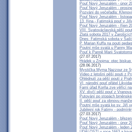
Pouť Nový Jeruzalém - únor 2
Pouť Nový Jeruzalém - prosin
Pozvání do večeřadla: Křenovi
Pouť Nový Jeruzalém - listop
13. října - Fatimská pouť v Jiři
Pouť Nový Jeruzalém - říjen 2
VIII. Svatováclavská pěší pou
Zlatá sobota 2017 v Žarošicích 
Dnes: Fatimská sobota v Šašt
P. Marian Kuffa na pouti ped
Poutní mše svatá u Panny Mar
Pouť k Panně Marii Svatotoms
(27.07.2017)
Hrádek u Znojma: otec biskup
(28.06.2017)
Mystička Myrna Nazzour ze S
Video z letošní pěší pouti z P
Ohlédnutí za pěší poutí z Pra
VI. národní pouť přátel Likvida
Farní úřad Korňa zve věřící n
XV. dívčí pěší pouť z Vranova
Putování po stopách brněnské
II. pěší pouť za obnovu manžel
Poutní mše svatá ke sv. Jiří v
Jubilejní rok Fatimy - podmín
(27.03.2017)
Pouť Nový Jeruzalém - březen
Pouť Nový Jeruzalém - únor 2
Pouť Nový Jeruzalém - leden 
UDÁLOSTI v roce 1663 a krva