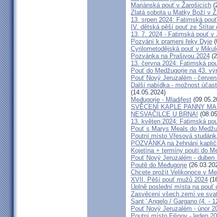
Mariánská pouť v Žarošicích
(
Zlatá sobota u Matky Boží v Ž
13. srpen 2024: Fatimská pouť 
IV. dětská pěší pouť ze Štítar
13. 7. 2024 - Fatimská pouť v J
Pozvání k prameni řeky Dyje
(
Cyrilometodějská pouť v Mikul
Pozvánka na Prašivou 2024
(2
13. června 2024: Fatimská pouť
Pouť do Medžugorje na 43. výro
Pouť Nový Jeruzalém - červen
Další nabídka - možnost účast
(14.05.2024)
Međugorje - Mladifest
(09.05.2
SVĚCENÍ KAPLE PANNY MAR
NESVAČILCE U BRNA!
(08.05
13. květen 2024: Fatimská pouť
Pouť s Marys Meals do Medžug
Poutní místo Vřesová studánk
POZVÁNKA na žehnání kapličk
Kojetína + termíny poutí do M
Pouť Nový Jeruzalém - duben
Poutě do Međugorje
(26.03.20
Chcete prožít Velikonoce v M
XVII. Pěší pouť mužů 2024
(16
Úplně poslední místa na po
Zasvěcení všech zemí ve svat
Sant ' Angelo / Gargano (4. - 1
Pouť Nový Jeruzalém - únor 2
Poutní místo Filipov - leden 2