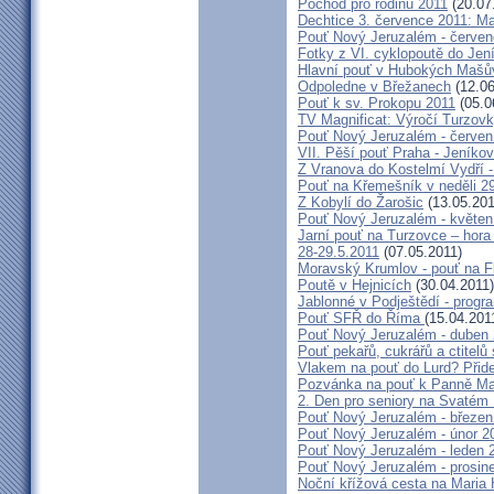
Pochod pro rodinu 2011
(20.07
Dechtice 3. července 2011: Ma
Pouť Nový Jeruzalém - červen
Fotky z VI. cyklopoutě do Jen
Hlavní pouť v Hubokých Mašův
Odpoledne v Břežanech
(12.06
Pouť k sv. Prokopu 2011
(05.0
TV Magnificat: Výročí Turzov
Pouť Nový Jeruzalém - červen
VII. Pěší pouť Praha - Jeníkov 
Z Vranova do Kostelmí Vydří -
Pouť na Křemešník v neděli 2
Z Kobylí do Žarošic
(13.05.201
Pouť Nový Jeruzalém - květen
Jarní pouť na Turzovce – hora
28-29.5.2011
(07.05.2011)
Moravský Krumlov - pouť na F
Poutě v Hejnicích
(30.04.2011)
Jablonné v Podještědí - progr
Pouť SFŘ do Říma
(15.04.201
Pouť Nový Jeruzalém - duben
Pouť pekařů, cukrářů a ctitel
Vlakem na pouť do Lurd? Přide
Pozvánka na pouť k Panně Mar
2. Den pro seniory na Svaté
Pouť Nový Jeruzalém - březen
Pouť Nový Jeruzalém - únor 2
Pouť Nový Jeruzalém - leden 
Pouť Nový Jeruzalém - prosin
Noční křížová cesta na Maria 