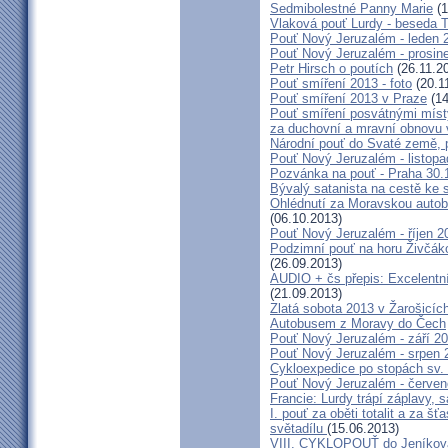
Sedmibolestné Panny Marie
(1
Vlaková pouť Lurdy - beseda 
Pouť Nový Jeruzalém - leden 
Pouť Nový Jeruzalém - prosin
Petr Hirsch o poutích
(26.11.2
Pouť smíření 2013 - foto
(20.1
Pouť smíření 2013 v Praze
(14
Pouť smíření posvátnými míst
za duchovní a mravní obnovu 
Národní pouť do Svaté země, p
Pouť Nový Jeruzalém - listop
Pozvánka na pouť - Praha 30.
Bývalý satanista na cestě ke 
Ohlédnutí za Moravskou autobu
(06.10.2013)
Pouť Nový Jeruzalém - říjen 2
Podzimní pouť na horu Živčáko
(26.09.2013)
AUDIO + čs přepis: Excelentní
(21.09.2013)
Zlatá sobota 2013 v Žarošicíc
Autobusem z Moravy do Čech
Pouť Nový Jeruzalém - září 2
Pouť Nový Jeruzalém - srpen 
Cykloexpedice po stopách sv. 
Pouť Nový Jeruzalém - červe
Francie: Lurdy trápí záplavy,
I. pouť za oběti totalit a za 
světadílu
(15.06.2013)
VIII. CYKLOPOUŤ do Jeníkov