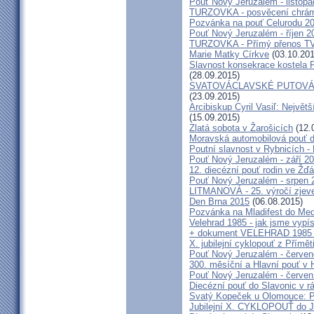
Pouť Nový Jeruzalém - listop
TURZOVKA - posvěcení chrám
Pozvánka na pouť Celurodu 2
Pouť Nový Jeruzalém - říjen 2
TURZOVKA - Přímý přenos TV
Marie Matky Církve
(03.10.201
Slavnost konsekrace kostela 
(28.09.2015)
SVATOVÁCLAVSKÉ PUTOVÁN
(23.09.2015)
Arcibiskup Cyril Vasiľ: Největš
(15.09.2015)
Zlatá sobota v Žarošicích
(12.
Moravská automobilová pouť 
Poutní slavnost v Rybnicích -
Pouť Nový Jeruzalém - září 2
12. diecézní pouť rodin ve Ž
Pouť Nový Jeruzalém - srpen 
LITMANOVÁ - 25. výročí zjeve
Den Brna 2015
(06.08.2015)
Pozvánka na Mladifest do Medž
Velehrad 1985 - jak jsme vypís
+ dokument VELEHRAD 1985 (P
X. jubilejní cyklopouť z Přímě
Pouť Nový Jeruzalém - červe
300. měsíční a Hlavní pouť 
Pouť Nový Jeruzalém - červen
Diecézní pouť do Slavonic v 
Svatý Kopeček u Olomouce: P
Jubilejní X. CYKLOPOUŤ do J