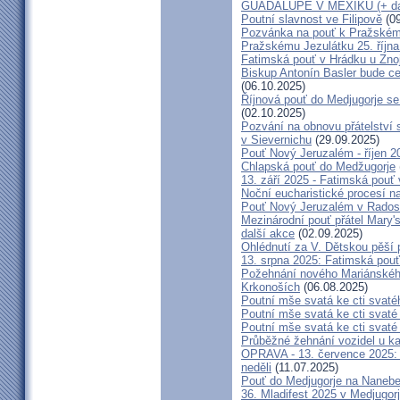
GUADALUPE V MEXIKU (+ dal
Poutní slavnost ve Filipově
(09
Pozvánka na pouť k Pražském
Pražskému Jezulátku 25. říjn
Fatimská pouť v Hrádku u Znoj
Biskup Antonín Basler bude ce
(06.10.2025)
Říjnová pouť do Medjugorje se
(02.10.2025)
Pozvání na obnovu přátelství 
v Sievernichu
(29.09.2025)
Pouť Nový Jeruzalém - říjen 2
Chlapská pouť do Medžugorje
13. září 2025 - Fatimská pouť
Noční eucharistické procesí n
Pouť Nový Jeruzalém v Radost
Mezinárodní pouť přátel Mary'
další akce
(02.09.2025)
Ohlédnutí za V. Dětskou pěší 
13. srpna 2025: Fatimská pou
Požehnání nového Mariánského 
Krkonoších
(06.08.2025)
Poutní mše svatá ke cti svaté
Poutní mše svatá ke cti svat
Poutní mše svatá ke cti svat
Průběžné žehnání vozidel u ka
OPRAVA - 13. července 2025: 
neděli
(11.07.2025)
Pouť do Medjugorje na Nanebe
36. Mladifest 2025 v Medjugorj