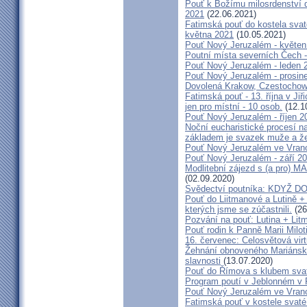
Pouť k Božímu milosrdenství do
2021
(22.06.2021)
Fatimská pouť do kostela svaté
května 2021
(10.05.2021)
Pouť Nový Jeruzalém - květen
Poutní místa severních Čech -
Pouť Nový Jeruzalém - leden 
Pouť Nový Jeruzalém - prosin
Dovolená Krakow, Czestochow
Fatimská pouť - 13. října v Ji
jen pro místní - 10 osob.
(12.1
Pouť Nový Jeruzalém - říjen 2
Noční eucharistické procesí n
základem je svazek muže a ž
Pouť Nový Jeruzalém ve Vran
Pouť Nový Jeruzalém - září 2
Modlitební zájezd s (a pro
(02.09.2020)
Svědectví poutníka: KDYŽ 
Pouť do Liitmanové a Lutině + 
kterých jsme se zúčastnili.
(26
Pozvání na pouť: Lutina + Lit
Pouť rodin k Panně Marii Milot
16. červenec: Celosvětová virt
Žehnání obnoveného Mariánské
slavnosti
(13.07.2020)
Pouť do Římova s klubem sva
Program poutí v Jeblonném v 
Pouť Nový Jeruzalém ve Vran
Fatimská pouť v kostele svaté 