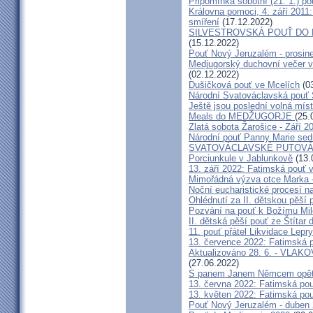
Připomínka sobotní (21. 1.) po
Královna pomoci, 4. září 2011:
smíření
(17.12.2022)
SILVESTROVSKÁ POUŤ DO ME
(15.12.2022)
Pouť Nový Jeruzalém - prosin
Medjugorský duchovní večer v 
(02.12.2022)
Dušičková pouť ve Mcelích
(03
Národní Svatováclavská pouť 
Ještě jsou poslední volná míst
Meals do MEDŽUGORJE
(25.
Zlatá sobota Žarošice - Září 2
Národní pouť Panny Marie sed
SVATOVÁCLAVSKÉ PUTOVÁN
Porciunkule v Jablunkově
(13.
13. září 2022: Fatimská pouť v 
Mimořádná výzva otce Marka - 
Noční eucharistické procesí n
Ohlédnutí za II. dětskou pěší 
Pozvání na pouť k Božímu Mil
II. dětská pěší pouť ze Štítar
11. pouť přátel Likvidace Lepry
13. července 2022: Fatimská po
Aktualizováno 28. 6. - VL
(27.06.2022)
S panem Janem Němcem opět 
13. června 2022: Fatimská pouť
13. květen 2022: Fatimská pouť
Pouť Nový Jeruzalém - duben