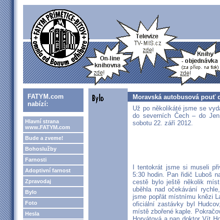
FATYM.com
Moravská autobusová pouť d
nabízí:
Už po několikáté jsme se vyda
do severních Čech – do Jen
Hlavní strana
sobotu 22. září 2012.
www.FATYM.com
Bude a zveme!
Bohoslužby
Farnosti
I tentokrát jsme si museli př
Adoptivní farnost
5:30 hodin. Pan řidič Luboš 
Zpravodaj
cestě bylo ještě několik míst
uběhla nad očekávání rychle,
Bylo
jsme popřát místnímu knězi L
Foto
oficiální zastávky byl Hudcov
místě zbořené kaple. Pokračova
Hesla
Horvátová a pan doktor Vít H