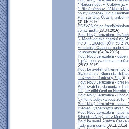
Pouť Nový Jeruzalém - červen
* Národní pouť v Krakově již v
* Přímé přenosy TV Noe a Rad
Svatý Kopeček: Pouť Modliteb
Pán zázraků: Úžasný příběh n
(01.05.2016)
POZVÁNKA na františkánskou po
volná místa
(28.04.2016)
Pouť Nový Jeruzalém - květen
6. Medžugorské setkání na Sl
POUŤ LÉKÁRNÍKŮ PRO ŽIVO
Arcibiskup Graubner bude v rod
nenarozené
(04.04.2016)
Pouť Nový Jeruzalém - duben
I. pěší pouť za obnovu manžels
(28.03.2016)
Pouť ke svatému Klementovi v
Slavnosti sv. Klementa Hofbau
služebnice císařovny Zity
(01.
Pouť Nový Jeruzalém - březen
Pouť svatého Klementa v Taso
Již jste přihlášeni na Národní
Pouť Nový Jeruzalém - únor 2
Cyrilometodějská pouť 2016 -
Pouť Nový Jeruzalém - leden 
Přehled významných akcí v r
Pouť Nový Jeruzalém - prosin
Silvestr a Nový rok v Medžugo
Pouť ke svaté Anežce České 
Tady jsem doma
(09.11.2015)