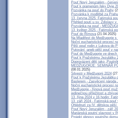
Pouť Nový Jeruzalém - červe
Pouť k pramenům řeky Dyje 2
Pozvánka na pouť do Prahy
(2
Pozvánka k modlitbě za Prahu
13. června 2025: Fatimská po
Přehled poutí u sv. Zdislavy v
Pozvánka na pouť - MEDŽUGOR
13. květen 2025 - Fatimská p
Pouť do Římova
(21.04.2025)
Na Mladifest do Medžugorje s
Noční eucharistické procesí n
Pěší pouť rodin z Lukova do P
Putování -aneb pěší pouť v na
Pouť do Medžugorje ve dnech 2
Pouť k Pražskému Jezulátku 
Doprovázení dětí jako „Poutní
MEDŽUGORJE: SEMINÁŘ PŮST
(08.01.2025)
Silvestr v Medžugorji 2024
(27
Pouť k Pražskému Jezulátku d
Baslerem - Zasvěcení národa 
Noční eucharistické procesí n
Medžugorje - říjnová pouť mu
jedinečnou příležitost a zbývaj
13. října 2024 v 16 hodin: Fa
13. září 2024 - Fatimská pouť
Ohlédnutí za IV. dětskou pěší
Pouť Nový Jeruzalém - září 2
Mariánská poutní slavnost v R
Projekt obnovy poutního domu