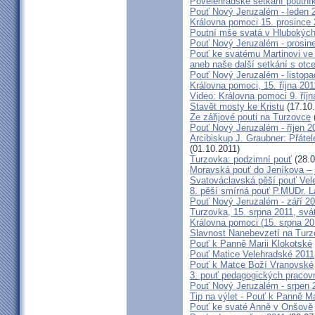
Povelehradské setkání poutní
Pouť Nový Jeruzalém - leden 
Královna pomoci 15. prosince 
Poutní mše svatá v Hlubokýc
Pouť Nový Jeruzalém - prosin
Pouť ke svatému Martinovi ve 
aneb naše další setkání s ot
Pouť Nový Jeruzalém - listopa
Královna pomoci, 15. října 20
Video: Královna pomoci 9. říjn
Stavět mosty ke Kristu
(17.10.
Ze zářijové pouti na Turzovce
Pouť Nový Jeruzalém - říjen 2
Arcibiskup J. Graubner: Přáte
(01.10.2011)
Turzovka: podzimní pouť
(28.0
Moravská pouť do Jeníkova – j
Svatováclavská pěší pouť Vel
8. pěší smírná pouť P.MUDr. 
Pouť Nový Jeruzalém - září 2
Turzovka, 15. srpna 2011, sv
Královna pomoci (15. srpna 2
Slavnost Nanebevzetí na Tur
Pouť k Panně Marii Klokotské
Pouť Matice Velehradské 2011
Pouť k Matce Boží Vranovské
3. pouť pedagogických praco
Pouť Nový Jeruzalém - srpen 
Tip na výlet - Pouť k Panně M
Pouť ke svaté Anně v Onšově