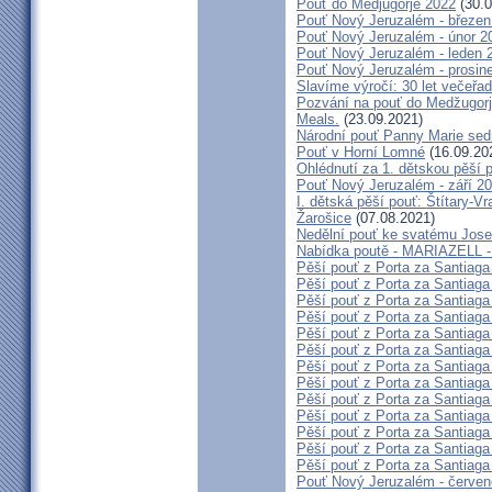
Pouť do Medjugorje 2022
(30.0
Pouť Nový Jeruzalém - březen
Pouť Nový Jeruzalém - únor 2
Pouť Nový Jeruzalém - leden 
Pouť Nový Jeruzalém - prosin
Slavíme výročí: 30 let večeřad
Pozvání na pouť do Medžugorje
Meals.
(23.09.2021)
Národní pouť Panny Marie sed
Pouť v Horní Lomné
(16.09.20
Ohlédnutí za 1. dětskou pěší p
Pouť Nový Jeruzalém - září 2
I. dětská pěší pouť: Štítary-V
Žarošice
(07.08.2021)
Nedělní pouť ke svatému Jose
Nabídka poutě - MARIAZELL -
Pěší pouť z Porta za Santiaga
Pěší pouť z Porta za Santiaga
Pěší pouť z Porta za Santiaga
Pěší pouť z Porta za Santiaga
Pěší pouť z Porta za Santiaga
Pěší pouť z Porta za Santiaga
Pěší pouť z Porta za Santiaga
Pěší pouť z Porta za Santiaga
Pěší pouť z Porta za Santiaga
Pěší pouť z Porta za Santiaga
Pěší pouť z Porta za Santiaga
Pěší pouť z Porta za Santiaga
Pěší pouť z Porta za Santiaga
Pouť Nový Jeruzalém - červe