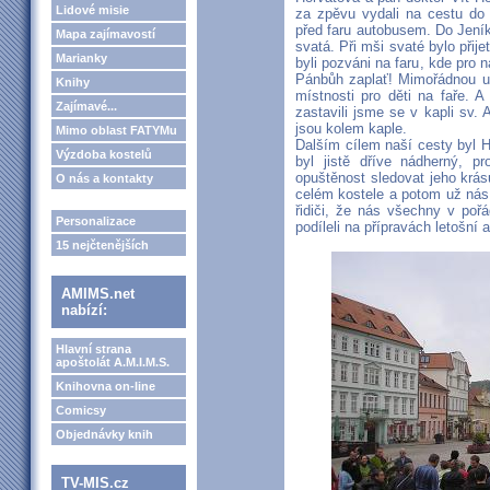
Lidové misie
za zpěvu vydali na cestu do 
před faru autobusem. Do Jeník
Mapa zajímavostí
svatá. Při mši svaté bylo při
Marianky
byli pozváni na faru, kde pro 
Pánbůh zaplať! Mimořádnou ud
Knihy
místnosti pro děti na faře. A
Zajímavé...
zastavili jsme se v kapli sv. 
jsou kolem kaple.
Mimo oblast FATYMu
Dalším cílem naší cesty byl Ho
Výzdoba kostelů
byl jistě dříve nádherný, 
opuštěnost sledovat jeho krás
O nás a kontakty
celém kostele a potom už nás
řidiči, že nás všechny v po
Personalizace
podíleli na přípravách letošní
15 nejčtenějších
AMIMS.net
nabízí:
Hlavní strana
apoštolát A.M.I.M.S.
Knihovna on-line
Comicsy
Objednávky knih
TV-MIS.cz