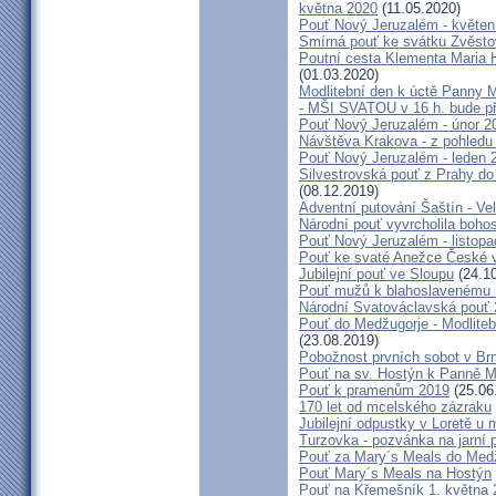
května 2020
(11.05.2020)
Pouť Nový Jeruzalém - květen
Smírná pouť ke svátku Zvěsto
Poutní cesta Klementa Maria 
(01.03.2020)
Modlitební den k úctě Panny M
- MŠI SVATOU v 16 h. bude p
Pouť Nový Jeruzalém - únor 2
Návštěva Krakova - z pohledu
Pouť Nový Jeruzalém - leden 
Silvestrovská pouť z Prahy do
(08.12.2019)
Adventní putování Šaštín - Ve
Národní pouť vyvrcholila boho
Pouť Nový Jeruzalém - listop
Pouť ke svaté Anežce České 
Jubilejní pouť ve Sloupu
(24.10
Pouť mužů k blahoslavenému
Národní Svatováclavská pouť
Pouť do Medžugorje - Modliteb
(23.08.2019)
Pobožnost prvních sobot v Brně
Pouť na sv. Hostýn k Panně Ma
Pouť k pramenům 2019
(25.06
170 let od mcelského zázraku
Jubilejní odpustky v Loretě u 
Turzovka - pozvánka na jarní p
Pouť za Mary´s Meals do Med
Pouť Mary´s Meals na Hostýn
Pouť na Křemešník 1. května 