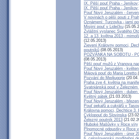
IX. Pěší pouť Praha - Jeníkov
IX. Pěší pouť Praha - Jeníkov
Pouť Nový Jeruzalém - červen
V novinách o pěší pouti z Pra
Oznámení: Turzovka - jarní po
Misijní pouť v Lidečku
(15.05.
Zvláštní vyslanec Svatého Otc
12. a 13. května 2013 - mimo
(12.05.2013)
Zjevení Královny pomoci, Dech
poutníků
(08.05.2013)
POZVÁNKA NA SOBOTU - P
(08.05.2013)
Pěší pouť mužů z Vranova nad
Pouť Nový Jeruzalém - květen
Májová pouť do Maria Loretto
Pozvání do Medjugorje
(20.04.
Praha zve 4. května na manife
Svatojánská pouť v Železném
Pouť Nový Jeruzalém - duben
Květný pátek
(21.03.2013)
Pouť Nový Jeruzalém - březen
Pouť pekařů a cukrářů v Taso
Královna pomoci, Dechtice 3.
Cyklopouť do Slovinska
(23.02
Železný poutník 2013
(21.02.2
Hluboké Mašůvky v Roce víry
Plnomocné odpustky v Roce ví
Pouť Nový Jeruzalém - únor 2
6. celoslovenský modlitební d