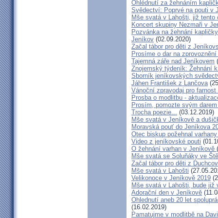
Ohlédnutí za žehnáním kapličk
Svědectví: Poprvé na pouti v 
Mše svatá v Lahošti, již tento 
Koncert skupiny Nezmaři v Je
Pozvánka na žehnání kapličky 
Jeníkov
(02.09.2020)
Začal tábor pro děti z Jeníkov
Prosíme o dar na zprovoznění
Tajemná záře nad Jeníkovem
(
Znojemský týdeník: Žehnání k
Sborník jeníkovských svědect
Jáhen František z Lančova
(25
Vánoční zpravodaj pro farnos
Prosba o modlitbu - aktualizac
Prosím, pomozte svým darem z
Trocha poezie...
(03.12.2019)
Mše svatá v Jeníkově a dušič
Moravská pouť do Jeníkova 2
Otec biskup požehnal varhany
Video z jeníkovské pouti
(01.1
O žehnání varhan v Jeníkově
Mše svatá se Soluňáky ve Ště
Začal tábor pro děti z Duchcov
Mše svatá v Lahošti
(27.05.20
Velikonoce v Jeníkově 2019
(2
Mše svatá v Lahošti, bude již 
Adorační den v Jeníkově
(11.0
Ohlednutí aneb 20 let spolupr
(16.02.2019)
Pamatujme v modlitbě na Dav