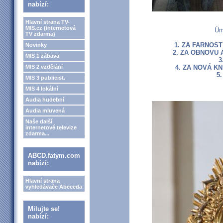
nabízí:
Hlavní strana TV-
MIS.cz (internetová
Úm
TV zdarma)
1. ZA FARNOST
Novinky
2. ZA OBNOVU 
MIS 1 zábava
3
MIS 2 vzdělání
4. ZA NOVÁ K
5
MIS 3 publicist.
MIS 4 lokální
Audia hudební
Audia mluvená
Naše další
internetové televize
zdarma...
ABCD.fatym.com
nabízí:
Hlavní strana
vyhledávače Abeceda
Milujte se!
nabízí: