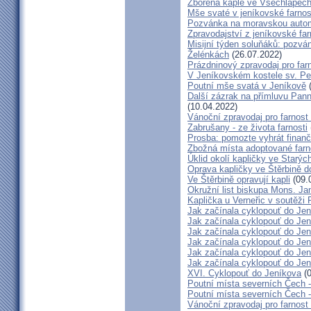
Zbořená kaple ve Všechlapech
Mše svaté v jeníkovské farno
Pozvánka na moravskou autom
Zpravodajství z jeníkovské farn
Misijní týden soluňáků: pozvá
Želénkách
(26.07.2022)
Prázdninový zpravodaj pro far
V Jeníkovském kostele sv. Pet
Poutní mše svatá v Jeníkově
(
Další zázrak na přímluvu Pann
(10.04.2022)
Vánoční zpravodaj pro farnos
Zabrušany - ze života farnosti
Prosba: pomozte vyhrát finanč
Zbožná místa adoptované farn
Úklid okolí kapličky ve Starýc
Oprava kapličky ve Štěrbině 
Ve Štěrbině opravují kapli
(09.
Okružní list biskupa Mons. J
Kaplička u Verneřic v soutěži
Jak začínala cyklopouť do Jen
Jak začínala cyklopouť do Jen
Jak začínala cyklopouť do Jen
Jak začínala cyklopouť do Jen
Jak začínala cyklopouť do Jen
Jak začínala cyklopouť do Jen
XVI. Cyklopouť do Jeníkova
(0
Poutní místa severních Čech 
Poutní místa severních Čech 
Vánoční zpravodaj pro farnos