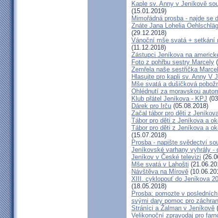
Kaple sv. Anny v Jeníkově so
(15.01.2019)
Mimořádná prosba - najde se 
Znáte Jana Lohelia Oehlschlä
(29.12.2018)
Vánoční mše svatá + setkání
(11.12.2018)
Zástupci Jeníkova na americk
Foto z pohřbu sestry Marcely
(
Zemřela naše sestřička Marce
Hlasujte pro kapli sv. Anny V 
Mše svatá a dušičková pobožn
Ohlédnutí za moravskou autom
Klub přátel Jeníkova - KPJ
(03
Dárek pro Irču
(05.08.2018)
Začal tábor pro děti z Jeníkova
Tábor pro děti z Jeníkova a oko
Tábor pro děti z Jeníkova a ok
(15.07.2018)
Prosba - napište svědectví so
Jeníkovské varhany vyhrály - 
Jeníkov v České televizi
(26.0
Mše svatá v Lahošti
(21.06.20
Návštěva na Mírově
(10.06.20
XIII. cyklopouť do Jeníkova 2
(18.05.2018)
Prosba: pomozte v posledních 
svými dary pomoc pro záchran
Stráníci a Žalman v Jeníkově
(
Velikonoční zpravodaj pro far