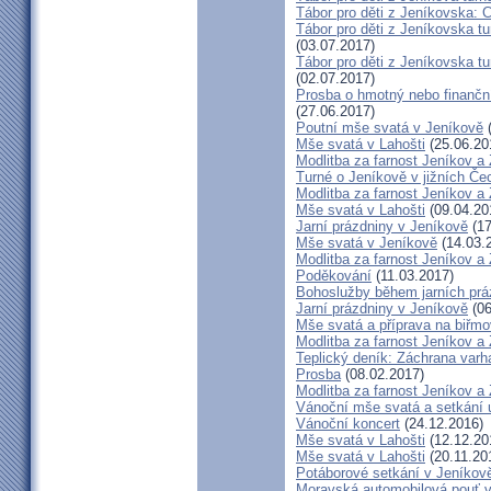
Tábor pro děti z Jeníkovska: 
Tábor pro děti z Jeníkovska t
(03.07.2017)
Tábor pro děti z Jeníkovska t
(02.07.2017)
Prosba o hmotný nebo finanční 
(27.06.2017)
Poutní mše svatá v Jeníkově
(
Mše svatá v Lahošti
(25.06.20
Modlitba za farnost Jeníkov a
Turné o Jeníkově v jižních Če
Modlitba za farnost Jeníkov a
Mše svatá v Lahošti
(09.04.20
Jarní prázdniny v Jeníkově
(17
Mše svatá v Jeníkově
(14.03.
Modlitba za farnost Jeníkov a
Poděkování
(11.03.2017)
Bohoslužby během jarních prá
Jarní prázdniny v Jeníkově
(06
Mše svatá a příprava na biřm
Modlitba za farnost Jeníkov a
Teplický deník: Záchrana varh
Prosba
(08.02.2017)
Modlitba za farnost Jeníkov a
Vánoční mše svatá a setkání 
Vánoční koncert
(24.12.2016)
Mše svatá v Lahošti
(12.12.20
Mše svatá v Lahošti
(20.11.20
Potáborové setkání v Jeníko
Moravská automobilová pouť 