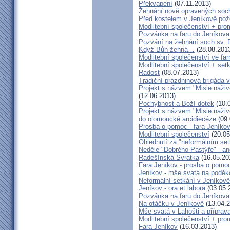
Překvapení
(07.11.2013)
Žehnání nově opravených soch
Před kostelem v Jeníkově po
Modlitební společenství + prom
Pozvánka na faru do Jeníkova
Pozvání na žehnání soch sv. 
Když Bůh žehná…
(28.08.201
Modlitební společenství ve far
Modlitební společenství + setk
Radost
(08.07.2013)
Tradiční prázdninová brigáda 
Projekt s názvem "Misie naživ
(12.06.2013)
Pochybnost a Boží dotek
(10.
Projekt s názvem "Misie naživ
do olomoucké arcidiecéze
(09.
Prosba o pomoc - fara Jeníko
Modlitební společenství
(20.05
Ohlednutí za "neformálním se
Neděle "Dobrého Pastýře" - an
Radešínská Svratka
(16.05.20
Fara Jeníkov - prosba o pomo
Jeníkov - mše svatá na poděk
Neformální setkání v Jeník
Jeníkov - ora et labora
(03.05.
Pozvánka na faru do Jeníkova
Na otáčku v Jeníkově
(13.04.2
Mše svatá v Lahošti a příprava
Modlitební společenství + prom
Fara Jeníkov
(16.03.2013)