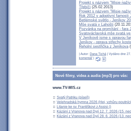
Projekt s názvem "Misie naživo
Třebíči
(25.02.2013)
Projekt s názvem "Misie naživ
Rok 2012 v adoptivní farnosti
Betlémské světlo - Jeníkov 2
Mše svatá v Lahošti
(20.11.20
Pozvánka na promítání - fara 
Svatováclavská mše svatá ve 
V Jeníkově jsme s opravou fary
Jeníkov - oprava střechy kost
Řeholní sestřička z Jeníkova
(
| Autor:
Dana Tichá
| Vydáno dne 27. 
komentář
|
Nové filmy, videa a audia (mp3) pro vás:
www.TV-MIS.cz
::
Svatý Patriku (píseň)
::
Velehradská hymna 2026 (Hej, vzhůru poutníci
::
Litanie ke sv. Františkovi z Assisi ()
::
Kázání z Vranova nad Dyjí 12. 7. 2026 (15. ne
::
Kázání z Vranova nad Dyjí 28. 6. 2026 (13. ne