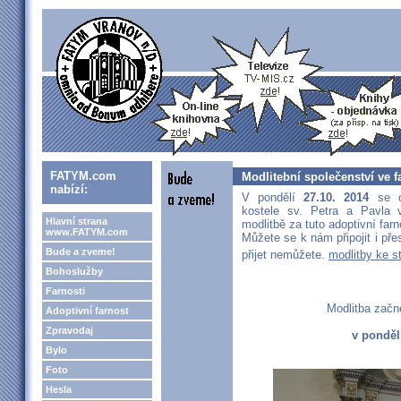
FATYM.com
Modlitební společenství ve fa
nabízí:
V pondělí
27.10. 2014
se o
kostele sv. Petra a Pavla 
Hlavní strana
modlitbě za tuto adoptivní farn
www.FATYM.com
Můžete se k nám připojit i př
Bude a zveme!
přijet nemůžete.
modlitby ke s
Bohoslužby
Farnosti
Modlitba začn
Adoptivní farnost
Zpravodaj
v ponděl
Bylo
Foto
Hesla