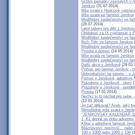
Uctění památky zesnulých v rám
Jeníkov
(31.07.2014)
Mše svatá v Hudcově -vesnice 
Mše svaté ve farnosti Jeníkov
Modlitební společenství ve far
(28.07.2014)
Letní tábory pro děti z Jeníko
Ohlédnutí za IX.cyklopoutí z 
Modlitební společenství ve far
Boží Tělo ve farnosti Jeníkov
(
Modlitební společenství ve far
Prosba o pomoc
(24.05.2014)
Mše svatá ve farnosti Jeníkov
Modlitební společenství ve f
Další akce v Jeníkově
(29.03.
Pomoc pro farnost Jeníkov - 
Dobrodružství na severu – v 
Pomoc v Jeníkově, adoptivní 
Prázdniny v Jeníkově - úterý
(
Prázdniny v Jeníkově - ponděl
Prosba
(17.01.2014)
Nechci si to nechat pro sebe..
(12.01.2014)
Je zač děkovat? Aneb, jaký by
Mimořádná mše svatá v Jeník
"JENÍKOVSKÝ KALENDÁŘ 20
1,-Kč denně po dobu adventní
Křest v adoptivní farnosti Jen
Bláznovství, nesmysl… nebo v
100 x 1000 nebo 1000 x 100
(1