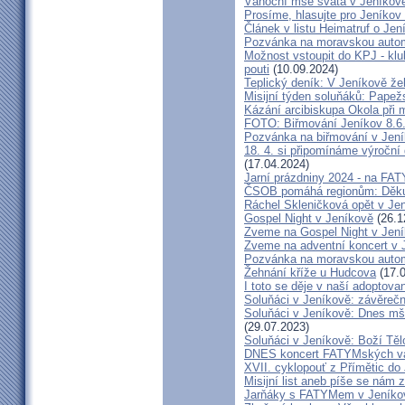
Vánoční mše svatá v Jeníkov
Prosíme, hlasujte pro Jeníkov
Článek v listu Heimatruf o Jen
Pozvánka na moravskou autom
Možnost vstoupit do KPJ - klu
pouti
(10.09.2024)
Teplický deník: V Jeníkově že
Misijní týden soluňáků: Papež
Kázání arcibiskupa Okola při 
FOTO: Biřmování Jeníkov 8.6
Pozvánka na biřmování v Jen
18. 4. si připomínáme výroční
(17.04.2024)
Jarní prázdniny 2024 - na F
ČSOB pomáhá regionům: Děku
Ráchel Skleničková opět v Je
Gospel Night v Jeníkově
(26.1
Zveme na Gospel Night v Jen
Zveme na adventní koncert v 
Pozvánka na moravskou autom
Žehnání kříže u Hudcova
(17.0
I toto se děje v naší adoptovan
Soluňáci v Jeníkově: závěreč
Soluňáci v Jeníkově: Dnes mše
(29.07.2023)
Soluňáci v Jeníkově: Boží Tě
DNES koncert FATYMských va
XVII. cyklopouť z Přímětic do
Misijní list aneb píše se nám 
Jarňáky s FATYMem v Jeníko