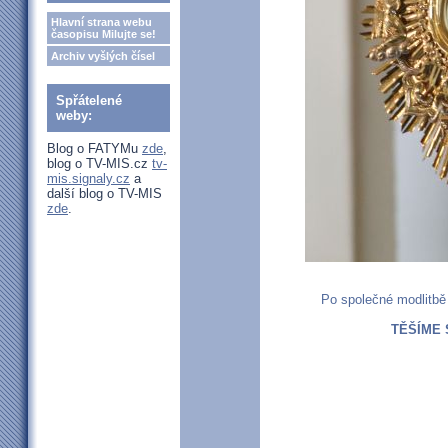
Hlavní strana webu
časopisu Milujte se!
Archiv vyšlých čísel
Spřátelené
weby:
Blog o FATYMu
zde
,
blog o TV-MIS.cz
tv-
mis.signaly.cz
a
další blog o TV-MIS
zde
.
Po společné modlitbě 
TĚŠÍME 