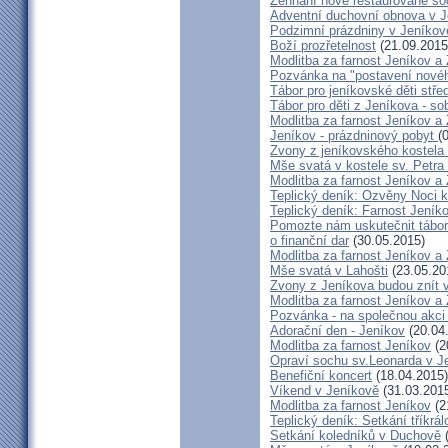
Žehnání nově restaurované so
Adventní duchovní obnova v 
Podzimní prázdniny v Jeníkov
Boží prozřetelnost
(21.09.2015
Modlitba za farnost Jeníkov a
Pozvánka na "postavení novéh
Tábor pro jeníkovské děti střed
Tábor pro děti z Jeníkova - so
Modlitba za farnost Jeníkov a
Jeníkov - prázdninový pobyt
(
Zvony z jeníkovského kostela
Mše svatá v kostele sv. Petra
Modlitba za farnost Jeníkov a
Teplický deník: Ozvěny Noci k
Teplický deník: Farnost Jeníko
Pomozte nám uskutečnit tábor 
o finanční dar
(30.05.2015)
Modlitba za farnost Jeníkov a
Mše svatá v Lahošti
(23.05.20
Zvony z Jeníkova budou znít 
Modlitba za farnost Jeníkov a
Pozvánka - na společnou akci
Adorační den - Jeníkov
(20.04
Modlitba za farnost Jeníkov
(2
Opraví sochu sv.Leonarda v J
Benefiční koncert
(18.04.2015)
Víkend v Jeníkově
(31.03.201
Modlitba za farnost Jeníkov
(2
Teplický deník: Setkání tříkr
Setkání koledníků v Duchově
(