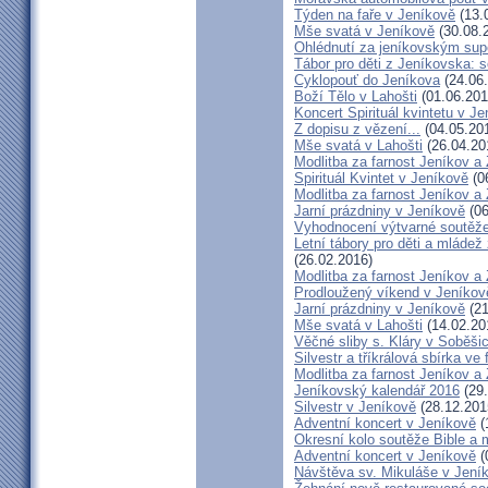
Týden na faře v Jeníkově
(13.
Mše svatá v Jeníkově
(30.08.
Ohlédnutí za jeníkovským su
Tábor pro děti z Jeníkovska: 
Cyklopouť do Jeníkova
(24.06
Boží Tělo v Lahošti
(01.06.201
Koncert Spirituál kvintetu v J
Z dopisu z vězení...
(04.05.20
Mše svatá v Lahošti
(26.04.20
Modlitba za farnost Jeníkov a
Spirituál Kvintet v Jeníkově
(0
Modlitba za farnost Jeníkov a
Jarní prázdniny v Jeníkově
(06
Vyhodnocení výtvarné soutěž
Letní tábory pro děti a mládež
(26.02.2016)
Modlitba za farnost Jeníkov a
Prodloužený víkend v Jeníkov
Jarní prázdniny v Jeníkově
(21
Mše svatá v Lahošti
(14.02.20
Věčné sliby s. Kláry v Soběši
Silvestr a tříkrálová sbírka ve
Modlitba za farnost Jeníkov a
Jeníkovský kalendář 2016
(29.
Silvestr v Jeníkově
(28.12.201
Adventní koncert v Jeníkově
(
Okresní kolo soutěže Bible a
Adventní koncert v Jeníkově
(
Návštěva sv. Mikuláše v Jení