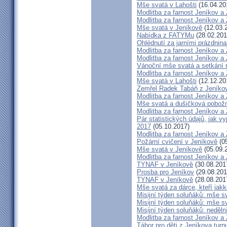
Mše svatá v Lahošti
(16.04.20
Modlitba za farnost Jeníkov a
Modlitba za farnost Jeníkov a
Mše svatá v Jeníkově
(12.03.
Nabídka z FATYMu
(28.02.201
Ohlédnutí za jarními prázdnin
Modlitba za farnost Jeníkov a
Modlitba za farnost Jeníkov a
Vánoční mše svatá a setkání
Modlitba za farnost Jeníkov a
Mše svatá v Lahošti
(12.12.20
Zemřel Radek Tabáň z Jeníko
Modlitba za farnost Jeníkov a
Mše svatá a dušičková pobožn
Modlitba za farnost Jeníkov a
Pár statistických údajů, jak 
2017
(05.10.2017)
Modlitba za farnost Jeníkov a
Požární cvičení v Jeníkově
(05
Mše svatá v Jeníkově
(05.09.
Modlitba za farnost Jeníkov a
TYNAF v Jeníkově
(30.08.201
Prosba pro Jeníkov
(29.08.201
TYNAF v Jeníkově
(28.08.201
Mše svatá za dárce, kteří jakko
Misijní týden soluňáků: mše s
Misijní týden soluňáků: mše 
Misijní týden soluňáků: neděl
Modlitba za farnost Jeníkov a
Tábor pro děti z Jeníkova turn