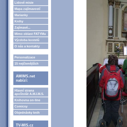
Lidové misie
Mapa zajímavostí
Marianky
Knihy
Zajímavé...
Mimo oblast FATYMu
Výzdoba kostelů
O nás a kontakty
Personalizace
15 nejčtenějších
AMIMS.net
nabízí:
Hlavní strana
apoštolát A.M.I.M.S.
Knihovna on-line
Comicsy
Objednávky knih
TV-MIS.cz