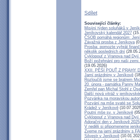
Sdílet
Související články:
Misijní týden soluňáků v Jení
Jeníkovský kalendář 2027
(15.
ČSOB pomáhá regionům: Jeníko
Závažná prosba z Jeníkova
(0
Prosba: pomozte vyhrát finanč
několik posledních dní
(28.05.
Cyklopouť z Vranova nad Dyjí
Boží požehnání pro naši zemi.
(19.05.2026)
XXII. PĚŠÍ POUŤ Z PRAHY 
Jarní prázdniny v Jeníkově
(18
Rozloučili jsme se bratrem Mi
20. února - památka Panny Ma
Zemřel pan Michal Stohl z O
Další nová vitráž v jeníkovsk
Pozvánka na moravskou autom
Pozvání na mše svaté se Sol
Krádež v Jeníkově
(10.07.202
Poutní mše sv. v Jeníkově
(05
Cyklopouť z Vranova nad Dyjí
Adorační den v Jeníkově 2025
V neděli si připomeneme jeník
Zveme na jarní prázdniny s 
Silvestr v Jeníkově
(10.01.202