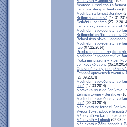
Mše svatá v Jeníkově
(19.02.
Adorace + modlitba za farno
Jarní prázdniny v Jeníkově
(03
Modlitba za farnost Jeníkov
(2
Betlém v Jeníkově
(14.01.201
Setkání u betléma
(25.12.2014
Jeníkovský kalendář pro rok 2
Modlitební společenství ve far
Betlémské světlo - Jeníkov 2
Bohoslužba slova + adorace v 
Modlitební společenství ve fa
faře
(07.12.2014)
Prosba o pomoc - najde se ně
Modlitební společenství ve far
Podzimní prázdniny v Jeníkov
Jeníkovské zvony
(05.10.2014
Opravené zvony jsou již ve vě
Žehnání opravených zvonů v 
(27.09.2014)
Modlitební společenství ve far
ohně
(17.09.2014)
Moravská pouť do Jeníkova, jet
Žehnání zvonů v Jeníkově
(16
Modlitební společenství ve far
ohně
(09.09.2014)
Mše svatá ve farnosti Jeník
Výročí 15-let adopce farnosti
Mše svatá ve farním kostele s
Mše svatá v Lahošti
(02.08.20
Mše svatá v Zábrušanech + B